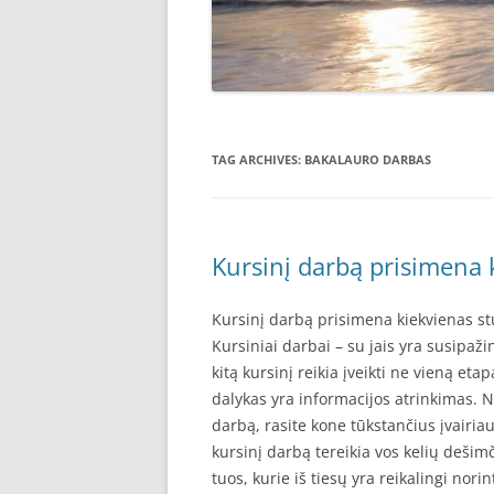
TAG ARCHIVES:
BAKALAURO DARBAS
Kursinį darbą prisimena 
Kursinį darbą prisimena kiekvienas stu
Kursiniai darbai – su jais yra susipaž
kitą kursinį reikia įveikti ne vieną e
dalykas yra informacijos atrinkimas. Ne
darbą, rasite kone tūkstančius įvairiau
kursinį darbą tereikia vos kelių dešimči
tuos, kurie iš tiesų yra reikalingi nor