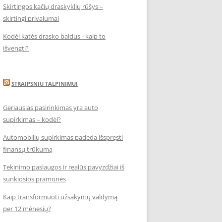
Skirtingos kačių draskyklių rūšys –
skirtingi privalumai
Kodėl katės drasko baldus - kaip to
išvengti?
STRAIPSNIU TALPINIMUI
Geriausias pasirinkimas yra auto
supirkimas – kodėl?
Automobilių supirkimas padeda išspręsti
finansų trūkumą
Tekinimo paslaugos ir realūs pavyzdžiai iš
sunkiosios pramonės
Kaip transformuoti užsakymų valdymą
per 12 mėnesių?