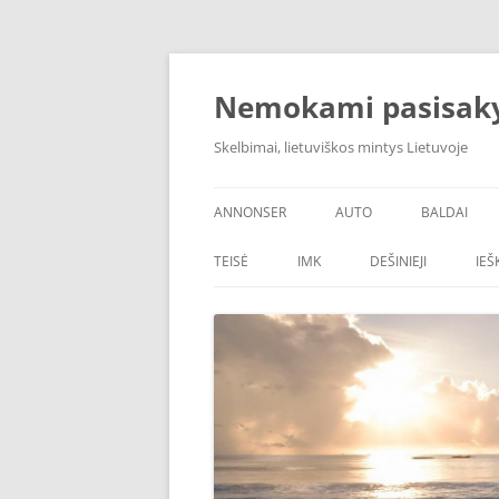
Skip
to
content
Nemokami pasisak
Skelbimai, lietuviškos mintys Lietuvoje
ANNONSER
AUTO
BALDAI
TEISĖ
IMK
DEŠINIEJI
IE