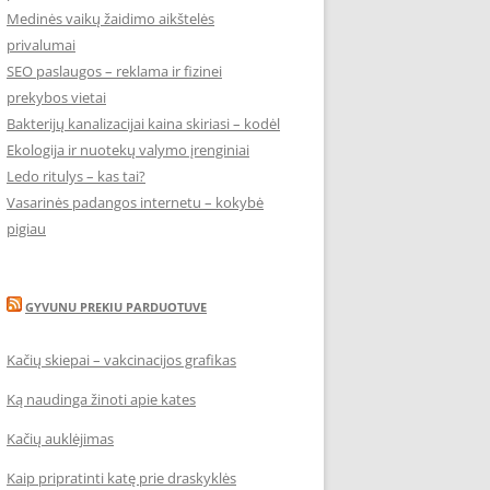
Medinės vaikų žaidimo aikštelės
privalumai
SEO paslaugos – reklama ir fizinei
prekybos vietai
Bakterijų kanalizacijai kaina skiriasi – kodėl
Ekologija ir nuotekų valymo įrenginiai
Ledo ritulys – kas tai?
Vasarinės padangos internetu – kokybė
pigiau
GYVUNU PREKIU PARDUOTUVE
Kačių skiepai – vakcinacijos grafikas
Ką naudinga žinoti apie kates
Kačių auklėjimas
Kaip pripratinti katę prie draskyklės