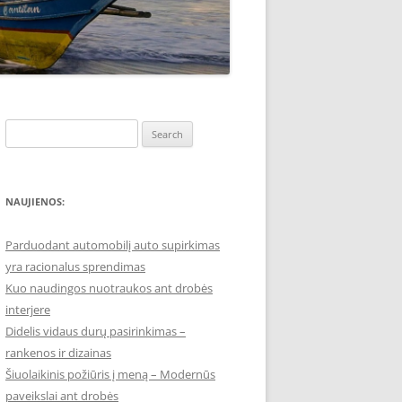
Search
for:
NAUJIENOS:
Parduodant automobilį auto supirkimas
yra racionalus sprendimas
Kuo naudingos nuotraukos ant drobės
interjere
Didelis vidaus durų pasirinkimas –
rankenos ir dizainas
Šiuolaikinis požiūris į meną – Modernūs
paveikslai ant drobės