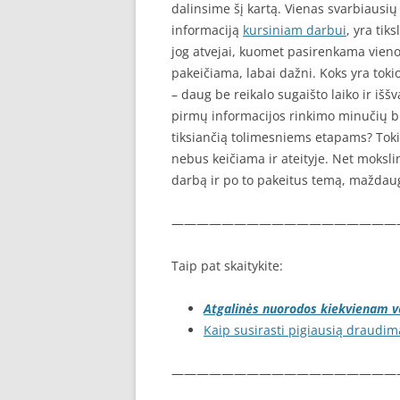
dalinsime šį kartą. Vienas svarbiausių 
informaciją
kursiniam darbui
, yra tik
jog atvejai, kuomet pasirenkama vienok
pakeičiama, labai dažni. Koks yra toki
– daug be reikalo sugaišto laiko ir iššv
pirmų informacijos rinkimo minučių būti
tiksiančią tolimesniems etapams? Tokiu
nebus keičiama ir ateityje. Net mokslin
darbą ir po to pakeitus temą, maždaug
——————————————————
Taip pat skaitykite:
Atgalinės nuorodos kiekvienam ve
Kaip susirasti pigiausią draudim
——————————————————