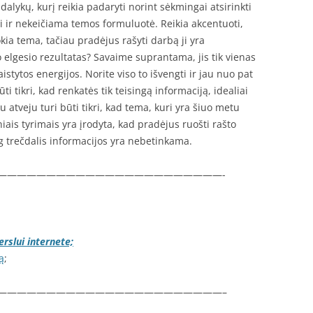
dalykų, kurį reikia padaryti norint sėkmingai atsirinkti
sli ir nekeičiama temos formuluotė. Reikia akcentuoti,
ia tema, tačiau pradėjus rašyti darbą ji yra
o elgesio rezultatas? Savaime suprantama, jis tik vienas
aistytos energijos. Norite viso to išvengti ir jau nuo pat
 tikri, kad renkatės tik teisingą informaciją, idealiai
 atveju turi būti tikri, kad tema, kuri yra šiuo metu
iais tyrimais yra įrodyta, kad pradėjus ruošti rašto
 trečdalis informacijos yra nebetinkama.
———————————————————————-
rslui internete;
ą
;
———————————————————————–