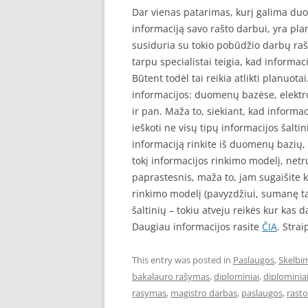
Dar vienas patarimas, kurį galima duot
informaciją savo rašto darbui, yra pl
susiduria su tokio pobūdžio darbų raš
tarpu specialistai teigia, kad informa
Būtent todėl tai reikia atlikti planuota
informacijos: duomenų bazėse, elektro
ir pan. Maža to, siekiant, kad informac
ieškoti ne visų tipų informacijos šaltin
informaciją rinkite iš duomenų bazių, k
tokį informacijos rinkimo modelį, netr
paprastesnis, maža to, jam sugaišite k
rinkimo modelį (pavyzdžiui, sumanę tą
šaltinių – tokiu atveju reikės kur kas 
Daugiau informacijos rasite
ČIA
. Stra
This entry was posted in
Paslaugos
,
Skelbi
bakalauro rašymas
,
diplominiai
,
diplominia
rasymas
,
magistro darbas
,
paslaugos
,
rasto