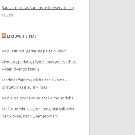
Sausas maistas šunims ar konservai – ką
rinktis
LEKTUVU BILIETAI
Kaip išsirinkti geriausią pelėsio valiklį
Žieminių padangų žymėjimas yra svarbus
– kaip išvengti klaidų
Medinės žaidimų aikštelės vaikams –
pristatymas ir surinkimas
Kaip sutaupyti aptveriant kaimo sodybą?
Maži nuotekų valymo įrenginiai gali veikti
ne tik tyliai, bet ir „nematomai‘‘?