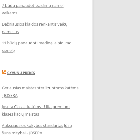
7 būdų panaudoti žaidimų namelį
vaikams
Dažniausios klaidos renkantis vaikų
namelius
11 būdų panaudoti medinę laipiojimo
sienelę
GYVUNU PREKES
Geriausias maistas sterilizuotoms katėms
- JOSERA
Josera Classic katėms - Ulta premium
klasės kačių maistas
Aukščiausios kokybės standartas Jūsų
šuns mitybai - JOSERA