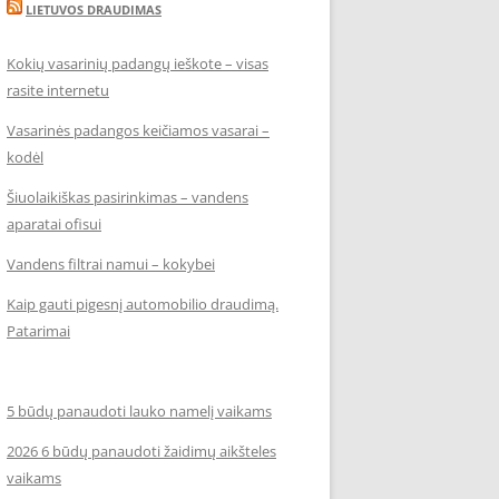
LIETUVOS DRAUDIMAS
Kokių vasarinių padangų ieškote – visas
rasite internetu
Vasarinės padangos keičiamos vasarai –
kodėl
Šiuolaikiškas pasirinkimas – vandens
aparatai ofisui
Vandens filtrai namui – kokybei
Kaip gauti pigesnį automobilio draudimą.
Patarimai
5 būdų panaudoti lauko namelį vaikams
2026 6 būdų panaudoti žaidimų aikšteles
vaikams