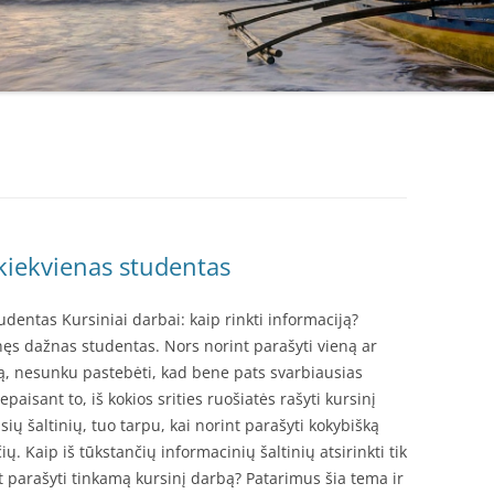
kiekvienas studentas
dentas Kursiniai darbai: kaip rinkti informaciją?
inęs dažnas studentas. Nors norint parašyti vieną ar
tapą, nesunku pastebėti, kad bene pats svarbiausias
paisant to, iš kokios srities ruošiatės rašyti kursinį
sių šaltinių, tuo tarpu, kai norint parašyti kokybišką
ų. Kaip iš tūkstančių informacinių šaltinių atsirinkti tik
int parašyti tinkamą kursinį darbą? Patarimus šia tema ir