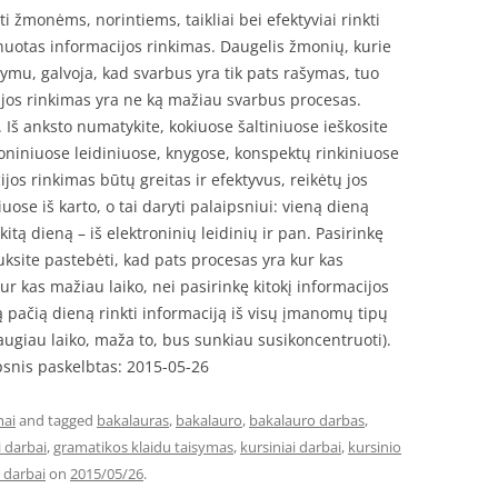
i žmonėms, norintiems, taikliai bei efektyviai rinkti
anuotas informacijos rinkimas. Daugelis žmonių, kurie
ymu, galvoja, kad svarbus yra tik pats rašymas, tuo
cijos rinkimas yra ne ką mažiau svarbus procesas.
i. Iš anksto numatykite, kokiuose šaltiniuose ieškosite
niniuose leidiniuose, knygose, konspektų rinkiniuose
ijos rinkimas būtų greitas ir efektyvus, reikėtų jos
iuose iš karto, o tai daryti palaipsniui: vieną dieną
itą dieną – iš elektroninių leidinių ir pan. Pasirinkę
uksite pastebėti, kad pats procesas yra kur kas
ur kas mažiau laiko, nei pasirinkę kitokį informacijos
 pačią dieną rinkti informaciją iš visų įmanomų tipų
daugiau laiko, maža to, bus sunkiau susikoncentruoti).
ipsnis paskelbtas: 2015-05-26
mai
and tagged
bakalauras
,
bakalauro
,
bakalauro darbas
,
i darbai
,
gramatikos klaidu taisymas
,
kursiniai darbai
,
kursinio
 darbai
on
2015/05/26
.