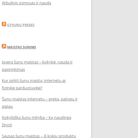
Atbulinis osmosas ir nauda
GYVUNU PREKES
MAISTAS SUNIMS
Josera šunų maistas – kokybė, nauda ir
pasirinkimas
Kur pirkti šunų maistą: internetu ar
fizinėje parduotuvėje?
Šunų maistas internetu – greita, patogu ir
pigiau
Kokybiška šunų mityba – ką naudinga
žinoti
Sausas šunų maistas – iš kokių produktų