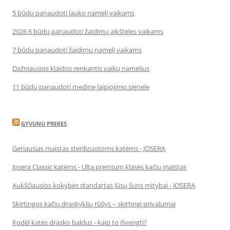
5 būdų panaudoti lauko namelį vaikams
2026 6 būdų panaudoti žaidimų aikšteles vaikams
7 būdų panaudoti žaidimų namelį vaikams
Dažniausios klaidos renkantis vaikų namelius
11 būdų panaudoti medinę laipiojimo sienelę
GYVUNU PREKES
Geriausias maistas sterilizuotoms katėms - JOSERA
Josera Classic katėms - Ulta premium klasės kačių maistas
Aukščiausios kokybės standartas Jūsų šuns mitybai - JOSERA
Skirtingos kačių draskyklių rūšys – skirtingi privalumai
Kodėl katės drasko baldus - kaip to išvengti?