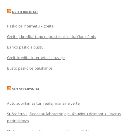
GREITI KREDITAI
Paskolos internetu – greitai
Greitieji kreditai tapo paprastesni su skaičiuoklėmis
Banko paskola būstui
Greiti kreditai internetu Lietuvoje
Būsto paskolos palūkanos
SEO STRAIPSNIAI
Auto supirkimas turi realią finansinę vertę
Sužadėtuvių žiedas su laboratorijoje užaugintu deimantu – tvarus
pasirinkimas