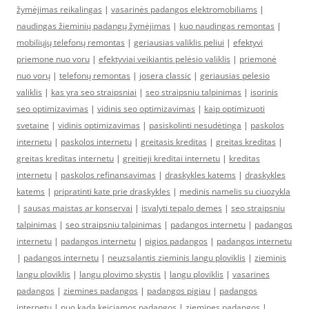
žymėjimas reikalingas
|
vasarinės padangos elektromobiliams
|
naudingas žieminių padangų žymėjimas
|
kuo naudingas remontas
|
mobiliųjų telefonų remontas
|
geriausias valiklis peliui
|
efektyvi
priemone nuo voru
|
efektyviai veikiantis pelėsio valiklis
|
priemonė
nuo vorų
|
telefonų remontas
|
josera classic
|
geriausias pelesio
valiklis
|
kas yra seo straipsniai
|
seo straipsniu talpinimas
|
isorinis
seo optimizavimas
|
vidinis seo optimizavimas
|
kaip optimizuoti
svetaine
|
vidinis optimizavimas
|
pasiskolinti nesudėtinga
|
paskolos
internetu
|
paskolos internetu
|
greitasis kreditas
|
greitas kreditas
|
greitas kreditas internetu
|
greitieji kreditai internetu
|
kreditas
internetu
|
paskolos refinansavimas
|
draskykles katems
|
draskykles
katems
|
pripratinti kate prie draskykles
|
medinis namelis su ciuozykla
|
sausas maistas ar konservai
|
isvalyti tepalo demes
|
seo straipsniu
talpinimas
|
seo straipsniu talpinimas
|
padangos internetu
|
padangos
internetu
|
padangos internetu
|
pigios padangos
|
padangos internetu
|
padangos internetu
|
neuzsalantis zieminis langu ploviklis
|
zieminis
langu ploviklis
|
langu plovimo skystis
|
langu ploviklis
|
vasarines
padangos
|
ziemines padangos
|
padangos pigiau
|
padangos
internetu
|
nuo kada keiciamos padangos
|
ziemines padangos
|