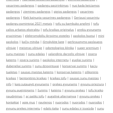
vasarines padangos
|
padangu pasirinkimas
|
nuo kada keiciamos
padangos
|
ziemines padangos
|
pigios padangos
|
vasarines
padangos
|
Kiek kainuoja vasarines padangos
|
Geriausi vasariniu
padangu gamintojai 2021 metais
|
tofu su bambuko anglimi
|
tofu
zalios arbatos ekstraktu
|
tofu kraikas originalus
|
prekiu gyvunams
grazinimas
|
elektromobiliu ikrovimo stoteles
|
paskolos bustui
|
mini
paskolos
|
kačių mityba
|
išmokykite katę
|
perkraustymo paslaugos
vilniuje
|
meistras vilniuje
|
odontologijos klinika
|
super premium
|
sunu maistas
|
sunu edalas
|
valandinis darzelis vilniuje
|
josera
katems
|
josera sunims
|
paskolos internetu
|
guoliai sunims
|
dubeneliai sunims
|
sunu dziovintuvai
|
konservai sunims
|
kaciu
tualetas
|
sausas maistas katems
|
konservai katems
|
silikoninis
kraikas
|
bentonitinis kraikas
|
kraikas tofu
|
sausas sunu maistas
|
info
|
kaip sutaupyti gyvunams
|
prekes gyvunams
|
gyvunu prieziura
|
gyvunu augintojams
|
šunims
|
katėms
|
gyvunu prekes
|
tofu kraiko
naudojimas
|
ar patiks tofu
|
augalinė alternatyva
|
gyvunu prekes
|
kontaktai
|
apie mus
|
naujienos
|
nuorodos
|
nuorodos
|
nuorodos
|
gyvunu prekes internetu
|
edalo itaka
|
sunu edalas ir isvaizda
|
sunu