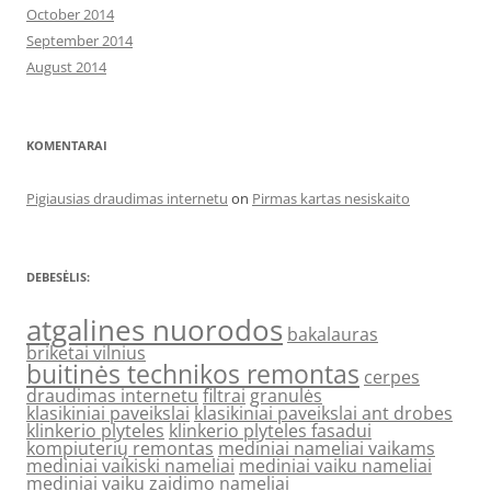
October 2014
September 2014
August 2014
KOMENTARAI
Pigiausias draudimas internetu
on
Pirmas kartas nesiskaito
DEBESĖLIS:
atgalines nuorodos
bakalauras
briketai vilnius
buitinės technikos remontas
cerpes
draudimas internetu
filtrai
granulės
klasikiniai paveikslai
klasikiniai paveikslai ant drobes
klinkerio plyteles
klinkerio plyteles fasadui
kompiuterių remontas
mediniai nameliai vaikams
mediniai vaikiski nameliai
mediniai vaiku nameliai
mediniai vaiku zaidimo nameliai