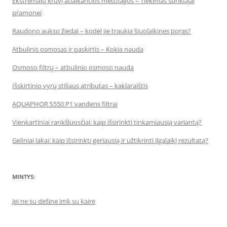
Ekstremalų krūvį atlaikančios medžiagos – Tiekimas sunkiajai
pramonei
Raudono aukso žiedai – kodėl jie traukia šiuolaikines poras?
Atbulinis osmosas ir paskirtis – Kokia nauda
Osmoso filtrų – atbulinio osmoso nauda
Išskirtinio vyrų stiliaus atributas – kaklaraištis
AQUAPHOR S550 P1 vandens filtrai
Vienkartiniai rankšluosčiai: kaip išsirinkti tinkamiausią variantą?
Geliniai lakai: kaip išsirinkti geriausią ir užtikrinti ilgalaikį rezultatą?
MINTYS:
Jei ne su dešine imk su kaire