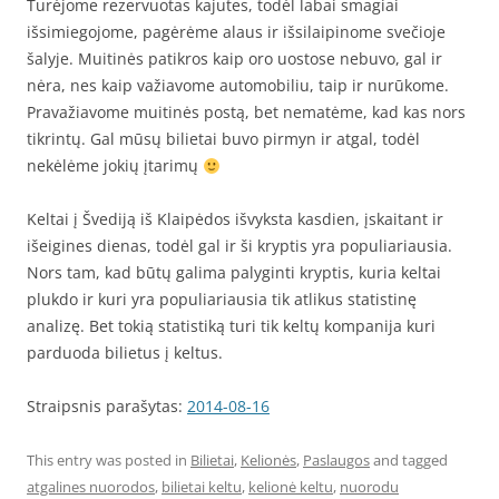
Turėjome rezervuotas kajutes, todėl labai smagiai
išsimiegojome, pagėrėme alaus ir išsilaipinome svečioje
šalyje. Muitinės patikros kaip oro uostose nebuvo, gal ir
nėra, nes kaip važiavome automobiliu, taip ir nurūkome.
Pravažiavome muitinės postą, bet nematėme, kad kas nors
tikrintų. Gal mūsų bilietai buvo pirmyn ir atgal, todėl
nekėlėme jokių įtarimų
Keltai į Švediją iš Klaipėdos išvyksta kasdien, įskaitant ir
išeigines dienas, todėl gal ir ši kryptis yra populiariausia.
Nors tam, kad būtų galima palyginti kryptis, kuria keltai
plukdo ir kuri yra populiariausia tik atlikus statistinę
analizę. Bet tokią statistiką turi tik keltų kompanija kuri
parduoda bilietus į keltus.
Straipsnis parašytas:
2014-08-16
This entry was posted in
Bilietai
,
Kelionės
,
Paslaugos
and tagged
atgalines nuorodos
,
bilietai keltu
,
kelionė keltu
,
nuorodu