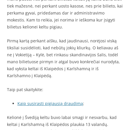
tiek mažesnė, nei perkant uosto kasose, nes prie bilieto, kai
perkama gyvai, pridedamas dar ir administravimo
mokestis. Kam to reikia, jei norima ir ieškoma kur įsigyti
bilietus kelionei keltu pigiau.
Pirmą kartą perkant aišku, kad jaudinausi, norėjosi viską
tiksliai susidėlioti, kad nebūtų jokių kliurkų. O keliavau aš
ne į Vokietiją – Kylė, bet rinkasu skandinavijos šalis, todėl
mano bilietuose pirmyn ir atgal buvo konkrečiai nurodyta,
kad vyksta keltai iš Klaipėdos į Karlshamną ir iš
Karlshamno į Klaipėdą.
Taip pat skaitykite:
Kaip susirasti pigiausią draudimą
;
Kelionė į Švediją keltu buvo labai smagi ir nesvarbu, kad
keltai į Karlshamną iš Klaipėdos plaukia 13 valandų.