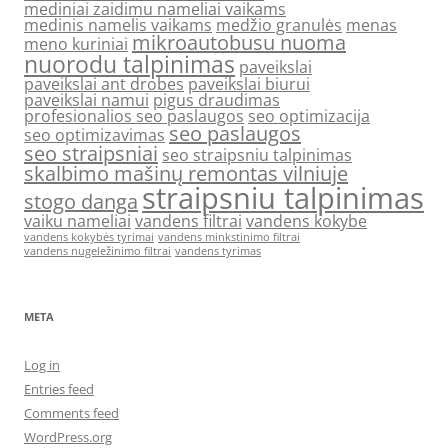
mediniai zaidimu nameliai vaikams
medinis namelis vaikams
medžio granulės
menas
mikroautobusu nuoma
meno kuriniai
nuorodu talpinimas
paveikslai
paveikslai ant drobes
paveikslai biurui
paveikslai namui
pigus draudimas
profesionalios seo paslaugos
seo optimizacija
seo paslaugos
seo optimizavimas
seo straipsniai
seo straipsniu talpinimas
skalbimo mašinų remontas vilniuje
straipsniu talpinimas
stogo danga
vaiku nameliai
vandens filtrai
vandens kokybe
vandens kokybės tyrimai
vandens minkstinimo filtrai
vandens nugeležinimo filtrai
vandens tyrimas
META
Log in
Entries feed
Comments feed
WordPress.org