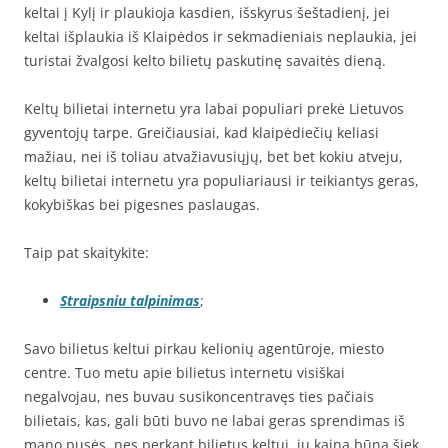
keltai į Kylį ir plaukioja kasdien, išskyrus šeštadienį, jei
keltai išplaukia iš Klaipėdos ir sekmadieniais neplaukia, jei
turistai žvalgosi kelto bilietų paskutinę savaitės dieną.
Keltų bilietai internetu yra labai populiari prekė Lietuvos
gyventojų tarpe. Greičiausiai, kad klaipėdiečių keliasi
mažiau, nei iš toliau atvažiavusiųjų, bet bet kokiu atveju,
keltų bilietai internetu yra populiariausi ir teikiantys geras,
kokybiškas bei pigesnes paslaugas.
Taip pat skaitykite:
Straipsniu talpinimas
;
Savo bilietus keltui pirkau kelionių agentūroje, miesto
centre. Tuo metu apie bilietus internetu visiškai
negalvojau, nes buvau susikoncentravęs ties pačiais
bilietais, kas, gali būti buvo ne labai geras sprendimas iš
mano pusės, nes perkant bilietus keltui, jų kaina būna šiek