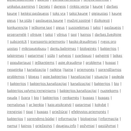
unikalus gaminys
|
čerpės
|
dangos
|
rinktis verta
|
kaune
|
darbas
kaune
|
keitėsi paslaugos
|
toks yra
|
taksi kaune
|
pigiausias
|
kaune
pigus
|
ką siūlo
|
paslaugos kaune
|
mažoji sostinė
|
išsikviesti
|
konkurencija
|
ieškome taxi
|
pigus
|
susisiekimas
|
taksi
|
paslaugos
|
programėlė
|
vilniuje
|
taksi
|
vilnius
|
taxi
|
kainos
|
darbas švedijoje
|
subconit.lt
|
transporto priemonių
|
kasko draudimas
|
rygos oro
uostas
|
mikroautobusu
|
dantu balinimas
|
biologinės
|
bakterijos
|
talpinimas
|
patarimai
|
siūlo
|
sąlygos
|
svarbiausi
|
palyginti
|
laikas
|
populiariausi
|
ieškantiems
|
apie draudimą
|
problema
|
kvapai
|
nepatinka
|
kanalizacija
|
naikina
|
kaina
|
priemonės
|
sprendžiamos
problemos
|
blogas
|
apie bakterijas
|
kanalizacijai
|
situacija
|
padeda
|
bakterijos
|
bakterijos kanalizacijai
|
kanalizacijai
|
bakterijos
|
bio
|
bakterijos valymo įrenginiams
|
bakterijos kanalizacijai
|
nuotekoms
|
nauda
|
švara
|
bio
|
bakterijos
|
renkamės
|
kvapas
|
kvapas
|
nemalonus
|
ar kenkia
|
kaip atsikratyti
|
patarimai
|
kokybė
|
įrenginiai
|
tipai
|
kvapas
|
priežiūrai
|
efektyvios priemonės
|
bakterijos
|
sprendimo būdai
|
informacija
|
biologiniai
|
informacija
|
namui
|
kainos
|
priežastys
|
daugiau info
|
požymiai
|
pasiūlymai
|