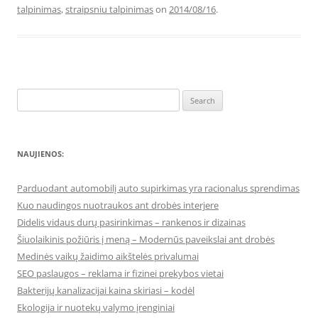
talpinimas
,
straipsniu talpinimas
on
2014/08/16
.
Search
for:
NAUJIENOS:
Parduodant automobilį auto supirkimas yra racionalus sprendimas
Kuo naudingos nuotraukos ant drobės interjere
Didelis vidaus durų pasirinkimas – rankenos ir dizainas
Šiuolaikinis požiūris į meną – Modernūs paveikslai ant drobės
Medinės vaikų žaidimo aikštelės privalumai
SEO paslaugos – reklama ir fizinei prekybos vietai
Bakterijų kanalizacijai kaina skiriasi – kodėl
Ekologija ir nuotekų valymo įrenginiai