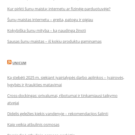
Kur pirkti šunų maistą: internetu ar fizinėje parduotuvėje?
Šunų maistas internetu – greita, patogu ir pigiau
Kokybiška šunų mityba – ką naudinga žinoti
Sausas šunų maistas – iš kokių produktų gaminamas
UNICUM
Ką stebėti 2025 m. siekiant įvairialypės darbo aplinkos – Įvairovės,
lygybės ir įtraukties matavimai
Cross-dockingas: privalumai, ribotumai ir tinkamiausi taikymo
atvejai
Didelis geležies kiekis vandenyje – rekomendacijos šalinti
Kaip veikia atbulinis osmosas