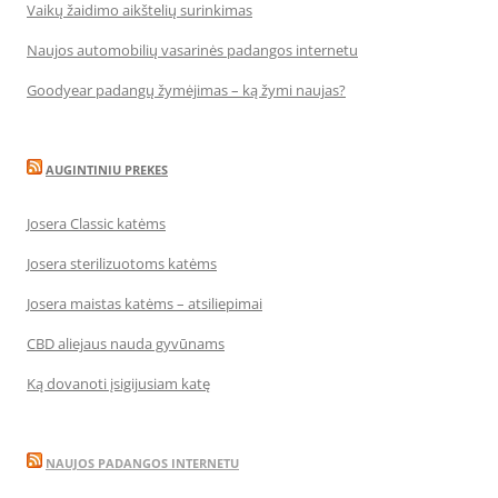
Vaikų žaidimo aikštelių surinkimas
Naujos automobilių vasarinės padangos internetu
Goodyear padangų žymėjimas – ką žymi naujas?
AUGINTINIU PREKES
Josera Classic katėms
Josera sterilizuotoms katėms
Josera maistas katėms – atsiliepimai
CBD aliejaus nauda gyvūnams
Ką dovanoti įsigijusiam katę
NAUJOS PADANGOS INTERNETU