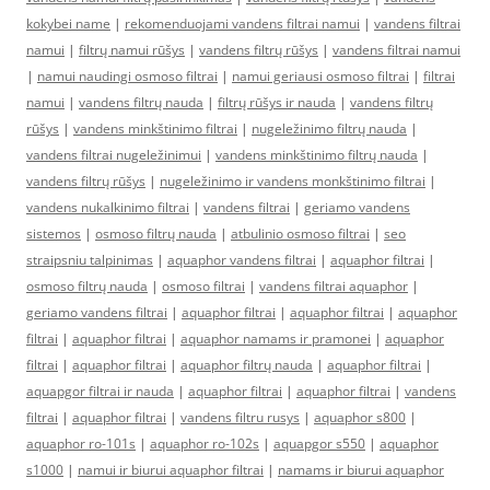
kokybei name
|
rekomenduojami vandens filtrai namui
|
vandens filtrai
namui
|
filtrų namui rūšys
|
vandens filtrų rūšys
|
vandens filtrai namui
|
namui naudingi osmoso filtrai
|
namui geriausi osmoso filtrai
|
filtrai
namui
|
vandens filtrų nauda
|
filtrų rūšys ir nauda
|
vandens filtrų
rūšys
|
vandens minkštinimo filtrai
|
nugeležinimo filtrų nauda
|
vandens filtrai nugeležinimui
|
vandens minkštinimo filtrų nauda
|
vandens filtrų rūšys
|
nugeležinimo ir vandens monkštinimo filtrai
|
vandens nukalkinimo filtrai
|
vandens filtrai
|
geriamo vandens
sistemos
|
osmoso filtrų nauda
|
atbulinio osmoso filtrai
|
seo
straipsniu talpinimas
|
aquaphor vandens filtrai
|
aquaphor filtrai
|
osmoso filtrų nauda
|
osmoso filtrai
|
vandens filtrai aquaphor
|
geriamo vandens filtrai
|
aquaphor filtrai
|
aquaphor filtrai
|
aquaphor
filtrai
|
aquaphor filtrai
|
aquaphor namams ir pramonei
|
aquaphor
filtrai
|
aquaphor filtrai
|
aquaphor filtrų nauda
|
aquaphor filtrai
|
aquapgor filtrai ir nauda
|
aquaphor filtrai
|
aquaphor filtrai
|
vandens
filtrai
|
aquaphor filtrai
|
vandens filtru rusys
|
aquaphor s800
|
aquaphor ro-101s
|
aquaphor ro-102s
|
aquapgor s550
|
aquaphor
s1000
|
namui ir biurui aquaphor filtrai
|
namams ir biurui aquaphor