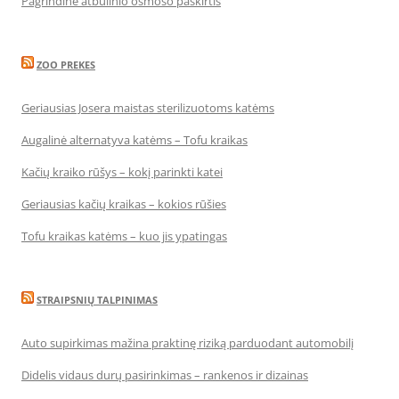
Pagrindinė atbulinio osmoso paskirtis
ZOO PREKES
Geriausias Josera maistas sterilizuotoms katėms
Augalinė alternatyva katėms – Tofu kraikas
Kačių kraiko rūšys – kokį parinkti katei
Geriausias kačių kraikas – kokios rūšies
Tofu kraikas katėms – kuo jis ypatingas
STRAIPSNIŲ TALPINIMAS
Auto supirkimas mažina praktinę riziką parduodant automobilį
Didelis vidaus durų pasirinkimas – rankenos ir dizainas