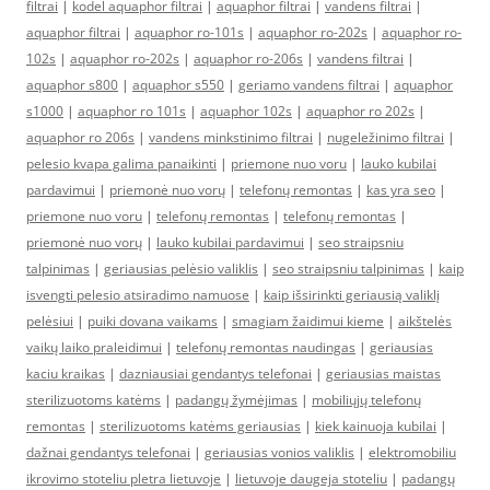
filtrai
|
kodel aquaphor filtrai
|
aquaphor filtrai
|
vandens filtrai
|
aquaphor filtrai
|
aquaphor ro-101s
|
aquaphor ro-202s
|
aquaphor ro-
102s
|
aquaphor ro-202s
|
aquaphor ro-206s
|
vandens filtrai
|
aquaphor s800
|
aquaphor s550
|
geriamo vandens filtrai
|
aquaphor
s1000
|
aquaphor ro 101s
|
aquaphor 102s
|
aquaphor ro 202s
|
aquaphor ro 206s
|
vandens minkstinimo filtrai
|
nugeležinimo filtrai
|
pelesio kvapa galima panaikinti
|
priemone nuo voru
|
lauko kubilai
pardavimui
|
priemonė nuo vorų
|
telefonų remontas
|
kas yra seo
|
priemone nuo voru
|
telefonų remontas
|
telefonų remontas
|
priemonė nuo vorų
|
lauko kubilai pardavimui
|
seo straipsniu
talpinimas
|
geriausias pelėsio valiklis
|
seo straipsniu talpinimas
|
kaip
isvengti pelesio atsiradimo namuose
|
kaip išsirinkti geriausią valiklį
pelėsiui
|
puiki dovana vaikams
|
smagiam žaidimui kieme
|
aikštelės
vaikų laiko praleidimui
|
telefonų remontas naudingas
|
geriausias
kaciu kraikas
|
dazniausiai gendantys telefonai
|
geriausias maistas
sterilizuotoms katėms
|
padangų žymėjimas
|
mobiliųjų telefonų
remontas
|
sterilizuotoms katėms geriausias
|
kiek kainuoja kubilai
|
dažnai gendantys telefonai
|
geriausias vonios valiklis
|
elektromobiliu
ikrovimo stoteliu pletra lietuvoje
|
lietuvoje daugeja stoteliu
|
padangų