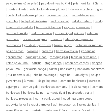
palyginkime už ar prieš
|
pagalbininkas buičiai
|
priemonė kamščiams
|
kokias rinktis
|
indaploviu tabletes pigiau
|
indaploviu tabletes pigiau
|
indaploviu tabletes pigiau
|
ne toks kaip visi
|
vamzdziu valymo
granules
|
indaploviu tabletes
|
valiklis voniai
|
valiklis tualetui
|
stiklų
ir veidrodžių valiklis
|
tvoroms iš betono
|
valymo priemonės
|
parduodu mišką
|
išskirtinė tvora
|
straipsnių talpinimas
|
valymas
priemone
|
priemonė valymui
|
rulonais
|
išbandykite granules
|
priemonės
|
gaudyklių priežiūrai
|
tarnauja ilgai
|
betoninė ar medinė
|
pasirinkimas
|
tvoroms
|
paskirtis
|
tvirta investicija
|
geriausias
sprendimas
|
naudinga žinoti
|
tarnauja ilgai
|
blokelių privalumai
|
kokie privalumai
|
patirtis
|
stogo danga
|
betoninės čerpės
|
dangos
privalumai
|
geriausia danga
|
faktai
|
bankrotas
|
bankroto pasekmės
|
turintiems skolų
|
skelbti naudinga
|
pagalba
|
kaip elgtis
|
naujas
gyvenimas
|
3 metai
|
išsigelbėjimas
|
asmens bankrotas
|
europos
sąjungoje
|
asmuo gali
|
bankrotas asmeniui
|
kiek kainuoja
|
asmens
bankrotas
|
bankroto kaina
|
tarnauja ilgai
|
pasinaudoti verta
|
bankroto procesas
|
norint bankrutuoti
|
naudinga bankrutuoti
|
taupykite laiką
|
skaudi pamoka
|
administratorius
|
tarnauja ilgai
|
pigus išlaikymas
|
patirtis
|
geriau nei šiferis
|
lengva išsirinkti
|