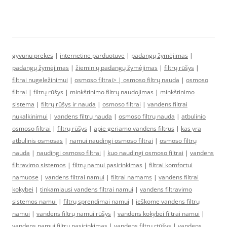
gyvunu prekes
|
internetine parduotuve
|
padangų žymėjimas
|
padangų žymėjimas
|
žieminių padangų žymėjimas
|
filtrų rūšys
|
filtrai nugeležinimui
|
osmoso filtrai> |
osmoso filtrų nauda
|
osmoso
filtrai
|
filtrų rūšys
|
minkštinimo filtrų naudojimas
|
minkštinimo
sistema
|
filtrų rūšys ir nauda
|
osmoso filtrai
|
vandens filtrai
nukalkinimui
|
vandens filtrų nauda
|
osmoso filtrų nauda
|
atbulinio
osmoso filtrai
|
filtrų rūšys
|
apie geriamo vandens filtrus
|
kas yra
atbulinis osmosas
|
namui naudingi osmoso filtrai
|
osmoso filtrų
nauda
|
naudingi osmoso filtrai
|
kuo naudingi osmoso filtrai
|
vandens
filtravimo sistemos
|
filtrų namui pasirinkimas
|
filtrai komfortui
namuose
|
vandens filtrai namui
|
filtrai namams
|
vandens filtrai
kokybei
|
tinkamiausi vandens filtrai namui
|
vandens filtravimo
sistemos namui
|
filtrų sprendimai namui
|
ieškome vandens filtrų
namui
|
vandens filtrų namui rūšys
|
vandens kokybei filtrai namui
|
vandens namui filtrų pasirinkimas
|
vandens filtrų rtūšys
|
vandens