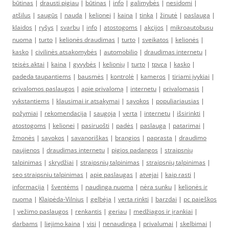
būtinas
|
drausti pigiau
|
būtinas
|
info
|
galimybės
|
nesidomi
|
atšilus
|
saugūs
|
nauda
|
kelionei
|
kaina
|
tinka
|
žinutė
|
paslauga
|
klaidos
|
ryšys
|
svarbu
|
info
|
atostogoms
|
akcijos
|
mikroautobusu
nuoma
|
turto
|
kelionės draudimas
|
turto
|
sveikatos
|
kelionės
|
kasko
|
civilinės atsakomybės
|
automobilio
|
draudimas internetu
|
teisės aktai
|
kaina
|
gyvybės
|
kelionių
|
turto
|
tpvca
|
kasko
|
padeda taupantiems
|
bausmės
|
kontrolė
|
kameros
|
tiriami įvykiai
|
privalomos paslaugos
|
apie privalomą
|
internetu
|
privalomasis
|
vykstantiems
|
klausimai ir atsakymai
|
sąvokos
|
populiariausias
|
požymiai
|
rekomendacija
|
saugoja
|
verta
|
internetu
|
išsirinkti
|
atostogoms
|
kelionei
|
pasiruošti
|
padės
|
paslauga
|
patarimai
|
žmonės
|
sąvokos
|
savanoriškas
|
brangios
|
paprasta
|
draudimo
naujienos
|
draudimas internetu
|
pigios padangos
|
straipsnių
talpinimas
|
skrydžiai
|
straipsnių talpinimas
|
straipsnių talpinimas
|
seo straipsniu talpinimas
|
apie paslaugas
|
atvejai
|
kaip rasti
|
informacija
|
šventėms
|
naudinga nuoma
|
nėra sunku
|
kelionės ir
nuoma
|
Klaipėda-Vilnius
|
gelbėja
|
verta rinkti
|
barzdai
|
pc paieškos
|
vežimo paslaugos
|
renkantis
|
geriau
|
medžiagos ir įrankiai
|
darbams
|
liejimo kaina
|
visi
|
nenaudinga
|
privalumai
|
skelbimai
|