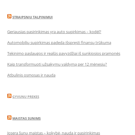
STRAIPSNIU TALPINIMUI
Geriausias pasirinkimas yra auto supirkimas – kodėl?
Automobilių supirkimas padeda išspręsti finansų trūkumą
Tekinimo paslaugos ir realūs pavyzdžiai iš sunkiosios pramonės
Kaip transformuoti užsakymų valdymą per 12 mėnesių?
Atbulinis osmosas ir nauda
GYVUNU PREKES
MAISTAS SUNIMS
Josera šunų maistas – kokybė, nauda ir pasirinkimas