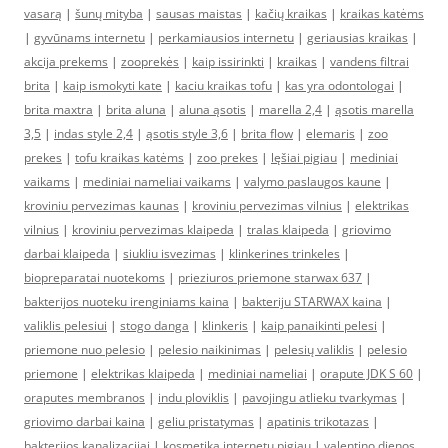
vasarą
|
šunų mityba
|
sausas maistas
|
kačių kraikas
|
kraikas katėms
|
gyvūnams internetu
|
perkamiausios internetu
|
geriausias kraikas
|
akcija prekems
|
zooprekės
|
kaip issirinkti
|
kraikas
|
vandens filtrai
brita
|
kaip ismokyti kate
|
kaciu kraikas tofu
|
kas yra odontologai
|
brita maxtra
|
brita aluna
|
aluna ąsotis
|
marella 2,4
|
ąsotis marella
3,5
|
indas style 2,4
|
ąsotis style 3,6
|
brita flow
|
elemaris
|
zoo
prekes
|
tofu kraikas katėms
|
zoo prekes
|
lęšiai pigiau
|
mediniai
vaikams
|
mediniai nameliai vaikams
|
valymo paslaugos kaune
|
kroviniu pervezimas kaunas
|
kroviniu pervezimas vilnius
|
elektrikas
vilnius
|
kroviniu pervezimas klaipeda
|
tralas klaipeda
|
griovimo
darbai klaipeda
|
siukliu isvezimas
|
klinkerines trinkeles
|
biopreparatai nuotekoms
|
prieziuros priemone starwax 637
|
bakterijos nuoteku irenginiams kaina
|
bakteriju STARWAX kaina
|
valiklis pelesiui
|
stogo danga
|
klinkeris
|
kaip panaikinti pelesi
|
priemone nuo pelesio
|
pelesio naikinimas
|
pelesių valiklis
|
pelesio
priemone
|
elektrikas klaipeda
|
mediniai nameliai
|
orapute JDK S 60
|
oraputes membranos
|
indu ploviklis
|
pavojingu atlieku tvarkymas
|
griovimo darbai kaina
|
geliu pristatymas
|
apatinis trikotazas
|
bakterijos kanalizacijai
|
kosmetika internetu pigiau
|
valentino dienos