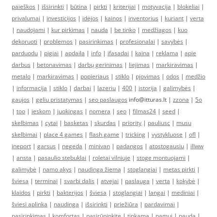
paieškos
|
išsirinkti
|
būtina
|
pirkti
|
kriterijai
|
motyvacija
|
blokeliai
|
privalumai
|
investicijos
|
idėjos
|
kainos
|
inventorius
|
kuriant
|
verta
|
naudojami
|
kur pirkimas
|
nauda
|
be tinko
|
medžiagos
|
kuo
dekoruoti
|
problemos
|
pasirinkimas
|
profesionalai
|
savybės
|
parduodu
|
pigiai
|
apdaila
|
info
|
ifasadai
|
kaina
|
reklama
|
apie
darbus
|
betonavimas
|
darbų gerinimas
|
liejimas
|
markiravimas
|
metalo
|
markiravimas
|
popieriaus
|
stiklo
|
pjovimas
|
odos
|
medžio
|
informacija
|
stiklo
|
darbai
|
lazeriu
|
400
|
istorija
|
galimybės
|
gaujos
|
geliu pristatymas
|
seo paslaugos
info@itturas.lt |
zzona
|
5o
|
too
|
ieskom
|
juokingas
|
nomera
|
seo
|
filmas24
|
seed
|
skelbimas
|
cytai
|
basketas
|
skurdas
|
priority
|
pauliusc
|
musu
skelbimai
|
place 4 games
|
flash game
|
tricking
|
vystykluose
|
ofl
|
ineport
|
garsus
|
negeda
|
minivan
|
padangos
|
atostogausiu
|
illww
|
ansta
|
pasaulio stebuklai
|
roletai vilniuje
|
stoge montuojami
|
galimybė
|
namo akys
|
naudinga žiemą
|
stoglangiai
|
metas pirkti
|
šviesa
|
terminai
|
svarbi dalis
|
atvejai
|
paslauga
|
verta
|
kokybė
|
klaidos
|
pirkti
|
bakterijos
|
šviesa
|
stoglangiai
|
langai
|
mediniai
|
šviesi aplinka
|
naudinga
|
išsirinkti
|
priežiūra
|
pardavimai
|
pasirinkimas
|
komfortas
|
pasirūpinkite
|
tinkama
|
namui
|
nauda
|