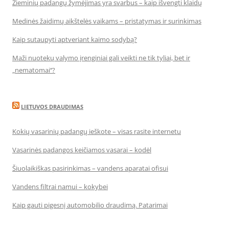
Žieminių padangų žymėjimas yra svarbus – kaip išvengti klaidų
Medinės žaidimų aikštelės vaikams – pristatymas ir surinkimas
Kaip sutaupyti aptveriant kaimo sodybą?
Maži nuotekų valymo įrenginiai gali veikti ne tik tyliai, bet ir
„nematomai‘‘?
LIETUVOS DRAUDIMAS
Kokių vasarinių padangų ieškote – visas rasite internetu
Vasarinės padangos keičiamos vasarai – kodėl
Šiuolaikiškas pasirinkimas – vandens aparatai ofisui
Vandens filtrai namui – kokybei
Kaip gauti pigesnį automobilio draudimą. Patarimai