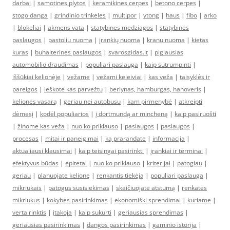
darbai
|
samotines plytos
|
keramikines cerpes
|
betono cerpes
|
stogo danga
|
grindinio trinkeles
|
multipor
|
ytong
|
haus
|
fibo
|
arko
|
blokeliai
|
akmens vata
|
statybines medziagos
|
statybinės
paslaugos
|
pastoliu nuoma
|
įrankių nuoma
|
kranu nuoma
|
kietas
kuras
|
buhalterines paslaugos
|
svarosgidas.lt
|
pigiausias
automobilio draudimas
|
populiari paslauga
|
kaip sutrumpinti
|
iššūkiai kelionėje
|
vežame
|
vežami keleiviai
|
kas veža
|
taisyklės ir
pareigos
|
ieškote kas parvežtų
|
berlynas, hamburgas, hanoveris
|
kelionės vasarą
|
geriau nei autobusu
|
kam pirmenybė
|
atkreipti
dėmesį
|
kodėl populiarios
|
į dortmundą ar mincheną
|
kaip pasiruošti
|
žinome kas veža
|
nuo ko priklauso
|
paslaugos
|
paslaugos
|
procesas
|
mitai ir paneigimai
|
ką prarandate
|
informacija
|
aktualiausi klausimai
|
kaip teisingai pasirinkti
|
įrankiai ir terminai
|
efektyvus būdas
|
epitetai
|
nuo ko priklauso
|
kriterijai
|
patogiau
|
geriau
|
planuojate kelionę
|
renkantis tiekėją
|
populiari paslauga
|
mikriukais
|
patogus susisiekimas
|
skaičiuojate atstumą
|
renkatės
mikriukus
|
kokybės pasirinkimas
|
ekonomiški sprendimai
|
kuriame
|
verta rinktis
|
įtakoja
|
kaip sukurti
|
geriausias sprendimas
|
geriausias pasirinkimas
|
dangos pasirinkimas
|
gaminio istorija
|