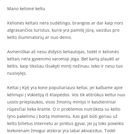
Mano kelionė keltu
Kelionės keltais nėra sudėtingo, brangios ar dar kaip nors
atgrasančios turistus, kurie yra pamilę jūrą, vaizdus pro
kelto iliuminatorių ar nuo denio.
Asmeniškai aš nesu didysis keliautojas, todėl ir kelionės
keltais nėra gyvenimo varomoji jėga. Bet kartą plaukti ar
keltis, kaip tiksliau išsakyti mintį nežinau, teko ir nesu tuo
nusivylęs.
Keltai į Kylį yra kone populiariausi keltai, jei kalbame apie
kėlimąsi į Vokietiją iš Klaipėdos. Vos tik atitrūkus keltui nuo
uosto prieplaukos, visos žmonių mintys ir kasdieniniai
rūpesčiai lieka krante. O ir problemos nutrūksta su kelto
lyno pakėlimu į bortą momentu. Kas gali būti geriau už
kelto bilietus internetu ar pirktus gyvai, jei jų toks poveikis
kiekvienam žmogui atskirai yra labai akivaizdus. Todėl