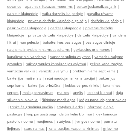
dovanos
|
apatinis trikotazas moterims
|
bakterijoskanalizacijai.lt
|
darzelis klaipedoje
|
vaiku darzelis klaipedoje
|
pagalba tėvams
klaipėdoje
|
privatus darželis klaipėdoje gelbėja
|
darželis klaipėdoje
|
pasirinkimas klaipėdoje
|
darželis klaipėdoje
|
privatus darželis
klaipėdoje
|
privatus darželis klaipėdoje
|
darželis klaipėdoje
|
vandens
filtrai
|
nuo pelesio
|
buhalterines paslaugos
|
paslaugos vilniuje
|
naujiems ir probleminiams septikams
|
geriausios priemones
|
kanalizaciniai vandenys
|
vandens suliniu valymas
|
vamzdziu valymo
granules
|
mikrogranules kanalizacijos valymui
|
gelinis kanalizacijos
vamzdziu valiklis
|
vamzdziu valymui
|
probleminiams septikams
|
bakterijos maišeliais
|
retai naudojamai kanalizacijai
|
bakterijos
septikams
|
bakterijos priežiūrai
|
kokias cerpes rinktis
|
keramines
cerpes
|
malkų pardavimas
|
malkos
|
anglis
|
ko tikisi klientai
|
dujų
silikatiniai blokeliai
|
šiltinimo medžiagos
|
idėjos panaudojant trinkeles
|
trinkelės grindiniui puošia
|
statybos iš arko
|
informacija apie
paslaugą
|
kaip paruosti pagrinda trinkeliu klojimui
|
kiek kainuoja
pastoliu nuoma
|
naujienos
|
statybos
|
įrangos nuoma
|
pamatu
liejimas
|
stato namus
|
kanalizacijos kvapo naikinimas
|
griovimo