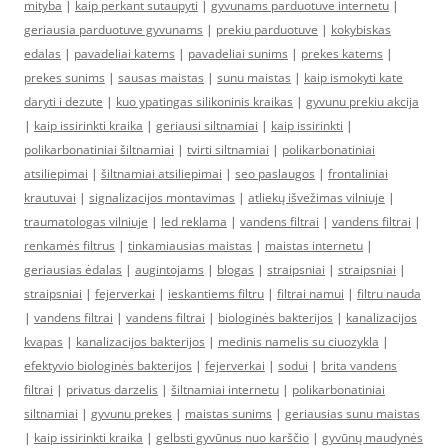
mityba
|
kaip perkant sutaupyti
|
gyvunams parduotuve internetu
|
geriausia parduotuve gyvunams
|
prekiu parduotuve
|
kokybiskas
edalas
|
pavadeliai katems
|
pavadeliai sunims
|
prekes katems
|
prekes sunims
|
sausas maistas
|
sunu maistas
|
kaip ismokyti kate
daryti i dezute
|
kuo ypatingas silikoninis kraikas
|
gyvunu prekiu akcija
|
kaip issirinkti kraika
|
geriausi siltnamiai
|
kaip issirinkti
|
polikarbonatiniai šiltnamiai
|
tvirti siltnamiai
|
polikarbonatiniai
atsiliepimai
|
šiltnamiai atsiliepimai
|
seo paslaugos
|
frontaliniai
krautuvai
|
signalizacijos montavimas
|
atliekų išvežimas vilniuje
|
traumatologas vilniuje
|
led reklama
|
vandens filtrai
|
vandens filtrai
|
renkamės filtrus
|
tinkamiausias maistas
|
maistas internetu
|
geriausias ėdalas
|
augintojams
|
blogas
|
straipsniai
|
straipsniai
|
straipsniai
|
fejerverkai
|
ieskantiems filtru
|
filtrai namui
|
filtru nauda
|
vandens filtrai
|
vandens filtrai
|
biologinės bakterijos
|
kanalizacijos
kvapas
|
kanalizacijos bakterijos
|
medinis namelis su ciuozykla
|
efektyvio biologinės bakterijos
|
fejerverkai
|
sodui
|
brita vandens
filtrai
|
privatus darzelis
|
šiltnamiai internetu
|
polikarbonatiniai
siltnamiai
|
gyvunu prekes
|
maistas sunims
|
geriausias sunu maistas
|
kaip issirinkti kraika
|
gelbsti gyvūnus nuo karščio
|
gyvūnų maudynės