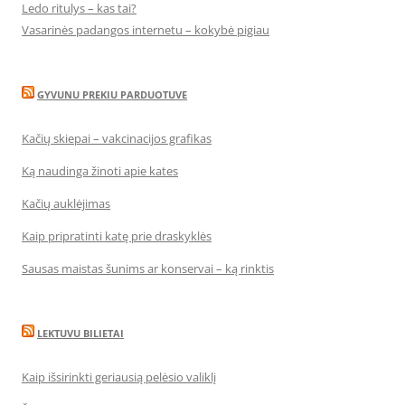
Ledo ritulys – kas tai?
Vasarinės padangos internetu – kokybė pigiau
GYVUNU PREKIU PARDUOTUVE
Kačių skiepai – vakcinacijos grafikas
Ką naudinga žinoti apie kates
Kačių auklėjimas
Kaip pripratinti katę prie draskyklės
Sausas maistas šunims ar konservai – ką rinktis
LEKTUVU BILIETAI
Kaip išsirinkti geriausią pelėsio valiklį