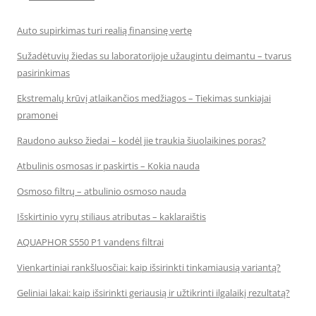
Auto supirkimas turi realią finansinę vertę
Sužadėtuvių žiedas su laboratorijoje užaugintu deimantu – tvarus
pasirinkimas
Ekstremalų krūvį atlaikančios medžiagos – Tiekimas sunkiajai
pramonei
Raudono aukso žiedai – kodėl jie traukia šiuolaikines poras?
Atbulinis osmosas ir paskirtis – Kokia nauda
Osmoso filtrų – atbulinio osmoso nauda
Išskirtinio vyrų stiliaus atributas – kaklaraištis
AQUAPHOR S550 P1 vandens filtrai
Vienkartiniai rankšluosčiai: kaip išsirinkti tinkamiausią variantą?
Geliniai lakai: kaip išsirinkti geriausią ir užtikrinti ilgalaikį rezultatą?