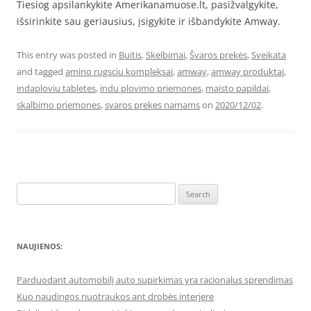
Tiesiog apsilankykite Amerikanamuose.lt, pasižvalgykite,
išsirinkite sau geriausius, įsigykite ir išbandykite Amway.
This entry was posted in
Buitis
,
Skelbimai
,
Švaros prekės
,
Sveikata
and tagged
amino rugsciu kompleksai
,
amway
,
amway produktai
,
indaploviu tabletes
,
indu plovimo priemones
,
maisto papildai
,
skalbimo priemones
,
svaros prekes namams
on
2020/12/02
.
Search
for:
NAUJIENOS:
Parduodant automobilį auto supirkimas yra racionalus sprendimas
Kuo naudingos nuotraukos ant drobės interjere