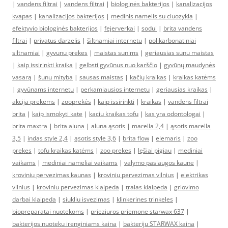
|
vandens filtrai
|
vandens filtrai
|
biologinės bakterijos
|
kanalizacijos
kvapas
|
kanalizacijos bakterijos
|
medinis namelis su ciuozykla
|
efektyvio biologinės bakterijos
|
fejerverkai
|
sodui
|
brita vandens
filtrai
|
privatus darzelis
|
šiltnamiai internetu
|
polikarbonatiniai
siltnamiai
|
gyvunu prekes
|
maistas sunims
|
geriausias sunu maistas
|
kaip issirinkti kraika
|
gelbsti gyvūnus nuo karščio
|
gyvūnų maudynės
vasarą
|
šunų mityba
|
sausas maistas
|
kačių kraikas
|
kraikas katėms
|
gyvūnams internetu
|
perkamiausios internetu
|
geriausias kraikas
|
akcija prekems
|
zooprekės
|
kaip issirinkti
|
kraikas
|
vandens filtrai
brita
|
kaip ismokyti kate
|
kaciu kraikas tofu
|
kas yra odontologai
|
brita maxtra
|
brita aluna
|
aluna ąsotis
|
marella 2,4
|
ąsotis marella
3,5
|
indas style 2,4
|
ąsotis style 3,6
|
brita flow
|
elemaris
|
zoo
prekes
|
tofu kraikas katėms
|
zoo prekes
|
lęšiai pigiau
|
mediniai
vaikams
|
mediniai nameliai vaikams
|
valymo paslaugos kaune
|
kroviniu pervezimas kaunas
|
kroviniu pervezimas vilnius
|
elektrikas
vilnius
|
kroviniu pervezimas klaipeda
|
tralas klaipeda
|
griovimo
darbai klaipeda
|
siukliu isvezimas
|
klinkerines trinkeles
|
biopreparatai nuotekoms
|
prieziuros priemone starwax 637
|
bakterijos nuoteku irenginiams kaina
|
bakteriju STARWAX kaina
|