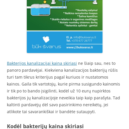
Bakterijos kanalizacijai kaina skiriasi
ne šiaip sau, nes to
panoro pardavėjai. Kiekviena kanalizacijos bakterijų rūšis
turi tam tikrus kriterijus pagal kuriuos ir nustatomos
kainos. Gaila tik vartotojų, kurie pirma susigundo kainomis
ir tik po to bando įsigilinti, kodėl už 10 eurų nupirktos
bakterijos jų kanalizacijoje neveikia taip kaip parašyta. Tad
kaltinti pardavėjų dėl savo pasirinkimo nereikėtų, jei
atlikote tai savarankiškai ir bandėte sutaupyti.
Kodėl bakterijų kaina skiriasi