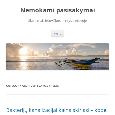
Skip
to
Nemokami pasisakymai
content
Skelbimai, lietuviškos mintys Lietuvoje
Menu
CATEGORY ARCHIVES:
ŠVAROS PREKĖS
Bakterijų kanalizacijai kaina skiriasi – kodėl