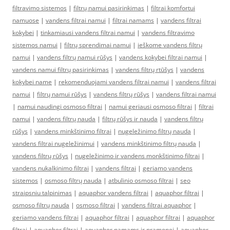
filtravimo sistemos
|
filtrų namui pasirinkimas
|
filtrai komfortui
namuose
|
vandens filtrai namui
|
filtrai namams
|
vandens filtrai
kokybei
|
tinkamiausi vandens filtrai namui
|
vandens filtravimo
sistemos namui
|
filtrų sprendimai namui
|
ieškome vandens filtrų
namui
|
vandens filtrų namui rūšys
|
vandens kokybei filtrai namui
|
vandens namui filtrų pasirinkimas
|
vandens filtrų rtūšys
|
vandens
kokybei name
|
rekomenduojami vandens filtrai namui
|
vandens filtrai
namui
|
filtrų namui rūšys
|
vandens filtrų rūšys
|
vandens filtrai namui
|
namui naudingi osmoso filtrai
|
namui geriausi osmoso filtrai
|
filtrai
namui
|
vandens filtrų nauda
|
filtrų rūšys ir nauda
|
vandens filtrų
rūšys
|
vandens minkštinimo filtrai
|
nugeležinimo filtrų nauda
|
vandens filtrai nugeležinimui
|
vandens minkštinimo filtrų nauda
|
vandens filtrų rūšys
|
nugeležinimo ir vandens monkštinimo filtrai
|
vandens nukalkinimo filtrai
|
vandens filtrai
|
geriamo vandens
sistemos
|
osmoso filtrų nauda
|
atbulinio osmoso filtrai
|
seo
straipsniu talpinimas
|
aquaphor vandens filtrai
|
aquaphor filtrai
|
osmoso filtrų nauda
|
osmoso filtrai
|
vandens filtrai aquaphor
|
geriamo vandens filtrai
|
aquaphor filtrai
|
aquaphor filtrai
|
aquaphor
filtrai
|
aquaphor filtrai
|
aquaphor namams ir pramonei
|
aquaphor