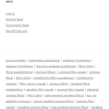
META
Log in
Entries feed
Comments feed
WordPress.org
gyvunu prekes
|
internetine parduotuve
|
padangų žymėjimas
|
padangų žymėjimas
|
žieminių padangų žymėjimas
|
filtrų rūšys
|
filtrai nugeležinimui
|
osmoso filtrai> |
osmoso filtrų nauda
|
osmoso
filtrai
|
filtrų rūšys
|
minkštinimo filtrų naudojimas
|
minkštinimo
sistema
|
filtrų rūšys ir nauda
|
osmoso filtrai
|
vandens filtrai
nukalkinimui
|
vandens filtrų nauda
|
osmoso filtrų nauda
|
atbulinio
osmoso filtrai
|
filtrų rūšys
|
apie geriamo vandens filtrus
|
kas yra
atbulinis osmosas
|
namui naudingi osmoso filtrai
|
osmoso filtrų
nauda
|
naudingi osmoso filtrai
|
kuo naudingi osmoso filtrai
|
vandens