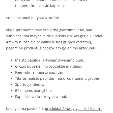
temperatūra, vos 40 laipsnių.
Subalansuotai mitybai Nutrilite
Visi suprantame maisto svarbą gyvenime ir tai, kad
subalansuota mityba leidžia jaustis kur kas geriau. Todėl
Amway nuošalėje nepaliko ir šios grupės vartotojų,
pagamino produktus bet kokiam gyvenimo aktyvumui.
Maisto papildai aktyviam gyvenimo būdui;
Grožio puoselėjimo produktai iš vidaus;
Pagrindiniai maisto papildai;
Tikslūs maisto papildai – atskiros vitaminų grupės;
Sportuojantiems;
Būsimoms mamytėms;
Papildai svorio sureguliavimui.
Kaip galima pastebėti,
produktai Amway gali tikti ir Jums
.