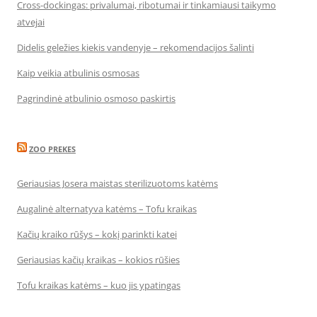
Cross-dockingas: privalumai, ribotumai ir tinkamiausi taikymo
atvejai
Didelis geležies kiekis vandenyje – rekomendacijos šalinti
Kaip veikia atbulinis osmosas
Pagrindinė atbulinio osmoso paskirtis
ZOO PREKES
Geriausias Josera maistas sterilizuotoms katėms
Augalinė alternatyva katėms – Tofu kraikas
Kačių kraiko rūšys – kokį parinkti katei
Geriausias kačių kraikas – kokios rūšies
Tofu kraikas katėms – kuo jis ypatingas