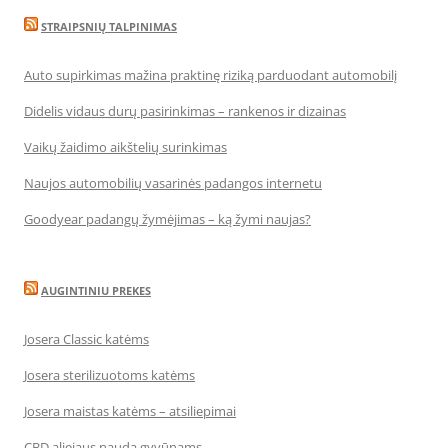
STRAIPSNIŲ TALPINIMAS
Auto supirkimas mažina praktinę riziką parduodant automobilį
Didelis vidaus durų pasirinkimas – rankenos ir dizainas
Vaikų žaidimo aikštelių surinkimas
Naujos automobilių vasarinės padangos internetu
Goodyear padangų žymėjimas – ką žymi naujas?
AUGINTINIU PREKES
Josera Classic katėms
Josera sterilizuotoms katėms
Josera maistas katėms – atsiliepimai
CBD aliejaus nauda gyvūnams