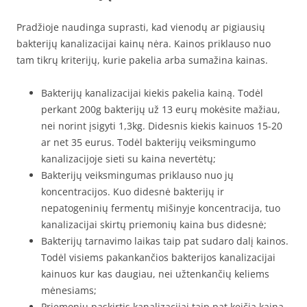
Pradžioje naudinga suprasti, kad vienodų ar pigiausių
bakterijų kanalizacijai kainų nėra. Kainos priklauso nuo
tam tikrų kriterijų, kurie pakelia arba sumažina kainas.
Bakterijų kanalizacijai kiekis pakelia kainą. Todėl
perkant 200g bakterijų už 13 eurų mokėsite mažiau,
nei norint įsigyti 1,3kg. Didesnis kiekis kainuos 15-20
ar net 35 eurus. Todėl bakterijų veiksmingumo
kanalizacijoje sieti su kaina nevertėtų;
Bakterijų veiksmingumas priklauso nuo jų
koncentracijos. Kuo didesnė bakterijų ir
nepatogeninių fermentų mišinyje koncentracija, tuo
kanalizacijai skirtų priemonių kaina bus didesnė;
Bakterijų tarnavimo laikas taip pat sudaro dalį kainos.
Todėl visiems pakankančios bakterijos kanalizacijai
kainuos kur kas daugiau, nei užtenkančių keliems
mėnesiams;
Priemonių paskirtis kanalizacijai taip pat keičia kainą.