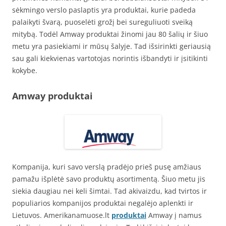
sėkmingo verslo paslaptis yra produktai, kurie padeda
palaikyti švarą, puoselėti grožį bei sureguliuoti sveiką
mitybą. Todėl Amway produktai žinomi jau 80 šalių ir šiuo
metu yra pasiekiami ir mūsų šalyje. Tad išsirinkti geriausią
sau gali kiekvienas vartotojas norintis išbandyti ir įsitikinti
kokybe.
Amway produktai
Kompanija, kuri savo verslą pradėjo prieš pusę amžiaus
pamažu išplėtė savo produktų asortimentą. Šiuo metu jis
siekia daugiau nei keli šimtai. Tad akivaizdu, kad tvirtos ir
populiarios kompanijos produktai negalėjo aplenkti ir
Lietuvos. Amerikanamuose.lt
produktai
Amway į namus