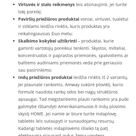
Virtuvės ir stalo reikmenys
leis atsinaujinti, jei turite
tokį poreikį;
Paviršių priežiūros produktai
voniai, virtuvei, tualetui
ir stiklams leidžia rinktis, kuris produktas yra
reikalingiausias šiuo metu;
Skalbimo kokybei užtikrinti
– produktai, kurie
gaminti vartotojų poreikiui tenkinti. Skystos, milteliai,
koncentruotos ir paprastos priemonės, spalvotiems ar
baltiems audiniams priemonės veda prie geriausio
sau pasirinkimo;
Indų priežiūros produktai
leidžia rinktis iš 2 variantų.
Jei plaunate rankomis, Amway sukūrė ploviklį, kurio
formulė naudota rankų odos bei nagų struktūros
apsaugai. Tad mėgstantiems plauti rankomis yra puiki
galimybė išbandyti Amerikanamuose.lt indų plovimo
skystį HOME. Jei namie ar biure turite indaplovę,
tabletės leis sutaupyti ir sunaudojamų resursų.
Kadangi tabletės indaplovėms išlaiko tą patį
efektyvumą plaunant indus žema vandens