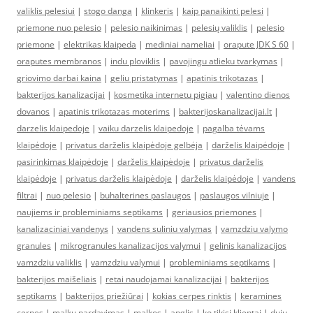
valiklis pelesiui
|
stogo danga
|
klinkeris
|
kaip panaikinti pelesi
|
priemone nuo pelesio
|
pelesio naikinimas
|
pelesių valiklis
|
pelesio
priemone
|
elektrikas klaipeda
|
mediniai nameliai
|
orapute JDK S 60
|
oraputes membranos
|
indu ploviklis
|
pavojingu atlieku tvarkymas
|
griovimo darbai kaina
|
geliu pristatymas
|
apatinis trikotazas
|
bakterijos kanalizacijai
|
kosmetika internetu pigiau
|
valentino dienos
dovanos
|
apatinis trikotazas moterims
|
bakterijoskanalizacijai.lt
|
darzelis klaipedoje
|
vaiku darzelis klaipedoje
|
pagalba tėvams
klaipėdoje
|
privatus darželis klaipėdoje gelbėja
|
darželis klaipėdoje
|
pasirinkimas klaipėdoje
|
darželis klaipėdoje
|
privatus darželis
klaipėdoje
|
privatus darželis klaipėdoje
|
darželis klaipėdoje
|
vandens
filtrai
|
nuo pelesio
|
buhalterines paslaugos
|
paslaugos vilniuje
|
naujiems ir probleminiams septikams
|
geriausios priemones
|
kanalizaciniai vandenys
|
vandens suliniu valymas
|
vamzdziu valymo
granules
|
mikrogranules kanalizacijos valymui
|
gelinis kanalizacijos
vamzdziu valiklis
|
vamzdziu valymui
|
probleminiams septikams
|
bakterijos maišeliais
|
retai naudojamai kanalizacijai
|
bakterijos
septikams
|
bakterijos priežiūrai
|
kokias cerpes rinktis
|
keramines
cerpes
|
malkų pardavimas
|
malkos
|
anglis
|
ko tikisi klientai
|
dujų