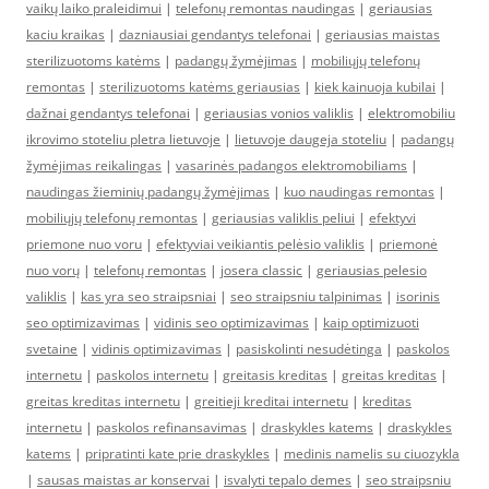
vaikų laiko praleidimui
|
telefonų remontas naudingas
|
geriausias
kaciu kraikas
|
dazniausiai gendantys telefonai
|
geriausias maistas
sterilizuotoms katėms
|
padangų žymėjimas
|
mobiliųjų telefonų
remontas
|
sterilizuotoms katėms geriausias
|
kiek kainuoja kubilai
|
dažnai gendantys telefonai
|
geriausias vonios valiklis
|
elektromobiliu
ikrovimo stoteliu pletra lietuvoje
|
lietuvoje daugeja stoteliu
|
padangų
žymėjimas reikalingas
|
vasarinės padangos elektromobiliams
|
naudingas žieminių padangų žymėjimas
|
kuo naudingas remontas
|
mobiliųjų telefonų remontas
|
geriausias valiklis peliui
|
efektyvi
priemone nuo voru
|
efektyviai veikiantis pelėsio valiklis
|
priemonė
nuo vorų
|
telefonų remontas
|
josera classic
|
geriausias pelesio
valiklis
|
kas yra seo straipsniai
|
seo straipsniu talpinimas
|
isorinis
seo optimizavimas
|
vidinis seo optimizavimas
|
kaip optimizuoti
svetaine
|
vidinis optimizavimas
|
pasiskolinti nesudėtinga
|
paskolos
internetu
|
paskolos internetu
|
greitasis kreditas
|
greitas kreditas
|
greitas kreditas internetu
|
greitieji kreditai internetu
|
kreditas
internetu
|
paskolos refinansavimas
|
draskykles katems
|
draskykles
katems
|
pripratinti kate prie draskykles
|
medinis namelis su ciuozykla
|
sausas maistas ar konservai
|
isvalyti tepalo demes
|
seo straipsniu