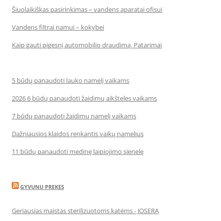
Šiuolaikiškas pasirinkimas – vandens aparatai ofisui
Vandens filtrai namui – kokybei
Kaip gauti pigesnį automobilio draudimą. Patarimai
5 būdų panaudoti lauko namelį vaikams
2026 6 būdų panaudoti žaidimų aikšteles vaikams
7 būdų panaudoti žaidimų namelį vaikams
Dažniausios klaidos renkantis vaikų namelius
11 būdų panaudoti medinę laipiojimo sienelę
GYVUNU PREKES
Geriausias maistas sterilizuotoms katėms - JOSERA