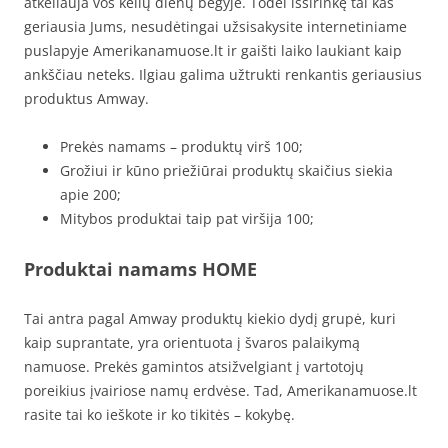
atkeliauja vos kelių dienų bėgyje. Todėl išsirinkę tai kas
geriausia Jums, nesudėtingai užsisakysite internetiniame
puslapyje Amerikanamuose.lt ir gaišti laiko laukiant kaip
ankščiau neteks. Ilgiau galima užtrukti renkantis geriausius
produktus Amway.
Prekės namams – produktų virš 100;
Grožiui ir kūno priežiūrai produktų skaičius siekia
apie 200;
Mitybos produktai taip pat viršija 100;
Produktai namams HOME
Tai antra pagal Amway produktų kiekio dydį grupė, kuri
kaip suprantate, yra orientuota į švaros palaikymą
namuose. Prekės gamintos atsižvelgiant į vartotojų
poreikius įvairiose namų erdvėse. Tad, Amerikanamuose.lt
rasite tai ko ieškote ir ko tikitės – kokybę.