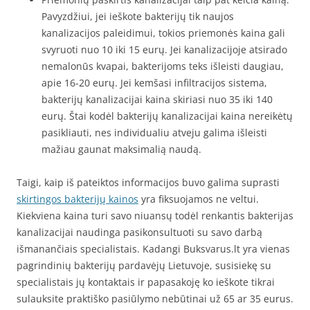
Pavyzdžiui, jei ieškote bakterijų tik naujos
kanalizacijos paleidimui, tokios priemonės kaina gali
svyruoti nuo 10 iki 15 eurų. Jei kanalizacijoje atsirado
nemalonūs kvapai, bakterijoms teks išleisti daugiau,
apie 16-20 eurų. Jei kemšasi infiltracijos sistema,
bakterijų kanalizacijai kaina skiriasi nuo 35 iki 140
eurų. Štai kodėl bakterijų kanalizacijai kaina nereikėtų
pasikliauti, nes individualiu atveju galima išleisti
mažiau gaunat maksimalią naudą.
Taigi, kaip iš pateiktos informacijos buvo galima suprasti
skirtingos bakterijų kainos
yra fiksuojamos ne veltui.
Kiekviena kaina turi savo niuansų todėl renkantis bakterijas
kanalizacijai naudinga pasikonsultuoti su savo darbą
išmanančiais specialistais. Kadangi Buksvarus.lt yra vienas
pagrindinių bakterijų pardavėjų Lietuvoje, susisiekę su
specialistais jų kontaktais ir papasakoję ko ieškote tikrai
sulauksite praktiško pasiūlymo nebūtinai už 65 ar 35 eurus.