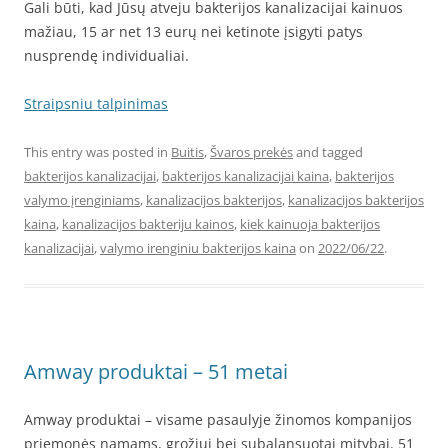
Gali būti, kad Jūsų atveju bakterijos kanalizacijai kainuos
mažiau, 15 ar net 13 eurų nei ketinote įsigyti patys
nusprendę individualiai.
Straipsniu talpinimas
This entry was posted in
Buitis
,
Švaros prekės
and tagged
bakterijos kanalizacijai
,
bakterijos kanalizacijai kaina
,
bakterijos
valymo įrenginiams
,
kanalizacijos bakterijos
,
kanalizacijos bakterijos
kaina
,
kanalizacijos bakteriju kainos
,
kiek kainuoja bakterijos
kanalizacijai
,
valymo irenginiu bakterijos kaina
on
2022/06/22
.
Amway produktai – 51 metai
Amway produktai – visame pasaulyje žinomos kompanijos
priemonės namams, grožiui bei subalansuotai mitybai. 51