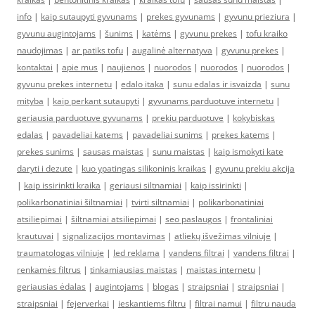
info
|
kaip sutaupyti gyvunams
|
prekes gyvunams
|
gyvunu prieziura
|
gyvunu augintojams
|
šunims
|
katėms
|
gyvunu prekes
|
tofu kraiko
naudojimas
|
ar patiks tofu
|
augalinė alternatyva
|
gyvunu prekes
|
kontaktai
|
apie mus
|
naujienos
|
nuorodos
|
nuorodos
|
nuorodos
|
gyvunu prekes internetu
|
edalo itaka
|
sunu edalas ir isvaizda
|
sunu
mityba
|
kaip perkant sutaupyti
|
gyvunams parduotuve internetu
|
geriausia parduotuve gyvunams
|
prekiu parduotuve
|
kokybiskas
edalas
|
pavadeliai katems
|
pavadeliai sunims
|
prekes katems
|
prekes sunims
|
sausas maistas
|
sunu maistas
|
kaip ismokyti kate
daryti i dezute
|
kuo ypatingas silikoninis kraikas
|
gyvunu prekiu akcija
|
kaip issirinkti kraika
|
geriausi siltnamiai
|
kaip issirinkti
|
polikarbonatiniai šiltnamiai
|
tvirti siltnamiai
|
polikarbonatiniai
atsiliepimai
|
šiltnamiai atsiliepimai
|
seo paslaugos
|
frontaliniai
krautuvai
|
signalizacijos montavimas
|
atliekų išvežimas vilniuje
|
traumatologas vilniuje
|
led reklama
|
vandens filtrai
|
vandens filtrai
|
renkamės filtrus
|
tinkamiausias maistas
|
maistas internetu
|
geriausias ėdalas
|
augintojams
|
blogas
|
straipsniai
|
straipsniai
|
straipsniai
|
fejerverkai
|
ieskantiems filtru
|
filtrai namui
|
filtru nauda