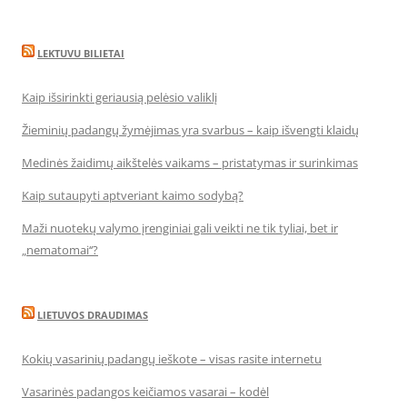
LEKTUVU BILIETAI
Kaip išsirinkti geriausią pelėsio valiklį
Žieminių padangų žymėjimas yra svarbus – kaip išvengti klaidų
Medinės žaidimų aikštelės vaikams – pristatymas ir surinkimas
Kaip sutaupyti aptveriant kaimo sodybą?
Maži nuotekų valymo įrenginiai gali veikti ne tik tyliai, bet ir
„nematomai‘‘?
LIETUVOS DRAUDIMAS
Kokių vasarinių padangų ieškote – visas rasite internetu
Vasarinės padangos keičiamos vasarai – kodėl