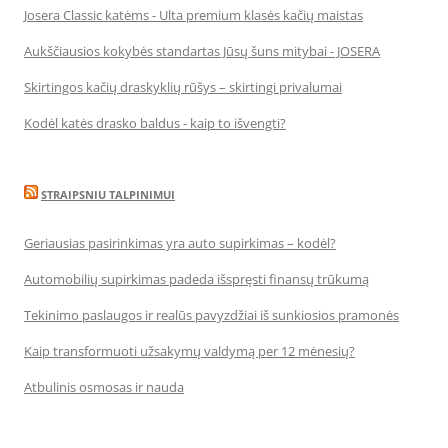
Josera Classic katėms - Ulta premium klasės kačių maistas
Aukščiausios kokybės standartas Jūsų šuns mitybai - JOSERA
Skirtingos kačių draskyklių rūšys – skirtingi privalumai
Kodėl katės drasko baldus - kaip to išvengti?
STRAIPSNIU TALPINIMUI
Geriausias pasirinkimas yra auto supirkimas – kodėl?
Automobilių supirkimas padeda išspręsti finansų trūkumą
Tekinimo paslaugos ir realūs pavyzdžiai iš sunkiosios pramonės
Kaip transformuoti užsakymų valdymą per 12 mėnesių?
Atbulinis osmosas ir nauda