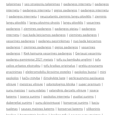
talpinimas
|
seo straipsniu talpinimas
|
padangos internetu
|
padangos
internetu
|
padangos internetu
|
pigios padangos
|
padangos internetu
|
padangos internetu
|
neuzsalantis zieminis langu ploviklis
|
zieminis
langu ploviklis
|
langu plovimo skystis
|
langu ploviklis
|
vasarines
padangos
|
ziemines padangos
|
padangos pigiau
|
padangos
internetu
|
nuo kada keiciamos padangos
|
ziemines padangos
|
vasarines padangos
|
padangu pasirinkimas
|
nuo kada keiciamos
padangos
|
ziemines padangos
|
pigios padangos
|
vasarines
padangos
|
Kiek kainuoja vasarines padangos
|
Geriausi vasariniu
padangu gamintojai 2021 metais
|
tofu su bambuko anglimi
|
tofu
zalios arbatos ekstraktu
|
tofu kraikas originalus
|
prekiu gyvunams
grazinimas
|
elektromobiliu ikrovimo stoteles
|
paskolos bustui
|
mini
paskolos
|
kačių mityba
|
išmokykite katę
|
perkraustymo paslaugos
vilniuje
|
meistras vilniuje
|
odontologijos klinika
|
super premium
|
sunu maistas
|
sunu edalas
|
valandinis darzelis vilniuje
|
josera
katems
|
josera sunims
|
paskolos internetu
|
guoliai sunims
|
dubeneliai sunims
|
sunu dziovintuvai
|
konservai sunims
|
kaciu
tualetas
|
sausas maistas katems
|
konservai katems
|
silikoninis
kraikas
|
bentonitinis kraikas
|
kraikas tofu
|
sausas sunu maistas
|