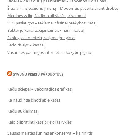
Didelis vidaus durų pasirinkimas – rankenos ir dizainas
Šiuolaikinis požiūris į meną – Modernūs paveikslai ant drobės
Medinės vaikų žaidimo aikštelės privalumai
SEO paslaugos – reklama ir fizinei prekybos vietai
Bakterijų kanalizacijai kaina skiriasi – kodėl
Ekologija ir nuotekų valymo įrenginiai
Ledo ritulys – kas tai?
Vasarinės padangos internetu – kokybė pigiau
GYVUNU PREKIU PARDUOTUVE
Kačių skiepai – vakcinacijos grafikas
Ką naudinga žinoti apie kates
Kačių auklėjimas
Kaip pripratinti katę prie draskyklės
Sausas maistas šunims ar konservai – ką rinktis