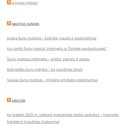
GYVUNU PREKES
MAISTAS SUNIMS
Josera šunų maistas – kokybė, nauda ir pasirinkimas
Kur pirkti šunų maistą: internetu ar fizinėje parduotuvėje?
Šunų maistas internetu – greita, patogu ir pigiau
Kokybiška šunų mityba – ką naudinga žinoti
Sausas šunų maistas – iš kokių produktų gaminamas
UNICUM
Ką stebėti 2025 m. siekiant įvairialypės darbo aplinkos – Įvairovės,
lygybės ir įtraukties matavimai