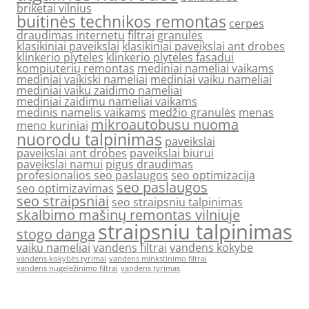
briketai vilnius
buitinės technikos remontas
cerpes
draudimas internetu
filtrai
granulės
klasikiniai paveikslai
klasikiniai paveikslai ant drobes
klinkerio plyteles
klinkerio plyteles fasadui
kompiuterių remontas
mediniai nameliai vaikams
mediniai vaikiski nameliai
mediniai vaiku nameliai
mediniai vaiku zaidimo nameliai
mediniai zaidimu nameliai vaikams
medinis namelis vaikams
medžio granulės
menas
mikroautobusu nuoma
meno kuriniai
nuorodu talpinimas
paveikslai
paveikslai ant drobes
paveikslai biurui
paveikslai namui
pigus draudimas
profesionalios seo paslaugos
seo optimizacija
seo paslaugos
seo optimizavimas
seo straipsniai
seo straipsniu talpinimas
skalbimo mašinų remontas vilniuje
straipsniu talpinimas
stogo danga
vaiku nameliai
vandens filtrai
vandens kokybe
vandens kokybės tyrimai
vandens minkstinimo filtrai
vandens nugeležinimo filtrai
vandens tyrimas