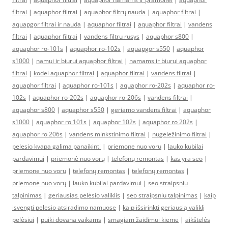
filtrai
|
aquaphor filtrai
|
aquaphor filtrų nauda
|
aquaphor filtrai
|
aquapgor filtrai ir nauda
|
aquaphor filtrai
|
aquaphor filtrai
|
vandens
filtrai
|
aquaphor filtrai
|
vandens filtru rusys
|
aquaphor s800
|
aquaphor ro-101s
|
aquaphor ro-102s
|
aquapgor s550
|
aquaphor
s1000
|
namui ir biurui aquaphor filtrai
|
namams ir biurui aquaphor
filtrai
|
kodel aquaphor filtrai
|
aquaphor filtrai
|
vandens filtrai
|
aquaphor filtrai
|
aquaphor ro-101s
|
aquaphor ro-202s
|
aquaphor ro-
102s
|
aquaphor ro-202s
|
aquaphor ro-206s
|
vandens filtrai
|
aquaphor s800
|
aquaphor s550
|
geriamo vandens filtrai
|
aquaphor
s1000
|
aquaphor ro 101s
|
aquaphor 102s
|
aquaphor ro 202s
|
aquaphor ro 206s
|
vandens minkstinimo filtrai
|
nugeležinimo filtrai
|
pelesio kvapa galima panaikinti
|
priemone nuo voru
|
lauko kubilai
pardavimui
|
priemonė nuo vorų
|
telefonų remontas
|
kas yra seo
|
priemone nuo voru
|
telefonų remontas
|
telefonų remontas
|
priemonė nuo vorų
|
lauko kubilai pardavimui
|
seo straipsniu
talpinimas
|
geriausias pelėsio valiklis
|
seo straipsniu talpinimas
|
kaip
isvengti pelesio atsiradimo namuose
|
kaip išsirinkti geriausią valiklį
pelėsiui
|
puiki dovana vaikams
|
smagiam žaidimui kieme
|
aikštelės