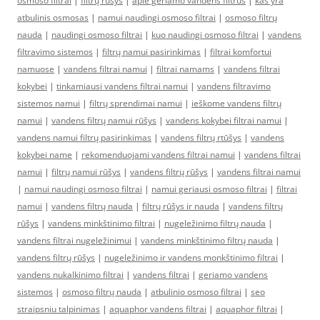
osmoso filtrai
|
filtrų rūšys
|
apie geriamo vandens filtrus
|
kas yra
atbulinis osmosas
|
namui naudingi osmoso filtrai
|
osmoso filtrų
nauda
|
naudingi osmoso filtrai
|
kuo naudingi osmoso filtrai
|
vandens
filtravimo sistemos
|
filtrų namui pasirinkimas
|
filtrai komfortui
namuose
|
vandens filtrai namui
|
filtrai namams
|
vandens filtrai
kokybei
|
tinkamiausi vandens filtrai namui
|
vandens filtravimo
sistemos namui
|
filtrų sprendimai namui
|
ieškome vandens filtrų
namui
|
vandens filtrų namui rūšys
|
vandens kokybei filtrai namui
|
vandens namui filtrų pasirinkimas
|
vandens filtrų rtūšys
|
vandens
kokybei name
|
rekomenduojami vandens filtrai namui
|
vandens filtrai
namui
|
filtrų namui rūšys
|
vandens filtrų rūšys
|
vandens filtrai namui
|
namui naudingi osmoso filtrai
|
namui geriausi osmoso filtrai
|
filtrai
namui
|
vandens filtrų nauda
|
filtrų rūšys ir nauda
|
vandens filtrų
rūšys
|
vandens minkštinimo filtrai
|
nugeležinimo filtrų nauda
|
vandens filtrai nugeležinimui
|
vandens minkštinimo filtrų nauda
|
vandens filtrų rūšys
|
nugeležinimo ir vandens monkštinimo filtrai
|
vandens nukalkinimo filtrai
|
vandens filtrai
|
geriamo vandens
sistemos
|
osmoso filtrų nauda
|
atbulinio osmoso filtrai
|
seo
straipsniu talpinimas
|
aquaphor vandens filtrai
|
aquaphor filtrai
|