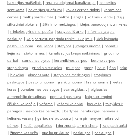
bakterijos maišeliais
|
retai naudojamai kanalizacijai
|
bakterijos
septikams
|
bakterijos priežiūrai
|
kokias cerpes rinktis
|
keramines
cerpes
|
malkų pardavimas
|
malkos
|
anglis
|
ko tikisi klientai
|
dujų
silikatiniai blokeliai
|
šiltinimo medžiagos
|
idėjos panaudojant trinkeles
|
trinkelės grindiniui puošia
|
statybos iš arko
|
informacija apie
paslaugą
|
kaip paruosti pagrinda trinkeliu klojimui
|
kiek kainuoja
pastoliu nuoma
|
naujienos
|
statybos
|
įrangos nuoma
|
pamatu
liejimas
|
stato namus
|
kanalizacijos kvapo naikinimas
|
griovimo
darbai
|
samotines plytos
|
keramikines cerpes
|
betono cerpes
|
stogo danga
|
grindinio trinkeles
|
multipor
|
ytong
|
haus
|
fibo
|
arko
|
blokeliai
|
akmens vata
|
statybines medziagos
|
statybinės
paslaugos
|
pastoliu nuoma
|
įrankių nuoma
|
kranu nuoma
|
kietas
kuras
|
buhalterines paslaugos
|
svarosgidas.lt
|
pigiausias
automobilio draudimas
|
populiari paslauga
|
kaip sutrumpinti
|
iššūkiai kelionėje
|
vežame
|
vežami keleiviai
|
kas veža
|
taisyklės ir
pareigos
|
ieškote kas parvežtų
|
berlynas, hamburgas, hanoveris
|
kelionės vasarą
|
geriau nei autobusu
|
kam pirmenybė
|
atkreipti
dėmesį
|
kodėl populiarios
|
į dortmundą ar mincheną
|
kaip pasiruošti
|
žinome kas veža
|
nuo ko priklauso
|
paslaugos
|
paslaugos
|