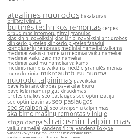
atgalines nuorodos
bakalauras
briketai vilnius
buitinės technikos remontas
cerpes
draudimas internetu
filtrai
granulės
klasikiniai paveikslai
klasikiniai paveikslai ant drobes
klinkerio plyteles
klinkerio plyteles fasadui
kompiuterių remontas
mediniai nameliai vaikams
mediniai vaikiski nameliai
mediniai vaiku nameliai
mediniai vaiku zaidimo nameliai
mediniai zaidimu nameliai vaikams
medinis namelis vaikams
medžio granulės
menas
mikroautobusu nuoma
meno kuriniai
nuorodu talpinimas
paveikslai
paveikslai ant drobes
paveikslai biurui
paveikslai namui
pigus draudimas
profesionalios seo paslaugos
seo optimizacija
seo paslaugos
seo optimizavimas
seo straipsniai
seo straipsniu talpinimas
skalbimo mašinų remontas vilniuje
straipsniu talpinimas
stogo danga
vaiku nameliai
vandens filtrai
vandens kokybe
vandens kokybės tyrimai
vandens minkstinimo filtrai
vandens nugeležinimo filtrai
vandens tyrimas