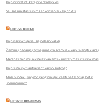
Kaip pripratinti katę prie draskyklės
Sausas maistas šunims ar konservai – ką rinktis
LEKTUVU BILIETAI
Kaip išsirinkti geriausią pelėsio valiklį
Žieminių padangų žymėjimas yra svarbus – kaip išvengti klaidų
Medinės žaidimų aikštelės vaikams – pristatymas ir surinkimas
Kaip sutaupyti aptveriant kaimo sodybą?
Maži nuotekų valymo įrenginiai gali veikti ne tik tyliai, bet ir
„nematomai‘‘?
LIETUVOS DRAUDIMAS