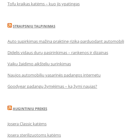
Tofu kraikas katėms – kuo jis ypatingas
STRAIPSNIŲ TALPINIMAS
Auto supirkimas mažina praktinę riziką parduodant automobilį
Didelis vidaus durų pasirinkimas – rankenos ir dizainas
Vaikų žaidimo aikštelių surinkimas
Naujos automobilių vasarinės padangos internetu
Goodyear padangų žymėjimas – ką žymi naujas?
AUGINTINIU PREKES
Josera Classic katėms
Josera sterilizuotoms katėms