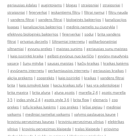
geriausias ėdalas
|
augintojams
|
blogas
|
straipsniai
|
straipsniai
|
straipsniai
|
fejerverkai
|
ieskantiems filtru
|
filtrai namui
|
filtru nauda
|
vandens filtrai
|
vandens filtrai
|
biologinės bakterijos
|
kanalizacijos
kvapas
|
kanalizacijos bakterijos
|
medinis namelis su ciuozykla
|
efektyvio biologinės bakterijos
|
fejerverkai
|
sodui
|
brita vandens
filtrai
|
privatus darzelis
|
šiltnamiai internetu
|
polikarbonatiniai
siltnamiai
|
gyvunu prekes
|
maistas sunims
|
geriausias sunu maistas
|
kaip issirinkti kraika
|
gelbsti gyvūnus nuo karščio
|
gyvūnų maudynės
vasarą
|
šunų mityba
|
sausas maistas
|
kačių kraikas
|
kraikas katėms
|
gyvūnams internetu
|
perkamiausios internetu
|
geriausias kraikas
|
akcija prekems
|
zooprekės
|
kaip issirinkti
|
kraikas
|
vandens filtrai
brita
|
kaip ismokyti kate
|
kaciu kraikas tofu
|
kas yra odontologai
|
brita maxtra
|
brita aluna
|
aluna ąsotis
|
marella 2,4
|
ąsotis marella
3,5
|
indas style 2,4
|
ąsotis style 3,6
|
brita flow
|
elemaris
|
zoo
prekes
|
tofu kraikas katėms
|
zoo prekes
|
lęšiai pigiau
|
mediniai
vaikams
|
mediniai nameliai vaikams
|
valymo paslaugos kaune
|
kroviniu pervezimas kaunas
|
kroviniu pervezimas vilnius
|
elektrikas
vilnius
|
kroviniu pervezimas klaipeda
|
tralas klaipeda
|
griovimo