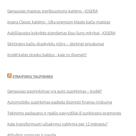
Geriausias maistas sterilizuotoms katėms - JOSERA
Josera Classic katėms - Ulta premium klasės kačių maistas
Aukščiausios kokybės standartas Jūsų šuns mitybai - JOSERA
Skirtingos kačių draskyklių rūšys – skirtingi privalumai
Kodėl katės drasko baldus - kaip to išvengti?
STRAIPSNIU TALPINIMUI
Geriausias pasirinkimas yra auto supirkimas – kodėl?
Automobilių supirkimas padeda išspręsti finansų trūkumą
Tekinimo paslaugos ir realūs pavyzdžiai iš sunkiosios pramonės
Kaip transformuoti užsakymų valdymą per 12 mėnesių?
Atbulinis osmosas ir nauda