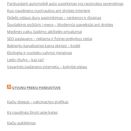
Parduodant automobilį auto supirkimas yra racionalus sprendimas
Kuo naudingos nuotraukos ant drobės interjere
Didelis vidaus durų pasirinkimas – rankenos ir dizainas
Šiuolaikinis požiūris į meną – Modernūs paveikslai ant drobės
Medinės vaikų žaidimo aikštelės privalumai
SEO paslaugos – reklama ir fizinei prekybos vietai
Bakterijų kanalizacijai kaina skiriasi – kodėl
Ekologija ir nuotekų valymo įrenginiai
Ledo ritulys – kas tai?
Vasarinės padangos internetu – kokybė pigiau
GYVUNU PREKIU PARDUOTUVE
Kačių skiepai – vakcinacijos grafikas
Ką naudinga žinoti apie kates
Kačių auklėjimas