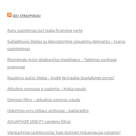
SEO STRAIPSNIAI
Auto supirkimas turi realią finansinę vertę
Sužadėtuvių žiedas su laboratorijoje užaugintu deimantu – tvarus
pasirinkimas
Ekstremalų krūvį atlaikančios medžiagos – Tiekimas sunkiajai
pramonei
Raudono aukso žiedai – kodėl jie traukia šiuolaikines poras?
Atbulinis osmosas ir paskirtis – Kokia nauda
Osmoso filtrų – atbulinio osmoso nauda
Išskirtinio vyrų stiliaus atributas – kaklaraištis
AQUAPHOR S550 P1 vandens filtrai
Vienkartiniai rankšluosčiai: kaip išsirinkti tinkamiausią variantą?