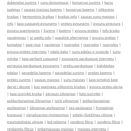
dubeneliai sunims
|
sunu dziovintuvai
|
konservai sunims
|
kaciu
tualetas
|
sausas maistas katems
|
konservai katems
|
silikoninis
kraikas
|
bentonitinis kraikas
|
kraikas tofu
|
sausas sunu maistas
|
info
|
kaip sutaupyti gyvunams
|
prekes gyvunams
|
gyvunu prieziura
|
gyvunu augintojams
|
šunims
|
katėms
|
gyvunu prekes
|
tofu kraiko
naudojimas
|
ar patiks tofu
|
augalinė alternatyva
|
gyvunu prekes
|
kontaktai
|
apie mus
|
naujienos
|
nuorodos
|
nuorodos
|
nuorodos
|
gyvunu prekes internetu
|
edalo itaka
|
sunu edalas ir isvaizda
|
sunu
mityba
|
kaip perkant sutaupyti
|
gyvunams parduotuve internetu
|
geriausia parduotuve gyvunams
|
prekiu parduotuve
|
kokybiskas
edalas
|
pavadeliai katems
|
pavadeliai sunims
|
prekes katems
|
prekes sunims
|
sausas maistas
|
sunu maistas
|
kaip ismokyti kate
daryti i dezute
|
kuo ypatingas silikoninis kraikas
|
gyvunu prekiu akcija
|
kaip issirinkti kraika
|
geriausi siltnamiai
|
kaip issirinkti
|
polikarbonatiniai šiltnamiai
|
tvirti siltnamiai
|
polikarbonatiniai
atsiliepimai
|
šiltnamiai atsiliepimai
|
seo paslaugos
|
frontaliniai
krautuvai
|
signalizacijos montavimas
|
atliekų išvežimas vilniuje
|
traumatologas vilniuje
|
led reklama
|
vandens filtrai
|
vandens filtrai
|
renkamės filtrus
|
tinkamiausias maistas
|
maistas internetu
|