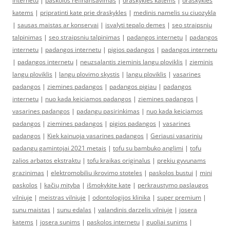
internetu
|
paskolos refinansavimas
|
draskykles katems
|
draskykles
katems
|
pripratinti kate prie draskykles
|
medinis namelis su ciuozykla
|
sausas maistas ar konservai
|
isvalyti tepalo demes
|
seo straipsniu
talpinimas
|
seo straipsniu talpinimas
|
padangos internetu
|
padangos
internetu
|
padangos internetu
|
pigios padangos
|
padangos internetu
|
padangos internetu
|
neuzsalantis zieminis langu ploviklis
|
zieminis
langu ploviklis
|
langu plovimo skystis
|
langu ploviklis
|
vasarines
padangos
|
ziemines padangos
|
padangos pigiau
|
padangos
internetu
|
nuo kada keiciamos padangos
|
ziemines padangos
|
vasarines padangos
|
padangu pasirinkimas
|
nuo kada keiciamos
padangos
|
ziemines padangos
|
pigios padangos
|
vasarines
padangos
|
Kiek kainuoja vasarines padangos
|
Geriausi vasariniu
padangu gamintojai 2021 metais
|
tofu su bambuko anglimi
|
tofu
zalios arbatos ekstraktu
|
tofu kraikas originalus
|
prekiu gyvunams
grazinimas
|
elektromobiliu ikrovimo stoteles
|
paskolos bustui
|
mini
paskolos
|
kačių mityba
|
išmokykite katę
|
perkraustymo paslaugos
vilniuje
|
meistras vilniuje
|
odontologijos klinika
|
super premium
|
sunu maistas
|
sunu edalas
|
valandinis darzelis vilniuje
|
josera
katems
|
josera sunims
|
paskolos internetu
|
guoliai sunims
|