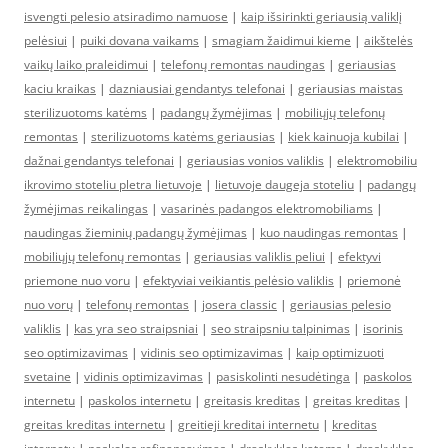
isvengti pelesio atsiradimo namuose
|
kaip išsirinkti geriausią valiklį
pelėsiui
|
puiki dovana vaikams
|
smagiam žaidimui kieme
|
aikštelės
vaikų laiko praleidimui
|
telefonų remontas naudingas
|
geriausias
kaciu kraikas
|
dazniausiai gendantys telefonai
|
geriausias maistas
sterilizuotoms katėms
|
padangų žymėjimas
|
mobiliųjų telefonų
remontas
|
sterilizuotoms katėms geriausias
|
kiek kainuoja kubilai
|
dažnai gendantys telefonai
|
geriausias vonios valiklis
|
elektromobiliu
ikrovimo stoteliu pletra lietuvoje
|
lietuvoje daugeja stoteliu
|
padangų
žymėjimas reikalingas
|
vasarinės padangos elektromobiliams
|
naudingas žieminių padangų žymėjimas
|
kuo naudingas remontas
|
mobiliųjų telefonų remontas
|
geriausias valiklis peliui
|
efektyvi
priemone nuo voru
|
efektyviai veikiantis pelėsio valiklis
|
priemonė
nuo vorų
|
telefonų remontas
|
josera classic
|
geriausias pelesio
valiklis
|
kas yra seo straipsniai
|
seo straipsniu talpinimas
|
isorinis
seo optimizavimas
|
vidinis seo optimizavimas
|
kaip optimizuoti
svetaine
|
vidinis optimizavimas
|
pasiskolinti nesudėtinga
|
paskolos
internetu
|
paskolos internetu
|
greitasis kreditas
|
greitas kreditas
|
greitas kreditas internetu
|
greitieji kreditai internetu
|
kreditas