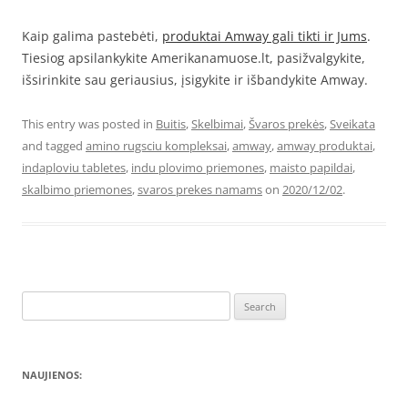
Kaip galima pastebėti,
produktai Amway gali tikti ir Jums
.
Tiesiog apsilankykite Amerikanamuose.lt, pasižvalgykite,
išsirinkite sau geriausius, įsigykite ir išbandykite Amway.
This entry was posted in
Buitis
,
Skelbimai
,
Švaros prekės
,
Sveikata
and tagged
amino rugsciu kompleksai
,
amway
,
amway produktai
,
indaploviu tabletes
,
indu plovimo priemones
,
maisto papildai
,
skalbimo priemones
,
svaros prekes namams
on
2020/12/02
.
Search
for:
NAUJIENOS: