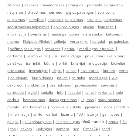
žmonės
|
sąvokos
|
savanoriškas
|
brangios
|
paprasta
|
draudimo
naujienos
|
draudimas internetu
|
pigios padangos
|
straipsnių
talpinimas
|
skrydžiai
|
straipsnių talpinimas
|
straipsnių talpinimas
|
seo straipsniu talpinimas
|
apie paslaugas
|
atvejai
|
kaip rasti
|
informacija
|
šventėms
|
naudinga nuoma
|
nėra sunku
|
kelionės ir
nuoma
|
Klaipėda-Vilnius
|
gelbėja
|
verta rinkti
|
barzdai
|
pc paieškos
|
vežimo paslaugos
|
renkantis
|
geriau
|
medžiagos ir įrankiai
|
darbams
|
liejimo kaina
|
visi
|
nenaudinga
|
privalumai
|
skelbimai
|
paieškos
|
išsirinkti
|
būtina
|
pirkti
|
kriterijai
|
motyvacija
|
blokeliai
|
privalumai
|
investicijos
|
idėjos
|
kainos
|
inventorius
|
kuriant
|
verta
|
naudojami
|
kur pirkimas
|
nauda
|
be tinko
|
medžiagos
|
kuo
dekoruoti
|
problemos
|
pasirinkimas
|
profesionalai
|
savybės
|
parduodu
|
pigiai
|
apdaila
|
info
|
ifasadai
|
kaina
|
reklama
|
apie
darbus
|
betonavimas
|
darbų gerinimas
|
liejimas
|
markiravimas
|
metalo
|
markiravimas
|
popieriaus
|
stiklo
|
pjovimas
|
odos
|
medžio
|
informacija
|
stiklo
|
darbai
|
lazeriu
|
400
|
istorija
|
galimybės
|
gaujos
|
geliu pristatymas
|
seo paslaugos
info@itturas.lt |
zzona
|
5o
|
too
|
ieskom
|
juokingas
|
nomera
|
seo
|
filmas24
|
seed
|