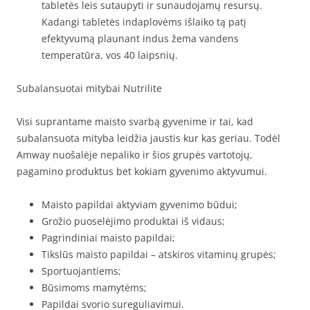
tabletės leis sutaupyti ir sunaudojamų resursų.
Kadangi tabletės indaplovėms išlaiko tą patį
efektyvumą plaunant indus žema vandens
temperatūra, vos 40 laipsnių.
Subalansuotai mitybai Nutrilite
Visi suprantame maisto svarbą gyvenime ir tai, kad
subalansuota mityba leidžia jaustis kur kas geriau. Todėl
Amway nuošalėje nepaliko ir šios grupės vartotojų,
pagamino produktus bet kokiam gyvenimo aktyvumui.
Maisto papildai aktyviam gyvenimo būdui;
Grožio puoselėjimo produktai iš vidaus;
Pagrindiniai maisto papildai;
Tikslūs maisto papildai – atskiros vitaminų grupės;
Sportuojantiems;
Būsimoms mamytėms;
Papildai svorio sureguliavimui.