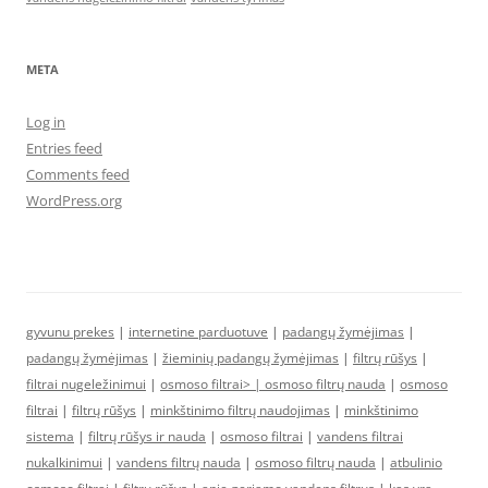
META
Log in
Entries feed
Comments feed
WordPress.org
gyvunu prekes
|
internetine parduotuve
|
padangų žymėjimas
|
padangų žymėjimas
|
žieminių padangų žymėjimas
|
filtrų rūšys
|
filtrai nugeležinimui
|
osmoso filtrai> |
osmoso filtrų nauda
|
osmoso
filtrai
|
filtrų rūšys
|
minkštinimo filtrų naudojimas
|
minkštinimo
sistema
|
filtrų rūšys ir nauda
|
osmoso filtrai
|
vandens filtrai
nukalkinimui
|
vandens filtrų nauda
|
osmoso filtrų nauda
|
atbulinio