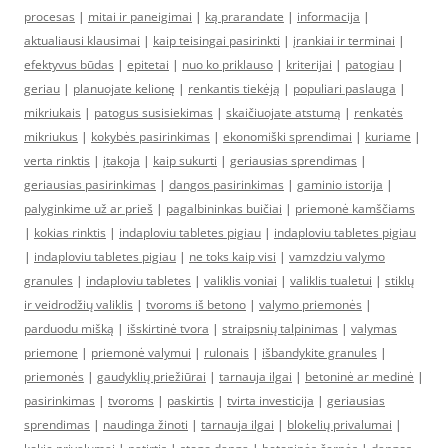
procesas
|
mitai ir paneigimai
|
ką prarandate
|
informacija
|
aktualiausi klausimai
|
kaip teisingai pasirinkti
|
įrankiai ir terminai
|
efektyvus būdas
|
epitetai
|
nuo ko priklauso
|
kriterijai
|
patogiau
|
geriau
|
planuojate kelionę
|
renkantis tiekėją
|
populiari paslauga
|
mikriukais
|
patogus susisiekimas
|
skaičiuojate atstumą
|
renkatės
mikriukus
|
kokybės pasirinkimas
|
ekonomiški sprendimai
|
kuriame
|
verta rinktis
|
įtakoja
|
kaip sukurti
|
geriausias sprendimas
|
geriausias pasirinkimas
|
dangos pasirinkimas
|
gaminio istorija
|
palyginkime už ar prieš
|
pagalbininkas buičiai
|
priemonė kamščiams
|
kokias rinktis
|
indaploviu tabletes pigiau
|
indaploviu tabletes pigiau
|
indaploviu tabletes pigiau
|
ne toks kaip visi
|
vamzdziu valymo
granules
|
indaploviu tabletes
|
valiklis voniai
|
valiklis tualetui
|
stiklų
ir veidrodžių valiklis
|
tvoroms iš betono
|
valymo priemonės
|
parduodu mišką
|
išskirtinė tvora
|
straipsnių talpinimas
|
valymas
priemone
|
priemonė valymui
|
rulonais
|
išbandykite granules
|
priemonės
|
gaudyklių priežiūrai
|
tarnauja ilgai
|
betoninė ar medinė
|
pasirinkimas
|
tvoroms
|
paskirtis
|
tvirta investicija
|
geriausias
sprendimas
|
naudinga žinoti
|
tarnauja ilgai
|
blokelių privalumai
|