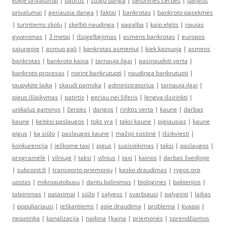
kokie privalumai
|
patirtis
|
stogo danga
|
betoninės čerpės
|
dangos
privalumai
|
geriausia danga
|
faktai
|
bankrotas
|
bankroto pasekmės
|
turintiems skolų
|
skelbti naudinga
|
pagalba
|
kaip elgtis
|
naujas
gyvenimas
|
3 metai
|
išsigelbėjimas
|
asmens bankrotas
|
europos
sąjungoje
|
asmuo gali
|
bankrotas asmeniui
|
kiek kainuoja
|
asmens
bankrotas
|
bankroto kaina
|
tarnauja ilgai
|
pasinaudoti verta
|
bankroto procesas
|
norint bankrutuoti
|
naudinga bankrutuoti
|
taupykite laiką
|
skaudi pamoka
|
administratorius
|
tarnauja ilgai
|
pigus išlaikymas
|
patirtis
|
geriau nei šiferis
|
lengva išsirinkti
|
unikalus gaminys
|
čerpės
|
dangos
|
rinktis verta
|
kaune
|
darbas
kaune
|
keitėsi paslaugos
|
toks yra
|
taksi kaune
|
pigiausias
|
kaune
pigus
|
ką siūlo
|
paslaugos kaune
|
mažoji sostinė
|
išsikviesti
|
konkurencija
|
ieškome taxi
|
pigus
|
susisiekimas
|
taksi
|
paslaugos
|
programėlė
|
vilniuje
|
taksi
|
vilnius
|
taxi
|
kainos
|
darbas švedijoje
|
subconit.lt
|
transporto priemonių
|
kasko draudimas
|
rygos oro
uostas
|
mikroautobusu
|
dantu balinimas
|
biologinės
|
bakterijos
|
talpinimas
|
patarimai
|
siūlo
|
sąlygos
|
svarbiausi
|
palyginti
|
laikas
|
populiariausi
|
ieškantiems
|
apie draudimą
|
problema
|
kvapai
|
nepatinka
|
kanalizacija
|
naikina
|
kaina
|
priemonės
|
sprendžiamos