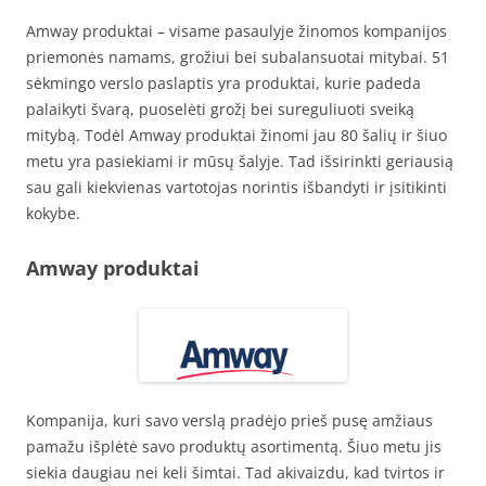
Amway produktai – visame pasaulyje žinomos kompanijos
priemonės namams, grožiui bei subalansuotai mitybai. 51
sėkmingo verslo paslaptis yra produktai, kurie padeda
palaikyti švarą, puoselėti grožį bei sureguliuoti sveiką
mitybą. Todėl Amway produktai žinomi jau 80 šalių ir šiuo
metu yra pasiekiami ir mūsų šalyje. Tad išsirinkti geriausią
sau gali kiekvienas vartotojas norintis išbandyti ir įsitikinti
kokybe.
Amway produktai
Kompanija, kuri savo verslą pradėjo prieš pusę amžiaus
pamažu išplėtė savo produktų asortimentą. Šiuo metu jis
siekia daugiau nei keli šimtai. Tad akivaizdu, kad tvirtos ir