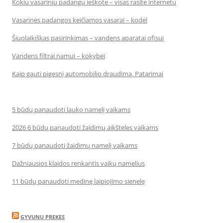
Kokių vasarinių padangų ieškote – visas rasite internetu
Vasarinės padangos keičiamos vasarai – kodėl
Šiuolaikiškas pasirinkimas – vandens aparatai ofisui
Vandens filtrai namui – kokybei
Kaip gauti pigesnį automobilio draudimą. Patarimai
5 būdų panaudoti lauko namelį vaikams
2026 6 būdų panaudoti žaidimų aikšteles vaikams
7 būdų panaudoti žaidimų namelį vaikams
Dažniausios klaidos renkantis vaikų namelius
11 būdų panaudoti medinę laipiojimo sienelę
GYVUNU PREKES