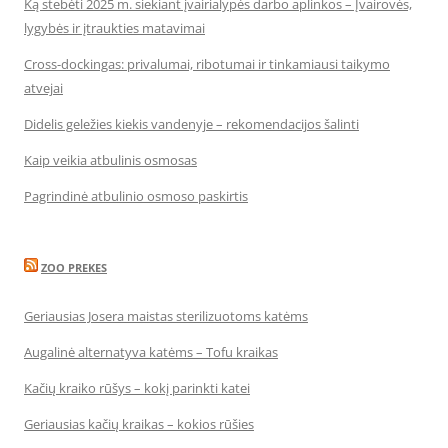
Ką stebėti 2025 m. siekiant įvairialypės darbo aplinkos – Įvairovės,
lygybės ir įtraukties matavimai
Cross-dockingas: privalumai, ribotumai ir tinkamiausi taikymo
atvejai
Didelis geležies kiekis vandenyje – rekomendacijos šalinti
Kaip veikia atbulinis osmosas
Pagrindinė atbulinio osmoso paskirtis
ZOO PREKES
Geriausias Josera maistas sterilizuotoms katėms
Augalinė alternatyva katėms – Tofu kraikas
Kačių kraiko rūšys – kokį parinkti katei
Geriausias kačių kraikas – kokios rūšies