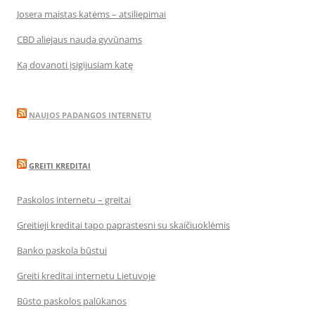
Josera maistas katėms – atsiliepimai
CBD aliejaus nauda gyvūnams
Ką dovanoti įsigijusiam katę
NAUJOS PADANGOS INTERNETU
GREITI KREDITAI
Paskolos internetu – greitai
Greitieji kreditai tapo paprastesni su skaičiuoklėmis
Banko paskola būstui
Greiti kreditai internetu Lietuvoje
Būsto paskolos palūkanos