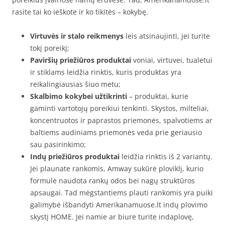
rasite tai ko ieškote ir ko tikitės – kokybę.
Virtuvės ir stalo reikmenys
leis atsinaujinti, jei turite
tokį poreikį;
Paviršių priežiūros produktai
voniai, virtuvei, tualetui
ir stiklams leidžia rinktis, kuris produktas yra
reikalingiausias šiuo metu;
Skalbimo kokybei užtikrinti
– produktai, kurie
gaminti vartotojų poreikiui tenkinti. Skystos, milteliai,
koncentruotos ir paprastos priemonės, spalvotiems ar
baltiems audiniams priemonės veda prie geriausio
sau pasirinkimo;
Indų priežiūros produktai
leidžia rinktis iš 2 variantų.
Jei plaunate rankomis, Amway sukūrė ploviklį, kurio
formulė naudota rankų odos bei nagų struktūros
apsaugai. Tad mėgstantiems plauti rankomis yra puiki
galimybė išbandyti Amerikanamuose.lt indų plovimo
skystį HOME. Jei namie ar biure turite indaplovę,