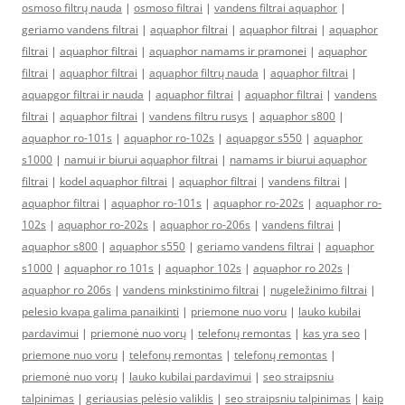
osmoso filtrų nauda
|
osmoso filtrai
|
vandens filtrai aquaphor
|
geriamo vandens filtrai
|
aquaphor filtrai
|
aquaphor filtrai
|
aquaphor
filtrai
|
aquaphor filtrai
|
aquaphor namams ir pramonei
|
aquaphor
filtrai
|
aquaphor filtrai
|
aquaphor filtrų nauda
|
aquaphor filtrai
|
aquapgor filtrai ir nauda
|
aquaphor filtrai
|
aquaphor filtrai
|
vandens
filtrai
|
aquaphor filtrai
|
vandens filtru rusys
|
aquaphor s800
|
aquaphor ro-101s
|
aquaphor ro-102s
|
aquapgor s550
|
aquaphor
s1000
|
namui ir biurui aquaphor filtrai
|
namams ir biurui aquaphor
filtrai
|
kodel aquaphor filtrai
|
aquaphor filtrai
|
vandens filtrai
|
aquaphor filtrai
|
aquaphor ro-101s
|
aquaphor ro-202s
|
aquaphor ro-
102s
|
aquaphor ro-202s
|
aquaphor ro-206s
|
vandens filtrai
|
aquaphor s800
|
aquaphor s550
|
geriamo vandens filtrai
|
aquaphor
s1000
|
aquaphor ro 101s
|
aquaphor 102s
|
aquaphor ro 202s
|
aquaphor ro 206s
|
vandens minkstinimo filtrai
|
nugeležinimo filtrai
|
pelesio kvapa galima panaikinti
|
priemone nuo voru
|
lauko kubilai
pardavimui
|
priemonė nuo vorų
|
telefonų remontas
|
kas yra seo
|
priemone nuo voru
|
telefonų remontas
|
telefonų remontas
|
priemonė nuo vorų
|
lauko kubilai pardavimui
|
seo straipsniu
talpinimas
|
geriausias pelėsio valiklis
|
seo straipsniu talpinimas
|
kaip