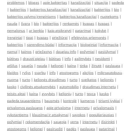
problemos
|
blogas
|
apie bakterijas
|
kanalizacijai
|
situacija
|
padeda
|
bakterijos
|
bakterijos kanalizacijai
|
kanalizacijai
|
bakterijos
|
bio
|
bakterijos valymo įrenginiams
|
bakterijos kanalizacijai
|
nuotekoms
|
nauda
|
švara
|
bio
|
bakterijos
|
renkamės
|
kvapas
|
kvapas
|
nemalonus
|
ar kenkia
|
kaip atsikratyti
|
patarimai
|
kokybė
|
įrenginiai
|
tipai
|
kvapas
|
priežiūrai
|
efektyvios priemonės
|
bakterijos
|
sprendimo būdai
|
informacija
|
biologiniai
|
informacija
|
namui
|
kainos
|
priežastys
|
daugiau info
|
požymiai
|
pasiūlymai
|
būtinas
|
drausti pigiau
|
būtinas
|
info
|
galimybės
|
nesidomi
|
atšilus
|
saugūs
|
nauda
|
kelionei
|
kaina
|
tinka
|
žinutė
|
paslauga
|
klaidos
|
ryšys
|
svarbu
|
info
|
atostogoms
|
akcijos
|
mikroautobusu
nuoma
|
turto
|
kelionės draudimas
|
turto
|
sveikatos
|
kelionės
|
kasko
|
civilinės atsakomybės
|
automobilio
|
draudimas internetu
|
teisės aktai
|
kaina
|
gyvybės
|
kelionių
|
turto
|
tpvca
|
kasko
|
padeda taupantiems
|
bausmės
|
kontrolė
|
kameros
|
tiriami įvykiai
|
privalomos paslaugos
|
apie privalomą
|
internetu
|
privalomasis
|
vykstantiems
|
klausimai ir atsakymai
|
sąvokos
|
populiariausias
|
požymiai
|
rekomendacija
|
saugoja
|
verta
|
internetu
|
išsirinkti
|
atostogoms
|
kelionei
|
pasiruošti
|
padės
|
paslauga
|
patarimai
|