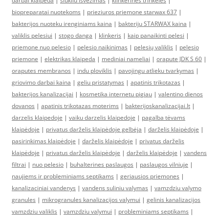
darbai klaipeda
|
siukliu isvezimas
|
klinkerines trinkeles
|
biopreparatai nuotekoms
|
prieziuros priemone starwax 637
|
bakterijos nuoteku irenginiams kaina
|
bakteriju STARWAX kaina
|
valiklis pelesiui
|
stogo danga
|
klinkeris
|
kaip panaikinti pelesi
|
priemone nuo pelesio
|
pelesio naikinimas
|
pelesių valiklis
|
pelesio
priemone
|
elektrikas klaipeda
|
mediniai nameliai
|
orapute JDK S 60
|
oraputes membranos
|
indu ploviklis
|
pavojingu atlieku tvarkymas
|
griovimo darbai kaina
|
geliu pristatymas
|
apatinis trikotazas
|
bakterijos kanalizacijai
|
kosmetika internetu pigiau
|
valentino dienos
dovanos
|
apatinis trikotazas moterims
|
bakterijoskanalizacijai.lt
|
darzelis klaipedoje
|
vaiku darzelis klaipedoje
|
pagalba tėvams
klaipėdoje
|
privatus darželis klaipėdoje gelbėja
|
darželis klaipėdoje
|
pasirinkimas klaipėdoje
|
darželis klaipėdoje
|
privatus darželis
klaipėdoje
|
privatus darželis klaipėdoje
|
darželis klaipėdoje
|
vandens
filtrai
|
nuo pelesio
|
buhalterines paslaugos
|
paslaugos vilniuje
|
naujiems ir probleminiams septikams
|
geriausios priemones
|
kanalizaciniai vandenys
|
vandens suliniu valymas
|
vamzdziu valymo
granules
|
mikrogranules kanalizacijos valymui
|
gelinis kanalizacijos
vamzdziu valiklis
|
vamzdziu valymui
|
probleminiams septikams
|