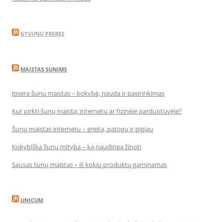
GYVUNU PREKES
MAISTAS SUNIMS
Josera šunų maistas – kokybė, nauda ir pasirinkimas
Kur pirkti šunų maistą: internetu ar fizinėje parduotuvėje?
Šunų maistas internetu – greita, patogu ir pigiau
Kokybiška šunų mityba – ką naudinga žinoti
Sausas šunų maistas – iš kokių produktų gaminamas
UNICUM