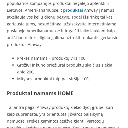
populiarios kompanijos produktai negalėjo aplenkti ir
Lietuvos. Amerikanamuose.lt
produktai
Amway į namus
atkeliauja vos kelių dienų bėgyje. Todėl išsirinkę tai kas
geriausia Jums, nesudėtingai užsisakysite internetiniame
puslapyje Amerikanamuose.lt ir gaišti laiko laukiant kaip
ankščiau neteks. Ilgiau galima užtrukti renkantis geriausius
produktus Amway.
Prekės namams – produktų virš 100;
Grožiui ir kūno priežiūrai produktų skaičius siekia
apie 200;
Mitybos produktai taip pat viršija 100;
Produktai namams HOME
Tai antra pagal Amway produktų kiekio dydį grupė, kuri
kaip suprantate, yra orientuota į švaros palaikymą
namuose. Prekės gamintos atsižvelgiant į vartotojų
poreikius įvairiose namų erdvėse. Tad, Amerikanamuose.lt