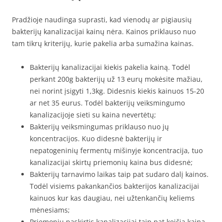
Pradžioje naudinga suprasti, kad vienodų ar pigiausių
bakterijų kanalizacijai kainų nėra. Kainos priklauso nuo
tam tikrų kriterijų, kurie pakelia arba sumažina kainas.
Bakterijų kanalizacijai kiekis pakelia kainą. Todėl
perkant 200g bakterijų už 13 eurų mokėsite mažiau,
nei norint įsigyti 1,3kg. Didesnis kiekis kainuos 15-20
ar net 35 eurus. Todėl bakterijų veiksmingumo
kanalizacijoje sieti su kaina nevertėtų;
Bakterijų veiksmingumas priklauso nuo jų
koncentracijos. Kuo didesnė bakterijų ir
nepatogeninių fermentų mišinyje koncentracija, tuo
kanalizacijai skirtų priemonių kaina bus didesnė;
Bakterijų tarnavimo laikas taip pat sudaro dalį kainos.
Todėl visiems pakankančios bakterijos kanalizacijai
kainuos kur kas daugiau, nei užtenkančių keliems
mėnesiams;
Priemonių paskirtis kanalizacijai taip pat keičia kainą.