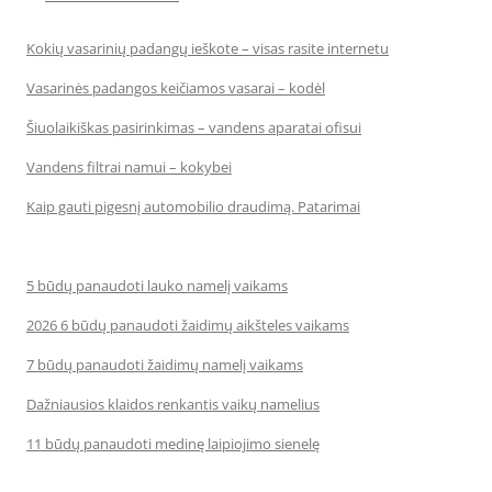
Kokių vasarinių padangų ieškote – visas rasite internetu
Vasarinės padangos keičiamos vasarai – kodėl
Šiuolaikiškas pasirinkimas – vandens aparatai ofisui
Vandens filtrai namui – kokybei
Kaip gauti pigesnį automobilio draudimą. Patarimai
5 būdų panaudoti lauko namelį vaikams
2026 6 būdų panaudoti žaidimų aikšteles vaikams
7 būdų panaudoti žaidimų namelį vaikams
Dažniausios klaidos renkantis vaikų namelius
11 būdų panaudoti medinę laipiojimo sienelę