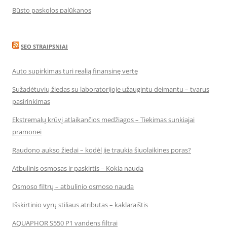
Būsto paskolos palūkanos
SEO STRAIPSNIAI
Auto supirkimas turi realią finansinę vertę
Sužadėtuvių žiedas su laboratorijoje užaugintu deimantu – tvarus
pasirinkimas
Ekstremalų krūvį atlaikančios medžiagos – Tiekimas sunkiajai
pramonei
Raudono aukso žiedai – kodėl jie traukia šiuolaikines poras?
Atbulinis osmosas ir paskirtis – Kokia nauda
Osmoso filtrų – atbulinio osmoso nauda
Išskirtinio vyrų stiliaus atributas – kaklaraištis
AQUAPHOR S550 P1 vandens filtrai