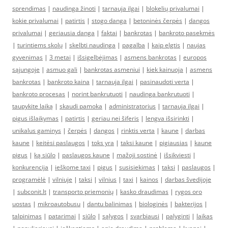
sprendimas
|
naudinga žinoti
|
tarnauja ilgai
|
blokelių privalumai
|
kokie privalumai
|
patirtis
|
stogo danga
|
betoninės čerpės
|
dangos
privalumai
|
geriausia danga
|
faktai
|
bankrotas
|
bankroto pasekmės
|
turintiems skolų
|
skelbti naudinga
|
pagalba
|
kaip elgtis
|
naujas
gyvenimas
|
3 metai
|
išsigelbėjimas
|
asmens bankrotas
|
europos
sąjungoje
|
asmuo gali
|
bankrotas asmeniui
|
kiek kainuoja
|
asmens
bankrotas
|
bankroto kaina
|
tarnauja ilgai
|
pasinaudoti verta
|
bankroto procesas
|
norint bankrutuoti
|
naudinga bankrutuoti
|
taupykite laiką
|
skaudi pamoka
|
administratorius
|
tarnauja ilgai
|
pigus išlaikymas
|
patirtis
|
geriau nei šiferis
|
lengva išsirinkti
|
unikalus gaminys
|
čerpės
|
dangos
|
rinktis verta
|
kaune
|
darbas
kaune
|
keitėsi paslaugos
|
toks yra
|
taksi kaune
|
pigiausias
|
kaune
pigus
|
ką siūlo
|
paslaugos kaune
|
mažoji sostinė
|
išsikviesti
|
konkurencija
|
ieškome taxi
|
pigus
|
susisiekimas
|
taksi
|
paslaugos
|
programėlė
|
vilniuje
|
taksi
|
vilnius
|
taxi
|
kainos
|
darbas švedijoje
|
subconit.lt
|
transporto priemonių
|
kasko draudimas
|
rygos oro
uostas
|
mikroautobusu
|
dantu balinimas
|
biologinės
|
bakterijos
|
talpinimas
|
patarimai
|
siūlo
|
sąlygos
|
svarbiausi
|
palyginti
|
laikas