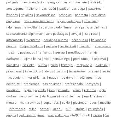
požymiai
|
rekomendacija
|
saugoja
|
verta
|
internetu
|
išsirinkti
|
atostogoms
|
kelionei
|
pasiruošti
|
padės
|
paslauga
|
patarimai
|
žmonės
|
sąvokos
|
savanoriškas
|
brangios
|
paprasta
|
draudimo
naujienos
|
draudimas internetu
|
pigios padangos
|
straipsnių
talpinimas
|
skrydžiai
|
straipsnių talpinimas
|
straipsnių talpinimas
|
seo straipsniu talpinimas
|
apie paslaugas
|
atvejai
|
kaip rasti
|
informacija
|
šventėms
|
naudinga nuoma
|
nėra sunku
|
kelionės ir
nuoma
|
Klaipėda-Vilnius
|
gelbėja
|
verta rinkti
|
barzdai
|
pc paieškos
|
vežimo paslaugos
|
renkantis
|
geriau
|
medžiagos ir įrankiai
|
darbams
|
liejimo kaina
|
visi
|
nenaudinga
|
privalumai
|
skelbimai
|
paieškos
|
išsirinkti
|
būtina
|
pirkti
|
kriterijai
|
motyvacija
|
blokeliai
|
privalumai
|
investicijos
|
idėjos
|
kainos
|
inventorius
|
kuriant
|
verta
|
naudojami
|
kur pirkimas
|
nauda
|
be tinko
|
medžiagos
|
kuo
dekoruoti
|
problemos
|
pasirinkimas
|
profesionalai
|
savybės
|
parduodu
|
pigiai
|
apdaila
|
info
|
ifasadai
|
kaina
|
reklama
|
apie
darbus
|
betonavimas
|
darbų gerinimas
|
liejimas
|
markiravimas
|
metalo
|
markiravimas
|
popieriaus
|
stiklo
|
pjovimas
|
odos
|
medžio
|
informacija
|
stiklo
|
darbai
|
lazeriu
|
400
|
istorija
|
galimybės
|
gaujos
|
geliu pristatymas
|
seo paslaugos
info@itturas.lt |
zzona
|
5o