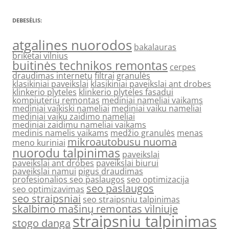
DEBESĖLIS:
atgalines nuorodos
bakalauras
briketai vilnius
buitinės technikos remontas
cerpes
draudimas internetu
filtrai
granulės
klasikiniai paveikslai
klasikiniai paveikslai ant drobes
klinkerio plyteles
klinkerio plyteles fasadui
kompiuterių remontas
mediniai nameliai vaikams
mediniai vaikiski nameliai
mediniai vaiku nameliai
mediniai vaiku zaidimo nameliai
mediniai zaidimu nameliai vaikams
medinis namelis vaikams
medžio granulės
menas
mikroautobusu nuoma
meno kuriniai
nuorodu talpinimas
paveikslai
paveikslai ant drobes
paveikslai biurui
paveikslai namui
pigus draudimas
profesionalios seo paslaugos
seo optimizacija
seo paslaugos
seo optimizavimas
seo straipsniai
seo straipsniu talpinimas
skalbimo mašinų remontas vilniuje
straipsniu talpinimas
stogo danga