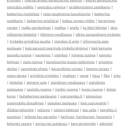
granules
|
mikrogranules kanalizacijos valymui
|
gelinis kanalizacijos
vamzdziu valiklis
|
vamzdziu valymui
|
probleminiams septikams
|
bakterijos maišeliais
|
retai naudojamai kanalizacijai
|
bakterijos
septikams
|
bakterijos priežiūrai
|
kokias cerpes rinktis
|
keramines
cerpes
|
malkų pardavimas
|
malkos
|
anglis
|
ko tikisi klientai
|
dujų
silikatiniai blokeliai
|
šiltinimo medžiagos
|
idėjos panaudojant trinkeles
|
trinkelės grindiniui puošia
|
statybos iš arko
|
informacija apie
paslaugą
|
kaip paruosti pagrinda trinkeliu klojimui
|
kiek kainuoja
pastoliu nuoma
|
naujienos
|
statybos
|
įrangos nuoma
|
pamatu
liejimas
|
stato namus
|
kanalizacijos kvapo naikinimas
|
griovimo
darbai
|
samotines plytos
|
keramikines cerpes
|
betono cerpes
|
stogo danga
|
grindinio trinkeles
|
multipor
|
ytong
|
haus
|
fibo
|
arko
|
blokeliai
|
akmens vata
|
statybines medziagos
|
statybinės
paslaugos
|
pastoliu nuoma
|
įrankių nuoma
|
kranu nuoma
|
kietas
kuras
|
buhalterines paslaugos
|
svarosgidas.lt
|
pigiausias
automobilio draudimas
|
populiari paslauga
|
kaip sutrumpinti
|
iššūkiai kelionėje
|
vežame
|
vežami keleiviai
|
kas veža
|
taisyklės ir
pareigos
|
ieškote kas parvežtų
|
berlynas, hamburgas, hanoveris
|
kelionės vasarą
|
geriau nei autobusu
|
kam pirmenybė
|
atkreipti