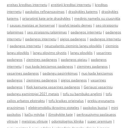
greitas kreditas internetu
|
greitieji kreditai internetu
|
kreditas
internetu
|
paskolos refinansavimas
|
draskykles katems
|
draskykles
katems
|
pripratinti kate prie draskykles
|
medinis namelis su ciuozykla
|
sausas maistas ar konservai
|
isvalyti tepalo demes
|
seo straipsniu
talpinimas
|
seo straipsniu talpinimas
|
padangos internetu
|
padangos
internetu
|
padangos internetu
|
pigios padangos
|
padangos internetu
|
padangos internetu
|
neuzsalantis zieminis langu ploviklis
|
zieminis
langu ploviklis
|
langu plovimo skystis
|
langu ploviklis
|
vasarines
padangos
|
ziemines padangos
|
padangos pigiau
|
padangos
internetu
|
nuo kada keiciamos padangos
|
ziemines padangos
|
vasarines padangos
|
padangu pasirinkimas
|
nuo kada keiciamos
padangos
|
ziemines padangos
|
pigios padangos
|
vasarines
padangos
|
Kiek kainuoja vasarines padangos
|
Geriausi vasariniu
padangu gamintojai 2021 metais
|
tofu su bambuko anglimi
|
tofu
zalios arbatos ekstraktu
|
tofu kraikas originalus
|
prekiu gyvunams
grazinimas
|
elektromobiliu ikrovimo stoteles
|
paskolos bustui
|
mini
paskolos
|
kačių mityba
|
išmokykite katę
|
perkraustymo paslaugos
vilniuje
|
meistras vilniuje
|
odontologijos klinika
|
super premium
|