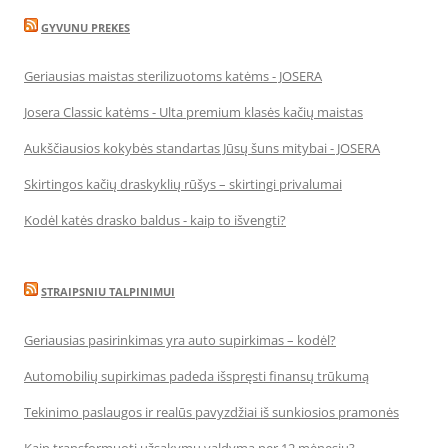
GYVUNU PREKES
Geriausias maistas sterilizuotoms katėms - JOSERA
Josera Classic katėms - Ulta premium klasės kačių maistas
Aukščiausios kokybės standartas Jūsų šuns mitybai - JOSERA
Skirtingos kačių draskyklių rūšys – skirtingi privalumai
Kodėl katės drasko baldus - kaip to išvengti?
STRAIPSNIU TALPINIMUI
Geriausias pasirinkimas yra auto supirkimas – kodėl?
Automobilių supirkimas padeda išspręsti finansų trūkumą
Tekinimo paslaugos ir realūs pavyzdžiai iš sunkiosios pramonės
Kaip transformuoti užsakymų valdymą per 12 mėnesių?