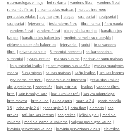
traumatologas vilniuje
|
led reklama
|
vandens filtrai
|
vandens filtrai
|
renkamės filtrus
|
tinkamiausias maistas
|
maistas internetu
|
geriausias ėdalas
|
augintojams
|
blogas
|
straipsniai
|
straipsniai
|
straipsniai
|
fejerverkai
|
ieskantiems filtru
|
filtrai namui
|
filtru nauda
|
vandens filtrai
|
vandens filtrai
|
biologinės bakterijos
|
kanalizacijos
kvapas
|
kanalizacijos bakterijos
|
medinis namelis su ciuozykla
|
efektyvio biologinės bakterijos
|
fejerverkai
|
sodui
|
brita vandens
filtrai
|
privatus darzelis
|
šiltnamiai internetu
|
polikarbonatiniai
siltnamiai
|
gyvunu prekes
|
maistas sunims
|
geriausias sunu maistas
|
kaip issirinkti kraika
|
gelbsti gyvūnus nuo karščio
|
gyvūnų maudynės
vasarą
|
šunų mityba
|
sausas maistas
|
kačių kraikas
|
kraikas katėms
|
gyvūnams internetu
|
perkamiausios internetu
|
geriausias kraikas
|
akcija prekems
|
zooprekės
|
kaip issirinkti
|
kraikas
|
vandens filtrai
brita
|
kaip ismokyti kate
|
kaciu kraikas tofu
|
kas yra odontologai
|
brita maxtra
|
brita aluna
|
aluna ąsotis
|
marella 2,4
|
ąsotis marella
3,5
|
indas style 2,4
|
ąsotis style 3,6
|
brita flow
|
elemaris
|
zoo
prekes
|
tofu kraikas katėms
|
zoo prekes
|
lęšiai pigiau
|
mediniai
vaikams
|
mediniai nameliai vaikams
|
valymo paslaugos kaune
|
kroviniu pervezimas kaunas
|
kroviniu pervezimas vilnius
|
elektrikas