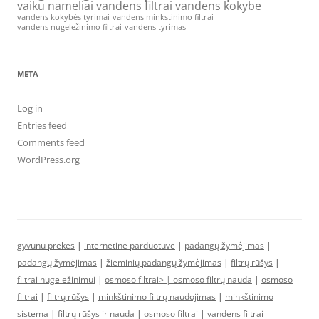
vaiku nameliai
vandens filtrai
vandens kokybe
vandens kokybės tyrimai
vandens minkstinimo filtrai
vandens nugeležinimo filtrai
vandens tyrimas
META
Log in
Entries feed
Comments feed
WordPress.org
gyvunu prekes
|
internetine parduotuve
|
padangų žymėjimas
|
padangų žymėjimas
|
žieminių padangų žymėjimas
|
filtrų rūšys
|
filtrai nugeležinimui
|
osmoso filtrai> |
osmoso filtrų nauda
|
osmoso
filtrai
|
filtrų rūšys
|
minkštinimo filtrų naudojimas
|
minkštinimo
sistema
|
filtrų rūšys ir nauda
|
osmoso filtrai
|
vandens filtrai