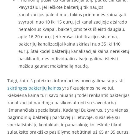
Pavyzdžiui, jei ieškote bakterijų tik naujos
kanalizacijos paleidimui, tokios priemonės kaina gali
svyruoti nuo 10 iki 15 eurų. Jei kanalizacijoje atsirado
nemalonūs kvapai, bakterijoms teks išleisti daugiau,
apie 16-20 eurų. Jei kemšasi infiltracijos sistema,
bakterijų kanalizacijai kaina skiriasi nuo 35 iki 140
eurų. Štai kodėl bakterijų kanalizacijai kaina nereikėtų
pasikliauti, nes individualiu atveju galima išleisti
mažiau gaunat maksimalią naudą.
Taigi, kaip iš pateiktos informacijos buvo galima suprasti
skirtingos bakterijų kainos
yra fiksuojamos ne veltui.
Kiekviena kaina turi savo niuansų todėl renkantis bakterijas
kanalizacijai naudinga pasikonsultuoti su savo darbą
išmanančiais specialistais. Kadangi Buksvarus.lt yra vienas
pagrindinių bakterijų pardavėjų Lietuvoje, susisiekę su
specialistais jų kontaktais ir papasakoję ko ieškote tikrai
sulauksite praktiško pasiūlymo nebūtinai už 65 ar 35 eurus.