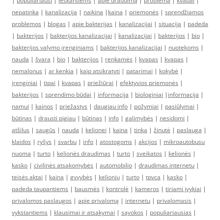
|
populiariausi
|
ieškantiems
|
apie draudimą
|
problema
|
kvapai
|
nepatinka
|
kanalizacija
|
naikina
|
kaina
|
priemonės
|
sprendžiamos
problemos
|
blogas
|
apie bakterijas
|
kanalizacijai
|
situacija
|
padeda
|
bakterijos
|
bakterijos kanalizacijai
|
kanalizacijai
|
bakterijos
|
bio
|
bakterijos valymo įrenginiams
|
bakterijos kanalizacijai
|
nuotekoms
|
nauda
|
švara
|
bio
|
bakterijos
|
renkamės
|
kvapas
|
kvapas
|
nemalonus
|
ar kenkia
|
kaip atsikratyti
|
patarimai
|
kokybė
|
įrenginiai
|
tipai
|
kvapas
|
priežiūrai
|
efektyvios priemonės
|
bakterijos
|
sprendimo būdai
|
informacija
|
biologiniai
|
informacija
|
namui
|
kainos
|
priežastys
|
daugiau info
|
požymiai
|
pasiūlymai
|
būtinas
|
drausti pigiau
|
būtinas
|
info
|
galimybės
|
nesidomi
|
atšilus
|
saugūs
|
nauda
|
kelionei
|
kaina
|
tinka
|
žinutė
|
paslauga
|
klaidos
|
ryšys
|
svarbu
|
info
|
atostogoms
|
akcijos
|
mikroautobusu
nuoma
|
turto
|
kelionės draudimas
|
turto
|
sveikatos
|
kelionės
|
kasko
|
civilinės atsakomybės
|
automobilio
|
draudimas internetu
|
teisės aktai
|
kaina
|
gyvybės
|
kelionių
|
turto
|
tpvca
|
kasko
|
padeda taupantiems
|
bausmės
|
kontrolė
|
kameros
|
tiriami įvykiai
|
privalomos paslaugos
|
apie privalomą
|
internetu
|
privalomasis
|
vykstantiems
|
klausimai ir atsakymai
|
sąvokos
|
populiariausias
|