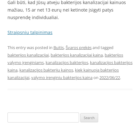
Gali būti, kad Jūsų atveju bakterijos kanalizacijai kainuos
mažiau, 15 ar net 13 eurų nei ketinote įsigyti patys
nusprendę individualiai.
Straipsniu talpinimas
This entry was posted in
Buitis
,
Švaros prekės
and tagged
bakterijos kanalizacijai
,
bakterijos kanalizacijai kaina
,
bakterijos
valymo įrenginiams
,
kanalizacijos bakterijos
,
kanalizacijos bakterijos
kaina
,
kanalizacijos bakteriju kainos
,
kiek kainuoja bakterijos
kanalizacijai
,
valymo irenginiu bakterijos kaina
on
2022/06/22
.
Search
for: