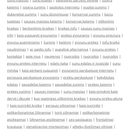
sunu maistas
|
sunu edalas
|
valandinis darzelis vilniuje
|
josera
katems
|
josera sunims
|
paskolos internetu
|
guoliai sunims
|
dubeneliai sunims
|
sunu dziovintuvai
|
konservai sunims
|
kaciu
tualetas
|
sausas maistas katems
|
konservai katems
|
silikoninis
kraikas
|
bentonitinis kraikas
|
kraikas tofu
|
sausas sunu maistas
|
info
|
kaip sutaupyti gyvunams
|
prekes gyvunams
|
gyvunu prieziura
|
gyvunu augintojams
|
šunims
|
katėms
|
gyvunu prekes
|
tofu kraiko
naudojimas
|
ar patiks tofu
|
augalinė alternatyva
|
gyvunu prekes
|
kontaktai
|
apie mus
|
naujienos
|
nuorodos
|
nuorodos
|
nuorodos
|
gyvunu prekes internetu
|
edalo itaka
|
sunu edalas ir isvaizda
|
sunu
mityba
|
kaip perkant sutaupyti
|
gyvunams parduotuve internetu
|
geriausia parduotuve gyvunams
|
prekiu parduotuve
|
kokybiskas
edalas
|
pavadeliai katems
|
pavadeliai sunims
|
prekes katems
|
prekes sunims
|
sausas maistas
|
sunu maistas
|
kaip ismokyti kate
daryti i dezute
|
kuo ypatingas silikoninis kraikas
|
gyvunu prekiu akcija
|
kaip issirinkti kraika
|
geriausi siltnamiai
|
kaip issirinkti
|
polikarbonatiniai šiltnamiai
|
tvirti siltnamiai
|
polikarbonatiniai
atsiliepimai
|
šiltnamiai atsiliepimai
|
seo paslaugos
|
frontaliniai
krautuvai
|
signalizacijos montavimas
|
atliekų išvežimas vilniuje
|