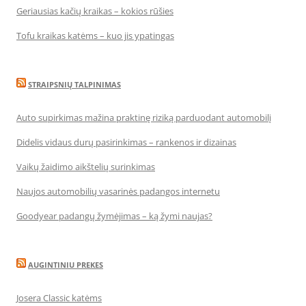
Geriausias kačių kraikas – kokios rūšies
Tofu kraikas katėms – kuo jis ypatingas
STRAIPSNIŲ TALPINIMAS
Auto supirkimas mažina praktinę riziką parduodant automobilį
Didelis vidaus durų pasirinkimas – rankenos ir dizainas
Vaikų žaidimo aikštelių surinkimas
Naujos automobilių vasarinės padangos internetu
Goodyear padangų žymėjimas – ką žymi naujas?
AUGINTINIU PREKES
Josera Classic katėms