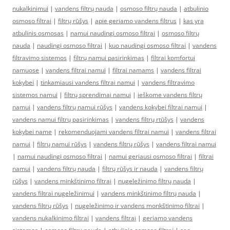
nukalkinimui
|
vandens filtrų nauda
|
osmoso filtrų nauda
|
atbulinio
osmoso filtrai
|
filtrų rūšys
|
apie geriamo vandens filtrus
|
kas yra
atbulinis osmosas
|
namui naudingi osmoso filtrai
|
osmoso filtrų
nauda
|
naudingi osmoso filtrai
|
kuo naudingi osmoso filtrai
|
vandens
filtravimo sistemos
|
filtrų namui pasirinkimas
|
filtrai komfortui
namuose
|
vandens filtrai namui
|
filtrai namams
|
vandens filtrai
kokybei
|
tinkamiausi vandens filtrai namui
|
vandens filtravimo
sistemos namui
|
filtrų sprendimai namui
|
ieškome vandens filtrų
namui
|
vandens filtrų namui rūšys
|
vandens kokybei filtrai namui
|
vandens namui filtrų pasirinkimas
|
vandens filtrų rtūšys
|
vandens
kokybei name
|
rekomenduojami vandens filtrai namui
|
vandens filtrai
namui
|
filtrų namui rūšys
|
vandens filtrų rūšys
|
vandens filtrai namui
|
namui naudingi osmoso filtrai
|
namui geriausi osmoso filtrai
|
filtrai
namui
|
vandens filtrų nauda
|
filtrų rūšys ir nauda
|
vandens filtrų
rūšys
|
vandens minkštinimo filtrai
|
nugeležinimo filtrų nauda
|
vandens filtrai nugeležinimui
|
vandens minkštinimo filtrų nauda
|
vandens filtrų rūšys
|
nugeležinimo ir vandens monkštinimo filtrai
|
vandens nukalkinimo filtrai
|
vandens filtrai
|
geriamo vandens