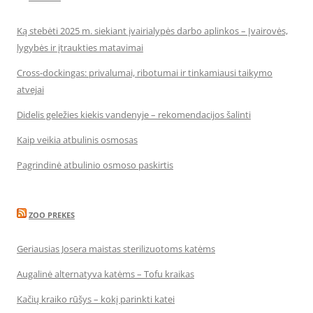
Ką stebėti 2025 m. siekiant įvairialypės darbo aplinkos – Įvairovės,
lygybės ir įtraukties matavimai
Cross-dockingas: privalumai, ribotumai ir tinkamiausi taikymo
atvejai
Didelis geležies kiekis vandenyje – rekomendacijos šalinti
Kaip veikia atbulinis osmosas
Pagrindinė atbulinio osmoso paskirtis
ZOO PREKES
Geriausias Josera maistas sterilizuotoms katėms
Augalinė alternatyva katėms – Tofu kraikas
Kačių kraiko rūšys – kokį parinkti katei