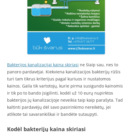
Bakterijos kanalizacijai kaina skiriasi
ne šiaip sau, nes to
panoro pardavėjai. Kiekviena kanalizacijos bakterijų rūšis
turi tam tikrus kriterijus pagal kuriuos ir nustatomos
kainos. Gaila tik vartotojų, kurie pirma susigundo kainomis
ir tik po to bando įsigilinti, kodėl už 10 eurų nupirktos
bakterijos jų kanalizacijoje neveikia taip kaip parašyta. Tad
kaltinti pardavėjų dėl savo pasirinkimo nereikėtų, jei
atlikote tai savarankiškai ir bandėte sutaupyti.
Kodėl bakterijų kaina skiriasi