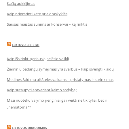
Kačių auklėjimas
Kaip pripratinti katę prie draskyklės
Sausas maistas šunims ar konservai – ką rinktis
LEKTUVU BILIETAI
Kaip išsirinkti geriausią pelėsio valiklį
Žieminių padangų žymėjimas yra svarbus – kaip išvengti klaidų
Medinės žaidimų aikštelės vaikams – pristatymas ir surinkimas
Kaip sutaupyti aptveriant kaimo sodybą?
Maži nuotekų valymo įrenginiai gali veikti ne tik tyliai, bet ir
„nematomai‘‘?
LIETUVOS DRAUDIMAS