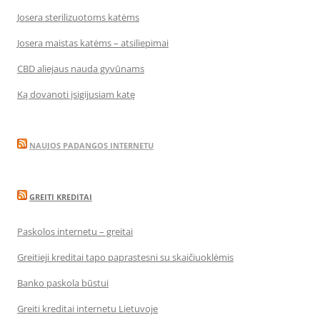
Josera sterilizuotoms katėms
Josera maistas katėms – atsiliepimai
CBD aliejaus nauda gyvūnams
Ką dovanoti įsigijusiam katę
NAUJOS PADANGOS INTERNETU
GREITI KREDITAI
Paskolos internetu – greitai
Greitieji kreditai tapo paprastesni su skaičiuoklėmis
Banko paskola būstui
Greiti kreditai internetu Lietuvoje