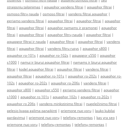
sistemos
|
osmoso filtrų nauda
|
atbulinio osmoso filtrai
|
seo
straipsniu talpinimas
|
aquaphor vandens filtrai
|
aquaphor filtrai
|
osmoso filtrų nauda
|
osmoso filtrai
|
vandens filtrai aquaphor
|
geriamo vandens filtrai
|
aquaphor filtrai
|
aquaphor filtrai
|
aquaphor
filtrai
|
aquaphor filtrai
|
aquaphor namams ir pramonei
|
aquaphor
filtrai
|
aquaphor filtrai
|
aquaphor filtrų nauda
|
aquaphor filtrai
|
aquapgor filtrai ir nauda
|
aquaphor filtrai
|
aquaphor filtrai
|
vandens
filtrai
|
aquaphor filtrai
|
vandens filtru rusys
|
aquaphor s800
|
aquaphor ro-101s
|
aquaphor ro-102s
|
aquapgor s550
|
aquaphor
s1000
|
namui ir biurui aquaphor filtrai
|
namams ir biurui aquaphor
filtrai
|
kodel aquaphor filtrai
|
aquaphor filtrai
|
vandens filtrai
|
aquaphor filtrai
|
aquaphor ro-101s
|
aquaphor ro-202s
|
aquaphor ro-
102s
|
aquaphor ro-202s
|
aquaphor ro-206s
|
vandens filtrai
|
aquaphor s800
|
aquaphor s550
|
geriamo vandens filtrai
|
aquaphor
s1000
|
aquaphor ro 101s
|
aquaphor 102s
|
aquaphor ro 202s
|
aquaphor ro 206s
|
vandens minkstinimo filtrai
|
nugeležinimo filtrai
|
pelesio kvapa galima panaikinti
|
priemone nuo voru
|
lauko kubilai
pardavimui
|
priemonė nuo vorų
|
telefonų remontas
|
kas yra seo
|
priemone nuo voru
|
telefonų remontas
|
telefonų remontas
|