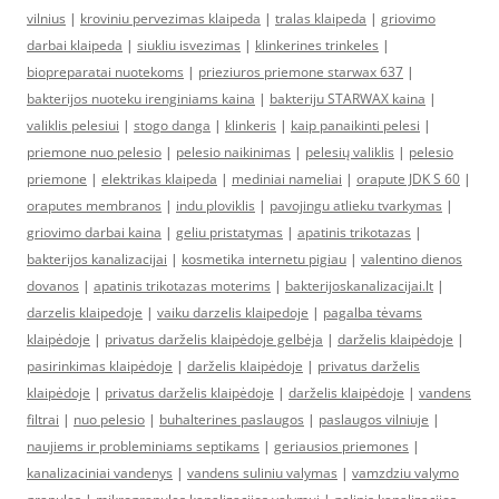
vilnius
|
kroviniu pervezimas klaipeda
|
tralas klaipeda
|
griovimo
darbai klaipeda
|
siukliu isvezimas
|
klinkerines trinkeles
|
biopreparatai nuotekoms
|
prieziuros priemone starwax 637
|
bakterijos nuoteku irenginiams kaina
|
bakteriju STARWAX kaina
|
valiklis pelesiui
|
stogo danga
|
klinkeris
|
kaip panaikinti pelesi
|
priemone nuo pelesio
|
pelesio naikinimas
|
pelesių valiklis
|
pelesio
priemone
|
elektrikas klaipeda
|
mediniai nameliai
|
orapute JDK S 60
|
oraputes membranos
|
indu ploviklis
|
pavojingu atlieku tvarkymas
|
griovimo darbai kaina
|
geliu pristatymas
|
apatinis trikotazas
|
bakterijos kanalizacijai
|
kosmetika internetu pigiau
|
valentino dienos
dovanos
|
apatinis trikotazas moterims
|
bakterijoskanalizacijai.lt
|
darzelis klaipedoje
|
vaiku darzelis klaipedoje
|
pagalba tėvams
klaipėdoje
|
privatus darželis klaipėdoje gelbėja
|
darželis klaipėdoje
|
pasirinkimas klaipėdoje
|
darželis klaipėdoje
|
privatus darželis
klaipėdoje
|
privatus darželis klaipėdoje
|
darželis klaipėdoje
|
vandens
filtrai
|
nuo pelesio
|
buhalterines paslaugos
|
paslaugos vilniuje
|
naujiems ir probleminiams septikams
|
geriausios priemones
|
kanalizaciniai vandenys
|
vandens suliniu valymas
|
vamzdziu valymo