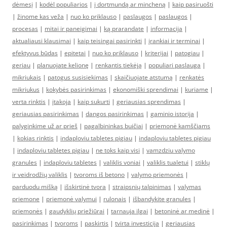
dėmesį
|
kodėl populiarios
|
į dortmundą ar mincheną
|
kaip pasiruošti
|
žinome kas veža
|
nuo ko priklauso
|
paslaugos
|
paslaugos
|
procesas
|
mitai ir paneigimai
|
ką prarandate
|
informacija
|
aktualiausi klausimai
|
kaip teisingai pasirinkti
|
įrankiai ir terminai
|
efektyvus būdas
|
epitetai
|
nuo ko priklauso
|
kriterijai
|
patogiau
|
geriau
|
planuojate kelionę
|
renkantis tiekėją
|
populiari paslauga
|
mikriukais
|
patogus susisiekimas
|
skaičiuojate atstumą
|
renkatės
mikriukus
|
kokybės pasirinkimas
|
ekonomiški sprendimai
|
kuriame
|
verta rinktis
|
įtakoja
|
kaip sukurti
|
geriausias sprendimas
|
geriausias pasirinkimas
|
dangos pasirinkimas
|
gaminio istorija
|
palyginkime už ar prieš
|
pagalbininkas buičiai
|
priemonė kamščiams
|
kokias rinktis
|
indaploviu tabletes pigiau
|
indaploviu tabletes pigiau
|
indaploviu tabletes pigiau
|
ne toks kaip visi
|
vamzdziu valymo
granules
|
indaploviu tabletes
|
valiklis voniai
|
valiklis tualetui
|
stiklų
ir veidrodžių valiklis
|
tvoroms iš betono
|
valymo priemonės
|
parduodu mišką
|
išskirtinė tvora
|
straipsnių talpinimas
|
valymas
priemone
|
priemonė valymui
|
rulonais
|
išbandykite granules
|
priemonės
|
gaudyklių priežiūrai
|
tarnauja ilgai
|
betoninė ar medinė
|
pasirinkimas
|
tvoroms
|
paskirtis
|
tvirta investicija
|
geriausias