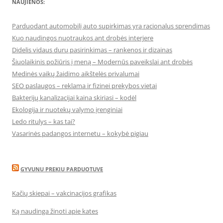
NAUJIENOS:
Parduodant automobilį auto supirkimas yra racionalus sprendimas
Kuo naudingos nuotraukos ant drobės interjere
Didelis vidaus durų pasirinkimas – rankenos ir dizainas
Šiuolaikinis požiūris į meną – Modernūs paveikslai ant drobės
Medinės vaikų žaidimo aikštelės privalumai
SEO paslaugos – reklama ir fizinei prekybos vietai
Bakterijų kanalizacijai kaina skiriasi – kodėl
Ekologija ir nuotekų valymo įrenginiai
Ledo ritulys – kas tai?
Vasarinės padangos internetu – kokybė pigiau
GYVUNU PREKIU PARDUOTUVE
Kačių skiepai – vakcinacijos grafikas
Ką naudinga žinoti apie kates