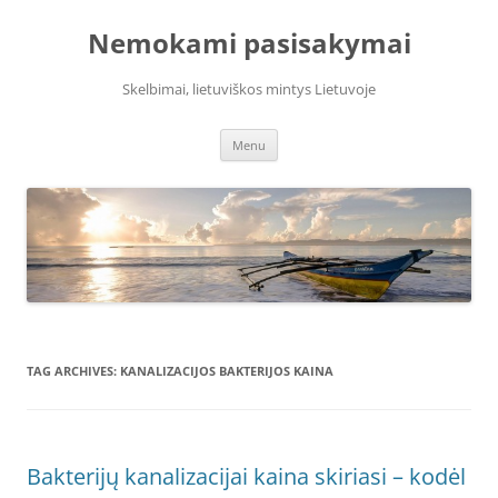
Skip
to
Nemokami pasisakymai
content
Skelbimai, lietuviškos mintys Lietuvoje
Menu
TAG ARCHIVES:
KANALIZACIJOS BAKTERIJOS KAINA
Bakterijų kanalizacijai kaina skiriasi – kodėl