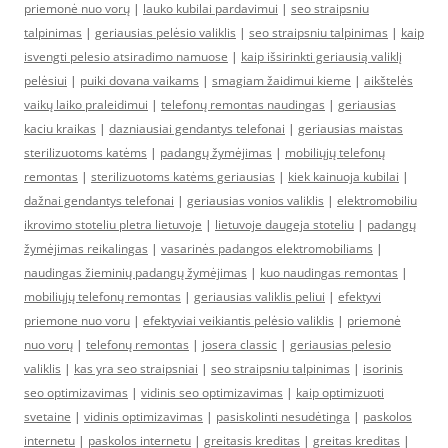
priemonė nuo vorų
|
lauko kubilai pardavimui
|
seo straipsniu
talpinimas
|
geriausias pelėsio valiklis
|
seo straipsniu talpinimas
|
kaip
isvengti pelesio atsiradimo namuose
|
kaip išsirinkti geriausią valiklį
pelėsiui
|
puiki dovana vaikams
|
smagiam žaidimui kieme
|
aikštelės
vaikų laiko praleidimui
|
telefonų remontas naudingas
|
geriausias
kaciu kraikas
|
dazniausiai gendantys telefonai
|
geriausias maistas
sterilizuotoms katėms
|
padangų žymėjimas
|
mobiliųjų telefonų
remontas
|
sterilizuotoms katėms geriausias
|
kiek kainuoja kubilai
|
dažnai gendantys telefonai
|
geriausias vonios valiklis
|
elektromobiliu
ikrovimo stoteliu pletra lietuvoje
|
lietuvoje daugeja stoteliu
|
padangų
žymėjimas reikalingas
|
vasarinės padangos elektromobiliams
|
naudingas žieminių padangų žymėjimas
|
kuo naudingas remontas
|
mobiliųjų telefonų remontas
|
geriausias valiklis peliui
|
efektyvi
priemone nuo voru
|
efektyviai veikiantis pelėsio valiklis
|
priemonė
nuo vorų
|
telefonų remontas
|
josera classic
|
geriausias pelesio
valiklis
|
kas yra seo straipsniai
|
seo straipsniu talpinimas
|
isorinis
seo optimizavimas
|
vidinis seo optimizavimas
|
kaip optimizuoti
svetaine
|
vidinis optimizavimas
|
pasiskolinti nesudėtinga
|
paskolos
internetu
|
paskolos internetu
|
greitasis kreditas
|
greitas kreditas
|