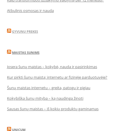
Atbulinis osmosas ir nauda
GYVUNU PREKES
MAISTAS SUNIMS
Josera šunų maistas – kokybė, nauda ir pasirinkimas
Kur pirkti šunų maistą: internetu ar fizinėje parduotuvėje?
Šunų maistas internetu – greita, patogu ir pigiau
Kokybiška šunų mityba – ką naudinga žinoti
Sausas šunų maistas – iš kokių produktų gaminamas
UNICUM