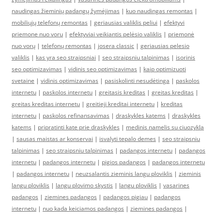
naudingas žieminių padangų žymėjimas
|
kuo naudingas remontas
|
mobiliųjų telefonų remontas
|
geriausias valiklis peliui
|
efektyvi
priemone nuo voru
|
efektyviai veikiantis pelėsio valiklis
|
priemonė
nuo vorų
|
telefonų remontas
|
josera classic
|
geriausias pelesio
valiklis
|
kas yra seo straipsniai
|
seo straipsniu talpinimas
|
isorinis
seo optimizavimas
|
vidinis seo optimizavimas
|
kaip optimizuoti
svetaine
|
vidinis optimizavimas
|
pasiskolinti nesudėtinga
|
paskolos
internetu
|
paskolos internetu
|
greitasis kreditas
|
greitas kreditas
|
greitas kreditas internetu
|
greitieji kreditai internetu
|
kreditas
internetu
|
paskolos refinansavimas
|
draskykles katems
|
draskykles
katems
|
pripratinti kate prie draskykles
|
medinis namelis su ciuozykla
|
sausas maistas ar konservai
|
isvalyti tepalo demes
|
seo straipsniu
talpinimas
|
seo straipsniu talpinimas
|
padangos internetu
|
padangos
internetu
|
padangos internetu
|
pigios padangos
|
padangos internetu
|
padangos internetu
|
neuzsalantis zieminis langu ploviklis
|
zieminis
langu ploviklis
|
langu plovimo skystis
|
langu ploviklis
|
vasarines
padangos
|
ziemines padangos
|
padangos pigiau
|
padangos
internetu
|
nuo kada keiciamos padangos
|
ziemines padangos
|