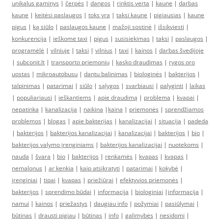
unikalus gaminys
|
čerpės
|
dangos
|
rinktis verta
|
kaune
|
darbas
kaune
|
keitėsi paslaugos
|
toks yra
|
taksi kaune
|
pigiausias
|
kaune
pigus
|
ką siūlo
|
paslaugos kaune
|
mažoji sostinė
|
išsikviesti
|
konkurencija
|
ieškome taxi
|
pigus
|
susisiekimas
|
taksi
|
paslaugos
|
programėlė
|
vilniuje
|
taksi
|
vilnius
|
taxi
|
kainos
|
darbas švedijoje
|
subconit.lt
|
transporto priemonių
|
kasko draudimas
|
rygos oro
uostas
|
mikroautobusu
|
dantu balinimas
|
biologinės
|
bakterijos
|
talpinimas
|
patarimai
|
siūlo
|
sąlygos
|
svarbiausi
|
palyginti
|
laikas
|
populiariausi
|
ieškantiems
|
apie draudimą
|
problema
|
kvapai
|
nepatinka
|
kanalizacija
|
naikina
|
kaina
|
priemonės
|
sprendžiamos
problemos
|
blogas
|
apie bakterijas
|
kanalizacijai
|
situacija
|
padeda
|
bakterijos
|
bakterijos kanalizacijai
|
kanalizacijai
|
bakterijos
|
bio
|
bakterijos valymo įrenginiams
|
bakterijos kanalizacijai
|
nuotekoms
|
nauda
|
švara
|
bio
|
bakterijos
|
renkamės
|
kvapas
|
kvapas
|
nemalonus
|
ar kenkia
|
kaip atsikratyti
|
patarimai
|
kokybė
|
įrenginiai
|
tipai
|
kvapas
|
priežiūrai
|
efektyvios priemonės
|
bakterijos
|
sprendimo būdai
|
informacija
|
biologiniai
|
informacija
|
namui
|
kainos
|
priežastys
|
daugiau info
|
požymiai
|
pasiūlymai
|
būtinas
|
drausti pigiau
|
būtinas
|
info
|
galimybės
|
nesidomi
|