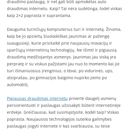
draudimo paslaugą, ir net gali būti apmokėtas auto
draudimas internetu. Kaip? Tai nėra sudėtinga, todėl viskas
kaip 2×2 paprasta ir suprantama.
Dauguma turinčiųjų kompiuterius turi ir internetą. Žinoma,
kaip be jo apsieitų šiuolaikiškas jaunimas ar pažengę
suaugusieji, kurie prisitaikė prie naujausių inovacijų ir
sparčiųjų internetinių technologijų. Ne išimti ir pigiausią
draudimą medžiojantys asmenys. Jaunimas jau viską yra
perpratę ir su viskuo pažįstami jau nuo to momento kai jie
turi išmaniuosius įrenginius, o tėvai, po vidurinės, ups,
atsiprašau, po gimnazijos baigimo nupirko jiems po
automobilį.
Pigiausias draudimas internetu
privertė daugelį asmenų
persiorientuoti ir paslaugas užsisakyti būtent internetinėje
erdvėje. Greičiausiai, kad susimąstysite, kodėl taip? Viskas
paprasta. Naujausios technologijos suteikia galimybes
paslaugas įsigyti internete ir kas svarbiausia, su teise