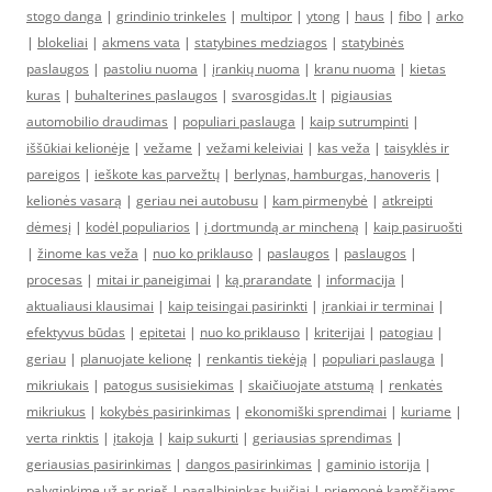
stogo danga
|
grindinio trinkeles
|
multipor
|
ytong
|
haus
|
fibo
|
arko
|
blokeliai
|
akmens vata
|
statybines medziagos
|
statybinės
paslaugos
|
pastoliu nuoma
|
įrankių nuoma
|
kranu nuoma
|
kietas
kuras
|
buhalterines paslaugos
|
svarosgidas.lt
|
pigiausias
automobilio draudimas
|
populiari paslauga
|
kaip sutrumpinti
|
iššūkiai kelionėje
|
vežame
|
vežami keleiviai
|
kas veža
|
taisyklės ir
pareigos
|
ieškote kas parvežtų
|
berlynas, hamburgas, hanoveris
|
kelionės vasarą
|
geriau nei autobusu
|
kam pirmenybė
|
atkreipti
dėmesį
|
kodėl populiarios
|
į dortmundą ar mincheną
|
kaip pasiruošti
|
žinome kas veža
|
nuo ko priklauso
|
paslaugos
|
paslaugos
|
procesas
|
mitai ir paneigimai
|
ką prarandate
|
informacija
|
aktualiausi klausimai
|
kaip teisingai pasirinkti
|
įrankiai ir terminai
|
efektyvus būdas
|
epitetai
|
nuo ko priklauso
|
kriterijai
|
patogiau
|
geriau
|
planuojate kelionę
|
renkantis tiekėją
|
populiari paslauga
|
mikriukais
|
patogus susisiekimas
|
skaičiuojate atstumą
|
renkatės
mikriukus
|
kokybės pasirinkimas
|
ekonomiški sprendimai
|
kuriame
|
verta rinktis
|
įtakoja
|
kaip sukurti
|
geriausias sprendimas
|
geriausias pasirinkimas
|
dangos pasirinkimas
|
gaminio istorija
|
palyginkime už ar prieš
|
pagalbininkas buičiai
|
priemonė kamščiams