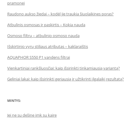
pramonei
Raudono aukso žiedai – kodėl jie traukia šiuolaikines poras?
Atbulinis osmosas ir paskirtis – Kokia nauda
Osmoso filtrų – atbulinio osmoso nauda
Išskirtinio vyrų stiliaus atributas – kaklaraištis
AQUAPHOR S550 P1 vandens filtrai
Vienkartiniai rankšluosčiai: kaip išsirinkti tinkamiausią variantą?
Geliniai lakai: kaip išsirinkti geriausią ir užtikrinti ilgalaikį rezultatą?
MINTYS:
Jei ne su dešine imk su kaire