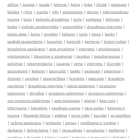
atšilus
|
saugūs
|
nauda
|
kelionei
|
kaina
|
tinka
|
žinutė
|
paslauga
|
klaidos
|
ryšys
|
svarbu
|
info
|
atostogoms
|
akcijos
|
mikroautobusu
nuoma
|
turto
|
kelionės draudimas
|
turto
|
sveikatos
|
kelionės
|
kasko
|
civilinės atsakomybės
|
automobilio
|
draudimas internetu
|
teisės aktai
|
kaina
|
gyvybės
|
kelionių
|
turto
|
tpvca
|
kasko
|
padeda taupantiems
|
bausmės
|
kontrolė
|
kameros
|
tiriami įvykiai
|
privalomos paslaugos
|
apie privalomą
|
internetu
|
privalomasis
|
vykstantiems
|
klausimai ir atsakymai
|
sąvokos
|
populiariausias
|
požymiai
|
rekomendacija
|
saugoja
|
verta
|
internetu
|
išsirinkti
|
atostogoms
|
kelionei
|
pasiruošti
|
padės
|
paslauga
|
patarimai
|
žmonės
|
sąvokos
|
savanoriškas
|
brangios
|
paprasta
|
draudimo
naujienos
|
draudimas internetu
|
pigios padangos
|
straipsnių
talpinimas
|
skrydžiai
|
straipsnių talpinimas
|
straipsnių talpinimas
|
seo straipsniu talpinimas
|
apie paslaugas
|
atvejai
|
kaip rasti
|
informacija
|
šventėms
|
naudinga nuoma
|
nėra sunku
|
kelionės ir
nuoma
|
Klaipėda-Vilnius
|
gelbėja
|
verta rinkti
|
barzdai
|
pc paieškos
|
vežimo paslaugos
|
renkantis
|
geriau
|
medžiagos ir įrankiai
|
darbams
|
liejimo kaina
|
visi
|
nenaudinga
|
privalumai
|
skelbimai
|
paieškos
|
išsirinkti
|
būtina
|
pirkti
|
kriterijai
|
motyvacija
|
blokeliai
|