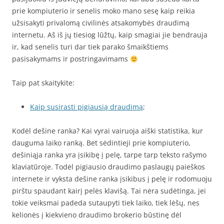
prie kompiuterio ir senelis moko mano sesę kaip reikia
užsisakyti privalomą civilinės atsakomybės draudimą
internetu. Aš iš jų tiesiog lūžtų, kaip smagiai jie bendrauja
ir, kad senelis turi dar tiek parako šmaikštiems
pasisakymams ir postringavimams
Taip pat skaitykite:
Kaip susirasti pigiausią draudimą
;
Kodėl dešine ranka? Kai vyrai vairuoja aiški statistika, kur
dauguma laiko ranką. Bet sėdintieji prie kompiuterio,
dešiniąja ranka yra įsikibę į pelę, tarpe tarp teksto rašymo
klaviatūroje. Todėl pigiausio draudimo paslaugų paieškos
internete ir vyksta dešine ranka įsikibus į pelę ir rodomuoju
pirštu spaudant kairį pelės klavišą. Tai nėra sudėtinga, jei
tokie veiksmai padeda sutaupyti tiek laiko, tiek lėšų, nes
kelionės į kiekvieno draudimo brokerio būstinę dėl