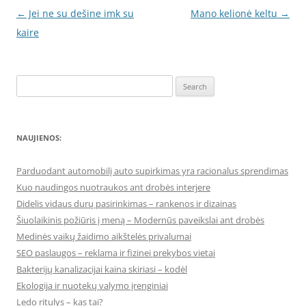
Post
←
Jei ne su dešine imk su
Mano kelionė keltu
→
navigation
kaire
Search
for:
NAUJIENOS:
Parduodant automobilį auto supirkimas yra racionalus sprendimas
Kuo naudingos nuotraukos ant drobės interjere
Didelis vidaus durų pasirinkimas – rankenos ir dizainas
Šiuolaikinis požiūris į meną – Modernūs paveikslai ant drobės
Medinės vaikų žaidimo aikštelės privalumai
SEO paslaugos – reklama ir fizinei prekybos vietai
Bakterijų kanalizacijai kaina skiriasi – kodėl
Ekologija ir nuotekų valymo įrenginiai
Ledo ritulys – kas tai?