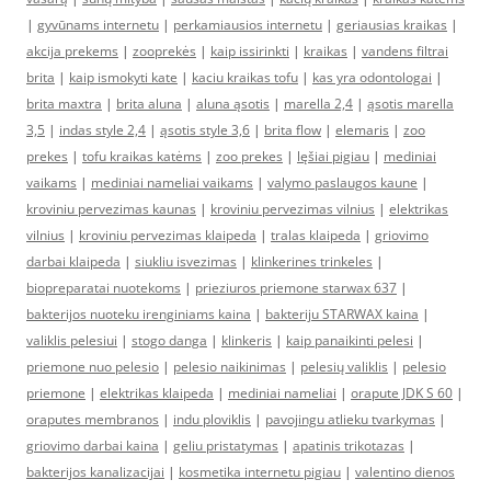
|
gyvūnams internetu
|
perkamiausios internetu
|
geriausias kraikas
|
akcija prekems
|
zooprekės
|
kaip issirinkti
|
kraikas
|
vandens filtrai
brita
|
kaip ismokyti kate
|
kaciu kraikas tofu
|
kas yra odontologai
|
brita maxtra
|
brita aluna
|
aluna ąsotis
|
marella 2,4
|
ąsotis marella
3,5
|
indas style 2,4
|
ąsotis style 3,6
|
brita flow
|
elemaris
|
zoo
prekes
|
tofu kraikas katėms
|
zoo prekes
|
lęšiai pigiau
|
mediniai
vaikams
|
mediniai nameliai vaikams
|
valymo paslaugos kaune
|
kroviniu pervezimas kaunas
|
kroviniu pervezimas vilnius
|
elektrikas
vilnius
|
kroviniu pervezimas klaipeda
|
tralas klaipeda
|
griovimo
darbai klaipeda
|
siukliu isvezimas
|
klinkerines trinkeles
|
biopreparatai nuotekoms
|
prieziuros priemone starwax 637
|
bakterijos nuoteku irenginiams kaina
|
bakteriju STARWAX kaina
|
valiklis pelesiui
|
stogo danga
|
klinkeris
|
kaip panaikinti pelesi
|
priemone nuo pelesio
|
pelesio naikinimas
|
pelesių valiklis
|
pelesio
priemone
|
elektrikas klaipeda
|
mediniai nameliai
|
orapute JDK S 60
|
oraputes membranos
|
indu ploviklis
|
pavojingu atlieku tvarkymas
|
griovimo darbai kaina
|
geliu pristatymas
|
apatinis trikotazas
|
bakterijos kanalizacijai
|
kosmetika internetu pigiau
|
valentino dienos