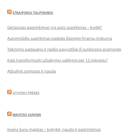
STRAIPSNIU TALPINIMUI
Geriausias pasirinkimas yra auto supirkimas – kodėl?
Automobilių supirkimas padeda išspręsti finansų trūkumą
Tekinimo paslaugos ir realūs pavyzdžiai iš sunkiosios pramonės
Kaip transformuoti užsakymų valdymą per 12 mėnesių?
Atbulinis osmosas ir nauda
GYVUNU PREKES
MAISTAS SUNIMS
Josera šunų maistas – kokybė, nauda ir pasirinkimas