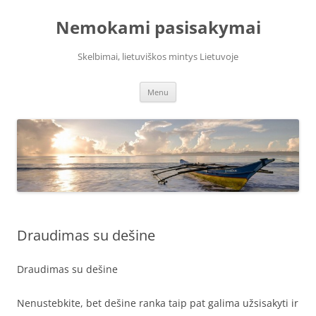
Skip
to
Nemokami pasisakymai
content
Skelbimai, lietuviškos mintys Lietuvoje
Menu
Draudimas su dešine
Draudimas su dešine
Nenustebkite, bet dešine ranka taip pat galima užsisakyti ir