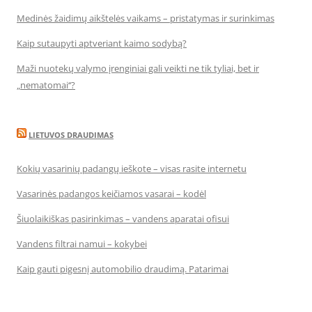
Medinės žaidimų aikštelės vaikams – pristatymas ir surinkimas
Kaip sutaupyti aptveriant kaimo sodybą?
Maži nuotekų valymo įrenginiai gali veikti ne tik tyliai, bet ir
„nematomai‘‘?
LIETUVOS DRAUDIMAS
Kokių vasarinių padangų ieškote – visas rasite internetu
Vasarinės padangos keičiamos vasarai – kodėl
Šiuolaikiškas pasirinkimas – vandens aparatai ofisui
Vandens filtrai namui – kokybei
Kaip gauti pigesnį automobilio draudimą. Patarimai