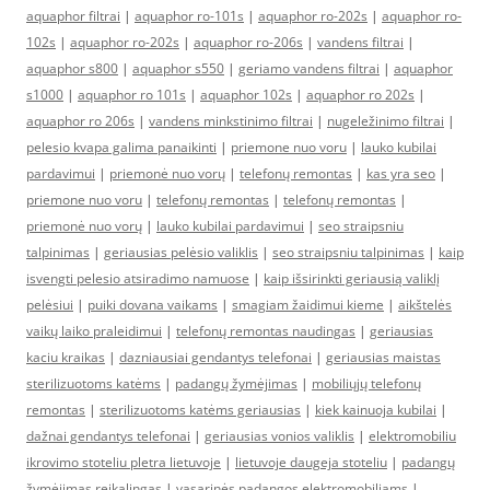
aquaphor filtrai
|
aquaphor ro-101s
|
aquaphor ro-202s
|
aquaphor ro-
102s
|
aquaphor ro-202s
|
aquaphor ro-206s
|
vandens filtrai
|
aquaphor s800
|
aquaphor s550
|
geriamo vandens filtrai
|
aquaphor
s1000
|
aquaphor ro 101s
|
aquaphor 102s
|
aquaphor ro 202s
|
aquaphor ro 206s
|
vandens minkstinimo filtrai
|
nugeležinimo filtrai
|
pelesio kvapa galima panaikinti
|
priemone nuo voru
|
lauko kubilai
pardavimui
|
priemonė nuo vorų
|
telefonų remontas
|
kas yra seo
|
priemone nuo voru
|
telefonų remontas
|
telefonų remontas
|
priemonė nuo vorų
|
lauko kubilai pardavimui
|
seo straipsniu
talpinimas
|
geriausias pelėsio valiklis
|
seo straipsniu talpinimas
|
kaip
isvengti pelesio atsiradimo namuose
|
kaip išsirinkti geriausią valiklį
pelėsiui
|
puiki dovana vaikams
|
smagiam žaidimui kieme
|
aikštelės
vaikų laiko praleidimui
|
telefonų remontas naudingas
|
geriausias
kaciu kraikas
|
dazniausiai gendantys telefonai
|
geriausias maistas
sterilizuotoms katėms
|
padangų žymėjimas
|
mobiliųjų telefonų
remontas
|
sterilizuotoms katėms geriausias
|
kiek kainuoja kubilai
|
dažnai gendantys telefonai
|
geriausias vonios valiklis
|
elektromobiliu
ikrovimo stoteliu pletra lietuvoje
|
lietuvoje daugeja stoteliu
|
padangų
žymėjimas reikalingas
|
vasarinės padangos elektromobiliams
|