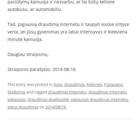
pasiūlymų kainuoja ir nesvarbu, ar tai būtų kelionė
autobusu, ar automobiliu.
Tad, pigiausią draudimą internetu ir taupyti visose srityse
verta, jei Jūsų gyvenimas yra labai intensyvus ir kiekviena
minutė kainuoja.
Daugiau straipsnių.
Straipsnis parašytas: 2014-08-16
This entry was posted in
Auto
,
Draudimas
,
Kelionės
,
Paslaugos
,
Skelbimai
and tagged
draudimas internetu
,
draudimas internetu
pigiausias
,
draudimas skaičiuoklė
,
pigiausias draudimas internetu
,
pigus draudimas
on
2014/08/16
.