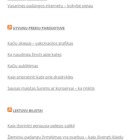
Vasarinės padangos internetu – kokybė pigiau
GYVUNU PREKIU PARDUOTUVE
Kačių skiepai – vakcinacijos grafikas
Ką naudinga žinoti apie kates
Kačių auklėjimas
Kaip pripratinti katę prie draskyklės
Sausas maistas šunims ar konservai – ką rinktis
LEKTUVU BILIETAI
Kaip išsirinkti geriausią pelėsio valiklį
Žieminių padangų žymėjimas yra svarbus – kaip išvengti klaidų