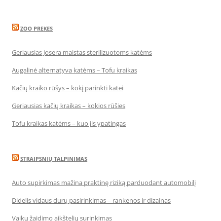
ZOO PREKES
Geriausias Josera maistas sterilizuotoms katėms
Augalinė alternatyva katėms – Tofu kraikas
Kačių kraiko rūšys – kokį parinkti katei
Geriausias kačių kraikas – kokios rūšies
Tofu kraikas katėms – kuo jis ypatingas
STRAIPSNIŲ TALPINIMAS
Auto supirkimas mažina praktinę riziką parduodant automobilį
Didelis vidaus durų pasirinkimas – rankenos ir dizainas
Vaikų žaidimo aikštelių surinkimas