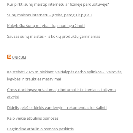
Kur pirkti šunų maistą: internetu ar fizinėje parduotuvėje?
Šunų maistas internetu – greita, patogu ir pigiau
Kokybiška šunų mityba – ką naudinga žinoti
Sausas šunų maistas – iš kokių produktų gaminamas
UNICUM
Ką stebėti 2025 m. siekiant įvairialypės darbo aplinkos – Įvairovės,
lygybės ir įtraukties matavimai
Cross-dockingas: privalumai, ribotumai ir tinkamiausi taikymo
atvejai
Didelis geležies kiekis vandenyje – rekomendacijos šalinti
Kaip veikia atbulinis osmosas
Pagrindinė atbulinio osmoso paskirtis