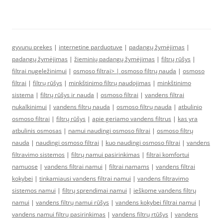
gyvunu prekes
|
internetine parduotuve
|
padangų žymėjimas
|
padangų žymėjimas
|
žieminių padangų žymėjimas
|
filtrų rūšys
|
filtrai nugeležinimui
|
osmoso filtrai> |
osmoso filtrų nauda
|
osmoso
filtrai
|
filtrų rūšys
|
minkštinimo filtrų naudojimas
|
minkštinimo
sistema
|
filtrų rūšys ir nauda
|
osmoso filtrai
|
vandens filtrai
nukalkinimui
|
vandens filtrų nauda
|
osmoso filtrų nauda
|
atbulinio
osmoso filtrai
|
filtrų rūšys
|
apie geriamo vandens filtrus
|
kas yra
atbulinis osmosas
|
namui naudingi osmoso filtrai
|
osmoso filtrų
nauda
|
naudingi osmoso filtrai
|
kuo naudingi osmoso filtrai
|
vandens
filtravimo sistemos
|
filtrų namui pasirinkimas
|
filtrai komfortui
namuose
|
vandens filtrai namui
|
filtrai namams
|
vandens filtrai
kokybei
|
tinkamiausi vandens filtrai namui
|
vandens filtravimo
sistemos namui
|
filtrų sprendimai namui
|
ieškome vandens filtrų
namui
|
vandens filtrų namui rūšys
|
vandens kokybei filtrai namui
|
vandens namui filtrų pasirinkimas
|
vandens filtrų rtūšys
|
vandens