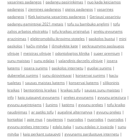
vasarines padangos
|
padangu pasirinkimas
|
nuo kada keiciamos
padangos
|
ziemines padangos
|
pigios padangos
|
vasarines
padangos
|
Kiek kainuoja vasarines padangos
|
Geriausi vasariniu
padangu gamintojai 2021 metais
|
tofu su bambuko anglimi
|
tofu
zalios arbatos ekstraktu
|
tofu kraikas originalus
|
prekiu gyvunams
grazinimas
|
elektromobiliu ikrovimo stoteles
|
paskolos bustui
|
mini
paskolos
|
kačių mityba
|
išmokykite katę
|
perkraustymo paslaugos
vilniuje
|
meistras vilniuje
|
odontologijos klinika
|
super premium
|
sunu maistas
|
sunu edalas
|
valandinis darzelis vilniuje
|
josera
katems
|
josera sunims
|
paskolos internetu
|
guoliai sunims
|
dubeneliai sunims
|
sunu dziovintuvai
|
konservai sunims
|
kaciu
tualetas
|
sausas maistas katems
|
konservai katems
|
silikoninis
kraikas
|
bentonitinis kraikas
|
kraikas tofu
|
sausas sunu maistas
|
info
|
kaip sutaupyti gyvunams
|
prekes gyvunams
|
gyvunu prieziura
|
gyvunu augintojams
|
šunims
|
katėms
|
gyvunu prekes
|
tofu kraiko
naudojimas
|
ar patiks tofu
|
augalinė alternatyva
|
gyvunu prekes
|
kontaktai
|
apie mus
|
naujienos
|
nuorodos
|
nuorodos
|
nuorodos
|
gyvunu prekes internetu
|
edalo itaka
|
sunu edalas ir isvaizda
|
sunu
mityba
|
kaip perkant sutaupyti
|
gyvunams parduotuve internetu
|