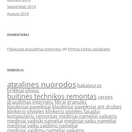
September 2014
August 2014
KOMENTARAI
Pigiausias draudimas internetu
on
Pirmas kartas nesiskaito
DEBESĖLIS:
atgalines nuorodos
bakalauras
briketai vilnius
buitinės technikos remontas
cerpes
draudimas internetu
filtrai
granulės
klasikiniai paveikslai
klasikiniai paveikslai ant drobes
klinkerio plyteles
klinkerio plyteles fasadui
kompiuterių remontas
mediniai nameliai vaikams
mediniai vaikiski nameliai
mediniai vaiku nameliai
mediniai vaiku zaidimo nameliai
mediniai zaidimu nameliai vaikams