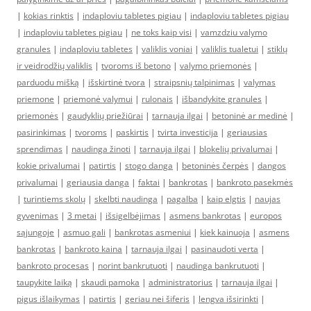
|
kokias rinktis
|
indaploviu tabletes pigiau
|
indaploviu tabletes pigiau
|
indaploviu tabletes pigiau
|
ne toks kaip visi
|
vamzdziu valymo
granules
|
indaploviu tabletes
|
valiklis voniai
|
valiklis tualetui
|
stiklų
ir veidrodžių valiklis
|
tvoroms iš betono
|
valymo priemonės
|
parduodu mišką
|
išskirtinė tvora
|
straipsnių talpinimas
|
valymas
priemone
|
priemonė valymui
|
rulonais
|
išbandykite granules
|
priemonės
|
gaudyklių priežiūrai
|
tarnauja ilgai
|
betoninė ar medinė
|
pasirinkimas
|
tvoroms
|
paskirtis
|
tvirta investicija
|
geriausias
sprendimas
|
naudinga žinoti
|
tarnauja ilgai
|
blokelių privalumai
|
kokie privalumai
|
patirtis
|
stogo danga
|
betoninės čerpės
|
dangos
privalumai
|
geriausia danga
|
faktai
|
bankrotas
|
bankroto pasekmės
|
turintiems skolų
|
skelbti naudinga
|
pagalba
|
kaip elgtis
|
naujas
gyvenimas
|
3 metai
|
išsigelbėjimas
|
asmens bankrotas
|
europos
sąjungoje
|
asmuo gali
|
bankrotas asmeniui
|
kiek kainuoja
|
asmens
bankrotas
|
bankroto kaina
|
tarnauja ilgai
|
pasinaudoti verta
|
bankroto procesas
|
norint bankrutuoti
|
naudinga bankrutuoti
|
taupykite laiką
|
skaudi pamoka
|
administratorius
|
tarnauja ilgai
|
pigus išlaikymas
|
patirtis
|
geriau nei šiferis
|
lengva išsirinkti
|