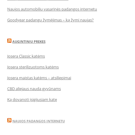
Naujos automobilių vasarinės padangos internetu
Goodyear padangų žymėjimas – ką žymi naujas?
AUGINTINIU PREKES
Josera Classic katėms
Josera sterilizuotoms katėms
Josera maistas katėms – atsiliepimai
CBD aliejaus nauda gyvūnams
Ką dovanoti įsigijusiam katę
NAUJOS PADANGOS INTERNETU