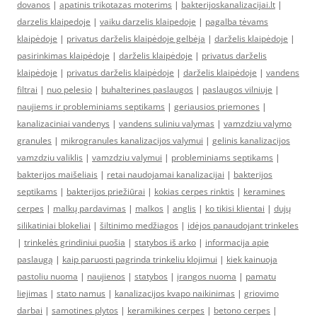
dovanos
|
apatinis trikotazas moterims
|
bakterijoskanalizacijai.lt
|
darzelis klaipedoje
|
vaiku darzelis klaipedoje
|
pagalba tėvams
klaipėdoje
|
privatus darželis klaipėdoje gelbėja
|
darželis klaipėdoje
|
pasirinkimas klaipėdoje
|
darželis klaipėdoje
|
privatus darželis
klaipėdoje
|
privatus darželis klaipėdoje
|
darželis klaipėdoje
|
vandens
filtrai
|
nuo pelesio
|
buhalterines paslaugos
|
paslaugos vilniuje
|
naujiems ir probleminiams septikams
|
geriausios priemones
|
kanalizaciniai vandenys
|
vandens suliniu valymas
|
vamzdziu valymo
granules
|
mikrogranules kanalizacijos valymui
|
gelinis kanalizacijos
vamzdziu valiklis
|
vamzdziu valymui
|
probleminiams septikams
|
bakterijos maišeliais
|
retai naudojamai kanalizacijai
|
bakterijos
septikams
|
bakterijos priežiūrai
|
kokias cerpes rinktis
|
keramines
cerpes
|
malkų pardavimas
|
malkos
|
anglis
|
ko tikisi klientai
|
dujų
silikatiniai blokeliai
|
šiltinimo medžiagos
|
idėjos panaudojant trinkeles
|
trinkelės grindiniui puošia
|
statybos iš arko
|
informacija apie
paslaugą
|
kaip paruosti pagrinda trinkeliu klojimui
|
kiek kainuoja
pastoliu nuoma
|
naujienos
|
statybos
|
įrangos nuoma
|
pamatu
liejimas
|
stato namus
|
kanalizacijos kvapo naikinimas
|
griovimo
darbai
|
samotines plytos
|
keramikines cerpes
|
betono cerpes
|