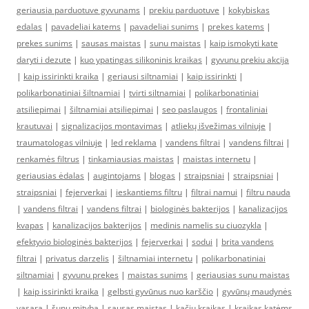
geriausia parduotuve gyvunams
|
prekiu parduotuve
|
kokybiskas
edalas
|
pavadeliai katems
|
pavadeliai sunims
|
prekes katems
|
prekes sunims
|
sausas maistas
|
sunu maistas
|
kaip ismokyti kate
daryti i dezute
|
kuo ypatingas silikoninis kraikas
|
gyvunu prekiu akcija
|
kaip issirinkti kraika
|
geriausi siltnamiai
|
kaip issirinkti
|
polikarbonatiniai šiltnamiai
|
tvirti siltnamiai
|
polikarbonatiniai
atsiliepimai
|
šiltnamiai atsiliepimai
|
seo paslaugos
|
frontaliniai
krautuvai
|
signalizacijos montavimas
|
atliekų išvežimas vilniuje
|
traumatologas vilniuje
|
led reklama
|
vandens filtrai
|
vandens filtrai
|
renkamės filtrus
|
tinkamiausias maistas
|
maistas internetu
|
geriausias ėdalas
|
augintojams
|
blogas
|
straipsniai
|
straipsniai
|
straipsniai
|
fejerverkai
|
ieskantiems filtru
|
filtrai namui
|
filtru nauda
|
vandens filtrai
|
vandens filtrai
|
biologinės bakterijos
|
kanalizacijos
kvapas
|
kanalizacijos bakterijos
|
medinis namelis su ciuozykla
|
efektyvio biologinės bakterijos
|
fejerverkai
|
sodui
|
brita vandens
filtrai
|
privatus darzelis
|
šiltnamiai internetu
|
polikarbonatiniai
siltnamiai
|
gyvunu prekes
|
maistas sunims
|
geriausias sunu maistas
|
kaip issirinkti kraika
|
gelbsti gyvūnus nuo karščio
|
gyvūnų maudynės
vasarą
|
šunų mityba
|
sausas maistas
|
kačių kraikas
|
kraikas katėms