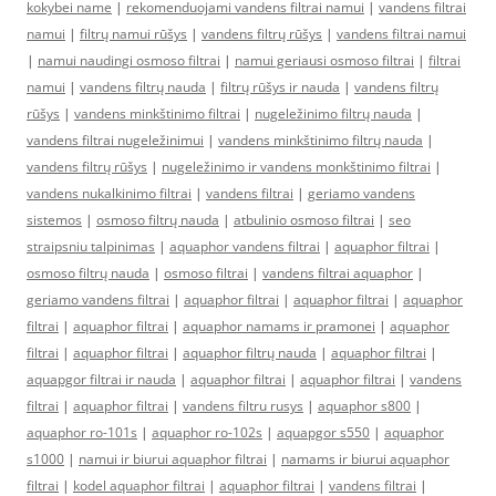
kokybei name
|
rekomenduojami vandens filtrai namui
|
vandens filtrai
namui
|
filtrų namui rūšys
|
vandens filtrų rūšys
|
vandens filtrai namui
|
namui naudingi osmoso filtrai
|
namui geriausi osmoso filtrai
|
filtrai
namui
|
vandens filtrų nauda
|
filtrų rūšys ir nauda
|
vandens filtrų
rūšys
|
vandens minkštinimo filtrai
|
nugeležinimo filtrų nauda
|
vandens filtrai nugeležinimui
|
vandens minkštinimo filtrų nauda
|
vandens filtrų rūšys
|
nugeležinimo ir vandens monkštinimo filtrai
|
vandens nukalkinimo filtrai
|
vandens filtrai
|
geriamo vandens
sistemos
|
osmoso filtrų nauda
|
atbulinio osmoso filtrai
|
seo
straipsniu talpinimas
|
aquaphor vandens filtrai
|
aquaphor filtrai
|
osmoso filtrų nauda
|
osmoso filtrai
|
vandens filtrai aquaphor
|
geriamo vandens filtrai
|
aquaphor filtrai
|
aquaphor filtrai
|
aquaphor
filtrai
|
aquaphor filtrai
|
aquaphor namams ir pramonei
|
aquaphor
filtrai
|
aquaphor filtrai
|
aquaphor filtrų nauda
|
aquaphor filtrai
|
aquapgor filtrai ir nauda
|
aquaphor filtrai
|
aquaphor filtrai
|
vandens
filtrai
|
aquaphor filtrai
|
vandens filtru rusys
|
aquaphor s800
|
aquaphor ro-101s
|
aquaphor ro-102s
|
aquapgor s550
|
aquaphor
s1000
|
namui ir biurui aquaphor filtrai
|
namams ir biurui aquaphor
filtrai
|
kodel aquaphor filtrai
|
aquaphor filtrai
|
vandens filtrai
|