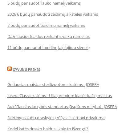
5 būdų panaudoti lauko namelį vaikams
2026 6 būdų panaudoti žaidimų aikšteles vaikams
7 būdų panaudoti žaidimų namelį vaikams
Dažniausios klaidos renkantis vaikų namelius
11 būdų panaudoti medinę laipiojimo sienelę
GYVUNU PREKES
Geriausias maistas sterilizuotoms katėms - JOSERA
Josera Classic katėms - Ulta premium klasės kačių maistas
Aukščiausios kokybės standartas Jūsų šuns mitybai - JOSERA
Skirtingos kačių draskyklių rūšys – skirtingi privalumai
Kodėl katės drasko baldus - kaip to išvengti?