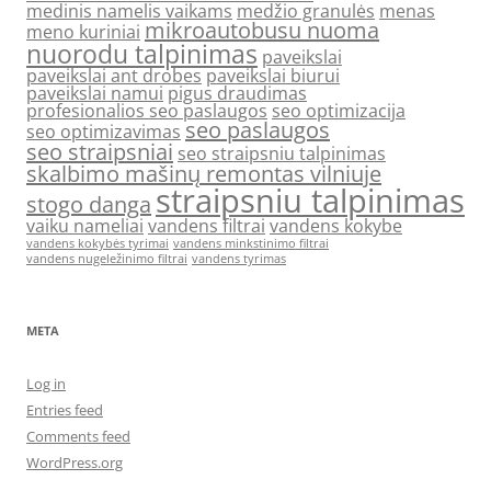
medinis namelis vaikams
medžio granulės
menas
mikroautobusu nuoma
meno kuriniai
nuorodu talpinimas
paveikslai
paveikslai ant drobes
paveikslai biurui
paveikslai namui
pigus draudimas
profesionalios seo paslaugos
seo optimizacija
seo paslaugos
seo optimizavimas
seo straipsniai
seo straipsniu talpinimas
skalbimo mašinų remontas vilniuje
straipsniu talpinimas
stogo danga
vaiku nameliai
vandens filtrai
vandens kokybe
vandens kokybės tyrimai
vandens minkstinimo filtrai
vandens nugeležinimo filtrai
vandens tyrimas
META
Log in
Entries feed
Comments feed
WordPress.org