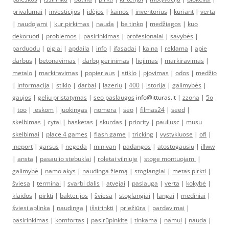
privalumai
|
investicijos
|
idėjos
|
kainos
|
inventorius
|
kuriant
|
verta
|
naudojami
|
kur pirkimas
|
nauda
|
be tinko
|
medžiagos
|
kuo
dekoruoti
|
problemos
|
pasirinkimas
|
profesionalai
|
savybės
|
parduodu
|
pigiai
|
apdaila
|
info
|
ifasadai
|
kaina
|
reklama
|
apie
darbus
|
betonavimas
|
darbų gerinimas
|
liejimas
|
markiravimas
|
metalo
|
markiravimas
|
popieriaus
|
stiklo
|
pjovimas
|
odos
|
medžio
|
informacija
|
stiklo
|
darbai
|
lazeriu
|
400
|
istorija
|
galimybės
|
gaujos
|
geliu pristatymas
|
seo paslaugos
info@itturas.lt |
zzona
|
5o
|
too
|
ieskom
|
juokingas
|
nomera
|
seo
|
filmas24
|
seed
|
skelbimas
|
cytai
|
basketas
|
skurdas
|
priority
|
pauliusc
|
musu
skelbimai
|
place 4 games
|
flash game
|
tricking
|
vystykluose
|
ofl
|
ineport
|
garsus
|
negeda
|
minivan
|
padangos
|
atostogausiu
|
illww
|
ansta
|
pasaulio stebuklai
|
roletai vilniuje
|
stoge montuojami
|
galimybė
|
namo akys
|
naudinga žiemą
|
stoglangiai
|
metas pirkti
|
šviesa
|
terminai
|
svarbi dalis
|
atvejai
|
paslauga
|
verta
|
kokybė
|
klaidos
|
pirkti
|
bakterijos
|
šviesa
|
stoglangiai
|
langai
|
mediniai
|
šviesi aplinka
|
naudinga
|
išsirinkti
|
priežiūra
|
pardavimai
|
pasirinkimas
|
komfortas
|
pasirūpinkite
|
tinkama
|
namui
|
nauda
|