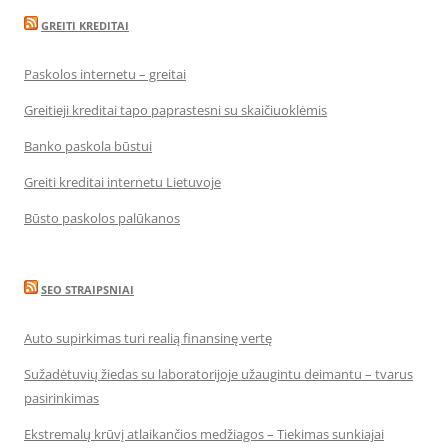
GREITI KREDITAI
Paskolos internetu – greitai
Greitieji kreditai tapo paprastesni su skaičiuoklėmis
Banko paskola būstui
Greiti kreditai internetu Lietuvoje
Būsto paskolos palūkanos
SEO STRAIPSNIAI
Auto supirkimas turi realią finansinę vertę
Sužadėtuvių žiedas su laboratorijoje užaugintu deimantu – tvarus
pasirinkimas
Ekstremalų krūvį atlaikančios medžiagos – Tiekimas sunkiajai