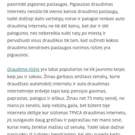
pasirinkti pigesnes paslaugas. Pigiausias draudimas
internetu nesiūlo tik vienos kainos draudimo paslaugų,
todėl didžioji dalis vartotojų noriai ir patogiai renkasi auto
draudimą internetu ne tik dėl kainų, bet dar ir dėl
patogumo, nes nebereikia sukti ratų po miestą ir
pervažiuoti visus draudikus tik tam, kad sužinoti kokios
draudimo bendrovės paslaugos norimos rūšies yra
pigiausios.
Draudimo rūšys
yra labai populiarios ne tik jaunimo tarpe,
kaip jau ir sakiau. Žinau garbaus amžiaus senolių, kurie
draudžiasi automobilį internetu ir auto draudimas
internetinėje erdvėje tapo kaip pensijos gavimas,
paprastas, patogus ir aiškus. Žinau net 73 metų senolį, ne
mano jis senelis, kaip nebūtų gaila, bet būtent toje
interneto skiltyje kur siūlomas TPVCA draudimas internetu,
jis susigaudo daug greičiau ir paprasčiau nei mano sesė,
kuriai metų ženkliai mažiau už senuką. Todėl labai dažnai
pasijuokiu iš judviejų bendravimo, kai abu susėda kartu