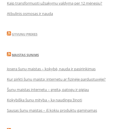
Kaip transformuoti užsakymų valdymą per 12 mėnesių?
Atbulinis osmosas ir nauda
GYVUNU PREKES
MAISTAS SUNIMS
Josera šunų maistas – kokybė, nauda ir pasirinkimas
Kur pirkti šunų maistą: internetu ar fizinėje parduotuvėje?
Šunų maistas internetu – greita, patogu ir pigiau
Kokybiška šunų mityba – ką naudinga žinoti
Sausas šunų maistas – iš kokių produktų gaminamas