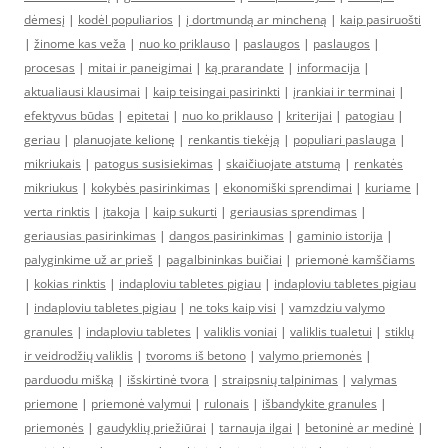
dėmesį
|
kodėl populiarios
|
į dortmundą ar mincheną
|
kaip pasiruošti
|
žinome kas veža
|
nuo ko priklauso
|
paslaugos
|
paslaugos
|
procesas
|
mitai ir paneigimai
|
ką prarandate
|
informacija
|
aktualiausi klausimai
|
kaip teisingai pasirinkti
|
įrankiai ir terminai
|
efektyvus būdas
|
epitetai
|
nuo ko priklauso
|
kriterijai
|
patogiau
|
geriau
|
planuojate kelionę
|
renkantis tiekėją
|
populiari paslauga
|
mikriukais
|
patogus susisiekimas
|
skaičiuojate atstumą
|
renkatės
mikriukus
|
kokybės pasirinkimas
|
ekonomiški sprendimai
|
kuriame
|
verta rinktis
|
įtakoja
|
kaip sukurti
|
geriausias sprendimas
|
geriausias pasirinkimas
|
dangos pasirinkimas
|
gaminio istorija
|
palyginkime už ar prieš
|
pagalbininkas buičiai
|
priemonė kamščiams
|
kokias rinktis
|
indaploviu tabletes pigiau
|
indaploviu tabletes pigiau
|
indaploviu tabletes pigiau
|
ne toks kaip visi
|
vamzdziu valymo
granules
|
indaploviu tabletes
|
valiklis voniai
|
valiklis tualetui
|
stiklų
ir veidrodžių valiklis
|
tvoroms iš betono
|
valymo priemonės
|
parduodu mišką
|
išskirtinė tvora
|
straipsnių talpinimas
|
valymas
priemone
|
priemonė valymui
|
rulonais
|
išbandykite granules
|
priemonės
|
gaudyklių priežiūrai
|
tarnauja ilgai
|
betoninė ar medinė
|