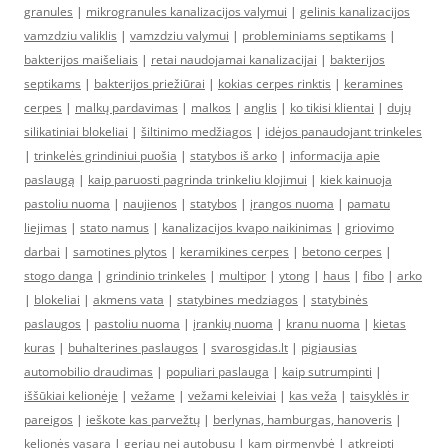
granules
|
mikrogranules kanalizacijos valymui
|
gelinis kanalizacijos
vamzdziu valiklis
|
vamzdziu valymui
|
probleminiams septikams
|
bakterijos maišeliais
|
retai naudojamai kanalizacijai
|
bakterijos
septikams
|
bakterijos priežiūrai
|
kokias cerpes rinktis
|
keramines
cerpes
|
malkų pardavimas
|
malkos
|
anglis
|
ko tikisi klientai
|
dujų
silikatiniai blokeliai
|
šiltinimo medžiagos
|
idėjos panaudojant trinkeles
|
trinkelės grindiniui puošia
|
statybos iš arko
|
informacija apie
paslaugą
|
kaip paruosti pagrinda trinkeliu klojimui
|
kiek kainuoja
pastoliu nuoma
|
naujienos
|
statybos
|
įrangos nuoma
|
pamatu
liejimas
|
stato namus
|
kanalizacijos kvapo naikinimas
|
griovimo
darbai
|
samotines plytos
|
keramikines cerpes
|
betono cerpes
|
stogo danga
|
grindinio trinkeles
|
multipor
|
ytong
|
haus
|
fibo
|
arko
|
blokeliai
|
akmens vata
|
statybines medziagos
|
statybinės
paslaugos
|
pastoliu nuoma
|
įrankių nuoma
|
kranu nuoma
|
kietas
kuras
|
buhalterines paslaugos
|
svarosgidas.lt
|
pigiausias
automobilio draudimas
|
populiari paslauga
|
kaip sutrumpinti
|
iššūkiai kelionėje
|
vežame
|
vežami keleiviai
|
kas veža
|
taisyklės ir
pareigos
|
ieškote kas parvežtų
|
berlynas, hamburgas, hanoveris
|
kelionės vasarą
|
geriau nei autobusu
|
kam pirmenybė
|
atkreipti