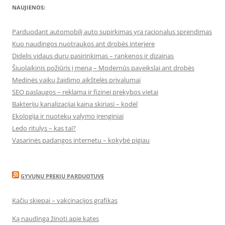
NAUJIENOS:
Parduodant automobilį auto supirkimas yra racionalus sprendimas
Kuo naudingos nuotraukos ant drobės interjere
Didelis vidaus durų pasirinkimas – rankenos ir dizainas
Šiuolaikinis požiūris į meną – Modernūs paveikslai ant drobės
Medinės vaikų žaidimo aikštelės privalumai
SEO paslaugos – reklama ir fizinei prekybos vietai
Bakterijų kanalizacijai kaina skiriasi – kodėl
Ekologija ir nuotekų valymo įrenginiai
Ledo ritulys – kas tai?
Vasarinės padangos internetu – kokybė pigiau
GYVUNU PREKIU PARDUOTUVE
Kačių skiepai – vakcinacijos grafikas
Ką naudinga žinoti apie kates