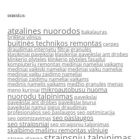
DEBESĖLIS:
atgalines nuorodos
bakalauras
briketai vilnius
buitinės technikos remontas
cerpes
draudimas internetu
filtrai
granulės
klasikiniai paveikslai
klasikiniai paveikslai ant drobes
klinkerio plyteles
klinkerio plyteles fasadui
kompiuterių remontas
mediniai nameliai vaikams
mediniai vaikiski nameliai
mediniai vaiku nameliai
mediniai vaiku zaidimo nameliai
mediniai zaidimu nameliai vaikams
medinis namelis vaikams
medžio granulės
menas
mikroautobusu nuoma
meno kuriniai
nuorodu talpinimas
paveikslai
paveikslai ant drobes
paveikslai biurui
paveikslai namui
pigus draudimas
profesionalios seo paslaugos
seo optimizacija
seo paslaugos
seo optimizavimas
seo straipsniai
seo straipsniu talpinimas
skalbimo mašinų remontas vilniuje
straipsniu talpinimas
stogo danga