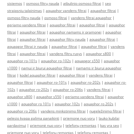
sistemos
|
osmoso filtrų nauda
|
atbulinio osmoso filtrai
|
seo
straipsniu talpinimas
|
aquaphor vandens filtrai
|
aquaphor filtrai
|
osmoso filtrų nauda
|
osmoso filtrai
|
vandens filtrai aquaphor
|
geriamo vandens filtrai
|
aquaphor filtrai
|
aquaphor filtrai
|
aquaphor
filtrai
|
aquaphor filtrai
|
aquaphor namams ir pramonei
|
aquaphor
filtrai
|
aquaphor filtrai
|
aquaphor filtrų nauda
|
aquaphor filtrai
|
aquapgor filtrai ir nauda
|
aquaphor filtrai
|
aquaphor filtrai
|
vandens
filtrai
|
aquaphor filtrai
|
vandens filtru rusys
|
aquaphor s800
|
aquaphor ro-101s
|
aquaphor ro-102s
|
aquapgor s550
|
aquaphor
s1000
|
namui ir biurui aquaphor filtrai
|
namams ir biurui aquaphor
filtrai
|
kodel aquaphor filtrai
|
aquaphor filtrai
|
vandens filtrai
|
aquaphor filtrai
|
aquaphor ro-101s
|
aquaphor ro-202s
|
aquaphor ro-
102s
|
aquaphor ro-202s
|
aquaphor ro-206s
|
vandens filtrai
|
aquaphor s800
|
aquaphor s550
|
geriamo vandens filtrai
|
aquaphor
s1000
|
aquaphor ro 101s
|
aquaphor 102s
|
aquaphor ro 202s
|
aquaphor ro 206s
|
vandens minkstinimo filtrai
|
nugeležinimo filtrai
|
pelesio kvapa galima panaikinti
|
priemone nuo voru
|
lauko kubilai
pardavimui
|
priemonė nuo vorų
|
telefonų remontas
|
kas yra seo
|
priemone nuo voru
|
telefonų remontas
|
telefonų remontas
|