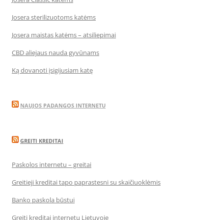
Josera sterilizuotoms katėms
Josera maistas katėms – atsiliepimai
CBD aliejaus nauda gyvūnams
Ką dovanoti įsigijusiam katę
NAUJOS PADANGOS INTERNETU
GREITI KREDITAI
Paskolos internetu – greitai
Greitieji kreditai tapo paprastesni su skaičiuoklėmis
Banko paskola būstui
Greiti kreditai internetu Lietuvoje