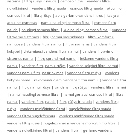
sistema
|
filtrų rūšys ir nauda
|
osmoso filtrai
|
vandens filtrai
nukalkinimui
|
vandens filtrų nauda
|
osmoso filtrų nauda
|
atbulinio
osmoso filtrai
|
filtrų rūšys
|
apie geriamo vandens filtrus
|
kas yra
atbulinis osmosas
|
namui naudingi osmoso filtrai
|
osmoso filtrų
nauda
|
naudingi osmoso filtrai
|
kuo naudingi osmoso filtrai
|
vandens
filtravimo sistemos
|
filtrų namui pasirinkimas
|
filtrai komfortui
namuose
|
vandens filtrai namui
|
filtrai namams
|
vandens filtrai
kokybei
|
tinkamiausi vandens filtrai namui
|
vandens filtravimo
sistemos namui
|
filtrų sprendimai namui
|
ieškome vandens filtrų
namui
|
vandens filtrų namui rūšys
|
vandens kokybei filtrai namui
|
vandens namui filtrų pasirinkimas
|
vandens filtrų rtūšys
|
vandens
kokybei name
|
rekomenduojami vandens filtrai namui
|
vandens filtrai
namui
|
filtrų namui rūšys
|
vandens filtrų rūšys
|
vandens filtrai namui
|
namui naudingi osmoso filtrai
|
namui geriausi osmoso filtrai
|
filtrai
namui
|
vandens filtrų nauda
|
filtrų rūšys ir nauda
|
vandens filtrų
rūšys
|
vandens minkštinimo filtrai
|
nugeležinimo filtrų nauda
|
vandens filtrai nugeležinimui
|
vandens minkštinimo filtrų nauda
|
vandens filtrų rūšys
|
nugeležinimo ir vandens monkštinimo filtrai
|
vandens nukalkinimo filtrai
|
vandens filtrai
|
geriamo vandens