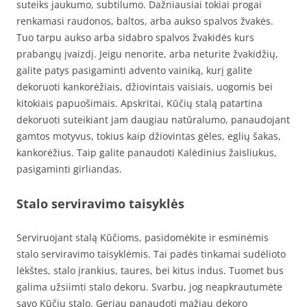
suteiks jaukumo, subtilumo. Dažniausiai tokiai progai
renkamasi raudonos, baltos, arba aukso spalvos žvakės.
Tuo tarpu aukso arba sidabro spalvos žvakidės kurs
prabangų įvaizdį. Jeigu nenorite, arba neturite žvakidžių,
galite patys pasigaminti advento vainiką, kurį galite
dekoruoti kankorėžiais, džiovintais vaisiais, uogomis bei
kitokiais papuošimais. Apskritai, Kūčių stalą patartina
dekoruoti suteikiant jam daugiau natūralumo, panaudojant
gamtos motyvus, tokius kaip džiovintas gėles, eglių šakas,
kankorėžius. Taip galite panaudoti Kalėdinius žaisliukus,
pasigaminti girliandas.
Stalo serviravimo taisyklės
Serviruojant stalą Kūčioms, pasidomėkite ir esminėmis
stalo serviravimo taisyklėmis. Tai padės tinkamai sudėlioto
lėkštes, stalo įrankius, taures, bei kitus indus. Tuomet bus
galima užsiimti stalo dekoru. Svarbu, jog neapkrautumėte
savo Kūčių stalo. Geriau panaudoti mažiau dekoro