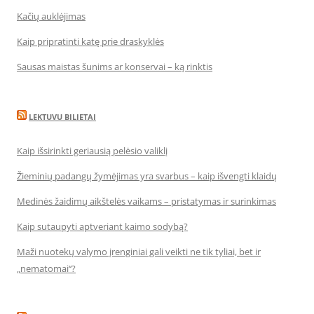
Kačių auklėjimas
Kaip pripratinti katę prie draskyklės
Sausas maistas šunims ar konservai – ką rinktis
LEKTUVU BILIETAI
Kaip išsirinkti geriausią pelėsio valiklį
Žieminių padangų žymėjimas yra svarbus – kaip išvengti klaidų
Medinės žaidimų aikštelės vaikams – pristatymas ir surinkimas
Kaip sutaupyti aptveriant kaimo sodybą?
Maži nuotekų valymo įrenginiai gali veikti ne tik tyliai, bet ir
„nematomai‘‘?