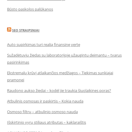
Būsto paskolos palūkanos
SEO STRAIPSNIAI
Auto supirkimas turi realią finansinę vertę
Sužadėtuvių žiedas su laboratorijoje užaugintu deimantu – tvarus
pasirinkimas
Ekstremalų krūvį atlaikančios medžiagos – Tiekimas sunkiajai
pramonei
Raudono aukso žiedai – kodėl jie traukia šiuolaikines poras?
Atbulinis osmosas ir paskirtis – Kokia nauda
Osmoso filtrų – atbulinio osmoso nauda
Išskirtinio vyrų stiliaus atributas – kaklaraištis