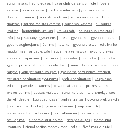
sunu maistas
|
sunu edalas
|
valandinis darzelis vilniuje
|
josera
katems
|
josera sunims
|
paskolos internetu
|
guoliai sunims
|
dubeneliai sunims
|
sunu dziovintuvai
|
konservai sunims
|
kaciu
tualetas
|
sausas maistas katems
|
konservai katems
|
silikoninis
kraikas
|
bentonitinis kraikas
|
kraikas tofu
|
sausas sunu maistas
|
info
|
kaip sutaupyti gyvunams
|
prekes gyvunams
|
gyvunu prieziura
|
gyvunu augintojams
|
šunims
|
katėms
|
gyvunu prekes
|
tofu kraiko
naudojimas
|
ar patiks tofu
|
augalinė alternatyva
|
gyvunu prekes
|
kontaktai
|
apie mus
|
naujienos
|
nuorodos
|
nuorodos
|
nuorodos
|
gyvunu prekes internetu
|
edalo itaka
|
sunu edalas ir isvaizda
|
sunu
mityba
|
kaip perkant sutaupyti
|
gyvunams parduotuve internetu
|
geriausia parduotuve gyvunams
|
prekiu parduotuve
|
kokybiskas
edalas
|
pavadeliai katems
|
pavadeliai sunims
|
prekes katems
|
prekes sunims
|
sausas maistas
|
sunu maistas
|
kaip ismokyti kate
daryti i dezute
|
kuo ypatingas silikoninis kraikas
|
gyvunu prekiu akcija
|
kaip issirinkti kraika
|
geriausi siltnamiai
|
kaip issirinkti
|
polikarbonatiniai šiltnamiai
|
tvirti siltnamiai
|
polikarbonatiniai
atsiliepimai
|
šiltnamiai atsiliepimai
|
seo paslaugos
|
frontaliniai
krautuvai
|
signalizacijos montavimas
|
atliekų išvežimas vilniuje
|