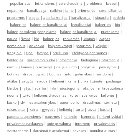
|
populiariausi
|
ieškantiems
|
apie draudimą
|
problema
|
kvapai
|
nepatinka
|
kanalizacija
|
naikina
|
kaina
|
priemonės
|
sprendžiamos
problemos
|
blogas
|
apie bakterijas
|
kanalizacijai
|
situacija
|
padeda
|
bakterijos
|
bakterijos kanalizacijai
|
kanalizacijai
|
bakterijos
|
bio
|
bakterijos valymo įrenginiams
|
bakterijos kanalizacijai
|
nuotekoms
|
nauda
|
švara
|
bio
|
bakterijos
|
renkamės
|
kvapas
|
kvapas
|
nemalonus
|
ar kenkia
|
kaip atsikratyti
|
patarimai
|
kokybė
|
įrenginiai
|
tipai
|
kvapas
|
priežiūrai
|
efektyvios priemonės
|
bakterijos
|
sprendimo būdai
|
informacija
|
biologiniai
|
informacija
|
namui
|
kainos
|
priežastys
|
daugiau info
|
požymiai
|
pasiūlymai
|
būtinas
|
drausti pigiau
|
būtinas
|
info
|
galimybės
|
nesidomi
|
atšilus
|
saugūs
|
nauda
|
kelionei
|
kaina
|
tinka
|
žinutė
|
paslauga
|
klaidos
|
ryšys
|
svarbu
|
info
|
atostogoms
|
akcijos
|
mikroautobusu
nuoma
|
turto
|
kelionės draudimas
|
turto
|
sveikatos
|
kelionės
|
kasko
|
civilinės atsakomybės
|
automobilio
|
draudimas internetu
|
teisės aktai
|
kaina
|
gyvybės
|
kelionių
|
turto
|
tpvca
|
kasko
|
padeda taupantiems
|
bausmės
|
kontrolė
|
kameros
|
tiriami įvykiai
|
privalomos paslaugos
|
apie privalomą
|
internetu
|
privalomasis
|
vykstantiems
|
klausimai ir atsakymai
|
sąvokos
|
populiariausias
|