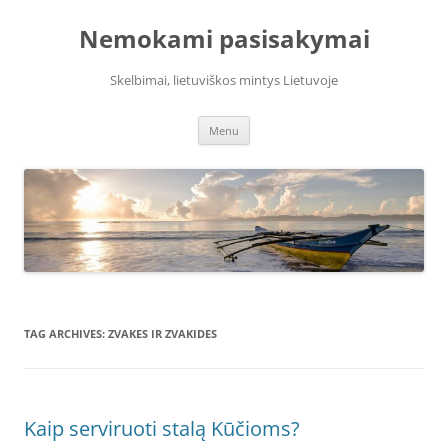
Skip
to
Nemokami pasisakymai
content
Skelbimai, lietuviškos mintys Lietuvoje
Menu
TAG ARCHIVES:
ZVAKES IR ZVAKIDES
Kaip serviruoti stalą Kūčioms?