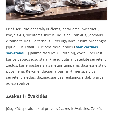
Prieš serviruojant stalą Kūčioms, patariama investuoti į
kokybiškus, šventėms skirtus indus bei įrankius, įdomaus
dizaino taures. Jie tarnaus jums ilgą laiką ir kurs prabangos
įspūdį. Jūsų stalui Kūčioms tikrai pravers
vienkartinės
servetėlės
. Jų galima rasti įvairių dizainų, dydžių bei raštų,
kurios papuoš jūsų stalą. Prie jų būtinai pateikite servetėlių
žiedus, kurie pastaraisiais metais tampa vis dažnesnė stalo
puošmena. Rekomenduojama pasirinkti vienspalvius
servetėlių žiedus, dažniausiai pasirenkamos sidabro arba
aukso spalvos.
Žvakės ir žvakidės
Jūsų Kūčių stalui tikrai pravers žvakės ir žvakidės. Žvakės