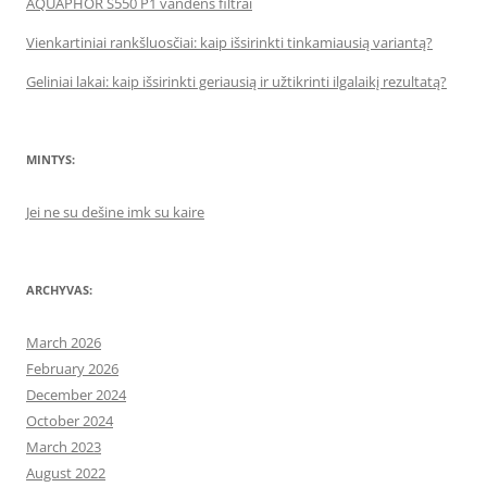
AQUAPHOR S550 P1 vandens filtrai
Vienkartiniai rankšluosčiai: kaip išsirinkti tinkamiausią variantą?
Geliniai lakai: kaip išsirinkti geriausią ir užtikrinti ilgalaikį rezultatą?
MINTYS:
Jei ne su dešine imk su kaire
ARCHYVAS:
March 2026
February 2026
December 2024
October 2024
March 2023
August 2022