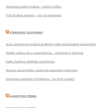
Geriausias kačių kraikas – kokios rūšies
Tofu kraikas katėms – kuo jis ypatingas
STRAIPSNIŲ TALPINIMAS
Auto supirkimas mažina praktinę riziką parduodant automobilį
Didelis vidaus durų pasirinkimas – rankenos ir dizainas
Vaikų žaidimo aikštelių surinkimas
Naujos automobilių vasarinės padangos internetu
Goodyear padangų žymėjimas – ką žymi naujas?
AUGINTINIU PREKES
Josera Classic katėms