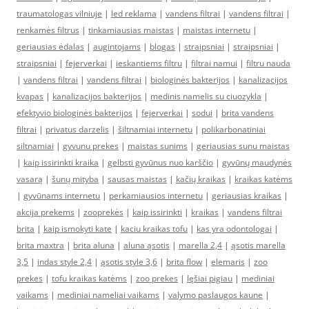
traumatologas vilniuje
|
led reklama
|
vandens filtrai
|
vandens filtrai
|
renkamės filtrus
|
tinkamiausias maistas
|
maistas internetu
|
geriausias ėdalas
|
augintojams
|
blogas
|
straipsniai
|
straipsniai
|
straipsniai
|
fejerverkai
|
ieskantiems filtru
|
filtrai namui
|
filtru nauda
|
vandens filtrai
|
vandens filtrai
|
biologinės bakterijos
|
kanalizacijos
kvapas
|
kanalizacijos bakterijos
|
medinis namelis su ciuozykla
|
efektyvio biologinės bakterijos
|
fejerverkai
|
sodui
|
brita vandens
filtrai
|
privatus darzelis
|
šiltnamiai internetu
|
polikarbonatiniai
siltnamiai
|
gyvunu prekes
|
maistas sunims
|
geriausias sunu maistas
|
kaip issirinkti kraika
|
gelbsti gyvūnus nuo karščio
|
gyvūnų maudynės
vasarą
|
šunų mityba
|
sausas maistas
|
kačių kraikas
|
kraikas katėms
|
gyvūnams internetu
|
perkamiausios internetu
|
geriausias kraikas
|
akcija prekems
|
zooprekės
|
kaip issirinkti
|
kraikas
|
vandens filtrai
brita
|
kaip ismokyti kate
|
kaciu kraikas tofu
|
kas yra odontologai
|
brita maxtra
|
brita aluna
|
aluna ąsotis
|
marella 2,4
|
ąsotis marella
3,5
|
indas style 2,4
|
ąsotis style 3,6
|
brita flow
|
elemaris
|
zoo
prekes
|
tofu kraikas katėms
|
zoo prekes
|
lęšiai pigiau
|
mediniai
vaikams
|
mediniai nameliai vaikams
|
valymo paslaugos kaune
|