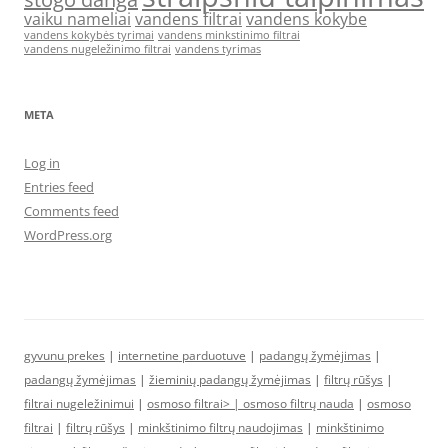
vaiku nameliai
vandens filtrai
vandens kokybe
vandens kokybės tyrimai
vandens minkstinimo filtrai
vandens nugeležinimo filtrai
vandens tyrimas
META
Log in
Entries feed
Comments feed
WordPress.org
gyvunu prekes
|
internetine parduotuve
|
padangų žymėjimas
|
padangų žymėjimas
|
žieminių padangų žymėjimas
|
filtrų rūšys
|
filtrai nugeležinimui
|
osmoso filtrai> |
osmoso filtrų nauda
|
osmoso
filtrai
|
filtrų rūšys
|
minkštinimo filtrų naudojimas
|
minkštinimo