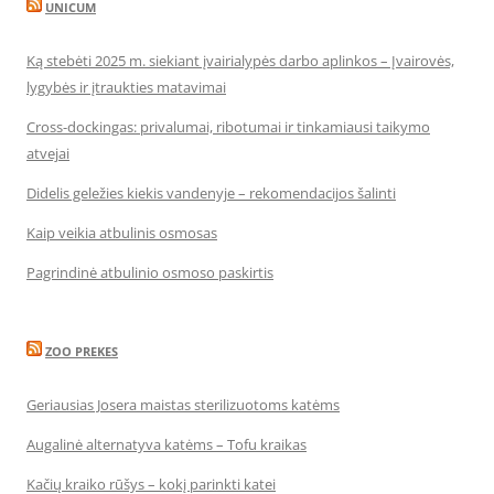
UNICUM
Ką stebėti 2025 m. siekiant įvairialypės darbo aplinkos – Įvairovės,
lygybės ir įtraukties matavimai
Cross-dockingas: privalumai, ribotumai ir tinkamiausi taikymo
atvejai
Didelis geležies kiekis vandenyje – rekomendacijos šalinti
Kaip veikia atbulinis osmosas
Pagrindinė atbulinio osmoso paskirtis
ZOO PREKES
Geriausias Josera maistas sterilizuotoms katėms
Augalinė alternatyva katėms – Tofu kraikas
Kačių kraiko rūšys – kokį parinkti katei