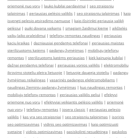
priemonė nuo vorų
|
lauko kubilai pardavimui
|
seo straipsniu
talpinimas
|
geriausias pelėsio valiklis
|
seo straipsniu talpinimas
|
kaip
isvengti pelesio atsiradimo namuose
|
kaip išsirinkti geriausią valiklį
pelėsiui
|
puiki dovana vaikams
|
smagiam žaidimui kieme
|
aikštelės
vaikų laiko praleidimui
|
telefonų remontas naudingas
|
geriausias
kaciu kraikas
|
dazniausiai gendantys telefonai
|
geriausias maistas
sterilizuotoms katėms
|
padangų žymėjimas
|
mobiliųjų telefonų
remontas
|
sterilizuotoms katėms geriausias
|
kiek kainuoja kubilai
|
dažnai gendantys telefonai
|
geriausias vonios valiklis
|
elektromobiliu
ikrovimo stoteliu pletra lietuvoje
|
lietuvoje daugeja stoteliu
|
padangų
žymėjimas reikalingas
|
vasarinės padangos elektromobiliams
|
naudingas žieminių padangų žymėjimas
|
kuo naudingas remontas
|
mobiliųjų telefonų remontas
|
geriausias valiklis peliui
|
efektyvi
priemone nuo voru
|
efektyviai veikiantis pelėsio valiklis
|
priemonė
nuo vorų
|
telefonų remontas
|
josera classic
|
geriausias pelesio
valiklis
|
kas yra seo straipsniai
|
seo straipsniu talpinimas
|
isorinis
seo optimizavimas
|
vidinis seo optimizavimas
|
kaip optimizuoti
svetaine
|
vidinis optimizavimas
|
pasiskolinti nesudėtinga
|
paskolos