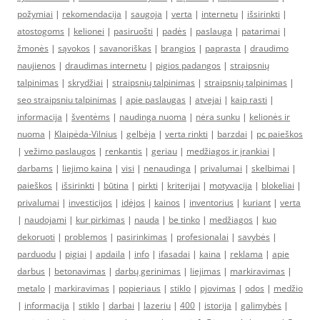
požymiai
|
rekomendacija
|
saugoja
|
verta
|
internetu
|
išsirinkti
|
atostogoms
|
kelionei
|
pasiruošti
|
padės
|
paslauga
|
patarimai
|
žmonės
|
sąvokos
|
savanoriškas
|
brangios
|
paprasta
|
draudimo
naujienos
|
draudimas internetu
|
pigios padangos
|
straipsnių
talpinimas
|
skrydžiai
|
straipsnių talpinimas
|
straipsnių talpinimas
|
seo straipsniu talpinimas
|
apie paslaugas
|
atvejai
|
kaip rasti
|
informacija
|
šventėms
|
naudinga nuoma
|
nėra sunku
|
kelionės ir
nuoma
|
Klaipėda-Vilnius
|
gelbėja
|
verta rinkti
|
barzdai
|
pc paieškos
|
vežimo paslaugos
|
renkantis
|
geriau
|
medžiagos ir įrankiai
|
darbams
|
liejimo kaina
|
visi
|
nenaudinga
|
privalumai
|
skelbimai
|
paieškos
|
išsirinkti
|
būtina
|
pirkti
|
kriterijai
|
motyvacija
|
blokeliai
|
privalumai
|
investicijos
|
idėjos
|
kainos
|
inventorius
|
kuriant
|
verta
|
naudojami
|
kur pirkimas
|
nauda
|
be tinko
|
medžiagos
|
kuo
dekoruoti
|
problemos
|
pasirinkimas
|
profesionalai
|
savybės
|
parduodu
|
pigiai
|
apdaila
|
info
|
ifasadai
|
kaina
|
reklama
|
apie
darbus
|
betonavimas
|
darbų gerinimas
|
liejimas
|
markiravimas
|
metalo
|
markiravimas
|
popieriaus
|
stiklo
|
pjovimas
|
odos
|
medžio
|
informacija
|
stiklo
|
darbai
|
lazeriu
|
400
|
istorija
|
galimybės
|