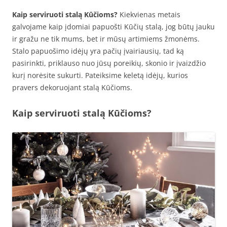
Kaip serviruoti stalą Kūčioms?
Kiekvienas metais
galvojame kaip įdomiai papuošti Kūčių stalą, jog būtų jauku
ir gražu ne tik mums, bet ir mūsų artimiems žmonėms.
Stalo papuošimo idėjų yra pačių įvairiausių, tad ką
pasirinkti, priklauso nuo jūsų poreikių, skonio ir įvaizdžio
kurį norėsite sukurti. Pateiksime keletą idėjų, kurios
pravers dekoruojant stalą Kūčioms.
Kaip serviruoti stalą Kūčioms?