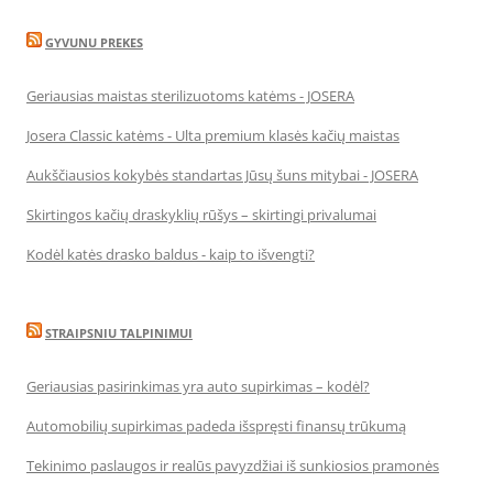
GYVUNU PREKES
Geriausias maistas sterilizuotoms katėms - JOSERA
Josera Classic katėms - Ulta premium klasės kačių maistas
Aukščiausios kokybės standartas Jūsų šuns mitybai - JOSERA
Skirtingos kačių draskyklių rūšys – skirtingi privalumai
Kodėl katės drasko baldus - kaip to išvengti?
STRAIPSNIU TALPINIMUI
Geriausias pasirinkimas yra auto supirkimas – kodėl?
Automobilių supirkimas padeda išspręsti finansų trūkumą
Tekinimo paslaugos ir realūs pavyzdžiai iš sunkiosios pramonės