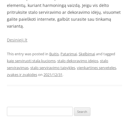
elementų, kuriant harmoningą vaizdą. Jeigu vis dėlto
pritruksite stalo serviravimo ar dekoravimo idėjų, visuomet
galite paieškoti internete, galbūt surasite sau tinkamą
variantą.
Desinieji.lt
This entry was posted in
Buitis
,
Patarimai
,
Skelbimai
and tagged
kaip serviruoti stala kucioms
,
stalo dekoravimo idejos
,
stalo
serviravimas
,
stalo serviravimo taisykles
,
vienkartines serveteles
,
zvakes ir zvakides
on
2021/12/31
.
Search
for: