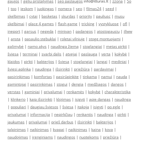
gaujos
|
geliu pristatymas
|
seo paslaugos
info@itturas.lt |
zzona
|
5o
|
too
|
ieskom
|
juokingas
|
nomera
|
seo
|
filmas24
|
seed
|
skelbimas
|
cytai
|
basketas
|
skurdas
|
priority
|
pauliusc
|
musu
skelbimai
|
place 4 games
|
flash game
|
tricking
|
vystykluose
|
ofl
|
ineport
|
garsus
|
negeda
|
minivan
|
padangos
|
atostogausiu
|
illww
|
ansta
|
pasaulio stebuklai
|
roletai vilniuje
|
stoge montuojami
|
galimybė
|
namo akys
|
naudinga žiemą
|
stoglangiai
|
metas pirkti
|
šviesa
|
terminai
|
svarbi dalis
|
atvejai
|
paslauga
|
verta
|
kokybė
|
klaidos
|
pirkti
|
bakterijos
|
šviesa
|
stoglangiai
|
langai
|
mediniai
|
šviesi aplinka
|
naudinga
|
išsirinkti
|
priežiūra
|
pardavimai
|
pasirinkimas
|
komfortas
|
pasirūpinkite
|
tinkama
|
namui
|
nauda
|
gamintojai
|
pasirinkimas
|
stogui
|
dengia
|
medžiagos
|
dangos
|
verstas
|
gaminiai
|
privalumai
|
renkamės
|
kokybė
|
charakteristika
|
klinkerio
|
kaip išsirinkti
|
klojimas
|
įsigyti
|
apie dangas
|
naudinga
|
populiari
|
daugiau šviesos
|
šviesa
|
įtakoja
|
įsigyti
|
po egle
|
privalumai
|
informacija
|
nepirkčiau
|
renkantis
|
naudinga
|
pirkti
|
jaukumas
|
privalumai
|
prieš darbus
|
išsirinkti
|
bakterijos
|
talpinimas
|
naikinimas
|
kvapai
|
naikinimas
|
kaina
|
kova
|
naudojimas
|
įrenginiams
|
naudingos
|
nuotekoms
|
priežiūra
|