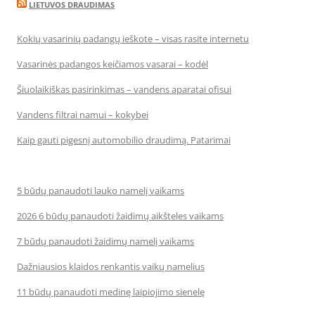
LIETUVOS DRAUDIMAS
Kokių vasarinių padangų ieškote – visas rasite internetu
Vasarinės padangos keičiamos vasarai – kodėl
Šiuolaikiškas pasirinkimas – vandens aparatai ofisui
Vandens filtrai namui – kokybei
Kaip gauti pigesnį automobilio draudimą. Patarimai
5 būdų panaudoti lauko namelį vaikams
2026 6 būdų panaudoti žaidimų aikšteles vaikams
7 būdų panaudoti žaidimų namelį vaikams
Dažniausios klaidos renkantis vaikų namelius
11 būdų panaudoti medinę laipiojimo sienelę