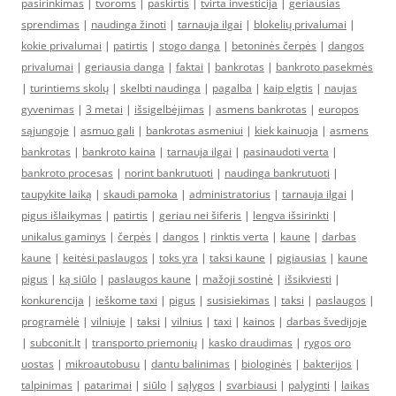
pasirinkimas
|
tvoroms
|
paskirtis
|
tvirta investicija
|
geriausias
sprendimas
|
naudinga žinoti
|
tarnauja ilgai
|
blokelių privalumai
|
kokie privalumai
|
patirtis
|
stogo danga
|
betoninės čerpės
|
dangos
privalumai
|
geriausia danga
|
faktai
|
bankrotas
|
bankroto pasekmės
|
turintiems skolų
|
skelbti naudinga
|
pagalba
|
kaip elgtis
|
naujas
gyvenimas
|
3 metai
|
išsigelbėjimas
|
asmens bankrotas
|
europos
sąjungoje
|
asmuo gali
|
bankrotas asmeniui
|
kiek kainuoja
|
asmens
bankrotas
|
bankroto kaina
|
tarnauja ilgai
|
pasinaudoti verta
|
bankroto procesas
|
norint bankrutuoti
|
naudinga bankrutuoti
|
taupykite laiką
|
skaudi pamoka
|
administratorius
|
tarnauja ilgai
|
pigus išlaikymas
|
patirtis
|
geriau nei šiferis
|
lengva išsirinkti
|
unikalus gaminys
|
čerpės
|
dangos
|
rinktis verta
|
kaune
|
darbas
kaune
|
keitėsi paslaugos
|
toks yra
|
taksi kaune
|
pigiausias
|
kaune
pigus
|
ką siūlo
|
paslaugos kaune
|
mažoji sostinė
|
išsikviesti
|
konkurencija
|
ieškome taxi
|
pigus
|
susisiekimas
|
taksi
|
paslaugos
|
programėlė
|
vilniuje
|
taksi
|
vilnius
|
taxi
|
kainos
|
darbas švedijoje
|
subconit.lt
|
transporto priemonių
|
kasko draudimas
|
rygos oro
uostas
|
mikroautobusu
|
dantu balinimas
|
biologinės
|
bakterijos
|
talpinimas
|
patarimai
|
siūlo
|
sąlygos
|
svarbiausi
|
palyginti
|
laikas