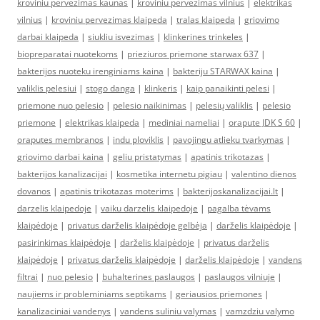
kroviniu pervezimas kaunas
|
kroviniu pervezimas vilnius
|
elektrikas
vilnius
|
kroviniu pervezimas klaipeda
|
tralas klaipeda
|
griovimo
darbai klaipeda
|
siukliu isvezimas
|
klinkerines trinkeles
|
biopreparatai nuotekoms
|
prieziuros priemone starwax 637
|
bakterijos nuoteku irenginiams kaina
|
bakteriju STARWAX kaina
|
valiklis pelesiui
|
stogo danga
|
klinkeris
|
kaip panaikinti pelesi
|
priemone nuo pelesio
|
pelesio naikinimas
|
pelesių valiklis
|
pelesio
priemone
|
elektrikas klaipeda
|
mediniai nameliai
|
orapute JDK S 60
|
oraputes membranos
|
indu ploviklis
|
pavojingu atlieku tvarkymas
|
griovimo darbai kaina
|
geliu pristatymas
|
apatinis trikotazas
|
bakterijos kanalizacijai
|
kosmetika internetu pigiau
|
valentino dienos
dovanos
|
apatinis trikotazas moterims
|
bakterijoskanalizacijai.lt
|
darzelis klaipedoje
|
vaiku darzelis klaipedoje
|
pagalba tėvams
klaipėdoje
|
privatus darželis klaipėdoje gelbėja
|
darželis klaipėdoje
|
pasirinkimas klaipėdoje
|
darželis klaipėdoje
|
privatus darželis
klaipėdoje
|
privatus darželis klaipėdoje
|
darželis klaipėdoje
|
vandens
filtrai
|
nuo pelesio
|
buhalterines paslaugos
|
paslaugos vilniuje
|
naujiems ir probleminiams septikams
|
geriausios priemones
|
kanalizaciniai vandenys
|
vandens suliniu valymas
|
vamzdziu valymo