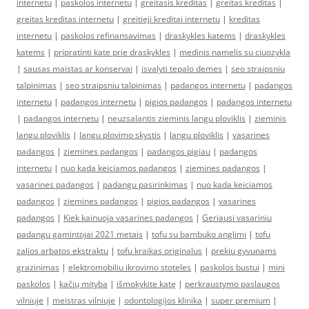
internetu
|
paskolos internetu
|
greitasis kreditas
|
greitas kreditas
|
greitas kreditas internetu
|
greitieji kreditai internetu
|
kreditas
internetu
|
paskolos refinansavimas
|
draskykles katems
|
draskykles
katems
|
pripratinti kate prie draskykles
|
medinis namelis su ciuozykla
|
sausas maistas ar konservai
|
isvalyti tepalo demes
|
seo straipsniu
talpinimas
|
seo straipsniu talpinimas
|
padangos internetu
|
padangos
internetu
|
padangos internetu
|
pigios padangos
|
padangos internetu
|
padangos internetu
|
neuzsalantis zieminis langu ploviklis
|
zieminis
langu ploviklis
|
langu plovimo skystis
|
langu ploviklis
|
vasarines
padangos
|
ziemines padangos
|
padangos pigiau
|
padangos
internetu
|
nuo kada keiciamos padangos
|
ziemines padangos
|
vasarines padangos
|
padangu pasirinkimas
|
nuo kada keiciamos
padangos
|
ziemines padangos
|
pigios padangos
|
vasarines
padangos
|
Kiek kainuoja vasarines padangos
|
Geriausi vasariniu
padangu gamintojai 2021 metais
|
tofu su bambuko anglimi
|
tofu
zalios arbatos ekstraktu
|
tofu kraikas originalus
|
prekiu gyvunams
grazinimas
|
elektromobiliu ikrovimo stoteles
|
paskolos bustui
|
mini
paskolos
|
kačių mityba
|
išmokykite katę
|
perkraustymo paslaugos
vilniuje
|
meistras vilniuje
|
odontologijos klinika
|
super premium
|