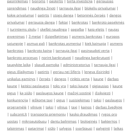
pasirinkimas
|
tvoroms
|
paskirtis
|
tvirta investicija
|
geriausias
sprendimas
|
naudinga žinoti
|
tarnauja ilgai
|
blokelių privalumai
|
kokie privalumai
|
patirtis
|
stogo danga
|
betoninės čerpės
|
dangos
privalumai
|
geriausia danga
|
faktai
|
bankrotas
|
bankroto pasekmės
|
turintiems skolų
|
skelbti naudinga
|
pagalba
|
kaip elgtis
|
naujas
gyvenimas
|
3 metai
|
išsigelbėjimas
|
asmens bankrotas
|
europos
sąjungoje
|
asmuo gali
|
bankrotas asmeniui
|
kiek kainuoja
|
asmens
bankrotas
|
bankroto kaina
|
tarnauja ilgai
|
pasinaudoti verta
|
bankroto procesas
|
norint bankrutuoti
|
naudinga bankrutuoti
|
taupykite laiką
|
skaudi pamoka
|
administratorius
|
tarnauja ilgai
|
pigus išlaikymas
|
patirtis
|
geriau nei šiferis
|
lengva išsirinkti
|
unikalus gaminys
|
čerpės
|
dangos
|
rinktis verta
|
kaune
|
darbas
kaune
|
keitėsi paslaugos
|
toks yra
|
taksi kaune
|
pigiausias
|
kaune
pigus
|
ką siūlo
|
paslaugos kaune
|
mažoji sostinė
|
išsikviesti
|
konkurencija
|
ieškome taxi
|
pigus
|
susisiekimas
|
taksi
|
paslaugos
|
programėlė
|
vilniuje
|
taksi
|
vilnius
|
taxi
|
kainos
|
darbas švedijoje
|
subconit.lt
|
transporto priemonių
|
kasko draudimas
|
rygos oro
uostas
|
mikroautobusu
|
dantu balinimas
|
biologinės
|
bakterijos
|
talpinimas
|
patarimai
|
siūlo
|
sąlygos
|
svarbiausi
|
palyginti
|
laikas