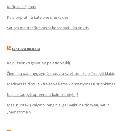
Kačių auklėjimas
Kaip pripratinti katę prie draskyklės
Sausas maistas šunims ar konservai – ką rinktis
LEKTUVU BILIETAI
Kaip išsirinkti geriausią pelėsio valiklį
Žieminių padangų žymėjimas yra svarbus – kaip išvengti klaidų
Medinės žaidimų aikštelės vaikams – pristatymas ir surinkimas
Kaip sutaupyti aptveriant kaimo sodybą?
Maži nuotekų valymo įrenginiai gali veikti ne tik tyliai, bet ir
„nematomai‘‘?