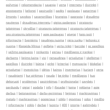
požymiai
|
rekomendacija
|
saugoja
|
verta
|
internetu
|
išsirinkti
|
atostogoms
|
kelionei
|
pasiruošti
|
padės
|
paslauga
|
patarimai
|
žmonės
|
sąvokos
|
savanoriškas
|
brangios
|
paprasta
|
draudimo
naujienos
|
draudimas internetu
|
pigios padangos
|
straipsnių
talpinimas
|
skrydžiai
|
straipsnių talpinimas
|
straipsnių talpinimas
|
seo straipsniu talpinimas
|
apie paslaugas
|
atvejai
|
kaip rasti
|
informacija
|
šventėms
|
naudinga nuoma
|
nėra sunku
|
kelionės ir
nuoma
|
Klaipėda-Vilnius
|
gelbėja
|
verta rinkti
|
barzdai
|
pc paieškos
|
vežimo paslaugos
|
renkantis
|
geriau
|
medžiagos ir įrankiai
|
darbams
|
liejimo kaina
|
visi
|
nenaudinga
|
privalumai
|
skelbimai
|
paieškos
|
išsirinkti
|
būtina
|
pirkti
|
kriterijai
|
motyvacija
|
blokeliai
|
privalumai
|
investicijos
|
idėjos
|
kainos
|
inventorius
|
kuriant
|
verta
|
naudojami
|
kur pirkimas
|
nauda
|
be tinko
|
medžiagos
|
kuo
dekoruoti
|
problemos
|
pasirinkimas
|
profesionalai
|
savybės
|
parduodu
|
pigiai
|
apdaila
|
info
|
ifasadai
|
kaina
|
reklama
|
apie
darbus
|
betonavimas
|
darbų gerinimas
|
liejimas
|
markiravimas
|
metalo
|
markiravimas
|
popieriaus
|
stiklo
|
pjovimas
|
odos
|
medžio
|
informacija
|
stiklo
|
darbai
|
lazeriu
|
400
|
istorija
|
galimybės
|