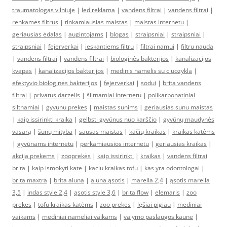
traumatologas vilniuje
|
led reklama
|
vandens filtrai
|
vandens filtrai
|
renkamės filtrus
|
tinkamiausias maistas
|
maistas internetu
|
geriausias ėdalas
|
augintojams
|
blogas
|
straipsniai
|
straipsniai
|
straipsniai
|
fejerverkai
|
ieskantiems filtru
|
filtrai namui
|
filtru nauda
|
vandens filtrai
|
vandens filtrai
|
biologinės bakterijos
|
kanalizacijos
kvapas
|
kanalizacijos bakterijos
|
medinis namelis su ciuozykla
|
efektyvio biologinės bakterijos
|
fejerverkai
|
sodui
|
brita vandens
filtrai
|
privatus darzelis
|
šiltnamiai internetu
|
polikarbonatiniai
siltnamiai
|
gyvunu prekes
|
maistas sunims
|
geriausias sunu maistas
|
kaip issirinkti kraika
|
gelbsti gyvūnus nuo karščio
|
gyvūnų maudynės
vasarą
|
šunų mityba
|
sausas maistas
|
kačių kraikas
|
kraikas katėms
|
gyvūnams internetu
|
perkamiausios internetu
|
geriausias kraikas
|
akcija prekems
|
zooprekės
|
kaip issirinkti
|
kraikas
|
vandens filtrai
brita
|
kaip ismokyti kate
|
kaciu kraikas tofu
|
kas yra odontologai
|
brita maxtra
|
brita aluna
|
aluna ąsotis
|
marella 2,4
|
ąsotis marella
3,5
|
indas style 2,4
|
ąsotis style 3,6
|
brita flow
|
elemaris
|
zoo
prekes
|
tofu kraikas katėms
|
zoo prekes
|
lęšiai pigiau
|
mediniai
vaikams
|
mediniai nameliai vaikams
|
valymo paslaugos kaune
|