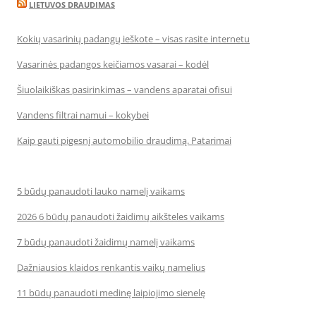
LIETUVOS DRAUDIMAS
Kokių vasarinių padangų ieškote – visas rasite internetu
Vasarinės padangos keičiamos vasarai – kodėl
Šiuolaikiškas pasirinkimas – vandens aparatai ofisui
Vandens filtrai namui – kokybei
Kaip gauti pigesnį automobilio draudimą. Patarimai
5 būdų panaudoti lauko namelį vaikams
2026 6 būdų panaudoti žaidimų aikšteles vaikams
7 būdų panaudoti žaidimų namelį vaikams
Dažniausios klaidos renkantis vaikų namelius
11 būdų panaudoti medinę laipiojimo sienelę