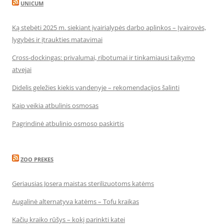
UNICUM
Ką stebėti 2025 m. siekiant įvairialypės darbo aplinkos – Įvairovės,
lygybės ir įtraukties matavimai
Cross-dockingas: privalumai, ribotumai ir tinkamiausi taikymo
atvejai
Didelis geležies kiekis vandenyje – rekomendacijos šalinti
Kaip veikia atbulinis osmosas
Pagrindinė atbulinio osmoso paskirtis
ZOO PREKES
Geriausias Josera maistas sterilizuotoms katėms
Augalinė alternatyva katėms – Tofu kraikas
Kačių kraiko rūšys – kokį parinkti katei