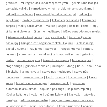
granules
|
mikrogranules kanalizacijos valymui
|
gelinis kanalizacijos
vamzdziu valiklis
|
vamzdziu valymui
|
probleminiams septikams
|
bakterijos maišeliais
|
retai naudojamai kanalizacijai
|
bakterijos
septikams
|
bakterijos priežiūrai
|
kokias cerpes rinktis
|
keramines
cerpes
|
malkų pardavimas
|
malkos
|
anglis
|
ko tikisi klientai
|
dujų
silikatiniai blokeliai
|
šiltinimo medžiagos
|
idėjos panaudojant trinkeles
|
trinkelės grindiniui puošia
|
statybos iš arko
|
informacija apie
paslaugą
|
kaip paruosti pagrinda trinkeliu klojimui
|
kiek kainuoja
pastoliu nuoma
|
naujienos
|
statybos
|
įrangos nuoma
|
pamatu
liejimas
|
stato namus
|
kanalizacijos kvapo naikinimas
|
griovimo
darbai
|
samotines plytos
|
keramikines cerpes
|
betono cerpes
|
stogo danga
|
grindinio trinkeles
|
multipor
|
ytong
|
haus
|
fibo
|
arko
|
blokeliai
|
akmens vata
|
statybines medziagos
|
statybinės
paslaugos
|
pastoliu nuoma
|
įrankių nuoma
|
kranu nuoma
|
kietas
kuras
|
buhalterines paslaugos
|
svarosgidas.lt
|
pigiausias
automobilio draudimas
|
populiari paslauga
|
kaip sutrumpinti
|
iššūkiai kelionėje
|
vežame
|
vežami keleiviai
|
kas veža
|
taisyklės ir
pareigos
|
ieškote kas parvežtų
|
berlynas, hamburgas, hanoveris
|
kelionės vasarą
|
geriau nei autobusu
|
kam pirmenybė
|
atkreipti