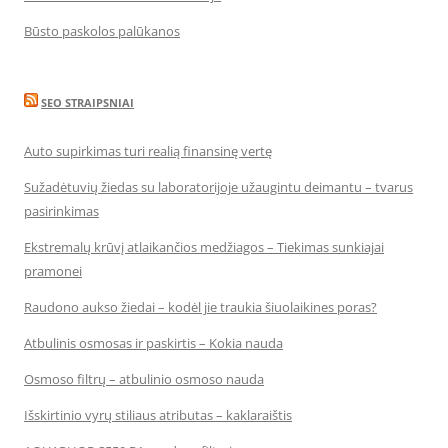
Būsto paskolos palūkanos
SEO STRAIPSNIAI
Auto supirkimas turi realią finansinę vertę
Sužadėtuvių žiedas su laboratorijoje užaugintu deimantu – tvarus
pasirinkimas
Ekstremalų krūvį atlaikančios medžiagos – Tiekimas sunkiajai
pramonei
Raudono aukso žiedai – kodėl jie traukia šiuolaikines poras?
Atbulinis osmosas ir paskirtis – Kokia nauda
Osmoso filtrų – atbulinio osmoso nauda
Išskirtinio vyrų stiliaus atributas – kaklaraištis