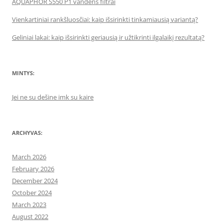
AQUAPHOR S550 P1 vandens filtrai
Vienkartiniai rankšluosčiai: kaip išsirinkti tinkamiausią variantą?
Geliniai lakai: kaip išsirinkti geriausią ir užtikrinti ilgalaikį rezultatą?
MINTYS:
Jei ne su dešine imk su kaire
ARCHYVAS:
March 2026
February 2026
December 2024
October 2024
March 2023
August 2022