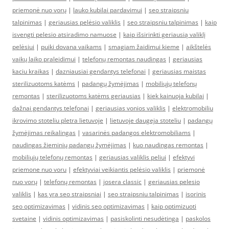
priemonė nuo vorų
|
lauko kubilai pardavimui
|
seo straipsniu
talpinimas
|
geriausias pelėsio valiklis
|
seo straipsniu talpinimas
|
kaip
isvengti pelesio atsiradimo namuose
|
kaip išsirinkti geriausią valiklį
pelėsiui
|
puiki dovana vaikams
|
smagiam žaidimui kieme
|
aikštelės
vaikų laiko praleidimui
|
telefonų remontas naudingas
|
geriausias
kaciu kraikas
|
dazniausiai gendantys telefonai
|
geriausias maistas
sterilizuotoms katėms
|
padangų žymėjimas
|
mobiliųjų telefonų
remontas
|
sterilizuotoms katėms geriausias
|
kiek kainuoja kubilai
|
dažnai gendantys telefonai
|
geriausias vonios valiklis
|
elektromobiliu
ikrovimo stoteliu pletra lietuvoje
|
lietuvoje daugeja stoteliu
|
padangų
žymėjimas reikalingas
|
vasarinės padangos elektromobiliams
|
naudingas žieminių padangų žymėjimas
|
kuo naudingas remontas
|
mobiliųjų telefonų remontas
|
geriausias valiklis peliui
|
efektyvi
priemone nuo voru
|
efektyviai veikiantis pelėsio valiklis
|
priemonė
nuo vorų
|
telefonų remontas
|
josera classic
|
geriausias pelesio
valiklis
|
kas yra seo straipsniai
|
seo straipsniu talpinimas
|
isorinis
seo optimizavimas
|
vidinis seo optimizavimas
|
kaip optimizuoti
svetaine
|
vidinis optimizavimas
|
pasiskolinti nesudėtinga
|
paskolos