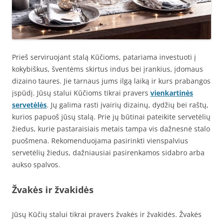
Prieš serviruojant stalą Kūčioms, patariama investuoti į
kokybiškus, šventėms skirtus indus bei įrankius, įdomaus
dizaino taures. Jie tarnaus jums ilgą laiką ir kurs prabangos
įspūdį. Jūsų stalui Kūčioms tikrai pravers
vienkartinės
servetėlės
. Jų galima rasti įvairių dizainų, dydžių bei raštų,
kurios papuoš jūsų stalą. Prie jų būtinai pateikite servetėlių
žiedus, kurie pastaraisiais metais tampa vis dažnesnė stalo
puošmena. Rekomenduojama pasirinkti vienspalvius
servetėlių žiedus, dažniausiai pasirenkamos sidabro arba
aukso spalvos.
Žvakės ir žvakidės
Jūsų Kūčių stalui tikrai pravers žvakės ir žvakidės. Žvakės