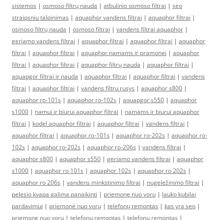
sistemos
|
osmoso filtrų nauda
|
atbulinio osmoso filtrai
|
seo
straipsniu talpinimas
|
aquaphor vandens filtrai
|
aquaphor filtrai
|
osmoso filtrų nauda
|
osmoso filtrai
|
vandens filtrai aquaphor
|
geriamo vandens filtrai
|
aquaphor filtrai
|
aquaphor filtrai
|
aquaphor
filtrai
|
aquaphor filtrai
|
aquaphor namams ir pramonei
|
aquaphor
filtrai
|
aquaphor filtrai
|
aquaphor filtrų nauda
|
aquaphor filtrai
|
aquapgor filtrai ir nauda
|
aquaphor filtrai
|
aquaphor filtrai
|
vandens
filtrai
|
aquaphor filtrai
|
vandens filtru rusys
|
aquaphor s800
|
aquaphor ro-101s
|
aquaphor ro-102s
|
aquapgor s550
|
aquaphor
s1000
|
namui ir biurui aquaphor filtrai
|
namams ir biurui aquaphor
filtrai
|
kodel aquaphor filtrai
|
aquaphor filtrai
|
vandens filtrai
|
aquaphor filtrai
|
aquaphor ro-101s
|
aquaphor ro-202s
|
aquaphor ro-
102s
|
aquaphor ro-202s
|
aquaphor ro-206s
|
vandens filtrai
|
aquaphor s800
|
aquaphor s550
|
geriamo vandens filtrai
|
aquaphor
s1000
|
aquaphor ro 101s
|
aquaphor 102s
|
aquaphor ro 202s
|
aquaphor ro 206s
|
vandens minkstinimo filtrai
|
nugeležinimo filtrai
|
pelesio kvapa galima panaikinti
|
priemone nuo voru
|
lauko kubilai
pardavimui
|
priemonė nuo vorų
|
telefonų remontas
|
kas yra seo
|
priemone nuo voru
|
telefonų remontas
|
telefonų remontas
|