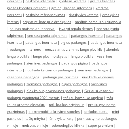
internetu
|
paskolos internetu
|
greitasis kreditas
|
greitas kreditas
|
greitas kreditas internetu
|
greitieji kreditai internetu
|
kreditas
internetu
|
paskolos refinansavimas
|
draskykles katems
|
draskykles
katems
|
pripratinti kate prie draskykles
|
medinis namelis su ciuozykla
|
sausas maistas ar konservai
|
isvalyti tepalo demes
|
seo straipsniu
talpinimas
|
seo straipsniu talpinimas
|
padangos internetu
|
padangos
internetu
|
padangos internetu
|
pigios padangos
|
padangos internetu
|
padangos internetu
|
neuzsalantis zieminis langu ploviklis
|
zieminis
langu ploviklis
|
langu plovimo skystis
|
langu ploviklis
|
vasarines
padangos
|
ziemines padangos
|
padangos pigiau
|
padangos
internetu
|
nuo kada keiciamos padangos
|
ziemines padangos
|
vasarines padangos
|
padangu pasirinkimas
|
nuo kada keiciamos
padangos
|
ziemines padangos
|
pigios padangos
|
vasarines
padangos
|
Kiek kainuoja vasarines padangos
|
Geriausi vasariniu
padangu gamintojai 2021 metais
|
tofu su bambuko anglimi
|
tofu
zalios arbatos ekstraktu
|
tofu kraikas originalus
|
prekiu gyvunams
grazinimas
|
elektromobiliu ikrovimo stoteles
|
paskolos bustui
|
mini
paskolos
|
kačių mityba
|
išmokykite katę
|
perkraustymo paslaugos
vilniuje
|
meistras vilniuje
|
odontologijos klinika
|
super premium
|