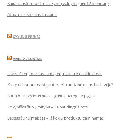
Kaip transformuoti užsakymų valdymą per 12 mėnesių?
Atbulinis osmosas ir nauda
GYVUNU PREKES
MAISTAS SUNIMS
Josera šunų maistas – kokybė, nauda ir pasirinkimas
Kur pirkti šunų maistą: internetu ar fizinėje parduotuvėje?
Šunų maistas internetu – greita, patogu ir pigiau
Kokybiška šunų mityba – ką naudinga žinoti
Sausas šunų maistas – iš kokių produktų gaminamas