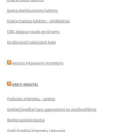
Josera sterilizuotoms katėms
Josera maistas katėms – atsiliepimai
CBD aliejaus nauda gyvūnams
Ką dovanoti įsigijusiam katę
NAUJOS PADANGOS INTERNETU
GREITI KREDITAI
Paskolos internetu – greitai
Greitieji kreditai tapo paprastesni su skaičiuoklėmis
Banko paskola būstui
Greiti kreditai internetu Lietuvoje