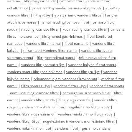
sistema
|
filtrų rūšys ir nauda
|
osmoso filtrai
|
vandens filtrai
nukalkinimui
|
vandens filtrų nauda
|
osmoso filtrų nauda
|
atbulinio
osmoso filtrai
|
filtrų rūšys
|
apie geriamo vandens filtrus
|
kas yra
atbulinis osmosas
|
namui naudingi osmoso filtrai
|
osmoso filtrų
nauda
|
naudingi osmoso filtrai
|
kuo naudingi osmoso filtrai
|
vandens
filtravimo sistemos
|
filtrų namui pasirinkimas
|
filtrai komfortui
namuose
|
vandens filtrai namui
|
filtrai namams
|
vandens filtrai
kokybei
|
tinkamiausi vandens filtrai namui
|
vandens filtravimo
sistemos namui
|
filtrų sprendimai namui
|
ieškome vandens filtrų
namui
|
vandens filtrų namui rūšys
|
vandens kokybei filtrai namui
|
vandens namui filtrų pasirinkimas
|
vandens filtrų rtūšys
|
vandens
kokybei name
|
rekomenduojami vandens filtrai namui
|
vandens filtrai
namui
|
filtrų namui rūšys
|
vandens filtrų rūšys
|
vandens filtrai namui
|
namui naudingi osmoso filtrai
|
namui geriausi osmoso filtrai
|
filtrai
namui
|
vandens filtrų nauda
|
filtrų rūšys ir nauda
|
vandens filtrų
rūšys
|
vandens minkštinimo filtrai
|
nugeležinimo filtrų nauda
|
vandens filtrai nugeležinimui
|
vandens minkštinimo filtrų nauda
|
vandens filtrų rūšys
|
nugeležinimo ir vandens monkštinimo filtrai
|
vandens nukalkinimo filtrai
|
vandens filtrai
|
geriamo vandens