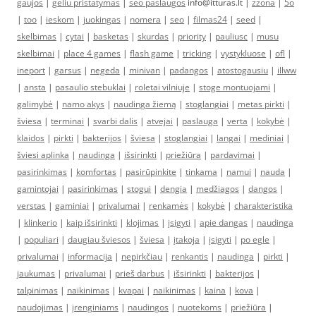
gaujos
|
geliu pristatymas
|
seo paslaugos
info@itturas.lt |
zzona
|
5o
|
too
|
ieskom
|
juokingas
|
nomera
|
seo
|
filmas24
|
seed
|
skelbimas
|
cytai
|
basketas
|
skurdas
|
priority
|
pauliusc
|
musu
skelbimai
|
place 4 games
|
flash game
|
tricking
|
vystykluose
|
ofl
|
ineport
|
garsus
|
negeda
|
minivan
|
padangos
|
atostogausiu
|
illww
|
ansta
|
pasaulio stebuklai
|
roletai vilniuje
|
stoge montuojami
|
galimybė
|
namo akys
|
naudinga žiemą
|
stoglangiai
|
metas pirkti
|
šviesa
|
terminai
|
svarbi dalis
|
atvejai
|
paslauga
|
verta
|
kokybė
|
klaidos
|
pirkti
|
bakterijos
|
šviesa
|
stoglangiai
|
langai
|
mediniai
|
šviesi aplinka
|
naudinga
|
išsirinkti
|
priežiūra
|
pardavimai
|
pasirinkimas
|
komfortas
|
pasirūpinkite
|
tinkama
|
namui
|
nauda
|
gamintojai
|
pasirinkimas
|
stogui
|
dengia
|
medžiagos
|
dangos
|
verstas
|
gaminiai
|
privalumai
|
renkamės
|
kokybė
|
charakteristika
|
klinkerio
|
kaip išsirinkti
|
klojimas
|
įsigyti
|
apie dangas
|
naudinga
|
populiari
|
daugiau šviesos
|
šviesa
|
įtakoja
|
įsigyti
|
po egle
|
privalumai
|
informacija
|
nepirkčiau
|
renkantis
|
naudinga
|
pirkti
|
jaukumas
|
privalumai
|
prieš darbus
|
išsirinkti
|
bakterijos
|
talpinimas
|
naikinimas
|
kvapai
|
naikinimas
|
kaina
|
kova
|
naudojimas
|
įrenginiams
|
naudingos
|
nuotekoms
|
priežiūra
|