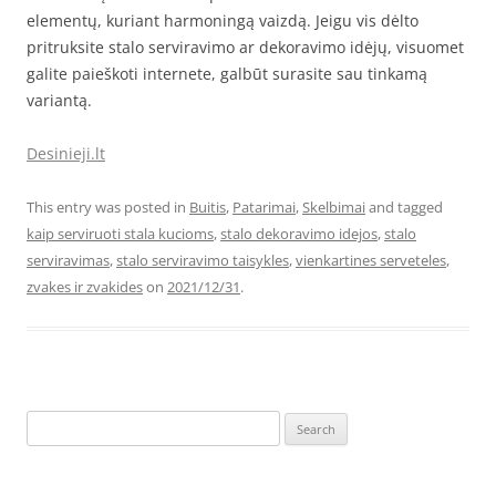
elementų, kuriant harmoningą vaizdą. Jeigu vis dėlto
pritruksite stalo serviravimo ar dekoravimo idėjų, visuomet
galite paieškoti internete, galbūt surasite sau tinkamą
variantą.
Desinieji.lt
This entry was posted in
Buitis
,
Patarimai
,
Skelbimai
and tagged
kaip serviruoti stala kucioms
,
stalo dekoravimo idejos
,
stalo
serviravimas
,
stalo serviravimo taisykles
,
vienkartines serveteles
,
zvakes ir zvakides
on
2021/12/31
.
Search
for: