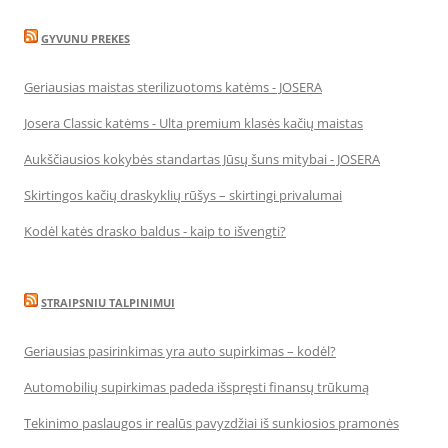
GYVUNU PREKES
Geriausias maistas sterilizuotoms katėms - JOSERA
Josera Classic katėms - Ulta premium klasės kačių maistas
Aukščiausios kokybės standartas Jūsų šuns mitybai - JOSERA
Skirtingos kačių draskyklių rūšys – skirtingi privalumai
Kodėl katės drasko baldus - kaip to išvengti?
STRAIPSNIU TALPINIMUI
Geriausias pasirinkimas yra auto supirkimas – kodėl?
Automobilių supirkimas padeda išspręsti finansų trūkumą
Tekinimo paslaugos ir realūs pavyzdžiai iš sunkiosios pramonės