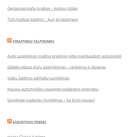
Geriausias kačių kraikas – kokios rūšies
Tofu kraikas katėms – kuo jis ypatingas
STRAIPSNIŲ TALPINIMAS
Auto supirkimas mažina praktinę riziką parduodant automobilį
Didelis vidaus durų pasirinkimas – rankenos ir dizainas
Vaikų žaidimo aikštelių surinkimas
Naujos automobilių vasarinės padangos internetu
Goodyear padangų žymėjimas – ką žymi naujas?
AUGINTINIU PREKES
Josera Classic katėms