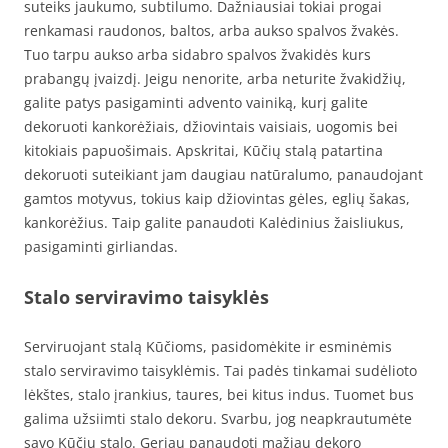
suteiks jaukumo, subtilumo. Dažniausiai tokiai progai
renkamasi raudonos, baltos, arba aukso spalvos žvakės.
Tuo tarpu aukso arba sidabro spalvos žvakidės kurs
prabangų įvaizdį. Jeigu nenorite, arba neturite žvakidžių,
galite patys pasigaminti advento vainiką, kurį galite
dekoruoti kankorėžiais, džiovintais vaisiais, uogomis bei
kitokiais papuošimais. Apskritai, Kūčių stalą patartina
dekoruoti suteikiant jam daugiau natūralumo, panaudojant
gamtos motyvus, tokius kaip džiovintas gėles, eglių šakas,
kankorėžius. Taip galite panaudoti Kalėdinius žaisliukus,
pasigaminti girliandas.
Stalo serviravimo taisyklės
Serviruojant stalą Kūčioms, pasidomėkite ir esminėmis
stalo serviravimo taisyklėmis. Tai padės tinkamai sudėlioto
lėkštes, stalo įrankius, taures, bei kitus indus. Tuomet bus
galima užsiimti stalo dekoru. Svarbu, jog neapkrautumėte
savo Kūčių stalo. Geriau panaudoti mažiau dekoro