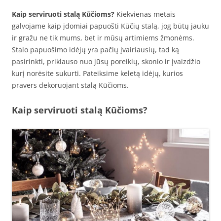
Kaip serviruoti stalą Kūčioms?
Kiekvienas metais
galvojame kaip įdomiai papuošti Kūčių stalą, jog būtų jauku
ir gražu ne tik mums, bet ir mūsų artimiems žmonėms.
Stalo papuošimo idėjų yra pačių įvairiausių, tad ką
pasirinkti, priklauso nuo jūsų poreikių, skonio ir įvaizdžio
kurį norėsite sukurti. Pateiksime keletą idėjų, kurios
pravers dekoruojant stalą Kūčioms.
Kaip serviruoti stalą Kūčioms?