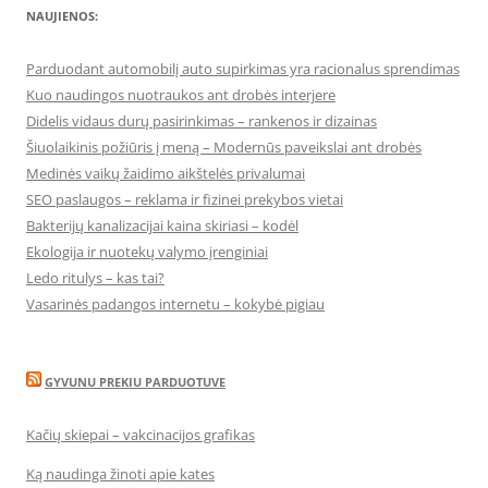
NAUJIENOS:
Parduodant automobilį auto supirkimas yra racionalus sprendimas
Kuo naudingos nuotraukos ant drobės interjere
Didelis vidaus durų pasirinkimas – rankenos ir dizainas
Šiuolaikinis požiūris į meną – Modernūs paveikslai ant drobės
Medinės vaikų žaidimo aikštelės privalumai
SEO paslaugos – reklama ir fizinei prekybos vietai
Bakterijų kanalizacijai kaina skiriasi – kodėl
Ekologija ir nuotekų valymo įrenginiai
Ledo ritulys – kas tai?
Vasarinės padangos internetu – kokybė pigiau
GYVUNU PREKIU PARDUOTUVE
Kačių skiepai – vakcinacijos grafikas
Ką naudinga žinoti apie kates