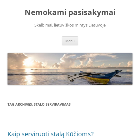
Skip
to
Nemokami pasisakymai
content
Skelbimai, lietuviškos mintys Lietuvoje
Menu
TAG ARCHIVES:
STALO SERVIRAVIMAS
Kaip serviruoti stalą Kūčioms?