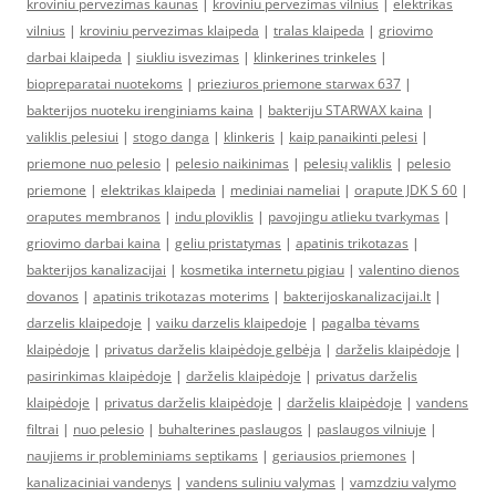
kroviniu pervezimas kaunas
|
kroviniu pervezimas vilnius
|
elektrikas
vilnius
|
kroviniu pervezimas klaipeda
|
tralas klaipeda
|
griovimo
darbai klaipeda
|
siukliu isvezimas
|
klinkerines trinkeles
|
biopreparatai nuotekoms
|
prieziuros priemone starwax 637
|
bakterijos nuoteku irenginiams kaina
|
bakteriju STARWAX kaina
|
valiklis pelesiui
|
stogo danga
|
klinkeris
|
kaip panaikinti pelesi
|
priemone nuo pelesio
|
pelesio naikinimas
|
pelesių valiklis
|
pelesio
priemone
|
elektrikas klaipeda
|
mediniai nameliai
|
orapute JDK S 60
|
oraputes membranos
|
indu ploviklis
|
pavojingu atlieku tvarkymas
|
griovimo darbai kaina
|
geliu pristatymas
|
apatinis trikotazas
|
bakterijos kanalizacijai
|
kosmetika internetu pigiau
|
valentino dienos
dovanos
|
apatinis trikotazas moterims
|
bakterijoskanalizacijai.lt
|
darzelis klaipedoje
|
vaiku darzelis klaipedoje
|
pagalba tėvams
klaipėdoje
|
privatus darželis klaipėdoje gelbėja
|
darželis klaipėdoje
|
pasirinkimas klaipėdoje
|
darželis klaipėdoje
|
privatus darželis
klaipėdoje
|
privatus darželis klaipėdoje
|
darželis klaipėdoje
|
vandens
filtrai
|
nuo pelesio
|
buhalterines paslaugos
|
paslaugos vilniuje
|
naujiems ir probleminiams septikams
|
geriausios priemones
|
kanalizaciniai vandenys
|
vandens suliniu valymas
|
vamzdziu valymo