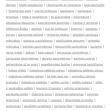
dėmesį
|
kodėl populiarios
|
į dortmundą ar mincheną
|
kaip pasiruošti
|
žinome kas veža
|
nuo ko priklauso
|
paslaugos
|
paslaugos
|
procesas
|
mitai ir paneigimai
|
ką prarandate
|
informacija
|
aktualiausi klausimai
|
kaip teisingai pasirinkti
|
įrankiai ir terminai
|
efektyvus būdas
|
epitetai
|
nuo ko priklauso
|
kriterijai
|
patogiau
|
geriau
|
planuojate kelionę
|
renkantis tiekėją
|
populiari paslauga
|
mikriukais
|
patogus susisiekimas
|
skaičiuojate atstumą
|
renkatės
mikriukus
|
kokybės pasirinkimas
|
ekonomiški sprendimai
|
kuriame
|
verta rinktis
|
įtakoja
|
kaip sukurti
|
geriausias sprendimas
|
geriausias pasirinkimas
|
dangos pasirinkimas
|
gaminio istorija
|
palyginkime už ar prieš
|
pagalbininkas buičiai
|
priemonė kamščiams
|
kokias rinktis
|
indaploviu tabletes pigiau
|
indaploviu tabletes pigiau
|
indaploviu tabletes pigiau
|
ne toks kaip visi
|
vamzdziu valymo
granules
|
indaploviu tabletes
|
valiklis voniai
|
valiklis tualetui
|
stiklų
ir veidrodžių valiklis
|
tvoroms iš betono
|
valymo priemonės
|
parduodu mišką
|
išskirtinė tvora
|
straipsnių talpinimas
|
valymas
priemone
|
priemonė valymui
|
rulonais
|
išbandykite granules
|
priemonės
|
gaudyklių priežiūrai
|
tarnauja ilgai
|
betoninė ar medinė
|