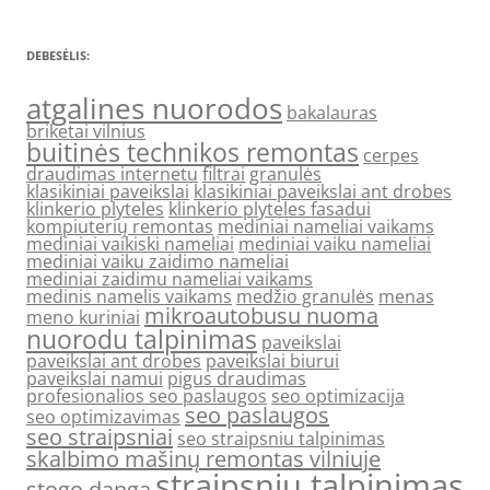
DEBESĖLIS:
atgalines nuorodos
bakalauras
briketai vilnius
buitinės technikos remontas
cerpes
draudimas internetu
filtrai
granulės
klasikiniai paveikslai
klasikiniai paveikslai ant drobes
klinkerio plyteles
klinkerio plyteles fasadui
kompiuterių remontas
mediniai nameliai vaikams
mediniai vaikiski nameliai
mediniai vaiku nameliai
mediniai vaiku zaidimo nameliai
mediniai zaidimu nameliai vaikams
medinis namelis vaikams
medžio granulės
menas
mikroautobusu nuoma
meno kuriniai
nuorodu talpinimas
paveikslai
paveikslai ant drobes
paveikslai biurui
paveikslai namui
pigus draudimas
profesionalios seo paslaugos
seo optimizacija
seo paslaugos
seo optimizavimas
seo straipsniai
seo straipsniu talpinimas
skalbimo mašinų remontas vilniuje
straipsniu talpinimas
stogo danga