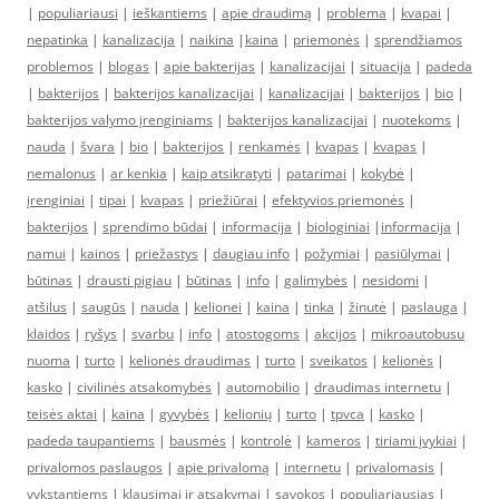
|
populiariausi
|
ieškantiems
|
apie draudimą
|
problema
|
kvapai
|
nepatinka
|
kanalizacija
|
naikina
|
kaina
|
priemonės
|
sprendžiamos
problemos
|
blogas
|
apie bakterijas
|
kanalizacijai
|
situacija
|
padeda
|
bakterijos
|
bakterijos kanalizacijai
|
kanalizacijai
|
bakterijos
|
bio
|
bakterijos valymo įrenginiams
|
bakterijos kanalizacijai
|
nuotekoms
|
nauda
|
švara
|
bio
|
bakterijos
|
renkamės
|
kvapas
|
kvapas
|
nemalonus
|
ar kenkia
|
kaip atsikratyti
|
patarimai
|
kokybė
|
įrenginiai
|
tipai
|
kvapas
|
priežiūrai
|
efektyvios priemonės
|
bakterijos
|
sprendimo būdai
|
informacija
|
biologiniai
|
informacija
|
namui
|
kainos
|
priežastys
|
daugiau info
|
požymiai
|
pasiūlymai
|
būtinas
|
drausti pigiau
|
būtinas
|
info
|
galimybės
|
nesidomi
|
atšilus
|
saugūs
|
nauda
|
kelionei
|
kaina
|
tinka
|
žinutė
|
paslauga
|
klaidos
|
ryšys
|
svarbu
|
info
|
atostogoms
|
akcijos
|
mikroautobusu
nuoma
|
turto
|
kelionės draudimas
|
turto
|
sveikatos
|
kelionės
|
kasko
|
civilinės atsakomybės
|
automobilio
|
draudimas internetu
|
teisės aktai
|
kaina
|
gyvybės
|
kelionių
|
turto
|
tpvca
|
kasko
|
padeda taupantiems
|
bausmės
|
kontrolė
|
kameros
|
tiriami įvykiai
|
privalomos paslaugos
|
apie privalomą
|
internetu
|
privalomasis
|
vykstantiems
|
klausimai ir atsakymai
|
sąvokos
|
populiariausias
|