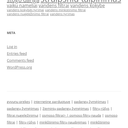
vaiku nameliai
vandens filtrai
vandens kokybe
vandens kokybės tyrimai
vandens minkstinimo filtrai
vandens nugeležinimo filtrai
vandens tyrimas
META
Log in
Entries feed
Comments feed
WordPress.org
gyvunu prekes
|
internetine parduotuve
|
padangų žymėjimas
|
padangų žymėjimas
|
žieminių padangų žymėjimas
|
filtrų rūšys
|
filtrai nugeležinimui
|
osmoso filtrai> |
osmoso filtrų nauda
|
osmoso
filtrai
|
filtrų rūšys
|
minkštinimo filtrų naudojimas
|
minkštinimo