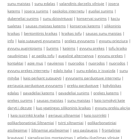
sunu maistas
|
sunu edalas
|
valandinis darzelis vilniuje
|
josera
katems
|
josera sunims
|
paskolos internetu
|
guoliai sunims
|
dubeneliai sunims
|
sunu dziovintuvai
|
konservai sunims
|
kaciu
tualetas
|
sausas maistas katems
|
konservai katems
|
silikoninis
kraikas
|
bentonitinis kraikas
|
kraikas tofu
|
sausas sunu maistas
|
info
|
kaip sutaupyti gyvunams
|
prekes gyvunams
|
gyvunu prieziura
|
gyvunu augintojams
|
šunims
|
katėms
|
gyvunu prekes
|
tofu kraiko
naudojimas
|
ar patiks tofu
|
augalinė alternatyva
|
gyvunu prekes
|
kontaktai
|
apie mus
|
naujienos
|
nuorodos
|
nuorodos
|
nuorodos
|
gyvunu prekes internetu
|
edalo itaka
|
sunu edalas ir isvaizda
|
sunu
mityba
|
kaip perkant sutaupyti
|
gyvunams parduotuve internetu
|
geriausia parduotuve gyvunams
|
prekiu parduotuve
|
kokybiskas
edalas
|
pavadeliai katems
|
pavadeliai sunims
|
prekes katems
|
prekes sunims
|
sausas maistas
|
sunu maistas
|
kaip ismokyti kate
daryti i dezute
|
kuo ypatingas silikoninis kraikas
|
gyvunu prekiu akcija
|
kaip issirinkti kraika
|
geriausi siltnamiai
|
kaip issirinkti
|
polikarbonatiniai šiltnamiai
|
tvirti siltnamiai
|
polikarbonatiniai
atsiliepimai
|
šiltnamiai atsiliepimai
|
seo paslaugos
|
frontaliniai
krautuvai
|
signalizacijos montavimas
|
atliekų išvežimas vilniuje
|