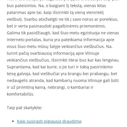
bus pateisintos. Na, o baigiant šį tekstą, vienas kitas
patarimas apie tai, kaip išsirinkti tą vieną vienintelį
viešbutį. Svarbu atsižvelgti ne tik į savo norus ar poreikius,
bet ir verta pasinaudoti pagalbinėmis priemonėmis.
Galima tik pasidžiaugti, kad šiuo metu egzistuoja ne vienas
interneto portalas, kuria yra pateikiama informacija apie
visus šiuo metu mūsų šalyje veikiančius viešbučius. Na,
turint pačią svarbiausią informaciją apie Vilniuje
veikiančius viešbučius, išsirinkti tikrai bus kur kas lengviau.
Suprantama, kad kai kurie, o jie turi ir tokią pasirinkimo
teisę galvoja, kad viešbučiai yra brangu bei prabangu, bet
nedaugelis atranda, kad kambarių nuoma Vilniuje gali būti
ir už priimtiną kainą, nebrangi, o kambariai ir
komfortabilūs.
Taip pat skaitykite:
Kaip susirasti pigiausią draudimą
;