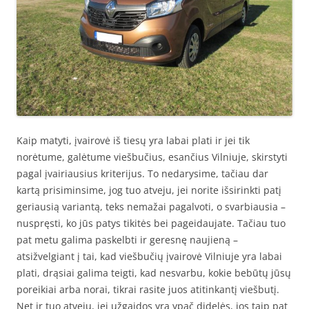
Kaip matyti, įvairovė iš tiesų yra labai plati ir jei tik
norėtume, galėtume viešbučius, esančius Vilniuje, skirstyti
pagal įvairiausius kriterijus. To nedarysime, tačiau dar
kartą prisiminsime, jog tuo atveju, jei norite išsirinkti patį
geriausią variantą, teks nemažai pagalvoti, o svarbiausia –
nuspręsti, ko jūs patys tikitės bei pageidaujate. Tačiau tuo
pat metu galima paskelbti ir geresnę naujieną –
atsižvelgiant į tai, kad viešbučių įvairovė Vilniuje yra labai
plati, drąsiai galima teigti, kad nesvarbu, kokie bebūtų jūsų
poreikiai arba norai, tikrai rasite juos atitinkantį viešbutį.
Net ir tuo atveju, jei užgaidos yra ypač didelės, jos taip pat