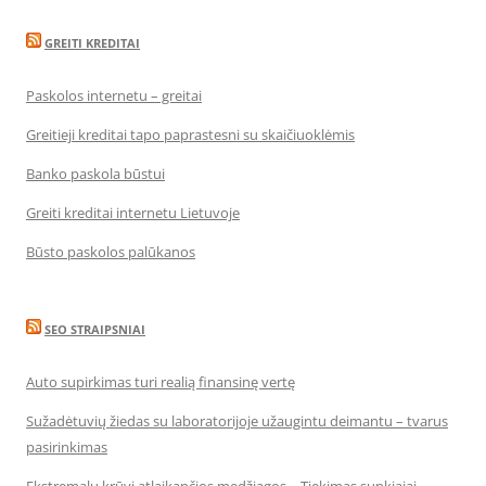
GREITI KREDITAI
Paskolos internetu – greitai
Greitieji kreditai tapo paprastesni su skaičiuoklėmis
Banko paskola būstui
Greiti kreditai internetu Lietuvoje
Būsto paskolos palūkanos
SEO STRAIPSNIAI
Auto supirkimas turi realią finansinę vertę
Sužadėtuvių žiedas su laboratorijoje užaugintu deimantu – tvarus
pasirinkimas