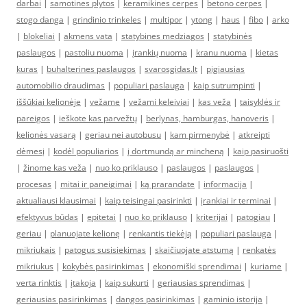
darbai
|
samotines plytos
|
keramikines cerpes
|
betono cerpes
|
stogo danga
|
grindinio trinkeles
|
multipor
|
ytong
|
haus
|
fibo
|
arko
|
blokeliai
|
akmens vata
|
statybines medziagos
|
statybinės
paslaugos
|
pastoliu nuoma
|
įrankių nuoma
|
kranu nuoma
|
kietas
kuras
|
buhalterines paslaugos
|
svarosgidas.lt
|
pigiausias
automobilio draudimas
|
populiari paslauga
|
kaip sutrumpinti
|
iššūkiai kelionėje
|
vežame
|
vežami keleiviai
|
kas veža
|
taisyklės ir
pareigos
|
ieškote kas parvežtų
|
berlynas, hamburgas, hanoveris
|
kelionės vasarą
|
geriau nei autobusu
|
kam pirmenybė
|
atkreipti
dėmesį
|
kodėl populiarios
|
į dortmundą ar mincheną
|
kaip pasiruošti
|
žinome kas veža
|
nuo ko priklauso
|
paslaugos
|
paslaugos
|
procesas
|
mitai ir paneigimai
|
ką prarandate
|
informacija
|
aktualiausi klausimai
|
kaip teisingai pasirinkti
|
įrankiai ir terminai
|
efektyvus būdas
|
epitetai
|
nuo ko priklauso
|
kriterijai
|
patogiau
|
geriau
|
planuojate kelionę
|
renkantis tiekėją
|
populiari paslauga
|
mikriukais
|
patogus susisiekimas
|
skaičiuojate atstumą
|
renkatės
mikriukus
|
kokybės pasirinkimas
|
ekonomiški sprendimai
|
kuriame
|
verta rinktis
|
įtakoja
|
kaip sukurti
|
geriausias sprendimas
|
geriausias pasirinkimas
|
dangos pasirinkimas
|
gaminio istorija
|