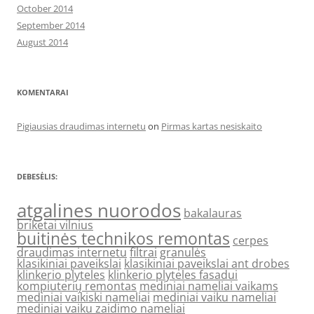
October 2014
September 2014
August 2014
KOMENTARAI
Pigiausias draudimas internetu
on
Pirmas kartas nesiskaito
DEBESĖLIS:
atgalines nuorodos
bakalauras
briketai vilnius
buitinės technikos remontas
cerpes
draudimas internetu
filtrai
granulės
klasikiniai paveikslai
klasikiniai paveikslai ant drobes
klinkerio plyteles
klinkerio plyteles fasadui
kompiuterių remontas
mediniai nameliai vaikams
mediniai vaikiski nameliai
mediniai vaiku nameliai
mediniai vaiku zaidimo nameliai