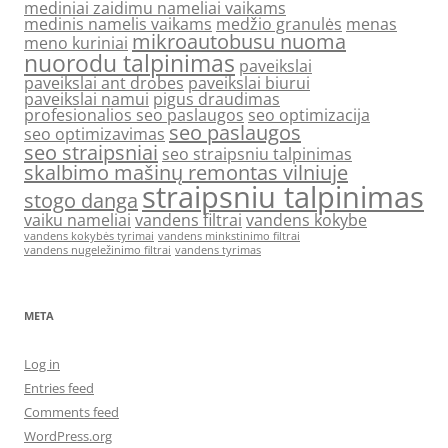
mediniai zaidimu nameliai vaikams
medinis namelis vaikams
medžio granulės
menas
mikroautobusu nuoma
meno kuriniai
nuorodu talpinimas
paveikslai
paveikslai ant drobes
paveikslai biurui
paveikslai namui
pigus draudimas
profesionalios seo paslaugos
seo optimizacija
seo paslaugos
seo optimizavimas
seo straipsniai
seo straipsniu talpinimas
skalbimo mašinų remontas vilniuje
straipsniu talpinimas
stogo danga
vaiku nameliai
vandens filtrai
vandens kokybe
vandens kokybės tyrimai
vandens minkstinimo filtrai
vandens nugeležinimo filtrai
vandens tyrimas
META
Log in
Entries feed
Comments feed
WordPress.org