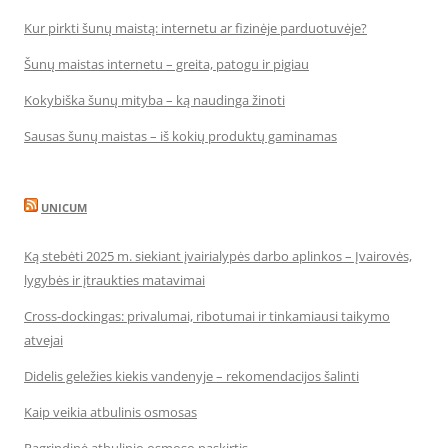
Kur pirkti šunų maistą: internetu ar fizinėje parduotuvėje?
Šunų maistas internetu – greita, patogu ir pigiau
Kokybiška šunų mityba – ką naudinga žinoti
Sausas šunų maistas – iš kokių produktų gaminamas
UNICUM
Ką stebėti 2025 m. siekiant įvairialypės darbo aplinkos – Įvairovės,
lygybės ir įtraukties matavimai
Cross-dockingas: privalumai, ribotumai ir tinkamiausi taikymo
atvejai
Didelis geležies kiekis vandenyje – rekomendacijos šalinti
Kaip veikia atbulinis osmosas