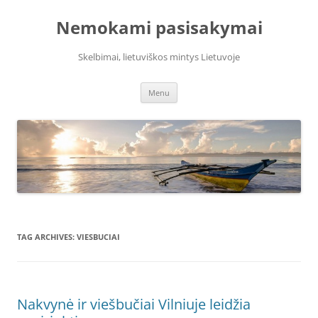
Skip
to
Nemokami pasisakymai
content
Skelbimai, lietuviškos mintys Lietuvoje
Menu
TAG ARCHIVES:
VIESBUCIAI
Nakvynė ir viešbučiai Vilniuje leidžia