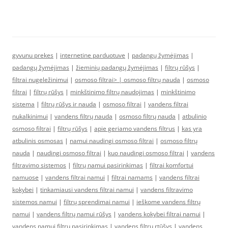
gyvunu prekes
|
internetine parduotuve
|
padangų žymėjimas
|
padangų žymėjimas
|
žieminių padangų žymėjimas
|
filtrų rūšys
|
filtrai nugeležinimui
|
osmoso filtrai> |
osmoso filtrų nauda
|
osmoso
filtrai
|
filtrų rūšys
|
minkštinimo filtrų naudojimas
|
minkštinimo
sistema
|
filtrų rūšys ir nauda
|
osmoso filtrai
|
vandens filtrai
nukalkinimui
|
vandens filtrų nauda
|
osmoso filtrų nauda
|
atbulinio
osmoso filtrai
|
filtrų rūšys
|
apie geriamo vandens filtrus
|
kas yra
atbulinis osmosas
|
namui naudingi osmoso filtrai
|
osmoso filtrų
nauda
|
naudingi osmoso filtrai
|
kuo naudingi osmoso filtrai
|
vandens
filtravimo sistemos
|
filtrų namui pasirinkimas
|
filtrai komfortui
namuose
|
vandens filtrai namui
|
filtrai namams
|
vandens filtrai
kokybei
|
tinkamiausi vandens filtrai namui
|
vandens filtravimo
sistemos namui
|
filtrų sprendimai namui
|
ieškome vandens filtrų
namui
|
vandens filtrų namui rūšys
|
vandens kokybei filtrai namui
|
vandens namui filtrų pasirinkimas
|
vandens filtrų rtūšys
|
vandens