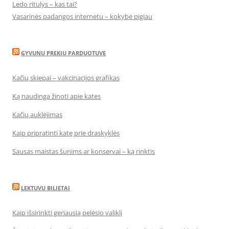
Ledo ritulys – kas tai?
Vasarinės padangos internetu – kokybė pigiau
GYVUNU PREKIU PARDUOTUVE
Kačių skiepai – vakcinacijos grafikas
Ką naudinga žinoti apie kates
Kačių auklėjimas
Kaip pripratinti katę prie draskyklės
Sausas maistas šunims ar konservai – ką rinktis
LEKTUVU BILIETAI
Kaip išsirinkti geriausią pelėsio valiklį