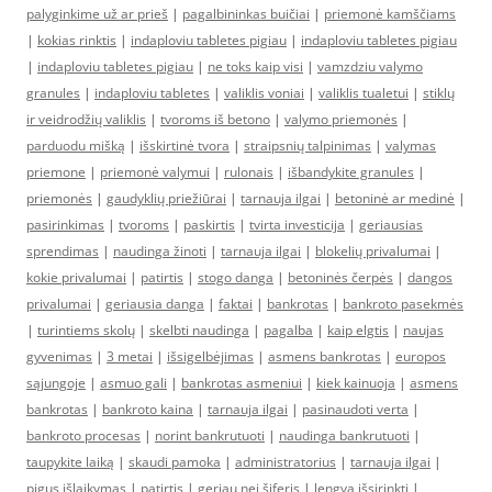
palyginkime už ar prieš
|
pagalbininkas buičiai
|
priemonė kamščiams
|
kokias rinktis
|
indaploviu tabletes pigiau
|
indaploviu tabletes pigiau
|
indaploviu tabletes pigiau
|
ne toks kaip visi
|
vamzdziu valymo
granules
|
indaploviu tabletes
|
valiklis voniai
|
valiklis tualetui
|
stiklų
ir veidrodžių valiklis
|
tvoroms iš betono
|
valymo priemonės
|
parduodu mišką
|
išskirtinė tvora
|
straipsnių talpinimas
|
valymas
priemone
|
priemonė valymui
|
rulonais
|
išbandykite granules
|
priemonės
|
gaudyklių priežiūrai
|
tarnauja ilgai
|
betoninė ar medinė
|
pasirinkimas
|
tvoroms
|
paskirtis
|
tvirta investicija
|
geriausias
sprendimas
|
naudinga žinoti
|
tarnauja ilgai
|
blokelių privalumai
|
kokie privalumai
|
patirtis
|
stogo danga
|
betoninės čerpės
|
dangos
privalumai
|
geriausia danga
|
faktai
|
bankrotas
|
bankroto pasekmės
|
turintiems skolų
|
skelbti naudinga
|
pagalba
|
kaip elgtis
|
naujas
gyvenimas
|
3 metai
|
išsigelbėjimas
|
asmens bankrotas
|
europos
sąjungoje
|
asmuo gali
|
bankrotas asmeniui
|
kiek kainuoja
|
asmens
bankrotas
|
bankroto kaina
|
tarnauja ilgai
|
pasinaudoti verta
|
bankroto procesas
|
norint bankrutuoti
|
naudinga bankrutuoti
|
taupykite laiką
|
skaudi pamoka
|
administratorius
|
tarnauja ilgai
|
pigus išlaikymas
|
patirtis
|
geriau nei šiferis
|
lengva išsirinkti
|