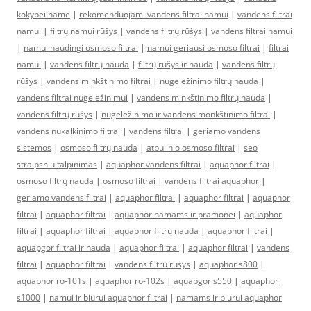
kokybei name
|
rekomenduojami vandens filtrai namui
|
vandens filtrai
namui
|
filtrų namui rūšys
|
vandens filtrų rūšys
|
vandens filtrai namui
|
namui naudingi osmoso filtrai
|
namui geriausi osmoso filtrai
|
filtrai
namui
|
vandens filtrų nauda
|
filtrų rūšys ir nauda
|
vandens filtrų
rūšys
|
vandens minkštinimo filtrai
|
nugeležinimo filtrų nauda
|
vandens filtrai nugeležinimui
|
vandens minkštinimo filtrų nauda
|
vandens filtrų rūšys
|
nugeležinimo ir vandens monkštinimo filtrai
|
vandens nukalkinimo filtrai
|
vandens filtrai
|
geriamo vandens
sistemos
|
osmoso filtrų nauda
|
atbulinio osmoso filtrai
|
seo
straipsniu talpinimas
|
aquaphor vandens filtrai
|
aquaphor filtrai
|
osmoso filtrų nauda
|
osmoso filtrai
|
vandens filtrai aquaphor
|
geriamo vandens filtrai
|
aquaphor filtrai
|
aquaphor filtrai
|
aquaphor
filtrai
|
aquaphor filtrai
|
aquaphor namams ir pramonei
|
aquaphor
filtrai
|
aquaphor filtrai
|
aquaphor filtrų nauda
|
aquaphor filtrai
|
aquapgor filtrai ir nauda
|
aquaphor filtrai
|
aquaphor filtrai
|
vandens
filtrai
|
aquaphor filtrai
|
vandens filtru rusys
|
aquaphor s800
|
aquaphor ro-101s
|
aquaphor ro-102s
|
aquapgor s550
|
aquaphor
s1000
|
namui ir biurui aquaphor filtrai
|
namams ir biurui aquaphor