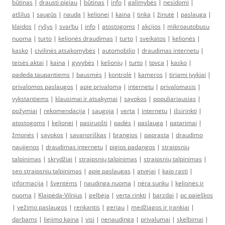
būtinas
|
drausti pigiau
|
būtinas
|
info
|
galimybės
|
nesidomi
|
atšilus
|
saugūs
|
nauda
|
kelionei
|
kaina
|
tinka
|
žinutė
|
paslauga
|
klaidos
|
ryšys
|
svarbu
|
info
|
atostogoms
|
akcijos
|
mikroautobusu
nuoma
|
turto
|
kelionės draudimas
|
turto
|
sveikatos
|
kelionės
|
kasko
|
civilinės atsakomybės
|
automobilio
|
draudimas internetu
|
teisės aktai
|
kaina
|
gyvybės
|
kelionių
|
turto
|
tpvca
|
kasko
|
padeda taupantiems
|
bausmės
|
kontrolė
|
kameros
|
tiriami įvykiai
|
privalomos paslaugos
|
apie privalomą
|
internetu
|
privalomasis
|
vykstantiems
|
klausimai ir atsakymai
|
sąvokos
|
populiariausias
|
požymiai
|
rekomendacija
|
saugoja
|
verta
|
internetu
|
išsirinkti
|
atostogoms
|
kelionei
|
pasiruošti
|
padės
|
paslauga
|
patarimai
|
žmonės
|
sąvokos
|
savanoriškas
|
brangios
|
paprasta
|
draudimo
naujienos
|
draudimas internetu
|
pigios padangos
|
straipsnių
talpinimas
|
skrydžiai
|
straipsnių talpinimas
|
straipsnių talpinimas
|
seo straipsniu talpinimas
|
apie paslaugas
|
atvejai
|
kaip rasti
|
informacija
|
šventėms
|
naudinga nuoma
|
nėra sunku
|
kelionės ir
nuoma
|
Klaipėda-Vilnius
|
gelbėja
|
verta rinkti
|
barzdai
|
pc paieškos
|
vežimo paslaugos
|
renkantis
|
geriau
|
medžiagos ir įrankiai
|
darbams
|
liejimo kaina
|
visi
|
nenaudinga
|
privalumai
|
skelbimai
|