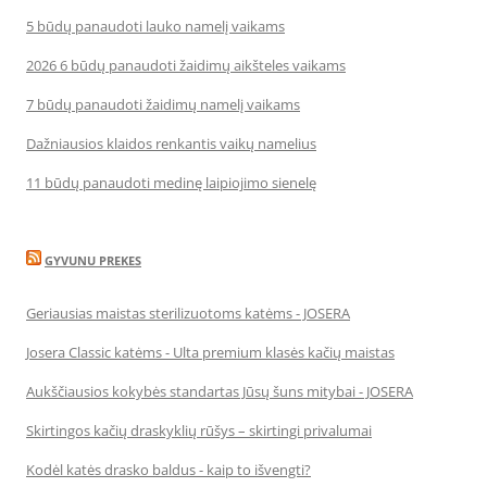
5 būdų panaudoti lauko namelį vaikams
2026 6 būdų panaudoti žaidimų aikšteles vaikams
7 būdų panaudoti žaidimų namelį vaikams
Dažniausios klaidos renkantis vaikų namelius
11 būdų panaudoti medinę laipiojimo sienelę
GYVUNU PREKES
Geriausias maistas sterilizuotoms katėms - JOSERA
Josera Classic katėms - Ulta premium klasės kačių maistas
Aukščiausios kokybės standartas Jūsų šuns mitybai - JOSERA
Skirtingos kačių draskyklių rūšys – skirtingi privalumai
Kodėl katės drasko baldus - kaip to išvengti?