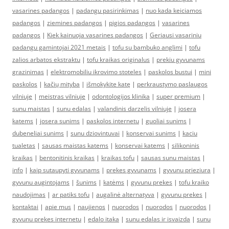
vasarines padangos
|
padangu pasirinkimas
|
nuo kada keiciamos
padangos
|
ziemines padangos
|
pigios padangos
|
vasarines
padangos
|
Kiek kainuoja vasarines padangos
|
Geriausi vasariniu
padangu gamintojai 2021 metais
|
tofu su bambuko anglimi
|
tofu
zalios arbatos ekstraktu
|
tofu kraikas originalus
|
prekiu gyvunams
grazinimas
|
elektromobiliu ikrovimo stoteles
|
paskolos bustui
|
mini
paskolos
|
kačių mityba
|
išmokykite katę
|
perkraustymo paslaugos
vilniuje
|
meistras vilniuje
|
odontologijos klinika
|
super premium
|
sunu maistas
|
sunu edalas
|
valandinis darzelis vilniuje
|
josera
katems
|
josera sunims
|
paskolos internetu
|
guoliai sunims
|
dubeneliai sunims
|
sunu dziovintuvai
|
konservai sunims
|
kaciu
tualetas
|
sausas maistas katems
|
konservai katems
|
silikoninis
kraikas
|
bentonitinis kraikas
|
kraikas tofu
|
sausas sunu maistas
|
info
|
kaip sutaupyti gyvunams
|
prekes gyvunams
|
gyvunu prieziura
|
gyvunu augintojams
|
šunims
|
katėms
|
gyvunu prekes
|
tofu kraiko
naudojimas
|
ar patiks tofu
|
augalinė alternatyva
|
gyvunu prekes
|
kontaktai
|
apie mus
|
naujienos
|
nuorodos
|
nuorodos
|
nuorodos
|
gyvunu prekes internetu
|
edalo itaka
|
sunu edalas ir isvaizda
|
sunu