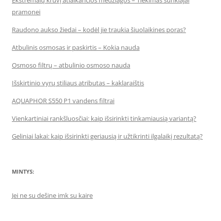
Ekstremalų krūvį atlaikančios medžiagos – Tiekimas sunkiajai
pramonei
Raudono aukso žiedai – kodėl jie traukia šiuolaikines poras?
Atbulinis osmosas ir paskirtis – Kokia nauda
Osmoso filtrų – atbulinio osmoso nauda
Išskirtinio vyrų stiliaus atributas – kaklaraištis
AQUAPHOR S550 P1 vandens filtrai
Vienkartiniai rankšluosčiai: kaip išsirinkti tinkamiausią variantą?
Geliniai lakai: kaip išsirinkti geriausią ir užtikrinti ilgalaikį rezultatą?
MINTYS:
Jei ne su dešine imk su kaire