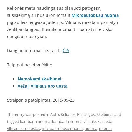
Kelionės metu naudinga susiplanuoti patogesnį
susisiekimą su busiukonuoma.lt
Mikroautobusu nuoma
pigiau leis lengviau judėti po Vilniaus miestą ir pamatyti
ženkliai daugiau. Busiukonuoma.lt – pamatykite visko
daugiau ir patogiau.
Daugiau informacijos rasite
ČIA
.
Taip pat pasidomėkite:
Nemokami skelbimai
.
Veža į Vilniaus oro uostą
;
Straipsnis patalpintas: 2015-05-23
This entry was posted in
Auto
,
Kelionės
,
Paslaugos
,
Skelbimai
and
tagged
kambariu nuoma
,
kambariu nuoma vilniuje
,
klaipeda
vilniaus oro uostas
,
mikroautobusu nuoma
,
nuoma
,
nuoma