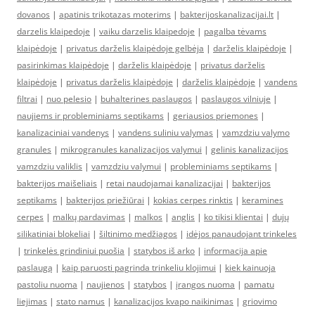
dovanos
|
apatinis trikotazas moterims
|
bakterijoskanalizacijai.lt
|
darzelis klaipedoje
|
vaiku darzelis klaipedoje
|
pagalba tėvams
klaipėdoje
|
privatus darželis klaipėdoje gelbėja
|
darželis klaipėdoje
|
pasirinkimas klaipėdoje
|
darželis klaipėdoje
|
privatus darželis
klaipėdoje
|
privatus darželis klaipėdoje
|
darželis klaipėdoje
|
vandens
filtrai
|
nuo pelesio
|
buhalterines paslaugos
|
paslaugos vilniuje
|
naujiems ir probleminiams septikams
|
geriausios priemones
|
kanalizaciniai vandenys
|
vandens suliniu valymas
|
vamzdziu valymo
granules
|
mikrogranules kanalizacijos valymui
|
gelinis kanalizacijos
vamzdziu valiklis
|
vamzdziu valymui
|
probleminiams septikams
|
bakterijos maišeliais
|
retai naudojamai kanalizacijai
|
bakterijos
septikams
|
bakterijos priežiūrai
|
kokias cerpes rinktis
|
keramines
cerpes
|
malkų pardavimas
|
malkos
|
anglis
|
ko tikisi klientai
|
dujų
silikatiniai blokeliai
|
šiltinimo medžiagos
|
idėjos panaudojant trinkeles
|
trinkelės grindiniui puošia
|
statybos iš arko
|
informacija apie
paslaugą
|
kaip paruosti pagrinda trinkeliu klojimui
|
kiek kainuoja
pastoliu nuoma
|
naujienos
|
statybos
|
įrangos nuoma
|
pamatu
liejimas
|
stato namus
|
kanalizacijos kvapo naikinimas
|
griovimo