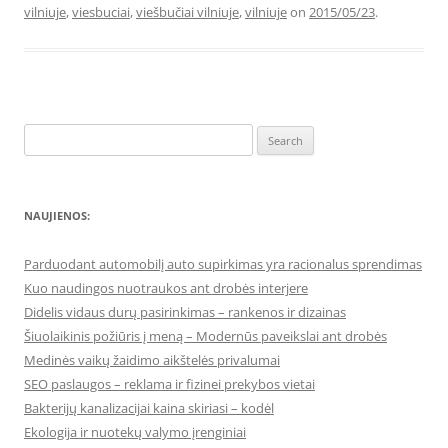
vilniuje
,
viesbuciai
,
viešbučiai vilniuje
,
vilniuje
on
2015/05/23
.
Search
for:
NAUJIENOS:
Parduodant automobilį auto supirkimas yra racionalus sprendimas
Kuo naudingos nuotraukos ant drobės interjere
Didelis vidaus durų pasirinkimas – rankenos ir dizainas
Šiuolaikinis požiūris į meną – Modernūs paveikslai ant drobės
Medinės vaikų žaidimo aikštelės privalumai
SEO paslaugos – reklama ir fizinei prekybos vietai
Bakterijų kanalizacijai kaina skiriasi – kodėl
Ekologija ir nuotekų valymo įrenginiai