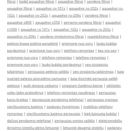
filtrai
|
kodel aquaphor filtrai
|
aquaphor filtrai
|
vandens filtrai
|
aquaphor filtrai
|
aquaphor ro-101s
|
aquaphor ro-202s
|
aquaphor ro-
102s
|
aquaphor ro-202s
|
aquaphor ro-206s
|
vandens filtrai
|
aquaphor s800
|
aquaphor s550
|
geriamo vandens filtrai
|
aquaphor
s1000
|
aquaphor ro 101s
|
aquaphor 102s
|
aquaphor ro 202s
|
aquaphor ro 206s
|
vandens minkstinimo filtrai
|
nugeležinimo filtrai
|
pelesio kvapa galima panaikinti
|
priemone nuo voru
|
lauko kubilai
pardavimui
|
priemonė nuo vorų
|
telefonų remontas
|
kas yra seo
|
priemone nuo voru
|
telefonų remontas
|
telefonų remontas
|
priemonė nuo vorų
|
lauko kubilai pardavimui
|
seo straipsniu
talpinimas
|
geriausias pelėsio valiklis
|
seo straipsniu talpinimas
|
kaip
isvengti pelesio atsiradimo namuose
|
kaip išsirinkti geriausią valiklį
pelėsiui
|
puiki dovana vaikams
|
smagiam žaidimui kieme
|
aikštelės
vaikų laiko praleidimui
|
telefonų remontas naudingas
|
geriausias
kaciu kraikas
|
dazniausiai gendantys telefonai
|
geriausias maistas
sterilizuotoms katėms
|
padangų žymėjimas
|
mobiliųjų telefonų
remontas
|
sterilizuotoms katėms geriausias
|
kiek kainuoja kubilai
|
dažnai gendantys telefonai
|
geriausias vonios valiklis
|
elektromobiliu
ikrovimo stoteliu pletra lietuvoje
|
lietuvoje daugeja stoteliu
|
padangų