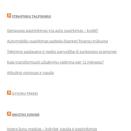
STRAIPSNIU TALPINIMUI
Geriausias pasirinkimas yra auto supirkimas – kodėl?
Automobilių supirkimas padeda išspręsti finansų trūkumą
Tekinimo paslaugos ir realūs pavyzdžiai iš sunkiosios pramonės
Kaip transformuoti užsakymų valdymą per 12 mėnesių?
Atbulinis osmosas ir nauda
GYVUNU PREKES
MAISTAS SUNIMS
Josera šunų maistas – kokybė, nauda ir pasirinkimas