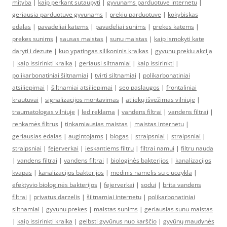
mityba
|
kaip perkant sutaupyti
|
gyvunams parduotuve internetu
|
geriausia parduotuve gyvunams
|
prekiu parduotuve
|
kokybiskas
edalas
|
pavadeliai katems
|
pavadeliai sunims
|
prekes katems
|
prekes sunims
|
sausas maistas
|
sunu maistas
|
kaip ismokyti kate
daryti i dezute
|
kuo ypatingas silikoninis kraikas
|
gyvunu prekiu akcija
|
kaip issirinkti kraika
|
geriausi siltnamiai
|
kaip issirinkti
|
polikarbonatiniai šiltnamiai
|
tvirti siltnamiai
|
polikarbonatiniai
atsiliepimai
|
šiltnamiai atsiliepimai
|
seo paslaugos
|
frontaliniai
krautuvai
|
signalizacijos montavimas
|
atliekų išvežimas vilniuje
|
traumatologas vilniuje
|
led reklama
|
vandens filtrai
|
vandens filtrai
|
renkamės filtrus
|
tinkamiausias maistas
|
maistas internetu
|
geriausias ėdalas
|
augintojams
|
blogas
|
straipsniai
|
straipsniai
|
straipsniai
|
fejerverkai
|
ieskantiems filtru
|
filtrai namui
|
filtru nauda
|
vandens filtrai
|
vandens filtrai
|
biologinės bakterijos
|
kanalizacijos
kvapas
|
kanalizacijos bakterijos
|
medinis namelis su ciuozykla
|
efektyvio biologinės bakterijos
|
fejerverkai
|
sodui
|
brita vandens
filtrai
|
privatus darzelis
|
šiltnamiai internetu
|
polikarbonatiniai
siltnamiai
|
gyvunu prekes
|
maistas sunims
|
geriausias sunu maistas
|
kaip issirinkti kraika
|
gelbsti gyvūnus nuo karščio
|
gyvūnų maudynės