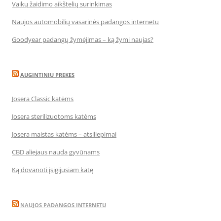
Vaikų žaidimo aikštelių surinkimas
Naujos automobilių vasarinės padangos internetu
Goodyear padangų žymėjimas – ką žymi naujas?
AUGINTINIU PREKES
Josera Classic katėms
Josera sterilizuotoms katėms
Josera maistas katėms – atsiliepimai
CBD aliejaus nauda gyvūnams
Ką dovanoti įsigijusiam katę
NAUJOS PADANGOS INTERNETU