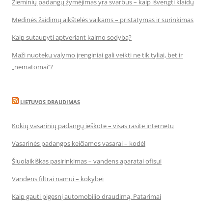
Žieminių padangų žymėjimas yra svarbus – kaip išvengti klaidų
Medinės žaidimų aikštelės vaikams – pristatymas ir surinkimas
Kaip sutaupyti aptveriant kaimo sodybą?
Maži nuotekų valymo įrenginiai gali veikti ne tik tyliai, bet ir
„nematomai‘‘?
LIETUVOS DRAUDIMAS
Kokių vasarinių padangų ieškote – visas rasite internetu
Vasarinės padangos keičiamos vasarai – kodėl
Šiuolaikiškas pasirinkimas – vandens aparatai ofisui
Vandens filtrai namui – kokybei
Kaip gauti pigesnį automobilio draudimą. Patarimai