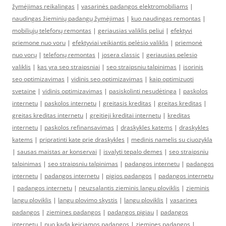
žymėjimas reikalingas
|
vasarinės padangos elektromobiliams
|
naudingas žieminių padangų žymėjimas
|
kuo naudingas remontas
|
mobiliųjų telefonų remontas
|
geriausias valiklis peliui
|
efektyvi
priemone nuo voru
|
efektyviai veikiantis pelėsio valiklis
|
priemonė
nuo vorų
|
telefonų remontas
|
josera classic
|
geriausias pelesio
valiklis
|
kas yra seo straipsniai
|
seo straipsniu talpinimas
|
isorinis
seo optimizavimas
|
vidinis seo optimizavimas
|
kaip optimizuoti
svetaine
|
vidinis optimizavimas
|
pasiskolinti nesudėtinga
|
paskolos
internetu
|
paskolos internetu
|
greitasis kreditas
|
greitas kreditas
|
greitas kreditas internetu
|
greitieji kreditai internetu
|
kreditas
internetu
|
paskolos refinansavimas
|
draskykles katems
|
draskykles
katems
|
pripratinti kate prie draskykles
|
medinis namelis su ciuozykla
|
sausas maistas ar konservai
|
isvalyti tepalo demes
|
seo straipsniu
talpinimas
|
seo straipsniu talpinimas
|
padangos internetu
|
padangos
internetu
|
padangos internetu
|
pigios padangos
|
padangos internetu
|
padangos internetu
|
neuzsalantis zieminis langu ploviklis
|
zieminis
langu ploviklis
|
langu plovimo skystis
|
langu ploviklis
|
vasarines
padangos
|
ziemines padangos
|
padangos pigiau
|
padangos
internetu
|
nuo kada keiciamos padangos
|
ziemines padangos
|