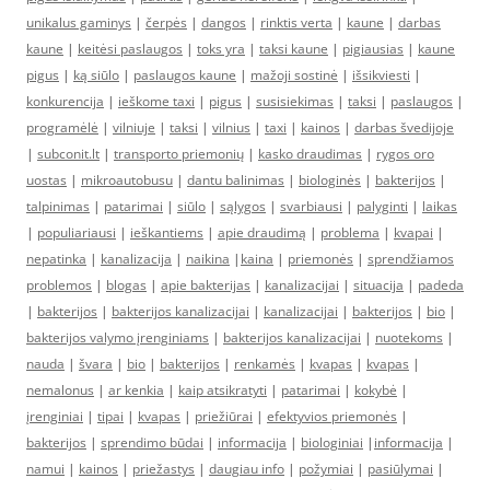
unikalus gaminys
|
čerpės
|
dangos
|
rinktis verta
|
kaune
|
darbas
kaune
|
keitėsi paslaugos
|
toks yra
|
taksi kaune
|
pigiausias
|
kaune
pigus
|
ką siūlo
|
paslaugos kaune
|
mažoji sostinė
|
išsikviesti
|
konkurencija
|
ieškome taxi
|
pigus
|
susisiekimas
|
taksi
|
paslaugos
|
programėlė
|
vilniuje
|
taksi
|
vilnius
|
taxi
|
kainos
|
darbas švedijoje
|
subconit.lt
|
transporto priemonių
|
kasko draudimas
|
rygos oro
uostas
|
mikroautobusu
|
dantu balinimas
|
biologinės
|
bakterijos
|
talpinimas
|
patarimai
|
siūlo
|
sąlygos
|
svarbiausi
|
palyginti
|
laikas
|
populiariausi
|
ieškantiems
|
apie draudimą
|
problema
|
kvapai
|
nepatinka
|
kanalizacija
|
naikina
|
kaina
|
priemonės
|
sprendžiamos
problemos
|
blogas
|
apie bakterijas
|
kanalizacijai
|
situacija
|
padeda
|
bakterijos
|
bakterijos kanalizacijai
|
kanalizacijai
|
bakterijos
|
bio
|
bakterijos valymo įrenginiams
|
bakterijos kanalizacijai
|
nuotekoms
|
nauda
|
švara
|
bio
|
bakterijos
|
renkamės
|
kvapas
|
kvapas
|
nemalonus
|
ar kenkia
|
kaip atsikratyti
|
patarimai
|
kokybė
|
įrenginiai
|
tipai
|
kvapas
|
priežiūrai
|
efektyvios priemonės
|
bakterijos
|
sprendimo būdai
|
informacija
|
biologiniai
|
informacija
|
namui
|
kainos
|
priežastys
|
daugiau info
|
požymiai
|
pasiūlymai
|