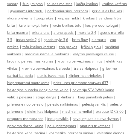
vasarą
|
šunų mityba
|
sausas maistas
|
kačių kraikas
|
kraikas katėms
|
gyvūnams internetu
|
perkamiausios internetu
|
geriausias kraikas
|
akcija prekems
|
zooprekės
|
kaip issirinkti
|
kraikas
|
vandens filtrai
brita
|
kaip ismokyti kate
|
kaciu kraikas tofu
|
kas yra odontologai
|
brita maxtra
|
brita aluna
|
aluna ąsotis
|
marella 2,4
|
ąsotis marella
3,5
|
indas style 2,4
|
ąsotis style 3,6
|
brita flow
|
elemaris
|
zoo
prekes
|
tofu kraikas katėms
|
zoo prekes
|
lęšiai pigiau
|
mediniai
vaikams
|
mediniai nameliai vaikams
|
valymo paslaugos kaune
|
kroviniu pervezimas kaunas
|
kroviniu pervezimas vilnius
|
elektrikas
vilnius
|
kroviniu pervezimas klaipeda
|
tralas klaipeda
|
griovimo
darbai klaipeda
|
siukliu isvezimas
|
klinkerines trinkeles
|
biopreparatai nuotekoms
|
prieziuros priemone starwax 637
|
bakterijos nuoteku irenginiams kaina
|
bakteriju STARWAX kaina
|
valiklis pelesiui
|
stogo danga
|
klinkeris
|
kaip panaikinti pelesi
|
priemone nuo pelesio
|
pelesio naikinimas
|
pelesių valiklis
|
pelesio
priemone
|
elektrikas klaipeda
|
mediniai nameliai
|
orapute JDK S 60
|
oraputes membranos
|
indu ploviklis
|
pavojingu atlieku tvarkymas
|
griovimo darbai kaina
|
geliu pristatymas
|
apatinis trikotazas
|
bakterijos kanalizacijai
|
kosmetika internetu pigiau
|
valentino dienos