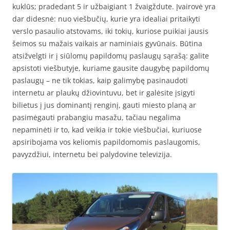
kuklūs; pradedant 5 ir užbaigiant 1 žvaigždute. Įvairovė yra
dar didesnė: nuo viešbučių, kurie yra idealiai pritaikyti
verslo pasaulio atstovams, iki tokių, kuriose puikiai jausis
šeimos su mažais vaikais ar naminiais gyvūnais. Būtina
atsižvelgti ir į siūlomų papildomų paslaugų sąrašą: galite
apsistoti viešbutyje, kuriame gausite daugybę papildomų
paslaugų – ne tik tokias, kaip galimybę pasinaudoti
internetu ar plaukų džiovintuvu, bet ir galėsite įsigyti
bilietus į jus dominantį renginį, gauti miesto planą ar
pasimėgauti prabangiu masažu, tačiau negalima
nepaminėti ir to, kad veikia ir tokie viešbučiai, kuriuose
apsiribojama vos keliomis papildomomis paslaugomis,
pavyzdžiui, internetu bei palydovine televizija.