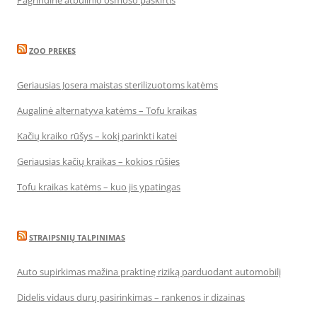
Pagrindinė atbulinio osmoso paskirtis
ZOO PREKES
Geriausias Josera maistas sterilizuotoms katėms
Augalinė alternatyva katėms – Tofu kraikas
Kačių kraiko rūšys – kokį parinkti katei
Geriausias kačių kraikas – kokios rūšies
Tofu kraikas katėms – kuo jis ypatingas
STRAIPSNIŲ TALPINIMAS
Auto supirkimas mažina praktinę riziką parduodant automobilį
Didelis vidaus durų pasirinkimas – rankenos ir dizainas