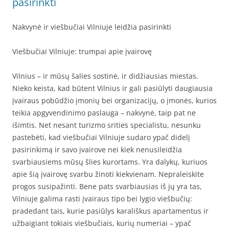
pasirinkti
Nakvynė ir viešbučiai Vilniuje leidžia pasirinkti
Viešbučiai Vilniuje: trumpai apie įvairovę
Vilnius – ir mūsų šalies sostinė, ir didžiausias miestas.
Nieko keista, kad būtent Vilnius ir gali pasiūlyti daugiausia
įvairaus pobūdžio įmonių bei organizacijų, o įmonės, kurios
teikia apgyvendinimo paslauga – nakvynė, taip pat ne
išimtis. Net nesant turizmo srities specialistu, nesunku
pastebėti, kad viešbučiai Vilniuje sudaro ypač didelį
pasirinkimą ir savo įvairove nei kiek nenusileidžia
svarbiausiems mūsų šlies kurortams. Yra dalykų, kuriuos
apie šią įvairovę svarbu žinoti kiekvienam. Nepraleiskite
progos susipažinti. Bene pats svarbiausias iš jų yra tas,
Vilniuje galima rasti įvairaus tipo bei lygio viešbučių:
pradedant tais, kurie pasiūlys karališkus apartamentus ir
užbaigiant tokiais viešbučiais, kurių numeriai – ypač