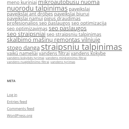
mikroautobusu nuoma
meno kuriniai
nuorodu talpinimas
paveikslai
paveikslai ant drobes
paveikslai biurui
paveikslai namui
pigus draudimas
profesionalios seo paslaugos
seo optimizacija
seo paslaugos
seo optimizavimas
seo straipsniai
seo straipsniu talpinimas
skalbimo mašinų remontas vilniuje
straipsniu talpinimas
stogo danga
vaiku nameliai
vandens filtrai
vandens kokybe
vandens kokybės tyrimai
vandens minkstinimo filtrai
vandens nugeležinimo filtrai
vandens tyrimas
META
Log in
Entries feed
Comments feed
WordPress.org