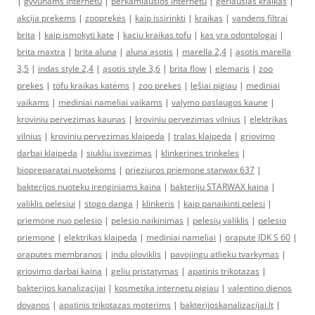
|
gyvūnams internetu
|
perkamiausios internetu
|
geriausias kraikas
|
akcija prekems
|
zooprekės
|
kaip issirinkti
|
kraikas
|
vandens filtrai
brita
|
kaip ismokyti kate
|
kaciu kraikas tofu
|
kas yra odontologai
|
brita maxtra
|
brita aluna
|
aluna ąsotis
|
marella 2,4
|
ąsotis marella
3,5
|
indas style 2,4
|
ąsotis style 3,6
|
brita flow
|
elemaris
|
zoo
prekes
|
tofu kraikas katėms
|
zoo prekes
|
lęšiai pigiau
|
mediniai
vaikams
|
mediniai nameliai vaikams
|
valymo paslaugos kaune
|
kroviniu pervezimas kaunas
|
kroviniu pervezimas vilnius
|
elektrikas
vilnius
|
kroviniu pervezimas klaipeda
|
tralas klaipeda
|
griovimo
darbai klaipeda
|
siukliu isvezimas
|
klinkerines trinkeles
|
biopreparatai nuotekoms
|
prieziuros priemone starwax 637
|
bakterijos nuoteku irenginiams kaina
|
bakteriju STARWAX kaina
|
valiklis pelesiui
|
stogo danga
|
klinkeris
|
kaip panaikinti pelesi
|
priemone nuo pelesio
|
pelesio naikinimas
|
pelesių valiklis
|
pelesio
priemone
|
elektrikas klaipeda
|
mediniai nameliai
|
orapute JDK S 60
|
oraputes membranos
|
indu ploviklis
|
pavojingu atlieku tvarkymas
|
griovimo darbai kaina
|
geliu pristatymas
|
apatinis trikotazas
|
bakterijos kanalizacijai
|
kosmetika internetu pigiau
|
valentino dienos
dovanos
|
apatinis trikotazas moterims
|
bakterijoskanalizacijai.lt
|