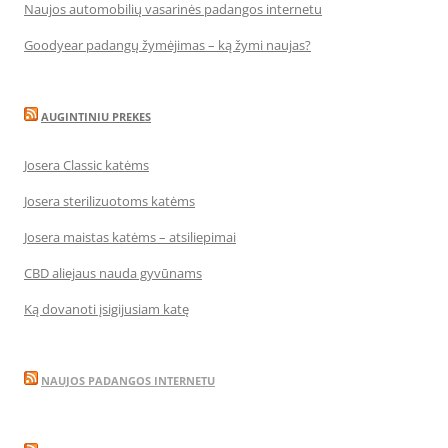
Naujos automobilių vasarinės padangos internetu
Goodyear padangų žymėjimas – ką žymi naujas?
AUGINTINIU PREKES
Josera Classic katėms
Josera sterilizuotoms katėms
Josera maistas katėms – atsiliepimai
CBD aliejaus nauda gyvūnams
Ką dovanoti įsigijusiam katę
NAUJOS PADANGOS INTERNETU