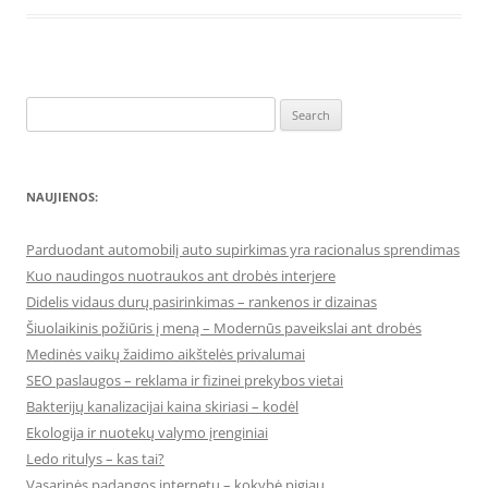
Search
for:
NAUJIENOS:
Parduodant automobilį auto supirkimas yra racionalus sprendimas
Kuo naudingos nuotraukos ant drobės interjere
Didelis vidaus durų pasirinkimas – rankenos ir dizainas
Šiuolaikinis požiūris į meną – Modernūs paveikslai ant drobės
Medinės vaikų žaidimo aikštelės privalumai
SEO paslaugos – reklama ir fizinei prekybos vietai
Bakterijų kanalizacijai kaina skiriasi – kodėl
Ekologija ir nuotekų valymo įrenginiai
Ledo ritulys – kas tai?
Vasarinės padangos internetu – kokybė pigiau