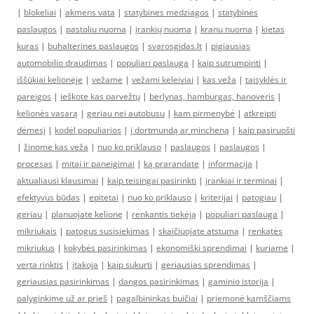
|
blokeliai
|
akmens vata
|
statybines medziagos
|
statybinės
paslaugos
|
pastoliu nuoma
|
įrankių nuoma
|
kranu nuoma
|
kietas
kuras
|
buhalterines paslaugos
|
svarosgidas.lt
|
pigiausias
automobilio draudimas
|
populiari paslauga
|
kaip sutrumpinti
|
iššūkiai kelionėje
|
vežame
|
vežami keleiviai
|
kas veža
|
taisyklės ir
pareigos
|
ieškote kas parvežtų
|
berlynas, hamburgas, hanoveris
|
kelionės vasarą
|
geriau nei autobusu
|
kam pirmenybė
|
atkreipti
dėmesį
|
kodėl populiarios
|
į dortmundą ar mincheną
|
kaip pasiruošti
|
žinome kas veža
|
nuo ko priklauso
|
paslaugos
|
paslaugos
|
procesas
|
mitai ir paneigimai
|
ką prarandate
|
informacija
|
aktualiausi klausimai
|
kaip teisingai pasirinkti
|
įrankiai ir terminai
|
efektyvus būdas
|
epitetai
|
nuo ko priklauso
|
kriterijai
|
patogiau
|
geriau
|
planuojate kelionę
|
renkantis tiekėją
|
populiari paslauga
|
mikriukais
|
patogus susisiekimas
|
skaičiuojate atstumą
|
renkatės
mikriukus
|
kokybės pasirinkimas
|
ekonomiški sprendimai
|
kuriame
|
verta rinktis
|
įtakoja
|
kaip sukurti
|
geriausias sprendimas
|
geriausias pasirinkimas
|
dangos pasirinkimas
|
gaminio istorija
|
palyginkime už ar prieš
|
pagalbininkas buičiai
|
priemonė kamščiams