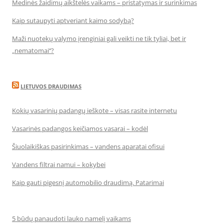
Medinės žaidimų aikštelės vaikams – pristatymas ir surinkimas
Kaip sutaupyti aptveriant kaimo sodybą?
Maži nuotekų valymo įrenginiai gali veikti ne tik tyliai, bet ir
„nematomai‘‘?
LIETUVOS DRAUDIMAS
Kokių vasarinių padangų ieškote – visas rasite internetu
Vasarinės padangos keičiamos vasarai – kodėl
Šiuolaikiškas pasirinkimas – vandens aparatai ofisui
Vandens filtrai namui – kokybei
Kaip gauti pigesnį automobilio draudimą. Patarimai
5 būdų panaudoti lauko namelį vaikams