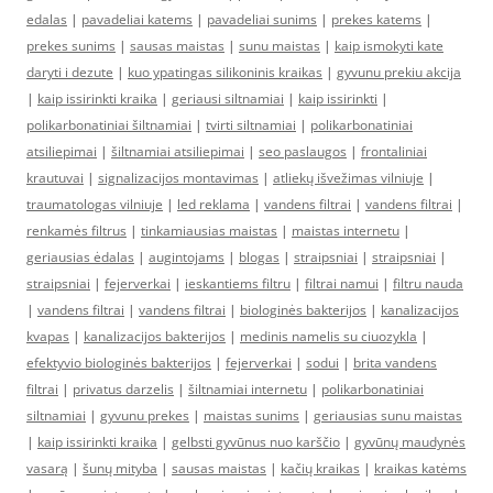
edalas
|
pavadeliai katems
|
pavadeliai sunims
|
prekes katems
|
prekes sunims
|
sausas maistas
|
sunu maistas
|
kaip ismokyti kate
daryti i dezute
|
kuo ypatingas silikoninis kraikas
|
gyvunu prekiu akcija
|
kaip issirinkti kraika
|
geriausi siltnamiai
|
kaip issirinkti
|
polikarbonatiniai šiltnamiai
|
tvirti siltnamiai
|
polikarbonatiniai
atsiliepimai
|
šiltnamiai atsiliepimai
|
seo paslaugos
|
frontaliniai
krautuvai
|
signalizacijos montavimas
|
atliekų išvežimas vilniuje
|
traumatologas vilniuje
|
led reklama
|
vandens filtrai
|
vandens filtrai
|
renkamės filtrus
|
tinkamiausias maistas
|
maistas internetu
|
geriausias ėdalas
|
augintojams
|
blogas
|
straipsniai
|
straipsniai
|
straipsniai
|
fejerverkai
|
ieskantiems filtru
|
filtrai namui
|
filtru nauda
|
vandens filtrai
|
vandens filtrai
|
biologinės bakterijos
|
kanalizacijos
kvapas
|
kanalizacijos bakterijos
|
medinis namelis su ciuozykla
|
efektyvio biologinės bakterijos
|
fejerverkai
|
sodui
|
brita vandens
filtrai
|
privatus darzelis
|
šiltnamiai internetu
|
polikarbonatiniai
siltnamiai
|
gyvunu prekes
|
maistas sunims
|
geriausias sunu maistas
|
kaip issirinkti kraika
|
gelbsti gyvūnus nuo karščio
|
gyvūnų maudynės
vasarą
|
šunų mityba
|
sausas maistas
|
kačių kraikas
|
kraikas katėms