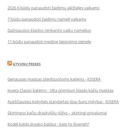
2026 6 būdų panaudoti žaidimų aikšteles vaikams
7 būdų panaudoti žaidimų namelį vaikams
Dažniausios klaidos renkantis vaikų namelius
11 būdų panaudoti medinę laipiojimo sienelę
GYVUNU PREKES
Geriausias maistas sterilizuotoms katėms - JOSERA
Josera Classic katėms - Ulta premium klasės kačių maistas
Aukščiausios kokybės standartas Jūsų šuns mitybai - JOSERA
Skirtingos kačių draskyklių rūšys – skirtingi privalumai
Kodėl katės drasko baldus - kaip to išvengti?