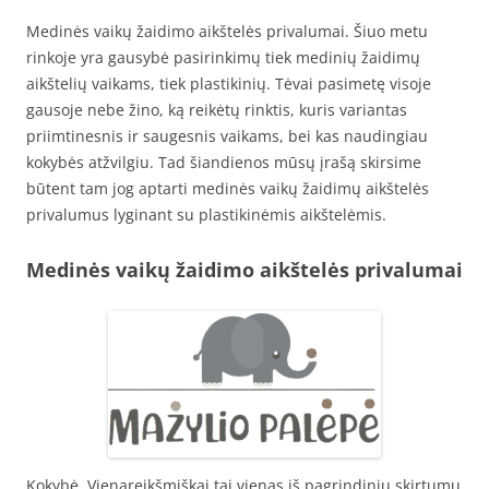
Medinės vaikų žaidimo aikštelės privalumai. Šiuo metu
rinkoje yra gausybė pasirinkimų tiek medinių žaidimų
aikštelių vaikams, tiek plastikinių. Tėvai pasimetę visoje
gausoje nebe žino, ką reikėtų rinktis, kuris variantas
priimtinesnis ir saugesnis vaikams, bei kas naudingiau
kokybės atžvilgiu. Tad šiandienos mūsų įrašą skirsime
būtent tam jog aptarti medinės vaikų žaidimų aikštelės
privalumus lyginant su plastikinėmis aikštelėmis.
Medinės vaikų žaidimo aikštelės privalumai
Kokybė. Vienareikšmiškai tai vienas iš pagrindinių skirtumų