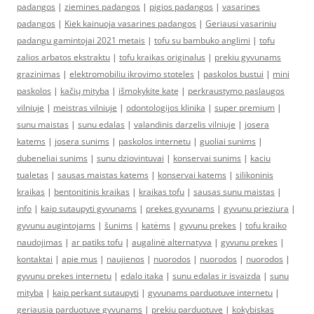
padangos
|
ziemines padangos
|
pigios padangos
|
vasarines
padangos
|
Kiek kainuoja vasarines padangos
|
Geriausi vasariniu
padangu gamintojai 2021 metais
|
tofu su bambuko anglimi
|
tofu
zalios arbatos ekstraktu
|
tofu kraikas originalus
|
prekiu gyvunams
grazinimas
|
elektromobiliu ikrovimo stoteles
|
paskolos bustui
|
mini
paskolos
|
kačių mityba
|
išmokykite katę
|
perkraustymo paslaugos
vilniuje
|
meistras vilniuje
|
odontologijos klinika
|
super premium
|
sunu maistas
|
sunu edalas
|
valandinis darzelis vilniuje
|
josera
katems
|
josera sunims
|
paskolos internetu
|
guoliai sunims
|
dubeneliai sunims
|
sunu dziovintuvai
|
konservai sunims
|
kaciu
tualetas
|
sausas maistas katems
|
konservai katems
|
silikoninis
kraikas
|
bentonitinis kraikas
|
kraikas tofu
|
sausas sunu maistas
|
info
|
kaip sutaupyti gyvunams
|
prekes gyvunams
|
gyvunu prieziura
|
gyvunu augintojams
|
šunims
|
katėms
|
gyvunu prekes
|
tofu kraiko
naudojimas
|
ar patiks tofu
|
augalinė alternatyva
|
gyvunu prekes
|
kontaktai
|
apie mus
|
naujienos
|
nuorodos
|
nuorodos
|
nuorodos
|
gyvunu prekes internetu
|
edalo itaka
|
sunu edalas ir isvaizda
|
sunu
mityba
|
kaip perkant sutaupyti
|
gyvunams parduotuve internetu
|
geriausia parduotuve gyvunams
|
prekiu parduotuve
|
kokybiskas