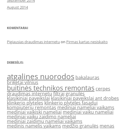
September 2014
August 2014
KOMENTARAI
Pigiausias draudimas internetu
on
Pirmas kartas nesiskaito
DEBESĖLIS:
atgalines nuorodos
bakalauras
briketai vilnius
buitinės technikos remontas
cerpes
draudimas internetu
filtrai
granulės
klasikiniai paveikslai
klasikiniai paveikslai ant drobes
klinkerio plyteles
klinkerio plyteles fasadui
kompiuterių remontas
mediniai nameliai vaikams
mediniai vaikiski nameliai
mediniai vaiku nameliai
mediniai vaiku zaidimo nameliai
mediniai zaidimu nameliai vaikams
medinis namelis vaikams
medžio granulės
menas