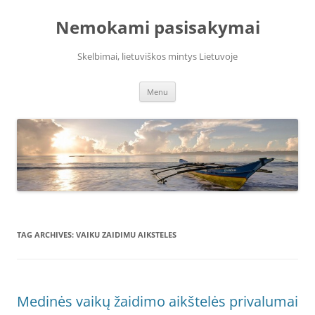
Skip
to
Nemokami pasisakymai
content
Skelbimai, lietuviškos mintys Lietuvoje
Menu
TAG ARCHIVES:
VAIKU ZAIDIMU AIKSTELES
Medinės vaikų žaidimo aikštelės privalumai