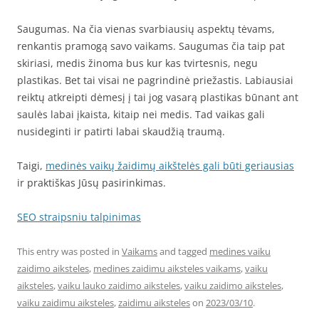
Saugumas. Na čia vienas svarbiausių aspektų tėvams,
renkantis pramogą savo vaikams. Saugumas čia taip pat
skiriasi, medis žinoma bus kur kas tvirtesnis, negu
plastikas. Bet tai visai ne pagrindinė priežastis. Labiausiai
reiktų atkreipti dėmesį į tai jog vasarą plastikas būnant ant
saulės labai įkaista, kitaip nei medis. Tad vaikas gali
nusideginti ir patirti labai skaudžią traumą.
Taigi,
medinės vaikų žaidimų aikštelės gali būti geriausias
ir praktiškas Jūsų pasirinkimas.
SEO straipsniu talpinimas
This entry was posted in
Vaikams
and tagged
medines vaiku
zaidimo aiksteles
,
medines zaidimu aiksteles vaikams
,
vaiku
aiksteles
,
vaiku lauko zaidimo aiksteles
,
vaiku zaidimo aiksteles
,
vaiku zaidimu aiksteles
,
zaidimu aiksteles
on
2023/03/10
.