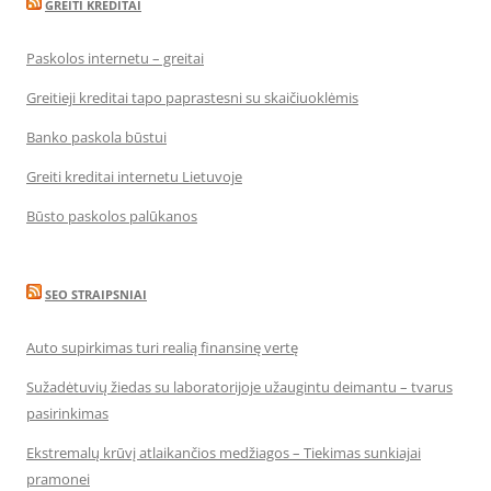
GREITI KREDITAI
Paskolos internetu – greitai
Greitieji kreditai tapo paprastesni su skaičiuoklėmis
Banko paskola būstui
Greiti kreditai internetu Lietuvoje
Būsto paskolos palūkanos
SEO STRAIPSNIAI
Auto supirkimas turi realią finansinę vertę
Sužadėtuvių žiedas su laboratorijoje užaugintu deimantu – tvarus
pasirinkimas
Ekstremalų krūvį atlaikančios medžiagos – Tiekimas sunkiajai
pramonei