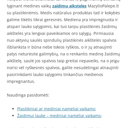
lyginant medines vaikų
zaidimu aiksteles
MazylioPalepe.lt
su plastikinėmis. Medis natūralus produktas tad ir kokybės
galime tikėtis tikrai geresnės. Mediena yra impregnuota ir
atspari lauko sąlygomis, kai tuo tarpu plastikinės žaidimų
aikštelės yra lengvai paveikiamos oro sąlygų. Pirmiausia
nuo aktyvių saulės spindulių plastikinės aikštelės spalvos
išblanksta ir būna nebe tokios ryškios, o ir jų atnaujinti
patys neturėsite galimybių, na o renkantis medinę žaidimų
aikštelę, saulė jos spalvos taip greitai nepaveiks, na o jeigu
norisi vėl ryškesnės spalvos, galite nesudėtingai atnaujinti
pasirinkdami lauko sąlygoms tinkančius medienos
impregnantus.
Naudinga pasidomėti:
Plastikiniai ar mediniai nameliai vaikams
;
Žaidimui lauke – mediniai nameliai vaikams
;