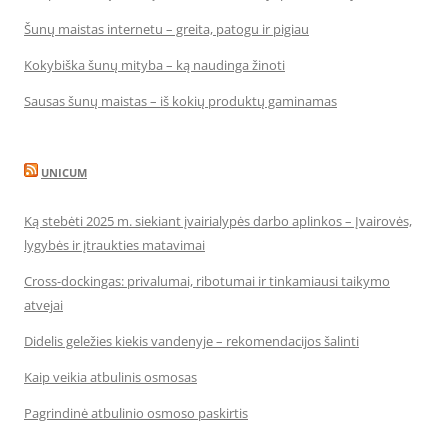
Šunų maistas internetu – greita, patogu ir pigiau
Kokybiška šunų mityba – ką naudinga žinoti
Sausas šunų maistas – iš kokių produktų gaminamas
UNICUM
Ką stebėti 2025 m. siekiant įvairialypės darbo aplinkos – Įvairovės,
lygybės ir įtraukties matavimai
Cross-dockingas: privalumai, ribotumai ir tinkamiausi taikymo
atvejai
Didelis geležies kiekis vandenyje – rekomendacijos šalinti
Kaip veikia atbulinis osmosas
Pagrindinė atbulinio osmoso paskirtis