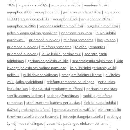
102s
|
aquaphor ro-202s
|
aquaphor ro-206s
|
vandens filtrai
|
aquaphor s800
|
aquaphor s550
|
geriamo vandens filtrai
|
aquaphor
s1000
|
aquaphor ro 101s
|
aquaphor 102s
|
aquaphor ro 202s
|
aquaphor ro 206s
|
vandens minkstinimo filtrai
|
nugeležinimo filtrai
|
pelesio kvapa galima panaikinti
|
priemone nuo voru
|
lauko kubilai
pardavimui
|
priemonė nuo vorų
|
telefonų remontas
|
kas yra seo
|
priemone nuo voru
|
telefonų remontas
|
telefonų remontas
|
priemonė nuo vorų
|
lauko kubilai pardavimui
|
seo straipsniu
talpinimas
|
geriausias pelėsio valiklis
|
seo straipsniu talpinimas
|
kaip
isvengti pelesio atsiradimo namuose
|
kaip išsirinkti geriausią valiklį
pelėsiui
|
puiki dovana vaikams
|
smagiam žaidimui kieme
|
aikštelės
vaikų laiko praleidimui
|
telefonų remontas naudingas
|
geriausias
kaciu kraikas
|
dazniausiai gendantys telefonai
|
geriausias maistas
sterilizuotoms katėms
|
padangų žymėjimas
|
mobiliųjų telefonų
remontas
|
sterilizuotoms katėms geriausias
|
kiek kainuoja kubilai
|
dažnai gendantys telefonai
|
geriausias vonios valiklis
|
elektromobiliu
ikrovimo stoteliu pletra lietuvoje
|
lietuvoje daugeja stoteliu
|
padangų
žymėjimas reikalingas
|
vasarinės padangos elektromobiliams
|