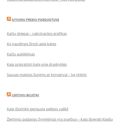
GYVUNU PREKIU PARDUOTUVE
Kačių skiepai – vakcinacijos grafikas
Ką naudinga žinoti apie kates
Kačių auklėjimas
Kaip pripratinti katę prie draskyklės
Sausas maistas šunims ar konservai – ką rinktis
LEKTUVU BILIETAI
Kaip išsirinkti geriausią pelėsio valiklį
Žieminių padangų žymėjimas yra svarbus – kaip išvengti klaidų