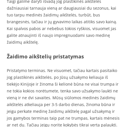
Taigi galime daryti išvadą jog plastikinės aikštelės
dažniausiai tarnauja vieną ar daugiausiai du sezonus, kai
tuo tarpu medinės žaidimų aikštelės, turbūt, bus
brangesnės, tačiau ir jų gyvavimo laikas atitiks savo kainą.
Kai spalvos pabos ar nebebus tokios ryškios, visuomet jas
galite atnaujinti iš naujo impregnuodami savo medinę
žaidimų aikštelę.
Žaidimo aikštelių pristatymas
Pristatymo terminas. Ne visuomet, tačiau kartais pasitaiko
jog plastikinės aikštelės, po Jūsų užsakymo keliauja iš
tiekėjo Kinijoje ir žinoma ši kelionė būna ne visai trumpa ir
ne tokia kokios norėtumete, tenka savo užsakymo laukti ne
vieną ir ne dvi savaites. Mūsų siūlomos medinės žaidimų
aikštelės atkeliauja per 3-5 darbo dienas, žinoma būna ir
jeigu perkate medinę žaidimų aikštelę pagal užsakymą ir
jos gamybos terminas taip pat ne trumpas, kartais mėnesis
ar net du. Tačiau jeigu norite kokybės tikrai verta palaukti.