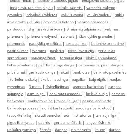
|
kokias rinktis
|
indaploviu tabletes pigiau
|
indaploviu tabletes pigiau
|
indaploviu tabletes pigiau
|
ne toks kaip visi
|
vamzdziu valymo
granules
|
indaploviu tabletes
|
valiklis voniai
|
valiklis tualetui
|
stiklų
ir veidrodžių valiklis
|
tvoroms iš betono
|
valymo priemonės
|
parduodu mišką
|
išskirtinė tvora
|
straipsnių talpinimas
|
valymas
priemone
|
priemonė valymui
|
rulonais
|
išbandykite granules
|
priemonės
|
gaudyklių priežiūrai
|
tarnauja ilgai
|
betoninė ar medinė
|
pasirinkimas
|
tvoroms
|
paskirtis
|
tvirta investicija
|
geriausias
sprendimas
|
naudinga žinoti
|
tarnauja ilgai
|
blokelių privalumai
|
kokie privalumai
|
patirtis
|
stogo danga
|
betoninės čerpės
|
dangos
privalumai
|
geriausia danga
|
faktai
|
bankrotas
|
bankroto pasekmės
|
turintiems skolų
|
skelbti naudinga
|
pagalba
|
kaip elgtis
|
naujas
gyvenimas
|
3 metai
|
išsigelbėjimas
|
asmens bankrotas
|
europos
sąjungoje
|
asmuo gali
|
bankrotas asmeniui
|
kiek kainuoja
|
asmens
bankrotas
|
bankroto kaina
|
tarnauja ilgai
|
pasinaudoti verta
|
bankroto procesas
|
norint bankrutuoti
|
naudinga bankrutuoti
|
taupykite laiką
|
skaudi pamoka
|
administratorius
|
tarnauja ilgai
|
pigus išlaikymas
|
patirtis
|
geriau nei šiferis
|
lengva išsirinkti
|
unikalus gaminys
|
čerpės
|
dangos
|
rinktis verta
|
kaune
|
darbas