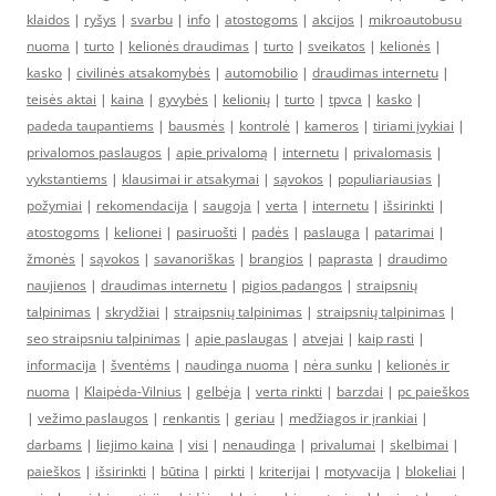
klaidos
|
ryšys
|
svarbu
|
info
|
atostogoms
|
akcijos
|
mikroautobusu
nuoma
|
turto
|
kelionės draudimas
|
turto
|
sveikatos
|
kelionės
|
kasko
|
civilinės atsakomybės
|
automobilio
|
draudimas internetu
|
teisės aktai
|
kaina
|
gyvybės
|
kelionių
|
turto
|
tpvca
|
kasko
|
padeda taupantiems
|
bausmės
|
kontrolė
|
kameros
|
tiriami įvykiai
|
privalomos paslaugos
|
apie privalomą
|
internetu
|
privalomasis
|
vykstantiems
|
klausimai ir atsakymai
|
sąvokos
|
populiariausias
|
požymiai
|
rekomendacija
|
saugoja
|
verta
|
internetu
|
išsirinkti
|
atostogoms
|
kelionei
|
pasiruošti
|
padės
|
paslauga
|
patarimai
|
žmonės
|
sąvokos
|
savanoriškas
|
brangios
|
paprasta
|
draudimo
naujienos
|
draudimas internetu
|
pigios padangos
|
straipsnių
talpinimas
|
skrydžiai
|
straipsnių talpinimas
|
straipsnių talpinimas
|
seo straipsniu talpinimas
|
apie paslaugas
|
atvejai
|
kaip rasti
|
informacija
|
šventėms
|
naudinga nuoma
|
nėra sunku
|
kelionės ir
nuoma
|
Klaipėda-Vilnius
|
gelbėja
|
verta rinkti
|
barzdai
|
pc paieškos
|
vežimo paslaugos
|
renkantis
|
geriau
|
medžiagos ir įrankiai
|
darbams
|
liejimo kaina
|
visi
|
nenaudinga
|
privalumai
|
skelbimai
|
paieškos
|
išsirinkti
|
būtina
|
pirkti
|
kriterijai
|
motyvacija
|
blokeliai
|