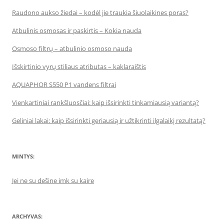
Raudono aukso žiedai – kodėl jie traukia šiuolaikines poras?
Atbulinis osmosas ir paskirtis – Kokia nauda
Osmoso filtrų – atbulinio osmoso nauda
Išskirtinio vyrų stiliaus atributas – kaklaraištis
AQUAPHOR S550 P1 vandens filtrai
Vienkartiniai rankšluosčiai: kaip išsirinkti tinkamiausią variantą?
Geliniai lakai: kaip išsirinkti geriausią ir užtikrinti ilgalaikį rezultatą?
MINTYS:
Jei ne su dešine imk su kaire
ARCHYVAS: