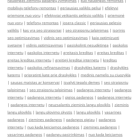
naudingas žieminių padangų žymėjimas
|
kuo naudingas remontas
|
mobiliųjų telefonų remontas
|
geriausias valiklis peliui
|
efektyvi
priemone nuo voru
|
efektyviai veikiantis pelėsio valiklis
|
priemonė
nuo vorų
|
telefonų remontas
|
josera classic
|
geriausias pelesio
valiklis
|
kas yra seo straipsniai
|
seo straipsniu talpinimas
|
isorinis
seo optimizavimas
|
vidinis seo optimizavimas
|
kaip optimizuoti
svetaine
|
vidinis optimizavimas
|
pasiskolinti nesudėtinga
|
paskolos
internetu
|
paskolos internetu
|
greitasis kreditas
|
greitas kreditas
|
greitas kreditas internetu
|
greitieji kreditai internetu
|
kreditas
internetu
|
paskolos refinansavimas
|
draskykles katems
|
draskykles
katems
|
pripratinti kate prie draskykles
|
medinis namelis su ciuozykla
|
sausas maistas ar konservai
|
isvalyti tepalo demes
|
seo straipsniu
talpinimas
|
seo straipsniu talpinimas
|
padangos internetu
|
padangos
internetu
|
padangos internetu
|
pigios padangos
|
padangos internetu
|
padangos internetu
|
neuzsalantis zieminis langu ploviklis
|
zieminis
langu ploviklis
|
langu plovimo skystis
|
langu ploviklis
|
vasarines
padangos
|
ziemines padangos
|
padangos pigiau
|
padangos
internetu
|
nuo kada keiciamos padangos
|
ziemines padangos
|
vasarines padangos
|
padangu pasirinkimas
|
nuo kada keiciamos