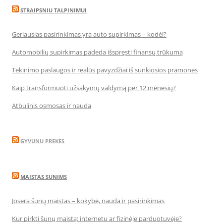
STRAIPSNIU TALPINIMUI
Geriausias pasirinkimas yra auto supirkimas – kodėl?
Automobilių supirkimas padeda išspręsti finansų trūkumą
Tekinimo paslaugos ir realūs pavyzdžiai iš sunkiosios pramonės
Kaip transformuoti užsakymų valdymą per 12 mėnesių?
Atbulinis osmosas ir nauda
GYVUNU PREKES
MAISTAS SUNIMS
Josera šunų maistas – kokybė, nauda ir pasirinkimas
Kur pirkti šunų maistą: internetu ar fizinėje parduotuvėje?