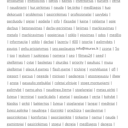
privalumai
|
investicijos
|
idėjos
|
kainos
|
inventorius
|
kuriant
|
verta
|
naudojami
|
kur pirkimas
|
nauda
|
be tinko
|
medžiagos
|
kuo
dekoruoti
|
problemos
|
pasirinkimas
|
profesionalai
|
savybės
|
parduodu
|
pigiai
|
apdaila
|
info
|
ifasadai
|
kaina
|
reklama
|
apie
darbus
|
betonavimas
|
darbų gerinimas
|
liejimas
|
markiravimas
|
metalo
|
markiravimas
|
popieriaus
|
stiklo
|
pjovimas
|
odos
|
medžio
|
informacija
|
stiklo
|
darbai
|
lazeriu
|
400
|
istorija
|
galimybės
|
gaujos
|
geliu pristatymas
|
seo paslaugos
info@itturas.lt |
zzona
|
5o
|
too
|
ieskom
|
juokingas
|
nomera
|
seo
|
filmas24
|
seed
|
skelbimas
|
cytai
|
basketas
|
skurdas
|
priority
|
pauliusc
|
musu
skelbimai
|
place 4 games
|
flash game
|
tricking
|
vystykluose
|
ofl
|
ineport
|
garsus
|
negeda
|
minivan
|
padangos
|
atostogausiu
|
illww
|
ansta
|
pasaulio stebuklai
|
roletai vilniuje
|
stoge montuojami
|
galimybė
|
namo akys
|
naudinga žiemą
|
stoglangiai
|
metas pirkti
|
šviesa
|
terminai
|
svarbi dalis
|
atvejai
|
paslauga
|
verta
|
kokybė
|
klaidos
|
pirkti
|
bakterijos
|
šviesa
|
stoglangiai
|
langai
|
mediniai
|
šviesi aplinka
|
naudinga
|
išsirinkti
|
priežiūra
|
pardavimai
|
pasirinkimas
|
komfortas
|
pasirūpinkite
|
tinkama
|
namui
|
nauda
|
gamintojai
|
pasirinkimas
|
stogui
|
dengia
|
medžiagos
|
dangos
|