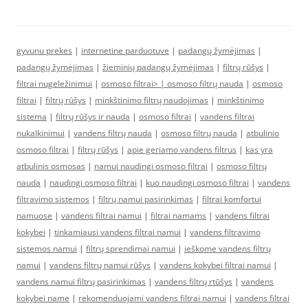
gyvunu prekes
|
internetine parduotuve
|
padangų žymėjimas
|
padangų žymėjimas
|
žieminių padangų žymėjimas
|
filtrų rūšys
|
filtrai nugeležinimui
|
osmoso filtrai> |
osmoso filtrų nauda
|
osmoso
filtrai
|
filtrų rūšys
|
minkštinimo filtrų naudojimas
|
minkštinimo
sistema
|
filtrų rūšys ir nauda
|
osmoso filtrai
|
vandens filtrai
nukalkinimui
|
vandens filtrų nauda
|
osmoso filtrų nauda
|
atbulinio
osmoso filtrai
|
filtrų rūšys
|
apie geriamo vandens filtrus
|
kas yra
atbulinis osmosas
|
namui naudingi osmoso filtrai
|
osmoso filtrų
nauda
|
naudingi osmoso filtrai
|
kuo naudingi osmoso filtrai
|
vandens
filtravimo sistemos
|
filtrų namui pasirinkimas
|
filtrai komfortui
namuose
|
vandens filtrai namui
|
filtrai namams
|
vandens filtrai
kokybei
|
tinkamiausi vandens filtrai namui
|
vandens filtravimo
sistemos namui
|
filtrų sprendimai namui
|
ieškome vandens filtrų
namui
|
vandens filtrų namui rūšys
|
vandens kokybei filtrai namui
|
vandens namui filtrų pasirinkimas
|
vandens filtrų rtūšys
|
vandens
kokybei name
|
rekomenduojami vandens filtrai namui
|
vandens filtrai