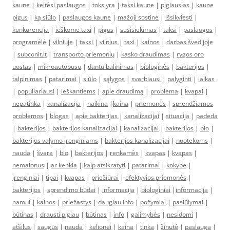
kaune
|
keitėsi paslaugos
|
toks yra
|
taksi kaune
|
pigiausias
|
kaune
pigus
|
ką siūlo
|
paslaugos kaune
|
mažoji sostinė
|
išsikviesti
|
konkurencija
|
ieškome taxi
|
pigus
|
susisiekimas
|
taksi
|
paslaugos
|
programėlė
|
vilniuje
|
taksi
|
vilnius
|
taxi
|
kainos
|
darbas švedijoje
|
subconit.lt
|
transporto priemonių
|
kasko draudimas
|
rygos oro
uostas
|
mikroautobusu
|
dantu balinimas
|
biologinės
|
bakterijos
|
talpinimas
|
patarimai
|
siūlo
|
sąlygos
|
svarbiausi
|
palyginti
|
laikas
|
populiariausi
|
ieškantiems
|
apie draudimą
|
problema
|
kvapai
|
nepatinka
|
kanalizacija
|
naikina
|
kaina
|
priemonės
|
sprendžiamos
problemos
|
blogas
|
apie bakterijas
|
kanalizacijai
|
situacija
|
padeda
|
bakterijos
|
bakterijos kanalizacijai
|
kanalizacijai
|
bakterijos
|
bio
|
bakterijos valymo įrenginiams
|
bakterijos kanalizacijai
|
nuotekoms
|
nauda
|
švara
|
bio
|
bakterijos
|
renkamės
|
kvapas
|
kvapas
|
nemalonus
|
ar kenkia
|
kaip atsikratyti
|
patarimai
|
kokybė
|
įrenginiai
|
tipai
|
kvapas
|
priežiūrai
|
efektyvios priemonės
|
bakterijos
|
sprendimo būdai
|
informacija
|
biologiniai
|
informacija
|
namui
|
kainos
|
priežastys
|
daugiau info
|
požymiai
|
pasiūlymai
|
būtinas
|
drausti pigiau
|
būtinas
|
info
|
galimybės
|
nesidomi
|
atšilus
|
saugūs
|
nauda
|
kelionei
|
kaina
|
tinka
|
žinutė
|
paslauga
|