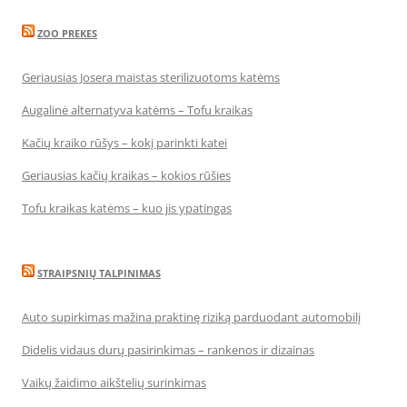
ZOO PREKES
Geriausias Josera maistas sterilizuotoms katėms
Augalinė alternatyva katėms – Tofu kraikas
Kačių kraiko rūšys – kokį parinkti katei
Geriausias kačių kraikas – kokios rūšies
Tofu kraikas katėms – kuo jis ypatingas
STRAIPSNIŲ TALPINIMAS
Auto supirkimas mažina praktinę riziką parduodant automobilį
Didelis vidaus durų pasirinkimas – rankenos ir dizainas
Vaikų žaidimo aikštelių surinkimas