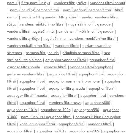
namui
|
filtrų namui rūšys
|
vandens filtrų rūšys
|
vandens filtrai namui
|
namui naudingi osmoso filtrai
|
namui geriausi osmoso filtrai
|
filtrai
namui
|
vandens filtrų nauda
|
filtrų rūšys ir nauda
|
vandens filtrų
rūšys
|
vandens minkštinimo filtrai
|
nugeležinimo filtrų nauda
|
vandens filtrai nugeležinimui
|
vandens minkštinimo filtrų nauda
|
vandens filtrų rūšys
|
nugeležinimo ir vandens monkštinimo filtrai
|
vandens nukalkinimo filtrai
|
vandens filtrai
|
geriamo vandens
sistemos
|
osmoso filtrų nauda
|
atbulinio osmoso filtrai
|
seo
straipsniu talpinimas
|
aquaphor vandens filtrai
|
aquaphor filtrai
|
osmoso filtrų nauda
|
osmoso filtrai
|
vandens filtrai aquaphor
|
geriamo vandens filtrai
|
aquaphor filtrai
|
aquaphor filtrai
|
aquaphor
filtrai
|
aquaphor filtrai
|
aquaphor namams ir pramonei
|
aquaphor
filtrai
|
aquaphor filtrai
|
aquaphor filtrų nauda
|
aquaphor filtrai
|
aquapgor filtrai ir nauda
|
aquaphor filtrai
|
aquaphor filtrai
|
vandens
filtrai
|
aquaphor filtrai
|
vandens filtru rusys
|
aquaphor s800
|
aquaphor ro-101s
|
aquaphor ro-102s
|
aquapgor s550
|
aquaphor
s1000
|
namui ir biurui aquaphor filtrai
|
namams ir biurui aquaphor
filtrai
|
kodel aquaphor filtrai
|
aquaphor filtrai
|
vandens filtrai
|
aquaphor filtrai
|
aquaphor ro-101s
|
aquaphor ro-202s
|
aquaphor ro-