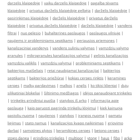
darzelis klaipedoje
|
vaiku darzelis klaipedoje
|
pagalba tėvams
klaipėdoje
|
privatus darželis klaipėdoje gelbėja
|
darželis klaipėdoje
|
pasirinkimas klaipėdoje
|
darželis klaipėdoje
|
privatus darželis
klaipėdoje
|
privatus darželis klaipėdoje
|
darželis klaipėdoje
|
vandens
filtrai
|
nuo pelesio
|
buhalterines paslaugos
|
paslaugos vilniuje
|
naujiems ir probleminiams septikams
|
geriausios priemones
|
kanalizaciniai vandenys
|
vandens suliniu valymas
|
vamzdziu valymo
granules
|
mikrogranules kanalizacijos valymui
|
gelinis kanalizacijos
vamzdziu valiklis
|
vamzdziu valymui
|
probleminiams septikams
|
bakterijos maišeliais
|
retai naudojamai kanalizacijai
|
bakterijos
septikams
|
bakterijos priežiūrai
|
kokias cerpes rinktis
|
keramines
cerpes
|
malkų pardavimas
|
malkos
|
anglis
|
ko tikisi klientai
|
dujų
silikatiniai blokeliai
|
šiltinimo medžiagos
|
idėjos panaudojant trinkeles
|
trinkelės grindiniui puošia
|
statybos iš arko
|
informacija apie
paslaugą
|
kaip paruosti pagrinda trinkeliu klojimui
|
kiek kainuoja
pastoliu nuoma
|
naujienos
|
statybos
|
įrangos nuoma
|
pamatu
liejimas
|
stato namus
|
kanalizacijos kvapo naikinimas
|
griovimo
darbai
|
samotines plytos
|
keramikines cerpes
|
betono cerpes
|
stogo danga
|
grindinio trinkeles
|
multipor
|
ytong
|
haus
|
fibo
|
arko