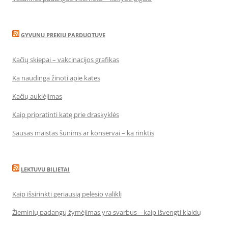
GYVUNU PREKIU PARDUOTUVE
Kačių skiepai – vakcinacijos grafikas
Ką naudinga žinoti apie kates
Kačių auklėjimas
Kaip pripratinti katę prie draskyklės
Sausas maistas šunims ar konservai – ką rinktis
LEKTUVU BILIETAI
Kaip išsirinkti geriausią pelėsio valiklį
Žieminių padangų žymėjimas yra svarbus – kaip išvengti klaidų