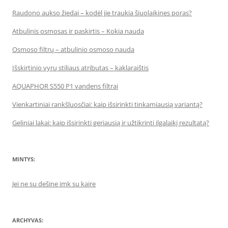
Raudono aukso žiedai – kodėl jie traukia šiuolaikines poras?
Atbulinis osmosas ir paskirtis – Kokia nauda
Osmoso filtrų – atbulinio osmoso nauda
Išskirtinio vyrų stiliaus atributas – kaklaraištis
AQUAPHOR S550 P1 vandens filtrai
Vienkartiniai rankšluosčiai: kaip išsirinkti tinkamiausią variantą?
Geliniai lakai: kaip išsirinkti geriausią ir užtikrinti ilgalaikį rezultatą?
MINTYS:
Jei ne su dešine imk su kaire
ARCHYVAS: