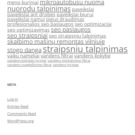
mikroautobusu nuoma
meno kuriniai
nuorodu talpinimas
paveikslai
paveikslai ant drobes
paveikslai biurui
paveikslai namui
pigus draudimas
profesionalios seo paslaugos
seo optimizacija
seo paslaugos
seo optimizavimas
seo straipsniai
seo straipsniu talpinimas
skalbimo mašinų remontas vilniuje
straipsniu talpinimas
stogo danga
vaiku nameliai
vandens filtrai
vandens kokybe
vandens kokybės tyrimai
vandens minkstinimo filtrai
vandens nugeležinimo filtrai
vandens tyrimas
META
Log in
Entries feed
Comments feed
WordPress.org