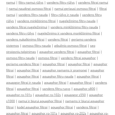
namui
|
filtrų namui rūšys
|
vandens filtrų rūšys
|
vandens filtrai namui
|
namui naudingi osmoso filtrai
|
namui geriausi osmoso filtrai
|
filtrai
namui
|
vandens filtrų nauda
|
filtrų rūšys ir nauda
|
vandens filtrų
rūšys
|
vandens minkštinimo filtrai
|
nugeležinimo filtrų nauda
|
vandens filtrai nugeležinimui
|
vandens minkštinimo filtrų nauda
|
vandens filtrų rūšys
|
nugeležinimo ir vandens monkštinimo filtrai
|
vandens nukalkinimo filtrai
|
vandens filtrai
|
geriamo vandens
sistemos
|
osmoso filtrų nauda
|
atbulinio osmoso filtrai
|
seo
straipsniu talpinimas
|
aquaphor vandens filtrai
|
aquaphor filtrai
|
osmoso filtrų nauda
|
osmoso filtrai
|
vandens filtrai aquaphor
|
geriamo vandens filtrai
|
aquaphor filtrai
|
aquaphor filtrai
|
aquaphor
filtrai
|
aquaphor filtrai
|
aquaphor namams ir pramonei
|
aquaphor
filtrai
|
aquaphor filtrai
|
aquaphor filtrų nauda
|
aquaphor filtrai
|
aquapgor filtrai ir nauda
|
aquaphor filtrai
|
aquaphor filtrai
|
vandens
filtrai
|
aquaphor filtrai
|
vandens filtru rusys
|
aquaphor s800
|
aquaphor ro-101s
|
aquaphor ro-102s
|
aquapgor s550
|
aquaphor
s1000
|
namui ir biurui aquaphor filtrai
|
namams ir biurui aquaphor
filtrai
|
kodel aquaphor filtrai
|
aquaphor filtrai
|
vandens filtrai
|
aquaphor filtrai
|
aquaphor ro-101s
|
aquaphor ro-202s
|
aquaphor ro-