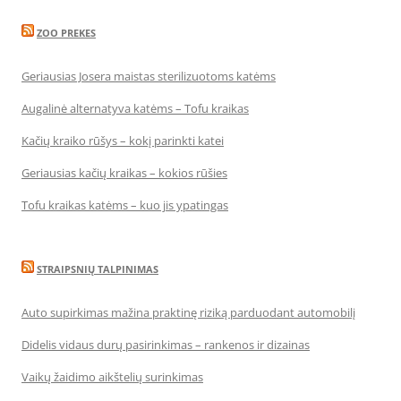
ZOO PREKES
Geriausias Josera maistas sterilizuotoms katėms
Augalinė alternatyva katėms – Tofu kraikas
Kačių kraiko rūšys – kokį parinkti katei
Geriausias kačių kraikas – kokios rūšies
Tofu kraikas katėms – kuo jis ypatingas
STRAIPSNIŲ TALPINIMAS
Auto supirkimas mažina praktinę riziką parduodant automobilį
Didelis vidaus durų pasirinkimas – rankenos ir dizainas
Vaikų žaidimo aikštelių surinkimas