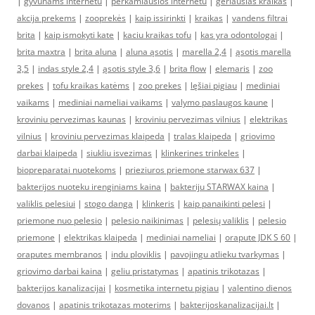
|
gyvūnams internetu
|
perkamiausios internetu
|
geriausias kraikas
|
akcija prekems
|
zooprekės
|
kaip issirinkti
|
kraikas
|
vandens filtrai
brita
|
kaip ismokyti kate
|
kaciu kraikas tofu
|
kas yra odontologai
|
brita maxtra
|
brita aluna
|
aluna ąsotis
|
marella 2,4
|
ąsotis marella
3,5
|
indas style 2,4
|
ąsotis style 3,6
|
brita flow
|
elemaris
|
zoo
prekes
|
tofu kraikas katėms
|
zoo prekes
|
lęšiai pigiau
|
mediniai
vaikams
|
mediniai nameliai vaikams
|
valymo paslaugos kaune
|
kroviniu pervezimas kaunas
|
kroviniu pervezimas vilnius
|
elektrikas
vilnius
|
kroviniu pervezimas klaipeda
|
tralas klaipeda
|
griovimo
darbai klaipeda
|
siukliu isvezimas
|
klinkerines trinkeles
|
biopreparatai nuotekoms
|
prieziuros priemone starwax 637
|
bakterijos nuoteku irenginiams kaina
|
bakteriju STARWAX kaina
|
valiklis pelesiui
|
stogo danga
|
klinkeris
|
kaip panaikinti pelesi
|
priemone nuo pelesio
|
pelesio naikinimas
|
pelesių valiklis
|
pelesio
priemone
|
elektrikas klaipeda
|
mediniai nameliai
|
orapute JDK S 60
|
oraputes membranos
|
indu ploviklis
|
pavojingu atlieku tvarkymas
|
griovimo darbai kaina
|
geliu pristatymas
|
apatinis trikotazas
|
bakterijos kanalizacijai
|
kosmetika internetu pigiau
|
valentino dienos
dovanos
|
apatinis trikotazas moterims
|
bakterijoskanalizacijai.lt
|