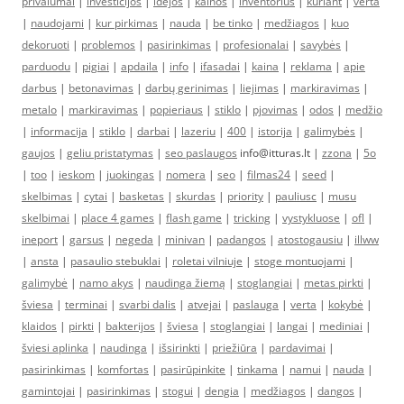
privalumai
|
investicijos
|
idėjos
|
kainos
|
inventorius
|
kuriant
|
verta
|
naudojami
|
kur pirkimas
|
nauda
|
be tinko
|
medžiagos
|
kuo
dekoruoti
|
problemos
|
pasirinkimas
|
profesionalai
|
savybės
|
parduodu
|
pigiai
|
apdaila
|
info
|
ifasadai
|
kaina
|
reklama
|
apie
darbus
|
betonavimas
|
darbų gerinimas
|
liejimas
|
markiravimas
|
metalo
|
markiravimas
|
popieriaus
|
stiklo
|
pjovimas
|
odos
|
medžio
|
informacija
|
stiklo
|
darbai
|
lazeriu
|
400
|
istorija
|
galimybės
|
gaujos
|
geliu pristatymas
|
seo paslaugos
info@itturas.lt |
zzona
|
5o
|
too
|
ieskom
|
juokingas
|
nomera
|
seo
|
filmas24
|
seed
|
skelbimas
|
cytai
|
basketas
|
skurdas
|
priority
|
pauliusc
|
musu
skelbimai
|
place 4 games
|
flash game
|
tricking
|
vystykluose
|
ofl
|
ineport
|
garsus
|
negeda
|
minivan
|
padangos
|
atostogausiu
|
illww
|
ansta
|
pasaulio stebuklai
|
roletai vilniuje
|
stoge montuojami
|
galimybė
|
namo akys
|
naudinga žiemą
|
stoglangiai
|
metas pirkti
|
šviesa
|
terminai
|
svarbi dalis
|
atvejai
|
paslauga
|
verta
|
kokybė
|
klaidos
|
pirkti
|
bakterijos
|
šviesa
|
stoglangiai
|
langai
|
mediniai
|
šviesi aplinka
|
naudinga
|
išsirinkti
|
priežiūra
|
pardavimai
|
pasirinkimas
|
komfortas
|
pasirūpinkite
|
tinkama
|
namui
|
nauda
|
gamintojai
|
pasirinkimas
|
stogui
|
dengia
|
medžiagos
|
dangos
|