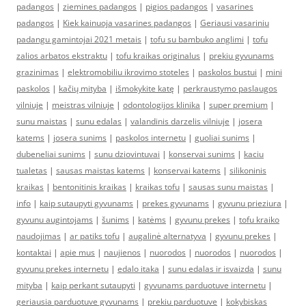
padangos
|
ziemines padangos
|
pigios padangos
|
vasarines
padangos
|
Kiek kainuoja vasarines padangos
|
Geriausi vasariniu
padangu gamintojai 2021 metais
|
tofu su bambuko anglimi
|
tofu
zalios arbatos ekstraktu
|
tofu kraikas originalus
|
prekiu gyvunams
grazinimas
|
elektromobiliu ikrovimo stoteles
|
paskolos bustui
|
mini
paskolos
|
kačių mityba
|
išmokykite katę
|
perkraustymo paslaugos
vilniuje
|
meistras vilniuje
|
odontologijos klinika
|
super premium
|
sunu maistas
|
sunu edalas
|
valandinis darzelis vilniuje
|
josera
katems
|
josera sunims
|
paskolos internetu
|
guoliai sunims
|
dubeneliai sunims
|
sunu dziovintuvai
|
konservai sunims
|
kaciu
tualetas
|
sausas maistas katems
|
konservai katems
|
silikoninis
kraikas
|
bentonitinis kraikas
|
kraikas tofu
|
sausas sunu maistas
|
info
|
kaip sutaupyti gyvunams
|
prekes gyvunams
|
gyvunu prieziura
|
gyvunu augintojams
|
šunims
|
katėms
|
gyvunu prekes
|
tofu kraiko
naudojimas
|
ar patiks tofu
|
augalinė alternatyva
|
gyvunu prekes
|
kontaktai
|
apie mus
|
naujienos
|
nuorodos
|
nuorodos
|
nuorodos
|
gyvunu prekes internetu
|
edalo itaka
|
sunu edalas ir isvaizda
|
sunu
mityba
|
kaip perkant sutaupyti
|
gyvunams parduotuve internetu
|
geriausia parduotuve gyvunams
|
prekiu parduotuve
|
kokybiskas