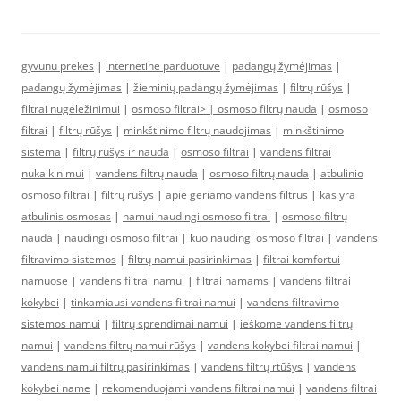
gyvunu prekes
|
internetine parduotuve
|
padangų žymėjimas
|
padangų žymėjimas
|
žieminių padangų žymėjimas
|
filtrų rūšys
|
filtrai nugeležinimui
|
osmoso filtrai> |
osmoso filtrų nauda
|
osmoso
filtrai
|
filtrų rūšys
|
minkštinimo filtrų naudojimas
|
minkštinimo
sistema
|
filtrų rūšys ir nauda
|
osmoso filtrai
|
vandens filtrai
nukalkinimui
|
vandens filtrų nauda
|
osmoso filtrų nauda
|
atbulinio
osmoso filtrai
|
filtrų rūšys
|
apie geriamo vandens filtrus
|
kas yra
atbulinis osmosas
|
namui naudingi osmoso filtrai
|
osmoso filtrų
nauda
|
naudingi osmoso filtrai
|
kuo naudingi osmoso filtrai
|
vandens
filtravimo sistemos
|
filtrų namui pasirinkimas
|
filtrai komfortui
namuose
|
vandens filtrai namui
|
filtrai namams
|
vandens filtrai
kokybei
|
tinkamiausi vandens filtrai namui
|
vandens filtravimo
sistemos namui
|
filtrų sprendimai namui
|
ieškome vandens filtrų
namui
|
vandens filtrų namui rūšys
|
vandens kokybei filtrai namui
|
vandens namui filtrų pasirinkimas
|
vandens filtrų rtūšys
|
vandens
kokybei name
|
rekomenduojami vandens filtrai namui
|
vandens filtrai