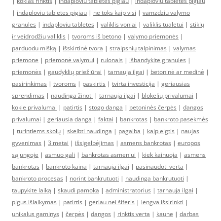
|
kokias rinktis
|
indaploviu tabletes pigiau
|
indaploviu tabletes pigiau
|
indaploviu tabletes pigiau
|
ne toks kaip visi
|
vamzdziu valymo
granules
|
indaploviu tabletes
|
valiklis voniai
|
valiklis tualetui
|
stiklų
ir veidrodžių valiklis
|
tvoroms iš betono
|
valymo priemonės
|
parduodu mišką
|
išskirtinė tvora
|
straipsnių talpinimas
|
valymas
priemone
|
priemonė valymui
|
rulonais
|
išbandykite granules
|
priemonės
|
gaudyklių priežiūrai
|
tarnauja ilgai
|
betoninė ar medinė
|
pasirinkimas
|
tvoroms
|
paskirtis
|
tvirta investicija
|
geriausias
sprendimas
|
naudinga žinoti
|
tarnauja ilgai
|
blokelių privalumai
|
kokie privalumai
|
patirtis
|
stogo danga
|
betoninės čerpės
|
dangos
privalumai
|
geriausia danga
|
faktai
|
bankrotas
|
bankroto pasekmės
|
turintiems skolų
|
skelbti naudinga
|
pagalba
|
kaip elgtis
|
naujas
gyvenimas
|
3 metai
|
išsigelbėjimas
|
asmens bankrotas
|
europos
sąjungoje
|
asmuo gali
|
bankrotas asmeniui
|
kiek kainuoja
|
asmens
bankrotas
|
bankroto kaina
|
tarnauja ilgai
|
pasinaudoti verta
|
bankroto procesas
|
norint bankrutuoti
|
naudinga bankrutuoti
|
taupykite laiką
|
skaudi pamoka
|
administratorius
|
tarnauja ilgai
|
pigus išlaikymas
|
patirtis
|
geriau nei šiferis
|
lengva išsirinkti
|
unikalus gaminys
|
čerpės
|
dangos
|
rinktis verta
|
kaune
|
darbas