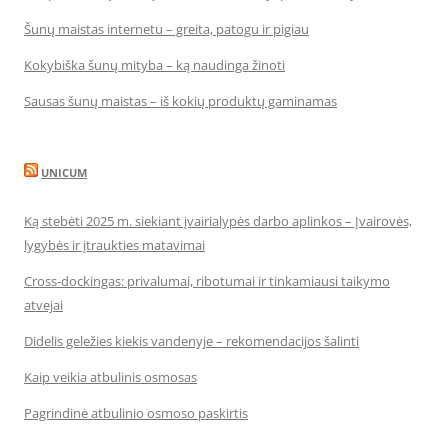
Šunų maistas internetu – greita, patogu ir pigiau
Kokybiška šunų mityba – ką naudinga žinoti
Sausas šunų maistas – iš kokių produktų gaminamas
UNICUM
Ką stebėti 2025 m. siekiant įvairialypės darbo aplinkos – Įvairovės,
lygybės ir įtraukties matavimai
Cross-dockingas: privalumai, ribotumai ir tinkamiausi taikymo
atvejai
Didelis geležies kiekis vandenyje – rekomendacijos šalinti
Kaip veikia atbulinis osmosas
Pagrindinė atbulinio osmoso paskirtis