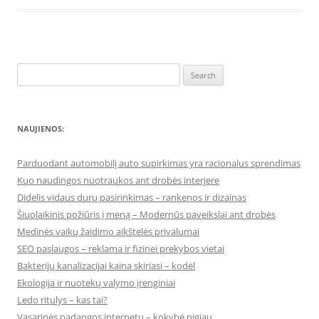
Search
for:
NAUJIENOS:
Parduodant automobilį auto supirkimas yra racionalus sprendimas
Kuo naudingos nuotraukos ant drobės interjere
Didelis vidaus durų pasirinkimas – rankenos ir dizainas
Šiuolaikinis požiūris į meną – Modernūs paveikslai ant drobės
Medinės vaikų žaidimo aikštelės privalumai
SEO paslaugos – reklama ir fizinei prekybos vietai
Bakterijų kanalizacijai kaina skiriasi – kodėl
Ekologija ir nuotekų valymo įrenginiai
Ledo ritulys – kas tai?
Vasarinės padangos internetu – kokybė pigiau