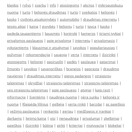
klaidos
|
ryšys
|
svarbu
|
info
|
atostogoms
|
akcijos
|
mikroautobusu
nuoma
|
turto
|
kelionės draudimas
|
turto
|
sveikatos
|
kelionės
|
kasko
|
civilinės atsakomybės
|
automobilio
|
draudimas internetu
|
teisės aktai
|
kaina
|
gyvybės
|
kelionių
|
turto
|
tpvca
|
kasko
|
padeda taupantiems
|
bausmės
|
kontrolė
|
kameros
|
tiriami įvykiai
|
privalomos paslaugos
|
apie privalomą
|
internetu
|
privalomasis
|
vykstantiems
|
klausimai ir atsakymai
|
sąvokos
|
populiariausias
|
požymiai
|
rekomendacija
|
saugoja
|
verta
|
internetu
|
išsirinkti
|
atostogoms
|
kelionei
|
pasiruošti
|
padės
|
paslauga
|
patarimai
|
žmonės
|
sąvokos
|
savanoriškas
|
brangios
|
paprasta
|
draudimo
naujienos
|
draudimas internetu
|
pigios padangos
|
straipsnių
talpinimas
|
skrydžiai
|
straipsnių talpinimas
|
straipsnių talpinimas
|
seo straipsniu talpinimas
|
apie paslaugas
|
atvejai
|
kaip rasti
|
informacija
|
šventėms
|
naudinga nuoma
|
nėra sunku
|
kelionės ir
nuoma
|
Klaipėda-Vilnius
|
gelbėja
|
verta rinkti
|
barzdai
|
pc paieškos
|
vežimo paslaugos
|
renkantis
|
geriau
|
medžiagos ir įrankiai
|
darbams
|
liejimo kaina
|
visi
|
nenaudinga
|
privalumai
|
skelbimai
|
paieškos
|
išsirinkti
|
būtina
|
pirkti
|
kriterijai
|
motyvacija
|
blokeliai
|