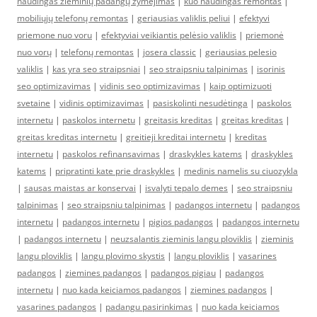
naudingas žieminių padangų žymėjimas
|
kuo naudingas remontas
|
mobiliųjų telefonų remontas
|
geriausias valiklis peliui
|
efektyvi
priemone nuo voru
|
efektyviai veikiantis pelėsio valiklis
|
priemonė
nuo vorų
|
telefonų remontas
|
josera classic
|
geriausias pelesio
valiklis
|
kas yra seo straipsniai
|
seo straipsniu talpinimas
|
isorinis
seo optimizavimas
|
vidinis seo optimizavimas
|
kaip optimizuoti
svetaine
|
vidinis optimizavimas
|
pasiskolinti nesudėtinga
|
paskolos
internetu
|
paskolos internetu
|
greitasis kreditas
|
greitas kreditas
|
greitas kreditas internetu
|
greitieji kreditai internetu
|
kreditas
internetu
|
paskolos refinansavimas
|
draskykles katems
|
draskykles
katems
|
pripratinti kate prie draskykles
|
medinis namelis su ciuozykla
|
sausas maistas ar konservai
|
isvalyti tepalo demes
|
seo straipsniu
talpinimas
|
seo straipsniu talpinimas
|
padangos internetu
|
padangos
internetu
|
padangos internetu
|
pigios padangos
|
padangos internetu
|
padangos internetu
|
neuzsalantis zieminis langu ploviklis
|
zieminis
langu ploviklis
|
langu plovimo skystis
|
langu ploviklis
|
vasarines
padangos
|
ziemines padangos
|
padangos pigiau
|
padangos
internetu
|
nuo kada keiciamos padangos
|
ziemines padangos
|
vasarines padangos
|
padangu pasirinkimas
|
nuo kada keiciamos