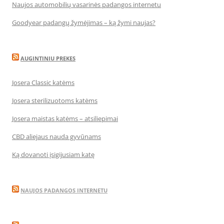
Naujos automobilių vasarinės padangos internetu
Goodyear padangų žymėjimas – ką žymi naujas?
AUGINTINIU PREKES
Josera Classic katėms
Josera sterilizuotoms katėms
Josera maistas katėms – atsiliepimai
CBD aliejaus nauda gyvūnams
Ką dovanoti įsigijusiam katę
NAUJOS PADANGOS INTERNETU