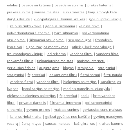
edalas
|
pavadeliai katems
|
pavadeliai sunims
|
prekes katems
|
prekes sunims
|
sausas maistas
|
sunu maistas
|
kaip ismokyti kate
daryti i dezute
|
kuo ypatingas silikoninis kraikas
|
gyvunu prekiu akcija
|
kaip issirinkti kraika
|
geriausi siltnamiai
|
kaip issirinkti
|
polikarbonatiniai šiltnamiai
|
tvirti siltnamiai
|
polikarbonatiniai
atsiliepimai
|
šiltnamiai atsiliepimai
|
seo paslaugos
|
frontaliniai
krautuvai
|
signalizacijos montavimas
|
atliekų išvežimas vilniuje
|
traumatologas vilniuje
|
led reklama
|
vandens filtrai
|
vandens filtrai
|
renkamės filtrus
|
tinkamiausias maistas
|
maistas internetu
|
geriausias ėdalas
|
augintojams
|
blogas
|
straipsniai
|
straipsniai
|
straipsniai
|
fejerverkai
|
ieskantiems filtru
|
filtrai namui
|
filtru nauda
|
vandens filtrai
|
vandens filtrai
|
biologinės bakterijos
|
kanalizacijos
kvapas
|
kanalizacijos bakterijos
|
medinis namelis su ciuozykla
|
efektyvio biologinės bakterijos
|
fejerverkai
|
sodui
|
brita vandens
filtrai
|
privatus darzelis
|
šiltnamiai internetu
|
polikarbonatiniai
siltnamiai
|
gyvunu prekes
|
maistas sunims
|
geriausias sunu maistas
|
kaip issirinkti kraika
|
gelbsti gyvūnus nuo karščio
|
gyvūnų maudynės
vasarą
|
šunų mityba
|
sausas maistas
|
kačių kraikas
|
kraikas katėms