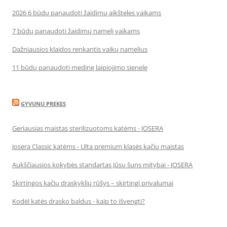
2026 6 būdų panaudoti žaidimų aikšteles vaikams
7 būdų panaudoti žaidimų namelį vaikams
Dažniausios klaidos renkantis vaikų namelius
11 būdų panaudoti medinę laipiojimo sienelę
GYVUNU PREKES
Geriausias maistas sterilizuotoms katėms - JOSERA
Josera Classic katėms - Ulta premium klasės kačių maistas
Aukščiausios kokybės standartas Jūsų šuns mitybai - JOSERA
Skirtingos kačių draskyklių rūšys – skirtingi privalumai
Kodėl katės drasko baldus - kaip to išvengti?