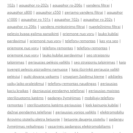
102s
|
aquaphor ro-202s
|
aquaphor ro-206s
|
vandens filtrai
|
aquaphor s800
|
aquaphor s550
|
geriamo vandens filtrai
|
aquaphor
s1000
|
aquaphor ro 101s
|
aquaphor 102s
|
aquaphor ro 202s
|
aquaphor ro 206s
|
vandens minkstinimo filtrai
|
nugeležinimo filtrai
|
pelesio kvapa galima panaikinti
|
priemone nuo voru
|
lauko kubilai
pardavimui
|
priemonė nuo vorų
|
telefonų remontas
|
kas yra seo
|
priemone nuo voru
|
telefonų remontas
|
telefonų remontas
|
priemonė nuo vorų
|
lauko kubilai pardavimui
|
seo straipsniu
talpinimas
|
geriausias pelėsio valiklis
|
seo straipsniu talpinimas
|
kaip
isvengti pelesio atsiradimo namuose
|
kaip išsirinkti geriausią valiklį
pelėsiui
|
puiki dovana vaikams
|
smagiam žaidimui kieme
|
aikštelės
vaikų laiko praleidimui
|
telefonų remontas naudingas
|
geriausias
kaciu kraikas
|
dazniausiai gendantys telefonai
|
geriausias maistas
sterilizuotoms katėms
|
padangų žymėjimas
|
mobiliųjų telefonų
remontas
|
sterilizuotoms katėms geriausias
|
kiek kainuoja kubilai
|
dažnai gendantys telefonai
|
geriausias vonios valiklis
|
elektromobiliu
ikrovimo stoteliu pletra lietuvoje
|
lietuvoje daugeja stoteliu
|
padangų
žymėjimas reikalingas
|
vasarinės padangos elektromobiliams
|