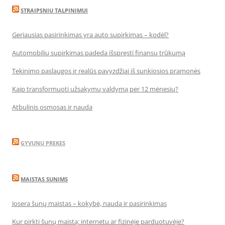
STRAIPSNIU TALPINIMUI
Geriausias pasirinkimas yra auto supirkimas – kodėl?
Automobilių supirkimas padeda išspręsti finansų trūkumą
Tekinimo paslaugos ir realūs pavyzdžiai iš sunkiosios pramonės
Kaip transformuoti užsakymų valdymą per 12 mėnesių?
Atbulinis osmosas ir nauda
GYVUNU PREKES
MAISTAS SUNIMS
Josera šunų maistas – kokybė, nauda ir pasirinkimas
Kur pirkti šunų maistą: internetu ar fizinėje parduotuvėje?