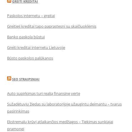
GREITI KREDITAI
Paskolos internetu – greitai
Greitieji kreditai tapo paprastesni su skaičiuoklėmis
Banko paskola būstui
Greiti kreditai internetu Lietuvoje
Būsto paskolos palūkanos
SEO STRAIPSNIAI
Auto supirkimas turi realią finansinę vertę
Sužadėtuvių žiedas su laboratorijoje užaugintu deimantu – tvarus
pasirinkimas
Ekstremalų krūvį atlaikančios medžiagos – Tiekimas sunkiajai
pramonei