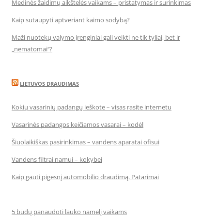
Medinės žaidimų aikštelės vaikams – pristatymas ir surinkimas
Kaip sutaupyti aptveriant kaimo sodybą?
Maži nuotekų valymo įrenginiai gali veikti ne tik tyliai, bet ir
„nematomai‘‘?
LIETUVOS DRAUDIMAS
Kokių vasarinių padangų ieškote – visas rasite internetu
Vasarinės padangos keičiamos vasarai – kodėl
Šiuolaikiškas pasirinkimas – vandens aparatai ofisui
Vandens filtrai namui – kokybei
Kaip gauti pigesnį automobilio draudimą. Patarimai
5 būdų panaudoti lauko namelį vaikams