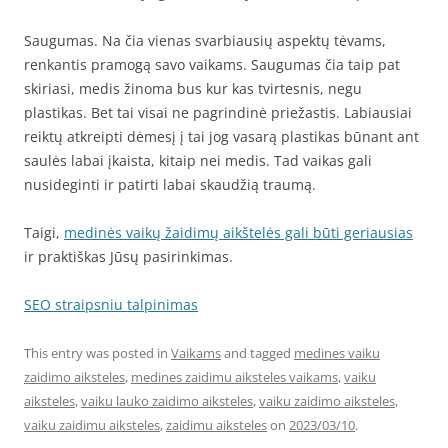
Saugumas. Na čia vienas svarbiausių aspektų tėvams,
renkantis pramogą savo vaikams. Saugumas čia taip pat
skiriasi, medis žinoma bus kur kas tvirtesnis, negu
plastikas. Bet tai visai ne pagrindinė priežastis. Labiausiai
reiktų atkreipti dėmesį į tai jog vasarą plastikas būnant ant
saulės labai įkaista, kitaip nei medis. Tad vaikas gali
nusideginti ir patirti labai skaudžią traumą.
Taigi,
medinės vaikų žaidimų aikštelės gali būti geriausias
ir praktiškas Jūsų pasirinkimas.
SEO straipsniu talpinimas
This entry was posted in
Vaikams
and tagged
medines vaiku
zaidimo aiksteles
,
medines zaidimu aiksteles vaikams
,
vaiku
aiksteles
,
vaiku lauko zaidimo aiksteles
,
vaiku zaidimo aiksteles
,
vaiku zaidimu aiksteles
,
zaidimu aiksteles
on
2023/03/10
.