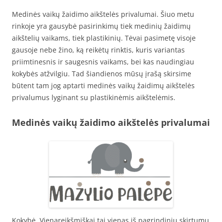
Medinės vaikų žaidimo aikštelės privalumai. Šiuo metu
rinkoje yra gausybė pasirinkimų tiek medinių žaidimų
aikštelių vaikams, tiek plastikinių. Tėvai pasimetę visoje
gausoje nebe žino, ką reikėtų rinktis, kuris variantas
priimtinesnis ir saugesnis vaikams, bei kas naudingiau
kokybės atžvilgiu. Tad šiandienos mūsų įrašą skirsime
būtent tam jog aptarti medinės vaikų žaidimų aikštelės
privalumus lyginant su plastikinėmis aikštelėmis.
Medinės vaikų žaidimo aikštelės privalumai
Kokybė. Vienareikšmiškai tai vienas iš pagrindinių skirtumų