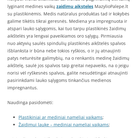
lyginant medines vaikų
zaidimu aiksteles
MazylioPalepe.lt
su plastikinėmis. Medis natūralus produktas tad ir kokybės
galime tikėtis tikrai geresnės. Mediena yra impregnuota ir
atspari lauko sąlygomis, kai tuo tarpu plastikinės žaidimų
aikštelės yra lengvai paveikiamos oro sąlygų. Pirmiausia
nuo aktyvių saulės spindulių plastikinės aikštelės spalvos
išblanksta ir būna nebe tokios ryškios, o ir jų atnaujinti
patys neturėsite galimybių, na o renkantis medinę žaidimų
aikštelę, saulė jos spalvos taip greitai nepaveiks, na o jeigu
norisi vėl ryškesnės spalvos, galite nesudėtingai atnaujinti
pasirinkdami lauko sąlygoms tinkančius medienos
impregnantus.
Naudinga pasidomėti:
Plastikiniai ar mediniai nameliai vaikams
;
Žaidimui lauke – mediniai nameliai vaikams
;