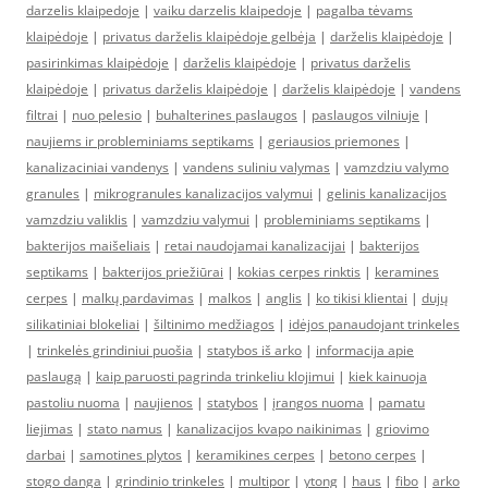
darzelis klaipedoje
|
vaiku darzelis klaipedoje
|
pagalba tėvams
klaipėdoje
|
privatus darželis klaipėdoje gelbėja
|
darželis klaipėdoje
|
pasirinkimas klaipėdoje
|
darželis klaipėdoje
|
privatus darželis
klaipėdoje
|
privatus darželis klaipėdoje
|
darželis klaipėdoje
|
vandens
filtrai
|
nuo pelesio
|
buhalterines paslaugos
|
paslaugos vilniuje
|
naujiems ir probleminiams septikams
|
geriausios priemones
|
kanalizaciniai vandenys
|
vandens suliniu valymas
|
vamzdziu valymo
granules
|
mikrogranules kanalizacijos valymui
|
gelinis kanalizacijos
vamzdziu valiklis
|
vamzdziu valymui
|
probleminiams septikams
|
bakterijos maišeliais
|
retai naudojamai kanalizacijai
|
bakterijos
septikams
|
bakterijos priežiūrai
|
kokias cerpes rinktis
|
keramines
cerpes
|
malkų pardavimas
|
malkos
|
anglis
|
ko tikisi klientai
|
dujų
silikatiniai blokeliai
|
šiltinimo medžiagos
|
idėjos panaudojant trinkeles
|
trinkelės grindiniui puošia
|
statybos iš arko
|
informacija apie
paslaugą
|
kaip paruosti pagrinda trinkeliu klojimui
|
kiek kainuoja
pastoliu nuoma
|
naujienos
|
statybos
|
įrangos nuoma
|
pamatu
liejimas
|
stato namus
|
kanalizacijos kvapo naikinimas
|
griovimo
darbai
|
samotines plytos
|
keramikines cerpes
|
betono cerpes
|
stogo danga
|
grindinio trinkeles
|
multipor
|
ytong
|
haus
|
fibo
|
arko