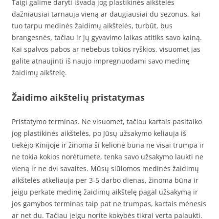
Taigi galime daryti išvadą jog plastikinės aikštelės
dažniausiai tarnauja vieną ar daugiausiai du sezonus, kai
tuo tarpu medinės žaidimų aikštelės, turbūt, bus
brangesnės, tačiau ir jų gyvavimo laikas atitiks savo kainą.
Kai spalvos pabos ar nebebus tokios ryškios, visuomet jas
galite atnaujinti iš naujo impregnuodami savo medinę
žaidimų aikštelę.
Žaidimo aikštelių pristatymas
Pristatymo terminas. Ne visuomet, tačiau kartais pasitaiko
jog plastikinės aikštelės, po Jūsų užsakymo keliauja iš
tiekėjo Kinijoje ir žinoma ši kelionė būna ne visai trumpa ir
ne tokia kokios norėtumete, tenka savo užsakymo laukti ne
vieną ir ne dvi savaites. Mūsų siūlomos medinės žaidimų
aikštelės atkeliauja per 3-5 darbo dienas, žinoma būna ir
jeigu perkate medinę žaidimų aikštelę pagal užsakymą ir
jos gamybos terminas taip pat ne trumpas, kartais mėnesis
ar net du. Tačiau jeigu norite kokybės tikrai verta palaukti.