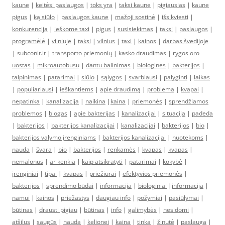
kaune
|
keitėsi paslaugos
|
toks yra
|
taksi kaune
|
pigiausias
|
kaune
pigus
|
ką siūlo
|
paslaugos kaune
|
mažoji sostinė
|
išsikviesti
|
konkurencija
|
ieškome taxi
|
pigus
|
susisiekimas
|
taksi
|
paslaugos
|
programėlė
|
vilniuje
|
taksi
|
vilnius
|
taxi
|
kainos
|
darbas švedijoje
|
subconit.lt
|
transporto priemonių
|
kasko draudimas
|
rygos oro
uostas
|
mikroautobusu
|
dantu balinimas
|
biologinės
|
bakterijos
|
talpinimas
|
patarimai
|
siūlo
|
sąlygos
|
svarbiausi
|
palyginti
|
laikas
|
populiariausi
|
ieškantiems
|
apie draudimą
|
problema
|
kvapai
|
nepatinka
|
kanalizacija
|
naikina
|
kaina
|
priemonės
|
sprendžiamos
problemos
|
blogas
|
apie bakterijas
|
kanalizacijai
|
situacija
|
padeda
|
bakterijos
|
bakterijos kanalizacijai
|
kanalizacijai
|
bakterijos
|
bio
|
bakterijos valymo įrenginiams
|
bakterijos kanalizacijai
|
nuotekoms
|
nauda
|
švara
|
bio
|
bakterijos
|
renkamės
|
kvapas
|
kvapas
|
nemalonus
|
ar kenkia
|
kaip atsikratyti
|
patarimai
|
kokybė
|
įrenginiai
|
tipai
|
kvapas
|
priežiūrai
|
efektyvios priemonės
|
bakterijos
|
sprendimo būdai
|
informacija
|
biologiniai
|
informacija
|
namui
|
kainos
|
priežastys
|
daugiau info
|
požymiai
|
pasiūlymai
|
būtinas
|
drausti pigiau
|
būtinas
|
info
|
galimybės
|
nesidomi
|
atšilus
|
saugūs
|
nauda
|
kelionei
|
kaina
|
tinka
|
žinutė
|
paslauga
|