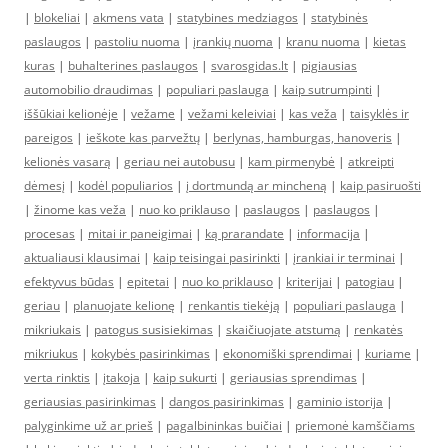
|
blokeliai
|
akmens vata
|
statybines medziagos
|
statybinės
paslaugos
|
pastoliu nuoma
|
įrankių nuoma
|
kranu nuoma
|
kietas
kuras
|
buhalterines paslaugos
|
svarosgidas.lt
|
pigiausias
automobilio draudimas
|
populiari paslauga
|
kaip sutrumpinti
|
iššūkiai kelionėje
|
vežame
|
vežami keleiviai
|
kas veža
|
taisyklės ir
pareigos
|
ieškote kas parvežtų
|
berlynas, hamburgas, hanoveris
|
kelionės vasarą
|
geriau nei autobusu
|
kam pirmenybė
|
atkreipti
dėmesį
|
kodėl populiarios
|
į dortmundą ar mincheną
|
kaip pasiruošti
|
žinome kas veža
|
nuo ko priklauso
|
paslaugos
|
paslaugos
|
procesas
|
mitai ir paneigimai
|
ką prarandate
|
informacija
|
aktualiausi klausimai
|
kaip teisingai pasirinkti
|
įrankiai ir terminai
|
efektyvus būdas
|
epitetai
|
nuo ko priklauso
|
kriterijai
|
patogiau
|
geriau
|
planuojate kelionę
|
renkantis tiekėją
|
populiari paslauga
|
mikriukais
|
patogus susisiekimas
|
skaičiuojate atstumą
|
renkatės
mikriukus
|
kokybės pasirinkimas
|
ekonomiški sprendimai
|
kuriame
|
verta rinktis
|
įtakoja
|
kaip sukurti
|
geriausias sprendimas
|
geriausias pasirinkimas
|
dangos pasirinkimas
|
gaminio istorija
|
palyginkime už ar prieš
|
pagalbininkas buičiai
|
priemonė kamščiams