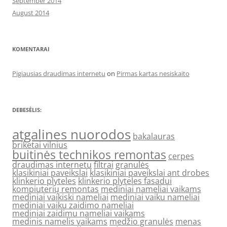
September 2014
August 2014
KOMENTARAI
Pigiausias draudimas internetu
on
Pirmas kartas nesiskaito
DEBESĖLIS:
atgalines nuorodos
bakalauras
briketai vilnius
buitinės technikos remontas
cerpes
draudimas internetu
filtrai
granulės
klasikiniai paveikslai
klasikiniai paveikslai ant drobes
klinkerio plyteles
klinkerio plyteles fasadui
kompiuterių remontas
mediniai nameliai vaikams
mediniai vaikiski nameliai
mediniai vaiku nameliai
mediniai vaiku zaidimo nameliai
mediniai zaidimu nameliai vaikams
medinis namelis vaikams
medžio granulės
menas