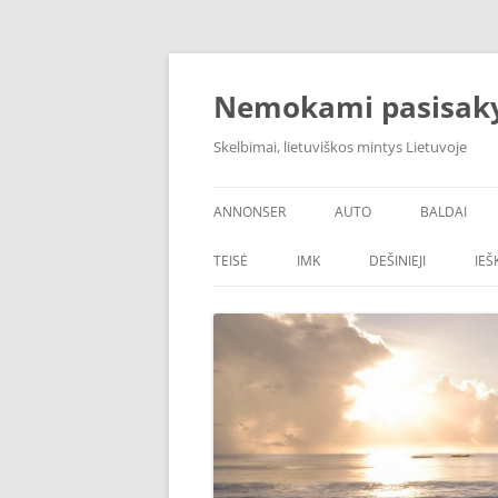
Skip
to
content
Nemokami pasisak
Skelbimai, lietuviškos mintys Lietuvoje
ANNONSER
AUTO
BALDAI
TEISĖ
IMK
DEŠINIEJI
IE