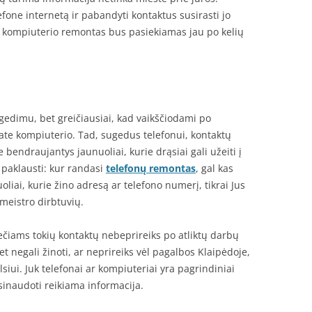
efone internetą ir pabandyti kontaktus susirasti jo
o kompiuterio remontas bus pasiekiamas jau po kelių
o gedimu, bet greičiausiai, kad vaikščiodami po
jate kompiuterio. Tad, sugedus telefonui, kontaktų
e bendraujantys jaunuoliai, kurie drąsiai gali užeiti į
o paklausti: kur randasi
telefonų remontas
, gal kas
liai, kurie žino adresą ar telefono numerį, tikrai Jus
 meistro dirbtuvių.
čiams tokių kontaktų nebeprireiks po atliktų darbų
et negali žinoti, ar neprireiks vėl pagalbos Klaipėdoje,
siui. Juk telefonai ar kompiuteriai yra pagrindiniai
asinaudoti reikiama informacija.