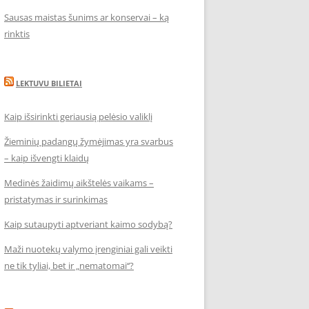
Sausas maistas šunims ar konservai – ką
rinktis
LEKTUVU BILIETAI
Kaip išsirinkti geriausią pelėsio valiklį
Žieminių padangų žymėjimas yra svarbus
– kaip išvengti klaidų
Medinės žaidimų aikštelės vaikams –
pristatymas ir surinkimas
Kaip sutaupyti aptveriant kaimo sodybą?
Maži nuotekų valymo įrenginiai gali veikti
ne tik tyliai, bet ir „nematomai‘‘?