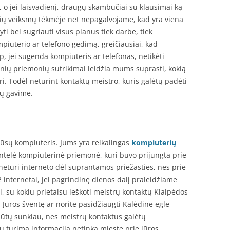
o jei laisvadienį, draugų skambučiai su klausimai ką
 Šių veiksmų tėkmėje net nepagalvojame, kad yra viena
dyti bei sugriauti visus planus tiek darbe, tiek
iuterio ar telefono gedimą, greičiausiai, kad
, jei sugenda kompiuteris ar telefonas, netikėti
ių priemonių sutrikimai leidžia mums suprasti, kokią
i. Todėl neturint kontaktų meistro, kuris galėtų padėti
jų gavime.
Jūsų kompiuteris. Jums yra reikalingas
kompiuterių
intelė kompiuterinė priemonė, kuri buvo prijungta prie
neturi interneto dėl suprantamos priežasties, nes prie
 internetai, jei pagrindinę dienos dalį praleidžiame
gi, su kokiu prietaisu ieškoti meistrų kontaktų Klaipėdos
į Jūros šventę ar norite pasidžiaugti Kalėdine egle
būtų sunkiau, nes meistrų kontaktus galėtų
jų turima informacija netinka mieste prie jūros.