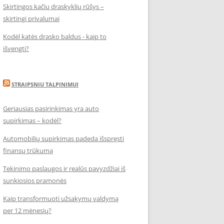
Skirtingos kačių draskyklių rūšys –
skirtingi privalumai
Kodėl katės drasko baldus - kaip to
išvengti?
STRAIPSNIU TALPINIMUI
Geriausias pasirinkimas yra auto
supirkimas – kodėl?
Automobilių supirkimas padeda išspręsti
finansų trūkumą
Tekinimo paslaugos ir realūs pavyzdžiai iš
sunkiosios pramonės
Kaip transformuoti užsakymų valdymą
per 12 mėnesių?