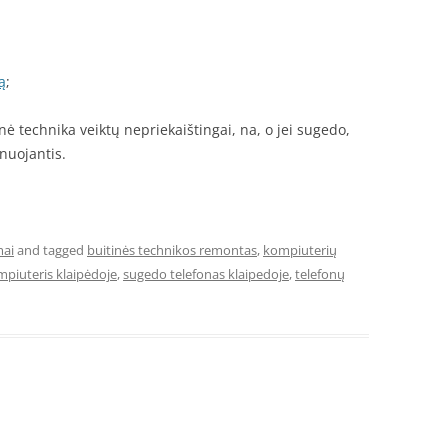
ą
;
ė technika veiktų nepriekaištingai, na, o jei sugedo,
nuojantis.
mai
and tagged
buitinės technikos remontas
,
kompiuterių
piuteris klaipėdoje
,
sugedo telefonas klaipedoje
,
telefonų