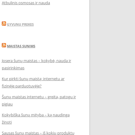
Atbulinis osmosas ir nauda
GYVUNU PREKES
MAISTAS SUNIMS
Josera šunų maistas – kokybė, nauda ir
pasirinkimas
Kur pirkti šunų maistą: internetu ar
fizinėje parduotuvėje?
Šunų maistas internetu – greita, patogu ir
pigiau
Kokybiška šunų mityba – ką naudinga
žinoti
Sausas šunų maistas – iš kokių produktų