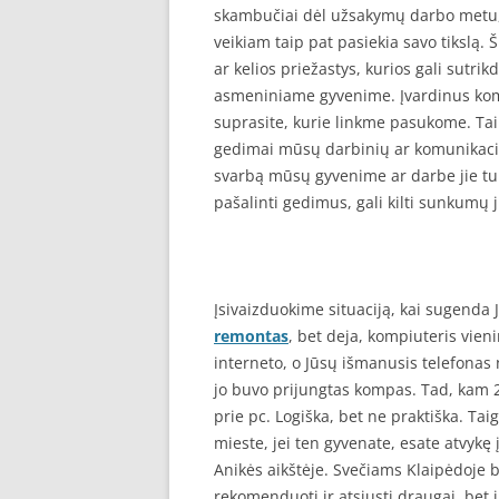
skambučiai dėl užsakymų darbo metu, 
veikiam taip pat pasiekia savo tikslą.
ar kelios priežastys, kurios gali sutrik
asmeniniame gyvenime. Įvardinus komp
suprasite, kurie linkme pasukome. Taip
gedimai mūsų darbinių ar komunikacin
svarbą mūsų gyvenime ar darbe jie tur
pašalinti gedimus, gali kilti sunkumų 
Įsivaizduokime situaciją, kai sugenda 
remontas
, bet deja, kompiuteris vien
interneto, o Jūsų išmanusis telefonas 
jo buvo prijungtas kompas. Tad, kam 2
prie pc. Logiška, bet ne praktiška. Tai
mieste, jei ten gyvenate, esate atvykę 
Anikės aikštėje. Svečiams Klaipėdoje 
rekomenduoti ir atsiųsti draugai, bet 