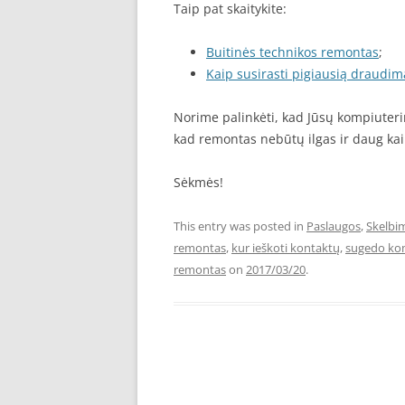
Taip pat skaitykite:
Buitinės technikos remontas
;
Kaip susirasti pigiausią draudim
Norime palinkėti, kad Jūsų kompiuterin
kad remontas nebūtų ilgas ir daug kai
Sėkmės!
This entry was posted in
Paslaugos
,
Skelbi
remontas
,
kur ieškoti kontaktų
,
sugedo kom
remontas
on
2017/03/20
.