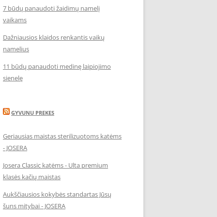
7 būdų panaudoti žaidimų namelį
vaikams
Dažniausios klaidos renkantis vaikų
namelius
11 būdų panaudoti medinę laipiojimo
sienelę
GYVUNU PREKES
Geriausias maistas sterilizuotoms katėms
- JOSERA
Josera Classic katėms - Ulta premium
klasės kačių maistas
Aukščiausios kokybės standartas Jūsų
šuns mitybai - JOSERA