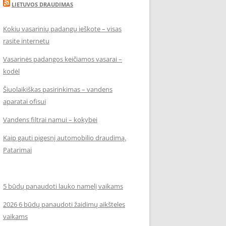
LIETUVOS DRAUDIMAS
Kokių vasarinių padangų ieškote – visas
rasite internetu
Vasarinės padangos keičiamos vasarai –
kodėl
Šiuolaikiškas pasirinkimas – vandens
aparatai ofisui
Vandens filtrai namui – kokybei
Kaip gauti pigesnį automobilio draudimą.
Patarimai
5 būdų panaudoti lauko namelį vaikams
2026 6 būdų panaudoti žaidimų aikšteles
vaikams