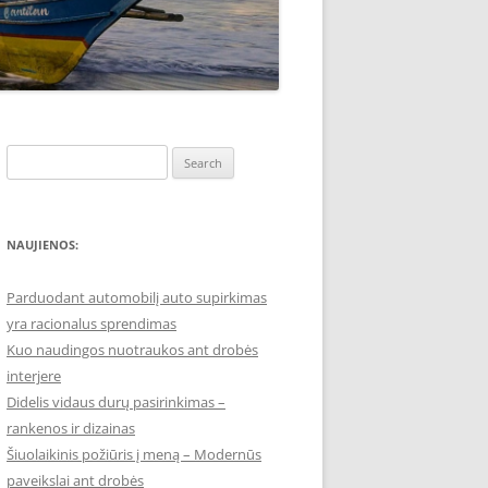
Search
for:
NAUJIENOS:
Parduodant automobilį auto supirkimas
yra racionalus sprendimas
Kuo naudingos nuotraukos ant drobės
interjere
Didelis vidaus durų pasirinkimas –
rankenos ir dizainas
Šiuolaikinis požiūris į meną – Modernūs
paveikslai ant drobės