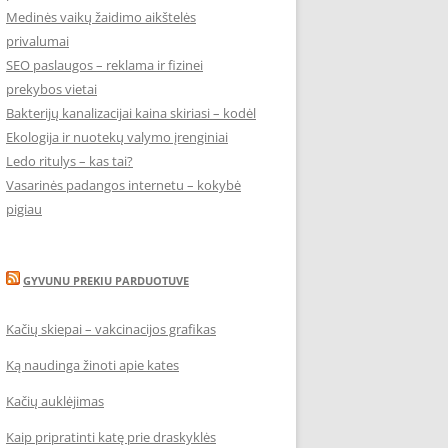
Medinės vaikų žaidimo aikštelės
privalumai
SEO paslaugos – reklama ir fizinei
prekybos vietai
Bakterijų kanalizacijai kaina skiriasi – kodėl
Ekologija ir nuotekų valymo įrenginiai
Ledo ritulys – kas tai?
Vasarinės padangos internetu – kokybė
pigiau
GYVUNU PREKIU PARDUOTUVE
Kačių skiepai – vakcinacijos grafikas
Ką naudinga žinoti apie kates
Kačių auklėjimas
Kaip pripratinti katę prie draskyklės