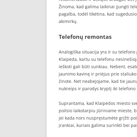
Žinoma, kad galima laikinai įjungti tel
pagalba, todėl tikėtina, kad sugedusi
akimirkų.
Telefonų remontas
Analogiška situacija yra ir su telefon
Klaipėda, kartu su telefonu nesinešio
ieškoti gali būti sunkiau. Nebent, esat
jaunimo kavinę ir priėjus prie staliuk
žinote. Net neabejojame, kad tie jaunuo
nukreips ir parodys kryptį iki telefono
Suprantama, kad Klaipėdos miesto sve
poilsio laikotarpiu jūriniame mieste, b
jei kada nors nuspręstumėte grįžti poil
įrankiai, kuriais galima surinkti bei p