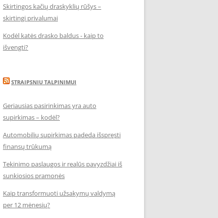
Skirtingos kačių draskyklių rūšys –
skirtingi privalumai
Kodėl katės drasko baldus - kaip to
išvengti?
STRAIPSNIU TALPINIMUI
Geriausias pasirinkimas yra auto
supirkimas – kodėl?
Automobilių supirkimas padeda išspręsti
finansų trūkumą
Tekinimo paslaugos ir realūs pavyzdžiai iš
sunkiosios pramonės
Kaip transformuoti užsakymų valdymą
per 12 mėnesių?