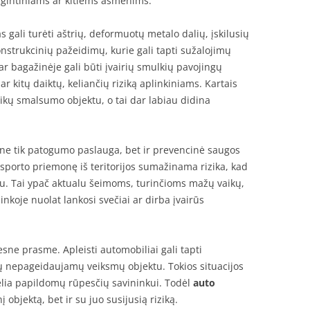
ugintiniams ar kitiems asmenims.
gali turėti aštrių, deformuotų metalo dalių, įskilusių
 konstrukcinių pažeidimų, kurie gali tapti sužalojimų
ar bagažinėje gali būti įvairių smulkių pavojingų
 kitų daiktų, keliančių riziką aplinkiniams. Kartais
kų smalsumo objektu, o tai dar labiau didina
ne tik patogumo paslauga, bet ir prevencinė saugos
sporto priemonę iš teritorijos sumažinama rizika, kad
niu. Tai ypač aktualu šeimoms, turinčioms mažų vaikų,
nkoje nuolat lankosi svečiai ar dirba įvairūs
sne prasme. Apleisti automobiliai gali tapti
ų nepageidaujamų veiksmų objektu. Tokios situacijos
kelia papildomų rūpesčių savininkui. Todėl
auto
nį objektą, bet ir su juo susijusią riziką.