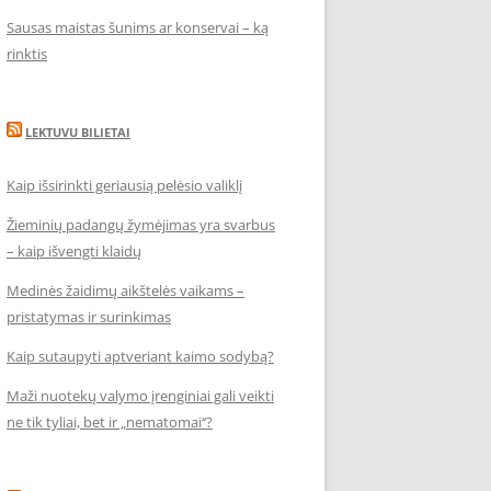
Sausas maistas šunims ar konservai – ką
rinktis
LEKTUVU BILIETAI
Kaip išsirinkti geriausią pelėsio valiklį
Žieminių padangų žymėjimas yra svarbus
– kaip išvengti klaidų
Medinės žaidimų aikštelės vaikams –
pristatymas ir surinkimas
Kaip sutaupyti aptveriant kaimo sodybą?
Maži nuotekų valymo įrenginiai gali veikti
ne tik tyliai, bet ir „nematomai‘‘?