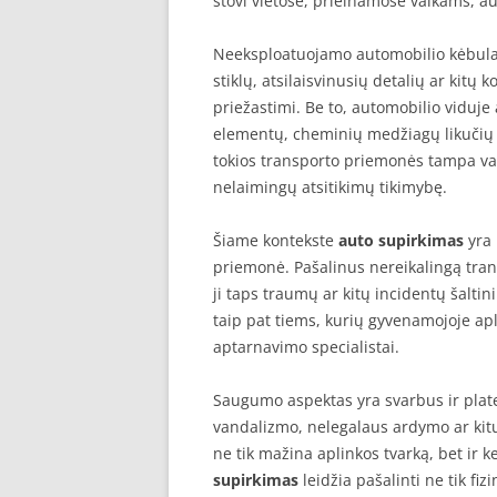
stovi vietose, prieinamose vaikams, a
Neeksploatuojamo automobilio kėbulas 
stiklų, atsilaisvinusių detalių ar kitų
priežastimi. Be to, automobilio viduje 
elementų, cheminių medžiagų likučių ar
tokios transporto priemonės tampa vai
nelaimingų atsitikimų tikimybę.
Šiame kontekste
auto supirkimas
yra 
priemonė. Pašalinus nereikalingą tran
ji taps traumų ar kitų incidentų šalti
taip pat tiems, kurių gyvenamojoje apli
aptarnavimo specialistai.
Saugumo aspektas yra svarbus ir plate
vandalizmo, nelegalaus ardymo ar kit
ne tik mažina aplinkos tvarką, bet ir 
supirkimas
leidžia pašalinti ne tik fizi