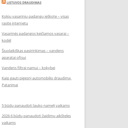
LIETUVOS DRAUDIMAS
Kokių vasarinių padangų ieškote – visas
rasite internetu
Vasarinės padangos keičiamos vasarai –
kodėl
Šiuolaikiškas pasirinkimas – vandens
aparatai ofisui
Vandens filtrai namui – kokybei
Kaip gauti pigesnį automobilio draudimą.
Patarimai
5 būdų panaudoti lauko namelį vaikams
2026 6 būdų panaudoti žaidimų aikšteles
vaikams