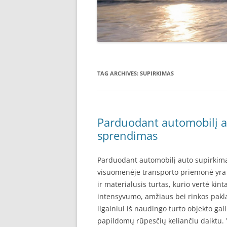
TAG ARCHIVES:
SUPIRKIMAS
Parduodant automobilį a
sprendimas
Parduodant automobilį auto supirkima
visuomenėje transporto priemonė yra s
ir materialusis turtas, kurio vertė ki
intensyvumo, amžiaus bei rinkos pakla
ilgainiui iš naudingo turto objekto gal
papildomų rūpesčių keliančiu daiktu.