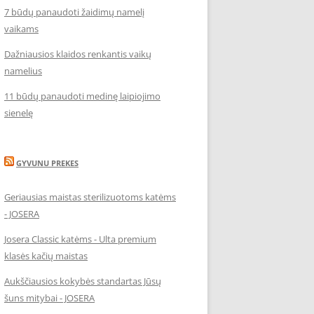
7 būdų panaudoti žaidimų namelį
vaikams
Dažniausios klaidos renkantis vaikų
namelius
11 būdų panaudoti medinę laipiojimo
sienelę
GYVUNU PREKES
Geriausias maistas sterilizuotoms katėms
- JOSERA
Josera Classic katėms - Ulta premium
klasės kačių maistas
Aukščiausios kokybės standartas Jūsų
šuns mitybai - JOSERA