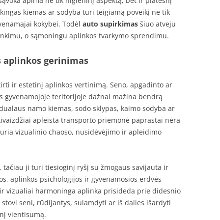
sąvoka apima ne tik higieninį aspektą, bet ir platesnį
rkingas kiemas ar sodyba turi teigiamą poveikį ne tik
yvenamajai kokybei. Todėl
auto supirkimas
šiuo atveju
sirinkimu, o sąmoningu aplinkos tvarkymo sprendimu.
s aplinkos gerinimas
irti ir estetinį aplinkos vertinimą. Seno, apgadinto ar
 gyvenamojoje teritorijoje dažnai mažina bendrą
ividualaus namo kiemas, sodo sklypas, kaimo sodyba ar
akivaizdžiai apleista transporto priemonė paprastai nėra
kuria vizualinio chaoso, nusidėvėjimo ir apleidimo
ačiau ji turi tiesioginį ryšį su žmogaus savijauta ir
os, aplinkos psichologijos ir gyvenamosios erdvės
ir vizualiai harmoninga aplinka prisideda prie didesnio
 stovi seni, rūdijantys, sulamdyti ar iš dalies išardyti
nį vientisumą.