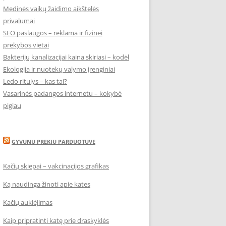
Medinės vaikų žaidimo aikštelės
privalumai
SEO paslaugos – reklama ir fizinei
prekybos vietai
Bakterijų kanalizacijai kaina skiriasi – kodėl
Ekologija ir nuotekų valymo įrenginiai
Ledo ritulys – kas tai?
Vasarinės padangos internetu – kokybė
pigiau
GYVUNU PREKIU PARDUOTUVE
Kačių skiepai – vakcinacijos grafikas
Ką naudinga žinoti apie kates
Kačių auklėjimas
Kaip pripratinti katę prie draskyklės