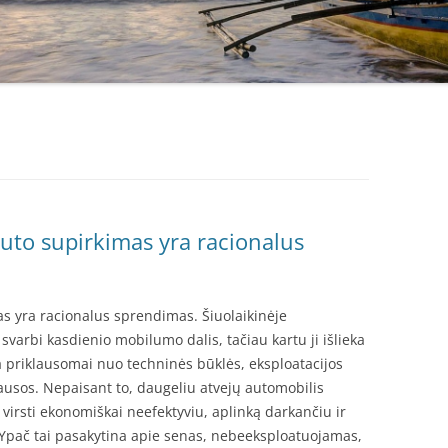
uto supirkimas yra racionalus
s yra racionalus sprendimas. Šiuolaikinėje
varbi kasdienio mobilumo dalis, tačiau kartu ji išlieka
nta priklausomai nuo techninės būklės, eksploatacijos
usos. Nepaisant to, daugeliu atvejų automobilis
i virsti ekonomiškai neefektyviu, aplinką darkančiu ir
 Ypač tai pasakytina apie senas, nebeeksploatuojamas,