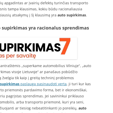
ių apgadintas ar įvairių defektų turinčias transporto
lesnis tampa klausimas, kokiu būdu racionaliausia
iškiausių atsakymų į šį klausimą yra
auto supirkimas
.
 supirkimas yra racionalus sprendimas
ntraštėmis „superkame automobilius Vilniuje“, „auto
rkimas visoje Lietuvoje“ ar panašaus pobūdžio
 žvelgia tik kaip į greitą techninį problemos
 supirkimas
paslauga pasinaudoti verta
, ji turi kur kas
orto priemonės pardavimo forma, bet ir ekonomiškai,
ūriu pagrįstas sprendimas. Jei savininkui priklauso
omobilis, arba transporto priemonė, kuri yra seni,
uojanti ar tiesiog nebeatitinkanti jo poreikių,
auto