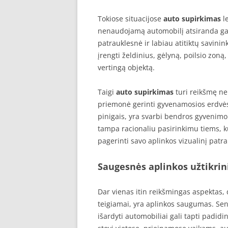
Tokiose situacijose
auto supirkimas
le
nenaudojamą automobilį atsiranda galim
patrauklesnė ir labiau atitiktų savini
įrengti želdinius, gėlyną, poilsio zoną,
vertingą objektą.
Taigi
auto supirkimas
turi reikšmę ne 
priemonė gerinti gyvenamosios erdvės
pinigais, yra svarbi bendros gyvenimo
tampa racionaliu pasirinkimu tiems, kur
pagerinti savo aplinkos vizualinį patr
Saugesnės aplinkos užtikri
Dar vienas itin reikšmingas aspektas, 
teigiamai, yra aplinkos saugumas. Seni
išardyti automobiliai gali tapti padidin