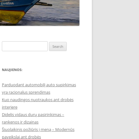
Search
for:
NAUJIENOS:
Parduodant automobilį auto supirkimas
yra racionalus sprendimas
Kuo naudingos nuotraukos ant drobės
interjere
Didelis vidaus durų pasirinkimas –
rankenos ir dizainas
Šiuolaikinis požiūris į meną – Modernūs
paveikslai ant drobės