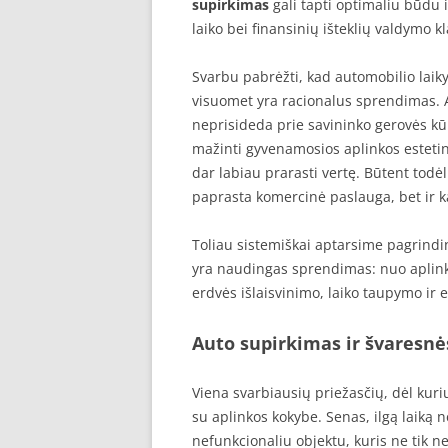
supirkimas
gali tapti optimaliu būdu 
laiko bei finansinių išteklių valdymo k
Svarbu pabrėžti, kad automobilio laiky
visuomet yra racionalus sprendimas. 
neprisideda prie savininko gerovės kūr
mažinti gyvenamosios aplinkos estetinį
dar labiau prarasti vertę. Būtent todė
paprasta komercinė paslauga, bet ir k
Toliau sistemiškai aptarsime pagrindi
yra naudingas sprendimas: nuo aplink
erdvės išlaisvinimo, laiko taupymo ir
Auto supirkimas ir švaresnė
Viena svarbiausių priežasčių, dėl kur
su aplinkos kokybe. Senas, ilgą laik
nefunkcionaliu objektu, kuris ne tik ne