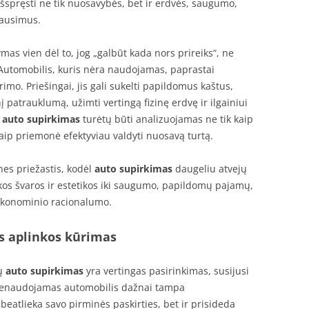
išspręsti ne tik nuosavybės, bet ir erdvės, saugumo,
lausimus.
mas vien dėl to, jog „galbūt kada nors prireiks“, ne
Automobilis, kuris nėra naudojamas, paprastai
imo. Priešingai, jis gali sukelti papildomus kaštus,
 patrauklumą, užimti vertingą fizinę erdvę ir ilgainiui
l
auto supirkimas
turėtų būti analizuojamas ne tik kaip
aip priemonė efektyviau valdyti nuosavą turtą.
nes priežastis, kodėl
auto supirkimas
daugeliu atvejų
os švaros ir estetikos iki saugumo, papildomų pajamų,
 ekonominio racionalumo.
s aplinkos kūrimas
ių
auto supirkimas
yra vertingas pasirinkimas, susijusi
ą nenaudojamas automobilis dažnai tampa
beatlieka savo pirminės paskirties, bet ir prisideda