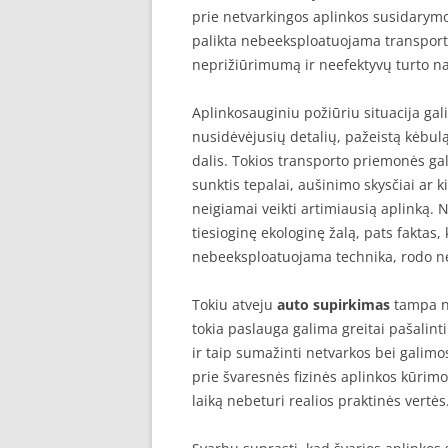
prie netvarkingos aplinkos susidarymo.
palikta nebeeksploatuojama transport
neprižiūrimumą ir neefektyvų turto n
Aplinkosauginiu požiūriu situacija gal
nusidėvėjusių detalių, pažeistą kėbu
dalis. Tokios transporto priemonės gali 
sunktis tepalai, aušinimo skysčiai ar kit
neigiamai veikti artimiausią aplinką.
tiesioginę ekologinę žalą, pats faktas, k
nebeeksploatuojama technika, rodo ne
Tokiu atveju
auto supirkimas
tampa ne
tokia paslauga galima greitai pašalin
ir taip sumažinti netvarkos bei galimos
prie švaresnės fizinės aplinkos kūrimo,
laiką nebeturi realios praktinės vertės