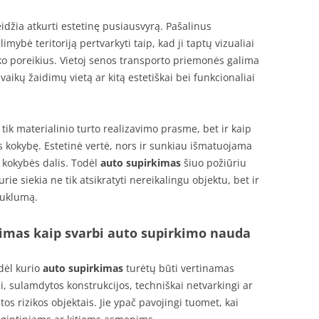
idžia atkurti estetinę pusiausvyrą. Pašalinus
ybė teritoriją pertvarkyti taip, kad ji taptų vizualiai
nko poreikius. Vietoj senos transporto priemonės galima
 vaikų žaidimų vietą ar kitą estetiškai bei funkcionaliai
tik materialinio turto realizavimo prasme, bet ir kaip
 kokybę. Estetinė vertė, nors ir sunkiau išmatuojama
 kokybės dalis. Todėl
auto supirkimas
šiuo požiūriu
ie siekia ne tik atsikratyti nereikalingu objektu, bet ir
auklumą.
nimas kaip svarbi auto supirkimo nauda
dėl kurio
auto supirkimas
turėtų būti vertinamas
, sulamdytos konstrukcijos, techniškai netvarkingi ar
tos rizikos objektais. Jie ypač pavojingi tuomet, kai