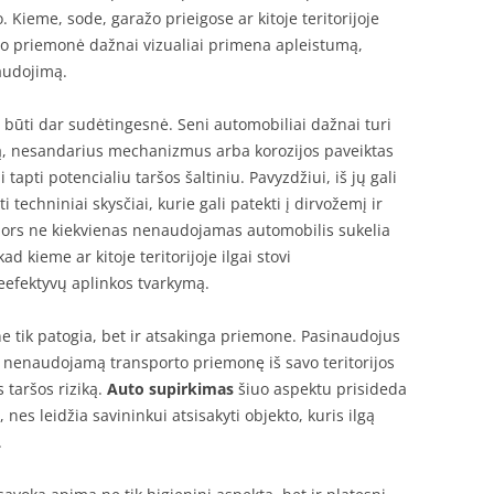
 Kieme, sode, garažo prieigose ar kitoje teritorijoje
o priemonė dažnai vizualiai primena apleistumą,
audojimą.
i būti dar sudėtingesnė. Seni automobiliai dažnai turi
lą, nesandarius mechanizmus arba korozijos paveiktas
tapti potencialiu taršos šaltiniu. Pavyzdžiui, iš jų gali
i techniniai skysčiai, kurie gali patekti į dirvožemį ir
 Nors ne kiekvienas nenaudojamas automobilis sukelia
ad kieme ar kitoje teritorijoje ilgai stovi
efektyvų aplinkos tvarkymą.
 tik patogia, bet ir atsakinga priemone. Pasinaudojus
ti nenaudojamą transporto priemonę iš savo teritorijos
 taršos riziką.
Auto supirkimas
šiuo aspektu prisideda
 nes leidžia savininkui atsisakyti objekto, kuris ilgą
.