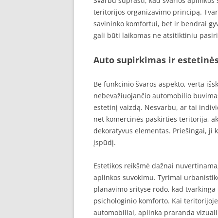
Svarbu suprasti, kad švarios aplinkos 
teritorijos organizavimo principą. Tva
savininko komfortui, bet ir bendrai g
gali būti laikomas ne atsitiktiniu pa
Auto supirkimas ir estetinė
Be funkcinio švaros aspekto, verta išsk
nebevažiuojančio automobilio buvimas
estetinį vaizdą. Nesvarbu, ar tai ind
net komercinės paskirties teritorija, 
dekoratyvus elementas. Priešingai, ji 
įspūdį.
Estetikos reikšmė dažnai nuvertinama, t
aplinkos suvokimu. Tyrimai urbanistik
planavimo srityse rodo, kad tvarkinga 
psichologinio komforto. Kai teritorijoje
automobiliai, aplinka praranda vizuali