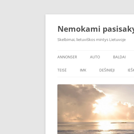
Skip
to
content
Nemokami pasisak
Skelbimai, lietuviškos mintys Lietuvoje
ANNONSER
AUTO
BALDAI
TEISĖ
IMK
DEŠINIEJI
IE