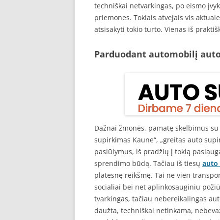
techniškai netvarkingas, po eismo įvyk
priemones. Tokiais atvejais vis aktua
atsisakyti tokio turto. Vienas iš prakt
Parduodant automobilį auto
Dažnai žmonės, pamatę skelbimus su a
supirkimas Kaune“, „greitas auto supi
pasiūlymus, iš pradžių į tokią paslaugą
sprendimo būdą. Tačiau iš tiesų
auto
platesnę reikšmę. Tai ne vien transp
socialiai bei net aplinkosauginiu poži
tvarkingas, tačiau nebereikalingas aut
daužta, techniškai netinkama, nebevaži