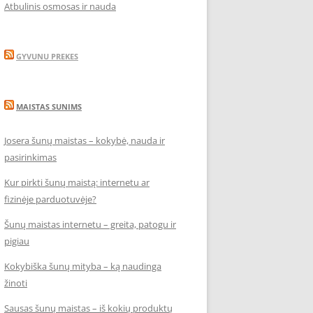
Atbulinis osmosas ir nauda
GYVUNU PREKES
MAISTAS SUNIMS
Josera šunų maistas – kokybė, nauda ir
pasirinkimas
Kur pirkti šunų maistą: internetu ar
fizinėje parduotuvėje?
Šunų maistas internetu – greita, patogu ir
pigiau
Kokybiška šunų mityba – ką naudinga
žinoti
Sausas šunų maistas – iš kokių produktų