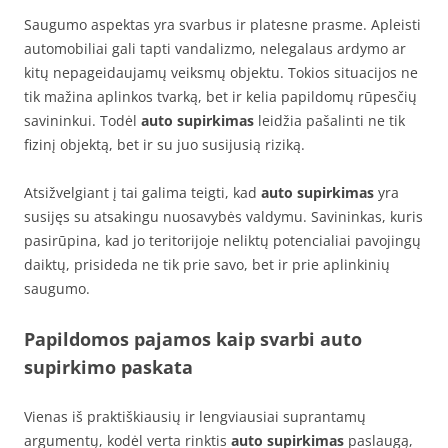
Saugumo aspektas yra svarbus ir platesne prasme. Apleisti
automobiliai gali tapti vandalizmo, nelegalaus ardymo ar
kitų nepageidaujamų veiksmų objektu. Tokios situacijos ne
tik mažina aplinkos tvarką, bet ir kelia papildomų rūpesčių
savininkui. Todėl
auto supirkimas
leidžia pašalinti ne tik
fizinį objektą, bet ir su juo susijusią riziką.
Atsižvelgiant į tai galima teigti, kad
auto supirkimas
yra
susijęs su atsakingu nuosavybės valdymu. Savininkas, kuris
pasirūpina, kad jo teritorijoje neliktų potencialiai pavojingų
daiktų, prisideda ne tik prie savo, bet ir prie aplinkinių
saugumo.
Papildomos pajamos kaip svarbi auto
supirkimo paskata
Vienas iš praktiškiausių ir lengviausiai suprantamų
argumentų, kodėl verta rinktis
auto supirkimas
paslaugą,