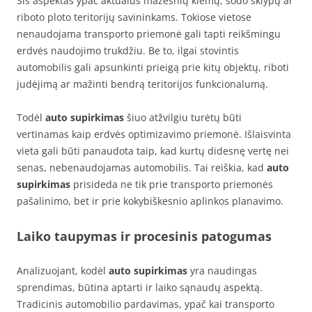
Šis aspektas ypač aktualus mažesnių kiemų, sodo sklypų ar
riboto ploto teritorijų savininkams. Tokiose vietose
nenaudojama transporto priemonė gali tapti reikšmingu
erdvės naudojimo trukdžiu. Be to, ilgai stovintis
automobilis gali apsunkinti prieigą prie kitų objektų, riboti
judėjimą ar mažinti bendrą teritorijos funkcionalumą.
Todėl
auto supirkimas
šiuo atžvilgiu turėtų būti
vertinamas kaip erdvės optimizavimo priemonė. Išlaisvinta
vieta gali būti panaudota taip, kad kurtų didesnę vertę nei
senas, nebenaudojamas automobilis. Tai reiškia, kad
auto
supirkimas
prisideda ne tik prie transporto priemonės
pašalinimo, bet ir prie kokybiškesnio aplinkos planavimo.
Laiko taupymas ir procesinis patogumas
Analizuojant, kodėl
auto supirkimas
yra naudingas
sprendimas, būtina aptarti ir laiko sąnaudų aspektą.
Tradicinis automobilio pardavimas, ypač kai transporto