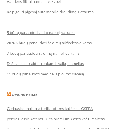
Vandens filtrai namui – kokybei
Kaip gauti pigesnį automobilio draudimą. Patarimai
5 būdų panaudoti lauko namelį vaikams
2026 6 būdų panaudoti žaidimų aikšteles vaikams
7 būdų panaudoti žaidimų namelį vaikams
Dažniausios klaidos renkantis vaikų namelius
11 būdų panaudoti medinę laipiojimo sienelę
GYVUNU PREKES
Geriausias maistas sterilizuotoms katėms - JOSERA
Josera Classic katėms - Ulta premium klasės kačių maistas