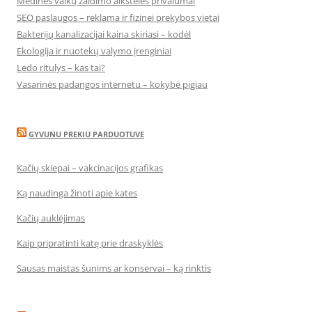
Medinės vaikų žaidimo aikštelės privalumai
SEO paslaugos – reklama ir fizinei prekybos vietai
Bakterijų kanalizacijai kaina skiriasi – kodėl
Ekologija ir nuotekų valymo įrenginiai
Ledo ritulys – kas tai?
Vasarinės padangos internetu – kokybė pigiau
GYVUNU PREKIU PARDUOTUVE
Kačių skiepai – vakcinacijos grafikas
Ką naudinga žinoti apie kates
Kačių auklėjimas
Kaip pripratinti katę prie draskyklės
Sausas maistas šunims ar konservai – ką rinktis