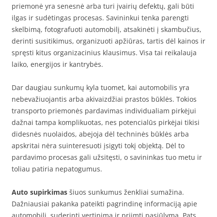
priemonė yra senesnė arba turi įvairių defektų, gali būti
ilgas ir sudėtingas procesas. Savininkui tenka parengti
skelbimą, fotografuoti automobilį, atsakinėti į skambučius,
derinti susitikimus, organizuoti apžiūras, tartis dėl kainos ir
spręsti kitus organizacinius klausimus. Visa tai reikalauja
laiko, energijos ir kantrybės.
Dar daugiau sunkumų kyla tuomet, kai automobilis yra
nebevažiuojantis arba akivaizdžiai prastos būklės. Tokios
transporto priemonės pardavimas individualiam pirkėjui
dažnai tampa komplikuotas, nes potencialūs pirkėjai tikisi
didesnės nuolaidos, abejoja dėl techninės būklės arba
apskritai nėra suinteresuoti įsigyti tokį objektą. Dėl to
pardavimo procesas gali užsitęsti, o savininkas tuo metu ir
toliau patiria nepatogumus.
Auto supirkimas
šiuos sunkumus ženkliai sumažina.
Dažniausiai pakanka pateikti pagrindinę informaciją apie
automobilį, suderinti vertinimą ir priimti pasiūlymą. Pats