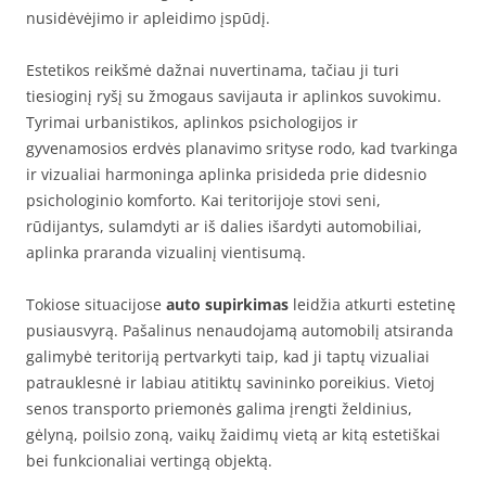
nusidėvėjimo ir apleidimo įspūdį.
Estetikos reikšmė dažnai nuvertinama, tačiau ji turi
tiesioginį ryšį su žmogaus savijauta ir aplinkos suvokimu.
Tyrimai urbanistikos, aplinkos psichologijos ir
gyvenamosios erdvės planavimo srityse rodo, kad tvarkinga
ir vizualiai harmoninga aplinka prisideda prie didesnio
psichologinio komforto. Kai teritorijoje stovi seni,
rūdijantys, sulamdyti ar iš dalies išardyti automobiliai,
aplinka praranda vizualinį vientisumą.
Tokiose situacijose
auto supirkimas
leidžia atkurti estetinę
pusiausvyrą. Pašalinus nenaudojamą automobilį atsiranda
galimybė teritoriją pertvarkyti taip, kad ji taptų vizualiai
patrauklesnė ir labiau atitiktų savininko poreikius. Vietoj
senos transporto priemonės galima įrengti želdinius,
gėlyną, poilsio zoną, vaikų žaidimų vietą ar kitą estetiškai
bei funkcionaliai vertingą objektą.