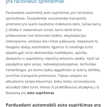
yra racionalus sprendimas
Parduodant automobilį auto supirkimas yra racionalus
sprendimas. Šiuolaikinėje visuomenėje transporto
priemonė yra svarbi kasdienio mobilumo dalis, tačiau kartu
ji išlieka ir materialusis turtas, kurio vertė kinta
priklausomai nuo techninės būklės, eksploatacijos
intensyvumo, amžiaus bei rinkos paklausos. Nepaisant to,
daugeliu atvejų automobilis ilgainiui iš naudingo turto
objekto gali virsti ekonomiškai neefektyviu, aplinką
darkančiu ir papildomų rūpesčių keliančiu daiktu. Ypač tai
pasakytina apie senas, nebeeksploatuojamas, techniškai
netvarkingas, po eismo įvykių apgadintas ar įvairių defektų
turinčias transporto priemones. Tokiais atvejais vis
aktualesnis tampa klausimas, kokiu būdu racionaliausia
atsisakyti tokio turto. Vienas iš praktiškiausių atsakymų į šį
klausimą yra
auto supirkimas
.
Parduodant automobilį auto supirkimas yra