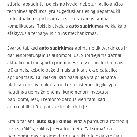
stipriai apgadinta, po eismo įvykio, nebeturi galiojančios
techninės apžiūros, yra sugedusi ar tiesiog nepatraukli
individualiems pirkėjams, jos realizavimas tampa
komplikuotas. Tokiais atvejais
auto supirkimas
veikia kaip
efektyvus alternatyvus rinkos mechanizmas.
Svarbu tai, kad
auto supirkimas
apima ne tik tvarkingus ir
dar eksploatuojamus automobilius. Supirkėjams dažnai
aktualios ir transporto priemonės su įvairiais techniniais
trūkumais, kėbulo pažeidimais ar kitais eksploatacijos
apribojimais. Tai reiškia, kad paslauga yra prieinama
platesniam savininkų ratui. Tokia sistemos logika ypač
naudinga tiems žmonėms, kurie nenori investuoti
papildomų lėšų į remonto darbus vien tam, kad
automobilis būtų patrauklesnis rinkoje.
Kitaip tariant,
auto supirkimas
leidžia parduoti automobilį
tokios būklės, kokios jis yra tuo metu. Tai sumažina
papildomų pasiruošimo darbų poreikį ir leidžia greičiau