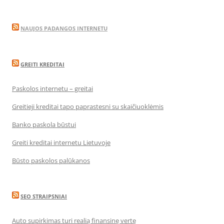
NAUJOS PADANGOS INTERNETU
GREITI KREDITAI
Paskolos internetu – greitai
Greitieji kreditai tapo paprastesni su skaičiuoklėmis
Banko paskola būstui
Greiti kreditai internetu Lietuvoje
Būsto paskolos palūkanos
SEO STRAIPSNIAI
Auto supirkimas turi realią finansinę vertę