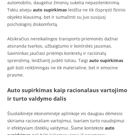
automobilis, daugeliui žmonių sukelia nepasitenkinimą.
Tokiu atveju
auto supirkimas
leidžia ne tik išspręsti fizinio
objekto klausimą, bet ir sumažinti su juo susijusį
psichologinį diskomfortą.
Atsikračius nereikalingos transporto priemonės dažnai
atsiranda tvarkos, užbaigtumo ir kontrolės jausmas.
Savininkas jaučiasi priėmęs konkretų ir racionalų
sprendimą, leidžiantį judėti toliau. Taigi
auto supirkimas
gali būti reikšmingas ne tik materialine, bet ir emocine
prasme.
Auto supirkimas kaip racionalaus vartojimo
ir turto valdymo dalis
Šiuolaikinėje ekonominėje aplinkoje vis daugiau dėmesio
skiriama racionaliam vartojimui, tvariam turto naudojimui
ir efektyviam išteklių valdymui. Šiame kontekste
auto