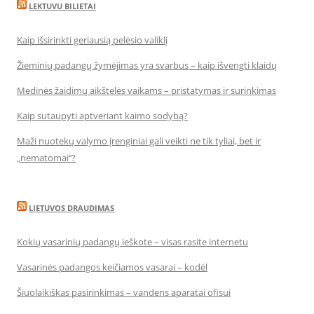
LEKTUVU BILIETAI
Kaip išsirinkti geriausią pelėsio valiklį
Žieminių padangų žymėjimas yra svarbus – kaip išvengti klaidų
Medinės žaidimų aikštelės vaikams – pristatymas ir surinkimas
Kaip sutaupyti aptveriant kaimo sodybą?
Maži nuotekų valymo įrenginiai gali veikti ne tik tyliai, bet ir
„nematomai‘‘?
LIETUVOS DRAUDIMAS
Kokių vasarinių padangų ieškote – visas rasite internetu
Vasarinės padangos keičiamos vasarai – kodėl
Šiuolaikiškas pasirinkimas – vandens aparatai ofisui