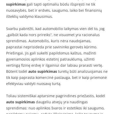
supirkimas
gali tapti optimaliu būdu išspręsti ne tik
nuosavybės, bet ir erdvės, saugumo, laiko bei finansinių
išteklių valdymo klausimus.
Svarbu pabrėžti, kad automobilio laikymas vien dėl to, jog
„galbūt kada nors prireiks“, ne visuomet yra racionalus
sprendimas. Automobilis, kuris nėra naudojamas,
paprastai neprisideda prie savininko gerovės kūrimo.
Priešingai, jis gali sukelti papildomus kaštus, mažinti
gyvenamosios aplinkos estetinį patrauklumą, užimti
vertingą fizinę erdvę ir ilgainiui dar labiau prarasti vertę.
Būtent todėl
auto supirkimas
turėtų būti analizuojamas ne
tik kaip paprasta komercinė paslauga, bet ir kaip priemonė
efektyviau valdyti nuosavą turtą.
Toliau sistemiškai aptarsime pagrindines priežastis, kodėl
auto supirkimas
daugeliu atvejų yra naudingas
sprendimas: nuo aplinkos švaros ir estetikos iki saugumo,