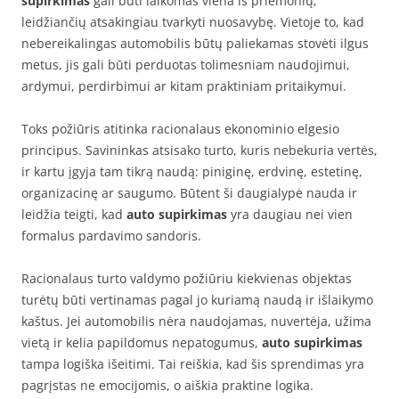
supirkimas
gali būti laikomas viena iš priemonių,
leidžiančių atsakingiau tvarkyti nuosavybę. Vietoje to, kad
nebereikalingas automobilis būtų paliekamas stovėti ilgus
metus, jis gali būti perduotas tolimesniam naudojimui,
ardymui, perdirbimui ar kitam praktiniam pritaikymui.
Toks požiūris atitinka racionalaus ekonominio elgesio
principus. Savininkas atsisako turto, kuris nebekuria vertės,
ir kartu įgyja tam tikrą naudą: piniginę, erdvinę, estetinę,
organizacinę ar saugumo. Būtent ši daugialypė nauda ir
leidžia teigti, kad
auto supirkimas
yra daugiau nei vien
formalus pardavimo sandoris.
Racionalaus turto valdymo požiūriu kiekvienas objektas
turėtų būti vertinamas pagal jo kuriamą naudą ir išlaikymo
kaštus. Jei automobilis nėra naudojamas, nuvertėja, užima
vietą ir kelia papildomus nepatogumus,
auto supirkimas
tampa logiška išeitimi. Tai reiškia, kad šis sprendimas yra
pagrįstas ne emocijomis, o aiškia praktine logika.