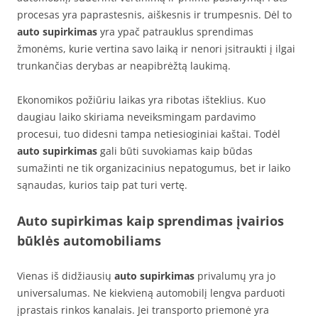
procesas yra paprastesnis, aiškesnis ir trumpesnis. Dėl to
auto supirkimas
yra ypač patrauklus sprendimas
žmonėms, kurie vertina savo laiką ir nenori įsitraukti į ilgai
trunkančias derybas ar neapibrėžtą laukimą.
Ekonomikos požiūriu laikas yra ribotas išteklius. Kuo
daugiau laiko skiriama neveiksmingam pardavimo
procesui, tuo didesni tampa netiesioginiai kaštai. Todėl
auto supirkimas
gali būti suvokiamas kaip būdas
sumažinti ne tik organizacinius nepatogumus, bet ir laiko
sąnaudas, kurios taip pat turi vertę.
Auto supirkimas kaip sprendimas įvairios
būklės automobiliams
Vienas iš didžiausių
auto supirkimas
privalumų yra jo
universalumas. Ne kiekvieną automobilį lengva parduoti
įprastais rinkos kanalais. Jei transporto priemonė yra