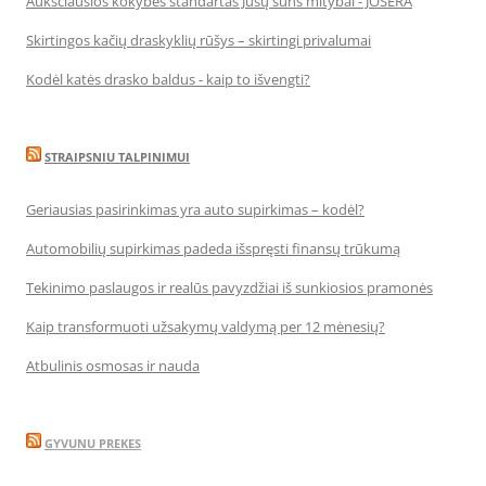
Aukščiausios kokybės standartas Jūsų šuns mitybai - JOSERA
Skirtingos kačių draskyklių rūšys – skirtingi privalumai
Kodėl katės drasko baldus - kaip to išvengti?
STRAIPSNIU TALPINIMUI
Geriausias pasirinkimas yra auto supirkimas – kodėl?
Automobilių supirkimas padeda išspręsti finansų trūkumą
Tekinimo paslaugos ir realūs pavyzdžiai iš sunkiosios pramonės
Kaip transformuoti užsakymų valdymą per 12 mėnesių?
Atbulinis osmosas ir nauda
GYVUNU PREKES