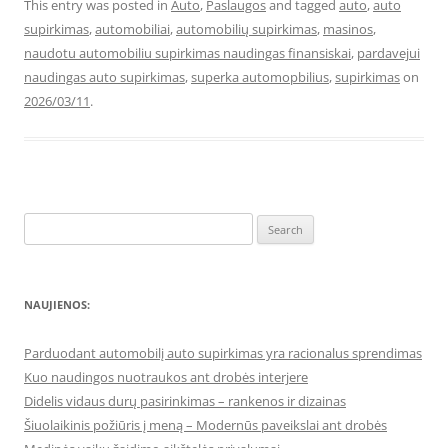
This entry was posted in
Auto
,
Paslaugos
and tagged
auto
,
auto
supirkimas
,
automobiliai
,
automobilių supirkimas
,
masinos
,
naudotu automobiliu supirkimas naudingas finansiskai
,
pardavejui
naudingas auto supirkimas
,
superka automopbilius
,
supirkimas
on
2026/03/11
.
Search
for:
NAUJIENOS:
Parduodant automobilį auto supirkimas yra racionalus sprendimas
Kuo naudingos nuotraukos ant drobės interjere
Didelis vidaus durų pasirinkimas – rankenos ir dizainas
Šiuolaikinis požiūris į meną – Modernūs paveikslai ant drobės