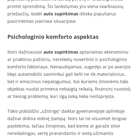
priimti sprendimą. Šis lankstumas yra viena svarbiausių
priežasčių, kodėl
auto supirkimas
išlieka populiarus
pasirinkimas įvairiose situacijose.
Psichologinio komforto aspektas
Nors dažniausiai
auto supirkimas
aptariamas ekonominiu
ar praktiniu požiūriu, nereikėtų nuvertinti ir psichologinio
komforto faktoriaus. Nenaudojamas, sugedęs ar po avarijos
likęs automobilis savininkui gali kelti ne tik materialinius,
bet ir emocinius nepatogumus. Kai kuriems žmonėms toks
objektas nuolat primena nebaigtą reikalą, finansinį nuostolį
ar tiesiog problemą, kuri ilgą laiką lieka neišspręsta.
Tokio pobūdžio „užstrigę“ daiktai gyvenamojoje aplinkoje
dažnai didina vidinę įtampą. Nors tai ne visuomet lengvai
pastebima, tačiau žinojimas, kad kieme ar garaže stovi
nereikalingas, vertę prarandantis ir vietą užimantis