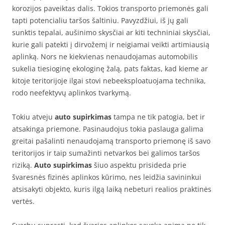
korozijos paveiktas dalis. Tokios transporto priemonės gali
tapti potencialiu taršos šaltiniu. Pavyzdžiui, iš jų gali
sunktis tepalai, aušinimo skysčiai ar kiti techniniai skysčiai,
kurie gali patekti į dirvožemį ir neigiamai veikti artimiausią
aplinką. Nors ne kiekvienas nenaudojamas automobilis
sukelia tiesioginę ekologinę žalą, pats faktas, kad kieme ar
kitoje teritorijoje ilgai stovi nebeeksploatuojama technika,
rodo neefektyvų aplinkos tvarkymą.
Tokiu atveju
auto supirkimas
tampa ne tik patogia, bet ir
atsakinga priemone. Pasinaudojus tokia paslauga galima
greitai pašalinti nenaudojamą transporto priemonę iš savo
teritorijos ir taip sumažinti netvarkos bei galimos taršos
riziką.
Auto supirkimas
šiuo aspektu prisideda prie
švaresnės fizinės aplinkos kūrimo, nes leidžia savininkui
atsisakyti objekto, kuris ilgą laiką nebeturi realios praktinės
vertės.