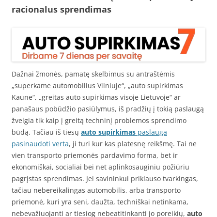
racionalus sprendimas
Dažnai žmonės, pamatę skelbimus su antraštėmis
„superkame automobilius Vilniuje“, „auto supirkimas
Kaune“, „greitas auto supirkimas visoje Lietuvoje“ ar
panašaus pobūdžio pasiūlymus, iš pradžių į tokią paslaugą
žvelgia tik kaip į greitą techninį problemos sprendimo
būdą. Tačiau iš tiesų
auto supirkimas
paslauga
pasinaudoti verta
, ji turi kur kas platesnę reikšmę. Tai ne
vien transporto priemonės pardavimo forma, bet ir
ekonomiškai, socialiai bei net aplinkosauginiu požiūriu
pagrįstas sprendimas. Jei savininkui priklauso tvarkingas,
tačiau nebereikalingas automobilis, arba transporto
priemonė, kuri yra seni, daužta, techniškai netinkama,
nebevažiuojanti ar tiesiog nebeatitinkanti jo poreikių,
auto