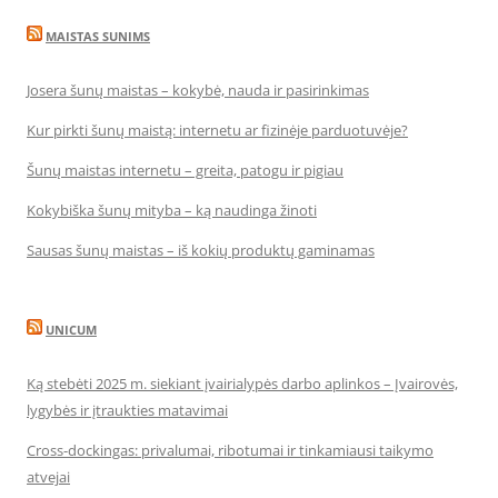
MAISTAS SUNIMS
Josera šunų maistas – kokybė, nauda ir pasirinkimas
Kur pirkti šunų maistą: internetu ar fizinėje parduotuvėje?
Šunų maistas internetu – greita, patogu ir pigiau
Kokybiška šunų mityba – ką naudinga žinoti
Sausas šunų maistas – iš kokių produktų gaminamas
UNICUM
Ką stebėti 2025 m. siekiant įvairialypės darbo aplinkos – Įvairovės,
lygybės ir įtraukties matavimai
Cross-dockingas: privalumai, ribotumai ir tinkamiausi taikymo
atvejai