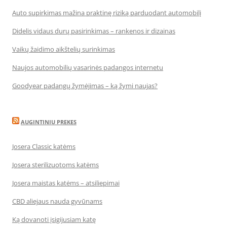
Auto supirkimas mažina praktinę riziką parduodant automobilį
Didelis vidaus durų pasirinkimas – rankenos ir dizainas
Vaikų žaidimo aikštelių surinkimas
Naujos automobilių vasarinės padangos internetu
Goodyear padangų žymėjimas – ką žymi naujas?
AUGINTINIU PREKES
Josera Classic katėms
Josera sterilizuotoms katėms
Josera maistas katėms – atsiliepimai
CBD aliejaus nauda gyvūnams
Ką dovanoti įsigijusiam katę