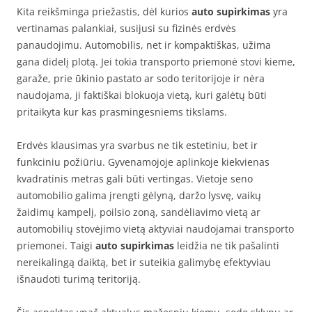
Kita reikšminga priežastis, dėl kurios
auto supirkimas
yra
vertinamas palankiai, susijusi su fizinės erdvės
panaudojimu. Automobilis, net ir kompaktiškas, užima
gana didelį plotą. Jei tokia transporto priemonė stovi kieme,
garaže, prie ūkinio pastato ar sodo teritorijoje ir nėra
naudojama, ji faktiškai blokuoja vietą, kuri galėtų būti
pritaikyta kur kas prasmingesniems tikslams.
Erdvės klausimas yra svarbus ne tik estetiniu, bet ir
funkciniu požiūriu. Gyvenamojoje aplinkoje kiekvienas
kvadratinis metras gali būti vertingas. Vietoje seno
automobilio galima įrengti gėlyną, daržo lysvę, vaikų
žaidimų kampelį, poilsio zoną, sandėliavimo vietą ar
automobilių stovėjimo vietą aktyviai naudojamai transporto
priemonei. Taigi
auto supirkimas
leidžia ne tik pašalinti
nereikalingą daiktą, bet ir suteikia galimybę efektyviau
išnaudoti turimą teritoriją.