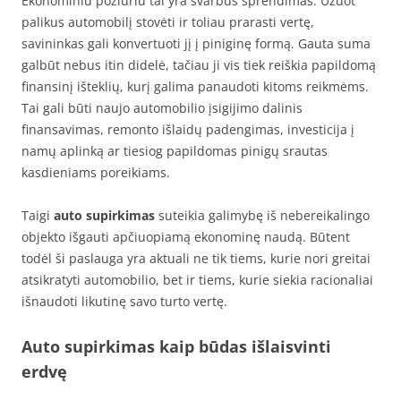
Ekonominiu požiūriu tai yra svarbus sprendimas. Užuot
palikus automobilį stovėti ir toliau prarasti vertę,
savininkas gali konvertuoti jį į piniginę formą. Gauta suma
galbūt nebus itin didelė, tačiau ji vis tiek reiškia papildomą
finansinį išteklių, kurį galima panaudoti kitoms reikmėms.
Tai gali būti naujo automobilio įsigijimo dalinis
finansavimas, remonto išlaidų padengimas, investicija į
namų aplinką ar tiesiog papildomas pinigų srautas
kasdieniams poreikiams.
Taigi
auto supirkimas
suteikia galimybę iš nebereikalingo
objekto išgauti apčiuopiamą ekonominę naudą. Būtent
todėl ši paslauga yra aktuali ne tik tiems, kurie nori greitai
atsikratyti automobilio, bet ir tiems, kurie siekia racionaliai
išnaudoti likutinę savo turto vertę.
Auto supirkimas kaip būdas išlaisvinti
erdvę