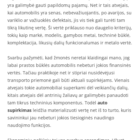
yra galimybė gauti papildomų pajamų. Net ir tais atvejais,
kai automobilis yra senas, nebevažiuojantis, po avarijos, su
variklio ar važiuoklės defektais, jis vis tiek gali turėti tam
tikrą likutinę vertę. Ši vertė priklauso nuo daugelio kriterijų,
tokių kaip markė, modelis, gamybos metai, techninė būklė,
komplektacija, likusių dalių funkcionalumas ir metalo vertė.
Svarbu pažymėti, kad žmonės neretai klaidingai mano, jog
labai prastos būklės automobilis nebeturi jokios finansinės
vertės. Tačiau praktikoje net ir stipriai nusidėvėjusi
transporto priemonė gali būti aktuali supirkėjams. Vienais
atvejais tokie automobiliai superkami dėl veikiančių dalių,
kitais atvejais dėl antrinių žaliavų ar galimybės panaudoti
tam tikrus techninius komponentus. Todėl
auto
supirkimas
leidžia materializuoti vertę net iš to turto, kuris
savininkui jau nebeturi jokios tiesioginės naudingo
naudojimo funkcijos.