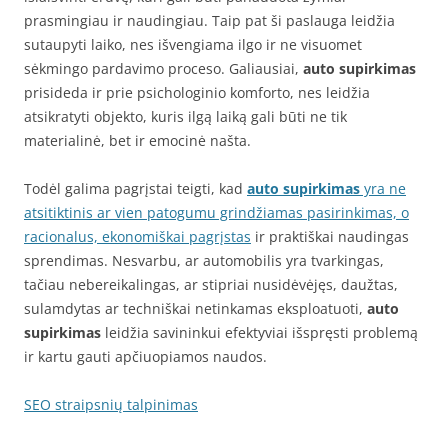
prasmingiau ir naudingiau. Taip pat ši paslauga leidžia
sutaupyti laiko, nes išvengiama ilgo ir ne visuomet
sėkmingo pardavimo proceso. Galiausiai,
auto supirkimas
prisideda ir prie psichologinio komforto, nes leidžia
atsikratyti objekto, kuris ilgą laiką gali būti ne tik
materialinė, bet ir emocinė našta.
Todėl galima pagrįstai teigti, kad
auto supirkimas
yra ne
atsitiktinis ar vien patogumu grindžiamas pasirinkimas, o
racionalus, ekonomiškai pagrįstas
ir praktiškai naudingas
sprendimas. Nesvarbu, ar automobilis yra tvarkingas,
tačiau nebereikalingas, ar stipriai nusidėvėjęs, daužtas,
sulamdytas ar techniškai netinkamas eksploatuoti,
auto
supirkimas
leidžia savininkui efektyviai išspręsti problemą
ir kartu gauti apčiuopiamos naudos.
SEO straipsnių talpinimas