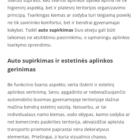
Svarbu suprasti, kad švarios aplinkos sąvoka apima ne tik
higieninį aspektą, bet ir platesnį teritorijos organizavimo
principą. Tvarkingas kiemas ar sodyba turi teigiamą poveikį
ne tik savininko komfortui, bet ir bendrai gyvenamajai
kokybei. Todėl
auto supirkimas
šiuo atveju gali būti
laikomas ne atsitiktiniu pasirinkimu, o sąmoningu aplinkos
tvarkymo sprendimu.
Auto supirkimas ir estetinės aplinkos
gerinimas
Be funkcinio švaros aspekto, verta išskirti ir estetinį
aplinkos vertinimą. Seno, apgadinto ar nebevažiuojančio
automobilio buvimas gyvenamojoje teritorijoje dažnai
mažina bendrą estetinį vaizdą. Nesvarbu, ar tai
individualaus namo kiemas, sodo sklypas, kaimo sodyba ar
net komercinės paskirties teritorija, akivaizdžiai apleista
transporto priemonė paprastai nėra dekoratyvus
elementas. Priešingai, ji kuria vizualinio chaoso,