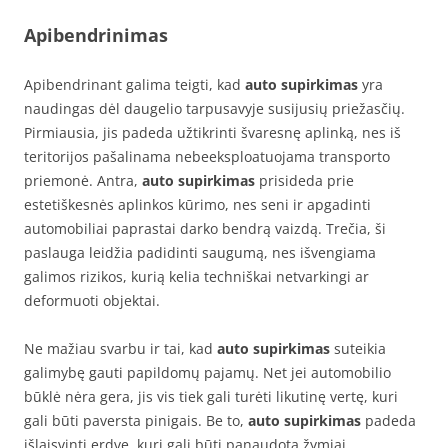
Apibendrinimas
Apibendrinant galima teigti, kad
auto supirkimas
yra
naudingas dėl daugelio tarpusavyje susijusių priežasčių.
Pirmiausia, jis padeda užtikrinti švaresnę aplinką, nes iš
teritorijos pašalinama nebeeksploatuojama transporto
priemonė. Antra,
auto supirkimas
prisideda prie
estetiškesnės aplinkos kūrimo, nes seni ir apgadinti
automobiliai paprastai darko bendrą vaizdą. Trečia, ši
paslauga leidžia padidinti saugumą, nes išvengiama
galimos rizikos, kurią kelia techniškai netvarkingi ar
deformuoti objektai.
Ne mažiau svarbu ir tai, kad
auto supirkimas
suteikia
galimybę gauti papildomų pajamų. Net jei automobilio
būklė nėra gera, jis vis tiek gali turėti likutinę vertę, kuri
gali būti paversta pinigais. Be to,
auto supirkimas
padeda
išlaisvinti erdvę, kuri gali būti panaudota žymiai