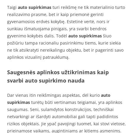
Taigi
auto supirkimas
turi reikšmę ne tik materialinio turto
realizavimo prasme, bet ir kaip priemonė gerinti
gyvenamosios erdvės kokybę. Estetinė vertė, nors ir
sunkiau išmatuojama pinigais, yra svarbi bendros
gyvenimo kokybės dalis. Todėl
auto supirkimas
šiuo
požiūriu tampa racionaliu pasirinkimu tiems, kurie siekia
ne tik atsikratyti nereikalingu objektu, bet ir pagerinti savo
aplinkos vizualinį patrauklumą.
Saugesnės aplinkos užtikrinimas kaip
svarbi auto supirkimo nauda
Dar vienas itin reikšmingas aspektas, dėl kurio
auto
supirkimas
turėtų būti vertinamas teigiamai, yra aplinkos
saugumas. Seni, sulamdytos konstrukcijos, techniškai
netvarkingi ar išardyti automobiliai gali tapti padidintos
rizikos objektais. Jie ypač pavojingi tuomet, kai stovi vietose,
prieinamose vaikams, augintiniams ar kitiems asmenims.