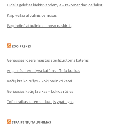
Didelis geležies kiekis vandenyje – rekomendacijos šalinti
Kaip veikia atbulinis osmosas
Pagrindinė atbulinio osmoso paskirtis
ZOO PREKES
Geriausias Josera maistas sterilizuotoms katėms
Augalinė alternatyva katėms – Tofu kraikas
Kačių kraiko rūšys – kokį parinkti katei
Geriausias kačių kraikas – kokios rūšies
Tofu kraikas katėms – kuo jis ypatingas
STRAIPSNIŲ TALPINIMAS