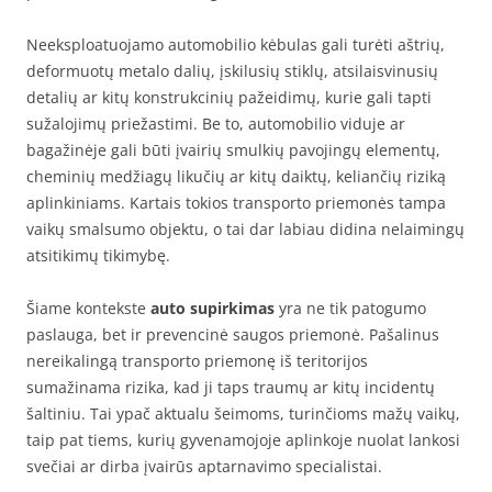
Neeksploatuojamo automobilio kėbulas gali turėti aštrių,
deformuotų metalo dalių, įskilusių stiklų, atsilaisvinusių
detalių ar kitų konstrukcinių pažeidimų, kurie gali tapti
sužalojimų priežastimi. Be to, automobilio viduje ar
bagažinėje gali būti įvairių smulkių pavojingų elementų,
cheminių medžiagų likučių ar kitų daiktų, keliančių riziką
aplinkiniams. Kartais tokios transporto priemonės tampa
vaikų smalsumo objektu, o tai dar labiau didina nelaimingų
atsitikimų tikimybę.
Šiame kontekste
auto supirkimas
yra ne tik patogumo
paslauga, bet ir prevencinė saugos priemonė. Pašalinus
nereikalingą transporto priemonę iš teritorijos
sumažinama rizika, kad ji taps traumų ar kitų incidentų
šaltiniu. Tai ypač aktualu šeimoms, turinčioms mažų vaikų,
taip pat tiems, kurių gyvenamojoje aplinkoje nuolat lankosi
svečiai ar dirba įvairūs aptarnavimo specialistai.