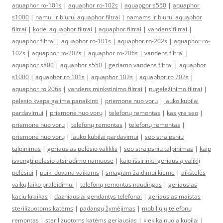
aquaphor ro-101s
|
aquaphor ro-102s
|
aquapgor s550
|
aquaphor
s1000
|
namui ir biurui aquaphor filtrai
|
namams ir biurui aquaphor
filtrai
|
kodel aquaphor filtrai
|
aquaphor filtrai
|
vandens filtrai
|
aquaphor filtrai
|
aquaphor ro-101s
|
aquaphor ro-202s
|
aquaphor ro-
102s
|
aquaphor ro-202s
|
aquaphor ro-206s
|
vandens filtrai
|
aquaphor s800
|
aquaphor s550
|
geriamo vandens filtrai
|
aquaphor
s1000
|
aquaphor ro 101s
|
aquaphor 102s
|
aquaphor ro 202s
|
aquaphor ro 206s
|
vandens minkstinimo filtrai
|
nugeležinimo filtrai
|
pelesio kvapa galima panaikinti
|
priemone nuo voru
|
lauko kubilai
pardavimui
|
priemonė nuo vorų
|
telefonų remontas
|
kas yra seo
|
priemone nuo voru
|
telefonų remontas
|
telefonų remontas
|
priemonė nuo vorų
|
lauko kubilai pardavimui
|
seo straipsniu
talpinimas
|
geriausias pelėsio valiklis
|
seo straipsniu talpinimas
|
kaip
isvengti pelesio atsiradimo namuose
|
kaip išsirinkti geriausią valiklį
pelėsiui
|
puiki dovana vaikams
|
smagiam žaidimui kieme
|
aikštelės
vaikų laiko praleidimui
|
telefonų remontas naudingas
|
geriausias
kaciu kraikas
|
dazniausiai gendantys telefonai
|
geriausias maistas
sterilizuotoms katėms
|
padangų žymėjimas
|
mobiliųjų telefonų
remontas
|
sterilizuotoms katėms geriausias
|
kiek kainuoja kubilai
|