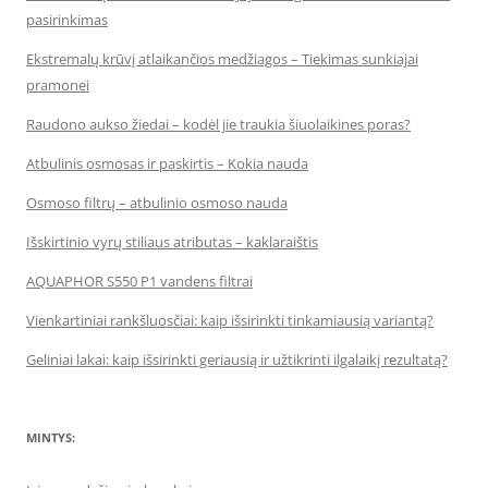
pasirinkimas
Ekstremalų krūvį atlaikančios medžiagos – Tiekimas sunkiajai
pramonei
Raudono aukso žiedai – kodėl jie traukia šiuolaikines poras?
Atbulinis osmosas ir paskirtis – Kokia nauda
Osmoso filtrų – atbulinio osmoso nauda
Išskirtinio vyrų stiliaus atributas – kaklaraištis
AQUAPHOR S550 P1 vandens filtrai
Vienkartiniai rankšluosčiai: kaip išsirinkti tinkamiausią variantą?
Geliniai lakai: kaip išsirinkti geriausią ir užtikrinti ilgalaikį rezultatą?
MINTYS: