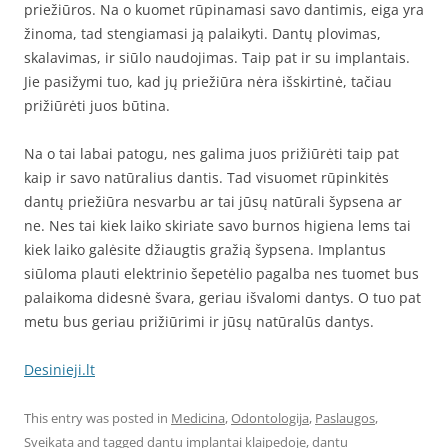
priežiūros. Na o kuomet rūpinamasi savo dantimis, eiga yra
žinoma, tad stengiamasi ją palaikyti. Dantų plovimas,
skalavimas, ir siūlo naudojimas. Taip pat ir su implantais.
Jie pasižymi tuo, kad jų priežiūra nėra išskirtinė, tačiau
prižiūrėti juos būtina.
Na o tai labai patogu, nes galima juos prižiūrėti taip pat
kaip ir savo natūralius dantis. Tad visuomet rūpinkitės
dantų priežiūra nesvarbu ar tai jūsų natūrali šypsena ar
ne. Nes tai kiek laiko skiriate savo burnos higiena lems tai
kiek laiko galėsite džiaugtis gražią šypsena. Implantus
siūloma plauti elektrinio šepetėlio pagalba nes tuomet bus
palaikoma didesnė švara, geriau išvalomi dantys. O tuo pat
metu bus geriau prižiūrimi ir jūsų natūralūs dantys.
Desinieji.lt
This entry was posted in
Medicina
,
Odontologija
,
Paslaugos
,
Sveikata
and tagged
dantu implantai klaipedoje
,
dantu