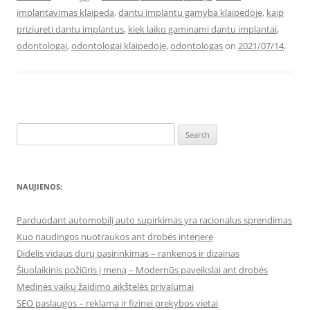
implantavimas klaipeda
,
dantu implantu gamyba klaipedoje
,
kaip
priziureti dantu implantus
,
kiek laiko gaminami dantu implantai
,
odontologai
,
odontologai klaipedoje
,
odontologas
on
2021/07/14
.
Search
for:
NAUJIENOS:
Parduodant automobilį auto supirkimas yra racionalus sprendimas
Kuo naudingos nuotraukos ant drobės interjere
Didelis vidaus durų pasirinkimas – rankenos ir dizainas
Šiuolaikinis požiūris į meną – Modernūs paveikslai ant drobės
Medinės vaikų žaidimo aikštelės privalumai
SEO paslaugos – reklama ir fizinei prekybos vietai