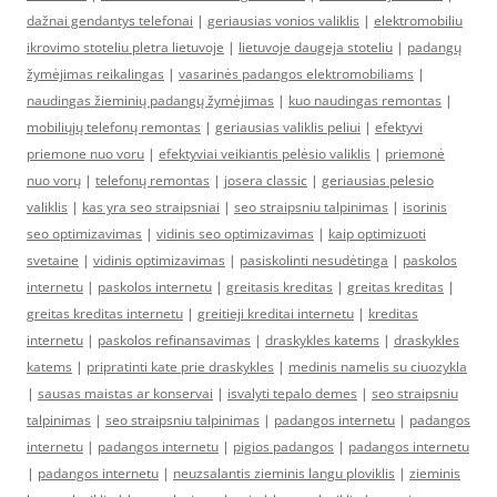
dažnai gendantys telefonai
|
geriausias vonios valiklis
|
elektromobiliu
ikrovimo stoteliu pletra lietuvoje
|
lietuvoje daugeja stoteliu
|
padangų
žymėjimas reikalingas
|
vasarinės padangos elektromobiliams
|
naudingas žieminių padangų žymėjimas
|
kuo naudingas remontas
|
mobiliųjų telefonų remontas
|
geriausias valiklis peliui
|
efektyvi
priemone nuo voru
|
efektyviai veikiantis pelėsio valiklis
|
priemonė
nuo vorų
|
telefonų remontas
|
josera classic
|
geriausias pelesio
valiklis
|
kas yra seo straipsniai
|
seo straipsniu talpinimas
|
isorinis
seo optimizavimas
|
vidinis seo optimizavimas
|
kaip optimizuoti
svetaine
|
vidinis optimizavimas
|
pasiskolinti nesudėtinga
|
paskolos
internetu
|
paskolos internetu
|
greitasis kreditas
|
greitas kreditas
|
greitas kreditas internetu
|
greitieji kreditai internetu
|
kreditas
internetu
|
paskolos refinansavimas
|
draskykles katems
|
draskykles
katems
|
pripratinti kate prie draskykles
|
medinis namelis su ciuozykla
|
sausas maistas ar konservai
|
isvalyti tepalo demes
|
seo straipsniu
talpinimas
|
seo straipsniu talpinimas
|
padangos internetu
|
padangos
internetu
|
padangos internetu
|
pigios padangos
|
padangos internetu
|
padangos internetu
|
neuzsalantis zieminis langu ploviklis
|
zieminis