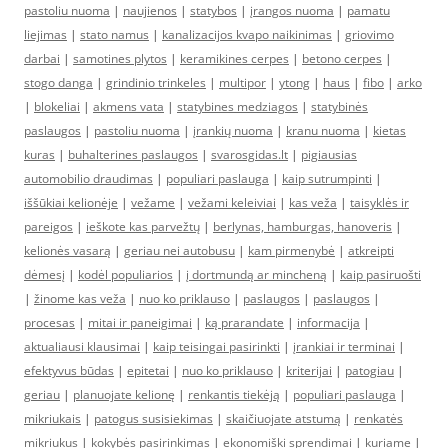
pastoliu nuoma
|
naujienos
|
statybos
|
įrangos nuoma
|
pamatu
liejimas
|
stato namus
|
kanalizacijos kvapo naikinimas
|
griovimo
darbai
|
samotines plytos
|
keramikines cerpes
|
betono cerpes
|
stogo danga
|
grindinio trinkeles
|
multipor
|
ytong
|
haus
|
fibo
|
arko
|
blokeliai
|
akmens vata
|
statybines medziagos
|
statybinės
paslaugos
|
pastoliu nuoma
|
įrankių nuoma
|
kranu nuoma
|
kietas
kuras
|
buhalterines paslaugos
|
svarosgidas.lt
|
pigiausias
automobilio draudimas
|
populiari paslauga
|
kaip sutrumpinti
|
iššūkiai kelionėje
|
vežame
|
vežami keleiviai
|
kas veža
|
taisyklės ir
pareigos
|
ieškote kas parvežtų
|
berlynas, hamburgas, hanoveris
|
kelionės vasarą
|
geriau nei autobusu
|
kam pirmenybė
|
atkreipti
dėmesį
|
kodėl populiarios
|
į dortmundą ar mincheną
|
kaip pasiruošti
|
žinome kas veža
|
nuo ko priklauso
|
paslaugos
|
paslaugos
|
procesas
|
mitai ir paneigimai
|
ką prarandate
|
informacija
|
aktualiausi klausimai
|
kaip teisingai pasirinkti
|
įrankiai ir terminai
|
efektyvus būdas
|
epitetai
|
nuo ko priklauso
|
kriterijai
|
patogiau
|
geriau
|
planuojate kelionę
|
renkantis tiekėją
|
populiari paslauga
|
mikriukais
|
patogus susisiekimas
|
skaičiuojate atstumą
|
renkatės
mikriukus
|
kokybės pasirinkimas
|
ekonomiški sprendimai
|
kuriame
|