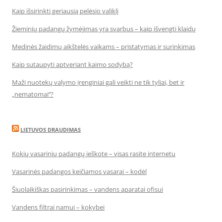
Kaip išsirinkti geriausią pelėsio valiklį
Žieminių padangų žymėjimas yra svarbus – kaip išvengti klaidų
Medinės žaidimų aikštelės vaikams – pristatymas ir surinkimas
Kaip sutaupyti aptveriant kaimo sodybą?
Maži nuotekų valymo įrenginiai gali veikti ne tik tyliai, bet ir
„nematomai‘‘?
LIETUVOS DRAUDIMAS
Kokių vasarinių padangų ieškote – visas rasite internetu
Vasarinės padangos keičiamos vasarai – kodėl
Šiuolaikiškas pasirinkimas – vandens aparatai ofisui
Vandens filtrai namui – kokybei