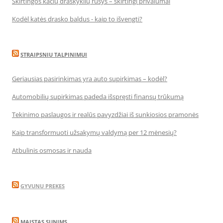
Skirtingos kačių draskyklių rūšys – skirtingi privalumai
Kodėl katės drasko baldus - kaip to išvengti?
STRAIPSNIU TALPINIMUI
Geriausias pasirinkimas yra auto supirkimas – kodėl?
Automobilių supirkimas padeda išspręsti finansų trūkumą
Tekinimo paslaugos ir realūs pavyzdžiai iš sunkiosios pramonės
Kaip transformuoti užsakymų valdymą per 12 mėnesių?
Atbulinis osmosas ir nauda
GYVUNU PREKES
MAISTAS SUNIMS