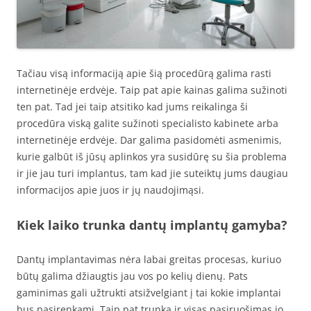
Tačiau visą informaciją apie šią procedūrą galima rasti
internetinėje erdvėje. Taip pat apie kainas galima sužinoti
ten pat. Tad jei taip atsitiko kad jums reikalinga ši
procedūra viską galite sužinoti specialisto kabinete arba
internetinėje erdvėje. Dar galima pasidomėti asmenimis,
kurie galbūt iš jūsų aplinkos yra susidūrę su šia problema
ir jie jau turi implantus, tam kad jie suteiktų jums daugiau
informacijos apie juos ir jų naudojimąsi.
Kiek laiko trunka dantų
implantų
gamyba?
Dantų implantavimas nėra labai greitas procesas, kuriuo
būtų galima džiaugtis jau vos po kelių dienų. Pats
gaminimas gali užtrukti atsižvelgiant į tai kokie implantai
bus pasirenkami. Taip pat trunka ir visas pasiruošimas jo