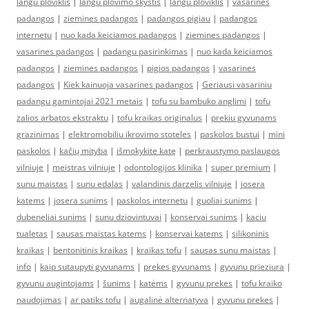
langu ploviklis
|
langu plovimo skystis
|
langu ploviklis
|
vasarines
padangos
|
ziemines padangos
|
padangos pigiau
|
padangos
internetu
|
nuo kada keiciamos padangos
|
ziemines padangos
|
vasarines padangos
|
padangu pasirinkimas
|
nuo kada keiciamos
padangos
|
ziemines padangos
|
pigios padangos
|
vasarines
padangos
|
Kiek kainuoja vasarines padangos
|
Geriausi vasariniu
padangu gamintojai 2021 metais
|
tofu su bambuko anglimi
|
tofu
zalios arbatos ekstraktu
|
tofu kraikas originalus
|
prekiu gyvunams
grazinimas
|
elektromobiliu ikrovimo stoteles
|
paskolos bustui
|
mini
paskolos
|
kačių mityba
|
išmokykite katę
|
perkraustymo paslaugos
vilniuje
|
meistras vilniuje
|
odontologijos klinika
|
super premium
|
sunu maistas
|
sunu edalas
|
valandinis darzelis vilniuje
|
josera
katems
|
josera sunims
|
paskolos internetu
|
guoliai sunims
|
dubeneliai sunims
|
sunu dziovintuvai
|
konservai sunims
|
kaciu
tualetas
|
sausas maistas katems
|
konservai katems
|
silikoninis
kraikas
|
bentonitinis kraikas
|
kraikas tofu
|
sausas sunu maistas
|
info
|
kaip sutaupyti gyvunams
|
prekes gyvunams
|
gyvunu prieziura
|
gyvunu augintojams
|
šunims
|
katėms
|
gyvunu prekes
|
tofu kraiko
naudojimas
|
ar patiks tofu
|
augalinė alternatyva
|
gyvunu prekes
|