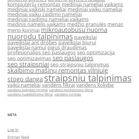
kompiuterių remontas
mediniai nameliai vaikams
mediniai vaikiski nameliai
mediniai vaiku nameliai
mediniai vaiku zaidimo nameliai
mediniai zaidimu nameliai vaikams
medinis namelis vaikams
medžio granulės
menas
mikroautobusu nuoma
meno kuriniai
nuorodu talpinimas
paveikslai
paveikslai ant drobes
paveikslai biurui
paveikslai namui
pigus draudimas
profesionalios seo paslaugos
seo optimizacija
seo paslaugos
seo optimizavimas
seo straipsniai
seo straipsniu talpinimas
skalbimo mašinų remontas vilniuje
straipsniu talpinimas
stogo danga
vaiku nameliai
vandens filtrai
vandens kokybe
vandens kokybės tyrimai
vandens minkstinimo filtrai
vandens nugeležinimo filtrai
vandens tyrimas
META
Log in
Entries feed