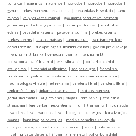
kontaktai
|
apie mus
|
naujienos
|
nuorodos
|
nuorodos
|
nuorodos
|
gyvunu prekes internetu
|
edalo itaka
|
sunu edalas ir isvaizda
|
sunu
mityba
|
kaip perkant sutaupyti
|
gyvunams parduotuve internetu
|
geriausia parduotuve gyvunams
|
prekiu parduotuve
|
kokybiskas
edalas
|
pavadeliai katems
|
pavadeliai sunims
|
prekes katems
|
prekes sunims
|
sausas maistas
|
sunu maistas
|
kaip ismokyti kate
daryti i dezute
|
kuo ypatingas silikoninis kraikas
|
gyvunu prekiu akcija
|
kaip issirinkti kraika
|
geriausi siltnamiai
|
kaip issirinkti
|
polikarbonatiniai šiltnamiai
|
tvirti siltnamiai
|
polikarbonatiniai
atsiliepimai
|
šiltnamiai atsiliepimai
|
seo paslaugos
|
frontaliniai
krautuvai
|
signalizacijos montavimas
|
atliekų išvežimas vilniuje
|
traumatologas vilniuje
|
led reklama
|
vandens filtrai
|
vandens filtrai
|
renkamės filtrus
|
tinkamiausias maistas
|
maistas internetu
|
geriausias ėdalas
|
augintojams
|
blogas
|
straipsniai
|
straipsniai
|
straipsniai
|
fejerverkai
|
ieskantiems filtru
|
filtrai namui
|
filtru nauda
|
vandens filtrai
|
vandens filtrai
|
biologinės bakterijos
|
kanalizacijos
kvapas
|
kanalizacijos bakterijos
|
medinis namelis su ciuozykla
|
efektyvio biologinės bakterijos
|
fejerverkai
|
sodui
|
brita vandens
filtrai
|
privatus darzelis
|
šiltnamiai internetu
|
polikarbonatiniai