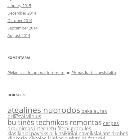
January 2015
December 2014
October 2014
September 2014
August 2014
KOMENTARAI
Pigiausias draudimas internetu
on
Pirmas kartas nesiskaito
DEBESĖLIS:
atgalines nuorodos
bakalauras
briketai vilnius
buitinės technikos remontas
cerpes
draudimas internetu
filtrai
granulės
klasikiniai paveikslai
klasikiniai paveikslai ant drobes
klinkerio plyteles
klinkerio plyteles fasadui