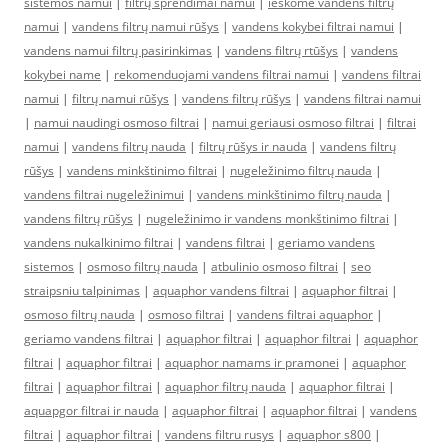
sistemos namui
|
filtrų sprendimai namui
|
ieškome vandens filtrų
namui
|
vandens filtrų namui rūšys
|
vandens kokybei filtrai namui
|
vandens namui filtrų pasirinkimas
|
vandens filtrų rtūšys
|
vandens
kokybei name
|
rekomenduojami vandens filtrai namui
|
vandens filtrai
namui
|
filtrų namui rūšys
|
vandens filtrų rūšys
|
vandens filtrai namui
|
namui naudingi osmoso filtrai
|
namui geriausi osmoso filtrai
|
filtrai
namui
|
vandens filtrų nauda
|
filtrų rūšys ir nauda
|
vandens filtrų
rūšys
|
vandens minkštinimo filtrai
|
nugeležinimo filtrų nauda
|
vandens filtrai nugeležinimui
|
vandens minkštinimo filtrų nauda
|
vandens filtrų rūšys
|
nugeležinimo ir vandens monkštinimo filtrai
|
vandens nukalkinimo filtrai
|
vandens filtrai
|
geriamo vandens
sistemos
|
osmoso filtrų nauda
|
atbulinio osmoso filtrai
|
seo
straipsniu talpinimas
|
aquaphor vandens filtrai
|
aquaphor filtrai
|
osmoso filtrų nauda
|
osmoso filtrai
|
vandens filtrai aquaphor
|
geriamo vandens filtrai
|
aquaphor filtrai
|
aquaphor filtrai
|
aquaphor
filtrai
|
aquaphor filtrai
|
aquaphor namams ir pramonei
|
aquaphor
filtrai
|
aquaphor filtrai
|
aquaphor filtrų nauda
|
aquaphor filtrai
|
aquapgor filtrai ir nauda
|
aquaphor filtrai
|
aquaphor filtrai
|
vandens
filtrai
|
aquaphor filtrai
|
vandens filtru rusys
|
aquaphor s800
|