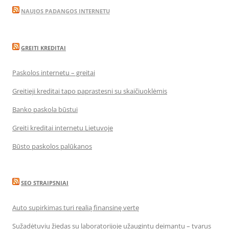
NAUJOS PADANGOS INTERNETU
GREITI KREDITAI
Paskolos internetu – greitai
Greitieji kreditai tapo paprastesni su skaičiuoklėmis
Banko paskola būstui
Greiti kreditai internetu Lietuvoje
Būsto paskolos palūkanos
SEO STRAIPSNIAI
Auto supirkimas turi realią finansinę vertę
Sužadėtuvių žiedas su laboratorijoje užaugintu deimantu – tvarus