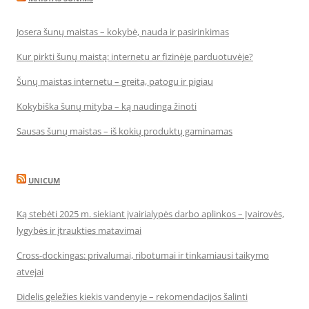
Josera šunų maistas – kokybė, nauda ir pasirinkimas
Kur pirkti šunų maistą: internetu ar fizinėje parduotuvėje?
Šunų maistas internetu – greita, patogu ir pigiau
Kokybiška šunų mityba – ką naudinga žinoti
Sausas šunų maistas – iš kokių produktų gaminamas
UNICUM
Ką stebėti 2025 m. siekiant įvairialypės darbo aplinkos – Įvairovės,
lygybės ir įtraukties matavimai
Cross-dockingas: privalumai, ribotumai ir tinkamiausi taikymo
atvejai
Didelis geležies kiekis vandenyje – rekomendacijos šalinti