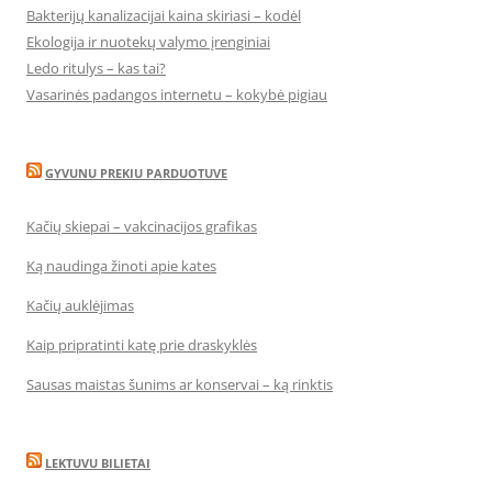
Bakterijų kanalizacijai kaina skiriasi – kodėl
Ekologija ir nuotekų valymo įrenginiai
Ledo ritulys – kas tai?
Vasarinės padangos internetu – kokybė pigiau
GYVUNU PREKIU PARDUOTUVE
Kačių skiepai – vakcinacijos grafikas
Ką naudinga žinoti apie kates
Kačių auklėjimas
Kaip pripratinti katę prie draskyklės
Sausas maistas šunims ar konservai – ką rinktis
LEKTUVU BILIETAI