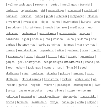
|
vežimo paslaugos
|
renkantis
|
geriau
|
medžiagos ir įrankiai
|
darbams
|
liejimo kaina
|
visi
|
nenaudinga
|
privalumai
|
skelbimai
|
paieškos
|
išsirinkti
|
būtina
|
pirkti
|
kriterijai
|
motyvacija
|
blokeliai
|
privalumai
|
investicijos
|
idėjos
|
kainos
|
inventorius
|
kuriant
|
verta
|
naudojami
|
kur pirkimas
|
nauda
|
be tinko
|
medžiagos
|
kuo
dekoruoti
|
problemos
|
pasirinkimas
|
profesionalai
|
savybės
|
parduodu
|
pigiai
|
apdaila
|
info
|
ifasadai
|
kaina
|
reklama
|
apie
darbus
|
betonavimas
|
darbų gerinimas
|
liejimas
|
markiravimas
|
metalo
|
markiravimas
|
popieriaus
|
stiklo
|
pjovimas
|
odos
|
medžio
|
informacija
|
stiklo
|
darbai
|
lazeriu
|
400
|
istorija
|
galimybės
|
gaujos
|
geliu pristatymas
|
seo paslaugos
info@itturas.lt |
zzona
|
5o
|
too
|
ieskom
|
juokingas
|
nomera
|
seo
|
filmas24
|
seed
|
skelbimas
|
cytai
|
basketas
|
skurdas
|
priority
|
pauliusc
|
musu
skelbimai
|
place 4 games
|
flash game
|
tricking
|
vystykluose
|
ofl
|
ineport
|
garsus
|
negeda
|
minivan
|
padangos
|
atostogausiu
|
illww
|
ansta
|
pasaulio stebuklai
|
roletai vilniuje
|
stoge montuojami
|
galimybė
|
namo akys
|
naudinga žiemą
|
stoglangiai
|
metas pirkti
|
šviesa
|
terminai
|
svarbi dalis
|
atvejai
|
paslauga
|
verta
|
kokybė
|