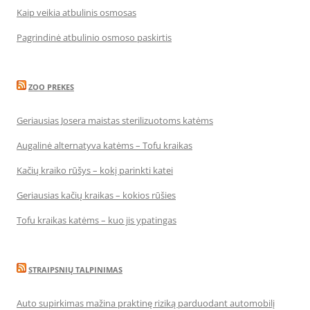
Kaip veikia atbulinis osmosas
Pagrindinė atbulinio osmoso paskirtis
ZOO PREKES
Geriausias Josera maistas sterilizuotoms katėms
Augalinė alternatyva katėms – Tofu kraikas
Kačių kraiko rūšys – kokį parinkti katei
Geriausias kačių kraikas – kokios rūšies
Tofu kraikas katėms – kuo jis ypatingas
STRAIPSNIŲ TALPINIMAS
Auto supirkimas mažina praktinę riziką parduodant automobilį