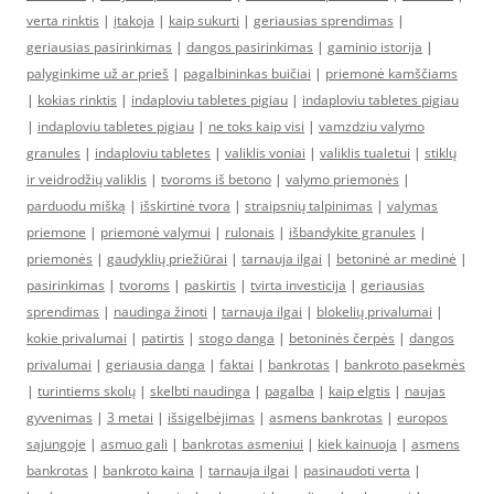
verta rinktis
|
įtakoja
|
kaip sukurti
|
geriausias sprendimas
|
geriausias pasirinkimas
|
dangos pasirinkimas
|
gaminio istorija
|
palyginkime už ar prieš
|
pagalbininkas buičiai
|
priemonė kamščiams
|
kokias rinktis
|
indaploviu tabletes pigiau
|
indaploviu tabletes pigiau
|
indaploviu tabletes pigiau
|
ne toks kaip visi
|
vamzdziu valymo
granules
|
indaploviu tabletes
|
valiklis voniai
|
valiklis tualetui
|
stiklų
ir veidrodžių valiklis
|
tvoroms iš betono
|
valymo priemonės
|
parduodu mišką
|
išskirtinė tvora
|
straipsnių talpinimas
|
valymas
priemone
|
priemonė valymui
|
rulonais
|
išbandykite granules
|
priemonės
|
gaudyklių priežiūrai
|
tarnauja ilgai
|
betoninė ar medinė
|
pasirinkimas
|
tvoroms
|
paskirtis
|
tvirta investicija
|
geriausias
sprendimas
|
naudinga žinoti
|
tarnauja ilgai
|
blokelių privalumai
|
kokie privalumai
|
patirtis
|
stogo danga
|
betoninės čerpės
|
dangos
privalumai
|
geriausia danga
|
faktai
|
bankrotas
|
bankroto pasekmės
|
turintiems skolų
|
skelbti naudinga
|
pagalba
|
kaip elgtis
|
naujas
gyvenimas
|
3 metai
|
išsigelbėjimas
|
asmens bankrotas
|
europos
sąjungoje
|
asmuo gali
|
bankrotas asmeniui
|
kiek kainuoja
|
asmens
bankrotas
|
bankroto kaina
|
tarnauja ilgai
|
pasinaudoti verta
|