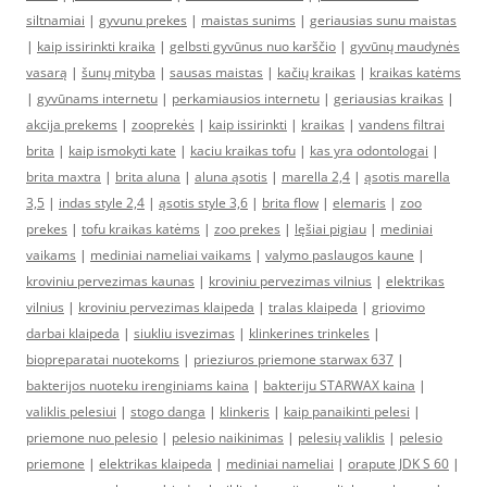
siltnamiai
|
gyvunu prekes
|
maistas sunims
|
geriausias sunu maistas
|
kaip issirinkti kraika
|
gelbsti gyvūnus nuo karščio
|
gyvūnų maudynės
vasarą
|
šunų mityba
|
sausas maistas
|
kačių kraikas
|
kraikas katėms
|
gyvūnams internetu
|
perkamiausios internetu
|
geriausias kraikas
|
akcija prekems
|
zooprekės
|
kaip issirinkti
|
kraikas
|
vandens filtrai
brita
|
kaip ismokyti kate
|
kaciu kraikas tofu
|
kas yra odontologai
|
brita maxtra
|
brita aluna
|
aluna ąsotis
|
marella 2,4
|
ąsotis marella
3,5
|
indas style 2,4
|
ąsotis style 3,6
|
brita flow
|
elemaris
|
zoo
prekes
|
tofu kraikas katėms
|
zoo prekes
|
lęšiai pigiau
|
mediniai
vaikams
|
mediniai nameliai vaikams
|
valymo paslaugos kaune
|
kroviniu pervezimas kaunas
|
kroviniu pervezimas vilnius
|
elektrikas
vilnius
|
kroviniu pervezimas klaipeda
|
tralas klaipeda
|
griovimo
darbai klaipeda
|
siukliu isvezimas
|
klinkerines trinkeles
|
biopreparatai nuotekoms
|
prieziuros priemone starwax 637
|
bakterijos nuoteku irenginiams kaina
|
bakteriju STARWAX kaina
|
valiklis pelesiui
|
stogo danga
|
klinkeris
|
kaip panaikinti pelesi
|
priemone nuo pelesio
|
pelesio naikinimas
|
pelesių valiklis
|
pelesio
priemone
|
elektrikas klaipeda
|
mediniai nameliai
|
orapute JDK S 60
|