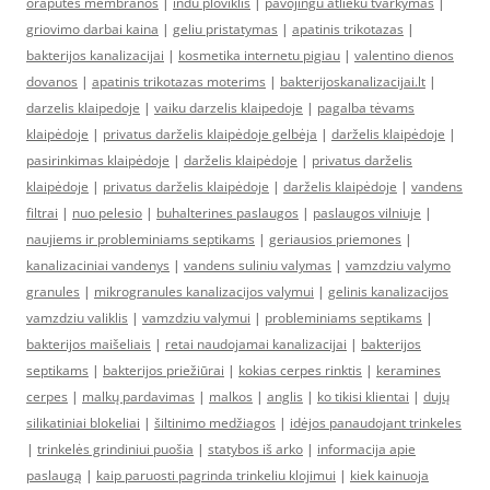
oraputes membranos
|
indu ploviklis
|
pavojingu atlieku tvarkymas
|
griovimo darbai kaina
|
geliu pristatymas
|
apatinis trikotazas
|
bakterijos kanalizacijai
|
kosmetika internetu pigiau
|
valentino dienos
dovanos
|
apatinis trikotazas moterims
|
bakterijoskanalizacijai.lt
|
darzelis klaipedoje
|
vaiku darzelis klaipedoje
|
pagalba tėvams
klaipėdoje
|
privatus darželis klaipėdoje gelbėja
|
darželis klaipėdoje
|
pasirinkimas klaipėdoje
|
darželis klaipėdoje
|
privatus darželis
klaipėdoje
|
privatus darželis klaipėdoje
|
darželis klaipėdoje
|
vandens
filtrai
|
nuo pelesio
|
buhalterines paslaugos
|
paslaugos vilniuje
|
naujiems ir probleminiams septikams
|
geriausios priemones
|
kanalizaciniai vandenys
|
vandens suliniu valymas
|
vamzdziu valymo
granules
|
mikrogranules kanalizacijos valymui
|
gelinis kanalizacijos
vamzdziu valiklis
|
vamzdziu valymui
|
probleminiams septikams
|
bakterijos maišeliais
|
retai naudojamai kanalizacijai
|
bakterijos
septikams
|
bakterijos priežiūrai
|
kokias cerpes rinktis
|
keramines
cerpes
|
malkų pardavimas
|
malkos
|
anglis
|
ko tikisi klientai
|
dujų
silikatiniai blokeliai
|
šiltinimo medžiagos
|
idėjos panaudojant trinkeles
|
trinkelės grindiniui puošia
|
statybos iš arko
|
informacija apie
paslaugą
|
kaip paruosti pagrinda trinkeliu klojimui
|
kiek kainuoja