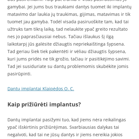
gamybai. Jei jums bus traukiami dantys tuomet iki implantų
matavimo dar laukia jų traukimas, gijimas, matavimas ir tik
tuomet jau gamyba. Todėl visada pasiruoškite tam, kad tai
užtruks tam tikrą laiką, tad nelaukite ypač greito rezultato
nes jo paprasčiausiai nebus. Tačiau išlaukus šį ilgą
laikotarpį jūs galėsite džiaugtis nepriekaištinga šypsena.
Tad geriau šiek tiek pakentėti ir vėliau džiaugtis šypsena,
kuri jums pridės ne tik grožio, tačiau ir pasitikėjimo savimi.
Tad jei susiduriate su dantų problemomis skubėkite jomis
pasirūpinti.
Dantų implantai Klaipėdos O. C.
Kaip prižiūrėti implantus?
Dantų implantai pasižymi tuo, kad jiems nėra reikalingas
ypač išskirtinis prižiūrėjimas. Svarbiausias dalykas tai
negalvoti, kad tai ne jūsų dantys ir jiems nereikia jokios