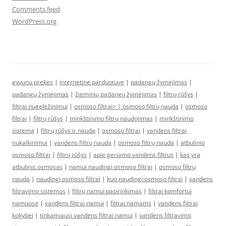
Comments feed
WordPress.org
gyvunu prekes
|
internetine parduotuve
|
padangų žymėjimas
|
padangų žymėjimas
|
žieminių padangų žymėjimas
|
filtrų rūšys
|
filtrai nugeležinimui
|
osmoso filtrai> |
osmoso filtrų nauda
|
osmoso
filtrai
|
filtrų rūšys
|
minkštinimo filtrų naudojimas
|
minkštinimo
sistema
|
filtrų rūšys ir nauda
|
osmoso filtrai
|
vandens filtrai
nukalkinimui
|
vandens filtrų nauda
|
osmoso filtrų nauda
|
atbulinio
osmoso filtrai
|
filtrų rūšys
|
apie geriamo vandens filtrus
|
kas yra
atbulinis osmosas
|
namui naudingi osmoso filtrai
|
osmoso filtrų
nauda
|
naudingi osmoso filtrai
|
kuo naudingi osmoso filtrai
|
vandens
filtravimo sistemos
|
filtrų namui pasirinkimas
|
filtrai komfortui
namuose
|
vandens filtrai namui
|
filtrai namams
|
vandens filtrai
kokybei
|
tinkamiausi vandens filtrai namui
|
vandens filtravimo