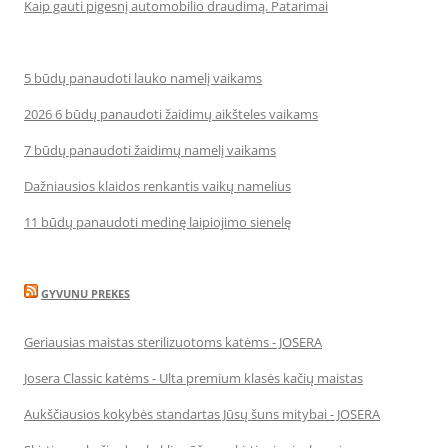
Kaip gauti pigesnį automobilio draudimą. Patarimai
5 būdų panaudoti lauko namelį vaikams
2026 6 būdų panaudoti žaidimų aikšteles vaikams
7 būdų panaudoti žaidimų namelį vaikams
Dažniausios klaidos renkantis vaikų namelius
11 būdų panaudoti medinę laipiojimo sienelę
GYVUNU PREKES
Geriausias maistas sterilizuotoms katėms - JOSERA
Josera Classic katėms - Ulta premium klasės kačių maistas
Aukščiausios kokybės standartas Jūsų šuns mitybai - JOSERA