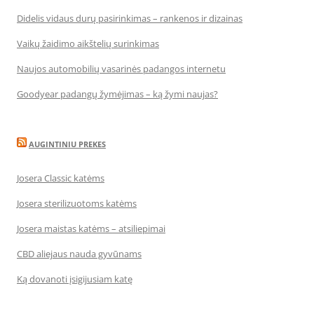
Didelis vidaus durų pasirinkimas – rankenos ir dizainas
Vaikų žaidimo aikštelių surinkimas
Naujos automobilių vasarinės padangos internetu
Goodyear padangų žymėjimas – ką žymi naujas?
AUGINTINIU PREKES
Josera Classic katėms
Josera sterilizuotoms katėms
Josera maistas katėms – atsiliepimai
CBD aliejaus nauda gyvūnams
Ką dovanoti įsigijusiam katę