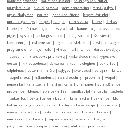
bankroto procesas
|
norint bankrutuoti
|
naudinga bankrutuoti
|
taupykite laiką
|
skaudi pamoka
|
administratorius
|
tarnauja ilgai
|
pigus išlaikymas
|
patirtis
|
geriau nei šiferis
|
lengva išsirinkti
|
unikalus gaminys
|
čerpės
|
dangos
|
rinktis verta
|
kaune
|
darbas
kaune
|
keitėsi paslaugos
|
toks yra
|
taksi kaune
|
pigiausias
|
kaune
pigus
|
ką siūlo
|
paslaugos kaune
|
mažoji sostinė
|
išsikviesti
|
konkurencija
|
ieškome taxi
|
pigus
|
susisiekimas
|
taksi
|
paslaugos
|
programėlė
|
vilniuje
|
taksi
|
vilnius
|
taxi
|
kainos
|
darbas švedijoje
|
subconit.lt
|
transporto priemonių
|
kasko draudimas
|
rygos oro
uostas
|
mikroautobusu
|
dantu balinimas
|
biologinės
|
bakterijos
|
talpinimas
|
patarimai
|
siūlo
|
sąlygos
|
svarbiausi
|
palyginti
|
laikas
|
populiariausi
|
ieškantiems
|
apie draudimą
|
problema
|
kvapai
|
nepatinka
|
kanalizacija
|
naikina
|
kaina
|
priemonės
|
sprendžiamos
problemos
|
blogas
|
apie bakterijas
|
kanalizacijai
|
situacija
|
padeda
|
bakterijos
|
bakterijos kanalizacijai
|
kanalizacijai
|
bakterijos
|
bio
|
bakterijos valymo įrenginiams
|
bakterijos kanalizacijai
|
nuotekoms
|
nauda
|
švara
|
bio
|
bakterijos
|
renkamės
|
kvapas
|
kvapas
|
nemalonus
|
ar kenkia
|
kaip atsikratyti
|
patarimai
|
kokybė
|
įrenginiai
|
tipai
|
kvapas
|
priežiūrai
|
efektyvios priemonės
|