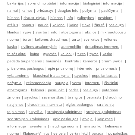
bakterijos
|
sprendimo būdai
|
informacija
|
biologiniai
|
informacija
|
namui
|
kainos
|
priežastys
|
daugiau info
|
požymiai
|
pasiūlymai
|
būtinas
|
drausti pigiau
|
būtinas
|
info
|
galimybės
|
nesidomi
|
atšilus
|
saugūs
|
nauda
|
kelionei
|
kaina
|
tinka
|
žinutė
|
paslauga
|
klaidos
|
ryšys
|
svarbu
|
info
|
atostogoms
|
akcijos
|
mikroautobusu
nuoma
|
turto
|
kelionės draudimas
|
turto
|
sveikatos
|
kelionės
|
kasko
|
civilinės atsakomybės
|
automobilio
|
draudimas internetu
|
teisės aktai
|
kaina
|
gyvybės
|
kelionių
|
turto
|
tpvca
|
kasko
|
padeda taupantiems
|
bausmės
|
kontrolė
|
kameros
|
tiriami įvykiai
|
privalomos paslaugos
|
apie privalomą
|
internetu
|
privalomasis
|
vykstantiems
|
klausimai ir atsakymai
|
sąvokos
|
populiariausias
|
požymiai
|
rekomendacija
|
saugoja
|
verta
|
internetu
|
išsirinkti
|
atostogoms
|
kelionei
|
pasiruošti
|
padės
|
paslauga
|
patarimai
|
žmonės
|
sąvokos
|
savanoriškas
|
brangios
|
paprasta
|
draudimo
naujienos
|
draudimas internetu
|
pigios padangos
|
straipsnių
talpinimas
|
skrydžiai
|
straipsnių talpinimas
|
straipsnių talpinimas
|
seo straipsniu talpinimas
|
apie paslaugas
|
atvejai
|
kaip rasti
|
informacija
|
šventėms
|
naudinga nuoma
|
nėra sunku
|
kelionės ir
nuoma
|
Klaipėda-Vilnius
|
gelbėja
|
verta rinkti
|
barzdai
|
pc paieškos