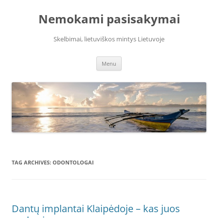
Skip
to
Nemokami pasisakymai
content
Skelbimai, lietuviškos mintys Lietuvoje
Menu
TAG ARCHIVES:
ODONTOLOGAI
Dantų implantai Klaipėdoje – kas juos