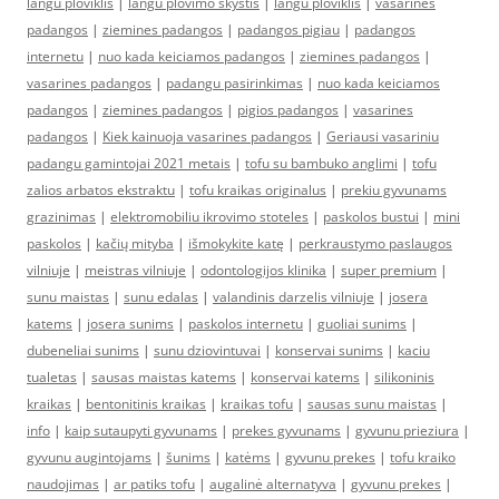
langu ploviklis
|
langu plovimo skystis
|
langu ploviklis
|
vasarines
padangos
|
ziemines padangos
|
padangos pigiau
|
padangos
internetu
|
nuo kada keiciamos padangos
|
ziemines padangos
|
vasarines padangos
|
padangu pasirinkimas
|
nuo kada keiciamos
padangos
|
ziemines padangos
|
pigios padangos
|
vasarines
padangos
|
Kiek kainuoja vasarines padangos
|
Geriausi vasariniu
padangu gamintojai 2021 metais
|
tofu su bambuko anglimi
|
tofu
zalios arbatos ekstraktu
|
tofu kraikas originalus
|
prekiu gyvunams
grazinimas
|
elektromobiliu ikrovimo stoteles
|
paskolos bustui
|
mini
paskolos
|
kačių mityba
|
išmokykite katę
|
perkraustymo paslaugos
vilniuje
|
meistras vilniuje
|
odontologijos klinika
|
super premium
|
sunu maistas
|
sunu edalas
|
valandinis darzelis vilniuje
|
josera
katems
|
josera sunims
|
paskolos internetu
|
guoliai sunims
|
dubeneliai sunims
|
sunu dziovintuvai
|
konservai sunims
|
kaciu
tualetas
|
sausas maistas katems
|
konservai katems
|
silikoninis
kraikas
|
bentonitinis kraikas
|
kraikas tofu
|
sausas sunu maistas
|
info
|
kaip sutaupyti gyvunams
|
prekes gyvunams
|
gyvunu prieziura
|
gyvunu augintojams
|
šunims
|
katėms
|
gyvunu prekes
|
tofu kraiko
naudojimas
|
ar patiks tofu
|
augalinė alternatyva
|
gyvunu prekes
|