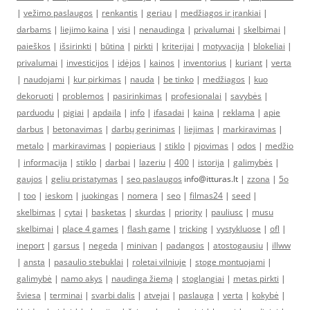
|
vežimo paslaugos
|
renkantis
|
geriau
|
medžiagos ir įrankiai
|
darbams
|
liejimo kaina
|
visi
|
nenaudinga
|
privalumai
|
skelbimai
|
paieškos
|
išsirinkti
|
būtina
|
pirkti
|
kriterijai
|
motyvacija
|
blokeliai
|
privalumai
|
investicijos
|
idėjos
|
kainos
|
inventorius
|
kuriant
|
verta
|
naudojami
|
kur pirkimas
|
nauda
|
be tinko
|
medžiagos
|
kuo
dekoruoti
|
problemos
|
pasirinkimas
|
profesionalai
|
savybės
|
parduodu
|
pigiai
|
apdaila
|
info
|
ifasadai
|
kaina
|
reklama
|
apie
darbus
|
betonavimas
|
darbų gerinimas
|
liejimas
|
markiravimas
|
metalo
|
markiravimas
|
popieriaus
|
stiklo
|
pjovimas
|
odos
|
medžio
|
informacija
|
stiklo
|
darbai
|
lazeriu
|
400
|
istorija
|
galimybės
|
gaujos
|
geliu pristatymas
|
seo paslaugos
info@itturas.lt |
zzona
|
5o
|
too
|
ieskom
|
juokingas
|
nomera
|
seo
|
filmas24
|
seed
|
skelbimas
|
cytai
|
basketas
|
skurdas
|
priority
|
pauliusc
|
musu
skelbimai
|
place 4 games
|
flash game
|
tricking
|
vystykluose
|
ofl
|
ineport
|
garsus
|
negeda
|
minivan
|
padangos
|
atostogausiu
|
illww
|
ansta
|
pasaulio stebuklai
|
roletai vilniuje
|
stoge montuojami
|
galimybė
|
namo akys
|
naudinga žiemą
|
stoglangiai
|
metas pirkti
|
šviesa
|
terminai
|
svarbi dalis
|
atvejai
|
paslauga
|
verta
|
kokybė
|