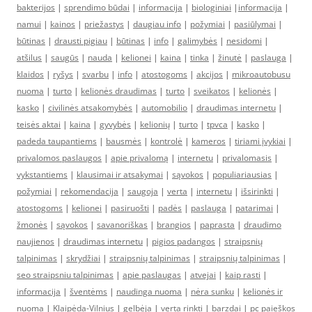
bakterijos
|
sprendimo būdai
|
informacija
|
biologiniai
|
informacija
|
namui
|
kainos
|
priežastys
|
daugiau info
|
požymiai
|
pasiūlymai
|
būtinas
|
drausti pigiau
|
būtinas
|
info
|
galimybės
|
nesidomi
|
atšilus
|
saugūs
|
nauda
|
kelionei
|
kaina
|
tinka
|
žinutė
|
paslauga
|
klaidos
|
ryšys
|
svarbu
|
info
|
atostogoms
|
akcijos
|
mikroautobusu
nuoma
|
turto
|
kelionės draudimas
|
turto
|
sveikatos
|
kelionės
|
kasko
|
civilinės atsakomybės
|
automobilio
|
draudimas internetu
|
teisės aktai
|
kaina
|
gyvybės
|
kelionių
|
turto
|
tpvca
|
kasko
|
padeda taupantiems
|
bausmės
|
kontrolė
|
kameros
|
tiriami įvykiai
|
privalomos paslaugos
|
apie privalomą
|
internetu
|
privalomasis
|
vykstantiems
|
klausimai ir atsakymai
|
sąvokos
|
populiariausias
|
požymiai
|
rekomendacija
|
saugoja
|
verta
|
internetu
|
išsirinkti
|
atostogoms
|
kelionei
|
pasiruošti
|
padės
|
paslauga
|
patarimai
|
žmonės
|
sąvokos
|
savanoriškas
|
brangios
|
paprasta
|
draudimo
naujienos
|
draudimas internetu
|
pigios padangos
|
straipsnių
talpinimas
|
skrydžiai
|
straipsnių talpinimas
|
straipsnių talpinimas
|
seo straipsniu talpinimas
|
apie paslaugas
|
atvejai
|
kaip rasti
|
informacija
|
šventėms
|
naudinga nuoma
|
nėra sunku
|
kelionės ir
nuoma
|
Klaipėda-Vilnius
|
gelbėja
|
verta rinkti
|
barzdai
|
pc paieškos