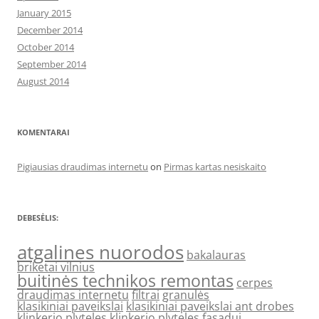
January 2015
December 2014
October 2014
September 2014
August 2014
KOMENTARAI
Pigiausias draudimas internetu
on
Pirmas kartas nesiskaito
DEBESĖLIS:
atgalines nuorodos
bakalauras
briketai vilnius
buitinės technikos remontas
cerpes
draudimas internetu
filtrai
granulės
klasikiniai paveikslai
klasikiniai paveikslai ant drobes
klinkerio plyteles
klinkerio plyteles fasadui