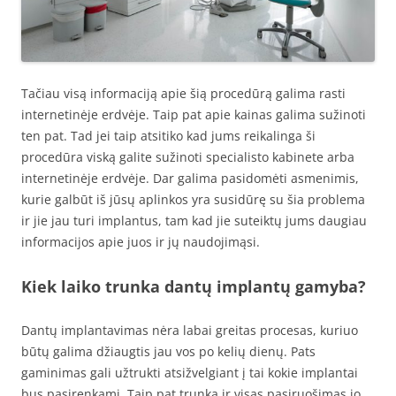
Tačiau visą informaciją apie šią procedūrą galima rasti
internetinėje erdvėje. Taip pat apie kainas galima sužinoti
ten pat. Tad jei taip atsitiko kad jums reikalinga ši
procedūra viską galite sužinoti specialisto kabinete arba
internetinėje erdvėje. Dar galima pasidomėti asmenimis,
kurie galbūt iš jūsų aplinkos yra susidūrę su šia problema
ir jie jau turi implantus, tam kad jie suteiktų jums daugiau
informacijos apie juos ir jų naudojimąsi.
Kiek laiko trunka dantų
implantų
gamyba?
Dantų implantavimas nėra labai greitas procesas, kuriuo
būtų galima džiaugtis jau vos po kelių dienų. Pats
gaminimas gali užtrukti atsižvelgiant į tai kokie implantai
bus pasirenkami. Taip pat trunka ir visas pasiruošimas jo