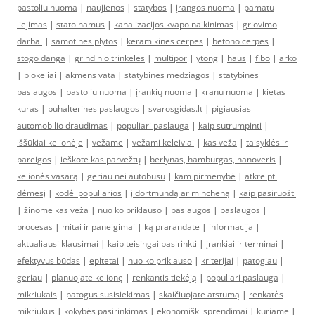
pastoliu nuoma
|
naujienos
|
statybos
|
įrangos nuoma
|
pamatu
liejimas
|
stato namus
|
kanalizacijos kvapo naikinimas
|
griovimo
darbai
|
samotines plytos
|
keramikines cerpes
|
betono cerpes
|
stogo danga
|
grindinio trinkeles
|
multipor
|
ytong
|
haus
|
fibo
|
arko
|
blokeliai
|
akmens vata
|
statybines medziagos
|
statybinės
paslaugos
|
pastoliu nuoma
|
įrankių nuoma
|
kranu nuoma
|
kietas
kuras
|
buhalterines paslaugos
|
svarosgidas.lt
|
pigiausias
automobilio draudimas
|
populiari paslauga
|
kaip sutrumpinti
|
iššūkiai kelionėje
|
vežame
|
vežami keleiviai
|
kas veža
|
taisyklės ir
pareigos
|
ieškote kas parvežtų
|
berlynas, hamburgas, hanoveris
|
kelionės vasarą
|
geriau nei autobusu
|
kam pirmenybė
|
atkreipti
dėmesį
|
kodėl populiarios
|
į dortmundą ar mincheną
|
kaip pasiruošti
|
žinome kas veža
|
nuo ko priklauso
|
paslaugos
|
paslaugos
|
procesas
|
mitai ir paneigimai
|
ką prarandate
|
informacija
|
aktualiausi klausimai
|
kaip teisingai pasirinkti
|
įrankiai ir terminai
|
efektyvus būdas
|
epitetai
|
nuo ko priklauso
|
kriterijai
|
patogiau
|
geriau
|
planuojate kelionę
|
renkantis tiekėją
|
populiari paslauga
|
mikriukais
|
patogus susisiekimas
|
skaičiuojate atstumą
|
renkatės
mikriukus
|
kokybės pasirinkimas
|
ekonomiški sprendimai
|
kuriame
|