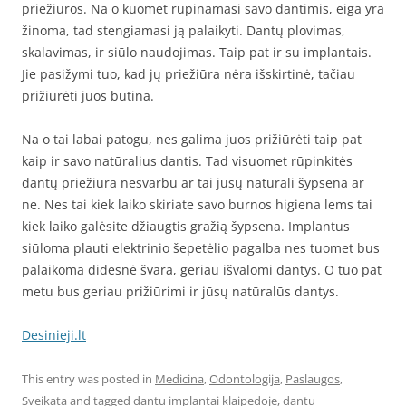
priežiūros. Na o kuomet rūpinamasi savo dantimis, eiga yra
žinoma, tad stengiamasi ją palaikyti. Dantų plovimas,
skalavimas, ir siūlo naudojimas. Taip pat ir su implantais.
Jie pasižymi tuo, kad jų priežiūra nėra išskirtinė, tačiau
prižiūrėti juos būtina.
Na o tai labai patogu, nes galima juos prižiūrėti taip pat
kaip ir savo natūralius dantis. Tad visuomet rūpinkitės
dantų priežiūra nesvarbu ar tai jūsų natūrali šypsena ar
ne. Nes tai kiek laiko skiriate savo burnos higiena lems tai
kiek laiko galėsite džiaugtis gražią šypsena. Implantus
siūloma plauti elektrinio šepetėlio pagalba nes tuomet bus
palaikoma didesnė švara, geriau išvalomi dantys. O tuo pat
metu bus geriau prižiūrimi ir jūsų natūralūs dantys.
Desinieji.lt
This entry was posted in
Medicina
,
Odontologija
,
Paslaugos
,
Sveikata
and tagged
dantu implantai klaipedoje
,
dantu