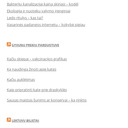
Bakterijų kanalizacijai kaina skiriasi – kodėl
Ekologija ir nuotekų valymo įrenginiai
Ledo ritulys – kas tai?
Vasarinės padangos internetu – kokybė pigiau
GYVUNU PREKIU PARDUOTUVE
Kačių skiepai – vakcinacijos grafikas
Ką naudinga žinoti apie kates
Kačių auklėjimas
Kaip pripratinti katę prie draskyklės
Sausas maistas šunims ar konservai – ką rinktis
LEKTUVU BILIETAI