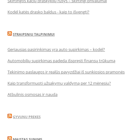
Skirtingos kačių draskyklių rūšys – skirtingi privalumai
Kodėl katės drasko baldus - kaip to išvengti?
STRAIPSNIU TALPINIMUI
Geriausias pasirinkimas yra auto supirkimas – kodėl?
Automobilių supirkimas padeda išspręsti finansų trūkumą
Tekinimo paslaugos ir realūs pavyzdžiai iš sunkiosios pramonės
Kaip transformuoti užsakymų valdymą per 12 mėnesių?
Atbulinis osmosas ir nauda
GYVUNU PREKES
MAISTAS SUNIMS