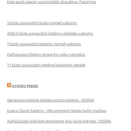
Kaip gauti pigesnį automobilio draudimą. Patarimai
5 būdų panaudoti lauko namelį vaikams
2026 6 būdų panaudoti žaidimų aikšteles vaikams
7 būdų panaudoti žaidimų namelį vaikams
Dažniausios klaidos renkantis vaikų namelius
11 būdų panaudoti medinę laipiojimo sienelę
GYVUNU PREKES
Geriausias maistas sterilizuotoms katėms - JOSERA
Josera Classic katėms - Ulta premium klasės kačių maistas
Aukščiausios kokybės standartas Jūsų šuns mitybai - JOSERA