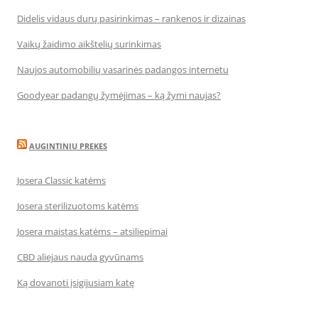
Didelis vidaus durų pasirinkimas – rankenos ir dizainas
Vaikų žaidimo aikštelių surinkimas
Naujos automobilių vasarinės padangos internetu
Goodyear padangų žymėjimas – ką žymi naujas?
AUGINTINIU PREKES
Josera Classic katėms
Josera sterilizuotoms katėms
Josera maistas katėms – atsiliepimai
CBD aliejaus nauda gyvūnams
Ką dovanoti įsigijusiam katę