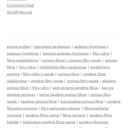
Comments feed
WordPress.org
gyvunu prekes
|
internetine parduotuve
|
padangų žymėjimas
|
padangų žymėjimas
|
žieminių padangų žymėjimas
|
filtrų rūšys
|
filtrai nugeležinimui
|
osmoso filtrai> |
osmoso filtrų nauda
|
osmoso
filtrai
|
filtrų rūšys
|
minkštinimo filtrų naudojimas
|
minkštinimo
sistema
|
filtrų rūšys ir nauda
|
osmoso filtrai
|
vandens filtrai
nukalkinimui
|
vandens filtrų nauda
|
osmoso filtrų nauda
|
atbulinio
osmoso filtrai
|
filtrų rūšys
|
apie geriamo vandens filtrus
|
kas yra
atbulinis osmosas
|
namui naudingi osmoso filtrai
|
osmoso filtrų
nauda
|
naudingi osmoso filtrai
|
kuo naudingi osmoso filtrai
|
vandens
filtravimo sistemos
|
filtrų namui pasirinkimas
|
filtrai komfortui
namuose
|
vandens filtrai namui
|
filtrai namams
|
vandens filtrai
kokybei
|
tinkamiausi vandens filtrai namui
|
vandens filtravimo