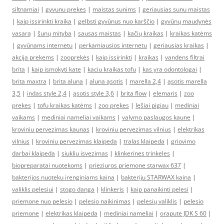
siltnamiai
|
gyvunu prekes
|
maistas sunims
|
geriausias sunu maistas
|
kaip issirinkti kraika
|
gelbsti gyvūnus nuo karščio
|
gyvūnų maudynės
vasarą
|
šunų mityba
|
sausas maistas
|
kačių kraikas
|
kraikas katėms
|
gyvūnams internetu
|
perkamiausios internetu
|
geriausias kraikas
|
akcija prekems
|
zooprekės
|
kaip issirinkti
|
kraikas
|
vandens filtrai
brita
|
kaip ismokyti kate
|
kaciu kraikas tofu
|
kas yra odontologai
|
brita maxtra
|
brita aluna
|
aluna ąsotis
|
marella 2,4
|
ąsotis marella
3,5
|
indas style 2,4
|
ąsotis style 3,6
|
brita flow
|
elemaris
|
zoo
prekes
|
tofu kraikas katėms
|
zoo prekes
|
lęšiai pigiau
|
mediniai
vaikams
|
mediniai nameliai vaikams
|
valymo paslaugos kaune
|
kroviniu pervezimas kaunas
|
kroviniu pervezimas vilnius
|
elektrikas
vilnius
|
kroviniu pervezimas klaipeda
|
tralas klaipeda
|
griovimo
darbai klaipeda
|
siukliu isvezimas
|
klinkerines trinkeles
|
biopreparatai nuotekoms
|
prieziuros priemone starwax 637
|
bakterijos nuoteku irenginiams kaina
|
bakteriju STARWAX kaina
|
valiklis pelesiui
|
stogo danga
|
klinkeris
|
kaip panaikinti pelesi
|
priemone nuo pelesio
|
pelesio naikinimas
|
pelesių valiklis
|
pelesio
priemone
|
elektrikas klaipeda
|
mediniai nameliai
|
orapute JDK S 60
|