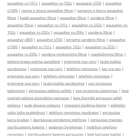
aquaphor ro-101s
|
aquaphor ro-102s
|
aquapgor s550
|
aquaphor
s1000
|
namui ir biurui aquaphor filtrai
|
namams ir biurui aquaphor
filtrai
|
kodel aquaphor filtrai
|
aquaphor filtrai
|
vandens filtrai
|
aquaphor filtrai
|
aquaphor ro-101s
|
aquaphor ro-202s
|
aquaphor ro-
102s
|
aquaphor ro-202s
|
aquaphor ro-206s
|
vandens filtrai
|
aquaphor s800
|
aquaphor s550
|
geriamo vandens filtrai
|
aquaphor
s1000
|
aquaphor ro 101s
|
aquaphor 102s
|
aquaphor ro 202s
|
aquaphor ro 206s
|
vandens minkstinimo filtrai
|
nugeležinimo filtrai
|
pelesio kvapa galima panaikinti
|
priemone nuo voru
|
lauko kubilai
pardavimui
|
priemonė nuo vorų
|
telefonų remontas
|
kas yra seo
|
priemone nuo voru
|
telefonų remontas
|
telefonų remontas
|
priemonė nuo vorų
|
lauko kubilai pardavimui
|
seo straipsniu
talpinimas
|
geriausias pelėsio valiklis
|
seo straipsniu talpinimas
|
kaip
isvengti pelesio atsiradimo namuose
|
kaip išsirinkti geriausią valiklį
pelėsiui
|
puiki dovana vaikams
|
smagiam žaidimui kieme
|
aikštelės
vaikų laiko praleidimui
|
telefonų remontas naudingas
|
geriausias
kaciu kraikas
|
dazniausiai gendantys telefonai
|
geriausias maistas
sterilizuotoms katėms
|
padangų žymėjimas
|
mobiliųjų telefonų
remontas
|
sterilizuotoms katėms geriausias
|
kiek kainuoja kubilai
|