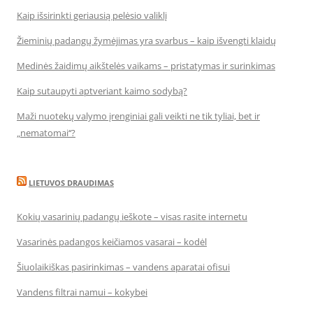
Kaip išsirinkti geriausią pelėsio valiklį
Žieminių padangų žymėjimas yra svarbus – kaip išvengti klaidų
Medinės žaidimų aikštelės vaikams – pristatymas ir surinkimas
Kaip sutaupyti aptveriant kaimo sodybą?
Maži nuotekų valymo įrenginiai gali veikti ne tik tyliai, bet ir
„nematomai‘‘?
LIETUVOS DRAUDIMAS
Kokių vasarinių padangų ieškote – visas rasite internetu
Vasarinės padangos keičiamos vasarai – kodėl
Šiuolaikiškas pasirinkimas – vandens aparatai ofisui
Vandens filtrai namui – kokybei