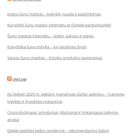
Josera šunų maistas – kokybė, nauda ir pasirinkimas
Kur pirkti šunų maistą: internetu ar fizinėje parduotuvėje?
Šunų maistas internetu – greita, patogu ir pigiau
Kokybiška šunų mityba – ką naudinga žinoti
Sausas šunų maistas – iš kokių produktų gaminamas
UNICUM
Ką stebėti 2025 m. siekiant įvairialypės darbo aplinkos – Įvairovės,
lygybės ir įtraukties matavimai
Cross-dockingas: privalumai, ribotumai ir tinkamiausi taikymo
atvejai
Didelis geležies kiekis vandenyje – rekomendacijos šalinti