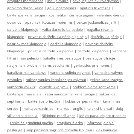
oraputes membranos
|
indu ploviklis
|
pavojingu atlieku tvarkymas
|
griovimo darbai kaina
|
geliu pristatymas
|
apatinis trikotazas
|
bakterijos kanalizacijai
|
kosmetika internetu pigiau
|
valentino dienos
dovanos
|
apatinis trikotazas moterims
|
bakterijoskanalizacijai.lt
|
darzelis klaipedoje
|
vaiku darzelis klaipedoje
|
pagalba tėvams
klaipėdoje
|
privatus darželis klaipėdoje gelbėja
|
darželis klaipėdoje
|
pasirinkimas klaipėdoje
|
darželis klaipėdoje
|
privatus darželis
klaipėdoje
|
privatus darželis klaipėdoje
|
darželis klaipėdoje
|
vandens
filtrai
|
nuo pelesio
|
buhalterines paslaugos
|
paslaugos vilniuje
|
naujiems ir probleminiams septikams
|
geriausios priemones
|
kanalizaciniai vandenys
|
vandens suliniu valymas
|
vamzdziu valymo
granules
|
mikrogranules kanalizacijos valymui
|
gelinis kanalizacijos
vamzdziu valiklis
|
vamzdziu valymui
|
probleminiams septikams
|
bakterijos maišeliais
|
retai naudojamai kanalizacijai
|
bakterijos
septikams
|
bakterijos priežiūrai
|
kokias cerpes rinktis
|
keramines
cerpes
|
malkų pardavimas
|
malkos
|
anglis
|
ko tikisi klientai
|
dujų
silikatiniai blokeliai
|
šiltinimo medžiagos
|
idėjos panaudojant trinkeles
|
trinkelės grindiniui puošia
|
statybos iš arko
|
informacija apie
paslaugą
|
kaip paruosti pagrinda trinkeliu klojimui
|
kiek kainuoja