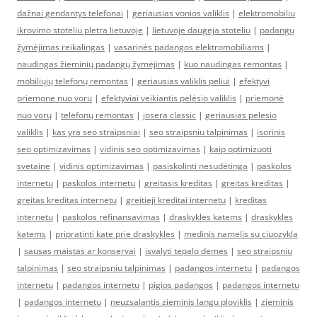
dažnai gendantys telefonai
|
geriausias vonios valiklis
|
elektromobiliu
ikrovimo stoteliu pletra lietuvoje
|
lietuvoje daugeja stoteliu
|
padangų
žymėjimas reikalingas
|
vasarinės padangos elektromobiliams
|
naudingas žieminių padangų žymėjimas
|
kuo naudingas remontas
|
mobiliųjų telefonų remontas
|
geriausias valiklis peliui
|
efektyvi
priemone nuo voru
|
efektyviai veikiantis pelėsio valiklis
|
priemonė
nuo vorų
|
telefonų remontas
|
josera classic
|
geriausias pelesio
valiklis
|
kas yra seo straipsniai
|
seo straipsniu talpinimas
|
isorinis
seo optimizavimas
|
vidinis seo optimizavimas
|
kaip optimizuoti
svetaine
|
vidinis optimizavimas
|
pasiskolinti nesudėtinga
|
paskolos
internetu
|
paskolos internetu
|
greitasis kreditas
|
greitas kreditas
|
greitas kreditas internetu
|
greitieji kreditai internetu
|
kreditas
internetu
|
paskolos refinansavimas
|
draskykles katems
|
draskykles
katems
|
pripratinti kate prie draskykles
|
medinis namelis su ciuozykla
|
sausas maistas ar konservai
|
isvalyti tepalo demes
|
seo straipsniu
talpinimas
|
seo straipsniu talpinimas
|
padangos internetu
|
padangos
internetu
|
padangos internetu
|
pigios padangos
|
padangos internetu
|
padangos internetu
|
neuzsalantis zieminis langu ploviklis
|
zieminis