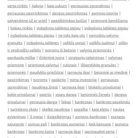
verta rinktis
|
įtakoja
|
kaip sukurti
|
geriausias sprendimas
|
geriausias pasirinkimas
|
dangos pasirinkimas
|
gaminio istorija
|
palyginkime už ar prieš
|
pagalbininkas buičiai
|
priemonė kamščiams
|
kokias rinktis
|
indaploviu tabletes pigiau
|
indaploviu tabletes pigiau
|
indaploviu tabletes pigiau
|
ne toks kaip visi
|
vamzdziu valymo
granules
|
indaploviu tabletes
|
valiklis voniai
|
valiklis tualetui
|
stiklų
ir veidrodžių valiklis
|
tvoroms iš betono
|
valymo priemonės
|
parduodu mišką
|
išskirtinė tvora
|
straipsnių talpinimas
|
valymas
priemone
|
priemonė valymui
|
rulonais
|
išbandykite granules
|
priemonės
|
gaudyklių priežiūrai
|
tarnauja ilgai
|
betoninė ar medinė
|
pasirinkimas
|
tvoroms
|
paskirtis
|
tvirta investicija
|
geriausias
sprendimas
|
naudinga žinoti
|
tarnauja ilgai
|
blokelių privalumai
|
kokie privalumai
|
patirtis
|
stogo danga
|
betoninės čerpės
|
dangos
privalumai
|
geriausia danga
|
faktai
|
bankrotas
|
bankroto pasekmės
|
turintiems skolų
|
skelbti naudinga
|
pagalba
|
kaip elgtis
|
naujas
gyvenimas
|
3 metai
|
išsigelbėjimas
|
asmens bankrotas
|
europos
sąjungoje
|
asmuo gali
|
bankrotas asmeniui
|
kiek kainuoja
|
asmens
bankrotas
|
bankroto kaina
|
tarnauja ilgai
|
pasinaudoti verta
|