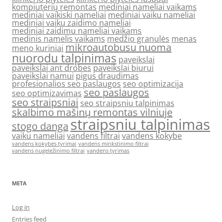
kompiuterių remontas
mediniai nameliai vaikams
mediniai vaikiski nameliai
mediniai vaiku nameliai
mediniai vaiku zaidimo nameliai
mediniai zaidimu nameliai vaikams
medinis namelis vaikams
medžio granulės
menas
mikroautobusu nuoma
meno kuriniai
nuorodu talpinimas
paveikslai
paveikslai ant drobes
paveikslai biurui
paveikslai namui
pigus draudimas
profesionalios seo paslaugos
seo optimizacija
seo paslaugos
seo optimizavimas
seo straipsniai
seo straipsniu talpinimas
skalbimo mašinų remontas vilniuje
straipsniu talpinimas
stogo danga
vaiku nameliai
vandens filtrai
vandens kokybe
vandens kokybės tyrimai
vandens minkstinimo filtrai
vandens nugeležinimo filtrai
vandens tyrimas
META
Log in
Entries feed