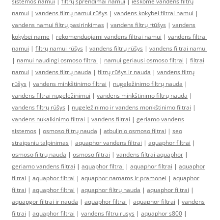
sistemos namui
|
filtrų sprendimai namui
|
ieškome vandens filtrų
namui
|
vandens filtrų namui rūšys
|
vandens kokybei filtrai namui
|
vandens namui filtrų pasirinkimas
|
vandens filtrų rtūšys
|
vandens
kokybei name
|
rekomenduojami vandens filtrai namui
|
vandens filtrai
namui
|
filtrų namui rūšys
|
vandens filtrų rūšys
|
vandens filtrai namui
|
namui naudingi osmoso filtrai
|
namui geriausi osmoso filtrai
|
filtrai
namui
|
vandens filtrų nauda
|
filtrų rūšys ir nauda
|
vandens filtrų
rūšys
|
vandens minkštinimo filtrai
|
nugeležinimo filtrų nauda
|
vandens filtrai nugeležinimui
|
vandens minkštinimo filtrų nauda
|
vandens filtrų rūšys
|
nugeležinimo ir vandens monkštinimo filtrai
|
vandens nukalkinimo filtrai
|
vandens filtrai
|
geriamo vandens
sistemos
|
osmoso filtrų nauda
|
atbulinio osmoso filtrai
|
seo
straipsniu talpinimas
|
aquaphor vandens filtrai
|
aquaphor filtrai
|
osmoso filtrų nauda
|
osmoso filtrai
|
vandens filtrai aquaphor
|
geriamo vandens filtrai
|
aquaphor filtrai
|
aquaphor filtrai
|
aquaphor
filtrai
|
aquaphor filtrai
|
aquaphor namams ir pramonei
|
aquaphor
filtrai
|
aquaphor filtrai
|
aquaphor filtrų nauda
|
aquaphor filtrai
|
aquapgor filtrai ir nauda
|
aquaphor filtrai
|
aquaphor filtrai
|
vandens
filtrai
|
aquaphor filtrai
|
vandens filtru rusys
|
aquaphor s800
|