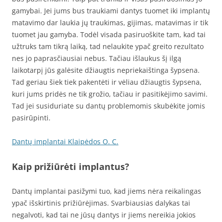
gamybai. Jei jums bus traukiami dantys tuomet iki implantų
matavimo dar laukia jų traukimas, gijimas, matavimas ir tik
tuomet jau gamyba. Todėl visada pasiruoškite tam, kad tai
užtruks tam tikrą laiką, tad nelaukite ypač greito rezultato
nes jo paprasčiausiai nebus. Tačiau išlaukus šį ilgą
laikotarpį jūs galėsite džiaugtis nepriekaištinga šypsena.
Tad geriau šiek tiek pakentėti ir vėliau džiaugtis šypsena,
kuri jums pridės ne tik grožio, tačiau ir pasitikėjimo savimi.
Tad jei susiduriate su dantų problemomis skubėkite jomis
pasirūpinti.
Dantų implantai Klaipėdos O. C.
Kaip prižiūrėti implantus?
Dantų implantai pasižymi tuo, kad jiems nėra reikalingas
ypač išskirtinis prižiūrėjimas. Svarbiausias dalykas tai
negalvoti, kad tai ne jūsų dantys ir jiems nereikia jokios