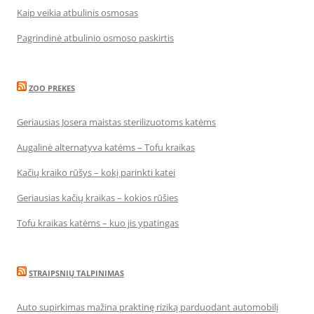
Kaip veikia atbulinis osmosas
Pagrindinė atbulinio osmoso paskirtis
ZOO PREKES
Geriausias Josera maistas sterilizuotoms katėms
Augalinė alternatyva katėms – Tofu kraikas
Kačių kraiko rūšys – kokį parinkti katei
Geriausias kačių kraikas – kokios rūšies
Tofu kraikas katėms – kuo jis ypatingas
STRAIPSNIŲ TALPINIMAS
Auto supirkimas mažina praktinę riziką parduodant automobilį