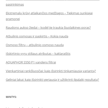
pasirinkimas
Ekstremalų krūvį atlaikančios medžiagos – Tiekimas sunkiajai
pramonei
Raudono aukso žiedai – kodėl jie traukia šiuolaikines poras?
Atbulinis osmosas ir paskirtis – Kokia nauda
Osmoso filtrų – atbulinio osmoso nauda
Išskirtinio vyrų stiliaus atributas – kaklaraištis
AQUAPHOR S550 P1 vandens filtrai
Vienkartiniai rankšluosčiai: kaip išsirinkti tinkamiausią variantą?
Geliniai lakai: kaip išsirinkti geriausią ir užtikrinti ilgalaikį rezultatą?
MINTYS: