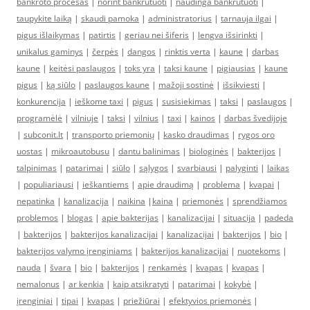
bankroto procesas
|
norint bankrutuoti
|
naudinga bankrutuoti
|
taupykite laiką
|
skaudi pamoka
|
administratorius
|
tarnauja ilgai
|
pigus išlaikymas
|
patirtis
|
geriau nei šiferis
|
lengva išsirinkti
|
unikalus gaminys
|
čerpės
|
dangos
|
rinktis verta
|
kaune
|
darbas
kaune
|
keitėsi paslaugos
|
toks yra
|
taksi kaune
|
pigiausias
|
kaune
pigus
|
ką siūlo
|
paslaugos kaune
|
mažoji sostinė
|
išsikviesti
|
konkurencija
|
ieškome taxi
|
pigus
|
susisiekimas
|
taksi
|
paslaugos
|
programėlė
|
vilniuje
|
taksi
|
vilnius
|
taxi
|
kainos
|
darbas švedijoje
|
subconit.lt
|
transporto priemonių
|
kasko draudimas
|
rygos oro
uostas
|
mikroautobusu
|
dantu balinimas
|
biologinės
|
bakterijos
|
talpinimas
|
patarimai
|
siūlo
|
sąlygos
|
svarbiausi
|
palyginti
|
laikas
|
populiariausi
|
ieškantiems
|
apie draudimą
|
problema
|
kvapai
|
nepatinka
|
kanalizacija
|
naikina
|
kaina
|
priemonės
|
sprendžiamos
problemos
|
blogas
|
apie bakterijas
|
kanalizacijai
|
situacija
|
padeda
|
bakterijos
|
bakterijos kanalizacijai
|
kanalizacijai
|
bakterijos
|
bio
|
bakterijos valymo įrenginiams
|
bakterijos kanalizacijai
|
nuotekoms
|
nauda
|
švara
|
bio
|
bakterijos
|
renkamės
|
kvapas
|
kvapas
|
nemalonus
|
ar kenkia
|
kaip atsikratyti
|
patarimai
|
kokybė
|
įrenginiai
|
tipai
|
kvapas
|
priežiūrai
|
efektyvios priemonės
|