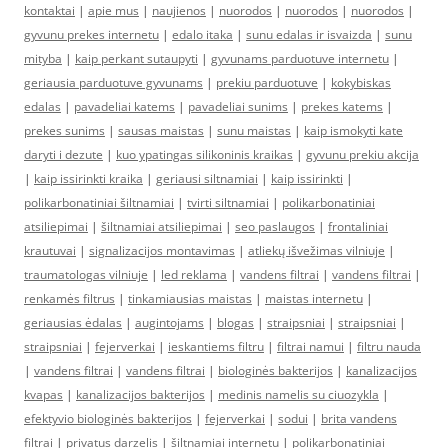
kontaktai
|
apie mus
|
naujienos
|
nuorodos
|
nuorodos
|
nuorodos
|
gyvunu prekes internetu
|
edalo itaka
|
sunu edalas ir isvaizda
|
sunu
mityba
|
kaip perkant sutaupyti
|
gyvunams parduotuve internetu
|
geriausia parduotuve gyvunams
|
prekiu parduotuve
|
kokybiskas
edalas
|
pavadeliai katems
|
pavadeliai sunims
|
prekes katems
|
prekes sunims
|
sausas maistas
|
sunu maistas
|
kaip ismokyti kate
daryti i dezute
|
kuo ypatingas silikoninis kraikas
|
gyvunu prekiu akcija
|
kaip issirinkti kraika
|
geriausi siltnamiai
|
kaip issirinkti
|
polikarbonatiniai šiltnamiai
|
tvirti siltnamiai
|
polikarbonatiniai
atsiliepimai
|
šiltnamiai atsiliepimai
|
seo paslaugos
|
frontaliniai
krautuvai
|
signalizacijos montavimas
|
atliekų išvežimas vilniuje
|
traumatologas vilniuje
|
led reklama
|
vandens filtrai
|
vandens filtrai
|
renkamės filtrus
|
tinkamiausias maistas
|
maistas internetu
|
geriausias ėdalas
|
augintojams
|
blogas
|
straipsniai
|
straipsniai
|
straipsniai
|
fejerverkai
|
ieskantiems filtru
|
filtrai namui
|
filtru nauda
|
vandens filtrai
|
vandens filtrai
|
biologinės bakterijos
|
kanalizacijos
kvapas
|
kanalizacijos bakterijos
|
medinis namelis su ciuozykla
|
efektyvio biologinės bakterijos
|
fejerverkai
|
sodui
|
brita vandens
filtrai
|
privatus darzelis
|
šiltnamiai internetu
|
polikarbonatiniai