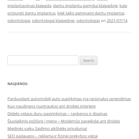
implantavimas klaipeda
,
dantu implantu gamyba klaipedoje
,
kaip
priziureti dantu implantus
,
kiek laiko gaminami dantu implantai
,
odontologai
,
odontologai klaipedoje
,
odontologas
on
2021/07/14
.
Search
for:
NAUJIENOS:
Parduodant automobilį auto supirkimas yra racionalus sprendimas
Kuo naudingos nuotraukos ant drobės interjere
Didelis vidaus durų pasirinkimas – rankenos ir dizainas
Šiuolaikinis požiūris į meną – Modernūs paveikslai ant drobės
Medinės vaikų žaidimo aikštelės privalumai
SEO paslaugos – reklama ir fizinei prekybos vietai