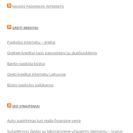
NAUJOS PADANGOS INTERNETU
GREITI KREDITAI
Paskolos internetu – greitai
Greitieji kreditai tapo paprastesni su skaičiuoklėmis
Banko paskola būstui
Greiti kreditai internetu Lietuvoje
Būsto paskolos palūkanos
SEO STRAIPSNIAI
Auto supirkimas turi realią finansinę vertę
Sužadėtuvių žiedas su laboratorijoje užaugintu deimantu – tvarus