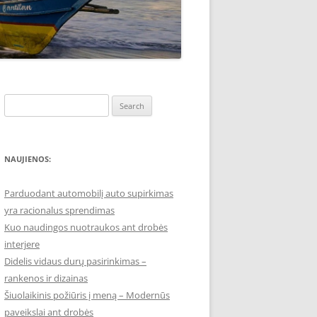
Search
for:
NAUJIENOS:
Parduodant automobilį auto supirkimas
yra racionalus sprendimas
Kuo naudingos nuotraukos ant drobės
interjere
Didelis vidaus durų pasirinkimas –
rankenos ir dizainas
Šiuolaikinis požiūris į meną – Modernūs
paveikslai ant drobės