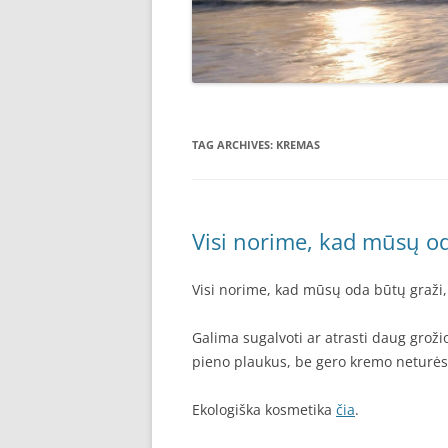
TAG ARCHIVES:
KREMAS
Visi norime, kad mūsų od
Visi norime, kad mūsų oda būtų graži,
Galima sugalvoti ar atrasti daug grožio
pieno plaukus, be gero kremo neturė
Ekologiška kosmetika
čia
.