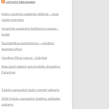
LIETUVOS DRAUDIMAS
Kokių vasarinių padangų ieškote – visas
rasite internetu
Vasarinės padangos keičiamos vasarai –
kodėl
Šiuolaikiškas pasirinkimas – vandens
aparatai ofisui
Vandens filtrai namui – kokybei
Kaip gauti pigesnį automobilio draudimą.
Patarimai
5 būdų panaudoti lauko namelį vaikams
2026 6 būdų panaudoti žaidimų aikšteles
vaikams