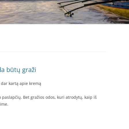
a būtų graži
 dar kartą apie kremą
 paslapčių. Bet gražios odos, kuri atrodytų, kaip iš
sime.