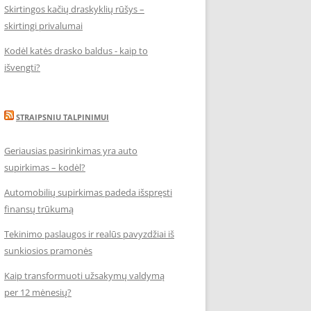
Skirtingos kačių draskyklių rūšys –
skirtingi privalumai
Kodėl katės drasko baldus - kaip to
išvengti?
STRAIPSNIU TALPINIMUI
Geriausias pasirinkimas yra auto
supirkimas – kodėl?
Automobilių supirkimas padeda išspręsti
finansų trūkumą
Tekinimo paslaugos ir realūs pavyzdžiai iš
sunkiosios pramonės
Kaip transformuoti užsakymų valdymą
per 12 mėnesių?