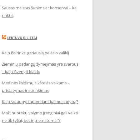
Sausas maistas šunims ar konservai – ką
rinktis
LEKTUVU BILIETAI
Kaip išsirinkti geriausią pelėsio valiklį
Žieminių padangų žymėjimas yra svarbus
– kaip išvengti klaidų
Medinės žaidimų aikštelės vaikams –
pristatymas ir surinkimas
Kaip sutaupyti aptveriant kaimo sodybą?
Maži nuotekų valymo įrenginiai gali veikti
ne tik tyliai, bet ir „nematomai‘‘?