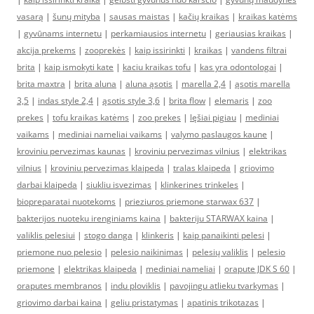
vasarą
|
šunų mityba
|
sausas maistas
|
kačių kraikas
|
kraikas katėms
|
gyvūnams internetu
|
perkamiausios internetu
|
geriausias kraikas
|
akcija prekems
|
zooprekės
|
kaip issirinkti
|
kraikas
|
vandens filtrai
brita
|
kaip ismokyti kate
|
kaciu kraikas tofu
|
kas yra odontologai
|
brita maxtra
|
brita aluna
|
aluna ąsotis
|
marella 2,4
|
ąsotis marella
3,5
|
indas style 2,4
|
ąsotis style 3,6
|
brita flow
|
elemaris
|
zoo
prekes
|
tofu kraikas katėms
|
zoo prekes
|
lęšiai pigiau
|
mediniai
vaikams
|
mediniai nameliai vaikams
|
valymo paslaugos kaune
|
kroviniu pervezimas kaunas
|
kroviniu pervezimas vilnius
|
elektrikas
vilnius
|
kroviniu pervezimas klaipeda
|
tralas klaipeda
|
griovimo
darbai klaipeda
|
siukliu isvezimas
|
klinkerines trinkeles
|
biopreparatai nuotekoms
|
prieziuros priemone starwax 637
|
bakterijos nuoteku irenginiams kaina
|
bakteriju STARWAX kaina
|
valiklis pelesiui
|
stogo danga
|
klinkeris
|
kaip panaikinti pelesi
|
priemone nuo pelesio
|
pelesio naikinimas
|
pelesių valiklis
|
pelesio
priemone
|
elektrikas klaipeda
|
mediniai nameliai
|
orapute JDK S 60
|
oraputes membranos
|
indu ploviklis
|
pavojingu atlieku tvarkymas
|
griovimo darbai kaina
|
geliu pristatymas
|
apatinis trikotazas
|