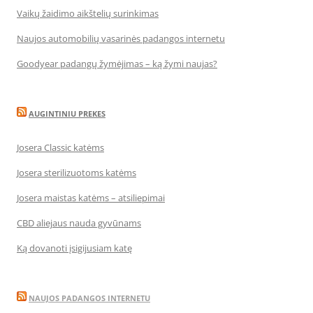
Vaikų žaidimo aikštelių surinkimas
Naujos automobilių vasarinės padangos internetu
Goodyear padangų žymėjimas – ką žymi naujas?
AUGINTINIU PREKES
Josera Classic katėms
Josera sterilizuotoms katėms
Josera maistas katėms – atsiliepimai
CBD aliejaus nauda gyvūnams
Ką dovanoti įsigijusiam katę
NAUJOS PADANGOS INTERNETU