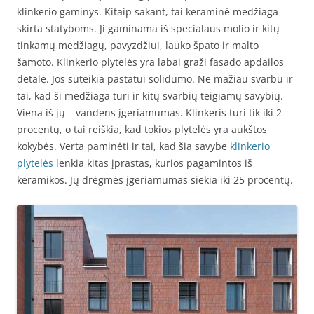
klinkerio gaminys. Kitaip sakant, tai keraminė medžiaga
skirta statyboms. Ji gaminama iš specialaus molio ir kitų
tinkamų medžiagų, pavyzdžiui, lauko špato ir malto
šamoto. Klinkerio plytelės yra labai graži fasado apdailos
detalė. Jos suteikia pastatui solidumo. Ne mažiau svarbu ir
tai, kad ši medžiaga turi ir kitų svarbių teigiamų savybių.
Viena iš jų – vandens įgeriamumas. Klinkeris turi tik iki 2
procentų, o tai reiškia, kad tokios plytelės yra aukštos
kokybės. Verta paminėti ir tai, kad šia savybe
klinkerio
plytelės
lenkia kitas įprastas, kurios pagamintos iš
keramikos. Jų drėgmės įgeriamumas siekia iki 25 procentų.