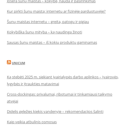
Josera šunų maistas – kokybė, nauda ir pasirinkimas
Kur pirkti šunų maistą: internetu ar fizinėje parduotuvėje?
Šunų maistas internetu – greita, patogu ir pigiau
Kokybiška šunų mityba – ką naudinga žinoti
Sausas šunų maistas – iš kokių produktų gaminamas
UNICUM
Ką stebėti 2025 m. siekiant įvairialypės darbo aplinkos – Įvairovės,
lygybės ir įtraukties matavimai
Cross-dockingas: privalumai, ribotumai ir tinkamiausi taikymo
atvejai
Didelis geležies kiekis vandenyje – rekomendacijos šalinti
Kaip veikia atbulinis osmosas