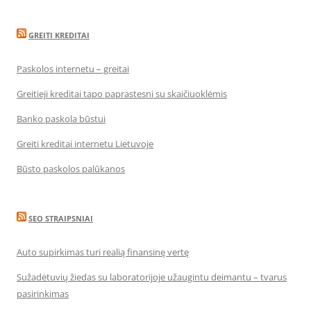
GREITI KREDITAI
Paskolos internetu – greitai
Greitieji kreditai tapo paprastesni su skaičiuoklėmis
Banko paskola būstui
Greiti kreditai internetu Lietuvoje
Būsto paskolos palūkanos
SEO STRAIPSNIAI
Auto supirkimas turi realią finansinę vertę
Sužadėtuvių žiedas su laboratorijoje užaugintu deimantu – tvarus
pasirinkimas