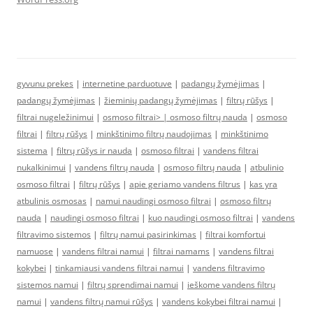
gyvunu prekes
|
internetine parduotuve
|
padangų žymėjimas
|
padangų žymėjimas
|
žieminių padangų žymėjimas
|
filtrų rūšys
|
filtrai nugeležinimui
|
osmoso filtrai> |
osmoso filtrų nauda
|
osmoso
filtrai
|
filtrų rūšys
|
minkštinimo filtrų naudojimas
|
minkštinimo
sistema
|
filtrų rūšys ir nauda
|
osmoso filtrai
|
vandens filtrai
nukalkinimui
|
vandens filtrų nauda
|
osmoso filtrų nauda
|
atbulinio
osmoso filtrai
|
filtrų rūšys
|
apie geriamo vandens filtrus
|
kas yra
atbulinis osmosas
|
namui naudingi osmoso filtrai
|
osmoso filtrų
nauda
|
naudingi osmoso filtrai
|
kuo naudingi osmoso filtrai
|
vandens
filtravimo sistemos
|
filtrų namui pasirinkimas
|
filtrai komfortui
namuose
|
vandens filtrai namui
|
filtrai namams
|
vandens filtrai
kokybei
|
tinkamiausi vandens filtrai namui
|
vandens filtravimo
sistemos namui
|
filtrų sprendimai namui
|
ieškome vandens filtrų
namui
|
vandens filtrų namui rūšys
|
vandens kokybei filtrai namui
|