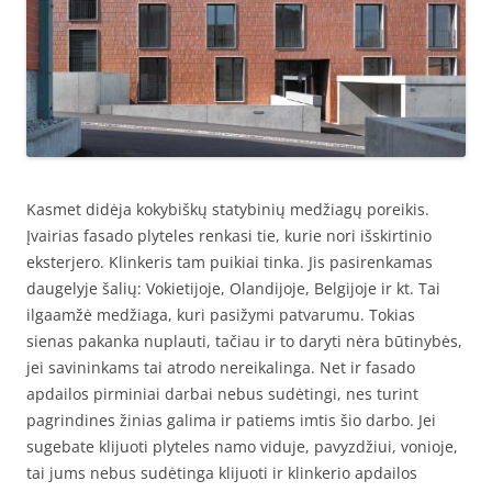
Kasmet didėja kokybiškų statybinių medžiagų poreikis.
Įvairias fasado plyteles renkasi tie, kurie nori išskirtinio
eksterjero. Klinkeris tam puikiai tinka. Jis pasirenkamas
daugelyje šalių: Vokietijoje, Olandijoje, Belgijoje ir kt. Tai
ilgaamžė medžiaga, kuri pasižymi patvarumu. Tokias
sienas pakanka nuplauti, tačiau ir to daryti nėra būtinybės,
jei savininkams tai atrodo nereikalinga. Net ir fasado
apdailos pirminiai darbai nebus sudėtingi, nes turint
pagrindines žinias galima ir patiems imtis šio darbo. Jei
sugebate klijuoti plyteles namo viduje, pavyzdžiui, vonioje,
tai jums nebus sudėtinga klijuoti ir klinkerio apdailos