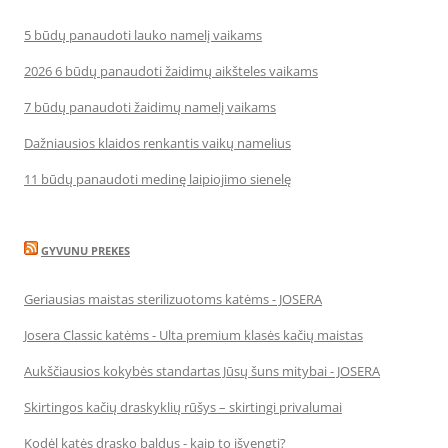
5 būdų panaudoti lauko namelį vaikams
2026 6 būdų panaudoti žaidimų aikšteles vaikams
7 būdų panaudoti žaidimų namelį vaikams
Dažniausios klaidos renkantis vaikų namelius
11 būdų panaudoti medinę laipiojimo sienelę
GYVUNU PREKES
Geriausias maistas sterilizuotoms katėms - JOSERA
Josera Classic katėms - Ulta premium klasės kačių maistas
Aukščiausios kokybės standartas Jūsų šuns mitybai - JOSERA
Skirtingos kačių draskyklių rūšys – skirtingi privalumai
Kodėl katės drasko baldus - kaip to išvengti?