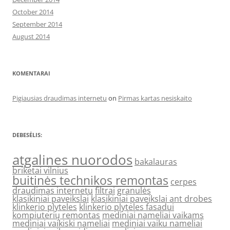
October 2014
September 2014
August 2014
KOMENTARAI
Pigiausias draudimas internetu
on
Pirmas kartas nesiskaito
DEBESĖLIS:
atgalines nuorodos
bakalauras
briketai vilnius
buitinės technikos remontas
cerpes
draudimas internetu
filtrai
granulės
klasikiniai paveikslai
klasikiniai paveikslai ant drobes
klinkerio plyteles
klinkerio plyteles fasadui
kompiuterių remontas
mediniai nameliai vaikams
mediniai vaikiski nameliai
mediniai vaiku nameliai