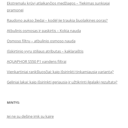
Ekstremalų krūvį atlaikančios medžiagos – Tiekimas sunkiajai
pramonei
Raudono aukso žiedai – kodėl jie traukia šiuolaikines poras?
Atbulinis osmosas ir paskirtis – Kokia nauda
Osmoso filtrų – atbulinio osmoso nauda
Išskirtinio vyrų stiliaus atributas – kaklaraištis
AQUAPHOR S550 P1 vandens filtrai
Vienkartiniai rankšluosčiai: kaip išsirinkti tinkamiausią variantą?
Geliniai lakai: kaip išsirinkti geriausią ir užtikrinti ilgalaikį rezultatą?
MINTYS:
Jei ne su dešine imk su kaire