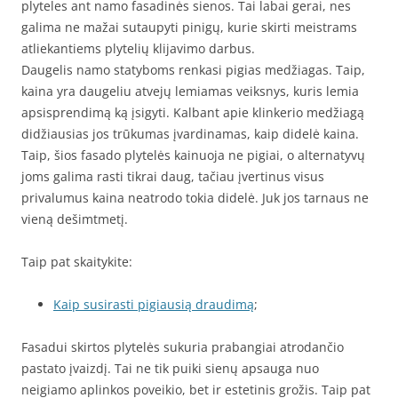
plyteles ant namo fasadinės sienos. Tai labai gerai, nes
galima ne mažai sutaupyti pinigų, kurie skirti meistrams
atliekantiems plytelių klijavimo darbus.
Daugelis namo statyboms renkasi pigias medžiagas. Taip,
kaina yra daugeliu atvejų lemiamas veiksnys, kuris lemia
apsisprendimą ką įsigyti. Kalbant apie klinkerio medžiagą
didžiausias jos trūkumas įvardinamas, kaip didelė kaina.
Taip, šios fasado plytelės kainuoja ne pigiai, o alternatyvų
joms galima rasti tikrai daug, tačiau įvertinus visus
privalumus kaina neatrodo tokia didelė. Juk jos tarnaus ne
vieną dešimtmetį.
Taip pat skaitykite:
Kaip susirasti pigiausią draudimą
;
Fasadui skirtos plytelės sukuria prabangiai atrodančio
pastato įvaizdį. Tai ne tik puiki sienų apsauga nuo
neigiamo aplinkos poveikio, bet ir estetinis grožis. Taip pat