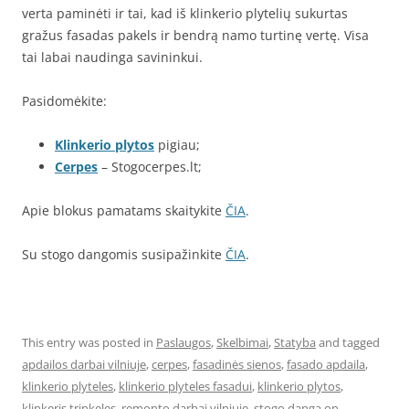
verta paminėti ir tai, kad iš klinkerio plytelių sukurtas
gražus fasadas pakels ir bendrą namo turtinę vertę. Visa
tai labai naudinga savininkui.
Pasidomėkite:
Klinkerio plytos
pigiau;
Cerpes
– Stogocerpes.lt;
Apie blokus pamatams skaitykite
ČIA
.
Su stogo dangomis susipažinkite
ČIA
.
This entry was posted in
Paslaugos
,
Skelbimai
,
Statyba
and tagged
apdailos darbai vilniuje
,
cerpes
,
fasadinės sienos
,
fasado apdaila
,
klinkerio plyteles
,
klinkerio plyteles fasadui
,
klinkerio plytos
,
klinkeris trinkeles
,
remonto darbai vilniuje
,
stogo danga
on