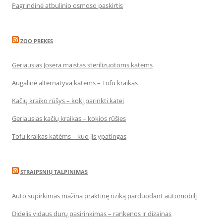
Pagrindinė atbulinio osmoso paskirtis
ZOO PREKES
Geriausias Josera maistas sterilizuotoms katėms
Augalinė alternatyva katėms – Tofu kraikas
Kačių kraiko rūšys – kokį parinkti katei
Geriausias kačių kraikas – kokios rūšies
Tofu kraikas katėms – kuo jis ypatingas
STRAIPSNIŲ TALPINIMAS
Auto supirkimas mažina praktinę riziką parduodant automobilį
Didelis vidaus durų pasirinkimas – rankenos ir dizainas