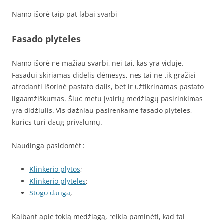
Namo išorė taip pat labai svarbi
Fasado plyteles
Namo išorė ne mažiau svarbi, nei tai, kas yra viduje.
Fasadui skiriamas didelis dėmesys, nes tai ne tik gražiai
atrodanti išorinė pastato dalis, bet ir užtikrinamas pastato
ilgaamžiškumas. Šiuo metu įvairių medžiagų pasirinkimas
yra didžiulis. Vis dažniau pasirenkame fasado plyteles,
kurios turi daug privalumų.
Naudinga pasidomėti:
Klinkerio plytos
;
Klinkerio plyteles
;
Stogo danga
;
Kalbant apie tokią medžiagą, reikia paminėti, kad tai