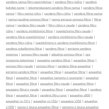
vandens namui filtrų pasirinkimas
|
vandens filtrų rtūšys
|
vandens
kokybei name
|
rekomenduojami vandens filtrai namui
|
vandens filtrai
namui
|
filtrų namui rūšys
|
vandens filtrų rūšys
|
vandens filtrai namui
|
namui naudingi osmoso filtrai
|
namui geriausi osmoso filtrai
|
filtrai
namui
|
vandens filtrų nauda
|
filtrų rūšys ir nauda
|
vandens filtrų
rūšys
|
vandens minkštinimo filtrai
|
nugeležinimo filtrų nauda
|
vandens filtrai nugeležinimui
|
vandens minkštinimo filtrų nauda
|
vandens filtrų rūšys
|
nugeležinimo ir vandens monkštinimo filtrai
|
vandens nukalkinimo filtrai
|
vandens filtrai
|
geriamo vandens
sistemos
|
osmoso filtrų nauda
|
atbulinio osmoso filtrai
|
seo
straipsniu talpinimas
|
aquaphor vandens filtrai
|
aquaphor filtrai
|
osmoso filtrų nauda
|
osmoso filtrai
|
vandens filtrai aquaphor
|
geriamo vandens filtrai
|
aquaphor filtrai
|
aquaphor filtrai
|
aquaphor
filtrai
|
aquaphor filtrai
|
aquaphor namams ir pramonei
|
aquaphor
filtrai
|
aquaphor filtrai
|
aquaphor filtrų nauda
|
aquaphor filtrai
|
aquapgor filtrai ir nauda
|
aquaphor filtrai
|
aquaphor filtrai
|
vandens
filtrai
|
aquaphor filtrai
|
vandens filtru rusys
|
aquaphor s800
|
aquaphor ro-101s
|
aquaphor ro-102s
|
aquapgor s550
|
aquaphor
s1000
|
namui ir biurui aquaphor filtrai
|
namams ir biurui aquaphor