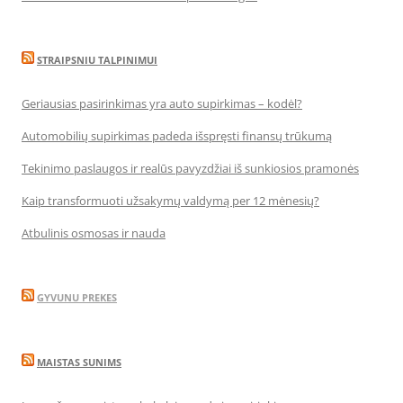
STRAIPSNIU TALPINIMUI
Geriausias pasirinkimas yra auto supirkimas – kodėl?
Automobilių supirkimas padeda išspręsti finansų trūkumą
Tekinimo paslaugos ir realūs pavyzdžiai iš sunkiosios pramonės
Kaip transformuoti užsakymų valdymą per 12 mėnesių?
Atbulinis osmosas ir nauda
GYVUNU PREKES
MAISTAS SUNIMS