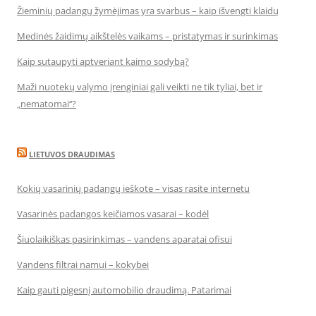
Žieminių padangų žymėjimas yra svarbus – kaip išvengti klaidų
Medinės žaidimų aikštelės vaikams – pristatymas ir surinkimas
Kaip sutaupyti aptveriant kaimo sodybą?
Maži nuotekų valymo įrenginiai gali veikti ne tik tyliai, bet ir
„nematomai‘‘?
LIETUVOS DRAUDIMAS
Kokių vasarinių padangų ieškote – visas rasite internetu
Vasarinės padangos keičiamos vasarai – kodėl
Šiuolaikiškas pasirinkimas – vandens aparatai ofisui
Vandens filtrai namui – kokybei
Kaip gauti pigesnį automobilio draudimą. Patarimai