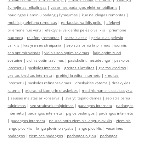
žymėjimas reikalingas
|
vasarinės padangos elektromobiliams
|
naudingas žieminių padangų žymėjimas
|
kuo naudingas remontas
|
mobiliųjų telefonų remontas
|
geriausias valiklis peliui
|
efektyvi
priemone nuo voru
|
efektyviai veikiantis pelėsio valiklis
|
priemonė
nuo vorų
|
telefonų remontas
|
josera classic
|
geriausias pelesio
valiklis
|
kas yra seo straipsniai
|
seo straipsniu talpinimas
|
isorinis
seo optimizavimas
|
vidinis seo optimizavimas
|
kaip optimizuoti
svetaine
|
vidinis optimizavimas
|
pasiskolinti nesudėtinga
|
paskolos
internetu
|
paskolos internetu
|
greitasis kreditas
|
greitas kreditas
|
greitas kreditas internetu
|
greitieji kreditai internetu
|
kreditas
internetu
|
paskolos refinansavimas
|
draskykles katems
|
draskykles
katems
|
pripratinti kate prie draskykles
|
medinis namelis su ciuozykla
|
sausas maistas ar konservai
|
isvalyti tepalo demes
|
seo straipsniu
talpinimas
|
seo straipsniu talpinimas
|
padangos internetu
|
padangos
internetu
|
padangos internetu
|
pigios padangos
|
padangos internetu
|
padangos internetu
|
neuzsalantis zieminis langu ploviklis
|
zieminis
langu ploviklis
|
langu plovimo skystis
|
langu ploviklis
|
vasarines
padangos
|
ziemines padangos
|
padangos pigiau
|
padangos