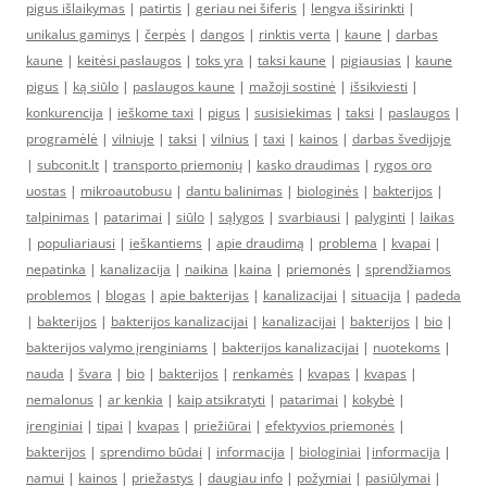
pigus išlaikymas
|
patirtis
|
geriau nei šiferis
|
lengva išsirinkti
|
unikalus gaminys
|
čerpės
|
dangos
|
rinktis verta
|
kaune
|
darbas
kaune
|
keitėsi paslaugos
|
toks yra
|
taksi kaune
|
pigiausias
|
kaune
pigus
|
ką siūlo
|
paslaugos kaune
|
mažoji sostinė
|
išsikviesti
|
konkurencija
|
ieškome taxi
|
pigus
|
susisiekimas
|
taksi
|
paslaugos
|
programėlė
|
vilniuje
|
taksi
|
vilnius
|
taxi
|
kainos
|
darbas švedijoje
|
subconit.lt
|
transporto priemonių
|
kasko draudimas
|
rygos oro
uostas
|
mikroautobusu
|
dantu balinimas
|
biologinės
|
bakterijos
|
talpinimas
|
patarimai
|
siūlo
|
sąlygos
|
svarbiausi
|
palyginti
|
laikas
|
populiariausi
|
ieškantiems
|
apie draudimą
|
problema
|
kvapai
|
nepatinka
|
kanalizacija
|
naikina
|
kaina
|
priemonės
|
sprendžiamos
problemos
|
blogas
|
apie bakterijas
|
kanalizacijai
|
situacija
|
padeda
|
bakterijos
|
bakterijos kanalizacijai
|
kanalizacijai
|
bakterijos
|
bio
|
bakterijos valymo įrenginiams
|
bakterijos kanalizacijai
|
nuotekoms
|
nauda
|
švara
|
bio
|
bakterijos
|
renkamės
|
kvapas
|
kvapas
|
nemalonus
|
ar kenkia
|
kaip atsikratyti
|
patarimai
|
kokybė
|
įrenginiai
|
tipai
|
kvapas
|
priežiūrai
|
efektyvios priemonės
|
bakterijos
|
sprendimo būdai
|
informacija
|
biologiniai
|
informacija
|
namui
|
kainos
|
priežastys
|
daugiau info
|
požymiai
|
pasiūlymai
|