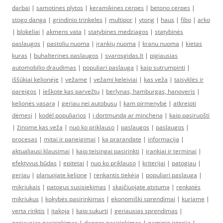
darbai
|
samotines plytos
|
keramikines cerpes
|
betono cerpes
|
stogo danga
|
grindinio trinkeles
|
multipor
|
ytong
|
haus
|
fibo
|
arko
|
blokeliai
|
akmens vata
|
statybines medziagos
|
statybinės
paslaugos
|
pastoliu nuoma
|
įrankių nuoma
|
kranu nuoma
|
kietas
kuras
|
buhalterines paslaugos
|
svarosgidas.lt
|
pigiausias
automobilio draudimas
|
populiari paslauga
|
kaip sutrumpinti
|
iššūkiai kelionėje
|
vežame
|
vežami keleiviai
|
kas veža
|
taisyklės ir
pareigos
|
ieškote kas parvežtų
|
berlynas, hamburgas, hanoveris
|
kelionės vasarą
|
geriau nei autobusu
|
kam pirmenybė
|
atkreipti
dėmesį
|
kodėl populiarios
|
į dortmundą ar mincheną
|
kaip pasiruošti
|
žinome kas veža
|
nuo ko priklauso
|
paslaugos
|
paslaugos
|
procesas
|
mitai ir paneigimai
|
ką prarandate
|
informacija
|
aktualiausi klausimai
|
kaip teisingai pasirinkti
|
įrankiai ir terminai
|
efektyvus būdas
|
epitetai
|
nuo ko priklauso
|
kriterijai
|
patogiau
|
geriau
|
planuojate kelionę
|
renkantis tiekėją
|
populiari paslauga
|
mikriukais
|
patogus susisiekimas
|
skaičiuojate atstumą
|
renkatės
mikriukus
|
kokybės pasirinkimas
|
ekonomiški sprendimai
|
kuriame
|
verta rinktis
|
įtakoja
|
kaip sukurti
|
geriausias sprendimas
|
geriausias pasirinkimas
|
dangos pasirinkimas
|
gaminio istorija
|