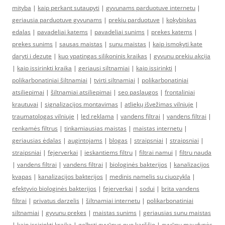
mityba
|
kaip perkant sutaupyti
|
gyvunams parduotuve internetu
|
geriausia parduotuve gyvunams
|
prekiu parduotuve
|
kokybiskas
edalas
|
pavadeliai katems
|
pavadeliai sunims
|
prekes katems
|
prekes sunims
|
sausas maistas
|
sunu maistas
|
kaip ismokyti kate
daryti i dezute
|
kuo ypatingas silikoninis kraikas
|
gyvunu prekiu akcija
|
kaip issirinkti kraika
|
geriausi siltnamiai
|
kaip issirinkti
|
polikarbonatiniai šiltnamiai
|
tvirti siltnamiai
|
polikarbonatiniai
atsiliepimai
|
šiltnamiai atsiliepimai
|
seo paslaugos
|
frontaliniai
krautuvai
|
signalizacijos montavimas
|
atliekų išvežimas vilniuje
|
traumatologas vilniuje
|
led reklama
|
vandens filtrai
|
vandens filtrai
|
renkamės filtrus
|
tinkamiausias maistas
|
maistas internetu
|
geriausias ėdalas
|
augintojams
|
blogas
|
straipsniai
|
straipsniai
|
straipsniai
|
fejerverkai
|
ieskantiems filtru
|
filtrai namui
|
filtru nauda
|
vandens filtrai
|
vandens filtrai
|
biologinės bakterijos
|
kanalizacijos
kvapas
|
kanalizacijos bakterijos
|
medinis namelis su ciuozykla
|
efektyvio biologinės bakterijos
|
fejerverkai
|
sodui
|
brita vandens
filtrai
|
privatus darzelis
|
šiltnamiai internetu
|
polikarbonatiniai
siltnamiai
|
gyvunu prekes
|
maistas sunims
|
geriausias sunu maistas
|
kaip issirinkti kraika
|
gelbsti gyvūnus nuo karščio
|
gyvūnų maudynės