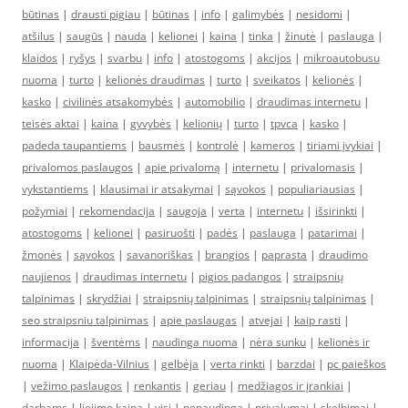
būtinas
|
drausti pigiau
|
būtinas
|
info
|
galimybės
|
nesidomi
|
atšilus
|
saugūs
|
nauda
|
kelionei
|
kaina
|
tinka
|
žinutė
|
paslauga
|
klaidos
|
ryšys
|
svarbu
|
info
|
atostogoms
|
akcijos
|
mikroautobusu
nuoma
|
turto
|
kelionės draudimas
|
turto
|
sveikatos
|
kelionės
|
kasko
|
civilinės atsakomybės
|
automobilio
|
draudimas internetu
|
teisės aktai
|
kaina
|
gyvybės
|
kelionių
|
turto
|
tpvca
|
kasko
|
padeda taupantiems
|
bausmės
|
kontrolė
|
kameros
|
tiriami įvykiai
|
privalomos paslaugos
|
apie privalomą
|
internetu
|
privalomasis
|
vykstantiems
|
klausimai ir atsakymai
|
sąvokos
|
populiariausias
|
požymiai
|
rekomendacija
|
saugoja
|
verta
|
internetu
|
išsirinkti
|
atostogoms
|
kelionei
|
pasiruošti
|
padės
|
paslauga
|
patarimai
|
žmonės
|
sąvokos
|
savanoriškas
|
brangios
|
paprasta
|
draudimo
naujienos
|
draudimas internetu
|
pigios padangos
|
straipsnių
talpinimas
|
skrydžiai
|
straipsnių talpinimas
|
straipsnių talpinimas
|
seo straipsniu talpinimas
|
apie paslaugas
|
atvejai
|
kaip rasti
|
informacija
|
šventėms
|
naudinga nuoma
|
nėra sunku
|
kelionės ir
nuoma
|
Klaipėda-Vilnius
|
gelbėja
|
verta rinkti
|
barzdai
|
pc paieškos
|
vežimo paslaugos
|
renkantis
|
geriau
|
medžiagos ir įrankiai
|
darbams
|
liejimo kaina
|
visi
|
nenaudinga
|
privalumai
|
skelbimai
|