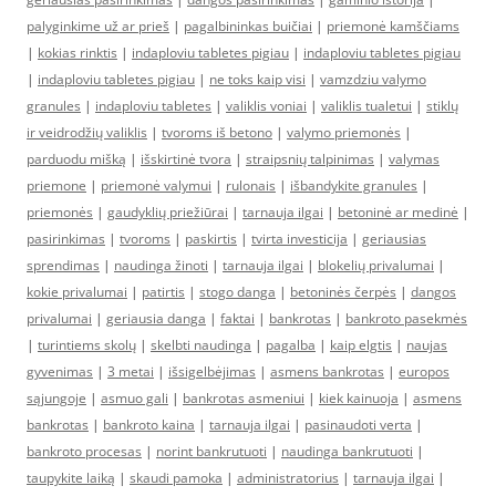
palyginkime už ar prieš
|
pagalbininkas buičiai
|
priemonė kamščiams
|
kokias rinktis
|
indaploviu tabletes pigiau
|
indaploviu tabletes pigiau
|
indaploviu tabletes pigiau
|
ne toks kaip visi
|
vamzdziu valymo
granules
|
indaploviu tabletes
|
valiklis voniai
|
valiklis tualetui
|
stiklų
ir veidrodžių valiklis
|
tvoroms iš betono
|
valymo priemonės
|
parduodu mišką
|
išskirtinė tvora
|
straipsnių talpinimas
|
valymas
priemone
|
priemonė valymui
|
rulonais
|
išbandykite granules
|
priemonės
|
gaudyklių priežiūrai
|
tarnauja ilgai
|
betoninė ar medinė
|
pasirinkimas
|
tvoroms
|
paskirtis
|
tvirta investicija
|
geriausias
sprendimas
|
naudinga žinoti
|
tarnauja ilgai
|
blokelių privalumai
|
kokie privalumai
|
patirtis
|
stogo danga
|
betoninės čerpės
|
dangos
privalumai
|
geriausia danga
|
faktai
|
bankrotas
|
bankroto pasekmės
|
turintiems skolų
|
skelbti naudinga
|
pagalba
|
kaip elgtis
|
naujas
gyvenimas
|
3 metai
|
išsigelbėjimas
|
asmens bankrotas
|
europos
sąjungoje
|
asmuo gali
|
bankrotas asmeniui
|
kiek kainuoja
|
asmens
bankrotas
|
bankroto kaina
|
tarnauja ilgai
|
pasinaudoti verta
|
bankroto procesas
|
norint bankrutuoti
|
naudinga bankrutuoti
|
taupykite laiką
|
skaudi pamoka
|
administratorius
|
tarnauja ilgai
|