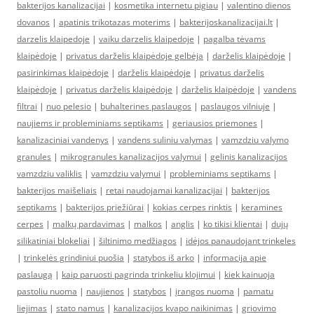
bakterijos kanalizacijai
|
kosmetika internetu pigiau
|
valentino dienos
dovanos
|
apatinis trikotazas moterims
|
bakterijoskanalizacijai.lt
|
darzelis klaipedoje
|
vaiku darzelis klaipedoje
|
pagalba tėvams
klaipėdoje
|
privatus darželis klaipėdoje gelbėja
|
darželis klaipėdoje
|
pasirinkimas klaipėdoje
|
darželis klaipėdoje
|
privatus darželis
klaipėdoje
|
privatus darželis klaipėdoje
|
darželis klaipėdoje
|
vandens
filtrai
|
nuo pelesio
|
buhalterines paslaugos
|
paslaugos vilniuje
|
naujiems ir probleminiams septikams
|
geriausios priemones
|
kanalizaciniai vandenys
|
vandens suliniu valymas
|
vamzdziu valymo
granules
|
mikrogranules kanalizacijos valymui
|
gelinis kanalizacijos
vamzdziu valiklis
|
vamzdziu valymui
|
probleminiams septikams
|
bakterijos maišeliais
|
retai naudojamai kanalizacijai
|
bakterijos
septikams
|
bakterijos priežiūrai
|
kokias cerpes rinktis
|
keramines
cerpes
|
malkų pardavimas
|
malkos
|
anglis
|
ko tikisi klientai
|
dujų
silikatiniai blokeliai
|
šiltinimo medžiagos
|
idėjos panaudojant trinkeles
|
trinkelės grindiniui puošia
|
statybos iš arko
|
informacija apie
paslaugą
|
kaip paruosti pagrinda trinkeliu klojimui
|
kiek kainuoja
pastoliu nuoma
|
naujienos
|
statybos
|
įrangos nuoma
|
pamatu
liejimas
|
stato namus
|
kanalizacijos kvapo naikinimas
|
griovimo