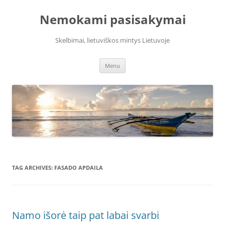
Skip
to
Nemokami pasisakymai
content
Skelbimai, lietuviškos mintys Lietuvoje
Menu
TAG ARCHIVES:
FASADO APDAILA
Namo išorė taip pat labai svarbi