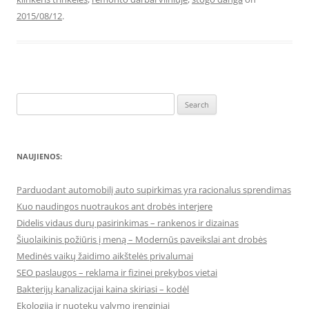
2015/08/12
.
Search
for:
NAUJIENOS:
Parduodant automobilį auto supirkimas yra racionalus sprendimas
Kuo naudingos nuotraukos ant drobės interjere
Didelis vidaus durų pasirinkimas – rankenos ir dizainas
Šiuolaikinis požiūris į meną – Modernūs paveikslai ant drobės
Medinės vaikų žaidimo aikštelės privalumai
SEO paslaugos – reklama ir fizinei prekybos vietai
Bakterijų kanalizacijai kaina skiriasi – kodėl
Ekologija ir nuotekų valymo įrenginiai