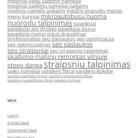
mediniai vaiku zaidimo nameliai
mediniai zaidimu nameliai vaikams
medinis namelis vaikams
medžio granulės
menas
mikroautobusu nuoma
meno kuriniai
nuorodu talpinimas
paveikslai
paveikslai ant drobes
paveikslai biurui
paveikslai namui
pigus draudimas
profesionalios seo paslaugos
seo optimizacija
seo paslaugos
seo optimizavimas
seo straipsniai
seo straipsniu talpinimas
skalbimo mašinų remontas vilniuje
straipsniu talpinimas
stogo danga
vaiku nameliai
vandens filtrai
vandens kokybe
vandens kokybės tyrimai
vandens minkstinimo filtrai
vandens nugeležinimo filtrai
vandens tyrimas
META
Log in
Entries feed
Comments feed
WordPress.org