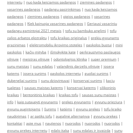
internetu
|
nuo kada keiciamos padangos
|
ziemines padangos
|
vasarines padangos
|
padangu pasirinkimas
|
nuo kada keiciamos
padangos
|
ziemines padangos
|
pigios padangos
|
vasarines
padangos
|
Kiek kainuoja vasarines padangos
|
Geriausi vasariniu
padangu gamintojai 2021 metais
|
tofu su bambuko anglimi
|
tofu
zalios arbatos ekstraktu
|
tofu kraikas originalus
|
prekiu gyvunams
grazinimas
|
elektromobiliu ikrovimo stoteles
|
paskolos bustui
|
mini
paskolos
|
kačių mityba
|
išmokykite katę
|
perkraustymo paslaugos
vilniuje
|
meistras vilniuje
|
odontologijos klinika
|
super premium
|
sunu maistas
|
sunu edalas
|
valandinis darzelis vilniuje
|
josera
katems
|
josera sunims
|
paskolos internetu
|
guoliai sunims
|
dubeneliai sunims
|
sunu dziovintuvai
|
konservai sunims
|
kaciu
tualetas
|
sausas maistas katems
|
konservai katems
|
silikoninis
kraikas
|
bentonitinis kraikas
|
kraikas tofu
|
sausas sunu maistas
|
info
|
kaip sutaupyti gyvunams
|
prekes gyvunams
|
gyvunu prieziura
|
gyvunu augintojams
|
šunims
|
katėms
|
gyvunu prekes
|
tofu kraiko
naudojimas
|
ar patiks tofu
|
augalinė alternatyva
|
gyvunu prekes
|
kontaktai
|
apie mus
|
naujienos
|
nuorodos
|
nuorodos
|
nuorodos
|
gyvunu prekes internetu
|
edalo itaka
|
sunu edalas ir isvaizda
|
sunu