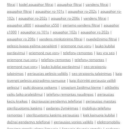
filtrai
|
kodel aquaphor filtrai
|
aquaphor filtrai
|
vandens filtrai
|
aquaphor filtrai
|
aquaphor ro-101s
|
aquaphor ro-202s
|
aquaphor ro-
102s
|
aquaphor ro-202s
|
aquaphor ro-206s
|
vandens filtrai
|
aquaphor s800
|
aquaphor s550
|
geriamo vandens filtrai
|
aquaphor
s1000
|
aquaphor ro 101s
|
aquaphor 102s
|
aquaphor ro 202s
|
aquaphor ro 206s
|
vandens minkstinimo filtrai
|
nugeležinimo filtrai
|
pelesio kvapa galima panaikinti
|
priemone nuo voru
|
lauko kubilai
pardavimui
|
priemonė nuo vorų
|
telefonų remontas
|
kas yra seo
|
priemone nuo voru
|
telefonų remontas
|
telefonų remontas
|
priemonė nuo vorų
|
lauko kubilai pardavimui
|
seo straipsniu
talpinimas
|
geriausias pelėsio valiklis
|
seo straipsniu talpinimas
|
kaip
isvengti pelesio atsiradimo namuose
|
kaip išsirinkti geriausią valiklį
pelėsiui
|
puiki dovana vaikams
|
smagiam žaidimui kieme
|
aikštelės
vaikų laiko praleidimui
|
telefonų remontas naudingas
|
geriausias
kaciu kraikas
|
dazniausiai gendantys telefonai
|
geriausias maistas
sterilizuotoms katėms
|
padangų žymėjimas
|
mobiliųjų telefonų
remontas
|
sterilizuotoms katėms geriausias
|
kiek kainuoja kubilai
|
dažnai gendantys telefonai
|
geriausias vonios valiklis
|
elektromobiliu
ikrovimo stoteliu pletra lietuvoje
|
lietuvoje daugeja stoteliu
|
padangų