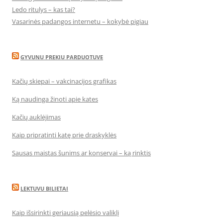
Ledo ritulys – kas tai?
Vasarinės padangos internetu – kokybė pigiau
GYVUNU PREKIU PARDUOTUVE
Kačių skiepai – vakcinacijos grafikas
Ką naudinga žinoti apie kates
Kačių auklėjimas
Kaip pripratinti katę prie draskyklės
Sausas maistas šunims ar konservai – ką rinktis
LEKTUVU BILIETAI
Kaip išsirinkti geriausią pelėsio valiklį