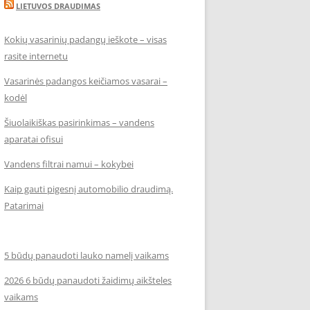
LIETUVOS DRAUDIMAS
Kokių vasarinių padangų ieškote – visas
rasite internetu
Vasarinės padangos keičiamos vasarai –
kodėl
Šiuolaikiškas pasirinkimas – vandens
aparatai ofisui
Vandens filtrai namui – kokybei
Kaip gauti pigesnį automobilio draudimą.
Patarimai
5 būdų panaudoti lauko namelį vaikams
2026 6 būdų panaudoti žaidimų aikšteles
vaikams