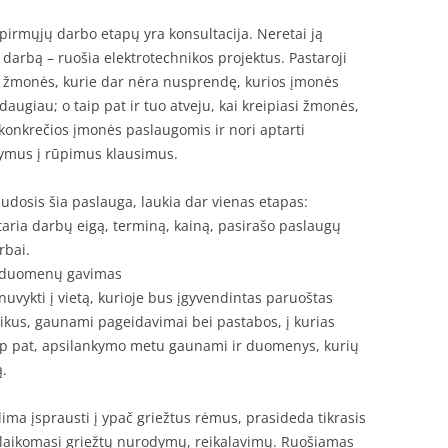
s pirmųjų darbo etapų yra konsultacija. Neretai ją
kį darbą – ruošia elektrotechnikos projektus. Pastaroji
iasi žmonės, kurie dar nėra nusprendę, kurios įmonės
 daugiau; o taip pat ir tuo atveju, kai kreipiasi žmonės,
konkrečios įmonės paslaugomis ir nori aptarti
kymus į rūpimus klausimus.
udosis šia paslauga, laukia dar vienas etapas:
taria darbų eigą, terminą, kainą, pasirašo paslaugų
rbai.
a, duomenų gavimas
nuvykti į vietą, kurioje bus įgyvendintas paruoštas
atlikus, gaunami pageidavimai bei pastabos, į kurias
 Taip pat, apsilankymo metu gaunami ir duomenys, kurių
ą.
lima įsprausti į ypač griežtus rėmus, prasideda tikrasis
 – laikomasi griežtų nurodymų, reikalavimų. Ruošiamas