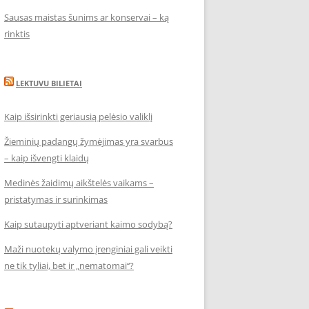
Sausas maistas šunims ar konservai – ką
rinktis
LEKTUVU BILIETAI
Kaip išsirinkti geriausią pelėsio valiklį
Žieminių padangų žymėjimas yra svarbus
– kaip išvengti klaidų
Medinės žaidimų aikštelės vaikams –
pristatymas ir surinkimas
Kaip sutaupyti aptveriant kaimo sodybą?
Maži nuotekų valymo įrenginiai gali veikti
ne tik tyliai, bet ir „nematomai‘‘?