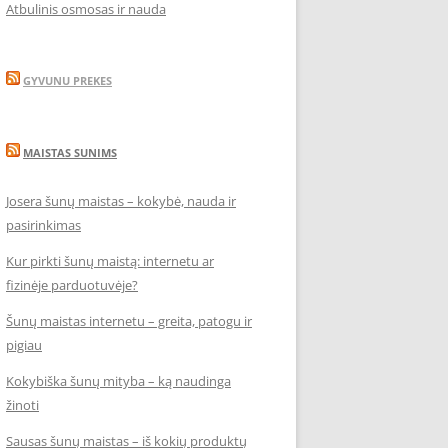
Atbulinis osmosas ir nauda
GYVUNU PREKES
MAISTAS SUNIMS
Josera šunų maistas – kokybė, nauda ir
pasirinkimas
Kur pirkti šunų maistą: internetu ar
fizinėje parduotuvėje?
Šunų maistas internetu – greita, patogu ir
pigiau
Kokybiška šunų mityba – ką naudinga
žinoti
Sausas šunų maistas – iš kokių produktų