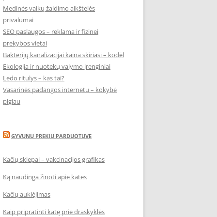
Medinės vaikų žaidimo aikštelės
privalumai
SEO paslaugos – reklama ir fizinei
prekybos vietai
Bakterijų kanalizacijai kaina skiriasi – kodėl
Ekologija ir nuotekų valymo įrenginiai
Ledo ritulys – kas tai?
Vasarinės padangos internetu – kokybė
pigiau
GYVUNU PREKIU PARDUOTUVE
Kačių skiepai – vakcinacijos grafikas
Ką naudinga žinoti apie kates
Kačių auklėjimas
Kaip pripratinti katę prie draskyklės