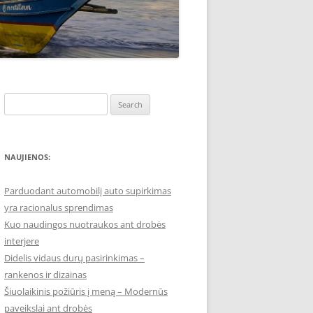
Search
for:
NAUJIENOS:
Parduodant automobilį auto supirkimas
yra racionalus sprendimas
Kuo naudingos nuotraukos ant drobės
interjere
Didelis vidaus durų pasirinkimas –
rankenos ir dizainas
Šiuolaikinis požiūris į meną – Modernūs
paveikslai ant drobės