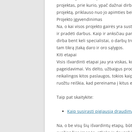
projektas, prie kurio, ypač dažnai dirb
projektą, priklauso nuo jo apimties bei
Projekto įgyvendinimas
Na, o kai visos projekto gairės yra su
ir pradėti darbus. Kaip ir anksčiau p
dirba bent keli specialistai, o darbų 
tam tikrą įtaką daro ir oro sąlygos.
Kiti etapai
Visis išvardinti etapai jau yra viskas, 
pageidavimai. Vis dėlto, užbaigus proc
reikalingos kitos paslaugos, tokios kai
ruožtu reiškia, kad pereinama į kitus 
Taip pat skaitykite:
Kaip susirasti pigiausią draudim
Na, o be visų šių išvardintų etapų, bū