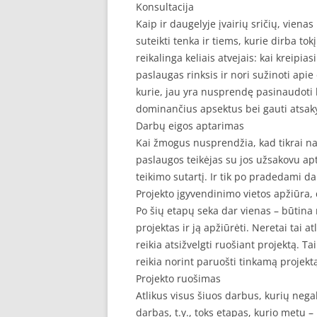
Konsultacija
Kaip ir daugelyje įvairių sričių, viena
suteikti tenka ir tiems, kurie dirba to
reikalinga keliais atvejais: kai kreip
paslaugas rinksis ir nori sužinoti apie
kurie, jau yra nusprendę pasinaudoti 
dominančius apsektus bei gauti atsa
Darbų eigos aptarimas
Kai žmogus nusprendžia, kad tikrai na
paslaugos teikėjas su jos užsakovu ap
teikimo sutartį. Ir tik po pradedami da
Projekto įgyvendinimo vietos apžiūr
Po šių etapų seka dar vienas – būtina 
projektas ir ją apžiūrėti. Neretai tai 
reikia atsižvelgti ruošiant projektą.
reikia norint paruošti tinkamą projekt
Projekto ruošimas
Atlikus visus šiuos darbus, kurių nega
darbas, t.y., toks etapas, kurio metu