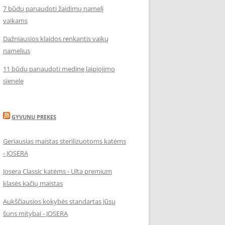
7 būdų panaudoti žaidimų namelį
vaikams
Dažniausios klaidos renkantis vaikų
namelius
11 būdų panaudoti medinę laipiojimo
sienelę
GYVUNU PREKES
Geriausias maistas sterilizuotoms katėms
- JOSERA
Josera Classic katėms - Ulta premium
klasės kačių maistas
Aukščiausios kokybės standartas Jūsų
šuns mitybai - JOSERA