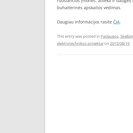
ruošiančios įmonės, atlieka ir daugelį
buhalterinės apskaitos vedimas.
Daugiau informacijos rasite
ČIA
.
This entry was posted in
Paslaugos
,
Skelbi
elektrotechnikos projektai
on
2015/08/19
.