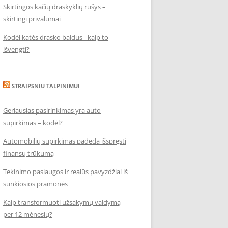
Skirtingos kačių draskyklių rūšys –
skirtingi privalumai
Kodėl katės drasko baldus - kaip to
išvengti?
STRAIPSNIU TALPINIMUI
Geriausias pasirinkimas yra auto
supirkimas – kodėl?
Automobilių supirkimas padeda išspręsti
finansų trūkumą
Tekinimo paslaugos ir realūs pavyzdžiai iš
sunkiosios pramonės
Kaip transformuoti užsakymų valdymą
per 12 mėnesių?