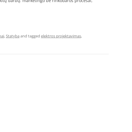
 kitų darbų: marketingo be rinkodaros procesai,
mai
,
Statyba
and tagged
elektros projektavimas
,