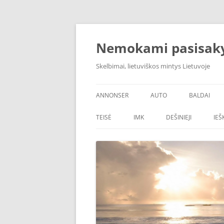
Skip
to
content
Nemokami pasisak
Skelbimai, lietuviškos mintys Lietuvoje
ANNONSER
AUTO
BALDAI
TEISĖ
IMK
DEŠINIEJI
IE