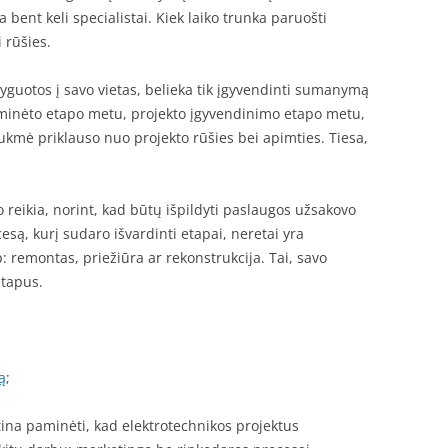
a bent keli specialistai. Kiek laiko trunka paruošti
 rūšies.
styguotos į savo vietas, belieka tik įgyvendinti sumanymą
aminėto etapo metu, projekto įgyvendinimo etapo metu,
trukmė priklauso nuo projekto rūšies bei apimties. Tiesa,
ko reikia, norint, kad būtų išpildyti paslaugos užsakovo
esą, kurį sudaro išvardinti etapai, neretai yra
p: remontas, priežiūra ar rekonstrukcija. Tai, savo
etapus.
ą
;
tina paminėti, kad elektrotechnikos projektus