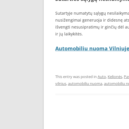
Sutartyje numatytų sąlygų nesilaikym
nusižengimai generuoja ir didesnę a
išvengti nesusipratimų ir ginčių dėl 
ir jų laikykitės.
Automobiliu nuoma Vilniuj
This entry was posted in
Auto
,
Kelionės
,
Pa
vilnius
,
automobiliu nuoma
,
automobiliu n