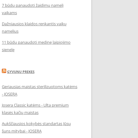
7 būdų panaudoti žaidimų namelį
vaikams
Dažniausios klaidos renkantis vaikų
namelius
11 būdų panaudoti medinę laipiojimo
sienelę
GYVUNU PREKES
Geriausias maistas sterilizuotoms katėms
- JOSERA
Josera Classic katėms - Ulta premium
klasės kačių maistas
Aukščiausios kokybės standartas Jūsų
šuns mitybai - JOSERA