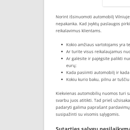
Norint išsinuomoti automobilį Vilniuj
nepakanka. Kad įvyktų paslaugos pirk
reikalavimus klientams.
Kokio amžiaus vartotojams yra t
Ar turite visus reikalaujamus n
Ar galėsite ir pajėgsite palikti n
eurų;
Kada pasiimti automobilį ir kada 
Kokiu kurio baku, pilnu ar tušč
Kiekvienas automobilių nuomos turi s
svarbu juos atitikti. Tad prieš užsisa
padaryti galima paprašant pardavimų s
susipažinti su visomis sąlygomis.
Sutarties sąlygų nesilaikym