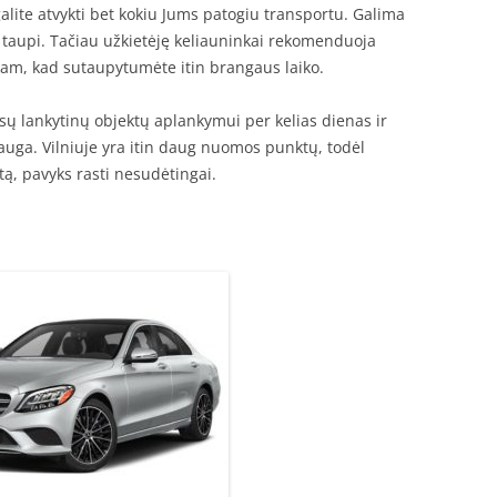
galite atvykti bet kokiu Jums patogiu transportu. Galima
n taupi. Tačiau užkietėję keliauninkai rekomenduoja
am, kad sutaupytumėte itin brangaus laiko.
sų lankytinų objektų aplankymui per kelias dienas ir
uga. Vilniuje yra itin daug nuomos punktų, todėl
ą, pavyks rasti nesudėtingai.