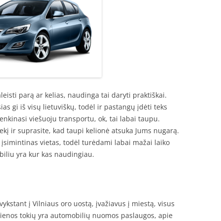
aleisti parą ar kelias, naudinga tai daryti praktiškai.
 gi iš visų lietuviškų, todėl ir pastangų įdėti teks
enkinasi viešuoju transportu, ok, tai labai taupu.
kį ir suprasite, kad taupi kelionė atsuka Jums nugarą.
 įsimintinas vietas, todėl turėdami labai mažai laiko
iliu yra kur kas naudingiau.
vykstant į Vilniaus oro uostą, įvažiavus į miestą, visus
ienos tokių yra automobilių nuomos paslaugos, apie