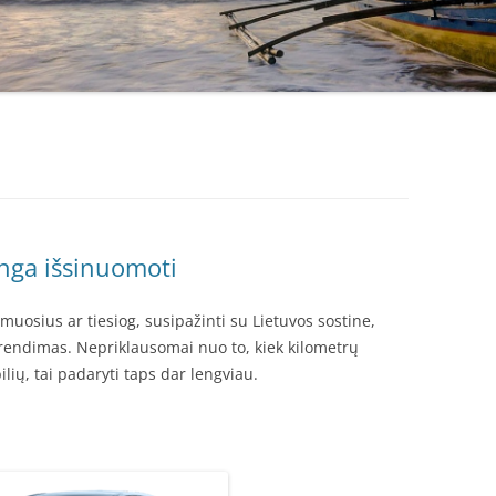
inga išsinuomoti
timuosius ar tiesiog, susipažinti su Lietuvos sostine,
endimas. Nepriklausomai nuo to, kiek kilometrų
ių, tai padaryti taps dar lengviau.