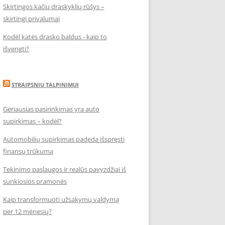
Skirtingos kačių draskyklių rūšys –
skirtingi privalumai
Kodėl katės drasko baldus - kaip to
išvengti?
STRAIPSNIU TALPINIMUI
Geriausias pasirinkimas yra auto
supirkimas – kodėl?
Automobilių supirkimas padeda išspręsti
finansų trūkumą
Tekinimo paslaugos ir realūs pavyzdžiai iš
sunkiosios pramonės
Kaip transformuoti užsakymų valdymą
per 12 mėnesių?