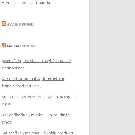
Atbulinis osmosas ir nauda
GYVUNU PREKES
MAISTAS SUNIMS
Josera šunų maistas – kokybė, nauda ir
pasirinkimas
Kur pirkti šunų maistą: internetu ar
fizinėje parduotuvėje?
Šunų maistas internetu – greita, patogu ir
pigiau
Kokybiška šunų mityba – ką naudinga
žinoti
Sausas šunų maistas – iš kokių produktų