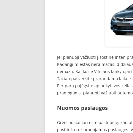
Jei planuoji važiuoti į sostinę ir ten pr
Kadangi miestas nėra mažas, didžiausias
nemažų. Kai kurie Vilniaus lankytojai t
Tačiau pasverkite prarandamo laiko kie
Per parą pajėgsite aplankyti vos kelias
pramogoms, planuoti važiuoti automob
Nuomos paslaugos
Greičiausiai jau este pastebėję, kad at
pasitinka reklamuojamos paslaugos. V