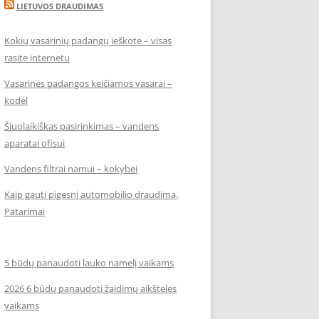
LIETUVOS DRAUDIMAS
Kokių vasarinių padangų ieškote – visas
rasite internetu
Vasarinės padangos keičiamos vasarai –
kodėl
Šiuolaikiškas pasirinkimas – vandens
aparatai ofisui
Vandens filtrai namui – kokybei
Kaip gauti pigesnį automobilio draudimą.
Patarimai
5 būdų panaudoti lauko namelį vaikams
2026 6 būdų panaudoti žaidimų aikšteles
vaikams