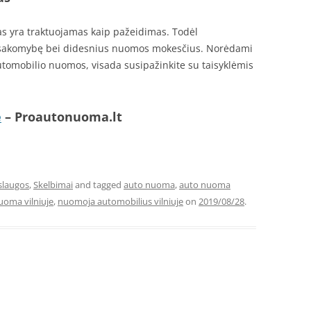
as yra traktuojamas kaip pažeidimas. Todėl
tsakomybę bei didesnius nuomos mokesčius. Norėdami
automobilio nuomos, visada susipažinkite su taisyklėmis
e
– Proautonuoma.lt
slaugos
,
Skelbimai
and tagged
auto nuoma
,
auto nuoma
uoma vilniuje
,
nuomoja automobilius vilniuje
on
2019/08/28
.