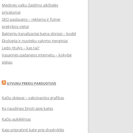
Medinės vaikų žaidimo aikštelės
privalumai
SEO paslaugos – reklama ir fizinei
prekybos vietai
Bakterijų kanalizacijai kaina skiriasi – kodėl
Ekologija ir nuotekų valymo įrenginiai
Ledo ritulys – kas tai?
Vasarinės padangos internetu – kokybė
pigiau
GYVUNU PREKIU PARDUOTUVE
Kačių skiepai – vakcinacijos grafikas
Ką naudinga žinoti apie kates
Kačių auklėjimas
Kaip pripratinti katę prie draskyklės