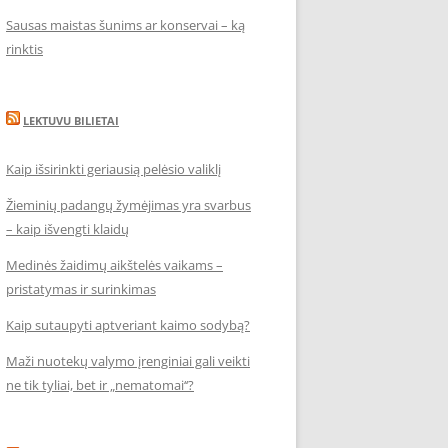
Sausas maistas šunims ar konservai – ką
rinktis
LEKTUVU BILIETAI
Kaip išsirinkti geriausią pelėsio valiklį
Žieminių padangų žymėjimas yra svarbus
– kaip išvengti klaidų
Medinės žaidimų aikštelės vaikams –
pristatymas ir surinkimas
Kaip sutaupyti aptveriant kaimo sodybą?
Maži nuotekų valymo įrenginiai gali veikti
ne tik tyliai, bet ir „nematomai‘‘?