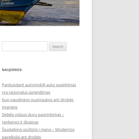
Search
for:
NAUJIENOS:
Parduodant automobilį auto supirkimas
yra racionalus sprendimas
Kuo naudingos nuotraukos ant drobės
interjere
Didelis vidaus durų pasirinkimas –
rankenos ir dizainas
Šiuolaikinis požiūris į meną – Modernūs
paveikslai ant drobės