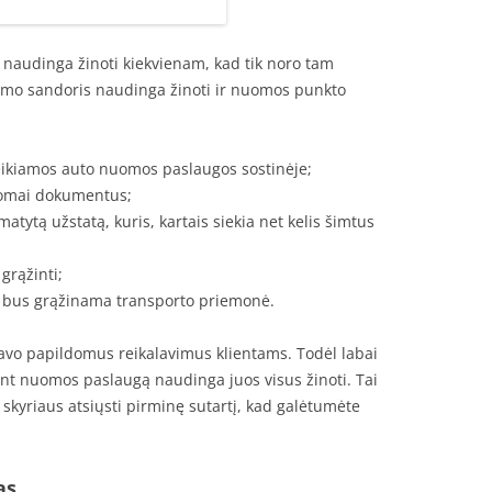
e naudinga žinoti kiekvienam, kad tik noro tam
imo sandoris naudinga žinoti ir nuomos punkto
eikiamos auto nuomos paslaugos sostinėje;
uomai dokumentus;
umatytą užstatą, kuris, kartais siekia net kelis šimtus
grąžinti;
iu bus grąžinama transporto priemonė.
avo papildomus reikalavimus klientams. Todėl labai
kant nuomos paslaugą naudinga juos visus žinoti. Tai
kyriaus atsiųsti pirminę sutartį, kad galėtumėte
as