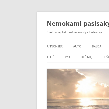
Skip
to
content
Nemokami pasisak
Skelbimai, lietuviškos mintys Lietuvoje
ANNONSER
AUTO
BALDAI
TEISĖ
IMK
DEŠINIEJI
IE