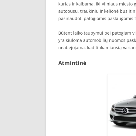
kurias ir kalbama. Iki Vilniaus miesto 
autobusu, traukiniu ir kelionė bus iti
pasinaudoti patogiomis paslaugomis t
Būtent laiko taupymui bei patogiam vi
yra siūloma automobilių nuomos pasla
neabejojama, kad tinkamiausią variant
Atmintinė