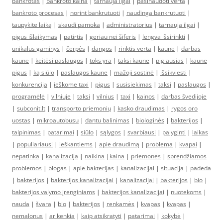
bankrotas
|
bankroto kaina
|
tarnauja ilgai
|
pasinaudoti verta
|
bankroto procesas
|
norint bankrutuoti
|
naudinga bankrutuoti
|
taupykite laiką
|
skaudi pamoka
|
administratorius
|
tarnauja ilgai
|
pigus išlaikymas
|
patirtis
|
geriau nei šiferis
|
lengva išsirinkti
|
unikalus gaminys
|
čerpės
|
dangos
|
rinktis verta
|
kaune
|
darbas
kaune
|
keitėsi paslaugos
|
toks yra
|
taksi kaune
|
pigiausias
|
kaune
pigus
|
ką siūlo
|
paslaugos kaune
|
mažoji sostinė
|
išsikviesti
|
konkurencija
|
ieškome taxi
|
pigus
|
susisiekimas
|
taksi
|
paslaugos
|
programėlė
|
vilniuje
|
taksi
|
vilnius
|
taxi
|
kainos
|
darbas švedijoje
|
subconit.lt
|
transporto priemonių
|
kasko draudimas
|
rygos oro
uostas
|
mikroautobusu
|
dantu balinimas
|
biologinės
|
bakterijos
|
talpinimas
|
patarimai
|
siūlo
|
sąlygos
|
svarbiausi
|
palyginti
|
laikas
|
populiariausi
|
ieškantiems
|
apie draudimą
|
problema
|
kvapai
|
nepatinka
|
kanalizacija
|
naikina
|
kaina
|
priemonės
|
sprendžiamos
problemos
|
blogas
|
apie bakterijas
|
kanalizacijai
|
situacija
|
padeda
|
bakterijos
|
bakterijos kanalizacijai
|
kanalizacijai
|
bakterijos
|
bio
|
bakterijos valymo įrenginiams
|
bakterijos kanalizacijai
|
nuotekoms
|
nauda
|
švara
|
bio
|
bakterijos
|
renkamės
|
kvapas
|
kvapas
|
nemalonus
|
ar kenkia
|
kaip atsikratyti
|
patarimai
|
kokybė
|