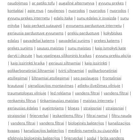
naudojimas
|
ar patiks tofu
|
augalinė alternatyva
|
gyvunu prekes
|
kontaktai
|
apie mus
|
naujienos
|
nuorodos
|
nuorodos
|
nuorodos
|
gyvunu prekes internetu
|
edalo itaka
|
sunu edalas ir isvaizda
|
sunu
mityba
|
kaip perkant sutaupyti
|
gyvunams parduotuve internetu
|
geriausia parduotuve gyvunams
|
prekiu parduotuve
|
kokybiskas
edalas
|
pavadeliai katems
|
pavadeliai sunims
|
prekes katems
|
prekes sunims
|
sausas maistas
|
sunu maistas
|
kaip ismokyti kate
daryti i dezute
|
kuo ypatingas silikoninis kraikas
|
gyvunu prekiu akcija
|
kaip issirinkti kraika
|
geriausi siltnamiai
|
kaip issirinkti
|
polikarbonatiniai šiltnamiai
|
tvirti siltnamiai
|
polikarbonatiniai
atsiliepimai
|
šiltnamiai atsiliepimai
|
seo paslaugos
|
frontaliniai
krautuvai
|
signalizacijos montavimas
|
atliekų išvežimas vilniuje
|
traumatologas vilniuje
|
led reklama
|
vandens filtrai
|
vandens filtrai
|
renkamės filtrus
|
tinkamiausias maistas
|
maistas internetu
|
geriausias ėdalas
|
augintojams
|
blogas
|
straipsniai
|
straipsniai
|
straipsniai
|
fejerverkai
|
ieskantiems filtru
|
filtrai namui
|
filtru nauda
|
vandens filtrai
|
vandens filtrai
|
biologinės bakterijos
|
kanalizacijos
kvapas
|
kanalizacijos bakterijos
|
medinis namelis su ciuozykla
|
efektyvio biologinės bakterijos
|
fejerverkai
|
sodui
|
brita vandens