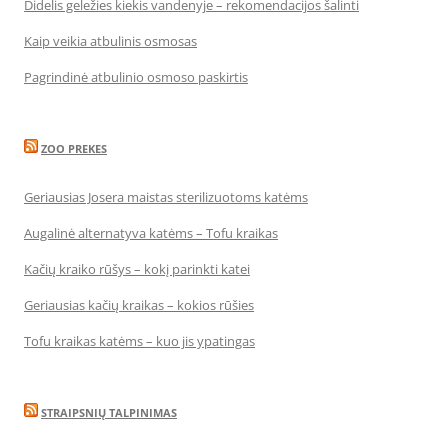
Didelis geležies kiekis vandenyje – rekomendacijos šalinti
Kaip veikia atbulinis osmosas
Pagrindinė atbulinio osmoso paskirtis
ZOO PREKES
Geriausias Josera maistas sterilizuotoms katėms
Augalinė alternatyva katėms – Tofu kraikas
Kačių kraiko rūšys – kokį parinkti katei
Geriausias kačių kraikas – kokios rūšies
Tofu kraikas katėms – kuo jis ypatingas
STRAIPSNIŲ TALPINIMAS