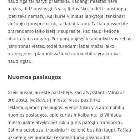
naudinga tai daryti praktiškai. Kadangi miestas nėra
mažas, didžiausias gi iš visų lietuviškų, todėl ir pastangų
įdėti teks nemažų. Kai kurie Vilniaus lankytojai tenkinasi
viešuoju transportu, ok, tai labai taupu. Tačiau pasverkite
prarandamo laiko kiekį ir suprasite, kad taupi kelionė
atsuka Jums nugarą. Per parą pajėgsite aplankyti vos kelias
įsimintinas vietas, todėl turėdami labai mažai laiko
pramogoms, planuoti važiuoti automobiliu yra kur kas
naudingiau.
Nuomos paslaugos
Greičiausiai jau este pastebėję, kad atvykstant į Vilniaus
oro uostą, įvažiavus į miestą, visus pasitinka
reklamuojamos paslaugos. Vienos tokių yra automobilių
nuomos paslaugos, apie kurias ir kalbama. Iki Vilniaus
miesto galite atvykti bet kokiu Jums patogiu transportu.
Galima autobusu, traukiniu ir kelionė bus itin taupi. Tačiau
užkietėję keliauninkai rekomenduoja pasinaudoti