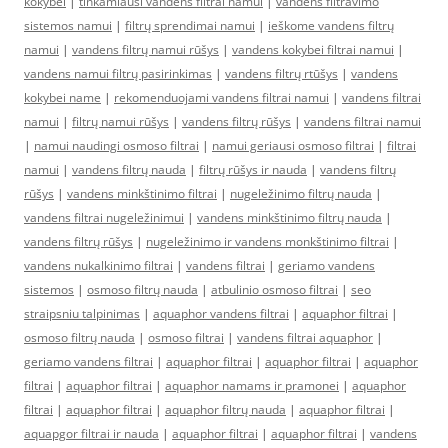
kokybei
|
tinkamiausi vandens filtrai namui
|
vandens filtravimo
sistemos namui
|
filtrų sprendimai namui
|
ieškome vandens filtrų
namui
|
vandens filtrų namui rūšys
|
vandens kokybei filtrai namui
|
vandens namui filtrų pasirinkimas
|
vandens filtrų rtūšys
|
vandens
kokybei name
|
rekomenduojami vandens filtrai namui
|
vandens filtrai
namui
|
filtrų namui rūšys
|
vandens filtrų rūšys
|
vandens filtrai namui
|
namui naudingi osmoso filtrai
|
namui geriausi osmoso filtrai
|
filtrai
namui
|
vandens filtrų nauda
|
filtrų rūšys ir nauda
|
vandens filtrų
rūšys
|
vandens minkštinimo filtrai
|
nugeležinimo filtrų nauda
|
vandens filtrai nugeležinimui
|
vandens minkštinimo filtrų nauda
|
vandens filtrų rūšys
|
nugeležinimo ir vandens monkštinimo filtrai
|
vandens nukalkinimo filtrai
|
vandens filtrai
|
geriamo vandens
sistemos
|
osmoso filtrų nauda
|
atbulinio osmoso filtrai
|
seo
straipsniu talpinimas
|
aquaphor vandens filtrai
|
aquaphor filtrai
|
osmoso filtrų nauda
|
osmoso filtrai
|
vandens filtrai aquaphor
|
geriamo vandens filtrai
|
aquaphor filtrai
|
aquaphor filtrai
|
aquaphor
filtrai
|
aquaphor filtrai
|
aquaphor namams ir pramonei
|
aquaphor
filtrai
|
aquaphor filtrai
|
aquaphor filtrų nauda
|
aquaphor filtrai
|
aquapgor filtrai ir nauda
|
aquaphor filtrai
|
aquaphor filtrai
|
vandens