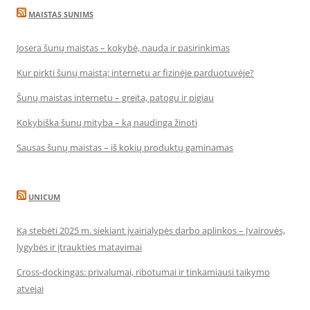
MAISTAS SUNIMS
Josera šunų maistas – kokybė, nauda ir pasirinkimas
Kur pirkti šunų maistą: internetu ar fizinėje parduotuvėje?
Šunų maistas internetu – greita, patogu ir pigiau
Kokybiška šunų mityba – ką naudinga žinoti
Sausas šunų maistas – iš kokių produktų gaminamas
UNICUM
Ką stebėti 2025 m. siekiant įvairialypės darbo aplinkos – Įvairovės,
lygybės ir įtraukties matavimai
Cross-dockingas: privalumai, ribotumai ir tinkamiausi taikymo
atvejai