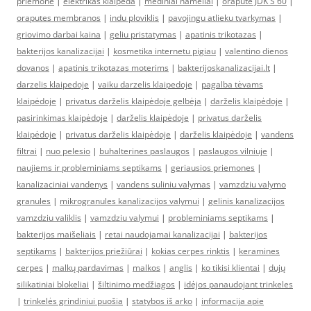
priemone
|
elektrikas klaipeda
|
mediniai nameliai
|
orapute JDK S 60
|
oraputes membranos
|
indu ploviklis
|
pavojingu atlieku tvarkymas
|
griovimo darbai kaina
|
geliu pristatymas
|
apatinis trikotazas
|
bakterijos kanalizacijai
|
kosmetika internetu pigiau
|
valentino dienos
dovanos
|
apatinis trikotazas moterims
|
bakterijoskanalizacijai.lt
|
darzelis klaipedoje
|
vaiku darzelis klaipedoje
|
pagalba tėvams
klaipėdoje
|
privatus darželis klaipėdoje gelbėja
|
darželis klaipėdoje
|
pasirinkimas klaipėdoje
|
darželis klaipėdoje
|
privatus darželis
klaipėdoje
|
privatus darželis klaipėdoje
|
darželis klaipėdoje
|
vandens
filtrai
|
nuo pelesio
|
buhalterines paslaugos
|
paslaugos vilniuje
|
naujiems ir probleminiams septikams
|
geriausios priemones
|
kanalizaciniai vandenys
|
vandens suliniu valymas
|
vamzdziu valymo
granules
|
mikrogranules kanalizacijos valymui
|
gelinis kanalizacijos
vamzdziu valiklis
|
vamzdziu valymui
|
probleminiams septikams
|
bakterijos maišeliais
|
retai naudojamai kanalizacijai
|
bakterijos
septikams
|
bakterijos priežiūrai
|
kokias cerpes rinktis
|
keramines
cerpes
|
malkų pardavimas
|
malkos
|
anglis
|
ko tikisi klientai
|
dujų
silikatiniai blokeliai
|
šiltinimo medžiagos
|
idėjos panaudojant trinkeles
|
trinkelės grindiniui puošia
|
statybos iš arko
|
informacija apie