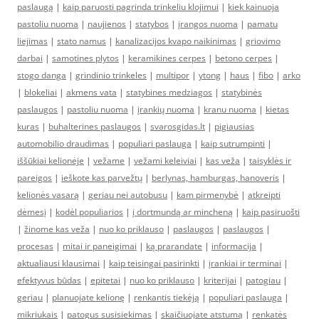
paslaugą
|
kaip paruosti pagrinda trinkeliu klojimui
|
kiek kainuoja
pastoliu nuoma
|
naujienos
|
statybos
|
įrangos nuoma
|
pamatu
liejimas
|
stato namus
|
kanalizacijos kvapo naikinimas
|
griovimo
darbai
|
samotines plytos
|
keramikines cerpes
|
betono cerpes
|
stogo danga
|
grindinio trinkeles
|
multipor
|
ytong
|
haus
|
fibo
|
arko
|
blokeliai
|
akmens vata
|
statybines medziagos
|
statybinės
paslaugos
|
pastoliu nuoma
|
įrankių nuoma
|
kranu nuoma
|
kietas
kuras
|
buhalterines paslaugos
|
svarosgidas.lt
|
pigiausias
automobilio draudimas
|
populiari paslauga
|
kaip sutrumpinti
|
iššūkiai kelionėje
|
vežame
|
vežami keleiviai
|
kas veža
|
taisyklės ir
pareigos
|
ieškote kas parvežtų
|
berlynas, hamburgas, hanoveris
|
kelionės vasarą
|
geriau nei autobusu
|
kam pirmenybė
|
atkreipti
dėmesį
|
kodėl populiarios
|
į dortmundą ar mincheną
|
kaip pasiruošti
|
žinome kas veža
|
nuo ko priklauso
|
paslaugos
|
paslaugos
|
procesas
|
mitai ir paneigimai
|
ką prarandate
|
informacija
|
aktualiausi klausimai
|
kaip teisingai pasirinkti
|
įrankiai ir terminai
|
efektyvus būdas
|
epitetai
|
nuo ko priklauso
|
kriterijai
|
patogiau
|
geriau
|
planuojate kelionę
|
renkantis tiekėją
|
populiari paslauga
|
mikriukais
|
patogus susisiekimas
|
skaičiuojate atstumą
|
renkatės