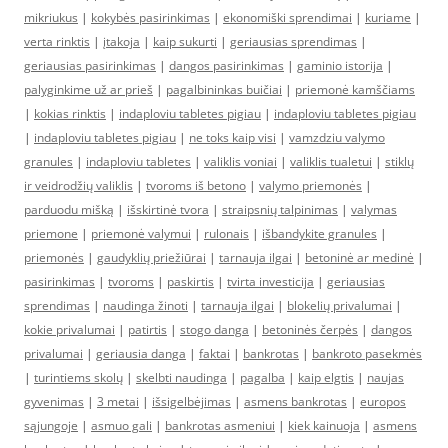
mikriukus
|
kokybės pasirinkimas
|
ekonomiški sprendimai
|
kuriame
|
verta rinktis
|
įtakoja
|
kaip sukurti
|
geriausias sprendimas
|
geriausias pasirinkimas
|
dangos pasirinkimas
|
gaminio istorija
|
palyginkime už ar prieš
|
pagalbininkas buičiai
|
priemonė kamščiams
|
kokias rinktis
|
indaploviu tabletes pigiau
|
indaploviu tabletes pigiau
|
indaploviu tabletes pigiau
|
ne toks kaip visi
|
vamzdziu valymo
granules
|
indaploviu tabletes
|
valiklis voniai
|
valiklis tualetui
|
stiklų
ir veidrodžių valiklis
|
tvoroms iš betono
|
valymo priemonės
|
parduodu mišką
|
išskirtinė tvora
|
straipsnių talpinimas
|
valymas
priemone
|
priemonė valymui
|
rulonais
|
išbandykite granules
|
priemonės
|
gaudyklių priežiūrai
|
tarnauja ilgai
|
betoninė ar medinė
|
pasirinkimas
|
tvoroms
|
paskirtis
|
tvirta investicija
|
geriausias
sprendimas
|
naudinga žinoti
|
tarnauja ilgai
|
blokelių privalumai
|
kokie privalumai
|
patirtis
|
stogo danga
|
betoninės čerpės
|
dangos
privalumai
|
geriausia danga
|
faktai
|
bankrotas
|
bankroto pasekmės
|
turintiems skolų
|
skelbti naudinga
|
pagalba
|
kaip elgtis
|
naujas
gyvenimas
|
3 metai
|
išsigelbėjimas
|
asmens bankrotas
|
europos
sąjungoje
|
asmuo gali
|
bankrotas asmeniui
|
kiek kainuoja
|
asmens