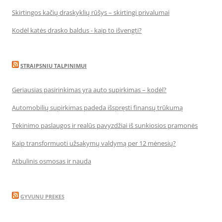
Skirtingos kačių draskyklių rūšys – skirtingi privalumai
Kodėl katės drasko baldus - kaip to išvengti?
STRAIPSNIU TALPINIMUI
Geriausias pasirinkimas yra auto supirkimas – kodėl?
Automobilių supirkimas padeda išspręsti finansų trūkumą
Tekinimo paslaugos ir realūs pavyzdžiai iš sunkiosios pramonės
Kaip transformuoti užsakymų valdymą per 12 mėnesių?
Atbulinis osmosas ir nauda
GYVUNU PREKES