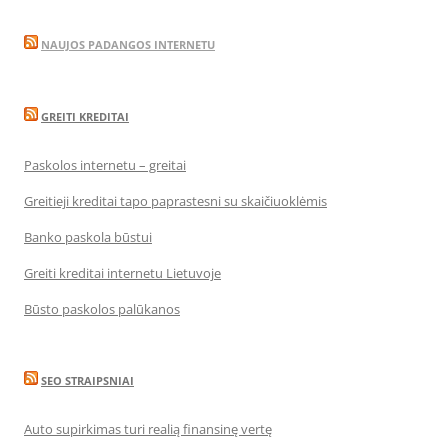
NAUJOS PADANGOS INTERNETU
GREITI KREDITAI
Paskolos internetu – greitai
Greitieji kreditai tapo paprastesni su skaičiuoklėmis
Banko paskola būstui
Greiti kreditai internetu Lietuvoje
Būsto paskolos palūkanos
SEO STRAIPSNIAI
Auto supirkimas turi realią finansinę vertę