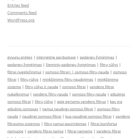
Entries feed
Comments feed
WordPress.org
gyvunu prekes
|
internetine parduotuve
|
padangų žymėjimas
|
padangų žymėjimas
|
žieminių padangų žymėjimas
|
filtrų rūšys
|
filtrai nugeležinimui
|
osmoso filtrai> |
osmoso filtrų nauda
|
osmoso
filtrai
|
filtrų rūšys
|
minkštinimo filtrų naudojimas
|
minkštinimo
sistema
|
filtrų rūšys ir nauda
|
osmoso filtrai
|
vandens filtrai
nukalkinimui
|
vandens filtrų nauda
|
osmoso filtrų nauda
|
atbulinio
osmoso filtrai
|
filtrų rūšys
|
apie geriamo vandens filtrus
|
kas yra
atbulinis osmosas
|
namui naudingi osmoso filtrai
|
osmoso filtrų
nauda
|
naudingi osmoso filtrai
|
kuo naudingi osmoso filtrai
|
vandens
filtravimo sistemos
|
filtrų namui pasirinkimas
|
filtrai komfortui
namuose
|
vandens filtrai namui
|
filtrai namams
|
vandens filtrai