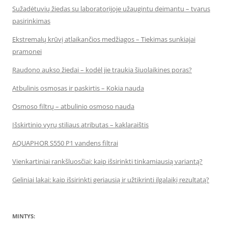
Sužadėtuvių žiedas su laboratorijoje užaugintu deimantu – tvarus
pasirinkimas
Ekstremalų krūvį atlaikančios medžiagos – Tiekimas sunkiajai
pramonei
Raudono aukso žiedai – kodėl jie traukia šiuolaikines poras?
Atbulinis osmosas ir paskirtis – Kokia nauda
Osmoso filtrų – atbulinio osmoso nauda
Išskirtinio vyrų stiliaus atributas – kaklaraištis
AQUAPHOR S550 P1 vandens filtrai
Vienkartiniai rankšluosčiai: kaip išsirinkti tinkamiausią variantą?
Geliniai lakai: kaip išsirinkti geriausią ir užtikrinti ilgalaikį rezultatą?
MINTYS: