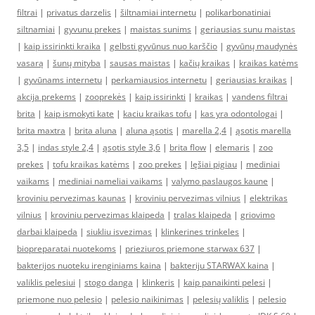
filtrai
|
privatus darzelis
|
šiltnamiai internetu
|
polikarbonatiniai
siltnamiai
|
gyvunu prekes
|
maistas sunims
|
geriausias sunu maistas
|
kaip issirinkti kraika
|
gelbsti gyvūnus nuo karščio
|
gyvūnų maudynės
vasarą
|
šunų mityba
|
sausas maistas
|
kačių kraikas
|
kraikas katėms
|
gyvūnams internetu
|
perkamiausios internetu
|
geriausias kraikas
|
akcija prekems
|
zooprekės
|
kaip issirinkti
|
kraikas
|
vandens filtrai
brita
|
kaip ismokyti kate
|
kaciu kraikas tofu
|
kas yra odontologai
|
brita maxtra
|
brita aluna
|
aluna ąsotis
|
marella 2,4
|
ąsotis marella
3,5
|
indas style 2,4
|
ąsotis style 3,6
|
brita flow
|
elemaris
|
zoo
prekes
|
tofu kraikas katėms
|
zoo prekes
|
lęšiai pigiau
|
mediniai
vaikams
|
mediniai nameliai vaikams
|
valymo paslaugos kaune
|
kroviniu pervezimas kaunas
|
kroviniu pervezimas vilnius
|
elektrikas
vilnius
|
kroviniu pervezimas klaipeda
|
tralas klaipeda
|
griovimo
darbai klaipeda
|
siukliu isvezimas
|
klinkerines trinkeles
|
biopreparatai nuotekoms
|
prieziuros priemone starwax 637
|
bakterijos nuoteku irenginiams kaina
|
bakteriju STARWAX kaina
|
valiklis pelesiui
|
stogo danga
|
klinkeris
|
kaip panaikinti pelesi
|
priemone nuo pelesio
|
pelesio naikinimas
|
pelesių valiklis
|
pelesio