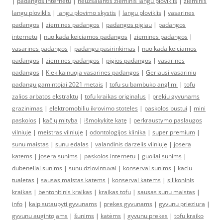
|
padangos internetu
|
neuzsalantis zieminis langu ploviklis
|
zieminis
langu ploviklis
|
langu plovimo skystis
|
langu ploviklis
|
vasarines
padangos
|
ziemines padangos
|
padangos pigiau
|
padangos
internetu
|
nuo kada keiciamos padangos
|
ziemines padangos
|
vasarines padangos
|
padangu pasirinkimas
|
nuo kada keiciamos
padangos
|
ziemines padangos
|
pigios padangos
|
vasarines
padangos
|
Kiek kainuoja vasarines padangos
|
Geriausi vasariniu
padangu gamintojai 2021 metais
|
tofu su bambuko anglimi
|
tofu
zalios arbatos ekstraktu
|
tofu kraikas originalus
|
prekiu gyvunams
grazinimas
|
elektromobiliu ikrovimo stoteles
|
paskolos bustui
|
mini
paskolos
|
kačių mityba
|
išmokykite katę
|
perkraustymo paslaugos
vilniuje
|
meistras vilniuje
|
odontologijos klinika
|
super premium
|
sunu maistas
|
sunu edalas
|
valandinis darzelis vilniuje
|
josera
katems
|
josera sunims
|
paskolos internetu
|
guoliai sunims
|
dubeneliai sunims
|
sunu dziovintuvai
|
konservai sunims
|
kaciu
tualetas
|
sausas maistas katems
|
konservai katems
|
silikoninis
kraikas
|
bentonitinis kraikas
|
kraikas tofu
|
sausas sunu maistas
|
info
|
kaip sutaupyti gyvunams
|
prekes gyvunams
|
gyvunu prieziura
|
gyvunu augintojams
|
šunims
|
katėms
|
gyvunu prekes
|
tofu kraiko