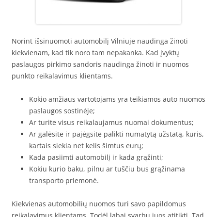
Norint išsinuomoti automobilį Vilniuje naudinga žinoti
kiekvienam, kad tik noro tam nepakanka. Kad įvyktų
paslaugos pirkimo sandoris naudinga žinoti ir nuomos
punkto reikalavimus klientams.
Kokio amžiaus vartotojams yra teikiamos auto nuomos
paslaugos sostinėje;
Ar turite visus reikalaujamus nuomai dokumentus;
Ar galėsite ir pajėgsite palikti numatytą užstatą, kuris,
kartais siekia net kelis šimtus eurų;
Kada pasiimti automobilį ir kada grąžinti;
Kokiu kurio baku, pilnu ar tuščiu bus grąžinama
transporto priemonė.
Kiekvienas automobilių nuomos turi savo papildomus
reikalavimus klientams. Todėl labai svarbu juos atitikti. Tad