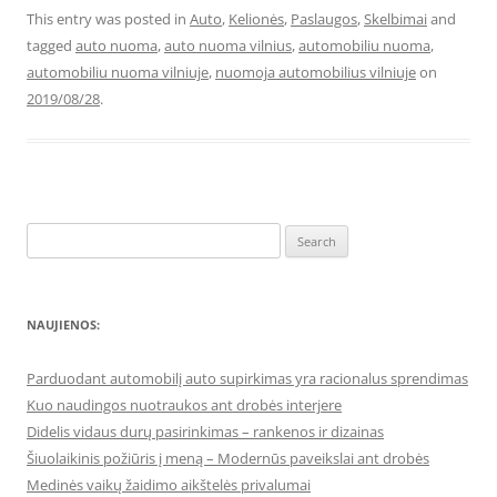
This entry was posted in
Auto
,
Kelionės
,
Paslaugos
,
Skelbimai
and
tagged
auto nuoma
,
auto nuoma vilnius
,
automobiliu nuoma
,
automobiliu nuoma vilniuje
,
nuomoja automobilius vilniuje
on
2019/08/28
.
Search
for:
NAUJIENOS:
Parduodant automobilį auto supirkimas yra racionalus sprendimas
Kuo naudingos nuotraukos ant drobės interjere
Didelis vidaus durų pasirinkimas – rankenos ir dizainas
Šiuolaikinis požiūris į meną – Modernūs paveikslai ant drobės
Medinės vaikų žaidimo aikštelės privalumai