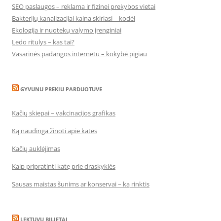
SEO paslaugos – reklama ir fizinei prekybos vietai
Bakterijų kanalizacijai kaina skiriasi – kodėl
Ekologija ir nuotekų valymo įrenginiai
Ledo ritulys – kas tai?
Vasarinės padangos internetu – kokybė pigiau
GYVUNU PREKIU PARDUOTUVE
Kačių skiepai – vakcinacijos grafikas
Ką naudinga žinoti apie kates
Kačių auklėjimas
Kaip pripratinti katę prie draskyklės
Sausas maistas šunims ar konservai – ką rinktis
LEKTUVU BILIETAI