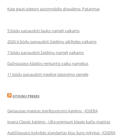
Kaip gauti pigesnį automobilio draudimą. Patarimai
5 būdų panaudoti lauko namelį vaikams
2026 6 būdų panaudoti žaidimų aikšteles vaikams
7 būdų panaudoti žaidimų namelį vaikams
Dažniausios klaidos renkantis vaikų namelius
11 būdų panaudoti medinę laipiojimo sienelę
GYVUNU PREKES
Geriausias maistas sterilizuotoms katėms - JOSERA
Josera Classic katėms - Ulta premium klasės kačių maistas
Aukščiausios kokybės standartas Jūsų šuns mitybai - JOSERA