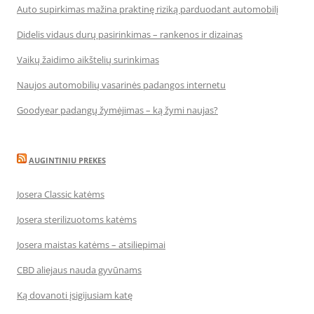
Auto supirkimas mažina praktinę riziką parduodant automobilį
Didelis vidaus durų pasirinkimas – rankenos ir dizainas
Vaikų žaidimo aikštelių surinkimas
Naujos automobilių vasarinės padangos internetu
Goodyear padangų žymėjimas – ką žymi naujas?
AUGINTINIU PREKES
Josera Classic katėms
Josera sterilizuotoms katėms
Josera maistas katėms – atsiliepimai
CBD aliejaus nauda gyvūnams
Ką dovanoti įsigijusiam katę