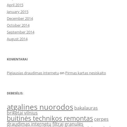
April 2015
January 2015
December 2014
October 2014
September 2014
August 2014
KOMENTARAI
Pigiausias draudimas internetu
on
Pirmas kartas nesiskaito
DEBESĖLIS:
atgalines nuorodos
bakalauras
briketai vilnius
buitinės technikos remontas
cerpes
draudimas internetu
filtrai
granulės