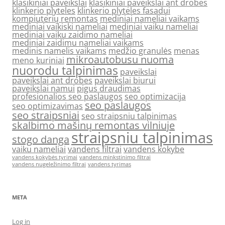
klasikiniai paveikslai
klasikiniai paveikslai ant drobes
klinkerio plyteles
klinkerio plyteles fasadui
kompiuterių remontas
mediniai nameliai vaikams
mediniai vaikiski nameliai
mediniai vaiku nameliai
mediniai vaiku zaidimo nameliai
mediniai zaidimu nameliai vaikams
medinis namelis vaikams
medžio granulės
menas
mikroautobusu nuoma
meno kuriniai
nuorodu talpinimas
paveikslai
paveikslai ant drobes
paveikslai biurui
paveikslai namui
pigus draudimas
profesionalios seo paslaugos
seo optimizacija
seo paslaugos
seo optimizavimas
seo straipsniai
seo straipsniu talpinimas
skalbimo mašinų remontas vilniuje
straipsniu talpinimas
stogo danga
vaiku nameliai
vandens filtrai
vandens kokybe
vandens kokybės tyrimai
vandens minkstinimo filtrai
vandens nugeležinimo filtrai
vandens tyrimas
META
Log in