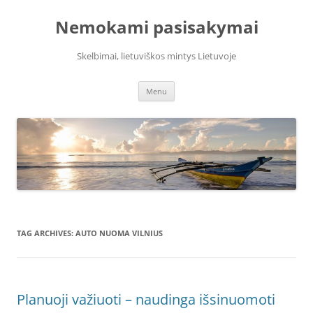
Skip
to
Nemokami pasisakymai
content
Skelbimai, lietuviškos mintys Lietuvoje
Menu
TAG ARCHIVES:
AUTO NUOMA VILNIUS
Planuoji važiuoti – naudinga išsinuomoti