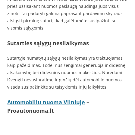
prieš užsisakant nuomos paslaugą naudinga juos visus
žinoti. Tai padaryti galima paprašant pardavimų skyriaus
atsiųsti pirminę sutartį, kad galėtumėte susipažinti su
visomis sąlygomis.
Sutarties sąlygų nesilaikymas
Sutartyje numatytų sąlygų nesilaikymas yra traktuojamas
kaip pažeidimas. Todėl nusižengimai generuoja ir didesnę
atsakomybę bei didesnius nuomos mokesčius. Norėdami
išvengti nesusipratimų ir ginčių dėl automobilio nuomos,
visada susipažinkite su taisyklėmis ir jų laikykitės.
Automobiliu nuoma Vilniuje
–
Proautonuoma.lt