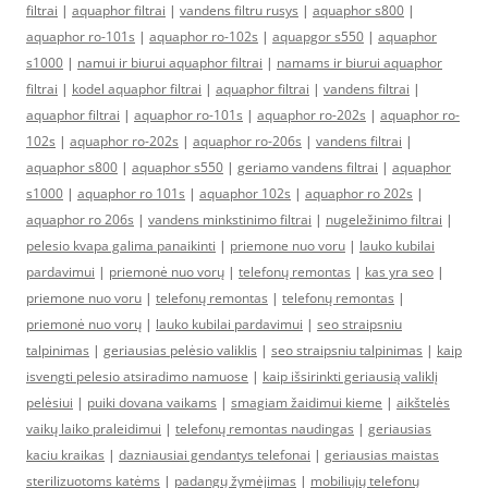
filtrai
|
aquaphor filtrai
|
vandens filtru rusys
|
aquaphor s800
|
aquaphor ro-101s
|
aquaphor ro-102s
|
aquapgor s550
|
aquaphor
s1000
|
namui ir biurui aquaphor filtrai
|
namams ir biurui aquaphor
filtrai
|
kodel aquaphor filtrai
|
aquaphor filtrai
|
vandens filtrai
|
aquaphor filtrai
|
aquaphor ro-101s
|
aquaphor ro-202s
|
aquaphor ro-
102s
|
aquaphor ro-202s
|
aquaphor ro-206s
|
vandens filtrai
|
aquaphor s800
|
aquaphor s550
|
geriamo vandens filtrai
|
aquaphor
s1000
|
aquaphor ro 101s
|
aquaphor 102s
|
aquaphor ro 202s
|
aquaphor ro 206s
|
vandens minkstinimo filtrai
|
nugeležinimo filtrai
|
pelesio kvapa galima panaikinti
|
priemone nuo voru
|
lauko kubilai
pardavimui
|
priemonė nuo vorų
|
telefonų remontas
|
kas yra seo
|
priemone nuo voru
|
telefonų remontas
|
telefonų remontas
|
priemonė nuo vorų
|
lauko kubilai pardavimui
|
seo straipsniu
talpinimas
|
geriausias pelėsio valiklis
|
seo straipsniu talpinimas
|
kaip
isvengti pelesio atsiradimo namuose
|
kaip išsirinkti geriausią valiklį
pelėsiui
|
puiki dovana vaikams
|
smagiam žaidimui kieme
|
aikštelės
vaikų laiko praleidimui
|
telefonų remontas naudingas
|
geriausias
kaciu kraikas
|
dazniausiai gendantys telefonai
|
geriausias maistas
sterilizuotoms katėms
|
padangų žymėjimas
|
mobiliųjų telefonų