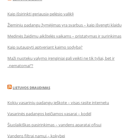
Kaip išsirinkti geriausią pelėsio valiklį
Žieminių padangų žymėjimas yra svarbus – kaip išvengti klaidų
Medinės žaidimų aikštelės vaikams – pristatymas ir surinkimas
Kaip sutaupyti aptveriant kaimo sodybą?
Maži nuotekų valymo įrenginiai gali veikti ne tik tyliai, bet ir
„nematomai‘‘?
LIETUVOS DRAUDIMAS
Kokių vasarinių padangų ieškote – visas rasite internetu
Vasarinės padangos keičiamos vasarai – kodėl
Šiuolaikiškas pasirinkimas – vandens aparatai ofisui
Vandens filtrai namui – kokybei