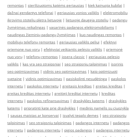
remontas
|
sterilizuotoms katėms geriausias
|
kiek kainuoja kubilai
|
dažnai gendantys telefonai
|
geriausias vonios valiklis
|
elektromobiliu
ikrovimo stoteliu pletra lietuvoje
|
lietuvoje daugeja stoteliu
|
padangų
žymėjimas reikalingas
|
vasarinės padangos elektromobiliams
|
naudingas žieminių padangų žymėjimas
|
kuo naudingas remontas
|
mobiliųjų telefonų remontas
|
geriausias valiklis peliui
|
efektyvi
priemone nuo voru
|
efektyviai veikiantis pelėsio valiklis
|
priemonė
nuo vorų
|
telefonų remontas
|
josera classic
|
geriausias pelesio
valiklis
|
kas yra seo straipsniai
|
seo straipsniu talpinimas
|
isorinis
seo optimizavimas
|
vidinis seo optimizavimas
|
kaip optimizuoti
svetaine
|
vidinis optimizavimas
|
pasiskolinti nesudėtinga
|
paskolos
internetu
|
paskolos internetu
|
greitasis kreditas
|
greitas kreditas
|
greitas kreditas internetu
|
greitieji kreditai internetu
|
kreditas
internetu
|
paskolos refinansavimas
|
draskykles katems
|
draskykles
katems
|
pripratinti kate prie draskykles
|
medinis namelis su ciuozykla
|
sausas maistas ar konservai
|
isvalyti tepalo demes
|
seo straipsniu
talpinimas
|
seo straipsniu talpinimas
|
padangos internetu
|
padangos
internetu
|
padangos internetu
|
pigios padangos
|
padangos internetu