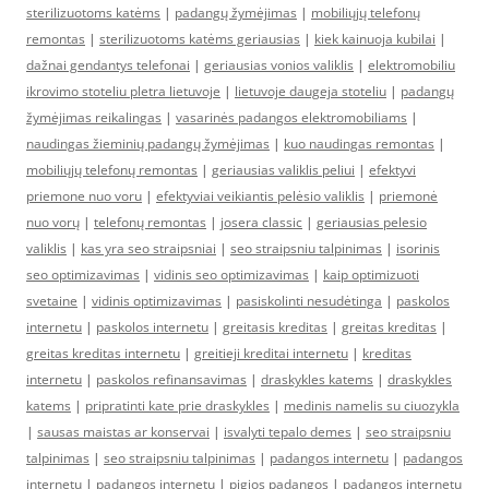
sterilizuotoms katėms
|
padangų žymėjimas
|
mobiliųjų telefonų
remontas
|
sterilizuotoms katėms geriausias
|
kiek kainuoja kubilai
|
dažnai gendantys telefonai
|
geriausias vonios valiklis
|
elektromobiliu
ikrovimo stoteliu pletra lietuvoje
|
lietuvoje daugeja stoteliu
|
padangų
žymėjimas reikalingas
|
vasarinės padangos elektromobiliams
|
naudingas žieminių padangų žymėjimas
|
kuo naudingas remontas
|
mobiliųjų telefonų remontas
|
geriausias valiklis peliui
|
efektyvi
priemone nuo voru
|
efektyviai veikiantis pelėsio valiklis
|
priemonė
nuo vorų
|
telefonų remontas
|
josera classic
|
geriausias pelesio
valiklis
|
kas yra seo straipsniai
|
seo straipsniu talpinimas
|
isorinis
seo optimizavimas
|
vidinis seo optimizavimas
|
kaip optimizuoti
svetaine
|
vidinis optimizavimas
|
pasiskolinti nesudėtinga
|
paskolos
internetu
|
paskolos internetu
|
greitasis kreditas
|
greitas kreditas
|
greitas kreditas internetu
|
greitieji kreditai internetu
|
kreditas
internetu
|
paskolos refinansavimas
|
draskykles katems
|
draskykles
katems
|
pripratinti kate prie draskykles
|
medinis namelis su ciuozykla
|
sausas maistas ar konservai
|
isvalyti tepalo demes
|
seo straipsniu
talpinimas
|
seo straipsniu talpinimas
|
padangos internetu
|
padangos
internetu
|
padangos internetu
|
pigios padangos
|
padangos internetu