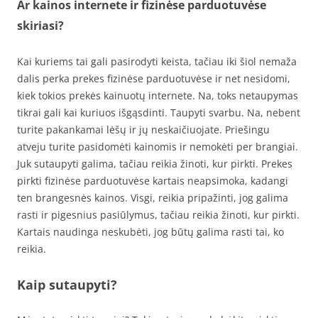
Ar kainos internete ir fizinėse parduotuvėse
skiriasi?
Kai kuriems tai gali pasirodyti keista, tačiau iki šiol nemaža
dalis perka prekes fizinėse parduotuvėse ir net nesidomi,
kiek tokios prekės kainuotų internete. Na, toks netaupymas
tikrai gali kai kuriuos išgąsdinti. Taupyti svarbu. Na, nebent
turite pakankamai lėšų ir jų neskaičiuojate. Priešingu
atveju turite pasidomėti kainomis ir nemokėti per brangiai.
Juk sutaupyti galima, tačiau reikia žinoti, kur pirkti. Prekes
pirkti fizinėse parduotuvėse kartais neapsimoka, kadangi
ten brangesnės kainos. Visgi, reikia pripažinti, jog galima
rasti ir pigesnius pasiūlymus, tačiau reikia žinoti, kur pirkti.
Kartais naudinga neskubėti, jog būtų galima rasti tai, ko
reikia.
Kaip sutaupyti?