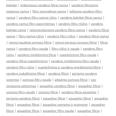
kokybei
|
tinkamiausi vandens filtrai namui
|
vandens filtravimo
sistemos namui
|
filtrų sprendimai namui
|
ieškome vandens filtrų
namui
|
vandens filtrų namui rūšys
|
vandens kokybei filtrai namui
|
vandens namui filtrų pasirinkimas
|
vandens filtrų rtūšys
|
vandens
kokybei name
|
rekomenduojami vandens filtrai namui
|
vandens filtrai
namui
|
filtrų namui rūšys
|
vandens filtrų rūšys
|
vandens filtrai namui
|
namui naudingi osmoso filtrai
|
namui geriausi osmoso filtrai
|
filtrai
namui
|
vandens filtrų nauda
|
filtrų rūšys ir nauda
|
vandens filtrų
rūšys
|
vandens minkštinimo filtrai
|
nugeležinimo filtrų nauda
|
vandens filtrai nugeležinimui
|
vandens minkštinimo filtrų nauda
|
vandens filtrų rūšys
|
nugeležinimo ir vandens monkštinimo filtrai
|
vandens nukalkinimo filtrai
|
vandens filtrai
|
geriamo vandens
sistemos
|
osmoso filtrų nauda
|
atbulinio osmoso filtrai
|
seo
straipsniu talpinimas
|
aquaphor vandens filtrai
|
aquaphor filtrai
|
osmoso filtrų nauda
|
osmoso filtrai
|
vandens filtrai aquaphor
|
geriamo vandens filtrai
|
aquaphor filtrai
|
aquaphor filtrai
|
aquaphor
filtrai
|
aquaphor filtrai
|
aquaphor namams ir pramonei
|
aquaphor
filtrai
|
aquaphor filtrai
|
aquaphor filtrų nauda
|
aquaphor filtrai
|