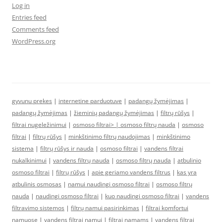
Log in
Entries feed
Comments feed
WordPress.org
gyvunu prekes
|
internetine parduotuve
|
padangų žymėjimas
|
padangų žymėjimas
|
žieminių padangų žymėjimas
|
filtrų rūšys
|
filtrai nugeležinimui
|
osmoso filtrai> |
osmoso filtrų nauda
|
osmoso
filtrai
|
filtrų rūšys
|
minkštinimo filtrų naudojimas
|
minkštinimo
sistema
|
filtrų rūšys ir nauda
|
osmoso filtrai
|
vandens filtrai
nukalkinimui
|
vandens filtrų nauda
|
osmoso filtrų nauda
|
atbulinio
osmoso filtrai
|
filtrų rūšys
|
apie geriamo vandens filtrus
|
kas yra
atbulinis osmosas
|
namui naudingi osmoso filtrai
|
osmoso filtrų
nauda
|
naudingi osmoso filtrai
|
kuo naudingi osmoso filtrai
|
vandens
filtravimo sistemos
|
filtrų namui pasirinkimas
|
filtrai komfortui
namuose
|
vandens filtrai namui
|
filtrai namams
|
vandens filtrai