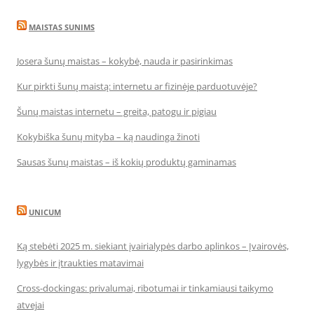
MAISTAS SUNIMS
Josera šunų maistas – kokybė, nauda ir pasirinkimas
Kur pirkti šunų maistą: internetu ar fizinėje parduotuvėje?
Šunų maistas internetu – greita, patogu ir pigiau
Kokybiška šunų mityba – ką naudinga žinoti
Sausas šunų maistas – iš kokių produktų gaminamas
UNICUM
Ką stebėti 2025 m. siekiant įvairialypės darbo aplinkos – Įvairovės,
lygybės ir įtraukties matavimai
Cross-dockingas: privalumai, ribotumai ir tinkamiausi taikymo
atvejai