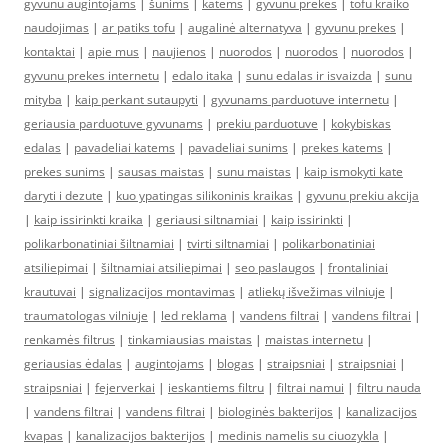
gyvunu augintojams
|
šunims
|
katėms
|
gyvunu prekes
|
tofu kraiko
naudojimas
|
ar patiks tofu
|
augalinė alternatyva
|
gyvunu prekes
|
kontaktai
|
apie mus
|
naujienos
|
nuorodos
|
nuorodos
|
nuorodos
|
gyvunu prekes internetu
|
edalo itaka
|
sunu edalas ir isvaizda
|
sunu
mityba
|
kaip perkant sutaupyti
|
gyvunams parduotuve internetu
|
geriausia parduotuve gyvunams
|
prekiu parduotuve
|
kokybiskas
edalas
|
pavadeliai katems
|
pavadeliai sunims
|
prekes katems
|
prekes sunims
|
sausas maistas
|
sunu maistas
|
kaip ismokyti kate
daryti i dezute
|
kuo ypatingas silikoninis kraikas
|
gyvunu prekiu akcija
|
kaip issirinkti kraika
|
geriausi siltnamiai
|
kaip issirinkti
|
polikarbonatiniai šiltnamiai
|
tvirti siltnamiai
|
polikarbonatiniai
atsiliepimai
|
šiltnamiai atsiliepimai
|
seo paslaugos
|
frontaliniai
krautuvai
|
signalizacijos montavimas
|
atliekų išvežimas vilniuje
|
traumatologas vilniuje
|
led reklama
|
vandens filtrai
|
vandens filtrai
|
renkamės filtrus
|
tinkamiausias maistas
|
maistas internetu
|
geriausias ėdalas
|
augintojams
|
blogas
|
straipsniai
|
straipsniai
|
straipsniai
|
fejerverkai
|
ieskantiems filtru
|
filtrai namui
|
filtru nauda
|
vandens filtrai
|
vandens filtrai
|
biologinės bakterijos
|
kanalizacijos
kvapas
|
kanalizacijos bakterijos
|
medinis namelis su ciuozykla
|