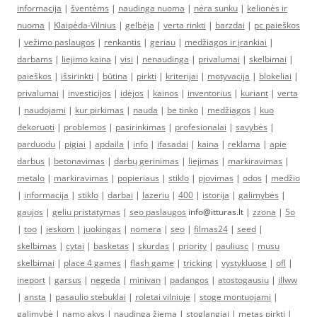
informacija
|
šventėms
|
naudinga nuoma
|
nėra sunku
|
kelionės ir
nuoma
|
Klaipėda-Vilnius
|
gelbėja
|
verta rinkti
|
barzdai
|
pc paieškos
|
vežimo paslaugos
|
renkantis
|
geriau
|
medžiagos ir įrankiai
|
darbams
|
liejimo kaina
|
visi
|
nenaudinga
|
privalumai
|
skelbimai
|
paieškos
|
išsirinkti
|
būtina
|
pirkti
|
kriterijai
|
motyvacija
|
blokeliai
|
privalumai
|
investicijos
|
idėjos
|
kainos
|
inventorius
|
kuriant
|
verta
|
naudojami
|
kur pirkimas
|
nauda
|
be tinko
|
medžiagos
|
kuo
dekoruoti
|
problemos
|
pasirinkimas
|
profesionalai
|
savybės
|
parduodu
|
pigiai
|
apdaila
|
info
|
ifasadai
|
kaina
|
reklama
|
apie
darbus
|
betonavimas
|
darbų gerinimas
|
liejimas
|
markiravimas
|
metalo
|
markiravimas
|
popieriaus
|
stiklo
|
pjovimas
|
odos
|
medžio
|
informacija
|
stiklo
|
darbai
|
lazeriu
|
400
|
istorija
|
galimybės
|
gaujos
|
geliu pristatymas
|
seo paslaugos
info@itturas.lt |
zzona
|
5o
|
too
|
ieskom
|
juokingas
|
nomera
|
seo
|
filmas24
|
seed
|
skelbimas
|
cytai
|
basketas
|
skurdas
|
priority
|
pauliusc
|
musu
skelbimai
|
place 4 games
|
flash game
|
tricking
|
vystykluose
|
ofl
|
ineport
|
garsus
|
negeda
|
minivan
|
padangos
|
atostogausiu
|
illww
|
ansta
|
pasaulio stebuklai
|
roletai vilniuje
|
stoge montuojami
|
galimybė
|
namo akys
|
naudinga žiemą
|
stoglangiai
|
metas pirkti
|