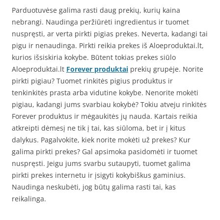
Parduotuvėse galima rasti daug prekių, kurių kaina
nebrangi. Naudinga peržiūrėti ingredientus ir tuomet
nuspręsti, ar verta pirkti pigias prekes. Neverta, kadangi tai
pigu ir nenaudinga. Pirkti reikia prekes iš Aloeproduktai.lt,
kurios išsiskiria kokybe. Būtent tokias prekes siūlo
Aloeproduktai.lt
Forever produktai
prekių grupėje. Norite
pirkti pigiau? Tuomet rinkitės pigius produktus ir
tenkinkitės prasta arba vidutine kokybe. Nenorite mokėti
pigiau, kadangi jums svarbiau kokybė? Tokiu atveju rinkitės
Forever produktus ir mėgaukitės jų nauda. Kartais reikia
atkreipti dėmesį ne tik į tai, kas siūloma, bet ir į kitus
dalykus. Pagalvokite, kiek norite mokėti už prekes? Kur
galima pirkti prekes? Gal apsimoka pasidomėti ir tuomet
nuspręsti. Jeigu jums svarbu sutaupyti, tuomet galima
pirkti prekes internetu ir įsigyti kokybiškus gaminius.
Naudinga neskubėti, jog būtų galima rasti tai, kas
reikalinga.