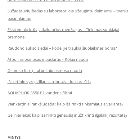
Sužadėtuvių žiedas su laboratorijoje užaugintu deimantu – tvarus
pasirinkimas
Ekstremalų krūvį atlaikančios medžiagos – Tiekimas sunkiajai
pramonei
Raudono aukso žiedai – kodėl jie traukia šiuolaikines poras?
Atbulinis osmosas ir paskirtis – Kokia nauda
Osmoso filtrų – atbulinio osmoso nauda
Išskirtinio vyrų stiliaus atributas – kaklaraištis
AQUAPHOR S550 P1 vandens filtrai
Vienkartiniai rankšluosčiai: kaip išsirinkti tinkamiausią variantą?
Geliniai lakai: kaip išsirinkti geriausią ir užtikrinti ilgalaikį rezultatą?
MINTYS: