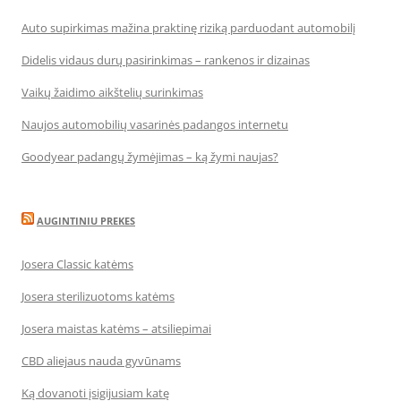
Auto supirkimas mažina praktinę riziką parduodant automobilį
Didelis vidaus durų pasirinkimas – rankenos ir dizainas
Vaikų žaidimo aikštelių surinkimas
Naujos automobilių vasarinės padangos internetu
Goodyear padangų žymėjimas – ką žymi naujas?
AUGINTINIU PREKES
Josera Classic katėms
Josera sterilizuotoms katėms
Josera maistas katėms – atsiliepimai
CBD aliejaus nauda gyvūnams
Ką dovanoti įsigijusiam katę