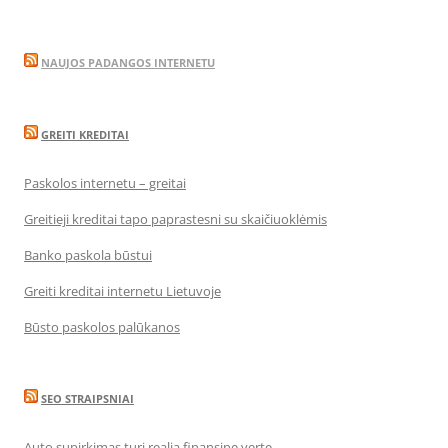
NAUJOS PADANGOS INTERNETU
GREITI KREDITAI
Paskolos internetu – greitai
Greitieji kreditai tapo paprastesni su skaičiuoklėmis
Banko paskola būstui
Greiti kreditai internetu Lietuvoje
Būsto paskolos palūkanos
SEO STRAIPSNIAI
Auto supirkimas turi realią finansinę vertę