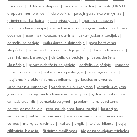
priemone
|
elektrikas klaipeda
|
mediniai nameliai
|
orapute JDK S 60
|
oraputes membranos
|
indu ploviklis
|
pavojingu atlieku tvarkymas
|
griovimo darbai kaina
|
geliu pristatymas
|
apatinis trikotazas
|
bakterijos kanalizacijai
|
kosmetika internetu pigiau
|
valentino dienos
dovanos
|
apatinis trikotazas moterims
|
bakterijoskanalizacijai.lt
|
darzelis klaipedoje
|
vaiku darzelis klaipedoje
|
pagalba tėvams
klaipėdoje
|
privatus darželis klaipėdoje gelbėja
|
darželis klaipėdoje
|
pasirinkimas klaipėdoje
|
darželis klaipėdoje
|
privatus darželis
klaipėdoje
|
privatus darželis klaipėdoje
|
darželis klaipėdoje
|
vandens
filtrai
|
nuo pelesio
|
buhalterines paslaugos
|
paslaugos vilniuje
|
naujiems ir probleminiams septikams
|
geriausios priemones
|
kanalizaciniai vandenys
|
vandens suliniu valymas
|
vamzdziu valymo
granules
|
mikrogranules kanalizacijos valymui
|
gelinis kanalizacijos
vamzdziu valiklis
|
vamzdziu valymui
|
probleminiams septikams
|
bakterijos maišeliais
|
retai naudojamai kanalizacijai
|
bakterijos
septikams
|
bakterijos priežiūrai
|
kokias cerpes rinktis
|
keramines
cerpes
|
malkų pardavimas
|
malkos
|
anglis
|
ko tikisi klientai
|
dujų
silikatiniai blokeliai
|
šiltinimo medžiagos
|
idėjos panaudojant trinkeles