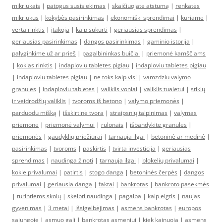
mikriukais
|
patogus susisiekimas
|
skaičiuojate atstumą
|
renkatės
mikriukus
|
kokybės pasirinkimas
|
ekonomiški sprendimai
|
kuriame
|
verta rinktis
|
įtakoja
|
kaip sukurti
|
geriausias sprendimas
|
geriausias pasirinkimas
|
dangos pasirinkimas
|
gaminio istorija
|
palyginkime už ar prieš
|
pagalbininkas buičiai
|
priemonė kamščiams
|
kokias rinktis
|
indaploviu tabletes pigiau
|
indaploviu tabletes pigiau
|
indaploviu tabletes pigiau
|
ne toks kaip visi
|
vamzdziu valymo
granules
|
indaploviu tabletes
|
valiklis voniai
|
valiklis tualetui
|
stiklų
ir veidrodžių valiklis
|
tvoroms iš betono
|
valymo priemonės
|
parduodu mišką
|
išskirtinė tvora
|
straipsnių talpinimas
|
valymas
priemone
|
priemonė valymui
|
rulonais
|
išbandykite granules
|
priemonės
|
gaudyklių priežiūrai
|
tarnauja ilgai
|
betoninė ar medinė
|
pasirinkimas
|
tvoroms
|
paskirtis
|
tvirta investicija
|
geriausias
sprendimas
|
naudinga žinoti
|
tarnauja ilgai
|
blokelių privalumai
|
kokie privalumai
|
patirtis
|
stogo danga
|
betoninės čerpės
|
dangos
privalumai
|
geriausia danga
|
faktai
|
bankrotas
|
bankroto pasekmės
|
turintiems skolų
|
skelbti naudinga
|
pagalba
|
kaip elgtis
|
naujas
gyvenimas
|
3 metai
|
išsigelbėjimas
|
asmens bankrotas
|
europos
sąjungoje
|
asmuo gali
|
bankrotas asmeniui
|
kiek kainuoja
|
asmens