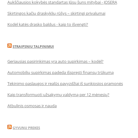
Aukščiausios kokybės standartas Jūsų šuns mitybai - JOSERA
Skirtingos kačių draskyklių rūšys – skirtingi privalumai
Kodėl katės drasko baldus - kaip to išvengti?
STRAIPSNIU TALPINIMUI
Geriausias pasirinkimas yra auto supirkimas – kodėl?
Automobilių supirkimas padeda išspręsti finansų trūkumą
Tekinimo paslaugos ir realūs pavyzdžiai iš sunkiosios pramonės
Kaip transformuoti užsakymų valdymą per 12 mėnesių?
Atbulinis osmosas ir nauda
GYVUNU PREKES