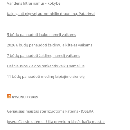
Vandens filtrai namui – kokybei
Kaip gauti pigesnį automobilio draudimą. Patarimai
5 būdų panaudoti lauko namelį vaikams
2026 6 būdų panaudoti žaidimų aikšteles vaikams
7 būdų panaudoti žaidimų namelį vaikams
Dažniausios klaidos renkantis vaikų namelius
11 būdų panaudoti medinę laipiojimo sienelę
GYVUNU PREKES
Geriausias maistas sterilizuotoms katėms - JOSERA
Josera Classic katėms - Ulta premium klasės kačių maistas