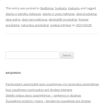
This entry was posted in
Skelbimai
,
Sveikata
,
Vaikams
and tagged
alaviju ir persiku nektaras
,
alaviju ir uogu nektaras
,
aloe produktai
,
aloe sultys
,
aloe vera nektaras
,
ekologiški produktai
,
forever
produktai
,
naturalus produktai
,
sveikai mitybai
on
2021/03/28
.
Search
for:
NAUJIENOS:
Parduodant automobilį auto supirkimas yra racionalus sprendimas
Kuo naudingos nuotraukos ant drobės interjere
Didelis vidaus durų pasirinkimas – rankenos ir dizainas
Šiuolaikinis požiūris į meną – Modernūs paveikslai ant drobės