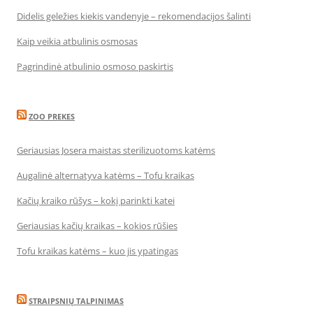
Didelis geležies kiekis vandenyje – rekomendacijos šalinti
Kaip veikia atbulinis osmosas
Pagrindinė atbulinio osmoso paskirtis
ZOO PREKES
Geriausias Josera maistas sterilizuotoms katėms
Augalinė alternatyva katėms – Tofu kraikas
Kačių kraiko rūšys – kokį parinkti katei
Geriausias kačių kraikas – kokios rūšies
Tofu kraikas katėms – kuo jis ypatingas
STRAIPSNIŲ TALPINIMAS