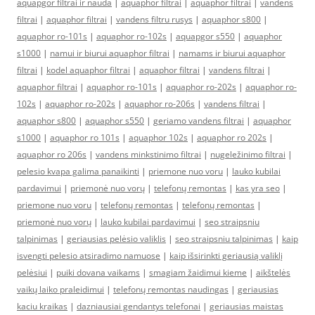
aquapgor filtrai ir nauda
|
aquaphor filtrai
|
aquaphor filtrai
|
vandens
filtrai
|
aquaphor filtrai
|
vandens filtru rusys
|
aquaphor s800
|
aquaphor ro-101s
|
aquaphor ro-102s
|
aquapgor s550
|
aquaphor
s1000
|
namui ir biurui aquaphor filtrai
|
namams ir biurui aquaphor
filtrai
|
kodel aquaphor filtrai
|
aquaphor filtrai
|
vandens filtrai
|
aquaphor filtrai
|
aquaphor ro-101s
|
aquaphor ro-202s
|
aquaphor ro-
102s
|
aquaphor ro-202s
|
aquaphor ro-206s
|
vandens filtrai
|
aquaphor s800
|
aquaphor s550
|
geriamo vandens filtrai
|
aquaphor
s1000
|
aquaphor ro 101s
|
aquaphor 102s
|
aquaphor ro 202s
|
aquaphor ro 206s
|
vandens minkstinimo filtrai
|
nugeležinimo filtrai
|
pelesio kvapa galima panaikinti
|
priemone nuo voru
|
lauko kubilai
pardavimui
|
priemonė nuo vorų
|
telefonų remontas
|
kas yra seo
|
priemone nuo voru
|
telefonų remontas
|
telefonų remontas
|
priemonė nuo vorų
|
lauko kubilai pardavimui
|
seo straipsniu
talpinimas
|
geriausias pelėsio valiklis
|
seo straipsniu talpinimas
|
kaip
isvengti pelesio atsiradimo namuose
|
kaip išsirinkti geriausią valiklį
pelėsiui
|
puiki dovana vaikams
|
smagiam žaidimui kieme
|
aikštelės
vaikų laiko praleidimui
|
telefonų remontas naudingas
|
geriausias
kaciu kraikas
|
dazniausiai gendantys telefonai
|
geriausias maistas