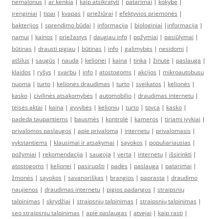
nemalonus
|
ar kenkia
|
kaip atsikratyti
|
patarimai
|
kokybė
|
įrenginiai
|
tipai
|
kvapas
|
priežiūrai
|
efektyvios priemonės
|
bakterijos
|
sprendimo būdai
|
informacija
|
biologiniai
|
informacija
|
namui
|
kainos
|
priežastys
|
daugiau info
|
požymiai
|
pasiūlymai
|
būtinas
|
drausti pigiau
|
būtinas
|
info
|
galimybės
|
nesidomi
|
atšilus
|
saugūs
|
nauda
|
kelionei
|
kaina
|
tinka
|
žinutė
|
paslauga
|
klaidos
|
ryšys
|
svarbu
|
info
|
atostogoms
|
akcijos
|
mikroautobusu
nuoma
|
turto
|
kelionės draudimas
|
turto
|
sveikatos
|
kelionės
|
kasko
|
civilinės atsakomybės
|
automobilio
|
draudimas internetu
|
teisės aktai
|
kaina
|
gyvybės
|
kelionių
|
turto
|
tpvca
|
kasko
|
padeda taupantiems
|
bausmės
|
kontrolė
|
kameros
|
tiriami įvykiai
|
privalomos paslaugos
|
apie privalomą
|
internetu
|
privalomasis
|
vykstantiems
|
klausimai ir atsakymai
|
sąvokos
|
populiariausias
|
požymiai
|
rekomendacija
|
saugoja
|
verta
|
internetu
|
išsirinkti
|
atostogoms
|
kelionei
|
pasiruošti
|
padės
|
paslauga
|
patarimai
|
žmonės
|
sąvokos
|
savanoriškas
|
brangios
|
paprasta
|
draudimo
naujienos
|
draudimas internetu
|
pigios padangos
|
straipsnių
talpinimas
|
skrydžiai
|
straipsnių talpinimas
|
straipsnių talpinimas
|
seo straipsniu talpinimas
|
apie paslaugas
|
atvejai
|
kaip rasti
|