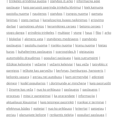
|
trinkelės grindiniui puošia
|
statybos iš arko
|
informacija apie
paslaugą
|
kaip paruosti pagrinda trinkeliu klojimui
|
kiek kainuoja
pastoliu nuoma
|
naujienos
|
statybos
|
įrangos nuoma
|
pamatu
liejimas
|
stato namus
|
kanalizacijos kvapo naikinimas
|
griovimo
darbai
|
samotines plytos
|
keramikines cerpes
|
betono cerpes
|
stogo danga
|
grindinio trinkeles
|
multipor
|
ytong
|
haus
|
fibo
|
arko
|
blokeliai
|
akmens vata
|
statybines medziagos
|
statybinės
paslaugos
|
pastoliu nuoma
|
įrankių nuoma
|
kranu nuoma
|
kietas
kuras
|
buhalterines paslaugos
|
svarosgidas.lt
|
pigiausias
automobilio draudimas
|
populiari paslauga
|
kaip sutrumpinti
|
iššūkiai kelionėje
|
vežame
|
vežami keleiviai
|
kas veža
|
taisyklės ir
pareigos
|
ieškote kas parvežtų
|
berlynas, hamburgas, hanoveris
|
kelionės vasarą
|
geriau nei autobusu
|
kam pirmenybė
|
atkreipti
dėmesį
|
kodėl populiarios
|
į dortmundą ar mincheną
|
kaip pasiruošti
|
žinome kas veža
|
nuo ko priklauso
|
paslaugos
|
paslaugos
|
procesas
|
mitai ir paneigimai
|
ką prarandate
|
informacija
|
aktualiausi klausimai
|
kaip teisingai pasirinkti
|
įrankiai ir terminai
|
efektyvus būdas
|
epitetai
|
nuo ko priklauso
|
kriterijai
|
patogiau
|
geriau
|
planuojate kelionę
|
renkantis tiekėją
|
populiari paslauga
|