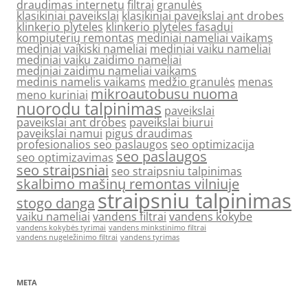
draudimas internetu
filtrai
granulės
klasikiniai paveikslai
klasikiniai paveikslai ant drobes
klinkerio plyteles
klinkerio plyteles fasadui
kompiuterių remontas
mediniai nameliai vaikams
mediniai vaikiski nameliai
mediniai vaiku nameliai
mediniai vaiku zaidimo nameliai
mediniai zaidimu nameliai vaikams
medinis namelis vaikams
medžio granulės
menas
mikroautobusu nuoma
meno kuriniai
nuorodu talpinimas
paveikslai
paveikslai ant drobes
paveikslai biurui
paveikslai namui
pigus draudimas
profesionalios seo paslaugos
seo optimizacija
seo paslaugos
seo optimizavimas
seo straipsniai
seo straipsniu talpinimas
skalbimo mašinų remontas vilniuje
straipsniu talpinimas
stogo danga
vaiku nameliai
vandens filtrai
vandens kokybe
vandens kokybės tyrimai
vandens minkstinimo filtrai
vandens nugeležinimo filtrai
vandens tyrimas
META