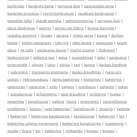
bankrotas
|
bankroto kaina
|
tarnauja ilgai
|
pasinaudoti verta
|
bankroto procesas
|
norint bankrutuoti
|
naudinga bankrutuoti
|
taupykite laiką
|
skaudi pamoka
|
administratorius
|
tarnauja ilgai
|
pigus išlaikymas
|
patirtis
|
geriau nei šiferis
|
lengva išsirinkti
|
unikalus gaminys
|
čerpės
|
dangos
|
rinktis verta
|
kaune
|
darbas
kaune
|
keitėsi paslaugos
|
toks yra
|
taksi kaune
|
pigiausias
|
kaune
pigus
|
ką siūlo
|
paslaugos kaune
|
mažoji sostinė
|
išsikviesti
|
konkurencija
|
ieškome taxi
|
pigus
|
susisiekimas
|
taksi
|
paslaugos
|
programėlė
|
vilniuje
|
taksi
|
vilnius
|
taxi
|
kainos
|
darbas švedijoje
|
subconit.lt
|
transporto priemonių
|
kasko draudimas
|
rygos oro
uostas
|
mikroautobusu
|
dantu balinimas
|
biologinės
|
bakterijos
|
talpinimas
|
patarimai
|
siūlo
|
sąlygos
|
svarbiausi
|
palyginti
|
laikas
|
populiariausi
|
ieškantiems
|
apie draudimą
|
problema
|
kvapai
|
nepatinka
|
kanalizacija
|
naikina
|
kaina
|
priemonės
|
sprendžiamos
problemos
|
blogas
|
apie bakterijas
|
kanalizacijai
|
situacija
|
padeda
|
bakterijos
|
bakterijos kanalizacijai
|
kanalizacijai
|
bakterijos
|
bio
|
bakterijos valymo įrenginiams
|
bakterijos kanalizacijai
|
nuotekoms
|
nauda
|
švara
|
bio
|
bakterijos
|
renkamės
|
kvapas
|
kvapas
|