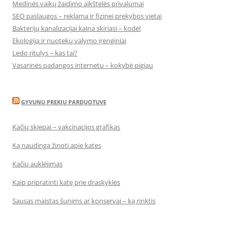
Medinės vaikų žaidimo aikštelės privalumai
SEO paslaugos – reklama ir fizinei prekybos vietai
Bakterijų kanalizacijai kaina skiriasi – kodėl
Ekologija ir nuotekų valymo įrenginiai
Ledo ritulys – kas tai?
Vasarinės padangos internetu – kokybė pigiau
GYVUNU PREKIU PARDUOTUVE
Kačių skiepai – vakcinacijos grafikas
Ką naudinga žinoti apie kates
Kačių auklėjimas
Kaip pripratinti katę prie draskyklės
Sausas maistas šunims ar konservai – ką rinktis