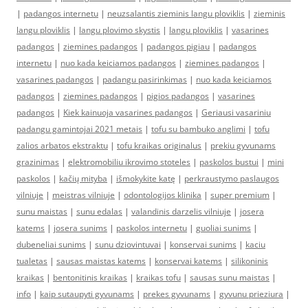
|
padangos internetu
|
neuzsalantis zieminis langu ploviklis
|
zieminis
langu ploviklis
|
langu plovimo skystis
|
langu ploviklis
|
vasarines
padangos
|
ziemines padangos
|
padangos pigiau
|
padangos
internetu
|
nuo kada keiciamos padangos
|
ziemines padangos
|
vasarines padangos
|
padangu pasirinkimas
|
nuo kada keiciamos
padangos
|
ziemines padangos
|
pigios padangos
|
vasarines
padangos
|
Kiek kainuoja vasarines padangos
|
Geriausi vasariniu
padangu gamintojai 2021 metais
|
tofu su bambuko anglimi
|
tofu
zalios arbatos ekstraktu
|
tofu kraikas originalus
|
prekiu gyvunams
grazinimas
|
elektromobiliu ikrovimo stoteles
|
paskolos bustui
|
mini
paskolos
|
kačių mityba
|
išmokykite katę
|
perkraustymo paslaugos
vilniuje
|
meistras vilniuje
|
odontologijos klinika
|
super premium
|
sunu maistas
|
sunu edalas
|
valandinis darzelis vilniuje
|
josera
katems
|
josera sunims
|
paskolos internetu
|
guoliai sunims
|
dubeneliai sunims
|
sunu dziovintuvai
|
konservai sunims
|
kaciu
tualetas
|
sausas maistas katems
|
konservai katems
|
silikoninis
kraikas
|
bentonitinis kraikas
|
kraikas tofu
|
sausas sunu maistas
|
info
|
kaip sutaupyti gyvunams
|
prekes gyvunams
|
gyvunu prieziura
|