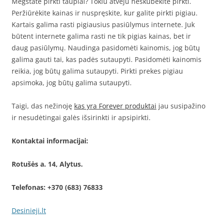
Mėgstate pirkti taupiai? Tokiu atveju neskubėkite pirkti.
Peržiūrėkite kainas ir nuspręskite, kur galite pirkti pigiau.
Kartais galima rasti pigiausius pasiūlymus internete. Juk
būtent internete galima rasti ne tik pigias kainas, bet ir
daug pasiūlymų. Naudinga pasidomėti kainomis, jog būtų
galima gauti tai, kas padės sutaupyti. Pasidomėti kainomis
reikia, jog būtų galima sutaupyti. Pirkti prekes pigiau
apsimoka, jog būtų galima sutaupyti.
Taigi, das nežinoję
kas yra Forever produktai
jau susipažino
ir nesudėtingai galės išsirinkti ir apsipirkti.
Kontaktai informacijai:
Rotušės a. 14, Alytus.
Telefonas: +370 (683) 76833
Desinieji.lt