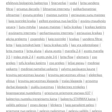
efektyvio biologinės bakterijos
|
fejerverkai
|
sodui
|
brita vandens
filtrai
|
privatus darzelis
|
šiltnamiai internetu
|
polikarbonatiniai
siltnamiai
|
gyvunu prekes
|
maistas sunims
|
geriausias sunu maistas
|
kaip issirinkti kraika
|
gelbsti gyvūnus nuo karščio
|
gyvūnų maudynės
vasarą
|
šunų mityba
|
sausas maistas
|
kačių kraikas
|
kraikas katėms
|
gyvūnams internetu
|
perkamiausios internetu
|
geriausias kraikas
|
akcija prekems
|
zooprekės
|
kaip issirinkti
|
kraikas
|
vandens filtrai
brita
|
kaip ismokyti kate
|
kaciu kraikas tofu
|
kas yra odontologai
|
brita maxtra
|
brita aluna
|
aluna ąsotis
|
marella 2,4
|
ąsotis marella
3,5
|
indas style 2,4
|
ąsotis style 3,6
|
brita flow
|
elemaris
|
zoo
prekes
|
tofu kraikas katėms
|
zoo prekes
|
lęšiai pigiau
|
mediniai
vaikams
|
mediniai nameliai vaikams
|
valymo paslaugos kaune
|
kroviniu pervezimas kaunas
|
kroviniu pervezimas vilnius
|
elektrikas
vilnius
|
kroviniu pervezimas klaipeda
|
tralas klaipeda
|
griovimo
darbai klaipeda
|
siukliu isvezimas
|
klinkerines trinkeles
|
biopreparatai nuotekoms
|
prieziuros priemone starwax 637
|
bakterijos nuoteku irenginiams kaina
|
bakteriju STARWAX kaina
|
valiklis pelesiui
|
stogo danga
|
klinkeris
|
kaip panaikinti pelesi
|
priemone nuo pelesio
|
pelesio naikinimas
|
pelesių valiklis
|
pelesio