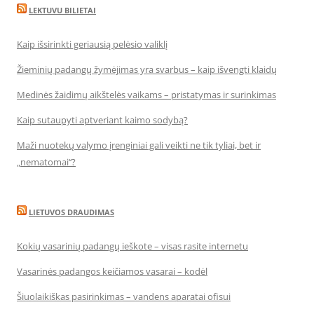
LEKTUVU BILIETAI
Kaip išsirinkti geriausią pelėsio valiklį
Žieminių padangų žymėjimas yra svarbus – kaip išvengti klaidų
Medinės žaidimų aikštelės vaikams – pristatymas ir surinkimas
Kaip sutaupyti aptveriant kaimo sodybą?
Maži nuotekų valymo įrenginiai gali veikti ne tik tyliai, bet ir
„nematomai‘‘?
LIETUVOS DRAUDIMAS
Kokių vasarinių padangų ieškote – visas rasite internetu
Vasarinės padangos keičiamos vasarai – kodėl
Šiuolaikiškas pasirinkimas – vandens aparatai ofisui