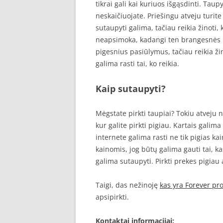
tikrai gali kai kuriuos išgąsdinti. Tau
neskaičiuojate. Priešingu atveju turit
sutaupyti galima, tačiau reikia žinoti, 
neapsimoka, kadangi ten brangesnės kain
pigesnius pasiūlymus, tačiau reikia žin
galima rasti tai, ko reikia.
Kaip sutaupyti?
Mėgstate pirkti taupiai? Tokiu atveju n
kur galite pirkti pigiau. Kartais galim
internete galima rasti ne tik pigias k
kainomis, jog būtų galima gauti tai, k
galima sutaupyti. Pirkti prekes pigiau
Taigi, das nežinoję
kas yra Forever pr
apsipirkti.
Kontaktai informacijai: