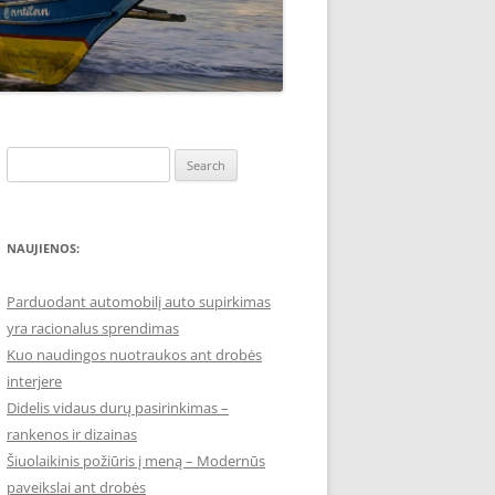
Search
for:
NAUJIENOS:
Parduodant automobilį auto supirkimas
yra racionalus sprendimas
Kuo naudingos nuotraukos ant drobės
interjere
Didelis vidaus durų pasirinkimas –
rankenos ir dizainas
Šiuolaikinis požiūris į meną – Modernūs
paveikslai ant drobės