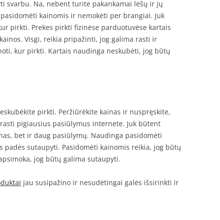
pyti svarbu. Na, nebent turite pakankamai lėšų ir jų
e pasidomėti kainomis ir nemokėti per brangiai. Juk
kur pirkti. Prekes pirkti fizinėse parduotuvėse kartais
os. Visgi, reikia pripažinti, jog galima rasti ir
oti, kur pirkti. Kartais naudinga neskubėti, jog būtų
eskubėkite pirkti. Peržiūrėkite kainas ir nuspręskite,
a rasti pigiausius pasiūlymus internete. Juk būtent
ainas, bet ir daug pasiūlymų. Naudinga pasidomėti
as padės sutaupyti. Pasidomėti kainomis reikia, jog būtų
 apsimoka, jog būtų galima sutaupyti.
oduktai
jau susipažino ir nesudėtingai galės išsirinkti ir