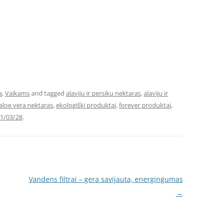
a
,
Vaikams
and tagged
alaviju ir persiku nektaras
,
alaviju ir
aloe vera nektaras
,
ekologiški produktai
,
forever produktai
,
1/03/28
.
Vandens filtrai – gera savijauta, energingumas
→