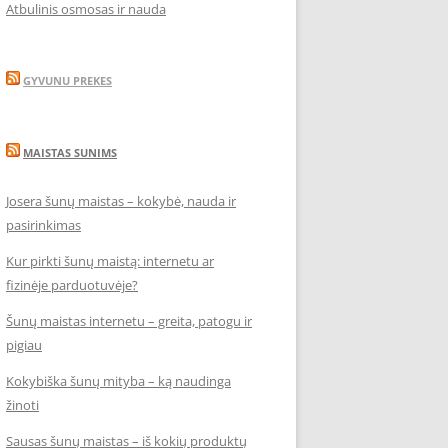
Atbulinis osmosas ir nauda
GYVUNU PREKES
MAISTAS SUNIMS
Josera šunų maistas – kokybė, nauda ir
pasirinkimas
Kur pirkti šunų maistą: internetu ar
fizinėje parduotuvėje?
Šunų maistas internetu – greita, patogu ir
pigiau
Kokybiška šunų mityba – ką naudinga
žinoti
Sausas šunų maistas – iš kokių produktų