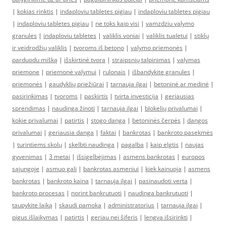
|
kokias rinktis
|
indaploviu tabletes pigiau
|
indaploviu tabletes pigiau
|
indaploviu tabletes pigiau
|
ne toks kaip visi
|
vamzdziu valymo
granules
|
indaploviu tabletes
|
valiklis voniai
|
valiklis tualetui
|
stiklų
ir veidrodžių valiklis
|
tvoroms iš betono
|
valymo priemonės
|
parduodu mišką
|
išskirtinė tvora
|
straipsnių talpinimas
|
valymas
priemone
|
priemonė valymui
|
rulonais
|
išbandykite granules
|
priemonės
|
gaudyklių priežiūrai
|
tarnauja ilgai
|
betoninė ar medinė
|
pasirinkimas
|
tvoroms
|
paskirtis
|
tvirta investicija
|
geriausias
sprendimas
|
naudinga žinoti
|
tarnauja ilgai
|
blokelių privalumai
|
kokie privalumai
|
patirtis
|
stogo danga
|
betoninės čerpės
|
dangos
privalumai
|
geriausia danga
|
faktai
|
bankrotas
|
bankroto pasekmės
|
turintiems skolų
|
skelbti naudinga
|
pagalba
|
kaip elgtis
|
naujas
gyvenimas
|
3 metai
|
išsigelbėjimas
|
asmens bankrotas
|
europos
sąjungoje
|
asmuo gali
|
bankrotas asmeniui
|
kiek kainuoja
|
asmens
bankrotas
|
bankroto kaina
|
tarnauja ilgai
|
pasinaudoti verta
|
bankroto procesas
|
norint bankrutuoti
|
naudinga bankrutuoti
|
taupykite laiką
|
skaudi pamoka
|
administratorius
|
tarnauja ilgai
|
pigus išlaikymas
|
patirtis
|
geriau nei šiferis
|
lengva išsirinkti
|