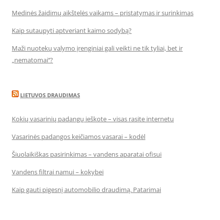
Medinės žaidimų aikštelės vaikams – pristatymas ir surinkimas
Kaip sutaupyti aptveriant kaimo sodybą?
Maži nuotekų valymo įrenginiai gali veikti ne tik tyliai, bet ir
„nematomai‘‘?
LIETUVOS DRAUDIMAS
Kokių vasarinių padangų ieškote – visas rasite internetu
Vasarinės padangos keičiamos vasarai – kodėl
Šiuolaikiškas pasirinkimas – vandens aparatai ofisui
Vandens filtrai namui – kokybei
Kaip gauti pigesnį automobilio draudimą. Patarimai