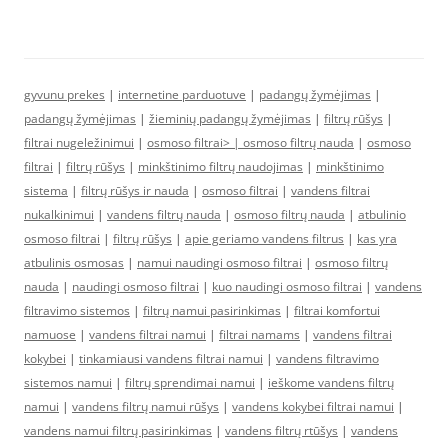
gyvunu prekes
|
internetine parduotuve
|
padangų žymėjimas
|
padangų žymėjimas
|
žieminių padangų žymėjimas
|
filtrų rūšys
|
filtrai nugeležinimui
|
osmoso filtrai> |
osmoso filtrų nauda
|
osmoso
filtrai
|
filtrų rūšys
|
minkštinimo filtrų naudojimas
|
minkštinimo
sistema
|
filtrų rūšys ir nauda
|
osmoso filtrai
|
vandens filtrai
nukalkinimui
|
vandens filtrų nauda
|
osmoso filtrų nauda
|
atbulinio
osmoso filtrai
|
filtrų rūšys
|
apie geriamo vandens filtrus
|
kas yra
atbulinis osmosas
|
namui naudingi osmoso filtrai
|
osmoso filtrų
nauda
|
naudingi osmoso filtrai
|
kuo naudingi osmoso filtrai
|
vandens
filtravimo sistemos
|
filtrų namui pasirinkimas
|
filtrai komfortui
namuose
|
vandens filtrai namui
|
filtrai namams
|
vandens filtrai
kokybei
|
tinkamiausi vandens filtrai namui
|
vandens filtravimo
sistemos namui
|
filtrų sprendimai namui
|
ieškome vandens filtrų
namui
|
vandens filtrų namui rūšys
|
vandens kokybei filtrai namui
|
vandens namui filtrų pasirinkimas
|
vandens filtrų rtūšys
|
vandens