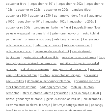
aquaphor filtrai
|
aquaphor ro-101s
|
aquaphor ro-202s
|
aquaphor ro-
102s
|
aquaphor ro-202s
|
aquaphor ro-206s
|
vandens filtrai
|
aquaphor s800
|
aquaphor s550
|
geriamo vandens filtrai
|
aquaphor
s1000
|
aquaphor ro 101s
|
aquaphor 102s
|
aquaphor ro 202s
|
aquaphor ro 206s
|
vandens minkstinimo filtrai
|
nugeležinimo filtrai
|
pelesio kvapa galima panaikinti
|
priemone nuo voru
|
lauko kubilai
pardavimui
|
priemonė nuo vorų
|
telefonų remontas
|
kas yra seo
|
priemone nuo voru
|
telefonų remontas
|
telefonų remontas
|
priemonė nuo vorų
|
lauko kubilai pardavimui
|
seo straipsniu
talpinimas
|
geriausias pelėsio valiklis
|
seo straipsniu talpinimas
|
kaip
isvengti pelesio atsiradimo namuose
|
kaip išsirinkti geriausią valiklį
pelėsiui
|
puiki dovana vaikams
|
smagiam žaidimui kieme
|
aikštelės
vaikų laiko praleidimui
|
telefonų remontas naudingas
|
geriausias
kaciu kraikas
|
dazniausiai gendantys telefonai
|
geriausias maistas
sterilizuotoms katėms
|
padangų žymėjimas
|
mobiliųjų telefonų
remontas
|
sterilizuotoms katėms geriausias
|
kiek kainuoja kubilai
|
dažnai gendantys telefonai
|
geriausias vonios valiklis
|
elektromobiliu
ikrovimo stoteliu pletra lietuvoje
|
lietuvoje daugeja stoteliu
|
padangų
žymėjimas reikalingas
|
vasarinės padangos elektromobiliams
|