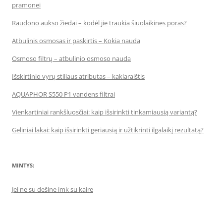
pramonei
Raudono aukso žiedai – kodėl jie traukia šiuolaikines poras?
Atbulinis osmosas ir paskirtis – Kokia nauda
Osmoso filtrų – atbulinio osmoso nauda
Išskirtinio vyrų stiliaus atributas – kaklaraištis
AQUAPHOR S550 P1 vandens filtrai
Vienkartiniai rankšluosčiai: kaip išsirinkti tinkamiausią variantą?
Geliniai lakai: kaip išsirinkti geriausią ir užtikrinti ilgalaikį rezultatą?
MINTYS:
Jei ne su dešine imk su kaire