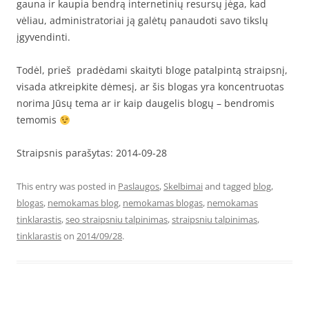
gauna ir kaupia bendrą internetinių resursų jėga, kad
vėliau, administratoriai ją galėtų panaudoti savo tikslų
įgyvendinti.
Todėl, prieš pradėdami skaityti bloge patalpintą straipsnį,
visada atkreipkite dėmesį, ar šis blogas yra koncentruotas
norima Jūsų tema ar ir kaip daugelis blogų – bendromis
temomis
Straipsnis parašytas: 2014-09-28
This entry was posted in
Paslaugos
,
Skelbimai
and tagged
blog
,
blogas
,
nemokamas blog
,
nemokamas blogas
,
nemokamas
tinklarastis
,
seo straipsniu talpinimas
,
straipsniu talpinimas
,
tinklarastis
on
2014/09/28
.