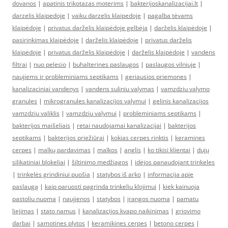
dovanos
|
apatinis trikotazas moterims
|
bakterijoskanalizacijai.lt
|
darzelis klaipedoje
|
vaiku darzelis klaipedoje
|
pagalba tėvams
klaipėdoje
|
privatus darželis klaipėdoje gelbėja
|
darželis klaipėdoje
|
pasirinkimas klaipėdoje
|
darželis klaipėdoje
|
privatus darželis
klaipėdoje
|
privatus darželis klaipėdoje
|
darželis klaipėdoje
|
vandens
filtrai
|
nuo pelesio
|
buhalterines paslaugos
|
paslaugos vilniuje
|
naujiems ir probleminiams septikams
|
geriausios priemones
|
kanalizaciniai vandenys
|
vandens suliniu valymas
|
vamzdziu valymo
granules
|
mikrogranules kanalizacijos valymui
|
gelinis kanalizacijos
vamzdziu valiklis
|
vamzdziu valymui
|
probleminiams septikams
|
bakterijos maišeliais
|
retai naudojamai kanalizacijai
|
bakterijos
septikams
|
bakterijos priežiūrai
|
kokias cerpes rinktis
|
keramines
cerpes
|
malkų pardavimas
|
malkos
|
anglis
|
ko tikisi klientai
|
dujų
silikatiniai blokeliai
|
šiltinimo medžiagos
|
idėjos panaudojant trinkeles
|
trinkelės grindiniui puošia
|
statybos iš arko
|
informacija apie
paslaugą
|
kaip paruosti pagrinda trinkeliu klojimui
|
kiek kainuoja
pastoliu nuoma
|
naujienos
|
statybos
|
įrangos nuoma
|
pamatu
liejimas
|
stato namus
|
kanalizacijos kvapo naikinimas
|
griovimo
darbai
|
samotines plytos
|
keramikines cerpes
|
betono cerpes
|