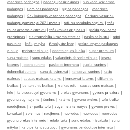
vasarines padangos
|
padangu pasirinkimas
|
nuo kada keiciamos
padangos
|
ziemines padangos
|
pigios padangos
|
vasarines
padangos
|
Kiek kainuoja vasarines padangos
|
Geriausi vasariniu
padangu gamintojai 2021 metais
|
tofu su bambuko anglimi
|
tofu
zalios arbatos ekstraktu
|
tofu kraikas originalus
|
prekiu gyvunams
grazinimas
|
elektromobiliu ikrovimo stoteles
|
paskolos bustui
|
mini
paskolos
|
kačių mityba
|
išmokykite katę
|
perkraustymo paslaugos
vilniuje
|
meistras vilniuje
|
odontologijos klinika
|
super premium
|
sunu maistas
|
sunu edalas
|
valandinis darzelis vilniuje
|
josera
katems
|
josera sunims
|
paskolos internetu
|
guoliai sunims
|
dubeneliai sunims
|
sunu dziovintuvai
|
konservai sunims
|
kaciu
tualetas
|
sausas maistas katems
|
konservai katems
|
silikoninis
kraikas
|
bentonitinis kraikas
|
kraikas tofu
|
sausas sunu maistas
|
info
|
kaip sutaupyti gyvunams
|
prekes gyvunams
|
gyvunu prieziura
|
gyvunu augintojams
|
šunims
|
katėms
|
gyvunu prekes
|
tofu kraiko
naudojimas
|
ar patiks tofu
|
augalinė alternatyva
|
gyvunu prekes
|
kontaktai
|
apie mus
|
naujienos
|
nuorodos
|
nuorodos
|
nuorodos
|
gyvunu prekes internetu
|
edalo itaka
|
sunu edalas ir isvaizda
|
sunu
mityba
|
kaip perkant sutaupyti
|
gyvunams parduotuve internetu
|