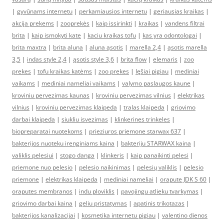
|
gyvūnams internetu
|
perkamiausios internetu
|
geriausias kraikas
|
akcija prekems
|
zooprekės
|
kaip issirinkti
|
kraikas
|
vandens filtrai
brita
|
kaip ismokyti kate
|
kaciu kraikas tofu
|
kas yra odontologai
|
brita maxtra
|
brita aluna
|
aluna ąsotis
|
marella 2,4
|
ąsotis marella
3,5
|
indas style 2,4
|
ąsotis style 3,6
|
brita flow
|
elemaris
|
zoo
prekes
|
tofu kraikas katėms
|
zoo prekes
|
lęšiai pigiau
|
mediniai
vaikams
|
mediniai nameliai vaikams
|
valymo paslaugos kaune
|
kroviniu pervezimas kaunas
|
kroviniu pervezimas vilnius
|
elektrikas
vilnius
|
kroviniu pervezimas klaipeda
|
tralas klaipeda
|
griovimo
darbai klaipeda
|
siukliu isvezimas
|
klinkerines trinkeles
|
biopreparatai nuotekoms
|
prieziuros priemone starwax 637
|
bakterijos nuoteku irenginiams kaina
|
bakteriju STARWAX kaina
|
valiklis pelesiui
|
stogo danga
|
klinkeris
|
kaip panaikinti pelesi
|
priemone nuo pelesio
|
pelesio naikinimas
|
pelesių valiklis
|
pelesio
priemone
|
elektrikas klaipeda
|
mediniai nameliai
|
orapute JDK S 60
|
oraputes membranos
|
indu ploviklis
|
pavojingu atlieku tvarkymas
|
griovimo darbai kaina
|
geliu pristatymas
|
apatinis trikotazas
|
bakterijos kanalizacijai
|
kosmetika internetu pigiau
|
valentino dienos