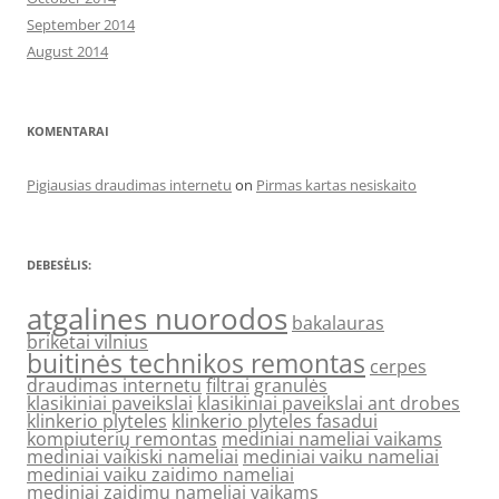
September 2014
August 2014
KOMENTARAI
Pigiausias draudimas internetu
on
Pirmas kartas nesiskaito
DEBESĖLIS:
atgalines nuorodos
bakalauras
briketai vilnius
buitinės technikos remontas
cerpes
draudimas internetu
filtrai
granulės
klasikiniai paveikslai
klasikiniai paveikslai ant drobes
klinkerio plyteles
klinkerio plyteles fasadui
kompiuterių remontas
mediniai nameliai vaikams
mediniai vaikiski nameliai
mediniai vaiku nameliai
mediniai vaiku zaidimo nameliai
mediniai zaidimu nameliai vaikams