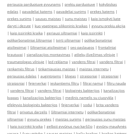
geriausia parduotuve gyvunams
|
prekiu parduotuve
|
kokybiskas
edalas
|
pavadeliai katems
|
pavadeliai sunims
|
prekes katems
|
prekes sunims
|
sausas maistas
|
sunu maistas
|
kaip ismokyti kate
daryti i dezute
|
kuo ypatingas silikoninis kraikas
|
gyvunu prekiu akcija
|
kaip issirinkti kraika
|
geriausi siltnamiai
|
kaip issirinkti
|
polikarbonatiniai šiltnamiai
|
tvirti siltnamiai
|
polikarbonatiniai
atsiliepimai
|
šiltnamiai atsiliepimai
|
seo paslaugos
|
frontaliniai
krautuvai
|
signalizacijos montavimas
|
atliekų išvežimas vilniuje
|
traumatologas vilniuje
|
led reklama
|
vandens filtrai
|
vandens filtrai
|
renkamės filtrus
|
tinkamiausias maistas
|
maistas internetu
|
geriausias ėdalas
|
augintojams
|
blogas
|
straipsniai
|
straipsniai
|
straipsniai
|
fejerverkai
|
ieskantiems filtru
|
filtrai namui
|
filtru nauda
|
vandens filtrai
|
vandens filtrai
|
biologinės bakterijos
|
kanalizacijos
kvapas
|
kanalizacijos bakterijos
|
medinis namelis su ciuozykla
|
efektyvio biologinės bakterijos
|
fejerverkai
|
sodui
|
brita vandens
filtrai
|
privatus darzelis
|
šiltnamiai internetu
|
polikarbonatiniai
siltnamiai
|
gyvunu prekes
|
maistas sunims
|
geriausias sunu maistas
|
kaip issirinkti kraika
|
gelbsti gyvūnus nuo karščio
|
gyvūnų maudynės
vasarą
|
šunų mityba
|
sausas maistas
|
kačių kraikas
|
kraikas katėms