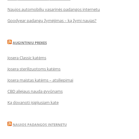
Naujos automobilių vasarinės padangos internetu
Goodyear padangų žymėjimas – ką žymi naujas?
AUGINTINIU PREKES
Josera Classic katėms
Josera sterilizuotoms katėms
Josera maistas katėms – atsiliepimai
CBD aliejaus nauda gyvūnams
Ką dovanoti įsigijusiam katę
NAUJOS PADANGOS INTERNETU