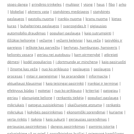
stogo danga
|
grindinio trinkeles
|
multipor
|
ytong
|
haus
|
fibo
|
arko
|
blokeliai
|
akmens vata
|
statybines medziagos
|
statybinės
paslaugos
|
pastoliu nuoma
|
įrankių nuoma
|
kranu nuoma
|
kietas
kuras
|
buhalterines paslaugos
|
svarosgidas.lt
|
pigiausias
automobilio draudimas
|
populiari paslauga
|
kaip sutrumpinti
|
iššūkiai kelionėje
|
vežame
|
vežami keleiviai
|
kas veža
|
taisyklės ir
pareigos
|
ieškote kas parvežtų
|
berlynas, hamburgas, hanoveris
|
kelionės vasarą
|
geriau nei autobusu
|
kam pirmenybė
|
atkreipti
dėmesį
|
kodėl populiarios
|
į dortmundą ar mincheną
|
kaip pasiruošti
|
žinome kas veža
|
nuo ko priklauso
|
paslaugos
|
paslaugos
|
procesas
|
mitai ir paneigimai
|
ką prarandate
|
informacija
|
aktualiausi klausimai
|
kaip teisingai pasirinkti
|
įrankiai ir terminai
|
efektyvus būdas
|
epitetai
|
nuo ko priklauso
|
kriterijai
|
patogiau
|
geriau
|
planuojate kelionę
|
renkantis tiekėją
|
populiari paslauga
|
mikriukais
|
patogus susisiekimas
|
skaičiuojate atstumą
|
renkatės
mikriukus
|
kokybės pasirinkimas
|
ekonomiški sprendimai
|
kuriame
|
verta rinktis
|
įtakoja
|
kaip sukurti
|
geriausias sprendimas
|
geriausias pasirinkimas
|
dangos pasirinkimas
|
gaminio istorija
|
palyginkime už ar prieš
|
pagalbininkas buičiai
|
priemonė kamščiams