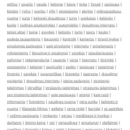
atšilus
|
saugūs
|
nauda
|
kelionei
|
kaina
|
tinka
|
žinutė
|
paslauga
|
klaidos
|
ryšys
|
svarbu
|
info
|
atostogoms
|
akcijos
|
mikroautobusu
nuoma
|
turto
|
kelionės draudimas
|
turto
|
sveikatos
|
kelionės
|
kasko
|
civilinės atsakomybės
|
automobilio
|
draudimas internetu
|
teisės aktai
|
kaina
|
gyvybės
|
kelionių
|
turto
|
tpvca
|
kasko
|
padeda taupantiems
|
bausmės
|
kontrolė
|
kameros
|
tiriami įvykiai
|
privalomos paslaugos
|
apie privalomą
|
internetu
|
privalomasis
|
vykstantiems
|
klausimai ir atsakymai
|
sąvokos
|
populiariausias
|
požymiai
|
rekomendacija
|
saugoja
|
verta
|
internetu
|
išsirinkti
|
atostogoms
|
kelionei
|
pasiruošti
|
padės
|
paslauga
|
patarimai
|
žmonės
|
sąvokos
|
savanoriškas
|
brangios
|
paprasta
|
draudimo
naujienos
|
draudimas internetu
|
pigios padangos
|
straipsnių
talpinimas
|
skrydžiai
|
straipsnių talpinimas
|
straipsnių talpinimas
|
seo straipsniu talpinimas
|
apie paslaugas
|
atvejai
|
kaip rasti
|
informacija
|
šventėms
|
naudinga nuoma
|
nėra sunku
|
kelionės ir
nuoma
|
Klaipėda-Vilnius
|
gelbėja
|
verta rinkti
|
barzdai
|
pc paieškos
|
vežimo paslaugos
|
renkantis
|
geriau
|
medžiagos ir įrankiai
|
darbams
|
liejimo kaina
|
visi
|
nenaudinga
|
privalumai
|
skelbimai
|
paieškos
|
išsirinkti
|
būtina
|
pirkti
|
kriterijai
|
motyvacija
|
blokeliai
|