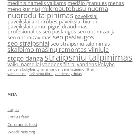
medinis namelis vaikams
medžio granulės
menas
mikroautobusu nuoma
meno kuriniai
nuorodu talpinimas
paveikslai
paveikslai ant drobes
paveikslai biurui
paveikslai namui
pigus draudimas
profesionalios seo paslaugos
seo optimizacija
seo paslaugos
seo optimizavimas
seo straipsniai
seo straipsniu talpinimas
skalbimo mašinų remontas vilniuje
straipsniu talpinimas
stogo danga
vaiku nameliai
vandens filtrai
vandens kokybe
vandens kokybės tyrimai
vandens minkstinimo filtrai
vandens nugeležinimo filtrai
vandens tyrimas
META
Log in
Entries feed
Comments feed
WordPress.org