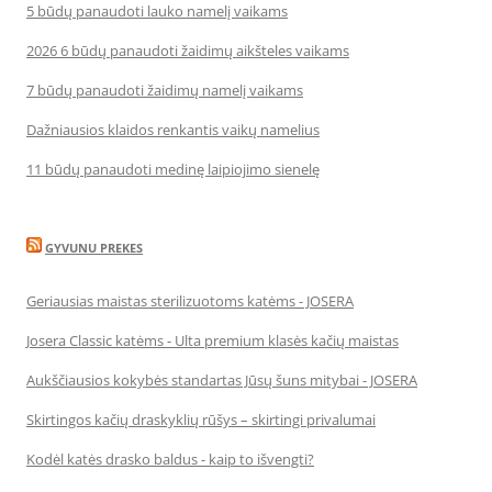
5 būdų panaudoti lauko namelį vaikams
2026 6 būdų panaudoti žaidimų aikšteles vaikams
7 būdų panaudoti žaidimų namelį vaikams
Dažniausios klaidos renkantis vaikų namelius
11 būdų panaudoti medinę laipiojimo sienelę
GYVUNU PREKES
Geriausias maistas sterilizuotoms katėms - JOSERA
Josera Classic katėms - Ulta premium klasės kačių maistas
Aukščiausios kokybės standartas Jūsų šuns mitybai - JOSERA
Skirtingos kačių draskyklių rūšys – skirtingi privalumai
Kodėl katės drasko baldus - kaip to išvengti?