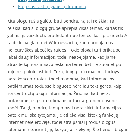
Kaip susirasti pigiausią draudimą
;
Kita blogų rūšis galėtų būti bendra. Ką tai reiškia? Tai
reiškia, kad ši blogų grupė aprėpia visas temas, kurias tik
galima įsivaizduoti, pradedant nuo temos, kuri prasideda A
raide ir baigiant net W ir nesvarbu, kad naudojamos
nelietuviškos abėcėlės raidės. Tokie blogai turi prikaupę
labai daug informacijos, todėl neabejojame, kad jame
atrasite ką nors ir savo ieškoma tema, bet… Visuomet po
kojomis painiojasi bet. Tokių blogų informacinis turinys
nėra koncentruotas, todėl manoma, kad informacijos
patikimumas tokiuose bloguose nėra jau toks geras, kaip
koncentruotų blogų informacija. Žinoma, kad nėra,
pritarsime Jūsų sprendimams ir tuoj argumentuosime
kodėl. Taigi, bendrų temų blogai nėra skirti informacijos
pateikimui skaitytojams, jie atlieka visai kitokią funkciją
internetinėje erdvėje, todėl straipsniai į tokius blogus
talpinami nežiūrint į jų kokybę ar kiekybę. Šie bendri blogai