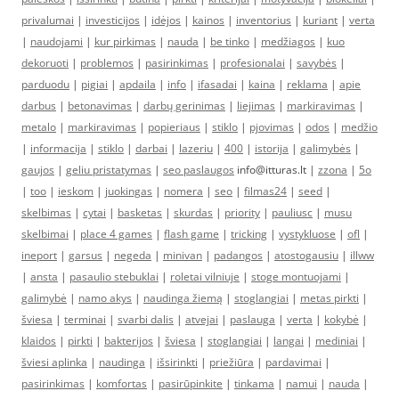
privalumai
|
investicijos
|
idėjos
|
kainos
|
inventorius
|
kuriant
|
verta
|
naudojami
|
kur pirkimas
|
nauda
|
be tinko
|
medžiagos
|
kuo
dekoruoti
|
problemos
|
pasirinkimas
|
profesionalai
|
savybės
|
parduodu
|
pigiai
|
apdaila
|
info
|
ifasadai
|
kaina
|
reklama
|
apie
darbus
|
betonavimas
|
darbų gerinimas
|
liejimas
|
markiravimas
|
metalo
|
markiravimas
|
popieriaus
|
stiklo
|
pjovimas
|
odos
|
medžio
|
informacija
|
stiklo
|
darbai
|
lazeriu
|
400
|
istorija
|
galimybės
|
gaujos
|
geliu pristatymas
|
seo paslaugos
info@itturas.lt |
zzona
|
5o
|
too
|
ieskom
|
juokingas
|
nomera
|
seo
|
filmas24
|
seed
|
skelbimas
|
cytai
|
basketas
|
skurdas
|
priority
|
pauliusc
|
musu
skelbimai
|
place 4 games
|
flash game
|
tricking
|
vystykluose
|
ofl
|
ineport
|
garsus
|
negeda
|
minivan
|
padangos
|
atostogausiu
|
illww
|
ansta
|
pasaulio stebuklai
|
roletai vilniuje
|
stoge montuojami
|
galimybė
|
namo akys
|
naudinga žiemą
|
stoglangiai
|
metas pirkti
|
šviesa
|
terminai
|
svarbi dalis
|
atvejai
|
paslauga
|
verta
|
kokybė
|
klaidos
|
pirkti
|
bakterijos
|
šviesa
|
stoglangiai
|
langai
|
mediniai
|
šviesi aplinka
|
naudinga
|
išsirinkti
|
priežiūra
|
pardavimai
|
pasirinkimas
|
komfortas
|
pasirūpinkite
|
tinkama
|
namui
|
nauda
|