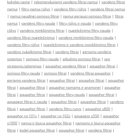
kokybei name
|
rekomenduojami vandens filtrai namui
|
vandens filtrai
namui
|
filtrų namui rūšys
|
vandens filtrų rūšys
|
vandens filtrai namui
|
namui naudingi osmoso filtrai
|
namui geriausi osmoso filtrai
|
filtrai
namui
|
vandens filtrų nauda
|
filtrų rūšys ir nauda
|
vandens filtrų
rūšys
|
vandens minkštinimo filtrai
|
nugeležinimo filtrų nauda
|
vandens filtrai nugeležinimui
|
vandens minkštinimo filtrų nauda
|
vandens filtrų rūšys
|
nugeležinimo ir vandens monkštinimo filtrai
|
vandens nukalkinimo filtrai
|
vandens filtrai
|
geriamo vandens
sistemos
|
osmoso filtrų nauda
|
atbulinio osmoso filtrai
|
seo
straipsniu talpinimas
|
aquaphor vandens filtrai
|
aquaphor filtrai
|
osmoso filtrų nauda
|
osmoso filtrai
|
vandens filtrai aquaphor
|
geriamo vandens filtrai
|
aquaphor filtrai
|
aquaphor filtrai
|
aquaphor
filtrai
|
aquaphor filtrai
|
aquaphor namams ir pramonei
|
aquaphor
filtrai
|
aquaphor filtrai
|
aquaphor filtrų nauda
|
aquaphor filtrai
|
aquapgor filtrai ir nauda
|
aquaphor filtrai
|
aquaphor filtrai
|
vandens
filtrai
|
aquaphor filtrai
|
vandens filtru rusys
|
aquaphor s800
|
aquaphor ro-101s
|
aquaphor ro-102s
|
aquapgor s550
|
aquaphor
s1000
|
namui ir biurui aquaphor filtrai
|
namams ir biurui aquaphor
filtrai
|
kodel aquaphor filtrai
|
aquaphor filtrai
|
vandens filtrai
|