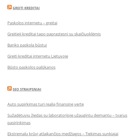
GREITI KREDITAI
Paskolos internetu – greitai
Greitieji kreditai tapo paprastesni su skaičiuoklėmis
Banko paskola būstui
Greiti kreditai internetu Lietuvoje
Būsto paskolos palūkanos
SEO STRAIPSNIAI
Auto supirkimas turi realią finansinę vertę
Sužadėtuvių žiedas su laboratorijoje užaugintu deimantu – tvarus
pasirinkimas
Ekstremalų krūvį atlaikančios medžiagos – Tiekimas sunkiajai