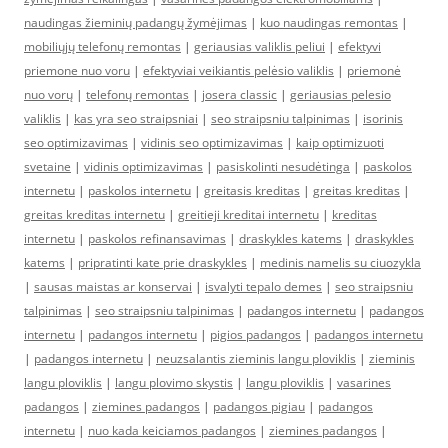
naudingas žieminių padangų žymėjimas
|
kuo naudingas remontas
|
mobiliųjų telefonų remontas
|
geriausias valiklis peliui
|
efektyvi
priemone nuo voru
|
efektyviai veikiantis pelėsio valiklis
|
priemonė
nuo vorų
|
telefonų remontas
|
josera classic
|
geriausias pelesio
valiklis
|
kas yra seo straipsniai
|
seo straipsniu talpinimas
|
isorinis
seo optimizavimas
|
vidinis seo optimizavimas
|
kaip optimizuoti
svetaine
|
vidinis optimizavimas
|
pasiskolinti nesudėtinga
|
paskolos
internetu
|
paskolos internetu
|
greitasis kreditas
|
greitas kreditas
|
greitas kreditas internetu
|
greitieji kreditai internetu
|
kreditas
internetu
|
paskolos refinansavimas
|
draskykles katems
|
draskykles
katems
|
pripratinti kate prie draskykles
|
medinis namelis su ciuozykla
|
sausas maistas ar konservai
|
isvalyti tepalo demes
|
seo straipsniu
talpinimas
|
seo straipsniu talpinimas
|
padangos internetu
|
padangos
internetu
|
padangos internetu
|
pigios padangos
|
padangos internetu
|
padangos internetu
|
neuzsalantis zieminis langu ploviklis
|
zieminis
langu ploviklis
|
langu plovimo skystis
|
langu ploviklis
|
vasarines
padangos
|
ziemines padangos
|
padangos pigiau
|
padangos
internetu
|
nuo kada keiciamos padangos
|
ziemines padangos
|