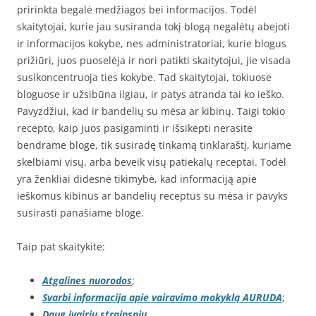
pririnkta begalė medžiagos bei informacijos. Todėl
skaitytojai, kurie jau susiranda tokį blogą negalėtų abejoti
ir informacijos kokybe, nes administratoriai, kurie blogus
prižiūri, juos puoselėja ir nori patikti skaitytojui, jie visada
susikoncentruoja ties kokybe. Tad skaitytojai, tokiuose
bloguose ir užsibūna ilgiau, ir patys atranda tai ko ieško.
Pavyzdžiui, kad ir bandelių su mėsa ar kibinų. Taigi tokio
recepto, kaip juos pasigaminti ir išsikepti nerasite
bendrame bloge, tik susiradę tinkamą tinklaraštį, kuriame
skelbiami visų, arba beveik visų patiekalų receptai. Todėl
yra ženkliai didesnė tikimybė, kad informaciją apie
ieškomus kibinus ar bandelių receptus su mėsa ir pavyks
susirasti panašiame bloge.
Taip pat skaitykite:
Atgalines nuorodos
;
Svarbi informacija apie vairavimo mokyklą AURUDA
;
Daug įvairių straipsnių
.