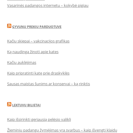
Vasarinės padangos internetu – kokybė pigiau
GYVUNU PREKIU PARDUOTUVE
Kačių skiepai – vakcinacijos grafikas
Ką naudinga žinoti apie kates
Kačių auklėjimas
Kaip pripratinti katę prie draskyklės
Sausas maistas šunims ar konservai – ką rinktis
LEKTUVU BILIETAI
Kaip išsirinkti geriausią pelėsio valiklį
Žieminių padangų žymėjimas yra svarbus – kaip išvengti klaidų