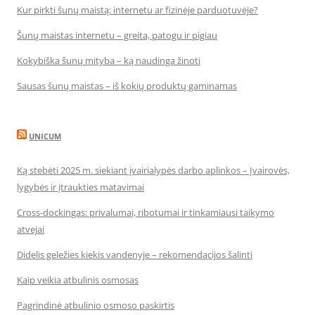
Kur pirkti šunų maistą: internetu ar fizinėje parduotuvėje?
Šunų maistas internetu – greita, patogu ir pigiau
Kokybiška šunų mityba – ką naudinga žinoti
Sausas šunų maistas – iš kokių produktų gaminamas
UNICUM
Ką stebėti 2025 m. siekiant įvairialypės darbo aplinkos – Įvairovės,
lygybės ir įtraukties matavimai
Cross-dockingas: privalumai, ribotumai ir tinkamiausi taikymo
atvejai
Didelis geležies kiekis vandenyje – rekomendacijos šalinti
Kaip veikia atbulinis osmosas
Pagrindinė atbulinio osmoso paskirtis