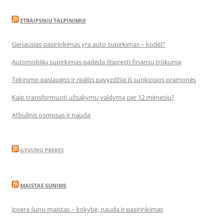
STRAIPSNIU TALPINIMUI
Geriausias pasirinkimas yra auto supirkimas – kodėl?
Automobilių supirkimas padeda išspręsti finansų trūkumą
Tekinimo paslaugos ir realūs pavyzdžiai iš sunkiosios pramonės
Kaip transformuoti užsakymų valdymą per 12 mėnesių?
Atbulinis osmosas ir nauda
GYVUNU PREKES
MAISTAS SUNIMS
Josera šunų maistas – kokybė, nauda ir pasirinkimas