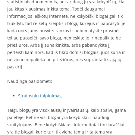
statistiniais duomenimis, bet ar daug jų yra kokybiškų, čia
jau kitas klausimas ir kita tema. Todėl daugumai
informacijos ieškotų internete, ne kokybiški blogai gali tik
trukdyti, tad reikėtų kreiptis į blogų kūrėjus ir paprašyti, jei
kada nors Jums nusvirs rankos ir nebematysite prasmės
toliau puoselėti savo blogą, nemeskite jo ir nepalikite be
priežiūros. Arba jį sunaikinkite, arba pabandykite jį
perleisti kam nors, kad iš tikro domisi blogais, juos kuria ir
nė vieno nepalieka be priežiūros, nes supranta tikrąją jų
paskirtį.
Naudinga pasidomėti:
Straipsniu talpinimas
;
Taigi, blogų yra visokiausių ir įvairiausių, kaip spalvų gama
paletėje. Bet ne visi blogai yra kokybiški ir naudingi
skaitytojams. Bene kokybiškiausi internetiniai tinklaraščiai
yra tie blogai, kurie turi tik vieną temą ir ta tema yra