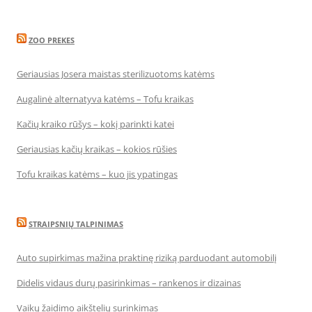
ZOO PREKES
Geriausias Josera maistas sterilizuotoms katėms
Augalinė alternatyva katėms – Tofu kraikas
Kačių kraiko rūšys – kokį parinkti katei
Geriausias kačių kraikas – kokios rūšies
Tofu kraikas katėms – kuo jis ypatingas
STRAIPSNIŲ TALPINIMAS
Auto supirkimas mažina praktinę riziką parduodant automobilį
Didelis vidaus durų pasirinkimas – rankenos ir dizainas
Vaikų žaidimo aikštelių surinkimas