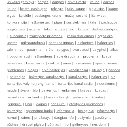
unikalus gaminys
|
čerpės
|
dangos
|
rinktis verta
|
kaune
|
darbas
kaune
|
keitėsi paslaugos
|
toks yra
|
taksi kaune
|
pigiausias
|
kaune
pigus
|
ką siūlo
|
paslaugos kaune
|
mažoji sostinė
|
išsikviesti
|
konkurencija
|
ieškome taxi
|
pigus
|
susisiekimas
|
taksi
|
paslaugos
|
programėlė
|
vilniuje
|
taksi
|
vilnius
|
taxi
|
kainos
|
darbas švedijoje
|
subconit.lt
|
transporto priemonių
|
kasko draudimas
|
rygos oro
uostas
|
mikroautobusu
|
dantu balinimas
|
biologinės
|
bakterijos
|
talpinimas
|
patarimai
|
siūlo
|
sąlygos
|
svarbiausi
|
palyginti
|
laikas
|
populiariausi
|
ieškantiems
|
apie draudimą
|
problema
|
kvapai
|
nepatinka
|
kanalizacija
|
naikina
|
kaina
|
priemonės
|
sprendžiamos
problemos
|
blogas
|
apie bakterijas
|
kanalizacijai
|
situacija
|
padeda
|
bakterijos
|
bakterijos kanalizacijai
|
kanalizacijai
|
bakterijos
|
bio
|
bakterijos valymo įrenginiams
|
bakterijos kanalizacijai
|
nuotekoms
|
nauda
|
švara
|
bio
|
bakterijos
|
renkamės
|
kvapas
|
kvapas
|
nemalonus
|
ar kenkia
|
kaip atsikratyti
|
patarimai
|
kokybė
|
įrenginiai
|
tipai
|
kvapas
|
priežiūrai
|
efektyvios priemonės
|
bakterijos
|
sprendimo būdai
|
informacija
|
biologiniai
|
informacija
|
namui
|
kainos
|
priežastys
|
daugiau info
|
požymiai
|
pasiūlymai
|
būtinas
|
drausti pigiau
|
būtinas
|
info
|
galimybės
|
nesidomi
|