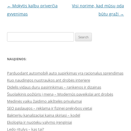
Post
←
Mokytis kalbų priverčia
Visi norime, kad mūsų oda
navigation
gyvenimas
būtų graži
→
Search
for:
NAUJIENOS:
Parduodant automobilį auto supirkimas yra racionalus sprendimas
Kuo naudingos nuotraukos ant drobės interjere
Didelis vidaus durų pasirinkimas – rankenos ir dizainas
Šiuolaikinis požiūris į meną – Modernūs paveikslai ant drobės
Medinės vaikų žaidimo aikštelės privalumai
SEO paslaugos – reklama ir fizinei prekybos vietai
Bakterijų kanalizacijai kaina skiriasi – kodėl
Ekologija ir nuotekų valymo įrenginiai
Ledo ritulys – kas tai?