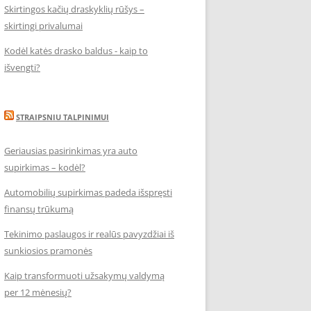
Skirtingos kačių draskyklių rūšys –
skirtingi privalumai
Kodėl katės drasko baldus - kaip to
išvengti?
STRAIPSNIU TALPINIMUI
Geriausias pasirinkimas yra auto
supirkimas – kodėl?
Automobilių supirkimas padeda išspręsti
finansų trūkumą
Tekinimo paslaugos ir realūs pavyzdžiai iš
sunkiosios pramonės
Kaip transformuoti užsakymų valdymą
per 12 mėnesių?