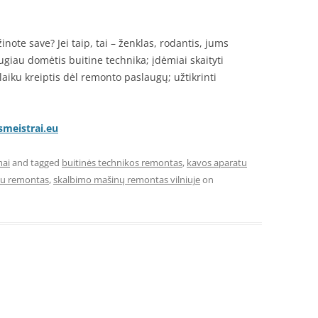
inote save? Jei taip, tai – ženklas, rodantis, jums
augiau domėtis buitine technika; įdėmiai skaityti
 laiku kreiptis dėl remonto paslaugų; užtikrinti
smeistrai.eu
mai
and tagged
buitinės technikos remontas
,
kavos aparatu
vu remontas
,
skalbimo mašinų remontas vilniuje
on