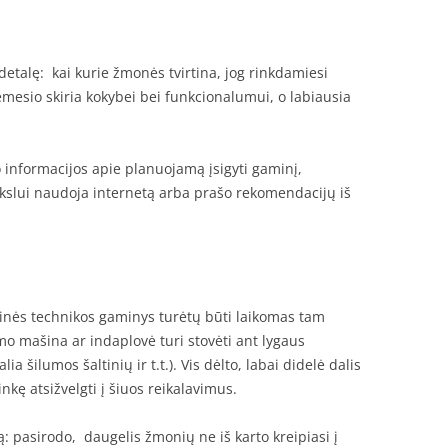
 detalę: kai kurie žmonės tvirtina, jog rinkdamiesi
mesio skiria kokybei bei funkcionalumui, o labiausia
ko informacijos apie planuojamą įsigyti gaminį,
slui naudoja internetą arba prašo rekomendacijų iš
itinės technikos gaminys turėtų būti laikomas tam
mo mašina ar indaplovė turi stovėti ant lygaus
a šilumos šaltinių ir t.t.). Vis dėlto, labai didelė dalis
nkę atsižvelgti į šiuos reikalavimus.
ą: pasirodo, daugelis žmonių ne iš karto kreipiasi į