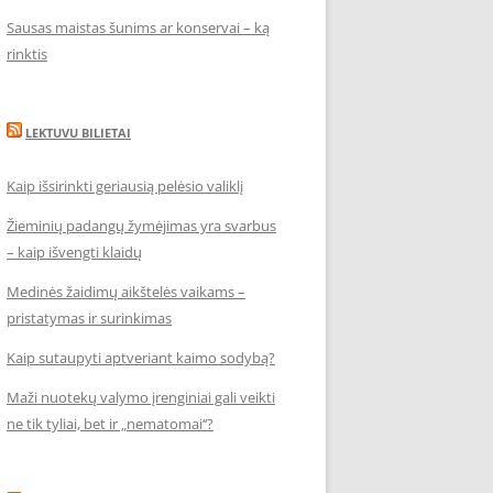
Sausas maistas šunims ar konservai – ką
rinktis
LEKTUVU BILIETAI
Kaip išsirinkti geriausią pelėsio valiklį
Žieminių padangų žymėjimas yra svarbus
– kaip išvengti klaidų
Medinės žaidimų aikštelės vaikams –
pristatymas ir surinkimas
Kaip sutaupyti aptveriant kaimo sodybą?
Maži nuotekų valymo įrenginiai gali veikti
ne tik tyliai, bet ir „nematomai‘‘?