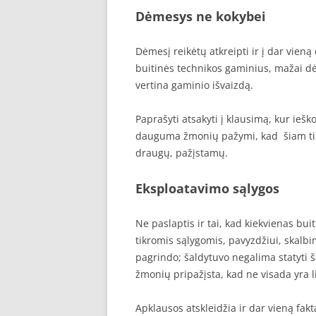
Dėmesys ne kokybei
Dėmesį reikėtų atkreipti ir į dar vieną
buitinės technikos gaminius, mažai dė
vertina gaminio išvaizdą.
Paprašyti atsakyti į klausimą, kur ieš
dauguma žmonių pažymi, kad šiam tik
draugų, pažįstamų.
Eksploatavimo sąlygos
Ne paslaptis ir tai, kad kiekvienas bu
tikromis sąlygomis, pavyzdžiui, skalbi
pagrindo; šaldytuvo negalima statyti šali
žmonių pripažįsta, kad ne visada yra li
Apklausos atskleidžia ir dar vieną fakt