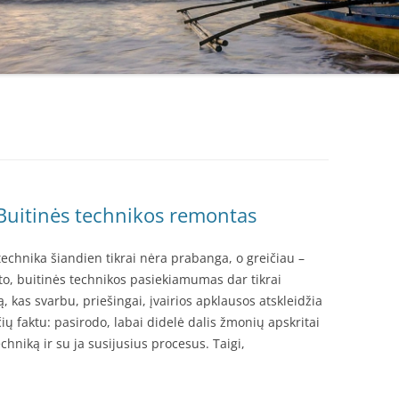
. Buitinės technikos remontas
 technika šiandien tikrai nėra prabanga, o greičiau –
o, buitinės technikos pasiekiamumas dar tikrai
ą, kas svarbu, priešingai, įvairios apklausos atskleidžia
ių faktu: pasirodo, labai didelė dalis žmonių apskritai
chniką ir su ja susijusius procesus. Taigi,