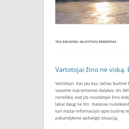
TAG ARCHIVES:
SALDYTUVU REMONTAS
Vartotojai žino ne viską
Vartotojai. Kas jau kas, tačiau buitinė
savaime suprantamas dalykas. Vis dėlt
nereiškia, kad jos naudotojai žino visk
labai daug ne itin maloniai nuteikianč
turi mažai informacijos apie buitinę te
pabandykime apžvelgti situaciją.