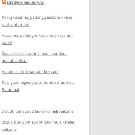
LIETUVOS DRAUDIMAS
Kokių vasarinių padangų ieškote – visas
rasite internetu
Vasarinės padangos keičiamos vasarai –
kodėl
Šiuolaikiškas pasirinkimas – vandens
aparatai ofisui
Vandens filtrai namui – kokybei
Kaip gauti pigesnį automobilio draudimą.
Patarimai
5 būdų panaudoti lauko namelį vaikams
2026 6 būdų panaudoti žaidimų aikšteles
vaikams