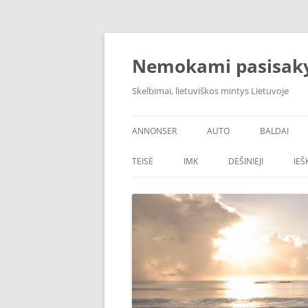
Skip
to
content
Nemokami pasisak
Skelbimai, lietuviškos mintys Lietuvoje
ANNONSER
AUTO
BALDAI
TEISĖ
IMK
DEŠINIEJI
IE