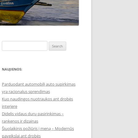
Search
for:
NAUJIENOS:
Parduodant automobilį auto supirkimas
yra racionalus sprendimas
Kuo naudingos nuotraukos ant drobės
interjere
Didelis vidaus durų pasirinkimas –
rankenos ir dizainas
Šiuolaikinis požiūris į meną – Modernūs
paveikslai ant drobės