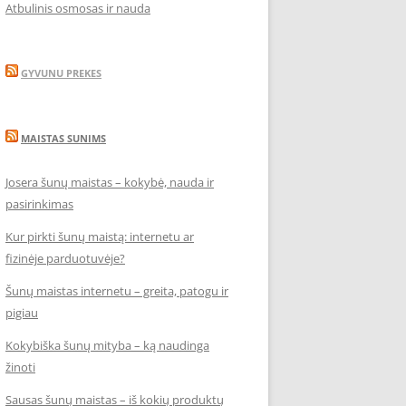
Atbulinis osmosas ir nauda
GYVUNU PREKES
MAISTAS SUNIMS
Josera šunų maistas – kokybė, nauda ir
pasirinkimas
Kur pirkti šunų maistą: internetu ar
fizinėje parduotuvėje?
Šunų maistas internetu – greita, patogu ir
pigiau
Kokybiška šunų mityba – ką naudinga
žinoti
Sausas šunų maistas – iš kokių produktų