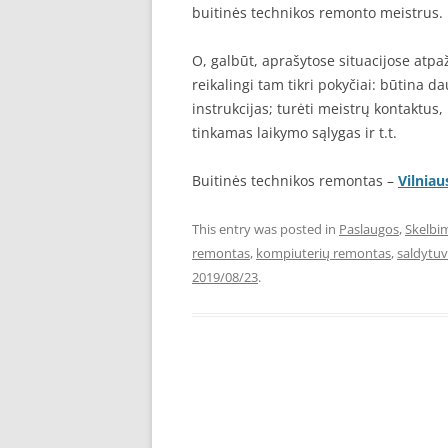
buitinės technikos remonto meistrus.
O, galbūt, aprašytose situacijose atpaž
reikalingi tam tikri pokyčiai: būtina d
instrukcijas; turėti meistrų kontaktus,
tinkamas laikymo sąlygas ir t.t.
Buitinės technikos remontas –
Vilniau
This entry was posted in
Paslaugos
,
Skelbi
remontas
,
kompiuterių remontas
,
saldytu
2019/08/23
.