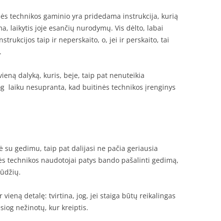
nės technikos gaminio yra pridedama instrukcija, kurią
oma, laikytis joje esančių nurodymų. Vis dėlto, labai
trukcijos taip ir neperskaito, o, jei ir perskaito, tai
.
vieną dalyką, kuris, beje, taip pat nenuteikia
siog laiku nesupranta, kad buitinės technikos įrenginys
ė su gedimu, taip pat dalijasi ne pačia geriausia
nės technikos naudotojai patys bando pašalinti gedimą,
gūdžių.
vieną detalę: tvirtina, jog, jei staiga būtų reikalingas
tiesiog nežinotų, kur kreiptis.