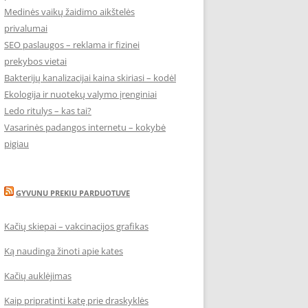
Medinės vaikų žaidimo aikštelės
privalumai
SEO paslaugos – reklama ir fizinei
prekybos vietai
Bakterijų kanalizacijai kaina skiriasi – kodėl
Ekologija ir nuotekų valymo įrenginiai
Ledo ritulys – kas tai?
Vasarinės padangos internetu – kokybė
pigiau
GYVUNU PREKIU PARDUOTUVE
Kačių skiepai – vakcinacijos grafikas
Ką naudinga žinoti apie kates
Kačių auklėjimas
Kaip pripratinti katę prie draskyklės