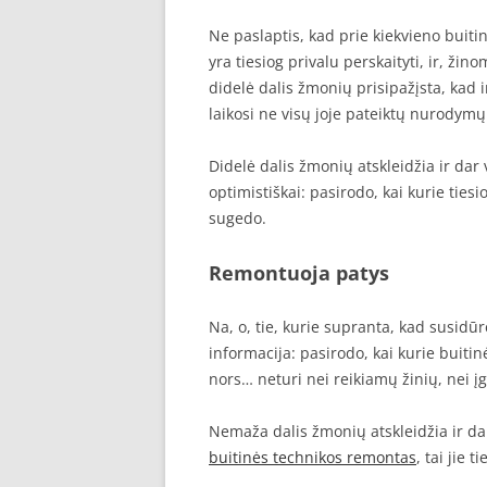
Ne paslaptis, kad prie kiekvieno buiti
yra tiesiog privalu perskaityti, ir, žin
didelė dalis žmonių prisipažįsta, kad ins
laikosi ne visų joje pateiktų nurodymų
Didelė dalis žmonių atskleidžia ir dar 
optimistiškai: pasirodo, kai kurie tie
sugedo.
Remontuoja patys
Na, o, tie, kurie supranta, kad susidūr
informacija: pasirodo, kai kurie buiti
nors… neturi nei reikiamų žinių, nei į
Nemaža dalis žmonių atskleidžia ir dar 
buitinės technikos remontas
, tai jie 