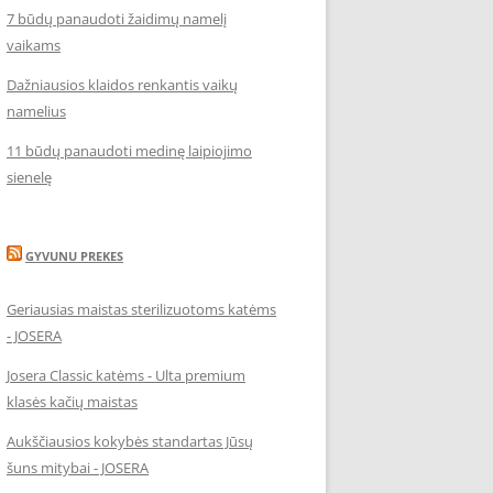
7 būdų panaudoti žaidimų namelį
vaikams
Dažniausios klaidos renkantis vaikų
namelius
11 būdų panaudoti medinę laipiojimo
sienelę
GYVUNU PREKES
Geriausias maistas sterilizuotoms katėms
- JOSERA
Josera Classic katėms - Ulta premium
klasės kačių maistas
Aukščiausios kokybės standartas Jūsų
šuns mitybai - JOSERA