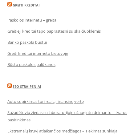
GREITI KREDITAI
Paskolos internetu – greitai
Greitieji kreditai tapo paprastesni su skaičiuoklėmis
Banko paskola būstui
Greiti kreditai internetu Lietuvoje
Būsto paskolos palūkanos
SEO STRAIPSNIAI
Auto supirkimas turi realią finansinę vertę
Sužadėtuvių žiedas su laboratorijoje užaugintu deimantu – tvarus
pasirinkimas
Ekstremalų krūvį atlaikančios medžiagos – Tiekimas sunkiajai