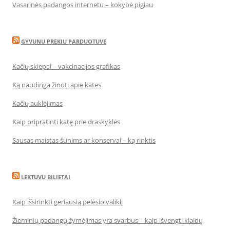
Vasarinės padangos internetu – kokybė pigiau
GYVUNU PREKIU PARDUOTUVE
Kačių skiepai – vakcinacijos grafikas
Ką naudinga žinoti apie kates
Kačių auklėjimas
Kaip pripratinti katę prie draskyklės
Sausas maistas šunims ar konservai – ką rinktis
LEKTUVU BILIETAI
Kaip išsirinkti geriausią pelėsio valiklį
Žieminių padangų žymėjimas yra svarbus – kaip išvengti klaidų