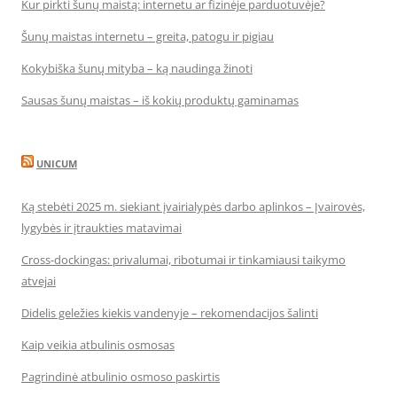
Kur pirkti šunų maistą: internetu ar fizinėje parduotuvėje?
Šunų maistas internetu – greita, patogu ir pigiau
Kokybiška šunų mityba – ką naudinga žinoti
Sausas šunų maistas – iš kokių produktų gaminamas
UNICUM
Ką stebėti 2025 m. siekiant įvairialypės darbo aplinkos – Įvairovės,
lygybės ir įtraukties matavimai
Cross-dockingas: privalumai, ribotumai ir tinkamiausi taikymo
atvejai
Didelis geležies kiekis vandenyje – rekomendacijos šalinti
Kaip veikia atbulinis osmosas
Pagrindinė atbulinio osmoso paskirtis