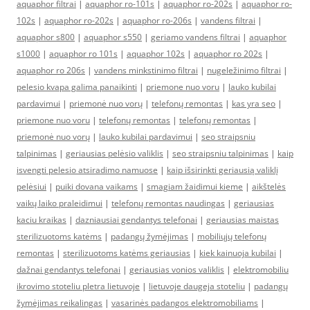
aquaphor filtrai
|
aquaphor ro-101s
|
aquaphor ro-202s
|
aquaphor ro-
102s
|
aquaphor ro-202s
|
aquaphor ro-206s
|
vandens filtrai
|
aquaphor s800
|
aquaphor s550
|
geriamo vandens filtrai
|
aquaphor
s1000
|
aquaphor ro 101s
|
aquaphor 102s
|
aquaphor ro 202s
|
aquaphor ro 206s
|
vandens minkstinimo filtrai
|
nugeležinimo filtrai
|
pelesio kvapa galima panaikinti
|
priemone nuo voru
|
lauko kubilai
pardavimui
|
priemonė nuo vorų
|
telefonų remontas
|
kas yra seo
|
priemone nuo voru
|
telefonų remontas
|
telefonų remontas
|
priemonė nuo vorų
|
lauko kubilai pardavimui
|
seo straipsniu
talpinimas
|
geriausias pelėsio valiklis
|
seo straipsniu talpinimas
|
kaip
isvengti pelesio atsiradimo namuose
|
kaip išsirinkti geriausią valiklį
pelėsiui
|
puiki dovana vaikams
|
smagiam žaidimui kieme
|
aikštelės
vaikų laiko praleidimui
|
telefonų remontas naudingas
|
geriausias
kaciu kraikas
|
dazniausiai gendantys telefonai
|
geriausias maistas
sterilizuotoms katėms
|
padangų žymėjimas
|
mobiliųjų telefonų
remontas
|
sterilizuotoms katėms geriausias
|
kiek kainuoja kubilai
|
dažnai gendantys telefonai
|
geriausias vonios valiklis
|
elektromobiliu
ikrovimo stoteliu pletra lietuvoje
|
lietuvoje daugeja stoteliu
|
padangų
žymėjimas reikalingas
|
vasarinės padangos elektromobiliams
|