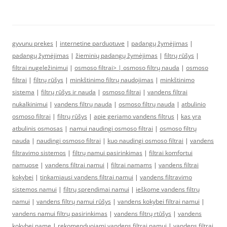
gyvunu prekes
|
internetine parduotuve
|
padangų žymėjimas
|
padangų žymėjimas
|
žieminių padangų žymėjimas
|
filtrų rūšys
|
filtrai nugeležinimui
|
osmoso filtrai> |
osmoso filtrų nauda
|
osmoso
filtrai
|
filtrų rūšys
|
minkštinimo filtrų naudojimas
|
minkštinimo
sistema
|
filtrų rūšys ir nauda
|
osmoso filtrai
|
vandens filtrai
nukalkinimui
|
vandens filtrų nauda
|
osmoso filtrų nauda
|
atbulinio
osmoso filtrai
|
filtrų rūšys
|
apie geriamo vandens filtrus
|
kas yra
atbulinis osmosas
|
namui naudingi osmoso filtrai
|
osmoso filtrų
nauda
|
naudingi osmoso filtrai
|
kuo naudingi osmoso filtrai
|
vandens
filtravimo sistemos
|
filtrų namui pasirinkimas
|
filtrai komfortui
namuose
|
vandens filtrai namui
|
filtrai namams
|
vandens filtrai
kokybei
|
tinkamiausi vandens filtrai namui
|
vandens filtravimo
sistemos namui
|
filtrų sprendimai namui
|
ieškome vandens filtrų
namui
|
vandens filtrų namui rūšys
|
vandens kokybei filtrai namui
|
vandens namui filtrų pasirinkimas
|
vandens filtrų rtūšys
|
vandens
kokybei name
|
rekomenduojami vandens filtrai namui
|
vandens filtrai