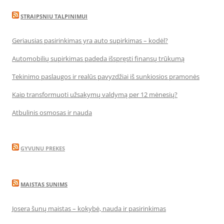
STRAIPSNIU TALPINIMUI
Geriausias pasirinkimas yra auto supirkimas – kodėl?
Automobilių supirkimas padeda išspręsti finansų trūkumą
Tekinimo paslaugos ir realūs pavyzdžiai iš sunkiosios pramonės
Kaip transformuoti užsakymų valdymą per 12 mėnesių?
Atbulinis osmosas ir nauda
GYVUNU PREKES
MAISTAS SUNIMS
Josera šunų maistas – kokybė, nauda ir pasirinkimas