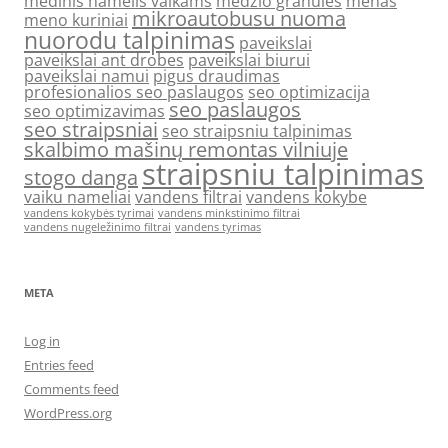
medinis namelis vaikams
medžio granulės
menas
mikroautobusu nuoma
meno kuriniai
nuorodu talpinimas
paveikslai
paveikslai ant drobes
paveikslai biurui
paveikslai namui
pigus draudimas
profesionalios seo paslaugos
seo optimizacija
seo paslaugos
seo optimizavimas
seo straipsniai
seo straipsniu talpinimas
skalbimo mašinų remontas vilniuje
straipsniu talpinimas
stogo danga
vaiku nameliai
vandens filtrai
vandens kokybe
vandens kokybės tyrimai
vandens minkstinimo filtrai
vandens nugeležinimo filtrai
vandens tyrimas
META
Log in
Entries feed
Comments feed
WordPress.org