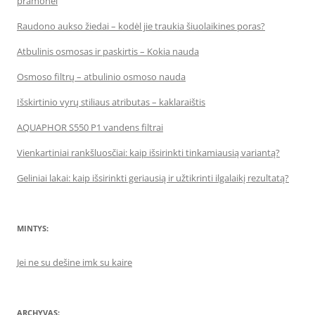
pramonei
Raudono aukso žiedai – kodėl jie traukia šiuolaikines poras?
Atbulinis osmosas ir paskirtis – Kokia nauda
Osmoso filtrų – atbulinio osmoso nauda
Išskirtinio vyrų stiliaus atributas – kaklaraištis
AQUAPHOR S550 P1 vandens filtrai
Vienkartiniai rankšluosčiai: kaip išsirinkti tinkamiausią variantą?
Geliniai lakai: kaip išsirinkti geriausią ir užtikrinti ilgalaikį rezultatą?
MINTYS:
Jei ne su dešine imk su kaire
ARCHYVAS: