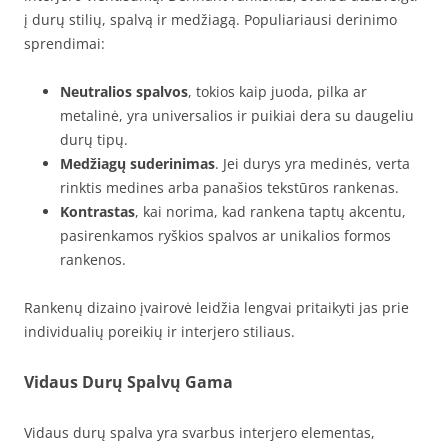
į durų stilių, spalvą ir medžiagą. Populiariausi derinimo
sprendimai:
Neutralios spalvos
, tokios kaip juoda, pilka ar
metalinė, yra universalios ir puikiai dera su daugeliu
durų tipų.
Medžiagų suderinimas
. Jei durys yra medinės, verta
rinktis medines arba panašios tekstūros rankenas.
Kontrastas
, kai norima, kad rankena taptų akcentu,
pasirenkamos ryškios spalvos ar unikalios formos
rankenos.
Rankenų dizaino įvairovė leidžia lengvai pritaikyti jas prie
individualių poreikių ir interjero stiliaus.
Vidaus Durų Spalvų Gama
Vidaus durų spalva yra svarbus interjero elementas,