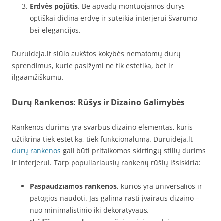
Erdvės pojūtis
. Be apvadų montuojamos durys
optiškai didina erdvę ir suteikia interjerui švarumo
bei elegancijos.
Duruideja.lt siūlo aukštos kokybės nematomų durų
sprendimus, kurie pasižymi ne tik estetika, bet ir
ilgaamžiškumu.
Durų Rankenos: Rūšys ir Dizaino Galimybės
Rankenos durims yra svarbus dizaino elementas, kuris
užtikrina tiek estetiką, tiek funkcionalumą. Duruideja.lt
durų rankenos
gali būti pritaikomos skirtingų stilių durims
ir interjerui. Tarp populiariausių rankenų rūšių išsiskiria:
Paspaudžiamos rankenos
, kurios yra universalios ir
patogios naudoti. Jas galima rasti įvairaus dizaino –
nuo minimalistinio iki dekoratyvaus.