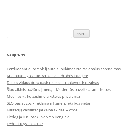
Search
for:
NAUJIENOS:
Parduodant automobilį auto supirkimas yra racionalus sprendimas
Kuo naudingos nuotraukos ant drobės interjere
Didelis vidaus durų pasirinkimas – rankenos ir dizainas
Šiuolaikinis požiūris į meną – Modernūs paveikslai ant drobės
Medinės vaikų žaidimo aikštelės privalumai
SEO paslaugos – reklama ir fizinei prekybos vietai
Bakterijų kanalizacijai kaina skiriasi – kodėl
Ekologija ir nuotekų valymo įrenginiai
Ledo ritulys – kas tai?