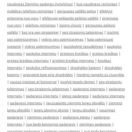
naudingas žieminių padangų žymėjimas
|
kuo naudingas remontas
|
mobiliųjų telefonų remontas
|
geriausias valiklis peliui
|
efektyvi
priemone nuo voru
|
efektyviai veikiantis pelėsio valiklis
|
priemonė
nuo vorų
|
telefonų remontas
|
josera classic
|
geriausias pelesio
valiklis
|
kas yra seo straipsniai
|
seo straipsniu talpinimas
|
isorinis
seo optimizavimas
|
vidinis seo optimizavimas
|
kaip optimizuoti
svetaine
|
vidinis optimizavimas
|
pasiskolinti nesudėtinga
|
paskolos
internetu
|
paskolos internetu
|
greitasis kreditas
|
greitas kreditas
|
greitas kreditas internetu
|
greitieji kreditai internetu
|
kreditas
internetu
|
paskolos refinansavimas
|
draskykles katems
|
draskykles
katems
|
pripratinti kate prie draskykles
|
medinis namelis su ciuozykla
|
sausas maistas ar konservai
|
isvalyti tepalo demes
|
seo straipsniu
talpinimas
|
seo straipsniu talpinimas
|
padangos internetu
|
padangos
internetu
|
padangos internetu
|
pigios padangos
|
padangos internetu
|
padangos internetu
|
neuzsalantis zieminis langu ploviklis
|
zieminis
langu ploviklis
|
langu plovimo skystis
|
langu ploviklis
|
vasarines
padangos
|
ziemines padangos
|
padangos pigiau
|
padangos
internetu
|
nuo kada keiciamos padangos
|
ziemines padangos
|
vasarines padangos
|
padangu pasirinkimas
|
nuo kada keiciamos