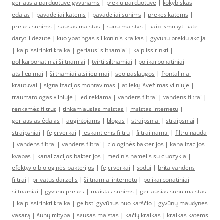
geriausia parduotuve gyvunams
|
prekiu parduotuve
|
kokybiskas
edalas
|
pavadeliai katems
|
pavadeliai sunims
|
prekes katems
|
prekes sunims
|
sausas maistas
|
sunu maistas
|
kaip ismokyti kate
daryti i dezute
|
kuo ypatingas silikoninis kraikas
|
gyvunu prekiu akcija
|
kaip issirinkti kraika
|
geriausi siltnamiai
|
kaip issirinkti
|
polikarbonatiniai šiltnamiai
|
tvirti siltnamiai
|
polikarbonatiniai
atsiliepimai
|
šiltnamiai atsiliepimai
|
seo paslaugos
|
frontaliniai
krautuvai
|
signalizacijos montavimas
|
atliekų išvežimas vilniuje
|
traumatologas vilniuje
|
led reklama
|
vandens filtrai
|
vandens filtrai
|
renkamės filtrus
|
tinkamiausias maistas
|
maistas internetu
|
geriausias ėdalas
|
augintojams
|
blogas
|
straipsniai
|
straipsniai
|
straipsniai
|
fejerverkai
|
ieskantiems filtru
|
filtrai namui
|
filtru nauda
|
vandens filtrai
|
vandens filtrai
|
biologinės bakterijos
|
kanalizacijos
kvapas
|
kanalizacijos bakterijos
|
medinis namelis su ciuozykla
|
efektyvio biologinės bakterijos
|
fejerverkai
|
sodui
|
brita vandens
filtrai
|
privatus darzelis
|
šiltnamiai internetu
|
polikarbonatiniai
siltnamiai
|
gyvunu prekes
|
maistas sunims
|
geriausias sunu maistas
|
kaip issirinkti kraika
|
gelbsti gyvūnus nuo karščio
|
gyvūnų maudynės
vasarą
|
šunų mityba
|
sausas maistas
|
kačių kraikas
|
kraikas katėms