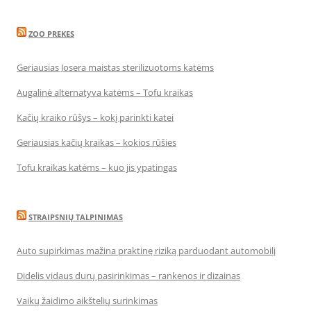
ZOO PREKES
Geriausias Josera maistas sterilizuotoms katėms
Augalinė alternatyva katėms – Tofu kraikas
Kačių kraiko rūšys – kokį parinkti katei
Geriausias kačių kraikas – kokios rūšies
Tofu kraikas katėms – kuo jis ypatingas
STRAIPSNIŲ TALPINIMAS
Auto supirkimas mažina praktinę riziką parduodant automobilį
Didelis vidaus durų pasirinkimas – rankenos ir dizainas
Vaikų žaidimo aikštelių surinkimas