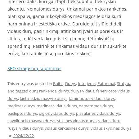
interjero dalis, kuri gali tapti tiek subtiliu, tiek ryškiu
akcentu. Nematomos durys, tinkamai parinktos rankenos,
plati spalvų gama ir kokybiškos medžiagos leidžia kurti
harmoningą ir estetišką erdvę. Duruideja.lt siūlo didelį
vidaus durų pasirinkimą, atitinkantį įvairius poreikius ir
stilius, todėl verta kreiptis į šią įmonę dėl kokybiškų
sprendimų. Pasirinkite tinkamas vidaus duris ir sukurkite
erdvę, kuri atitiks jūsų poreikius ir skonį.
SEO straipsnių talpinimas
This entry was posted in
Buitis
,
Durys
,
Interjeras
,
Patarimai
,
Statyba
and tagged
durų rankenos
,
durys
,
durys vidaus
,
faneruotos vidaus
durys
,
kietmedzio masyvo durys
,
laminuotos vidaus durys
,
medines durys
,
medines vidaus durys
,
nematomos durys
,
pasleptos durys
,
pigios vidaus durys
,
plastikines vidaus durys
,
spygliuociu masyvo durys
,
stiklines vidaus durys
,
vidaus duru
rusys
,
vidaus durys
,
vidaus karkasines durys
,
vidaus skydines durys
on
2024/12/22
.