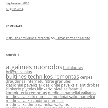
September 2014
August 2014
KOMENTARAI
Pigiausias draudimas internetu
on
Pirmas kartas nesiskaito
DEBESĖLIS:
atgalines nuorodos
bakalauras
briketai vilnius
buitinės technikos remontas
cerpes
draudimas internetu
filtrai
granulės
klasikiniai paveikslai
klasikiniai paveikslai ant drobes
klinkerio plyteles
klinkerio plyteles fasadui
kompiuterių remontas
mediniai nameliai vaikams
mediniai vaikiski nameliai
mediniai vaiku nameliai
mediniai vaiku zaidimo nameliai
mediniai zaidimu nameliai vaikams