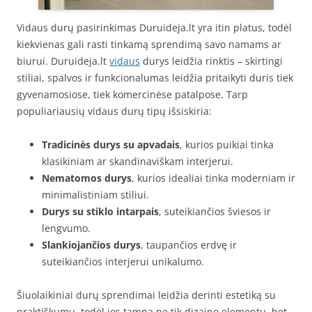
Vidaus durų pasirinkimas Duruideja.lt yra itin platus, todėl
kiekvienas gali rasti tinkamą sprendimą savo namams ar
biurui. Duruideja.lt
vidaus
durys leidžia rinktis – skirtingi
stiliai, spalvos ir funkcionalumas leidžia pritaikyti duris tiek
gyvenamosiose, tiek komercinėse patalpose. Tarp
populiariausių vidaus durų tipų išsiskiria:
Tradicinės durys su apvadais
, kurios puikiai tinka
klasikiniam ar skandinaviškam interjerui.
Nematomos durys
, kurios idealiai tinka moderniam ir
minimalistiniam stiliui.
Durys su stiklo intarpais
, suteikiančios šviesos ir
lengvumo.
Slankiojančios durys
, taupančios erdvę ir
suteikiančios interjerui unikalumo.
Šiuolaikiniai durų sprendimai leidžia derinti estetiką su
praktiškumu, todėl jos tampa ne tik dizaino elementu, bet