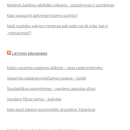
Medinės žaidimų aikštelės vaikams – pristatymas ir surinkimas
Kaip sutaupyti aptveriant kaimo sodybą?
Maži nuotekų valymo įrenginiai gali veikti ne tik tyliai, bet ir
„nematomai‘‘?
LIETUVOS DRAUDIMAS
Kokių vasarinių padangų ieškote – visas rasite internetu
Vasarinės padangos keičiamos vasarai – kodėl
Šiuolaikiškas pasirinkimas – vandens aparatai ofisui
Vandens filtrai namui – kokybei
Kaip gauti pigesnį automobilio draudimą. Patarimai