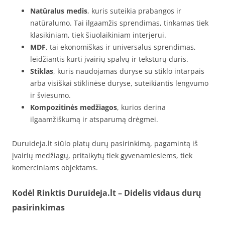
Natūralus medis
, kuris suteikia prabangos ir
natūralumo. Tai ilgaamžis sprendimas, tinkamas tiek
klasikiniam, tiek šiuolaikiniam interjerui.
MDF
, tai ekonomiškas ir universalus sprendimas,
leidžiantis kurti įvairių spalvų ir tekstūrų duris.
Stiklas
, kuris naudojamas duryse su stiklo intarpais
arba visiškai stiklinėse duryse, suteikiantis lengvumo
ir šviesumo.
Kompozitinės medžiagos
, kurios derina
ilgaamžiškumą ir atsparumą drėgmei.
Duruideja.lt siūlo platų durų pasirinkimą, pagamintą iš
įvairių medžiagų, pritaikytų tiek gyvenamiesiems, tiek
komerciniams objektams.
Kodėl Rinktis Duruideja.lt – Didelis vidaus durų
pasirinkimas