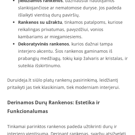
Įleidžiamos rankenos
, dažniausiai naudojamos
slankiojančiose ar nematomose duryse. Jos padeda
išlaikyti vientisą durų paviršių.
Rankenos su užraktu
, tinkamos patalpoms, kuriose
reikalingas privatumas, pavyzdžiui, vonios
kambariams ar miegamiesiems.
Dekoratyvinės rankenos
, kurios dažnai tampa
interjero akcentu. Šios rankenos gaminamos iš
prabangių medžiagų, tokių kaip žalvaris ar kristalas, ir
suteikia išskirtinumo.
Duruideja.lt siūlo platų rankenų pasirinkimą, leidžiantį
pritaikyti jas tiek klasikiniam, tiek moderniam interjerui.
Derinamos Durų Rankenos: Estetika ir
Funkcionalumas
Tinkamai parinktos rankenos padeda užtikrinti durų ir
interjero vientisumą. Derinant rankenas, svarbu atsižvelgti