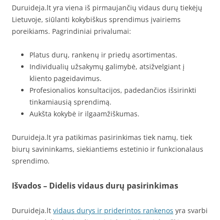
Duruideja.lt yra viena iš pirmaujančių vidaus durų tiekėjų
Lietuvoje, siūlanti kokybiškus sprendimus įvairiems
poreikiams. Pagrindiniai privalumai:
Platus durų, rankenų ir priedų asortimentas.
Individualių užsakymų galimybė, atsižvelgiant į
kliento pageidavimus.
Profesionalios konsultacijos, padedančios išsirinkti
tinkamiausią sprendimą.
Aukšta kokybė ir ilgaamžiškumas.
Duruideja.lt yra patikimas pasirinkimas tiek namų, tiek
biurų savininkams, siekiantiems estetinio ir funkcionalaus
sprendimo.
Išvados – Didelis vidaus durų pasirinkimas
Duruideja.lt
vidaus durys ir priderintos rankenos
yra svarbi