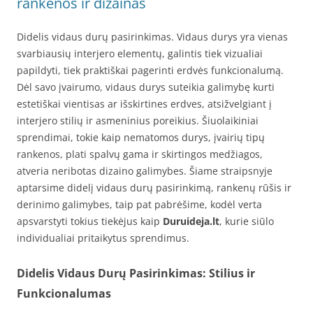
rankenos ir dizainas
Didelis vidaus durų pasirinkimas. Vidaus durys yra vienas
svarbiausių interjero elementų, galintis tiek vizualiai
papildyti, tiek praktiškai pagerinti erdvės funkcionalumą.
Dėl savo įvairumo, vidaus durys suteikia galimybę kurti
estetiškai vientisas ar išskirtines erdves, atsižvelgiant į
interjero stilių ir asmeninius poreikius. Šiuolaikiniai
sprendimai, tokie kaip nematomos durys, įvairių tipų
rankenos, plati spalvų gama ir skirtingos medžiagos,
atveria neribotas dizaino galimybes. Šiame straipsnyje
aptarsime didelį vidaus durų pasirinkimą, rankenų rūšis ir
derinimo galimybes, taip pat pabrėšime, kodėl verta
apsvarstyti tokius tiekėjus kaip
Duruideja.lt
, kurie siūlo
individualiai pritaikytus sprendimus.
Didelis Vidaus Durų Pasirinkimas: Stilius ir
Funkcionalumas