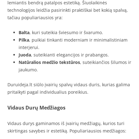
lemiantis bendrą patalpos estetiką. Šiuolaikinės
technologijos leidžia pasirinkti praktiškai bet kokią spalvą,
tačiau populiariausios yra:
Balta
, kuri suteikia šviesumo ir švarumo.
Pilka
, puikiai tinkanti moderniam ir minimalistiniam
interjerui.
Juoda
, suteikianti elegancijos ir prabangos.
Natūralios medžio tekstūros
, suteikiančios šilumos ir
jaukumo.
Duruideja.lt siūlo įvairių spalvų vidaus duris, kurias galima
pritaikyti pagal individualius poreikius.
Vidaus Durų Medžiagos
Vidaus durys gaminamos iš įvairių medžiagų, kurios turi
skirtingas savybes ir estetiką. Populiariausios medžiagos: