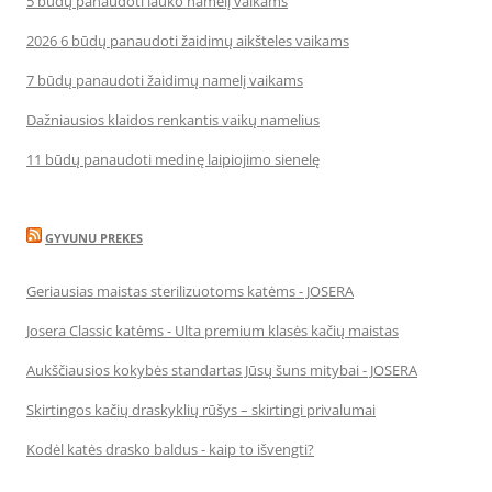
5 būdų panaudoti lauko namelį vaikams
2026 6 būdų panaudoti žaidimų aikšteles vaikams
7 būdų panaudoti žaidimų namelį vaikams
Dažniausios klaidos renkantis vaikų namelius
11 būdų panaudoti medinę laipiojimo sienelę
GYVUNU PREKES
Geriausias maistas sterilizuotoms katėms - JOSERA
Josera Classic katėms - Ulta premium klasės kačių maistas
Aukščiausios kokybės standartas Jūsų šuns mitybai - JOSERA
Skirtingos kačių draskyklių rūšys – skirtingi privalumai
Kodėl katės drasko baldus - kaip to išvengti?