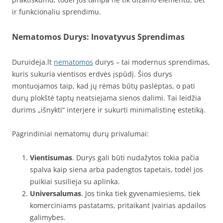
ir funkcionaliu sprendimu.
Nematomos Durys: Inovatyvus Sprendimas
Duruideja.lt
nematomos
durys – tai modernus sprendimas,
kuris sukuria vientisos erdvės įspūdį. Šios durys
montuojamos taip, kad jų rėmas būtų paslėptas, o pati
durų plokštė taptų neatsiejama sienos dalimi. Tai leidžia
durims „išnykti“ interjere ir sukurti minimalistinę estetiką.
Pagrindiniai nematomų durų privalumai:
Vientisumas
. Durys gali būti nudažytos tokia pačia
spalva kaip siena arba padengtos tapetais, todėl jos
puikiai susilieja su aplinka.
Universalumas
. Jos tinka tiek gyvenamiesiems, tiek
komerciniams pastatams, pritaikant įvairias apdailos
galimybes.