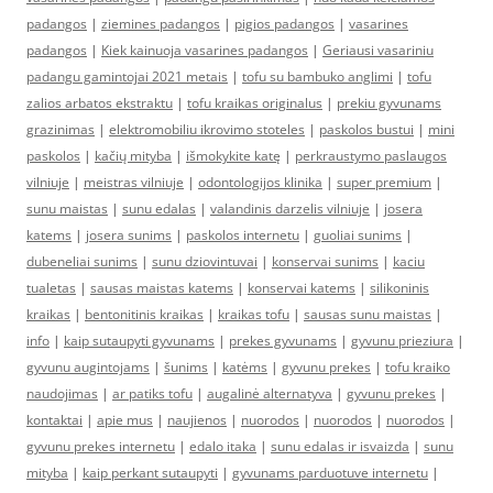
padangos
|
ziemines padangos
|
pigios padangos
|
vasarines
padangos
|
Kiek kainuoja vasarines padangos
|
Geriausi vasariniu
padangu gamintojai 2021 metais
|
tofu su bambuko anglimi
|
tofu
zalios arbatos ekstraktu
|
tofu kraikas originalus
|
prekiu gyvunams
grazinimas
|
elektromobiliu ikrovimo stoteles
|
paskolos bustui
|
mini
paskolos
|
kačių mityba
|
išmokykite katę
|
perkraustymo paslaugos
vilniuje
|
meistras vilniuje
|
odontologijos klinika
|
super premium
|
sunu maistas
|
sunu edalas
|
valandinis darzelis vilniuje
|
josera
katems
|
josera sunims
|
paskolos internetu
|
guoliai sunims
|
dubeneliai sunims
|
sunu dziovintuvai
|
konservai sunims
|
kaciu
tualetas
|
sausas maistas katems
|
konservai katems
|
silikoninis
kraikas
|
bentonitinis kraikas
|
kraikas tofu
|
sausas sunu maistas
|
info
|
kaip sutaupyti gyvunams
|
prekes gyvunams
|
gyvunu prieziura
|
gyvunu augintojams
|
šunims
|
katėms
|
gyvunu prekes
|
tofu kraiko
naudojimas
|
ar patiks tofu
|
augalinė alternatyva
|
gyvunu prekes
|
kontaktai
|
apie mus
|
naujienos
|
nuorodos
|
nuorodos
|
nuorodos
|
gyvunu prekes internetu
|
edalo itaka
|
sunu edalas ir isvaizda
|
sunu
mityba
|
kaip perkant sutaupyti
|
gyvunams parduotuve internetu
|