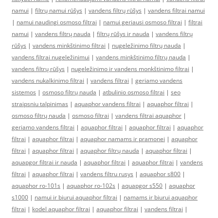
namui
|
filtrų namui rūšys
|
vandens filtrų rūšys
|
vandens filtrai namui
|
namui naudingi osmoso filtrai
|
namui geriausi osmoso filtrai
|
filtrai
namui
|
vandens filtrų nauda
|
filtrų rūšys ir nauda
|
vandens filtrų
rūšys
|
vandens minkštinimo filtrai
|
nugeležinimo filtrų nauda
|
vandens filtrai nugeležinimui
|
vandens minkštinimo filtrų nauda
|
vandens filtrų rūšys
|
nugeležinimo ir vandens monkštinimo filtrai
|
vandens nukalkinimo filtrai
|
vandens filtrai
|
geriamo vandens
sistemos
|
osmoso filtrų nauda
|
atbulinio osmoso filtrai
|
seo
straipsniu talpinimas
|
aquaphor vandens filtrai
|
aquaphor filtrai
|
osmoso filtrų nauda
|
osmoso filtrai
|
vandens filtrai aquaphor
|
geriamo vandens filtrai
|
aquaphor filtrai
|
aquaphor filtrai
|
aquaphor
filtrai
|
aquaphor filtrai
|
aquaphor namams ir pramonei
|
aquaphor
filtrai
|
aquaphor filtrai
|
aquaphor filtrų nauda
|
aquaphor filtrai
|
aquapgor filtrai ir nauda
|
aquaphor filtrai
|
aquaphor filtrai
|
vandens
filtrai
|
aquaphor filtrai
|
vandens filtru rusys
|
aquaphor s800
|
aquaphor ro-101s
|
aquaphor ro-102s
|
aquapgor s550
|
aquaphor
s1000
|
namui ir biurui aquaphor filtrai
|
namams ir biurui aquaphor
filtrai
|
kodel aquaphor filtrai
|
aquaphor filtrai
|
vandens filtrai
|