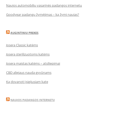
Naujos automobilių vasarinės padangos internetu
Goodyear padangų žymėjimas – ką žymi naujas?
AUGINTINIU PREKES
Josera Classic katėms
Josera sterilizuotoms katėms
Josera maistas katėms – atsiliepimai
CBD aliejaus nauda gyvūnams
Ką dovanoti įsigijusiam katę
NAUJOS PADANGOS INTERNETU