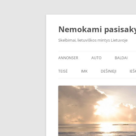
Skip
to
content
Nemokami pasisak
Skelbimai, lietuviškos mintys Lietuvoje
ANNONSER
AUTO
BALDAI
TEISĖ
IMK
DEŠINIEJI
IE