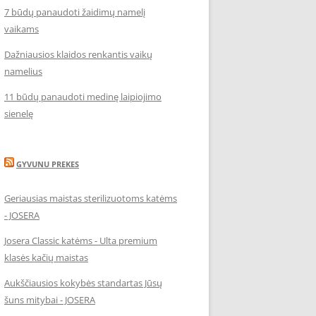
7 būdų panaudoti žaidimų namelį
vaikams
Dažniausios klaidos renkantis vaikų
namelius
11 būdų panaudoti medinę laipiojimo
sienelę
GYVUNU PREKES
Geriausias maistas sterilizuotoms katėms
- JOSERA
Josera Classic katėms - Ulta premium
klasės kačių maistas
Aukščiausios kokybės standartas Jūsų
šuns mitybai - JOSERA