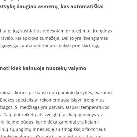
a atvykę daugiau asmenų, kas automatiškai
i taip, jog susidarius didesniam pritekėjimui, įrenginys
į išvalo, kai apkrova sumažėja. Dėl to yra išvengiamas
inys gali automatiškai prisitaikyti prie skirtingų
užinoti kiek kainuoja nuotekų valymo
s kainas, kurios priklauso nuo gaminio kokybės, tvarumo,
nekos specialistai rekomenduoja įsigyti įrenginius,
žiagos. Ši medžiaga yra patvari, atspari temperatūros
 Taip pat reikėtų atsižvelgti į tai, kaip gaminys yra
 liejimo būdas, kurio dėka gaminiai yra liejami
linių sujungimų ir nesusiję su žmogiškojo faktoriaus
o funkcionalumas. Geriausias variantas yra tas, kur