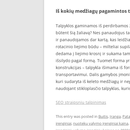
Iš kokių medžiagų pagamintos t
Talpyklos gaminamos iš perdirbamos ž
būtent šią žaliavą? Nes panaudojus tal
ir panaudojamos dar kartą, kas leidži
rotacinio liejimo būdu – milteliai sup
dedama į liejimo krosnį ir sukama tam 
išsilydo pagal formą. Tuomet forma yr
konstrukcijas – talpykla išimama iš f
transportavimui. Dalis gamybos įmonių
kuri sudaryta iš keleto medžiagų ir ne
naudojant stikloplasčio talpyklas, kuri
SEO straipsniu talpinimas
This entry was posted in
Buitis
,
Įranga
,
Pata
irenginiai
,
nuotekų valymo įrenginiai kaina
,