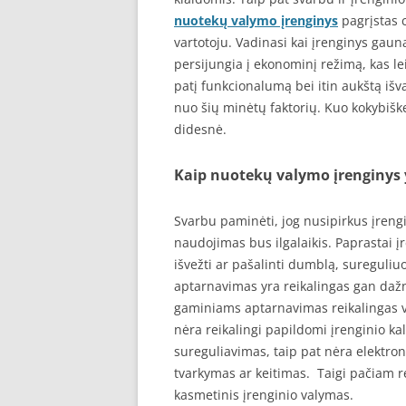
nuotekų valymo įrenginys
pagrįstas c
vartotoju. Vadinasi kai įrenginys gauna
persijungia į ekonominį režimą, kas le
patį funkcionalumą bei itin aukštą išv
nuo šių minėtų faktorių. Kuo kokybiške
didesnė.
Kaip nuotekų valymo įrenginys
Svarbu paminėti, jog nusipirkus įrengi
naudojimas bus ilgalaikis. Paprastai į
išvežti ar pašalinti dumblą, sureguliu
aptarnavimas yra reikalingas gan dažn
gaminiams aptarnavimas reikalingas vo
nėra reikalingi papildomi įrenginio ka
sureguliavimas, taip pat nėra elektroni
tvarkymas ar keitimas. Taigi pačiam r
kasmetinis įrenginio valymas.