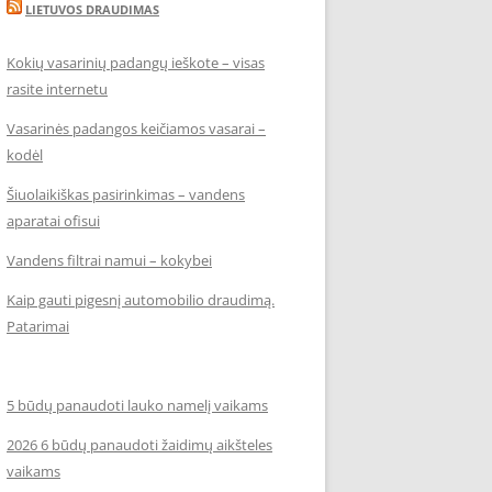
LIETUVOS DRAUDIMAS
Kokių vasarinių padangų ieškote – visas
rasite internetu
Vasarinės padangos keičiamos vasarai –
kodėl
Šiuolaikiškas pasirinkimas – vandens
aparatai ofisui
Vandens filtrai namui – kokybei
Kaip gauti pigesnį automobilio draudimą.
Patarimai
5 būdų panaudoti lauko namelį vaikams
2026 6 būdų panaudoti žaidimų aikšteles
vaikams