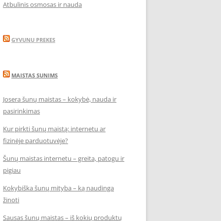
Atbulinis osmosas ir nauda
GYVUNU PREKES
MAISTAS SUNIMS
Josera šunų maistas – kokybė, nauda ir
pasirinkimas
Kur pirkti šunų maistą: internetu ar
fizinėje parduotuvėje?
Šunų maistas internetu – greita, patogu ir
pigiau
Kokybiška šunų mityba – ką naudinga
žinoti
Sausas šunų maistas – iš kokių produktų