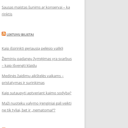
Sausas maistas šunims ar konservai – ką
rinktis
LEKTUVU BILIETAI
Kaip išsirinkti geriausią pelėsio valiklį
Žieminių padangų žymėjimas yra svarbus
– kaip išvengti klaidų
Medinės žaidimų aikštelės vaikams –
pristatymas ir surinkimas
Kaip sutaupyti aptveriant kaimo sodybą?
Maži nuotekų valymo įrenginiai gali veikti
ne tik tyliai, bet ir „nematomai‘‘?