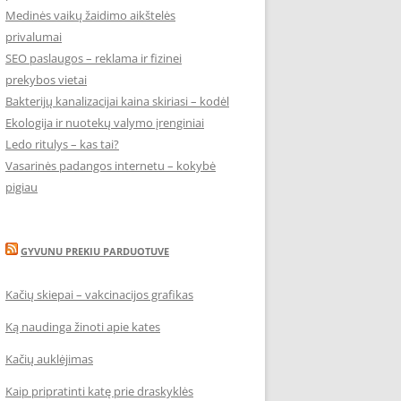
Medinės vaikų žaidimo aikštelės
privalumai
SEO paslaugos – reklama ir fizinei
prekybos vietai
Bakterijų kanalizacijai kaina skiriasi – kodėl
Ekologija ir nuotekų valymo įrenginiai
Ledo ritulys – kas tai?
Vasarinės padangos internetu – kokybė
pigiau
GYVUNU PREKIU PARDUOTUVE
Kačių skiepai – vakcinacijos grafikas
Ką naudinga žinoti apie kates
Kačių auklėjimas
Kaip pripratinti katę prie draskyklės