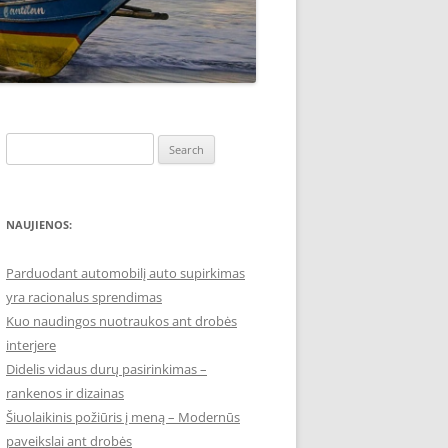
Search
for:
NAUJIENOS:
Parduodant automobilį auto supirkimas
yra racionalus sprendimas
Kuo naudingos nuotraukos ant drobės
interjere
Didelis vidaus durų pasirinkimas –
rankenos ir dizainas
Šiuolaikinis požiūris į meną – Modernūs
paveikslai ant drobės