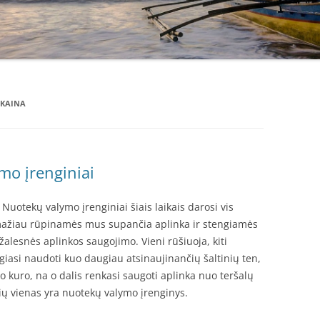
 KAINA
mo įrenginiai
 Nuotekų valymo įrenginiai šiais laikais darosi vis
mažiau rūpinamės mus supančia aplinka ir stengiamės
 žalesnės aplinkos saugojimo. Vieni rūšiuoja, kiti
giasi naudoti kuo daugiau atsinaujinančių šaltinių ten,
inio kuro, na o dalis renkasi saugoti aplinka nuo teršalų
ių vienas yra nuotekų valymo įrenginys.