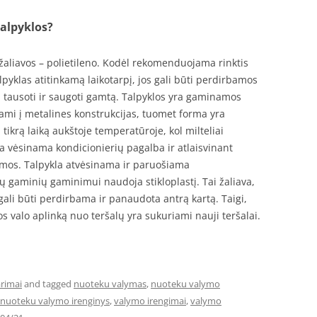
alpyklos?
aliavos – polietileno. Kodėl rekomenduojama rinktis
pyklas atitinkamą laikotarpį, jos gali būti perdirbamos
a tausoti ir saugoti gamtą. Talpyklos yra gaminamos
ilami į metalines konstrukcijas, tuomet forma yra
tikrą laiką aukštoje temperatūroje, kol milteliai
a vėsinama kondicionierių pagalba ir atlaisvinant
ormos. Talpykla atvėsinama ir paruošiama
 gaminių gaminimui naudoja stikloplastį. Tai žaliava,
gali būti perdirbama ir panaudota antrą kartą. Taigi,
os valo aplinką nuo teršalų yra sukuriami nauji teršalai.
rimai
and tagged
nuoteku valymas
,
nuoteku valymo
nuoteku valymo irenginys
,
valymo irengimai
,
valymo