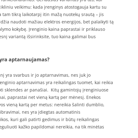
ikliniu veikimu: kada įrenginys atostogauja kartu su
 tam tikrą laikotarpį itin mažą nuotekų srautą – jis
idžia naudoti mažiau elektros energijos, bet palaikyti tą
alymo kokybę. Įrenginio kaina paprastai ir priklauso
snį variantą išsirinksite, tuo kaina galimai bus
 yra aptarnaujamas?
nį yra svarbus ir jo aptarnavimas, nes juk jo
renginio aptarnavimas yra reikalingas tuomet, kai reikia
oti sklendes ar panašiai. Kitų gamintojų įrenginiuose
ai, paprastai net vieną kartą per mėnesį. Enekos
s vieną kartą per metus: nereikia šalinti dumblio,
libravimai, nes yra įdiegtas automatinis
kos, kuri gali patirti gedimus ir būtų reikalingas
eguliuoti kažko papildomai nereikia, na tik minėtas