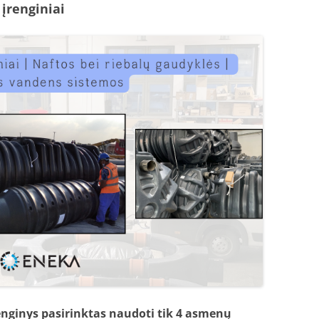
įrenginiai
enginys pasirinktas naudoti tik 4 asmenų