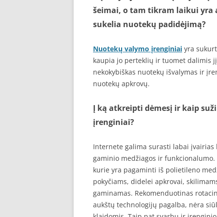
šeimai, o tam tikram laikui yr
sukelia nuotekų padidėjimą?
Nuotekų valymo įrenginiai
yra sukurt
kaupia jo perteklių ir tuomet dalimis j
nekokybiškas nuotekų išvalymas ir įreng
nuotekų apkrovų.
Į ką atkreipti dėmesį ir kaip s
įrenginiai?
Internete galima surasti labai įvairia
gaminio medžiagos ir funkcionalumo. E
kurie yra pagaminti iš polietileno med
pokyčiams, didelei apkrovai, skilimams.
gaminamas. Rekomenduotinas rotacinio
aukštų technologijų pagalba, nėra siū
klaidomis. Taip pat svarbu ir įrengini