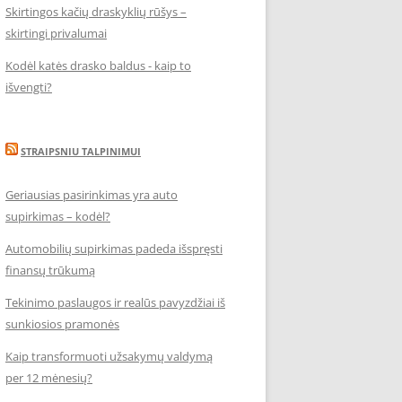
Skirtingos kačių draskyklių rūšys –
skirtingi privalumai
Kodėl katės drasko baldus - kaip to
išvengti?
STRAIPSNIU TALPINIMUI
Geriausias pasirinkimas yra auto
supirkimas – kodėl?
Automobilių supirkimas padeda išspręsti
finansų trūkumą
Tekinimo paslaugos ir realūs pavyzdžiai iš
sunkiosios pramonės
Kaip transformuoti užsakymų valdymą
per 12 mėnesių?