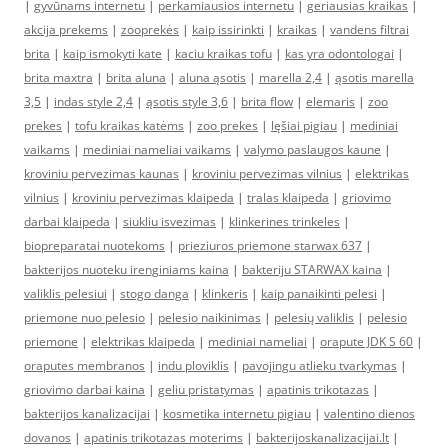
|
gyvūnams internetu
|
perkamiausios internetu
|
geriausias kraikas
|
akcija prekems
|
zooprekės
|
kaip issirinkti
|
kraikas
|
vandens filtrai
brita
|
kaip ismokyti kate
|
kaciu kraikas tofu
|
kas yra odontologai
|
brita maxtra
|
brita aluna
|
aluna ąsotis
|
marella 2,4
|
ąsotis marella
3,5
|
indas style 2,4
|
ąsotis style 3,6
|
brita flow
|
elemaris
|
zoo
prekes
|
tofu kraikas katėms
|
zoo prekes
|
lęšiai pigiau
|
mediniai
vaikams
|
mediniai nameliai vaikams
|
valymo paslaugos kaune
|
kroviniu pervezimas kaunas
|
kroviniu pervezimas vilnius
|
elektrikas
vilnius
|
kroviniu pervezimas klaipeda
|
tralas klaipeda
|
griovimo
darbai klaipeda
|
siukliu isvezimas
|
klinkerines trinkeles
|
biopreparatai nuotekoms
|
prieziuros priemone starwax 637
|
bakterijos nuoteku irenginiams kaina
|
bakteriju STARWAX kaina
|
valiklis pelesiui
|
stogo danga
|
klinkeris
|
kaip panaikinti pelesi
|
priemone nuo pelesio
|
pelesio naikinimas
|
pelesių valiklis
|
pelesio
priemone
|
elektrikas klaipeda
|
mediniai nameliai
|
orapute JDK S 60
|
oraputes membranos
|
indu ploviklis
|
pavojingu atlieku tvarkymas
|
griovimo darbai kaina
|
geliu pristatymas
|
apatinis trikotazas
|
bakterijos kanalizacijai
|
kosmetika internetu pigiau
|
valentino dienos
dovanos
|
apatinis trikotazas moterims
|
bakterijoskanalizacijai.lt
|