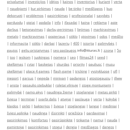
privalumai
|
investicijos
|
idėjos
|
kainos
|
inventorius
|
kuriant
|
verta
|
naudojami
|
kur pirkimas
|
nauda
|
be tinko
|
medžiagos
|
kuo
dekoruoti
|
problemos
|
pasirinkimas
|
profesionalai
|
savybės
|
parduodu
|
pigiai
|
apdaila
|
info
|
ifasadai
|
kaina
|
reklama
|
apie
darbus
|
betonavimas
|
darbų gerinimas
|
liejimas
|
markiravimas
|
metalo
|
markiravimas
|
popieriaus
|
stiklo
|
pjovimas
|
odos
|
medžio
|
informacija
|
stiklo
|
darbai
|
lazeriu
|
400
|
istorija
|
galimybės
|
gaujos
|
geliu pristatymas
|
seo paslaugos
info@itturas.lt |
zzona
|
5o
|
too
|
ieskom
|
juokingas
|
nomera
|
seo
|
filmas24
|
seed
|
skelbimas
|
cytai
|
basketas
|
skurdas
|
priority
|
pauliusc
|
musu
skelbimai
|
place 4 games
|
flash game
|
tricking
|
vystykluose
|
ofl
|
ineport
|
garsus
|
negeda
|
minivan
|
padangos
|
atostogausiu
|
illww
|
ansta
|
pasaulio stebuklai
|
roletai vilniuje
|
stoge montuojami
|
galimybė
|
namo akys
|
naudinga žiemą
|
stoglangiai
|
metas pirkti
|
šviesa
|
terminai
|
svarbi dalis
|
atvejai
|
paslauga
|
verta
|
kokybė
|
klaidos
|
pirkti
|
bakterijos
|
šviesa
|
stoglangiai
|
langai
|
mediniai
|
šviesi aplinka
|
naudinga
|
išsirinkti
|
priežiūra
|
pardavimai
|
pasirinkimas
|
komfortas
|
pasirūpinkite
|
tinkama
|
namui
|
nauda
|
gamintojai
|
pasirinkimas
|
stogui
|
dengia
|
medžiagos
|
dangos
|