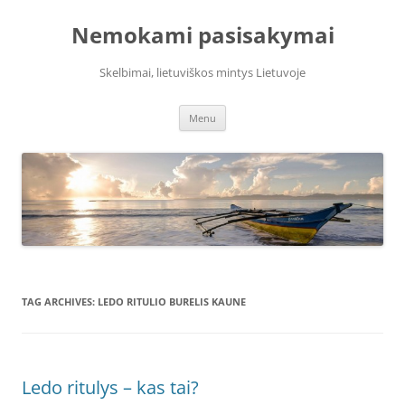
Skip
to
Nemokami pasisakymai
content
Skelbimai, lietuviškos mintys Lietuvoje
Menu
TAG ARCHIVES:
LEDO RITULIO BURELIS KAUNE
Ledo ritulys – kas tai?