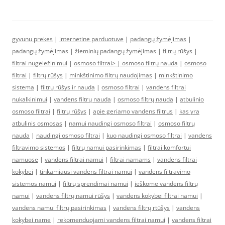
gyvunu prekes
|
internetine parduotuve
|
padangų žymėjimas
|
padangų žymėjimas
|
žieminių padangų žymėjimas
|
filtrų rūšys
|
filtrai nugeležinimui
|
osmoso filtrai> |
osmoso filtrų nauda
|
osmoso
filtrai
|
filtrų rūšys
|
minkštinimo filtrų naudojimas
|
minkštinimo
sistema
|
filtrų rūšys ir nauda
|
osmoso filtrai
|
vandens filtrai
nukalkinimui
|
vandens filtrų nauda
|
osmoso filtrų nauda
|
atbulinio
osmoso filtrai
|
filtrų rūšys
|
apie geriamo vandens filtrus
|
kas yra
atbulinis osmosas
|
namui naudingi osmoso filtrai
|
osmoso filtrų
nauda
|
naudingi osmoso filtrai
|
kuo naudingi osmoso filtrai
|
vandens
filtravimo sistemos
|
filtrų namui pasirinkimas
|
filtrai komfortui
namuose
|
vandens filtrai namui
|
filtrai namams
|
vandens filtrai
kokybei
|
tinkamiausi vandens filtrai namui
|
vandens filtravimo
sistemos namui
|
filtrų sprendimai namui
|
ieškome vandens filtrų
namui
|
vandens filtrų namui rūšys
|
vandens kokybei filtrai namui
|
vandens namui filtrų pasirinkimas
|
vandens filtrų rtūšys
|
vandens
kokybei name
|
rekomenduojami vandens filtrai namui
|
vandens filtrai