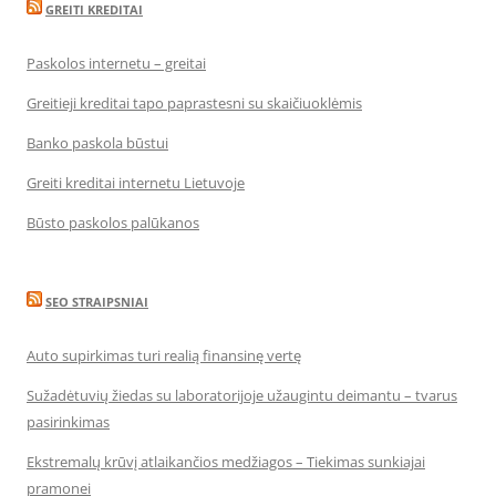
GREITI KREDITAI
Paskolos internetu – greitai
Greitieji kreditai tapo paprastesni su skaičiuoklėmis
Banko paskola būstui
Greiti kreditai internetu Lietuvoje
Būsto paskolos palūkanos
SEO STRAIPSNIAI
Auto supirkimas turi realią finansinę vertę
Sužadėtuvių žiedas su laboratorijoje užaugintu deimantu – tvarus
pasirinkimas
Ekstremalų krūvį atlaikančios medžiagos – Tiekimas sunkiajai
pramonei