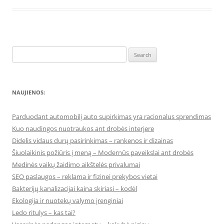
Search
for:
NAUJIENOS:
Parduodant automobilį auto supirkimas yra racionalus sprendimas
Kuo naudingos nuotraukos ant drobės interjere
Didelis vidaus durų pasirinkimas – rankenos ir dizainas
Šiuolaikinis požiūris į meną – Modernūs paveikslai ant drobės
Medinės vaikų žaidimo aikštelės privalumai
SEO paslaugos – reklama ir fizinei prekybos vietai
Bakterijų kanalizacijai kaina skiriasi – kodėl
Ekologija ir nuotekų valymo įrenginiai
Ledo ritulys – kas tai?