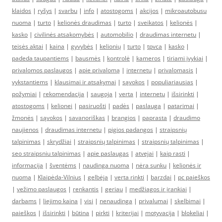
klaidos
|
ryšys
|
svarbu
|
info
|
atostogoms
|
akcijos
|
mikroautobusu
nuoma
|
turto
|
kelionės draudimas
|
turto
|
sveikatos
|
kelionės
|
kasko
|
civilinės atsakomybės
|
automobilio
|
draudimas internetu
|
teisės aktai
|
kaina
|
gyvybės
|
kelionių
|
turto
|
tpvca
|
kasko
|
padeda taupantiems
|
bausmės
|
kontrolė
|
kameros
|
tiriami įvykiai
|
privalomos paslaugos
|
apie privalomą
|
internetu
|
privalomasis
|
vykstantiems
|
klausimai ir atsakymai
|
sąvokos
|
populiariausias
|
požymiai
|
rekomendacija
|
saugoja
|
verta
|
internetu
|
išsirinkti
|
atostogoms
|
kelionei
|
pasiruošti
|
padės
|
paslauga
|
patarimai
|
žmonės
|
sąvokos
|
savanoriškas
|
brangios
|
paprasta
|
draudimo
naujienos
|
draudimas internetu
|
pigios padangos
|
straipsnių
talpinimas
|
skrydžiai
|
straipsnių talpinimas
|
straipsnių talpinimas
|
seo straipsniu talpinimas
|
apie paslaugas
|
atvejai
|
kaip rasti
|
informacija
|
šventėms
|
naudinga nuoma
|
nėra sunku
|
kelionės ir
nuoma
|
Klaipėda-Vilnius
|
gelbėja
|
verta rinkti
|
barzdai
|
pc paieškos
|
vežimo paslaugos
|
renkantis
|
geriau
|
medžiagos ir įrankiai
|
darbams
|
liejimo kaina
|
visi
|
nenaudinga
|
privalumai
|
skelbimai
|
paieškos
|
išsirinkti
|
būtina
|
pirkti
|
kriterijai
|
motyvacija
|
blokeliai
|