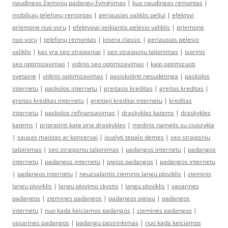
naudingas žieminių padangų žymėjimas
|
kuo naudingas remontas
|
mobiliųjų telefonų remontas
|
geriausias valiklis peliui
|
efektyvi
priemone nuo voru
|
efektyviai veikiantis pelėsio valiklis
|
priemonė
nuo vorų
|
telefonų remontas
|
josera classic
|
geriausias pelesio
valiklis
|
kas yra seo straipsniai
|
seo straipsniu talpinimas
|
isorinis
seo optimizavimas
|
vidinis seo optimizavimas
|
kaip optimizuoti
svetaine
|
vidinis optimizavimas
|
pasiskolinti nesudėtinga
|
paskolos
internetu
|
paskolos internetu
|
greitasis kreditas
|
greitas kreditas
|
greitas kreditas internetu
|
greitieji kreditai internetu
|
kreditas
internetu
|
paskolos refinansavimas
|
draskykles katems
|
draskykles
katems
|
pripratinti kate prie draskykles
|
medinis namelis su ciuozykla
|
sausas maistas ar konservai
|
isvalyti tepalo demes
|
seo straipsniu
talpinimas
|
seo straipsniu talpinimas
|
padangos internetu
|
padangos
internetu
|
padangos internetu
|
pigios padangos
|
padangos internetu
|
padangos internetu
|
neuzsalantis zieminis langu ploviklis
|
zieminis
langu ploviklis
|
langu plovimo skystis
|
langu ploviklis
|
vasarines
padangos
|
ziemines padangos
|
padangos pigiau
|
padangos
internetu
|
nuo kada keiciamos padangos
|
ziemines padangos
|
vasarines padangos
|
padangu pasirinkimas
|
nuo kada keiciamos