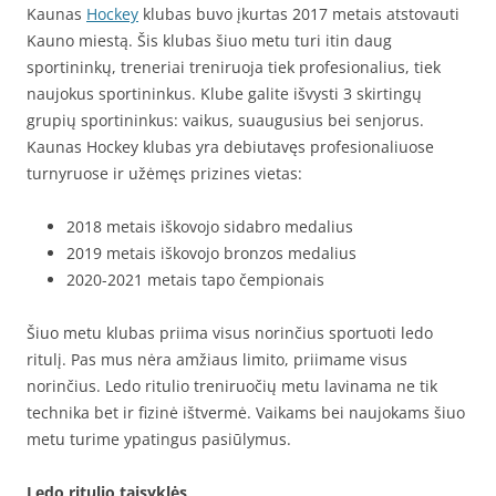
Kaunas
Hockey
klubas buvo įkurtas 2017 metais atstovauti
Kauno miestą. Šis klubas šiuo metu turi itin daug
sportininkų, treneriai treniruoja tiek profesionalius, tiek
naujokus sportininkus. Klube galite išvysti 3 skirtingų
grupių sportininkus: vaikus, suaugusius bei senjorus.
Kaunas Hockey klubas yra debiutavęs profesionaliuose
turnyruose ir užėmęs prizines vietas:
2018 metais iškovojo sidabro medalius
2019 metais iškovojo bronzos medalius
2020-2021 metais tapo čempionais
Šiuo metu klubas priima visus norinčius sportuoti ledo
ritulį. Pas mus nėra amžiaus limito, priimame visus
norinčius. Ledo ritulio treniruočių metu lavinama ne tik
technika bet ir fizinė ištvermė. Vaikams bei naujokams šiuo
metu turime ypatingus pasiūlymus.
Ledo ritulio taisyklės