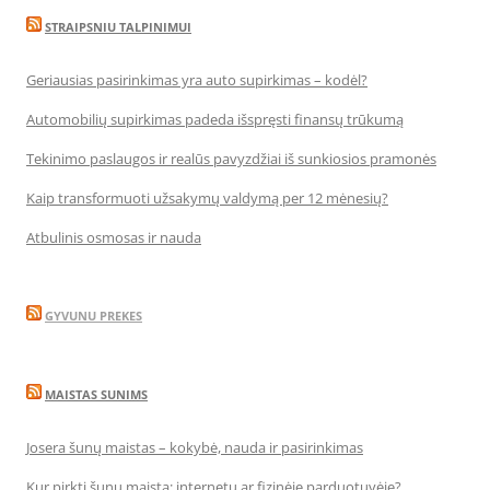
STRAIPSNIU TALPINIMUI
Geriausias pasirinkimas yra auto supirkimas – kodėl?
Automobilių supirkimas padeda išspręsti finansų trūkumą
Tekinimo paslaugos ir realūs pavyzdžiai iš sunkiosios pramonės
Kaip transformuoti užsakymų valdymą per 12 mėnesių?
Atbulinis osmosas ir nauda
GYVUNU PREKES
MAISTAS SUNIMS
Josera šunų maistas – kokybė, nauda ir pasirinkimas
Kur pirkti šunų maistą: internetu ar fizinėje parduotuvėje?