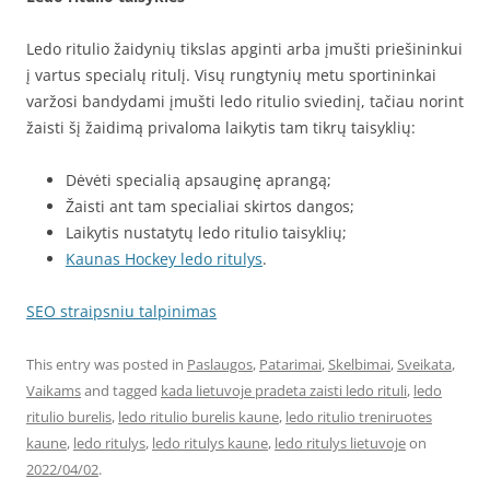
Ledo ritulio žaidynių tikslas apginti arba įmušti priešininkui
į vartus specialų ritulį. Visų rungtynių metu sportininkai
varžosi bandydami įmušti ledo ritulio sviedinį, tačiau norint
žaisti šį žaidimą privaloma laikytis tam tikrų taisyklių:
Dėvėti specialią apsauginę aprangą;
Žaisti ant tam specialiai skirtos dangos;
Laikytis nustatytų ledo ritulio taisyklių;
Kaunas Hockey ledo ritulys
.
SEO straipsniu talpinimas
This entry was posted in
Paslaugos
,
Patarimai
,
Skelbimai
,
Sveikata
,
Vaikams
and tagged
kada lietuvoje pradeta zaisti ledo rituli
,
ledo
ritulio burelis
,
ledo ritulio burelis kaune
,
ledo ritulio treniruotes
kaune
,
ledo ritulys
,
ledo ritulys kaune
,
ledo ritulys lietuvoje
on
2022/04/02
.