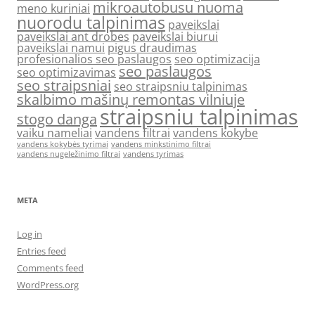
mikroautobusu nuoma
meno kuriniai
nuorodu talpinimas
paveikslai
paveikslai ant drobes
paveikslai biurui
paveikslai namui
pigus draudimas
profesionalios seo paslaugos
seo optimizacija
seo paslaugos
seo optimizavimas
seo straipsniai
seo straipsniu talpinimas
skalbimo mašinų remontas vilniuje
straipsniu talpinimas
stogo danga
vaiku nameliai
vandens filtrai
vandens kokybe
vandens kokybės tyrimai
vandens minkstinimo filtrai
vandens nugeležinimo filtrai
vandens tyrimas
META
Log in
Entries feed
Comments feed
WordPress.org