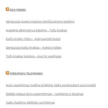
ZOO PREKES
Geriausias Josera maistas sterilizuotoms katėms
Augalinė alternatyva katėms – Tofu kraikas
Kačių kraiko rūšys – kokį parinkti katei
Geriausias kačių kraikas – kokios rūšies
Tofu kraikas katėms – kuo jis ypatingas
STRAIPSNIŲ TALPINIMAS
Auto supirkimas mažina praktinę riziką parduodant automobilį
Didelis vidaus durų pasirinkimas – rankenos ir dizainas
Vaikų žaidimo aikštelių surinkimas