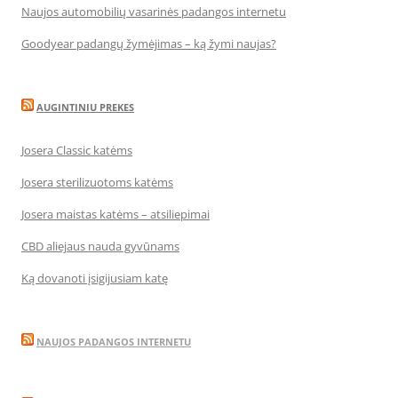
Naujos automobilių vasarinės padangos internetu
Goodyear padangų žymėjimas – ką žymi naujas?
AUGINTINIU PREKES
Josera Classic katėms
Josera sterilizuotoms katėms
Josera maistas katėms – atsiliepimai
CBD aliejaus nauda gyvūnams
Ką dovanoti įsigijusiam katę
NAUJOS PADANGOS INTERNETU