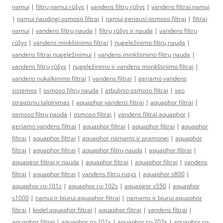
namui
|
filtrų namui rūšys
|
vandens filtrų rūšys
|
vandens filtrai namui
|
namui naudingi osmoso filtrai
|
namui geriausi osmoso filtrai
|
filtrai
namui
|
vandens filtrų nauda
|
filtrų rūšys ir nauda
|
vandens filtrų
rūšys
|
vandens minkštinimo filtrai
|
nugeležinimo filtrų nauda
|
vandens filtrai nugeležinimui
|
vandens minkštinimo filtrų nauda
|
vandens filtrų rūšys
|
nugeležinimo ir vandens monkštinimo filtrai
|
vandens nukalkinimo filtrai
|
vandens filtrai
|
geriamo vandens
sistemos
|
osmoso filtrų nauda
|
atbulinio osmoso filtrai
|
seo
straipsniu talpinimas
|
aquaphor vandens filtrai
|
aquaphor filtrai
|
osmoso filtrų nauda
|
osmoso filtrai
|
vandens filtrai aquaphor
|
geriamo vandens filtrai
|
aquaphor filtrai
|
aquaphor filtrai
|
aquaphor
filtrai
|
aquaphor filtrai
|
aquaphor namams ir pramonei
|
aquaphor
filtrai
|
aquaphor filtrai
|
aquaphor filtrų nauda
|
aquaphor filtrai
|
aquapgor filtrai ir nauda
|
aquaphor filtrai
|
aquaphor filtrai
|
vandens
filtrai
|
aquaphor filtrai
|
vandens filtru rusys
|
aquaphor s800
|
aquaphor ro-101s
|
aquaphor ro-102s
|
aquapgor s550
|
aquaphor
s1000
|
namui ir biurui aquaphor filtrai
|
namams ir biurui aquaphor
filtrai
|
kodel aquaphor filtrai
|
aquaphor filtrai
|
vandens filtrai
|
aquaphor filtrai
|
aquaphor ro-101s
|
aquaphor ro-202s
|
aquaphor ro-