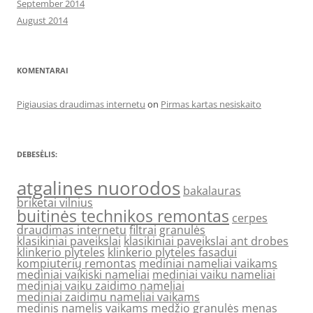
September 2014
August 2014
KOMENTARAI
Pigiausias draudimas internetu
on
Pirmas kartas nesiskaito
DEBESĖLIS:
atgalines nuorodos
bakalauras
briketai vilnius
buitinės technikos remontas
cerpes
draudimas internetu
filtrai
granulės
klasikiniai paveikslai
klasikiniai paveikslai ant drobes
klinkerio plyteles
klinkerio plyteles fasadui
kompiuterių remontas
mediniai nameliai vaikams
mediniai vaikiski nameliai
mediniai vaiku nameliai
mediniai vaiku zaidimo nameliai
mediniai zaidimu nameliai vaikams
medinis namelis vaikams
medžio granulės
menas