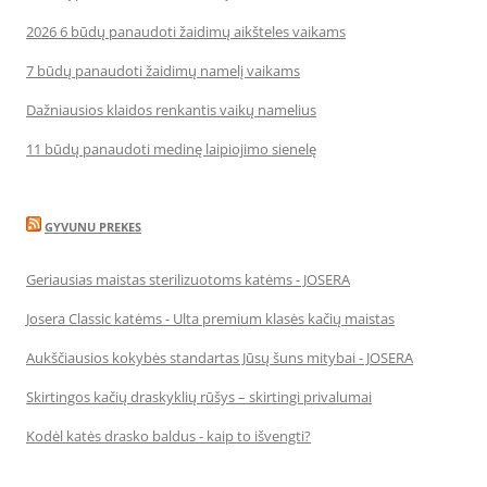
2026 6 būdų panaudoti žaidimų aikšteles vaikams
7 būdų panaudoti žaidimų namelį vaikams
Dažniausios klaidos renkantis vaikų namelius
11 būdų panaudoti medinę laipiojimo sienelę
GYVUNU PREKES
Geriausias maistas sterilizuotoms katėms - JOSERA
Josera Classic katėms - Ulta premium klasės kačių maistas
Aukščiausios kokybės standartas Jūsų šuns mitybai - JOSERA
Skirtingos kačių draskyklių rūšys – skirtingi privalumai
Kodėl katės drasko baldus - kaip to išvengti?