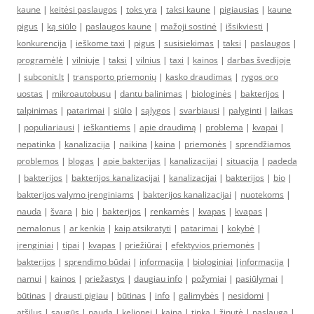
kaune
|
keitėsi paslaugos
|
toks yra
|
taksi kaune
|
pigiausias
|
kaune
pigus
|
ką siūlo
|
paslaugos kaune
|
mažoji sostinė
|
išsikviesti
|
konkurencija
|
ieškome taxi
|
pigus
|
susisiekimas
|
taksi
|
paslaugos
|
programėlė
|
vilniuje
|
taksi
|
vilnius
|
taxi
|
kainos
|
darbas švedijoje
|
subconit.lt
|
transporto priemonių
|
kasko draudimas
|
rygos oro
uostas
|
mikroautobusu
|
dantu balinimas
|
biologinės
|
bakterijos
|
talpinimas
|
patarimai
|
siūlo
|
sąlygos
|
svarbiausi
|
palyginti
|
laikas
|
populiariausi
|
ieškantiems
|
apie draudimą
|
problema
|
kvapai
|
nepatinka
|
kanalizacija
|
naikina
|
kaina
|
priemonės
|
sprendžiamos
problemos
|
blogas
|
apie bakterijas
|
kanalizacijai
|
situacija
|
padeda
|
bakterijos
|
bakterijos kanalizacijai
|
kanalizacijai
|
bakterijos
|
bio
|
bakterijos valymo įrenginiams
|
bakterijos kanalizacijai
|
nuotekoms
|
nauda
|
švara
|
bio
|
bakterijos
|
renkamės
|
kvapas
|
kvapas
|
nemalonus
|
ar kenkia
|
kaip atsikratyti
|
patarimai
|
kokybė
|
įrenginiai
|
tipai
|
kvapas
|
priežiūrai
|
efektyvios priemonės
|
bakterijos
|
sprendimo būdai
|
informacija
|
biologiniai
|
informacija
|
namui
|
kainos
|
priežastys
|
daugiau info
|
požymiai
|
pasiūlymai
|
būtinas
|
drausti pigiau
|
būtinas
|
info
|
galimybės
|
nesidomi
|
atšilus
|
saugūs
|
nauda
|
kelionei
|
kaina
|
tinka
|
žinutė
|
paslauga
|