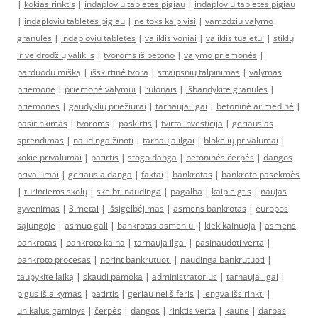
|
kokias rinktis
|
indaploviu tabletes pigiau
|
indaploviu tabletes pigiau
|
indaploviu tabletes pigiau
|
ne toks kaip visi
|
vamzdziu valymo
granules
|
indaploviu tabletes
|
valiklis voniai
|
valiklis tualetui
|
stiklų
ir veidrodžių valiklis
|
tvoroms iš betono
|
valymo priemonės
|
parduodu mišką
|
išskirtinė tvora
|
straipsnių talpinimas
|
valymas
priemone
|
priemonė valymui
|
rulonais
|
išbandykite granules
|
priemonės
|
gaudyklių priežiūrai
|
tarnauja ilgai
|
betoninė ar medinė
|
pasirinkimas
|
tvoroms
|
paskirtis
|
tvirta investicija
|
geriausias
sprendimas
|
naudinga žinoti
|
tarnauja ilgai
|
blokelių privalumai
|
kokie privalumai
|
patirtis
|
stogo danga
|
betoninės čerpės
|
dangos
privalumai
|
geriausia danga
|
faktai
|
bankrotas
|
bankroto pasekmės
|
turintiems skolų
|
skelbti naudinga
|
pagalba
|
kaip elgtis
|
naujas
gyvenimas
|
3 metai
|
išsigelbėjimas
|
asmens bankrotas
|
europos
sąjungoje
|
asmuo gali
|
bankrotas asmeniui
|
kiek kainuoja
|
asmens
bankrotas
|
bankroto kaina
|
tarnauja ilgai
|
pasinaudoti verta
|
bankroto procesas
|
norint bankrutuoti
|
naudinga bankrutuoti
|
taupykite laiką
|
skaudi pamoka
|
administratorius
|
tarnauja ilgai
|
pigus išlaikymas
|
patirtis
|
geriau nei šiferis
|
lengva išsirinkti
|
unikalus gaminys
|
čerpės
|
dangos
|
rinktis verta
|
kaune
|
darbas