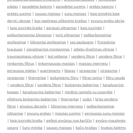
edalas
|
pavadeliai katems
|
pavadeliai sunims
|
prekes katems
|
prekes sunims
|
sausas maistas
|
sunu maistas
|
kaip ismokyti kate
daryti i dezute
|
kuo ypatingas silikoninis kraikas
|
gyvunu prekiu akcija
|
kaip issirinkti kraika
|
geriausi siltnamiai
|
kaip issirinkti
|
polikarbonatiniai šiltnamiai
|
tvirti siltnamiai
|
polikarbonatiniai
atsiliepimai
|
šiltnamiai atsiliepimai
|
seo paslaugos
|
frontaliniai
krautuvai
|
signalizacijos montavimas
|
atliekų išvežimas vilniuje
|
traumatologas vilniuje
|
led reklama
|
vandens filtrai
|
vandens filtrai
|
renkamės filtrus
|
tinkamiausias maistas
|
maistas internetu
|
geriausias ėdalas
|
augintojams
|
blogas
|
straipsniai
|
straipsniai
|
straipsniai
|
fejerverkai
|
ieskantiems filtru
|
filtrai namui
|
filtru nauda
|
vandens filtrai
|
vandens filtrai
|
biologinės bakterijos
|
kanalizacijos
kvapas
|
kanalizacijos bakterijos
|
medinis namelis su ciuozykla
|
efektyvio biologinės bakterijos
|
fejerverkai
|
sodui
|
brita vandens
filtrai
|
privatus darzelis
|
šiltnamiai internetu
|
polikarbonatiniai
siltnamiai
|
gyvunu prekes
|
maistas sunims
|
geriausias sunu maistas
|
kaip issirinkti kraika
|
gelbsti gyvūnus nuo karščio
|
gyvūnų maudynės
vasarą
|
šunų mityba
|
sausas maistas
|
kačių kraikas
|
kraikas katėms