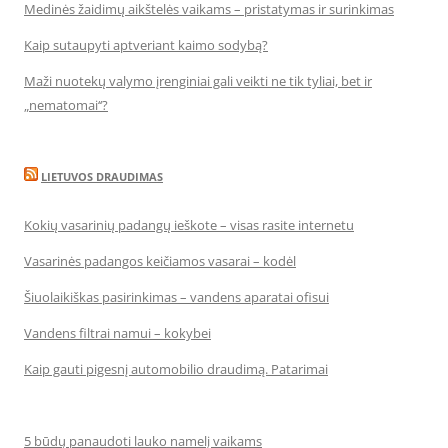
Medinės žaidimų aikštelės vaikams – pristatymas ir surinkimas
Kaip sutaupyti aptveriant kaimo sodybą?
Maži nuotekų valymo įrenginiai gali veikti ne tik tyliai, bet ir
„nematomai‘‘?
LIETUVOS DRAUDIMAS
Kokių vasarinių padangų ieškote – visas rasite internetu
Vasarinės padangos keičiamos vasarai – kodėl
Šiuolaikiškas pasirinkimas – vandens aparatai ofisui
Vandens filtrai namui – kokybei
Kaip gauti pigesnį automobilio draudimą. Patarimai
5 būdų panaudoti lauko namelį vaikams