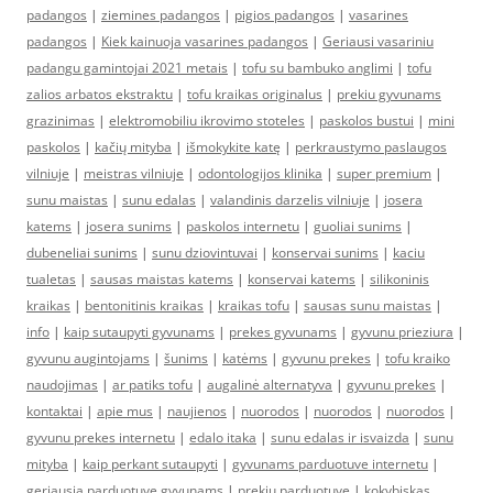
padangos
|
ziemines padangos
|
pigios padangos
|
vasarines
padangos
|
Kiek kainuoja vasarines padangos
|
Geriausi vasariniu
padangu gamintojai 2021 metais
|
tofu su bambuko anglimi
|
tofu
zalios arbatos ekstraktu
|
tofu kraikas originalus
|
prekiu gyvunams
grazinimas
|
elektromobiliu ikrovimo stoteles
|
paskolos bustui
|
mini
paskolos
|
kačių mityba
|
išmokykite katę
|
perkraustymo paslaugos
vilniuje
|
meistras vilniuje
|
odontologijos klinika
|
super premium
|
sunu maistas
|
sunu edalas
|
valandinis darzelis vilniuje
|
josera
katems
|
josera sunims
|
paskolos internetu
|
guoliai sunims
|
dubeneliai sunims
|
sunu dziovintuvai
|
konservai sunims
|
kaciu
tualetas
|
sausas maistas katems
|
konservai katems
|
silikoninis
kraikas
|
bentonitinis kraikas
|
kraikas tofu
|
sausas sunu maistas
|
info
|
kaip sutaupyti gyvunams
|
prekes gyvunams
|
gyvunu prieziura
|
gyvunu augintojams
|
šunims
|
katėms
|
gyvunu prekes
|
tofu kraiko
naudojimas
|
ar patiks tofu
|
augalinė alternatyva
|
gyvunu prekes
|
kontaktai
|
apie mus
|
naujienos
|
nuorodos
|
nuorodos
|
nuorodos
|
gyvunu prekes internetu
|
edalo itaka
|
sunu edalas ir isvaizda
|
sunu
mityba
|
kaip perkant sutaupyti
|
gyvunams parduotuve internetu
|
geriausia parduotuve gyvunams
|
prekiu parduotuve
|
kokybiskas