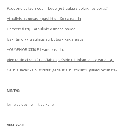
Raudono aukso žiedai – kodėl jie traukia šiuolaikines poras?
Atbulinis osmosas ir paskirtis – Kokia nauda
Osmoso filtrų – atbulinio osmoso nauda
Išskirtinio vyrų stiliaus atributas – kaklaraištis
AQUAPHOR S550 P1 vandens filtrai
Vienkartiniai rankšluosčiai: kaip išsirinkti tinkamiausią variantą?
Geliniai lakai: kaip išsirinkti geriausią ir užtikrinti ilgalaikį rezultatą?
MINTYS:
Jei ne su dešine imk su kaire
ARCHYVAS: