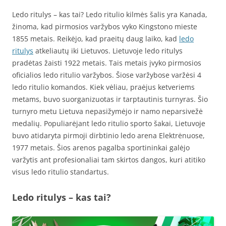
Ledo ritulys – kas tai? Ledo ritulio kilmės šalis yra Kanada,
žinoma, kad pirmosios varžybos vyko Kingstono mieste
1855 metais. Reikėjo, kad praeitų daug laiko, kad
ledo
ritulys
atkeliautų iki Lietuvos. Lietuvoje ledo ritulys
pradėtas žaisti 1922 metais. Tais metais įvyko pirmosios
oficialios ledo ritulio varžybos. Šiose varžybose varžėsi 4
ledo ritulio komandos. Kiek vėliau, praėjus ketveriems
metams, buvo suorganizuotas ir tarptautinis turnyras. Šio
turnyro metu Lietuva nepasižymėjo ir namo neparsivežė
medalių. Populiarėjant ledo ritulio sporto šakai, Lietuvoje
buvo atidaryta pirmoji dirbtinio ledo arena Elektrėnuose,
1977 metais. Šios arenos pagalba sportininkai galėjo
varžytis ant profesionaliai tam skirtos dangos, kuri atitiko
visus ledo ritulio standartus.
Ledo ritulys – kas tai?