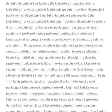
darzelis klaipedoje
|
vaiku darzelis klaipedoje
|
pagalba tėvams
klaipėdoje
|
privatus darželis klaipėdoje gelbėja
|
darželis klaipėdoje
|
pasirinkimas klaipėdoje
|
darželis klaipėdoje
|
privatus darželis
klaipėdoje
|
privatus darželis klaipėdoje
|
darželis klaipėdoje
|
vandens
filtrai
|
nuo pelesio
|
buhalterines paslaugos
|
paslaugos vilniuje
|
naujiems ir probleminiams septikams
|
geriausios priemones
|
kanalizaciniai vandenys
|
vandens suliniu valymas
|
vamzdziu valymo
granules
|
mikrogranules kanalizacijos valymui
|
gelinis kanalizacijos
vamzdziu valiklis
|
vamzdziu valymui
|
probleminiams septikams
|
bakterijos maišeliais
|
retai naudojamai kanalizacijai
|
bakterijos
septikams
|
bakterijos priežiūrai
|
kokias cerpes rinktis
|
keramines
cerpes
|
malkų pardavimas
|
malkos
|
anglis
|
ko tikisi klientai
|
dujų
silikatiniai blokeliai
|
šiltinimo medžiagos
|
idėjos panaudojant trinkeles
|
trinkelės grindiniui puošia
|
statybos iš arko
|
informacija apie
paslaugą
|
kaip paruosti pagrinda trinkeliu klojimui
|
kiek kainuoja
pastoliu nuoma
|
naujienos
|
statybos
|
įrangos nuoma
|
pamatu
liejimas
|
stato namus
|
kanalizacijos kvapo naikinimas
|
griovimo
darbai
|
samotines plytos
|
keramikines cerpes
|
betono cerpes
|
stogo danga
|
grindinio trinkeles
|
multipor
|
ytong
|
haus
|
fibo
|
arko