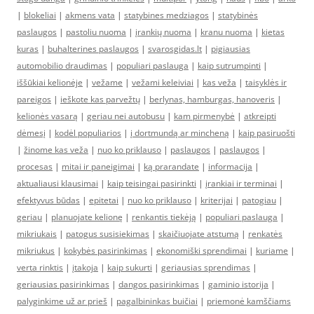
|
blokeliai
|
akmens vata
|
statybines medziagos
|
statybinės
paslaugos
|
pastoliu nuoma
|
įrankių nuoma
|
kranu nuoma
|
kietas
kuras
|
buhalterines paslaugos
|
svarosgidas.lt
|
pigiausias
automobilio draudimas
|
populiari paslauga
|
kaip sutrumpinti
|
iššūkiai kelionėje
|
vežame
|
vežami keleiviai
|
kas veža
|
taisyklės ir
pareigos
|
ieškote kas parvežtų
|
berlynas, hamburgas, hanoveris
|
kelionės vasarą
|
geriau nei autobusu
|
kam pirmenybė
|
atkreipti
dėmesį
|
kodėl populiarios
|
į dortmundą ar mincheną
|
kaip pasiruošti
|
žinome kas veža
|
nuo ko priklauso
|
paslaugos
|
paslaugos
|
procesas
|
mitai ir paneigimai
|
ką prarandate
|
informacija
|
aktualiausi klausimai
|
kaip teisingai pasirinkti
|
įrankiai ir terminai
|
efektyvus būdas
|
epitetai
|
nuo ko priklauso
|
kriterijai
|
patogiau
|
geriau
|
planuojate kelionę
|
renkantis tiekėją
|
populiari paslauga
|
mikriukais
|
patogus susisiekimas
|
skaičiuojate atstumą
|
renkatės
mikriukus
|
kokybės pasirinkimas
|
ekonomiški sprendimai
|
kuriame
|
verta rinktis
|
įtakoja
|
kaip sukurti
|
geriausias sprendimas
|
geriausias pasirinkimas
|
dangos pasirinkimas
|
gaminio istorija
|
palyginkime už ar prieš
|
pagalbininkas buičiai
|
priemonė kamščiams