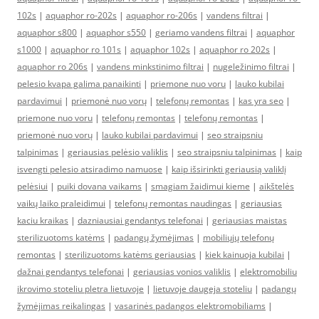
102s
|
aquaphor ro-202s
|
aquaphor ro-206s
|
vandens filtrai
|
aquaphor s800
|
aquaphor s550
|
geriamo vandens filtrai
|
aquaphor
s1000
|
aquaphor ro 101s
|
aquaphor 102s
|
aquaphor ro 202s
|
aquaphor ro 206s
|
vandens minkstinimo filtrai
|
nugeležinimo filtrai
|
pelesio kvapa galima panaikinti
|
priemone nuo voru
|
lauko kubilai
pardavimui
|
priemonė nuo vorų
|
telefonų remontas
|
kas yra seo
|
priemone nuo voru
|
telefonų remontas
|
telefonų remontas
|
priemonė nuo vorų
|
lauko kubilai pardavimui
|
seo straipsniu
talpinimas
|
geriausias pelėsio valiklis
|
seo straipsniu talpinimas
|
kaip
isvengti pelesio atsiradimo namuose
|
kaip išsirinkti geriausią valiklį
pelėsiui
|
puiki dovana vaikams
|
smagiam žaidimui kieme
|
aikštelės
vaikų laiko praleidimui
|
telefonų remontas naudingas
|
geriausias
kaciu kraikas
|
dazniausiai gendantys telefonai
|
geriausias maistas
sterilizuotoms katėms
|
padangų žymėjimas
|
mobiliųjų telefonų
remontas
|
sterilizuotoms katėms geriausias
|
kiek kainuoja kubilai
|
dažnai gendantys telefonai
|
geriausias vonios valiklis
|
elektromobiliu
ikrovimo stoteliu pletra lietuvoje
|
lietuvoje daugeja stoteliu
|
padangų
žymėjimas reikalingas
|
vasarinės padangos elektromobiliams
|