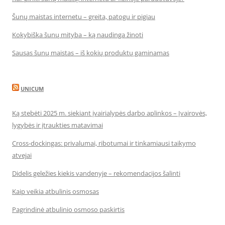
Šunų maistas internetu – greita, patogu ir pigiau
Kokybiška šunų mityba – ką naudinga žinoti
Sausas šunų maistas – iš kokių produktų gaminamas
UNICUM
Ką stebėti 2025 m. siekiant įvairialypės darbo aplinkos – Įvairovės,
lygybės ir įtraukties matavimai
Cross-dockingas: privalumai, ribotumai ir tinkamiausi taikymo
atvejai
Didelis geležies kiekis vandenyje – rekomendacijos šalinti
Kaip veikia atbulinis osmosas
Pagrindinė atbulinio osmoso paskirtis