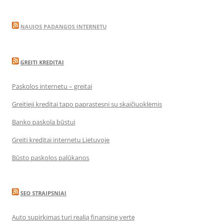
NAUJOS PADANGOS INTERNETU
GREITI KREDITAI
Paskolos internetu – greitai
Greitieji kreditai tapo paprastesni su skaičiuoklėmis
Banko paskola būstui
Greiti kreditai internetu Lietuvoje
Būsto paskolos palūkanos
SEO STRAIPSNIAI
Auto supirkimas turi realią finansinę vertę