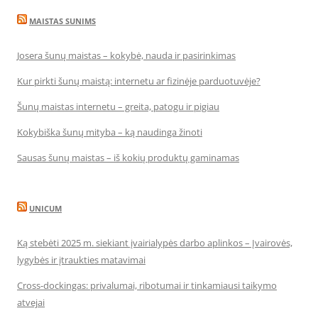
MAISTAS SUNIMS
Josera šunų maistas – kokybė, nauda ir pasirinkimas
Kur pirkti šunų maistą: internetu ar fizinėje parduotuvėje?
Šunų maistas internetu – greita, patogu ir pigiau
Kokybiška šunų mityba – ką naudinga žinoti
Sausas šunų maistas – iš kokių produktų gaminamas
UNICUM
Ką stebėti 2025 m. siekiant įvairialypės darbo aplinkos – Įvairovės,
lygybės ir įtraukties matavimai
Cross-dockingas: privalumai, ribotumai ir tinkamiausi taikymo
atvejai