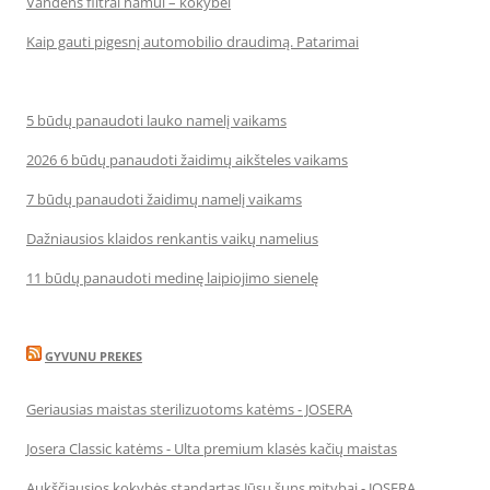
Vandens filtrai namui – kokybei
Kaip gauti pigesnį automobilio draudimą. Patarimai
5 būdų panaudoti lauko namelį vaikams
2026 6 būdų panaudoti žaidimų aikšteles vaikams
7 būdų panaudoti žaidimų namelį vaikams
Dažniausios klaidos renkantis vaikų namelius
11 būdų panaudoti medinę laipiojimo sienelę
GYVUNU PREKES
Geriausias maistas sterilizuotoms katėms - JOSERA
Josera Classic katėms - Ulta premium klasės kačių maistas
Aukščiausios kokybės standartas Jūsų šuns mitybai - JOSERA