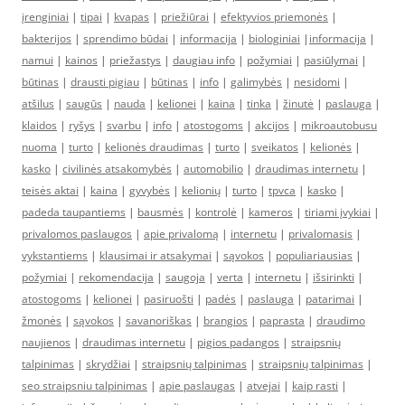
įrenginiai
|
tipai
|
kvapas
|
priežiūrai
|
efektyvios priemonės
|
bakterijos
|
sprendimo būdai
|
informacija
|
biologiniai
|
informacija
|
namui
|
kainos
|
priežastys
|
daugiau info
|
požymiai
|
pasiūlymai
|
būtinas
|
drausti pigiau
|
būtinas
|
info
|
galimybės
|
nesidomi
|
atšilus
|
saugūs
|
nauda
|
kelionei
|
kaina
|
tinka
|
žinutė
|
paslauga
|
klaidos
|
ryšys
|
svarbu
|
info
|
atostogoms
|
akcijos
|
mikroautobusu
nuoma
|
turto
|
kelionės draudimas
|
turto
|
sveikatos
|
kelionės
|
kasko
|
civilinės atsakomybės
|
automobilio
|
draudimas internetu
|
teisės aktai
|
kaina
|
gyvybės
|
kelionių
|
turto
|
tpvca
|
kasko
|
padeda taupantiems
|
bausmės
|
kontrolė
|
kameros
|
tiriami įvykiai
|
privalomos paslaugos
|
apie privalomą
|
internetu
|
privalomasis
|
vykstantiems
|
klausimai ir atsakymai
|
sąvokos
|
populiariausias
|
požymiai
|
rekomendacija
|
saugoja
|
verta
|
internetu
|
išsirinkti
|
atostogoms
|
kelionei
|
pasiruošti
|
padės
|
paslauga
|
patarimai
|
žmonės
|
sąvokos
|
savanoriškas
|
brangios
|
paprasta
|
draudimo
naujienos
|
draudimas internetu
|
pigios padangos
|
straipsnių
talpinimas
|
skrydžiai
|
straipsnių talpinimas
|
straipsnių talpinimas
|
seo straipsniu talpinimas
|
apie paslaugas
|
atvejai
|
kaip rasti
|