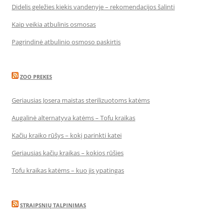
Didelis geležies kiekis vandenyje – rekomendacijos šalinti
Kaip veikia atbulinis osmosas
Pagrindinė atbulinio osmoso paskirtis
ZOO PREKES
Geriausias Josera maistas sterilizuotoms katėms
Augalinė alternatyva katėms – Tofu kraikas
Kačių kraiko rūšys – kokį parinkti katei
Geriausias kačių kraikas – kokios rūšies
Tofu kraikas katėms – kuo jis ypatingas
STRAIPSNIŲ TALPINIMAS