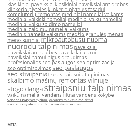
klasikiniai paveikslai
klasikiniai paveikslai ant drobes
klinkerio plyteles
klinkerio plyteles fasadui
kompiuterių remontas
mediniai nameliai vaikams
mediniai vaikiski nameliai
mediniai vaiku nameliai
mediniai vaiku zaidimo nameliai
mediniai zaidimu nameliai vaikams
medinis namelis vaikams
medžio granulės
menas
mikroautobusu nuoma
meno kuriniai
nuorodu talpinimas
paveikslai
paveikslai ant drobes
paveikslai biurui
paveikslai namui
pigus draudimas
profesionalios seo paslaugos
seo optimizacija
seo paslaugos
seo optimizavimas
seo straipsniai
seo straipsniu talpinimas
skalbimo mašinų remontas vilniuje
straipsniu talpinimas
stogo danga
vaiku nameliai
vandens filtrai
vandens kokybe
vandens kokybės tyrimai
vandens minkstinimo filtrai
vandens nugeležinimo filtrai
vandens tyrimas
META