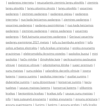
|
padangos internetu
|
neuzsalantis zieminis langu ploviklis
|
zieminis
langu ploviklis
|
langu plovimo skystis
|
langu ploviklis
|
vasarines
padangos
|
ziemines padangos
|
padangos pigiau
|
padangos
internetu
|
nuo kada keiciamos padangos
|
ziemines padangos
|
vasarines padangos
|
padangu pasirinkimas
|
nuo kada keiciamos
padangos
|
ziemines padangos
|
pigios padangos
|
vasarines
padangos
|
Kiek kainuoja vasarines padangos
|
Geriausi vasariniu
padangu gamintojai 2021 metais
|
tofu su bambuko anglimi
|
tofu
zalios arbatos ekstraktu
|
tofu kraikas originalus
|
prekiu gyvunams
grazinimas
|
elektromobiliu ikrovimo stoteles
|
paskolos bustui
|
mini
paskolos
|
kačių mityba
|
išmokykite katę
|
perkraustymo paslaugos
vilniuje
|
meistras vilniuje
|
odontologijos klinika
|
super premium
|
sunu maistas
|
sunu edalas
|
valandinis darzelis vilniuje
|
josera
katems
|
josera sunims
|
paskolos internetu
|
guoliai sunims
|
dubeneliai sunims
|
sunu dziovintuvai
|
konservai sunims
|
kaciu
tualetas
|
sausas maistas katems
|
konservai katems
|
silikoninis
kraikas
|
bentonitinis kraikas
|
kraikas tofu
|
sausas sunu maistas
|
info
|
kaip sutaupyti gyvunams
|
prekes gyvunams
|
gyvunu prieziura
|
gyvunu augintojams
|
šunims
|
katėms
|
gyvunu prekes
|
tofu kraiko