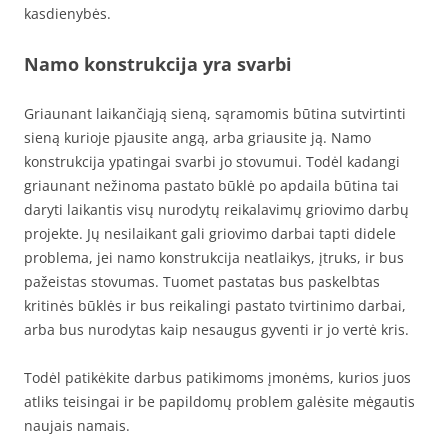
kasdienybės.
Namo konstrukcija yra svarbi
Griaunant laikančiąją sieną, sąramomis būtina sutvirtinti
sieną kurioje pjausite angą, arba griausite ją. Namo
konstrukcija ypatingai svarbi jo stovumui. Todėl kadangi
griaunant nežinoma pastato būklė po apdaila būtina tai
daryti laikantis visų nurodytų reikalavimų griovimo darbų
projekte. Jų nesilaikant gali griovimo darbai tapti didele
problema, jei namo konstrukcija neatlaikys, įtruks, ir bus
pažeistas stovumas. Tuomet pastatas bus paskelbtas
kritinės būklės ir bus reikalingi pastato tvirtinimo darbai,
arba bus nurodytas kaip nesaugus gyventi ir jo vertė kris.
Todėl patikėkite darbus patikimoms įmonėms, kurios juos
atliks teisingai ir be papildomų problem galėsite mėgautis
naujais namais.