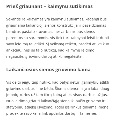
Prieš griaunant – kaimynų sutikimas
Sekantis reikalavimas yra kaimynų sutikimas, kadangi bus
griaunama laikančioji sienos konstrukcija ir pažeidžiamas
bendras pastato stovumas, nesvarbu ar bus sienos
paremtos su sąramomis, vis tiek turi kaimynai leisti ir duoti
savo leidimą tai atlikti. Šį veiksmą reikėtų pradėti atlikti kuo
anksčiau, nes jei taip nutiktų, kad kaimynų leidimo
negausite, griovimo darbų atlikti negalėsite.
Laikančiosios sienos griovimo kaina
Vis dėlto jeigu taip nutiko, kad patys neturi galimybių atlikti
griovimo darbus – ne bėda. Šiomis dienomis yra labai daug
įmonių kurios už tam tikrą kainą atliks visus darbus už jus.
Nuo leidimo griauti laikančiąją sieną iki pačio griovimo ir
statybinių atliekų išvežimo. Todėl išsirinkus tinkamą įmonę
pradėkite savo kelia link apdailos darbų ir fainesnės