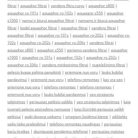
filtrai
|
aquaphor filtrai
|
vandens filtru rusys
|
aquaphor s800
|
aquaphor ro-101s
|
aquaphor ro-102s
|
aquapgor s550
|
aquaphor
s1000
|
namui ir biurui aquaphor filtrai
|
namams ir biurui aquaphor
filtrai
|
kodel aquaphor filtrai
|
aquaphor filtrai
|
vandens filtrai
|
aquaphor filtrai
|
aquaphor ro-101s
|
aquaphor ro-202s
|
aquaphor ro-
102s
|
aquaphor ro-202s
|
aquaphor ro-206s
|
vandens filtrai
|
aquaphor s800
|
aquaphor s550
|
geriamo vandens filtrai
|
aquaphor
s1000
|
aquaphor ro 101s
|
aquaphor 102s
|
aquaphor ro 202s
|
aquaphor ro 206s
|
vandens minkstinimo filtrai
|
nugeležinimo filtrai
|
pelesio kvapa galima panaikinti
|
priemone nuo voru
|
lauko kubilai
pardavimui
|
priemonė nuo vorų
|
telefonų remontas
|
kas yra seo
|
priemone nuo voru
|
telefonų remontas
|
telefonų remontas
|
priemonė nuo vorų
|
lauko kubilai pardavimui
|
seo straipsniu
talpinimas
|
geriausias pelėsio valiklis
|
seo straipsniu talpinimas
|
kaip
isvengti pelesio atsiradimo namuose
|
kaip išsirinkti geriausią valiklį
pelėsiui
|
puiki dovana vaikams
|
smagiam žaidimui kieme
|
aikštelės
vaikų laiko praleidimui
|
telefonų remontas naudingas
|
geriausias
kaciu kraikas
|
dazniausiai gendantys telefonai
|
geriausias maistas