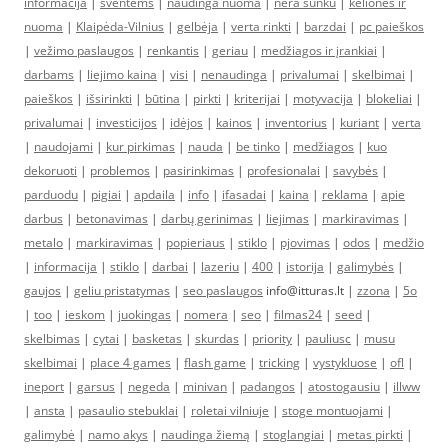
informacija
|
šventėms
|
naudinga nuoma
|
nėra sunku
|
kelionės ir
nuoma
|
Klaipėda-Vilnius
|
gelbėja
|
verta rinkti
|
barzdai
|
pc paieškos
|
vežimo paslaugos
|
renkantis
|
geriau
|
medžiagos ir įrankiai
|
darbams
|
liejimo kaina
|
visi
|
nenaudinga
|
privalumai
|
skelbimai
|
paieškos
|
išsirinkti
|
būtina
|
pirkti
|
kriterijai
|
motyvacija
|
blokeliai
|
privalumai
|
investicijos
|
idėjos
|
kainos
|
inventorius
|
kuriant
|
verta
|
naudojami
|
kur pirkimas
|
nauda
|
be tinko
|
medžiagos
|
kuo
dekoruoti
|
problemos
|
pasirinkimas
|
profesionalai
|
savybės
|
parduodu
|
pigiai
|
apdaila
|
info
|
ifasadai
|
kaina
|
reklama
|
apie
darbus
|
betonavimas
|
darbų gerinimas
|
liejimas
|
markiravimas
|
metalo
|
markiravimas
|
popieriaus
|
stiklo
|
pjovimas
|
odos
|
medžio
|
informacija
|
stiklo
|
darbai
|
lazeriu
|
400
|
istorija
|
galimybės
|
gaujos
|
geliu pristatymas
|
seo paslaugos
info@itturas.lt |
zzona
|
5o
|
too
|
ieskom
|
juokingas
|
nomera
|
seo
|
filmas24
|
seed
|
skelbimas
|
cytai
|
basketas
|
skurdas
|
priority
|
pauliusc
|
musu
skelbimai
|
place 4 games
|
flash game
|
tricking
|
vystykluose
|
ofl
|
ineport
|
garsus
|
negeda
|
minivan
|
padangos
|
atostogausiu
|
illww
|
ansta
|
pasaulio stebuklai
|
roletai vilniuje
|
stoge montuojami
|
galimybė
|
namo akys
|
naudinga žiemą
|
stoglangiai
|
metas pirkti
|