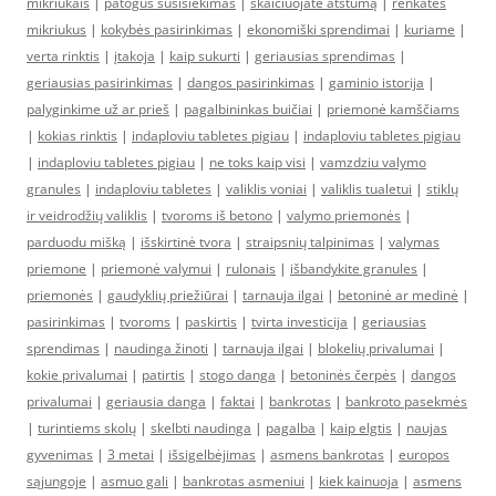
mikriukais
|
patogus susisiekimas
|
skaičiuojate atstumą
|
renkatės
mikriukus
|
kokybės pasirinkimas
|
ekonomiški sprendimai
|
kuriame
|
verta rinktis
|
įtakoja
|
kaip sukurti
|
geriausias sprendimas
|
geriausias pasirinkimas
|
dangos pasirinkimas
|
gaminio istorija
|
palyginkime už ar prieš
|
pagalbininkas buičiai
|
priemonė kamščiams
|
kokias rinktis
|
indaploviu tabletes pigiau
|
indaploviu tabletes pigiau
|
indaploviu tabletes pigiau
|
ne toks kaip visi
|
vamzdziu valymo
granules
|
indaploviu tabletes
|
valiklis voniai
|
valiklis tualetui
|
stiklų
ir veidrodžių valiklis
|
tvoroms iš betono
|
valymo priemonės
|
parduodu mišką
|
išskirtinė tvora
|
straipsnių talpinimas
|
valymas
priemone
|
priemonė valymui
|
rulonais
|
išbandykite granules
|
priemonės
|
gaudyklių priežiūrai
|
tarnauja ilgai
|
betoninė ar medinė
|
pasirinkimas
|
tvoroms
|
paskirtis
|
tvirta investicija
|
geriausias
sprendimas
|
naudinga žinoti
|
tarnauja ilgai
|
blokelių privalumai
|
kokie privalumai
|
patirtis
|
stogo danga
|
betoninės čerpės
|
dangos
privalumai
|
geriausia danga
|
faktai
|
bankrotas
|
bankroto pasekmės
|
turintiems skolų
|
skelbti naudinga
|
pagalba
|
kaip elgtis
|
naujas
gyvenimas
|
3 metai
|
išsigelbėjimas
|
asmens bankrotas
|
europos
sąjungoje
|
asmuo gali
|
bankrotas asmeniui
|
kiek kainuoja
|
asmens