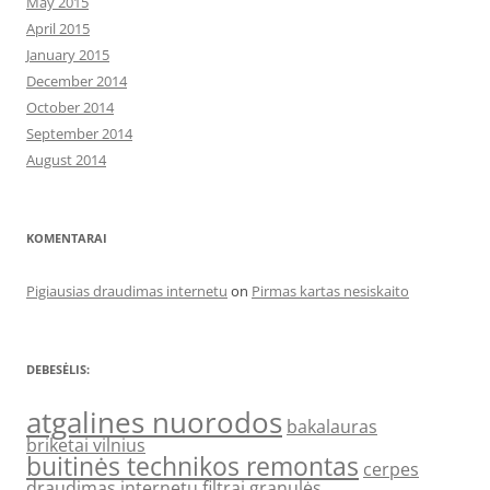
May 2015
April 2015
January 2015
December 2014
October 2014
September 2014
August 2014
KOMENTARAI
Pigiausias draudimas internetu
on
Pirmas kartas nesiskaito
DEBESĖLIS:
atgalines nuorodos
bakalauras
briketai vilnius
buitinės technikos remontas
cerpes
draudimas internetu
filtrai
granulės