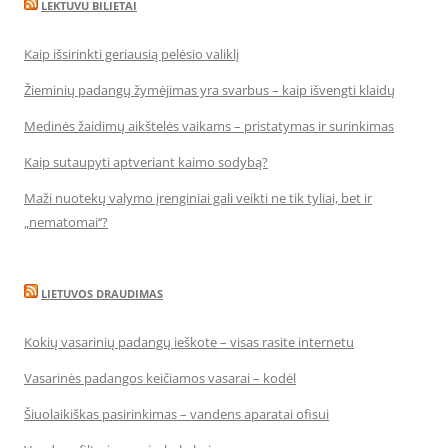
LEKTUVU BILIETAI
Kaip išsirinkti geriausią pelėsio valiklį
Žieminių padangų žymėjimas yra svarbus – kaip išvengti klaidų
Medinės žaidimų aikštelės vaikams – pristatymas ir surinkimas
Kaip sutaupyti aptveriant kaimo sodybą?
Maži nuotekų valymo įrenginiai gali veikti ne tik tyliai, bet ir
„nematomai‘‘?
LIETUVOS DRAUDIMAS
Kokių vasarinių padangų ieškote – visas rasite internetu
Vasarinės padangos keičiamos vasarai – kodėl
Šiuolaikiškas pasirinkimas – vandens aparatai ofisui