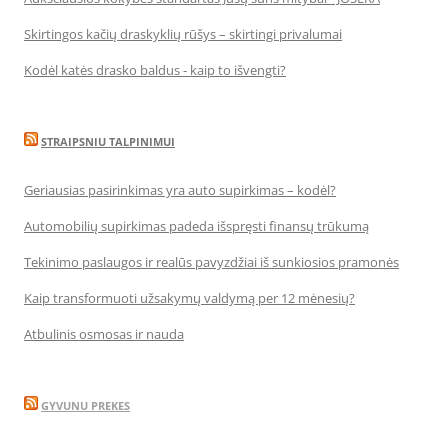
Skirtingos kačių draskyklių rūšys – skirtingi privalumai
Kodėl katės drasko baldus - kaip to išvengti?
STRAIPSNIU TALPINIMUI
Geriausias pasirinkimas yra auto supirkimas – kodėl?
Automobilių supirkimas padeda išspręsti finansų trūkumą
Tekinimo paslaugos ir realūs pavyzdžiai iš sunkiosios pramonės
Kaip transformuoti užsakymų valdymą per 12 mėnesių?
Atbulinis osmosas ir nauda
GYVUNU PREKES