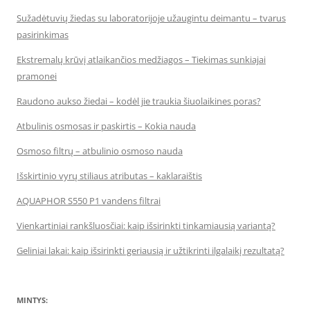
Sužadėtuvių žiedas su laboratorijoje užaugintu deimantu – tvarus
pasirinkimas
Ekstremalų krūvį atlaikančios medžiagos – Tiekimas sunkiajai
pramonei
Raudono aukso žiedai – kodėl jie traukia šiuolaikines poras?
Atbulinis osmosas ir paskirtis – Kokia nauda
Osmoso filtrų – atbulinio osmoso nauda
Išskirtinio vyrų stiliaus atributas – kaklaraištis
AQUAPHOR S550 P1 vandens filtrai
Vienkartiniai rankšluosčiai: kaip išsirinkti tinkamiausią variantą?
Geliniai lakai: kaip išsirinkti geriausią ir užtikrinti ilgalaikį rezultatą?
MINTYS: