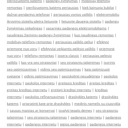
sterilizuotoms katėms
|
padangų žymėjimas
|
mobiliųjų telefonų
remontas
|
sterilizuotoms katėms geriausias
|
kiek kainuoja kubilai
|
dažnai gendantys telefonai
|
geriausias vonios valiklis
|
elektromobiliu
ikrovimo stoteliu pletra lietuvoje
|
lietuvoje daugeja stoteliu
|
padangų
žymėjimas reikalingas
|
vasarinės padangos elektromobiliams
|
naudingas žieminių padangų žymėjimas
|
kuo naudingas remontas
|
mobiliųjų telefonų remontas
|
geriausias valiklis peliui
|
efektyvi
priemone nuo voru
|
efektyviai veikiantis pelėsio valiklis
|
priemonė
nuo vorų
|
telefonų remontas
|
josera classic
|
geriausias pelesio
valiklis
|
kas yra seo straipsniai
|
seo straipsniu talpinimas
|
isorinis
seo optimizavimas
|
vidinis seo optimizavimas
|
kaip optimizuoti
svetaine
|
vidinis optimizavimas
|
pasiskolinti nesudėtinga
|
paskolos
internetu
|
paskolos internetu
|
greitasis kreditas
|
greitas kreditas
|
greitas kreditas internetu
|
greitieji kreditai internetu
|
kreditas
internetu
|
paskolos refinansavimas
|
draskykles katems
|
draskykles
katems
|
pripratinti kate prie draskykles
|
medinis namelis su ciuozykla
|
sausas maistas ar konservai
|
isvalyti tepalo demes
|
seo straipsniu
talpinimas
|
seo straipsniu talpinimas
|
padangos internetu
|
padangos
internetu
|
padangos internetu
|
pigios padangos
|
padangos internetu