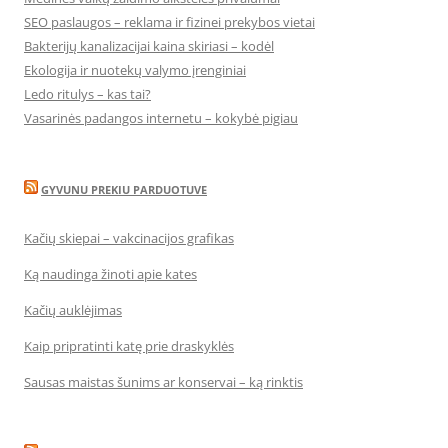
SEO paslaugos – reklama ir fizinei prekybos vietai
Bakterijų kanalizacijai kaina skiriasi – kodėl
Ekologija ir nuotekų valymo įrenginiai
Ledo ritulys – kas tai?
Vasarinės padangos internetu – kokybė pigiau
GYVUNU PREKIU PARDUOTUVE
Kačių skiepai – vakcinacijos grafikas
Ką naudinga žinoti apie kates
Kačių auklėjimas
Kaip pripratinti katę prie draskyklės
Sausas maistas šunims ar konservai – ką rinktis