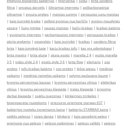
efektyvio biologinės bakterijos
|
fejerverkai
|
sodui
|
brita vandens
filtrai
|
privatus darzelis
|
šiltnamiai internetu
|
polikarbonatiniai
siltnamiai
|
gyvunu prekes
|
maistas sunims
|
geriausias sunu maistas
|
kaip issirinkti kraika
|
gelbsti gyvūnus nuo karščio
|
gyvūnų maudynės
vasarą
|
šunų mityba
|
sausas maistas
|
kačių kraikas
|
kraikas katėms
|
gyvūnams internetu
|
perkamiausios internetu
|
geriausias kraikas
|
akcija prekems
|
zooprekės
|
kaip issirinkti
|
kraikas
|
vandens filtrai
brita
|
kaip ismokyti kate
|
kaciu kraikas tofu
|
kas yra odontologai
|
brita maxtra
|
brita aluna
|
aluna ąsotis
|
marella 2,4
|
ąsotis marella
3,5
|
indas style 2,4
|
ąsotis style 3,6
|
brita flow
|
elemaris
|
zoo
prekes
|
tofu kraikas katėms
|
zoo prekes
|
lęšiai pigiau
|
mediniai
vaikams
|
mediniai nameliai vaikams
|
valymo paslaugos kaune
|
kroviniu pervezimas kaunas
|
kroviniu pervezimas vilnius
|
elektrikas
vilnius
|
kroviniu pervezimas klaipeda
|
tralas klaipeda
|
griovimo
darbai klaipeda
|
siukliu isvezimas
|
klinkerines trinkeles
|
biopreparatai nuotekoms
|
prieziuros priemone starwax 637
|
bakterijos nuoteku irenginiams kaina
|
bakteriju STARWAX kaina
|
valiklis pelesiui
|
stogo danga
|
klinkeris
|
kaip panaikinti pelesi
|
priemone nuo pelesio
|
pelesio naikinimas
|
pelesių valiklis
|
pelesio