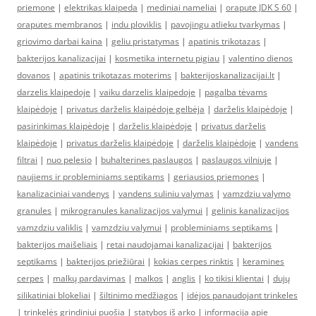
priemone
|
elektrikas klaipeda
|
mediniai nameliai
|
orapute JDK S 60
|
oraputes membranos
|
indu ploviklis
|
pavojingu atlieku tvarkymas
|
griovimo darbai kaina
|
geliu pristatymas
|
apatinis trikotazas
|
bakterijos kanalizacijai
|
kosmetika internetu pigiau
|
valentino dienos
dovanos
|
apatinis trikotazas moterims
|
bakterijoskanalizacijai.lt
|
darzelis klaipedoje
|
vaiku darzelis klaipedoje
|
pagalba tėvams
klaipėdoje
|
privatus darželis klaipėdoje gelbėja
|
darželis klaipėdoje
|
pasirinkimas klaipėdoje
|
darželis klaipėdoje
|
privatus darželis
klaipėdoje
|
privatus darželis klaipėdoje
|
darželis klaipėdoje
|
vandens
filtrai
|
nuo pelesio
|
buhalterines paslaugos
|
paslaugos vilniuje
|
naujiems ir probleminiams septikams
|
geriausios priemones
|
kanalizaciniai vandenys
|
vandens suliniu valymas
|
vamzdziu valymo
granules
|
mikrogranules kanalizacijos valymui
|
gelinis kanalizacijos
vamzdziu valiklis
|
vamzdziu valymui
|
probleminiams septikams
|
bakterijos maišeliais
|
retai naudojamai kanalizacijai
|
bakterijos
septikams
|
bakterijos priežiūrai
|
kokias cerpes rinktis
|
keramines
cerpes
|
malkų pardavimas
|
malkos
|
anglis
|
ko tikisi klientai
|
dujų
silikatiniai blokeliai
|
šiltinimo medžiagos
|
idėjos panaudojant trinkeles
|
trinkelės grindiniui puošia
|
statybos iš arko
|
informacija apie