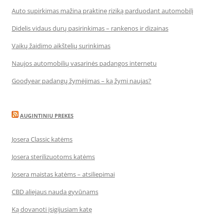
Auto supirkimas mažina praktinę riziką parduodant automobilį
Didelis vidaus durų pasirinkimas – rankenos ir dizainas
Vaikų žaidimo aikštelių surinkimas
Naujos automobilių vasarinės padangos internetu
Goodyear padangų žymėjimas – ką žymi naujas?
AUGINTINIU PREKES
Josera Classic katėms
Josera sterilizuotoms katėms
Josera maistas katėms – atsiliepimai
CBD aliejaus nauda gyvūnams
Ką dovanoti įsigijusiam katę