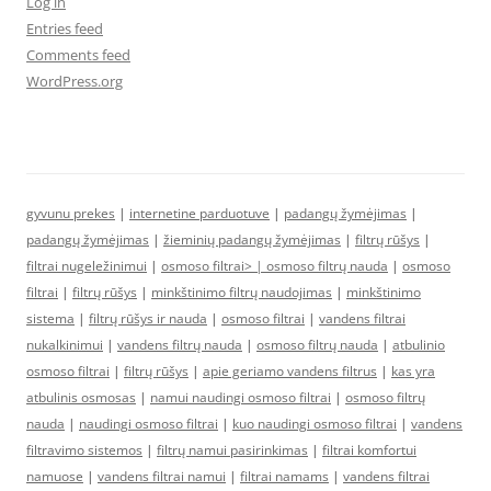
Log in
Entries feed
Comments feed
WordPress.org
gyvunu prekes
|
internetine parduotuve
|
padangų žymėjimas
|
padangų žymėjimas
|
žieminių padangų žymėjimas
|
filtrų rūšys
|
filtrai nugeležinimui
|
osmoso filtrai> |
osmoso filtrų nauda
|
osmoso
filtrai
|
filtrų rūšys
|
minkštinimo filtrų naudojimas
|
minkštinimo
sistema
|
filtrų rūšys ir nauda
|
osmoso filtrai
|
vandens filtrai
nukalkinimui
|
vandens filtrų nauda
|
osmoso filtrų nauda
|
atbulinio
osmoso filtrai
|
filtrų rūšys
|
apie geriamo vandens filtrus
|
kas yra
atbulinis osmosas
|
namui naudingi osmoso filtrai
|
osmoso filtrų
nauda
|
naudingi osmoso filtrai
|
kuo naudingi osmoso filtrai
|
vandens
filtravimo sistemos
|
filtrų namui pasirinkimas
|
filtrai komfortui
namuose
|
vandens filtrai namui
|
filtrai namams
|
vandens filtrai