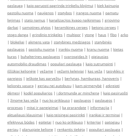
paslaugą
|
kaip paruosti pagrinda trinkeliu klojimui
|
kiek kainuoja
pastoliu nuoma
|
naujienos
|
statybos
|
įrangos nuoma
|
pamatu
liejimas
|
stato namus
|
kanalizacijos kvapo naikinimas
|
griovimo
darbai
|
samotines plytos
|
keramikines cerpes
|
betono cerpes
|
stogo danga
|
grindinio trinkeles
|
multipor
|
ytong
|
haus
|
fibo
|
arko
|
blokeliai
|
akmens vata
|
statybines medziagos
|
statybinės
paslaugos
|
pastoliu nuoma
|
įrankių nuoma
|
kranu nuoma
|
kietas
kuras
|
buhalterines paslaugos
|
svarosgidas.lt
|
pigiausias
automobilio draudimas
|
populiari paslauga
|
kaip sutrumpinti
|
iššūkiai kelionėje
|
vežame
|
vežami keleiviai
|
kas veža
|
taisyklės ir
pareigos
|
ieškote kas parvežtų
|
berlynas, hamburgas, hanoveris
|
kelionės vasarą
|
geriau nei autobusu
|
kam pirmenybė
|
atkreipti
dėmesį
|
kodėl populiarios
|
į dortmundą ar mincheną
|
kaip pasiruošti
|
žinome kas veža
|
nuo ko priklauso
|
paslaugos
|
paslaugos
|
procesas
|
mitai ir paneigimai
|
ką prarandate
|
informacija
|
aktualiausi klausimai
|
kaip teisingai pasirinkti
|
įrankiai ir terminai
|
efektyvus būdas
|
epitetai
|
nuo ko priklauso
|
kriterijai
|
patogiau
|
geriau
|
planuojate kelionę
|
renkantis tiekėją
|
populiari paslauga
|