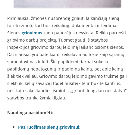
Pirmiausia, žmonės nusprendę griauti laikančiąją sieną,
turėtų žinoti, kad bus reikalingi dokumentai ir leidimai.
Sienos
griovimas
kada panorėjus nevyksta. Reikia paruošti
griovimo darbų projektą. Tuomet gauti iš statybos
inspekcijos griovimo darbų leidimą laikančiosioms sienos.
Dažniausiai yra pateikiami reikalavimai, tokie kaip sąramų
sumontavimas ir kiti. Šie papildomi darbai sukelia
papildomų nepatogumų ir padidina kainą, bet apie kainą
šiek tiek vėliau. Griovimo darbų leidimo gavimo trukmė gali
siekti iki kelių savaičių todėl nusiteikite ir būkite kantrūs,
nes kaip sako liaudies išmintis ,,griauti lengviau nei statyti”
statybos trunka žymiai ilgiau.
Naudinga pasidomėti:
Pasiruošimas sienų griovimui
;