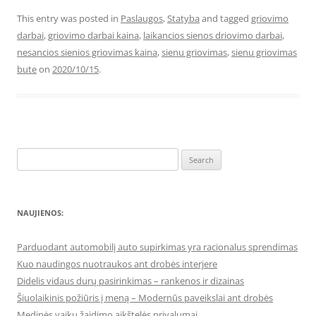
This entry was posted in
Paslaugos
,
Statyba
and tagged
griovimo
darbai
,
griovimo darbai kaina
,
laikancios sienos driovimo darbai
,
nesancios sienios griovimas kaina
,
sienu griovimas
,
sienu griovimas
bute
on
2020/10/15
.
Search
for:
NAUJIENOS:
Parduodant automobilį auto supirkimas yra racionalus sprendimas
Kuo naudingos nuotraukos ant drobės interjere
Didelis vidaus durų pasirinkimas – rankenos ir dizainas
Šiuolaikinis požiūris į meną – Modernūs paveikslai ant drobės
Medinės vaikų žaidimo aikštelės privalumai