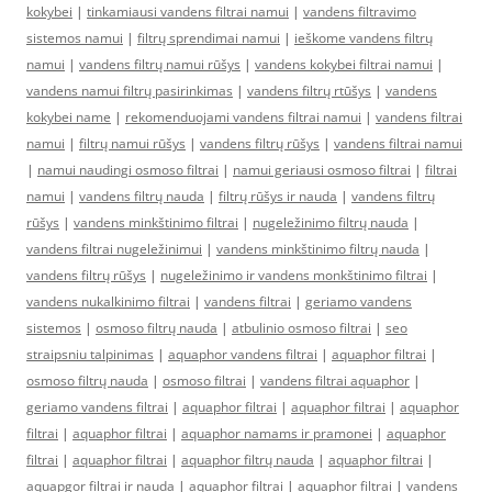
kokybei
|
tinkamiausi vandens filtrai namui
|
vandens filtravimo
sistemos namui
|
filtrų sprendimai namui
|
ieškome vandens filtrų
namui
|
vandens filtrų namui rūšys
|
vandens kokybei filtrai namui
|
vandens namui filtrų pasirinkimas
|
vandens filtrų rtūšys
|
vandens
kokybei name
|
rekomenduojami vandens filtrai namui
|
vandens filtrai
namui
|
filtrų namui rūšys
|
vandens filtrų rūšys
|
vandens filtrai namui
|
namui naudingi osmoso filtrai
|
namui geriausi osmoso filtrai
|
filtrai
namui
|
vandens filtrų nauda
|
filtrų rūšys ir nauda
|
vandens filtrų
rūšys
|
vandens minkštinimo filtrai
|
nugeležinimo filtrų nauda
|
vandens filtrai nugeležinimui
|
vandens minkštinimo filtrų nauda
|
vandens filtrų rūšys
|
nugeležinimo ir vandens monkštinimo filtrai
|
vandens nukalkinimo filtrai
|
vandens filtrai
|
geriamo vandens
sistemos
|
osmoso filtrų nauda
|
atbulinio osmoso filtrai
|
seo
straipsniu talpinimas
|
aquaphor vandens filtrai
|
aquaphor filtrai
|
osmoso filtrų nauda
|
osmoso filtrai
|
vandens filtrai aquaphor
|
geriamo vandens filtrai
|
aquaphor filtrai
|
aquaphor filtrai
|
aquaphor
filtrai
|
aquaphor filtrai
|
aquaphor namams ir pramonei
|
aquaphor
filtrai
|
aquaphor filtrai
|
aquaphor filtrų nauda
|
aquaphor filtrai
|
aquapgor filtrai ir nauda
|
aquaphor filtrai
|
aquaphor filtrai
|
vandens