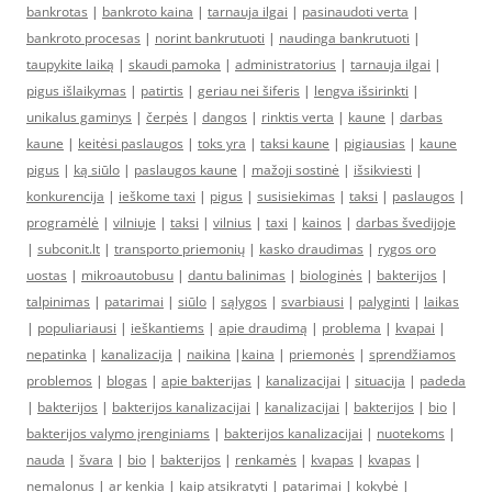
bankrotas
|
bankroto kaina
|
tarnauja ilgai
|
pasinaudoti verta
|
bankroto procesas
|
norint bankrutuoti
|
naudinga bankrutuoti
|
taupykite laiką
|
skaudi pamoka
|
administratorius
|
tarnauja ilgai
|
pigus išlaikymas
|
patirtis
|
geriau nei šiferis
|
lengva išsirinkti
|
unikalus gaminys
|
čerpės
|
dangos
|
rinktis verta
|
kaune
|
darbas
kaune
|
keitėsi paslaugos
|
toks yra
|
taksi kaune
|
pigiausias
|
kaune
pigus
|
ką siūlo
|
paslaugos kaune
|
mažoji sostinė
|
išsikviesti
|
konkurencija
|
ieškome taxi
|
pigus
|
susisiekimas
|
taksi
|
paslaugos
|
programėlė
|
vilniuje
|
taksi
|
vilnius
|
taxi
|
kainos
|
darbas švedijoje
|
subconit.lt
|
transporto priemonių
|
kasko draudimas
|
rygos oro
uostas
|
mikroautobusu
|
dantu balinimas
|
biologinės
|
bakterijos
|
talpinimas
|
patarimai
|
siūlo
|
sąlygos
|
svarbiausi
|
palyginti
|
laikas
|
populiariausi
|
ieškantiems
|
apie draudimą
|
problema
|
kvapai
|
nepatinka
|
kanalizacija
|
naikina
|
kaina
|
priemonės
|
sprendžiamos
problemos
|
blogas
|
apie bakterijas
|
kanalizacijai
|
situacija
|
padeda
|
bakterijos
|
bakterijos kanalizacijai
|
kanalizacijai
|
bakterijos
|
bio
|
bakterijos valymo įrenginiams
|
bakterijos kanalizacijai
|
nuotekoms
|
nauda
|
švara
|
bio
|
bakterijos
|
renkamės
|
kvapas
|
kvapas
|
nemalonus
|
ar kenkia
|
kaip atsikratyti
|
patarimai
|
kokybė
|