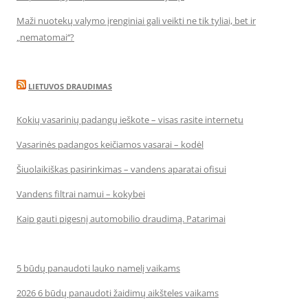
Maži nuotekų valymo įrenginiai gali veikti ne tik tyliai, bet ir
„nematomai‘‘?
LIETUVOS DRAUDIMAS
Kokių vasarinių padangų ieškote – visas rasite internetu
Vasarinės padangos keičiamos vasarai – kodėl
Šiuolaikiškas pasirinkimas – vandens aparatai ofisui
Vandens filtrai namui – kokybei
Kaip gauti pigesnį automobilio draudimą. Patarimai
5 būdų panaudoti lauko namelį vaikams
2026 6 būdų panaudoti žaidimų aikšteles vaikams