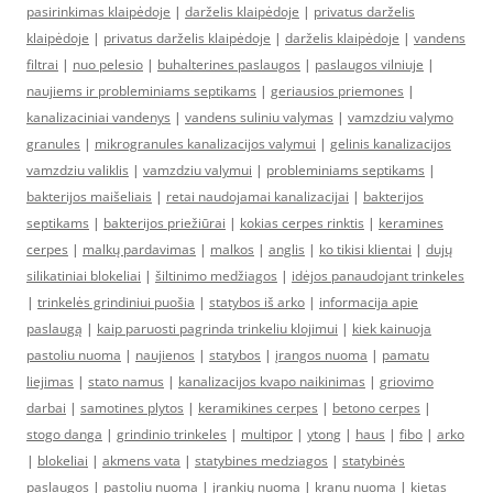
pasirinkimas klaipėdoje
|
darželis klaipėdoje
|
privatus darželis
klaipėdoje
|
privatus darželis klaipėdoje
|
darželis klaipėdoje
|
vandens
filtrai
|
nuo pelesio
|
buhalterines paslaugos
|
paslaugos vilniuje
|
naujiems ir probleminiams septikams
|
geriausios priemones
|
kanalizaciniai vandenys
|
vandens suliniu valymas
|
vamzdziu valymo
granules
|
mikrogranules kanalizacijos valymui
|
gelinis kanalizacijos
vamzdziu valiklis
|
vamzdziu valymui
|
probleminiams septikams
|
bakterijos maišeliais
|
retai naudojamai kanalizacijai
|
bakterijos
septikams
|
bakterijos priežiūrai
|
kokias cerpes rinktis
|
keramines
cerpes
|
malkų pardavimas
|
malkos
|
anglis
|
ko tikisi klientai
|
dujų
silikatiniai blokeliai
|
šiltinimo medžiagos
|
idėjos panaudojant trinkeles
|
trinkelės grindiniui puošia
|
statybos iš arko
|
informacija apie
paslaugą
|
kaip paruosti pagrinda trinkeliu klojimui
|
kiek kainuoja
pastoliu nuoma
|
naujienos
|
statybos
|
įrangos nuoma
|
pamatu
liejimas
|
stato namus
|
kanalizacijos kvapo naikinimas
|
griovimo
darbai
|
samotines plytos
|
keramikines cerpes
|
betono cerpes
|
stogo danga
|
grindinio trinkeles
|
multipor
|
ytong
|
haus
|
fibo
|
arko
|
blokeliai
|
akmens vata
|
statybines medziagos
|
statybinės
paslaugos
|
pastoliu nuoma
|
įrankių nuoma
|
kranu nuoma
|
kietas