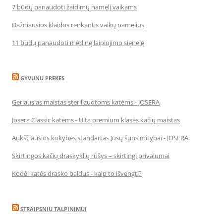
7 būdų panaudoti žaidimų namelį vaikams
Dažniausios klaidos renkantis vaikų namelius
11 būdų panaudoti medinę laipiojimo sienelę
GYVUNU PREKES
Geriausias maistas sterilizuotoms katėms - JOSERA
Josera Classic katėms - Ulta premium klasės kačių maistas
Aukščiausios kokybės standartas Jūsų šuns mitybai - JOSERA
Skirtingos kačių draskyklių rūšys – skirtingi privalumai
Kodėl katės drasko baldus - kaip to išvengti?
STRAIPSNIU TALPINIMUI