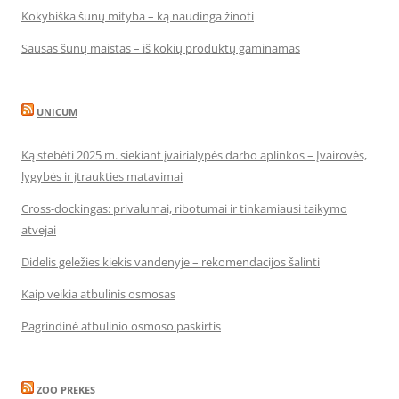
Kokybiška šunų mityba – ką naudinga žinoti
Sausas šunų maistas – iš kokių produktų gaminamas
UNICUM
Ką stebėti 2025 m. siekiant įvairialypės darbo aplinkos – Įvairovės,
lygybės ir įtraukties matavimai
Cross-dockingas: privalumai, ribotumai ir tinkamiausi taikymo
atvejai
Didelis geležies kiekis vandenyje – rekomendacijos šalinti
Kaip veikia atbulinis osmosas
Pagrindinė atbulinio osmoso paskirtis
ZOO PREKES