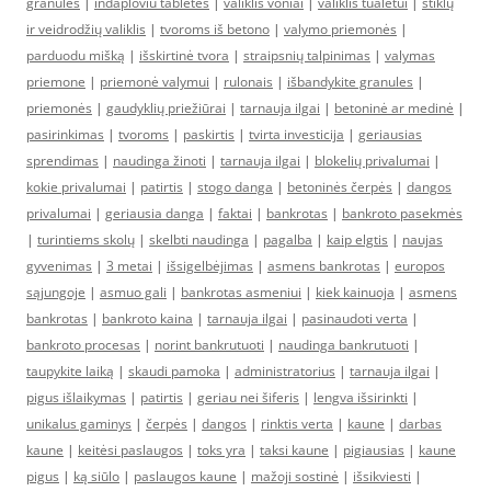
granules
|
indaploviu tabletes
|
valiklis voniai
|
valiklis tualetui
|
stiklų
ir veidrodžių valiklis
|
tvoroms iš betono
|
valymo priemonės
|
parduodu mišką
|
išskirtinė tvora
|
straipsnių talpinimas
|
valymas
priemone
|
priemonė valymui
|
rulonais
|
išbandykite granules
|
priemonės
|
gaudyklių priežiūrai
|
tarnauja ilgai
|
betoninė ar medinė
|
pasirinkimas
|
tvoroms
|
paskirtis
|
tvirta investicija
|
geriausias
sprendimas
|
naudinga žinoti
|
tarnauja ilgai
|
blokelių privalumai
|
kokie privalumai
|
patirtis
|
stogo danga
|
betoninės čerpės
|
dangos
privalumai
|
geriausia danga
|
faktai
|
bankrotas
|
bankroto pasekmės
|
turintiems skolų
|
skelbti naudinga
|
pagalba
|
kaip elgtis
|
naujas
gyvenimas
|
3 metai
|
išsigelbėjimas
|
asmens bankrotas
|
europos
sąjungoje
|
asmuo gali
|
bankrotas asmeniui
|
kiek kainuoja
|
asmens
bankrotas
|
bankroto kaina
|
tarnauja ilgai
|
pasinaudoti verta
|
bankroto procesas
|
norint bankrutuoti
|
naudinga bankrutuoti
|
taupykite laiką
|
skaudi pamoka
|
administratorius
|
tarnauja ilgai
|
pigus išlaikymas
|
patirtis
|
geriau nei šiferis
|
lengva išsirinkti
|
unikalus gaminys
|
čerpės
|
dangos
|
rinktis verta
|
kaune
|
darbas
kaune
|
keitėsi paslaugos
|
toks yra
|
taksi kaune
|
pigiausias
|
kaune
pigus
|
ką siūlo
|
paslaugos kaune
|
mažoji sostinė
|
išsikviesti
|