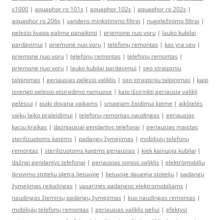
s1000
|
aquaphor ro 101s
|
aquaphor 102s
|
aquaphor ro 202s
|
aquaphor ro 206s
|
vandens minkstinimo filtrai
|
nugeležinimo filtrai
|
pelesio kvapa galima panaikinti
|
priemone nuo voru
|
lauko kubilai
pardavimui
|
priemonė nuo vorų
|
telefonų remontas
|
kas yra seo
|
priemone nuo voru
|
telefonų remontas
|
telefonų remontas
|
priemonė nuo vorų
|
lauko kubilai pardavimui
|
seo straipsniu
talpinimas
|
geriausias pelėsio valiklis
|
seo straipsniu talpinimas
|
kaip
isvengti pelesio atsiradimo namuose
|
kaip išsirinkti geriausią valiklį
pelėsiui
|
puiki dovana vaikams
|
smagiam žaidimui kieme
|
aikštelės
vaikų laiko praleidimui
|
telefonų remontas naudingas
|
geriausias
kaciu kraikas
|
dazniausiai gendantys telefonai
|
geriausias maistas
sterilizuotoms katėms
|
padangų žymėjimas
|
mobiliųjų telefonų
remontas
|
sterilizuotoms katėms geriausias
|
kiek kainuoja kubilai
|
dažnai gendantys telefonai
|
geriausias vonios valiklis
|
elektromobiliu
ikrovimo stoteliu pletra lietuvoje
|
lietuvoje daugeja stoteliu
|
padangų
žymėjimas reikalingas
|
vasarinės padangos elektromobiliams
|
naudingas žieminių padangų žymėjimas
|
kuo naudingas remontas
|
mobiliųjų telefonų remontas
|
geriausias valiklis peliui
|
efektyvi