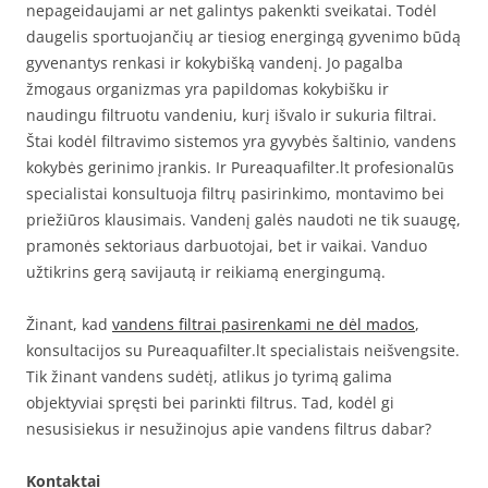
nepageidaujami ar net galintys pakenkti sveikatai. Todėl
daugelis sportuojančių ar tiesiog energingą gyvenimo būdą
gyvenantys renkasi ir kokybišką vandenį. Jo pagalba
žmogaus organizmas yra papildomas kokybišku ir
naudingu filtruotu vandeniu, kurį išvalo ir sukuria filtrai.
Štai kodėl filtravimo sistemos yra gyvybės šaltinio, vandens
kokybės gerinimo įrankis. Ir Pureaquafilter.lt profesionalūs
specialistai konsultuoja filtrų pasirinkimo, montavimo bei
priežiūros klausimais. Vandenį galės naudoti ne tik suaugę,
pramonės sektoriaus darbuotojai, bet ir vaikai. Vanduo
užtikrins gerą savijautą ir reikiamą energingumą.
Žinant, kad
vandens filtrai pasirenkami ne dėl mados
,
konsultacijos su Pureaquafilter.lt specialistais neišvengsite.
Tik žinant vandens sudėtį, atlikus jo tyrimą galima
objektyviai spręsti bei parinkti filtrus. Tad, kodėl gi
nesusisiekus ir nesužinojus apie vandens filtrus dabar?
Kontaktai