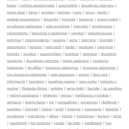
kasko
|
civilinės atsakomybės
|
automobilio
|
draudimas internetu
|
teisės aktai
|
kaina
|
gyvybės
|
kelionių
|
turto
|
tpvca
|
kasko
|
padeda taupantiems
|
bausmės
|
kontrolė
|
kameros
|
tiriami įvykiai
|
privalomos paslaugos
|
apie privalomą
|
internetu
|
privalomasis
|
vykstantiems
|
klausimai ir atsakymai
|
sąvokos
|
populiariausias
|
požymiai
|
rekomendacija
|
saugoja
|
verta
|
internetu
|
išsirinkti
|
atostogoms
|
kelionei
|
pasiruošti
|
padės
|
paslauga
|
patarimai
|
žmonės
|
sąvokos
|
savanoriškas
|
brangios
|
paprasta
|
draudimo
naujienos
|
draudimas internetu
|
pigios padangos
|
straipsnių
talpinimas
|
skrydžiai
|
straipsnių talpinimas
|
straipsnių talpinimas
|
seo straipsniu talpinimas
|
apie paslaugas
|
atvejai
|
kaip rasti
|
informacija
|
šventėms
|
naudinga nuoma
|
nėra sunku
|
kelionės ir
nuoma
|
Klaipėda-Vilnius
|
gelbėja
|
verta rinkti
|
barzdai
|
pc paieškos
|
vežimo paslaugos
|
renkantis
|
geriau
|
medžiagos ir įrankiai
|
darbams
|
liejimo kaina
|
visi
|
nenaudinga
|
privalumai
|
skelbimai
|
paieškos
|
išsirinkti
|
būtina
|
pirkti
|
kriterijai
|
motyvacija
|
blokeliai
|
privalumai
|
investicijos
|
idėjos
|
kainos
|
inventorius
|
kuriant
|
verta
|
naudojami
|
kur pirkimas
|
nauda
|
be tinko
|
medžiagos
|
kuo