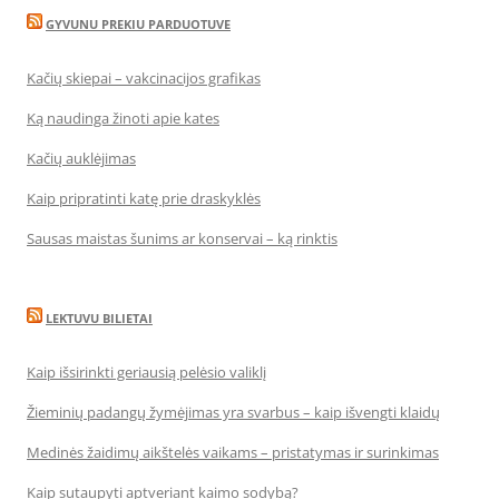
GYVUNU PREKIU PARDUOTUVE
Kačių skiepai – vakcinacijos grafikas
Ką naudinga žinoti apie kates
Kačių auklėjimas
Kaip pripratinti katę prie draskyklės
Sausas maistas šunims ar konservai – ką rinktis
LEKTUVU BILIETAI
Kaip išsirinkti geriausią pelėsio valiklį
Žieminių padangų žymėjimas yra svarbus – kaip išvengti klaidų
Medinės žaidimų aikštelės vaikams – pristatymas ir surinkimas
Kaip sutaupyti aptveriant kaimo sodybą?