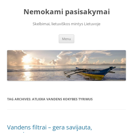
Skip
to
Nemokami pasisakymai
content
Skelbimai, lietuviškos mintys Lietuvoje
Menu
TAG ARCHIVES:
ATLIEKA VANDENS KOKYBES TYRIMUS
Vandens filtrai – gera savijauta,