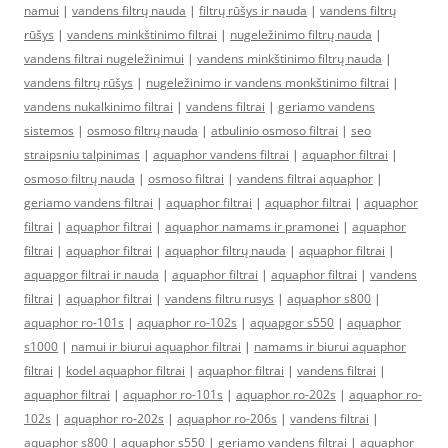
namui
|
vandens filtrų nauda
|
filtrų rūšys ir nauda
|
vandens filtrų
rūšys
|
vandens minkštinimo filtrai
|
nugeležinimo filtrų nauda
|
vandens filtrai nugeležinimui
|
vandens minkštinimo filtrų nauda
|
vandens filtrų rūšys
|
nugeležinimo ir vandens monkštinimo filtrai
|
vandens nukalkinimo filtrai
|
vandens filtrai
|
geriamo vandens
sistemos
|
osmoso filtrų nauda
|
atbulinio osmoso filtrai
|
seo
straipsniu talpinimas
|
aquaphor vandens filtrai
|
aquaphor filtrai
|
osmoso filtrų nauda
|
osmoso filtrai
|
vandens filtrai aquaphor
|
geriamo vandens filtrai
|
aquaphor filtrai
|
aquaphor filtrai
|
aquaphor
filtrai
|
aquaphor filtrai
|
aquaphor namams ir pramonei
|
aquaphor
filtrai
|
aquaphor filtrai
|
aquaphor filtrų nauda
|
aquaphor filtrai
|
aquapgor filtrai ir nauda
|
aquaphor filtrai
|
aquaphor filtrai
|
vandens
filtrai
|
aquaphor filtrai
|
vandens filtru rusys
|
aquaphor s800
|
aquaphor ro-101s
|
aquaphor ro-102s
|
aquapgor s550
|
aquaphor
s1000
|
namui ir biurui aquaphor filtrai
|
namams ir biurui aquaphor
filtrai
|
kodel aquaphor filtrai
|
aquaphor filtrai
|
vandens filtrai
|
aquaphor filtrai
|
aquaphor ro-101s
|
aquaphor ro-202s
|
aquaphor ro-
102s
|
aquaphor ro-202s
|
aquaphor ro-206s
|
vandens filtrai
|
aquaphor s800
|
aquaphor s550
|
geriamo vandens filtrai
|
aquaphor