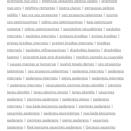
priemone nuo voru
|
efektyviai veikiantis pelėsio valiklis
|
priemonė
nuo vorų
|
telefonų remontas
|
josera classic
|
geriausias pelesio
valiklis
|
kas yra seo straipsniai
|
seo straipsniu talpinimas
|
isorinis
seo optimizavimas
|
vidinis seo optimizavimas
|
kaip optimizuoti
svetaine
|
vidinis optimizavimas
|
pasiskolinti nesudėtinga
|
paskolos
internetu
|
paskolos internetu
|
greitasis kreditas
|
greitas kreditas
|
greitas kreditas internetu
|
greitieji kreditai internetu
|
kreditas
internetu
|
paskolos refinansavimas
|
draskykles katems
|
draskykles
katems
|
pripratinti kate prie draskykles
|
medinis namelis su ciuozykla
|
sausas maistas ar konservai
|
isvalyti tepalo demes
|
seo straipsniu
talpinimas
|
seo straipsniu talpinimas
|
padangos internetu
|
padangos
internetu
|
padangos internetu
|
pigios padangos
|
padangos internetu
|
padangos internetu
|
neuzsalantis zieminis langu ploviklis
|
zieminis
langu ploviklis
|
langu plovimo skystis
|
langu ploviklis
|
vasarines
padangos
|
ziemines padangos
|
padangos pigiau
|
padangos
internetu
|
nuo kada keiciamos padangos
|
ziemines padangos
|
vasarines padangos
|
padangu pasirinkimas
|
nuo kada keiciamos
padangos
|
ziemines padangos
|
pigios padangos
|
vasarines
padangos
|
Kiek kainuoja vasarines padangos
|
Geriausi vasariniu