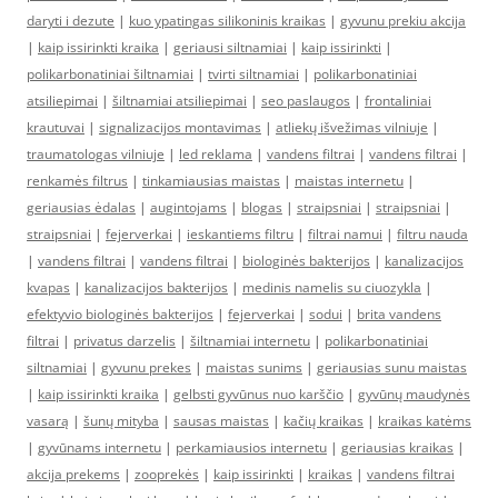
daryti i dezute
|
kuo ypatingas silikoninis kraikas
|
gyvunu prekiu akcija
|
kaip issirinkti kraika
|
geriausi siltnamiai
|
kaip issirinkti
|
polikarbonatiniai šiltnamiai
|
tvirti siltnamiai
|
polikarbonatiniai
atsiliepimai
|
šiltnamiai atsiliepimai
|
seo paslaugos
|
frontaliniai
krautuvai
|
signalizacijos montavimas
|
atliekų išvežimas vilniuje
|
traumatologas vilniuje
|
led reklama
|
vandens filtrai
|
vandens filtrai
|
renkamės filtrus
|
tinkamiausias maistas
|
maistas internetu
|
geriausias ėdalas
|
augintojams
|
blogas
|
straipsniai
|
straipsniai
|
straipsniai
|
fejerverkai
|
ieskantiems filtru
|
filtrai namui
|
filtru nauda
|
vandens filtrai
|
vandens filtrai
|
biologinės bakterijos
|
kanalizacijos
kvapas
|
kanalizacijos bakterijos
|
medinis namelis su ciuozykla
|
efektyvio biologinės bakterijos
|
fejerverkai
|
sodui
|
brita vandens
filtrai
|
privatus darzelis
|
šiltnamiai internetu
|
polikarbonatiniai
siltnamiai
|
gyvunu prekes
|
maistas sunims
|
geriausias sunu maistas
|
kaip issirinkti kraika
|
gelbsti gyvūnus nuo karščio
|
gyvūnų maudynės
vasarą
|
šunų mityba
|
sausas maistas
|
kačių kraikas
|
kraikas katėms
|
gyvūnams internetu
|
perkamiausios internetu
|
geriausias kraikas
|
akcija prekems
|
zooprekės
|
kaip issirinkti
|
kraikas
|
vandens filtrai