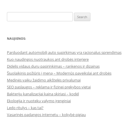
Search
for:
NAUJIENOS:
Parduodant automobilį auto supirkimas yra racionalus sprendimas
Kuo naudingos nuotraukos ant drobės interjere
Didelis vidaus durų pasirinkimas – rankenos ir dizainas
Šiuolaikinis požiūris į meną – Modernūs paveikslai ant drobės
Medinės vaikų žaidimo aikštelės privalumai
SEO paslaugos – reklama ir fizinei prekybos vietai
Bakterijų kanalizacijai kaina skiriasi – kodėl
Ekologija ir nuotekų valymo įrenginiai
Ledo ritulys – kas tai?
Vasarinės padangos internetu – kokybė pigiau