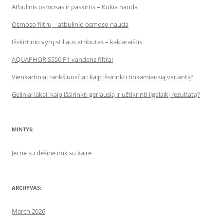
Atbulinis osmosas ir paskirtis – Kokia nauda
Osmoso filtrų – atbulinio osmoso nauda
Išskirtinio vyrų stiliaus atributas – kaklaraištis
AQUAPHOR S550 P1 vandens filtrai
Vienkartiniai rankšluosčiai: kaip išsirinkti tinkamiausią variantą?
Geliniai lakai: kaip išsirinkti geriausią ir užtikrinti ilgalaikį rezultatą?
MINTYS:
Jei ne su dešine imk su kaire
ARCHYVAS:
March 2026