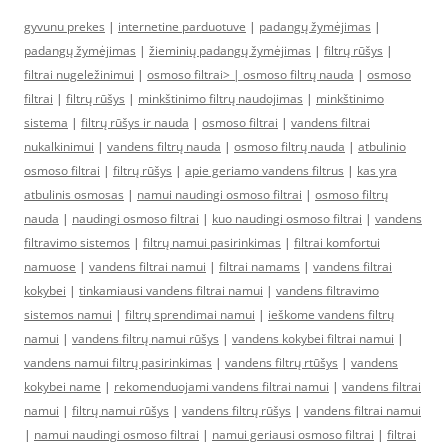
gyvunu prekes
|
internetine parduotuve
|
padangų žymėjimas
|
padangų žymėjimas
|
žieminių padangų žymėjimas
|
filtrų rūšys
|
filtrai nugeležinimui
|
osmoso filtrai> |
osmoso filtrų nauda
|
osmoso
filtrai
|
filtrų rūšys
|
minkštinimo filtrų naudojimas
|
minkštinimo
sistema
|
filtrų rūšys ir nauda
|
osmoso filtrai
|
vandens filtrai
nukalkinimui
|
vandens filtrų nauda
|
osmoso filtrų nauda
|
atbulinio
osmoso filtrai
|
filtrų rūšys
|
apie geriamo vandens filtrus
|
kas yra
atbulinis osmosas
|
namui naudingi osmoso filtrai
|
osmoso filtrų
nauda
|
naudingi osmoso filtrai
|
kuo naudingi osmoso filtrai
|
vandens
filtravimo sistemos
|
filtrų namui pasirinkimas
|
filtrai komfortui
namuose
|
vandens filtrai namui
|
filtrai namams
|
vandens filtrai
kokybei
|
tinkamiausi vandens filtrai namui
|
vandens filtravimo
sistemos namui
|
filtrų sprendimai namui
|
ieškome vandens filtrų
namui
|
vandens filtrų namui rūšys
|
vandens kokybei filtrai namui
|
vandens namui filtrų pasirinkimas
|
vandens filtrų rtūšys
|
vandens
kokybei name
|
rekomenduojami vandens filtrai namui
|
vandens filtrai
namui
|
filtrų namui rūšys
|
vandens filtrų rūšys
|
vandens filtrai namui
|
namui naudingi osmoso filtrai
|
namui geriausi osmoso filtrai
|
filtrai