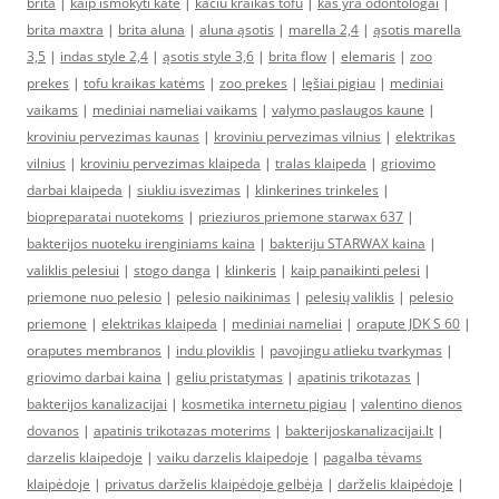
brita
|
kaip ismokyti kate
|
kaciu kraikas tofu
|
kas yra odontologai
|
brita maxtra
|
brita aluna
|
aluna ąsotis
|
marella 2,4
|
ąsotis marella
3,5
|
indas style 2,4
|
ąsotis style 3,6
|
brita flow
|
elemaris
|
zoo
prekes
|
tofu kraikas katėms
|
zoo prekes
|
lęšiai pigiau
|
mediniai
vaikams
|
mediniai nameliai vaikams
|
valymo paslaugos kaune
|
kroviniu pervezimas kaunas
|
kroviniu pervezimas vilnius
|
elektrikas
vilnius
|
kroviniu pervezimas klaipeda
|
tralas klaipeda
|
griovimo
darbai klaipeda
|
siukliu isvezimas
|
klinkerines trinkeles
|
biopreparatai nuotekoms
|
prieziuros priemone starwax 637
|
bakterijos nuoteku irenginiams kaina
|
bakteriju STARWAX kaina
|
valiklis pelesiui
|
stogo danga
|
klinkeris
|
kaip panaikinti pelesi
|
priemone nuo pelesio
|
pelesio naikinimas
|
pelesių valiklis
|
pelesio
priemone
|
elektrikas klaipeda
|
mediniai nameliai
|
orapute JDK S 60
|
oraputes membranos
|
indu ploviklis
|
pavojingu atlieku tvarkymas
|
griovimo darbai kaina
|
geliu pristatymas
|
apatinis trikotazas
|
bakterijos kanalizacijai
|
kosmetika internetu pigiau
|
valentino dienos
dovanos
|
apatinis trikotazas moterims
|
bakterijoskanalizacijai.lt
|
darzelis klaipedoje
|
vaiku darzelis klaipedoje
|
pagalba tėvams
klaipėdoje
|
privatus darželis klaipėdoje gelbėja
|
darželis klaipėdoje
|