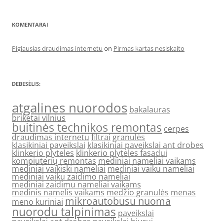
KOMENTARAI
Pigiausias draudimas internetu
on
Pirmas kartas nesiskaito
DEBESĖLIS:
atgalines nuorodos
bakalauras
briketai vilnius
buitinės technikos remontas
cerpes
draudimas internetu
filtrai
granulės
klasikiniai paveikslai
klasikiniai paveikslai ant drobes
klinkerio plyteles
klinkerio plyteles fasadui
kompiuterių remontas
mediniai nameliai vaikams
mediniai vaikiski nameliai
mediniai vaiku nameliai
mediniai vaiku zaidimo nameliai
mediniai zaidimu nameliai vaikams
medinis namelis vaikams
medžio granulės
menas
mikroautobusu nuoma
meno kuriniai
nuorodu talpinimas
paveikslai