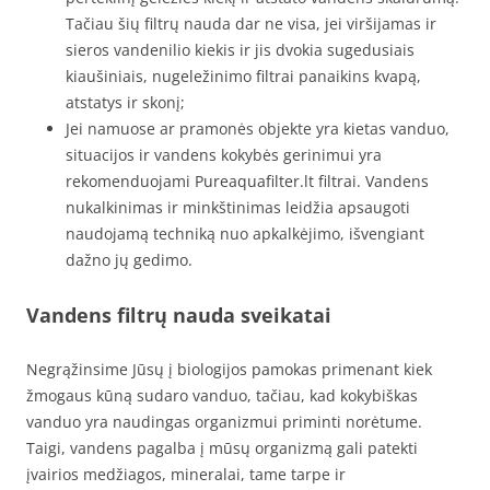
Tačiau šių filtrų nauda dar ne visa, jei viršijamas ir
sieros vandenilio kiekis ir jis dvokia sugedusiais
kiaušiniais, nugeležinimo filtrai panaikins kvapą,
atstatys ir skonį;
Jei namuose ar pramonės objekte yra kietas vanduo,
situacijos ir vandens kokybės gerinimui yra
rekomenduojami Pureaquafilter.lt filtrai. Vandens
nukalkinimas ir minkštinimas leidžia apsaugoti
naudojamą techniką nuo apkalkėjimo, išvengiant
dažno jų gedimo.
Vandens filtrų nauda sveikatai
Negrąžinsime Jūsų į biologijos pamokas primenant kiek
žmogaus kūną sudaro vanduo, tačiau, kad kokybiškas
vanduo yra naudingas organizmui priminti norėtume.
Taigi, vandens pagalba į mūsų organizmą gali patekti
įvairios medžiagos, mineralai, tame tarpe ir