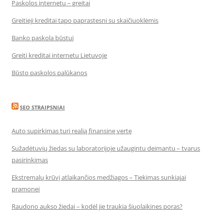
Paskolos internetu – greitai
Greitieji kreditai tapo paprastesni su skaičiuoklėmis
Banko paskola būstui
Greiti kreditai internetu Lietuvoje
Būsto paskolos palūkanos
SEO STRAIPSNIAI
Auto supirkimas turi realią finansinę vertę
Sužadėtuvių žiedas su laboratorijoje užaugintu deimantu – tvarus
pasirinkimas
Ekstremalų krūvį atlaikančios medžiagos – Tiekimas sunkiajai
pramonei
Raudono aukso žiedai – kodėl jie traukia šiuolaikines poras?