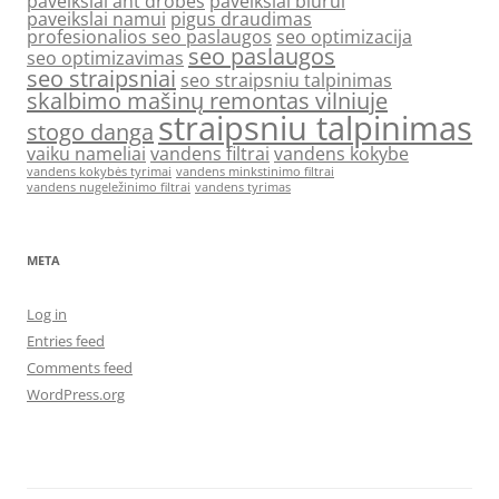
paveikslai ant drobes
paveikslai biurui
paveikslai namui
pigus draudimas
profesionalios seo paslaugos
seo optimizacija
seo paslaugos
seo optimizavimas
seo straipsniai
seo straipsniu talpinimas
skalbimo mašinų remontas vilniuje
straipsniu talpinimas
stogo danga
vaiku nameliai
vandens filtrai
vandens kokybe
vandens kokybės tyrimai
vandens minkstinimo filtrai
vandens nugeležinimo filtrai
vandens tyrimas
META
Log in
Entries feed
Comments feed
WordPress.org