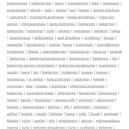
konkurencija
|
ieškome taxi
|
pigus
|
susisiekimas
|
taksi
|
paslaugos
|
programėlė
|
vilniuje
|
taksi
|
vilnius
|
taxi
|
kainos
|
darbas švedijoje
|
subconit.lt
|
transporto priemonių
|
kasko draudimas
|
rygos oro
uostas
|
mikroautobusu
|
dantu balinimas
|
biologinės
|
bakterijos
|
talpinimas
|
patarimai
|
siūlo
|
sąlygos
|
svarbiausi
|
palyginti
|
laikas
|
populiariausi
|
ieškantiems
|
apie draudimą
|
problema
|
kvapai
|
nepatinka
|
kanalizacija
|
naikina
|
kaina
|
priemonės
|
sprendžiamos
problemos
|
blogas
|
apie bakterijas
|
kanalizacijai
|
situacija
|
padeda
|
bakterijos
|
bakterijos kanalizacijai
|
kanalizacijai
|
bakterijos
|
bio
|
bakterijos valymo įrenginiams
|
bakterijos kanalizacijai
|
nuotekoms
|
nauda
|
švara
|
bio
|
bakterijos
|
renkamės
|
kvapas
|
kvapas
|
nemalonus
|
ar kenkia
|
kaip atsikratyti
|
patarimai
|
kokybė
|
įrenginiai
|
tipai
|
kvapas
|
priežiūrai
|
efektyvios priemonės
|
bakterijos
|
sprendimo būdai
|
informacija
|
biologiniai
|
informacija
|
namui
|
kainos
|
priežastys
|
daugiau info
|
požymiai
|
pasiūlymai
|
būtinas
|
drausti pigiau
|
būtinas
|
info
|
galimybės
|
nesidomi
|
atšilus
|
saugūs
|
nauda
|
kelionei
|
kaina
|
tinka
|
žinutė
|
paslauga
|
klaidos
|
ryšys
|
svarbu
|
info
|
atostogoms
|
akcijos
|
mikroautobusu
nuoma
|
turto
|
kelionės draudimas
|
turto
|
sveikatos
|
kelionės
|