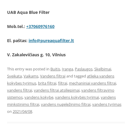
UAB Aqua Blue Filter
Mob.tel.:
+37060976160
El. paštas:
info@pureaquafilter.lt
V. Zakalevičiaus g. 10, Vilnius
This entry was posted in
Buitis
,
Įranga
,
Paslaugos
,
Skelbimai
,
Sveikata
,
Vaikams
,
Vandens filtrai
and tagged
atlieka vandens
kokybes tyrimus
,
brita filtrai
,
filtrai
,
mechaniniai vandens filtrai
,
vandens filtrai
,
vandens filtrai atsiliepimai
,
vandens filtravimo
sistemos
,
vandens kokybe
,
vandens kokybės tyrimai
,
vandens
minkstinimo filtrai
,
vandens nugeležinimo filtrai
,
vandens tyrimas
on
2021/04/08
.