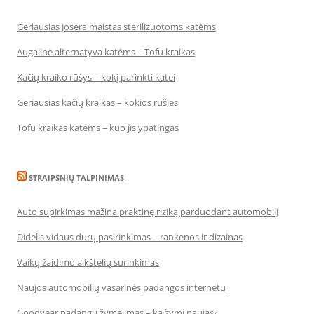
Geriausias Josera maistas sterilizuotoms katėms
Augalinė alternatyva katėms – Tofu kraikas
Kačių kraiko rūšys – kokį parinkti katei
Geriausias kačių kraikas – kokios rūšies
Tofu kraikas katėms – kuo jis ypatingas
STRAIPSNIŲ TALPINIMAS
Auto supirkimas mažina praktinę riziką parduodant automobilį
Didelis vidaus durų pasirinkimas – rankenos ir dizainas
Vaikų žaidimo aikštelių surinkimas
Naujos automobilių vasarinės padangos internetu
Goodyear padangų žymėjimas – ką žymi naujas?