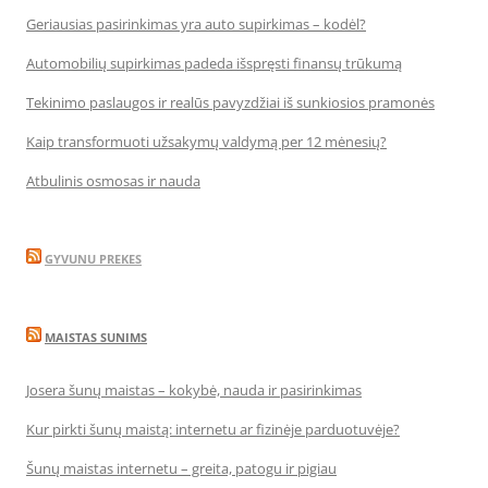
Geriausias pasirinkimas yra auto supirkimas – kodėl?
Automobilių supirkimas padeda išspręsti finansų trūkumą
Tekinimo paslaugos ir realūs pavyzdžiai iš sunkiosios pramonės
Kaip transformuoti užsakymų valdymą per 12 mėnesių?
Atbulinis osmosas ir nauda
GYVUNU PREKES
MAISTAS SUNIMS
Josera šunų maistas – kokybė, nauda ir pasirinkimas
Kur pirkti šunų maistą: internetu ar fizinėje parduotuvėje?
Šunų maistas internetu – greita, patogu ir pigiau