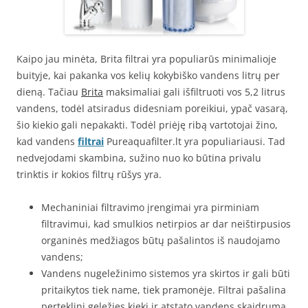
Kaipo jau minėta, Brita filtrai yra populiarūs minimalioje
buityje, kai pakanka vos kelių kokybiško vandens litrų per
dieną. Tačiau
Brita
maksimaliai gali išfiltruoti vos 5,2 litrus
vandens, todėl atsiradus didesniam poreikiui, ypač vasarą,
šio kiekio gali nepakakti. Todėl priėję ribą vartotojai žino,
kad vandens
filtrai
Pureaquafilter.lt yra populiariausi. Tad
nedvejodami skambina, sužino nuo ko būtina privalu
trinktis ir kokios filtrų rūšys yra.
Mechaniniai filtravimo įrengimai yra pirminiam
filtravimui, kad smulkios netirpios ar dar neištirpusios
organinės medžiagos būtų pašalintos iš naudojamo
vandens;
Vandens nugeležinimo sistemos yra skirtos ir gali būti
pritaikytos tiek name, tiek pramonėje. Filtrai pašalina
perteklinį geležies kiekį ir atstato vandens skaidrumą.