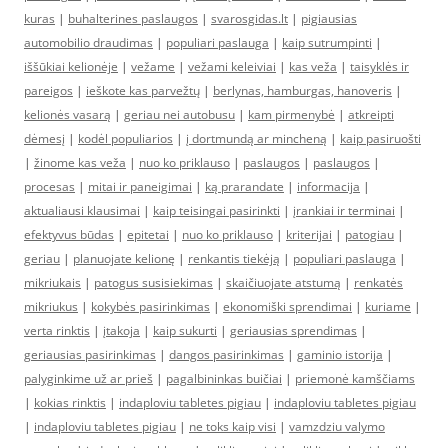
kuras
|
buhalterines paslaugos
|
svarosgidas.lt
|
pigiausias
automobilio draudimas
|
populiari paslauga
|
kaip sutrumpinti
|
iššūkiai kelionėje
|
vežame
|
vežami keleiviai
|
kas veža
|
taisyklės ir
pareigos
|
ieškote kas parvežtų
|
berlynas, hamburgas, hanoveris
|
kelionės vasarą
|
geriau nei autobusu
|
kam pirmenybė
|
atkreipti
dėmesį
|
kodėl populiarios
|
į dortmundą ar mincheną
|
kaip pasiruošti
|
žinome kas veža
|
nuo ko priklauso
|
paslaugos
|
paslaugos
|
procesas
|
mitai ir paneigimai
|
ką prarandate
|
informacija
|
aktualiausi klausimai
|
kaip teisingai pasirinkti
|
įrankiai ir terminai
|
efektyvus būdas
|
epitetai
|
nuo ko priklauso
|
kriterijai
|
patogiau
|
geriau
|
planuojate kelionę
|
renkantis tiekėją
|
populiari paslauga
|
mikriukais
|
patogus susisiekimas
|
skaičiuojate atstumą
|
renkatės
mikriukus
|
kokybės pasirinkimas
|
ekonomiški sprendimai
|
kuriame
|
verta rinktis
|
įtakoja
|
kaip sukurti
|
geriausias sprendimas
|
geriausias pasirinkimas
|
dangos pasirinkimas
|
gaminio istorija
|
palyginkime už ar prieš
|
pagalbininkas buičiai
|
priemonė kamščiams
|
kokias rinktis
|
indaploviu tabletes pigiau
|
indaploviu tabletes pigiau
|
indaploviu tabletes pigiau
|
ne toks kaip visi
|
vamzdziu valymo