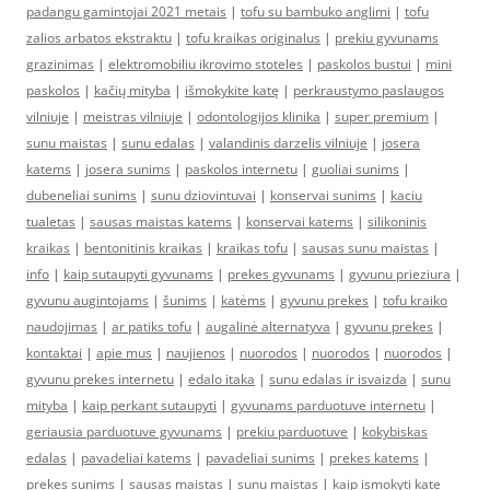
padangu gamintojai 2021 metais
|
tofu su bambuko anglimi
|
tofu
zalios arbatos ekstraktu
|
tofu kraikas originalus
|
prekiu gyvunams
grazinimas
|
elektromobiliu ikrovimo stoteles
|
paskolos bustui
|
mini
paskolos
|
kačių mityba
|
išmokykite katę
|
perkraustymo paslaugos
vilniuje
|
meistras vilniuje
|
odontologijos klinika
|
super premium
|
sunu maistas
|
sunu edalas
|
valandinis darzelis vilniuje
|
josera
katems
|
josera sunims
|
paskolos internetu
|
guoliai sunims
|
dubeneliai sunims
|
sunu dziovintuvai
|
konservai sunims
|
kaciu
tualetas
|
sausas maistas katems
|
konservai katems
|
silikoninis
kraikas
|
bentonitinis kraikas
|
kraikas tofu
|
sausas sunu maistas
|
info
|
kaip sutaupyti gyvunams
|
prekes gyvunams
|
gyvunu prieziura
|
gyvunu augintojams
|
šunims
|
katėms
|
gyvunu prekes
|
tofu kraiko
naudojimas
|
ar patiks tofu
|
augalinė alternatyva
|
gyvunu prekes
|
kontaktai
|
apie mus
|
naujienos
|
nuorodos
|
nuorodos
|
nuorodos
|
gyvunu prekes internetu
|
edalo itaka
|
sunu edalas ir isvaizda
|
sunu
mityba
|
kaip perkant sutaupyti
|
gyvunams parduotuve internetu
|
geriausia parduotuve gyvunams
|
prekiu parduotuve
|
kokybiskas
edalas
|
pavadeliai katems
|
pavadeliai sunims
|
prekes katems
|
prekes sunims
|
sausas maistas
|
sunu maistas
|
kaip ismokyti kate