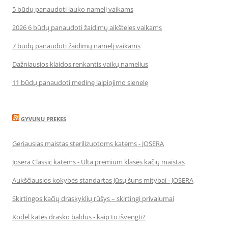
5 būdų panaudoti lauko namelį vaikams
2026 6 būdų panaudoti žaidimų aikšteles vaikams
7 būdų panaudoti žaidimų namelį vaikams
Dažniausios klaidos renkantis vaikų namelius
11 būdų panaudoti medinę laipiojimo sienelę
GYVUNU PREKES
Geriausias maistas sterilizuotoms katėms - JOSERA
Josera Classic katėms - Ulta premium klasės kačių maistas
Aukščiausios kokybės standartas Jūsų šuns mitybai - JOSERA
Skirtingos kačių draskyklių rūšys – skirtingi privalumai
Kodėl katės drasko baldus - kaip to išvengti?