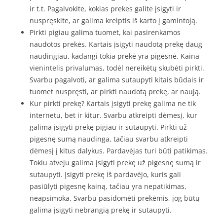
ir t.t. Pagalvokite, kokias prekes galite įsigyti ir
nuspręskite, ar galima kreiptis iš karto į gamintoją.
Pirkti pigiau galima tuomet, kai pasirenkamos
naudotos prekės. Kartais įsigyti naudotą prekę daug
naudingiau, kadangi tokia prekė yra pigesnė. Kaina
vienintelis privalumas, todėl nereikėtų skubėti pirkti.
Svarbu pagalvoti, ar galima sutaupyti kitais būdais ir
tuomet nuspręsti, ar pirkti naudotą prekę, ar naują.
Kur pirkti prekę? Kartais įsigyti prekę galima ne tik
internetu, bet ir kitur. Svarbu atkreipti dėmesį, kur
galima įsigyti prekę pigiau ir sutaupyti. Pirkti už
pigesnę sumą naudinga, tačiau svarbu atkreipti
dėmesį į kitus dalykus. Pardavėjas turi būti patikimas.
Tokiu atveju galima įsigyti prekę už pigesnę sumą ir
sutaupyti. Įsigyti prekę iš pardavėjo, kuris gali
pasiūlyti pigesnę kainą, tačiau yra nepatikimas,
neapsimoka. Svarbu pasidomėti prekėmis, jog būtų
galima įsigyti nebrangią prekę ir sutaupyti.