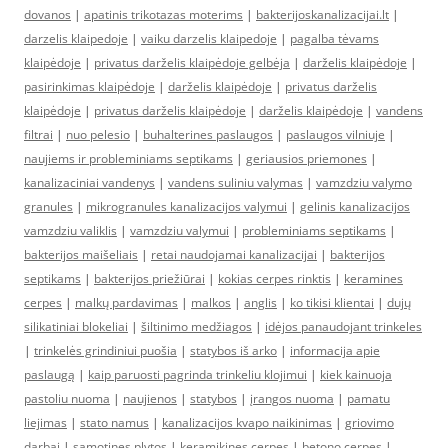
dovanos
|
apatinis trikotazas moterims
|
bakterijoskanalizacijai.lt
|
darzelis klaipedoje
|
vaiku darzelis klaipedoje
|
pagalba tėvams
klaipėdoje
|
privatus darželis klaipėdoje gelbėja
|
darželis klaipėdoje
|
pasirinkimas klaipėdoje
|
darželis klaipėdoje
|
privatus darželis
klaipėdoje
|
privatus darželis klaipėdoje
|
darželis klaipėdoje
|
vandens
filtrai
|
nuo pelesio
|
buhalterines paslaugos
|
paslaugos vilniuje
|
naujiems ir probleminiams septikams
|
geriausios priemones
|
kanalizaciniai vandenys
|
vandens suliniu valymas
|
vamzdziu valymo
granules
|
mikrogranules kanalizacijos valymui
|
gelinis kanalizacijos
vamzdziu valiklis
|
vamzdziu valymui
|
probleminiams septikams
|
bakterijos maišeliais
|
retai naudojamai kanalizacijai
|
bakterijos
septikams
|
bakterijos priežiūrai
|
kokias cerpes rinktis
|
keramines
cerpes
|
malkų pardavimas
|
malkos
|
anglis
|
ko tikisi klientai
|
dujų
silikatiniai blokeliai
|
šiltinimo medžiagos
|
idėjos panaudojant trinkeles
|
trinkelės grindiniui puošia
|
statybos iš arko
|
informacija apie
paslaugą
|
kaip paruosti pagrinda trinkeliu klojimui
|
kiek kainuoja
pastoliu nuoma
|
naujienos
|
statybos
|
įrangos nuoma
|
pamatu
liejimas
|
stato namus
|
kanalizacijos kvapo naikinimas
|
griovimo
darbai
|
samotines plytos
|
keramikines cerpes
|
betono cerpes
|