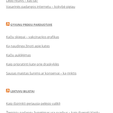
Ledo ritulys – kas tai?
Vasarinės padangos internetu – kokybė pigiau
GYVUNU PREKIU PARDUOTUVE
Kačių skiepai – vakcinacijos grafikas
Ką naudinga žinoti apie kates
Kačių auklėjimas
Kaip pripratinti katę prie draskyklės
Sausas maistas šunims ar konservai – ką rinktis
LEKTUVU BILIETAI
Kaip išsirinkti geriausią pelėsio valiklį
Žieminių padangų žymėjimas yra svarbus – kaip išvengti klaidų