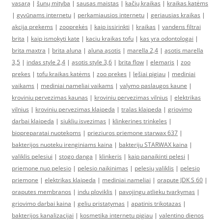
vasarą
|
šunų mityba
|
sausas maistas
|
kačių kraikas
|
kraikas katėms
|
gyvūnams internetu
|
perkamiausios internetu
|
geriausias kraikas
|
akcija prekems
|
zooprekės
|
kaip issirinkti
|
kraikas
|
vandens filtrai
brita
|
kaip ismokyti kate
|
kaciu kraikas tofu
|
kas yra odontologai
|
brita maxtra
|
brita aluna
|
aluna ąsotis
|
marella 2,4
|
ąsotis marella
3,5
|
indas style 2,4
|
ąsotis style 3,6
|
brita flow
|
elemaris
|
zoo
prekes
|
tofu kraikas katėms
|
zoo prekes
|
lęšiai pigiau
|
mediniai
vaikams
|
mediniai nameliai vaikams
|
valymo paslaugos kaune
|
kroviniu pervezimas kaunas
|
kroviniu pervezimas vilnius
|
elektrikas
vilnius
|
kroviniu pervezimas klaipeda
|
tralas klaipeda
|
griovimo
darbai klaipeda
|
siukliu isvezimas
|
klinkerines trinkeles
|
biopreparatai nuotekoms
|
prieziuros priemone starwax 637
|
bakterijos nuoteku irenginiams kaina
|
bakteriju STARWAX kaina
|
valiklis pelesiui
|
stogo danga
|
klinkeris
|
kaip panaikinti pelesi
|
priemone nuo pelesio
|
pelesio naikinimas
|
pelesių valiklis
|
pelesio
priemone
|
elektrikas klaipeda
|
mediniai nameliai
|
orapute JDK S 60
|
oraputes membranos
|
indu ploviklis
|
pavojingu atlieku tvarkymas
|
griovimo darbai kaina
|
geliu pristatymas
|
apatinis trikotazas
|
bakterijos kanalizacijai
|
kosmetika internetu pigiau
|
valentino dienos