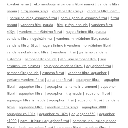
kokybei name
|
rekomenduojami vandens filtrai namui
|
vandens filtrai
namui
|
filtrų namui rūšys
|
vandens filtrų rūšys
|
vandens filtrai namui
|
namui naudingi osmoso filtrai
|
namui geriausi osmoso filtrai
|
filtrai
namui
|
vandens filtrų nauda
|
filtrų rūšys ir nauda
|
vandens filtrų
rūšys
|
vandens minkštinimo filtrai
|
nugeležinimo filtrų nauda
|
vandens filtrai nugeležinimui
|
vandens minkštinimo filtrų nauda
|
vandens filtrų rūšys
|
nugeležinimo ir vandens monkštinimo filtrai
|
vandens nukalkinimo filtrai
|
vandens filtrai
|
geriamo vandens
sistemos
|
osmoso filtrų nauda
|
atbulinio osmoso filtrai
|
seo
straipsniu talpinimas
|
aquaphor vandens filtrai
|
aquaphor filtrai
|
osmoso filtrų nauda
|
osmoso filtrai
|
vandens filtrai aquaphor
|
geriamo vandens filtrai
|
aquaphor filtrai
|
aquaphor filtrai
|
aquaphor
filtrai
|
aquaphor filtrai
|
aquaphor namams ir pramonei
|
aquaphor
filtrai
|
aquaphor filtrai
|
aquaphor filtrų nauda
|
aquaphor filtrai
|
aquapgor filtrai ir nauda
|
aquaphor filtrai
|
aquaphor filtrai
|
vandens
filtrai
|
aquaphor filtrai
|
vandens filtru rusys
|
aquaphor s800
|
aquaphor ro-101s
|
aquaphor ro-102s
|
aquapgor s550
|
aquaphor
s1000
|
namui ir biurui aquaphor filtrai
|
namams ir biurui aquaphor
filtrai
|
kodel aquaphor filtrai
|
aquaphor filtrai
|
vandens filtrai
|