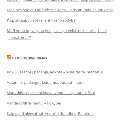
Medinės žaidimų aikštelės vaikams – pristatymas ir surinkimas
Kaip sutaupyti aptveriant kaimo sodybą?
Maži nuotekų valymo įrenginiai gali veikti ne tik tyliai, bet ir
„nematomai‘‘?
LIETUVOS DRAUDIMAS
Kokių vasarinių padangų ieškote – visas rasite internetu
Vasarinės padangos keičiamos vasarai – kodėl
Šiuolaikiškas pasirinkimas – vandens aparatai ofisui
Vandens filtrai namui – kokybei
Kaip gauti pigesnį automobilio draudimą. Patarimai