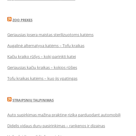
ZOO PREKES
Geriausias Josera maistas sterilizuotoms katėms
Augalinė alternatyva katėms – Tofu kraikas
Kačių kraiko rūšys – kokį parinkti katei
Geriausias kačių kraikas – kokios rūšies
Tofu kraikas katėms – kuo jis ypatingas
STRAIPSNIŲ TALPINIMAS
Auto supirkimas mažina praktinę riziką parduodant automobilį
Didelis vidaus durų pasirinkimas – rankenos ir dizainas