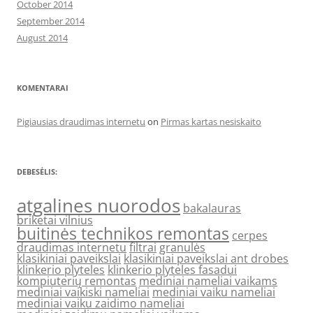
October 2014
September 2014
August 2014
KOMENTARAI
Pigiausias draudimas internetu
on
Pirmas kartas nesiskaito
DEBESĖLIS:
atgalines nuorodos
bakalauras
briketai vilnius
buitinės technikos remontas
cerpes
draudimas internetu
filtrai
granulės
klasikiniai paveikslai
klasikiniai paveikslai ant drobes
klinkerio plyteles
klinkerio plyteles fasadui
kompiuterių remontas
mediniai nameliai vaikams
mediniai vaikiski nameliai
mediniai vaiku nameliai
mediniai vaiku zaidimo nameliai