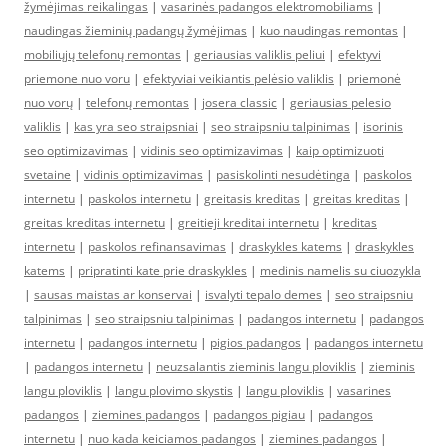
žymėjimas reikalingas
|
vasarinės padangos elektromobiliams
|
naudingas žieminių padangų žymėjimas
|
kuo naudingas remontas
|
mobiliųjų telefonų remontas
|
geriausias valiklis peliui
|
efektyvi
priemone nuo voru
|
efektyviai veikiantis pelėsio valiklis
|
priemonė
nuo vorų
|
telefonų remontas
|
josera classic
|
geriausias pelesio
valiklis
|
kas yra seo straipsniai
|
seo straipsniu talpinimas
|
isorinis
seo optimizavimas
|
vidinis seo optimizavimas
|
kaip optimizuoti
svetaine
|
vidinis optimizavimas
|
pasiskolinti nesudėtinga
|
paskolos
internetu
|
paskolos internetu
|
greitasis kreditas
|
greitas kreditas
|
greitas kreditas internetu
|
greitieji kreditai internetu
|
kreditas
internetu
|
paskolos refinansavimas
|
draskykles katems
|
draskykles
katems
|
pripratinti kate prie draskykles
|
medinis namelis su ciuozykla
|
sausas maistas ar konservai
|
isvalyti tepalo demes
|
seo straipsniu
talpinimas
|
seo straipsniu talpinimas
|
padangos internetu
|
padangos
internetu
|
padangos internetu
|
pigios padangos
|
padangos internetu
|
padangos internetu
|
neuzsalantis zieminis langu ploviklis
|
zieminis
langu ploviklis
|
langu plovimo skystis
|
langu ploviklis
|
vasarines
padangos
|
ziemines padangos
|
padangos pigiau
|
padangos
internetu
|
nuo kada keiciamos padangos
|
ziemines padangos
|