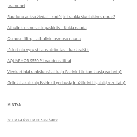
pramonei
Raudono aukso žiedai – kodėl jie traukia šiuolaikines poras?
Atbulinis osmosas ir paskirtis – Kokia nauda
Osmoso filtrų – atbulinio osmoso nauda
Išskirtinio vyrų stiliaus atributas – kaklaraištis
AQUAPHOR S550 P1 vandens filtrai
Vienkartiniai rankšluosčiai: kaip išsirinkti tinkamiausią variantą?
Geliniai lakai: kaip išsirinkti geriausią ir užtikrinti ilgalaikį rezultatą?
MINTYS:
Jei ne su dešine imk su kaire