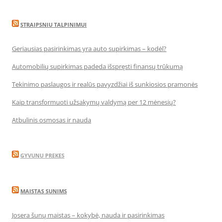
STRAIPSNIU TALPINIMUI
Geriausias pasirinkimas yra auto supirkimas – kodėl?
Automobilių supirkimas padeda išspręsti finansų trūkumą
Tekinimo paslaugos ir realūs pavyzdžiai iš sunkiosios pramonės
Kaip transformuoti užsakymų valdymą per 12 mėnesių?
Atbulinis osmosas ir nauda
GYVUNU PREKES
MAISTAS SUNIMS
Josera šunų maistas – kokybė, nauda ir pasirinkimas