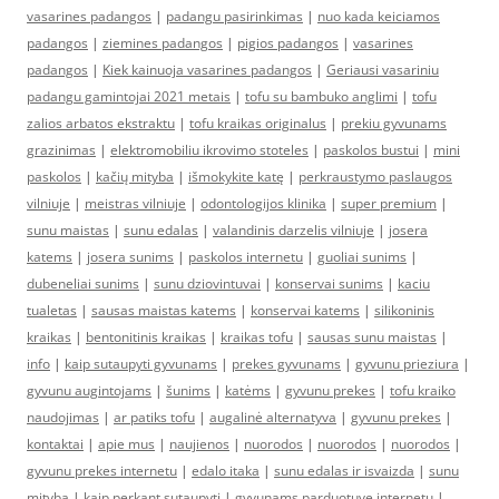
vasarines padangos
|
padangu pasirinkimas
|
nuo kada keiciamos
padangos
|
ziemines padangos
|
pigios padangos
|
vasarines
padangos
|
Kiek kainuoja vasarines padangos
|
Geriausi vasariniu
padangu gamintojai 2021 metais
|
tofu su bambuko anglimi
|
tofu
zalios arbatos ekstraktu
|
tofu kraikas originalus
|
prekiu gyvunams
grazinimas
|
elektromobiliu ikrovimo stoteles
|
paskolos bustui
|
mini
paskolos
|
kačių mityba
|
išmokykite katę
|
perkraustymo paslaugos
vilniuje
|
meistras vilniuje
|
odontologijos klinika
|
super premium
|
sunu maistas
|
sunu edalas
|
valandinis darzelis vilniuje
|
josera
katems
|
josera sunims
|
paskolos internetu
|
guoliai sunims
|
dubeneliai sunims
|
sunu dziovintuvai
|
konservai sunims
|
kaciu
tualetas
|
sausas maistas katems
|
konservai katems
|
silikoninis
kraikas
|
bentonitinis kraikas
|
kraikas tofu
|
sausas sunu maistas
|
info
|
kaip sutaupyti gyvunams
|
prekes gyvunams
|
gyvunu prieziura
|
gyvunu augintojams
|
šunims
|
katėms
|
gyvunu prekes
|
tofu kraiko
naudojimas
|
ar patiks tofu
|
augalinė alternatyva
|
gyvunu prekes
|
kontaktai
|
apie mus
|
naujienos
|
nuorodos
|
nuorodos
|
nuorodos
|
gyvunu prekes internetu
|
edalo itaka
|
sunu edalas ir isvaizda
|
sunu
mityba
|
kaip perkant sutaupyti
|
gyvunams parduotuve internetu
|