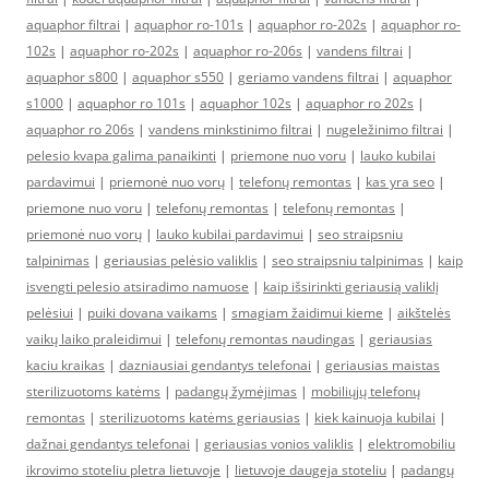
aquaphor filtrai
|
aquaphor ro-101s
|
aquaphor ro-202s
|
aquaphor ro-
102s
|
aquaphor ro-202s
|
aquaphor ro-206s
|
vandens filtrai
|
aquaphor s800
|
aquaphor s550
|
geriamo vandens filtrai
|
aquaphor
s1000
|
aquaphor ro 101s
|
aquaphor 102s
|
aquaphor ro 202s
|
aquaphor ro 206s
|
vandens minkstinimo filtrai
|
nugeležinimo filtrai
|
pelesio kvapa galima panaikinti
|
priemone nuo voru
|
lauko kubilai
pardavimui
|
priemonė nuo vorų
|
telefonų remontas
|
kas yra seo
|
priemone nuo voru
|
telefonų remontas
|
telefonų remontas
|
priemonė nuo vorų
|
lauko kubilai pardavimui
|
seo straipsniu
talpinimas
|
geriausias pelėsio valiklis
|
seo straipsniu talpinimas
|
kaip
isvengti pelesio atsiradimo namuose
|
kaip išsirinkti geriausią valiklį
pelėsiui
|
puiki dovana vaikams
|
smagiam žaidimui kieme
|
aikštelės
vaikų laiko praleidimui
|
telefonų remontas naudingas
|
geriausias
kaciu kraikas
|
dazniausiai gendantys telefonai
|
geriausias maistas
sterilizuotoms katėms
|
padangų žymėjimas
|
mobiliųjų telefonų
remontas
|
sterilizuotoms katėms geriausias
|
kiek kainuoja kubilai
|
dažnai gendantys telefonai
|
geriausias vonios valiklis
|
elektromobiliu
ikrovimo stoteliu pletra lietuvoje
|
lietuvoje daugeja stoteliu
|
padangų