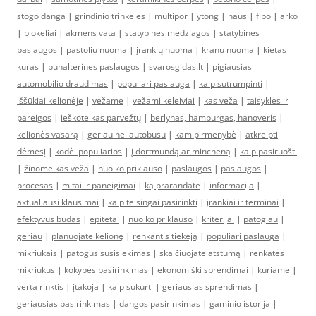
stogo danga
|
grindinio trinkeles
|
multipor
|
ytong
|
haus
|
fibo
|
arko
|
blokeliai
|
akmens vata
|
statybines medziagos
|
statybinės
paslaugos
|
pastoliu nuoma
|
įrankių nuoma
|
kranu nuoma
|
kietas
kuras
|
buhalterines paslaugos
|
svarosgidas.lt
|
pigiausias
automobilio draudimas
|
populiari paslauga
|
kaip sutrumpinti
|
iššūkiai kelionėje
|
vežame
|
vežami keleiviai
|
kas veža
|
taisyklės ir
pareigos
|
ieškote kas parvežtų
|
berlynas, hamburgas, hanoveris
|
kelionės vasarą
|
geriau nei autobusu
|
kam pirmenybė
|
atkreipti
dėmesį
|
kodėl populiarios
|
į dortmundą ar mincheną
|
kaip pasiruošti
|
žinome kas veža
|
nuo ko priklauso
|
paslaugos
|
paslaugos
|
procesas
|
mitai ir paneigimai
|
ką prarandate
|
informacija
|
aktualiausi klausimai
|
kaip teisingai pasirinkti
|
įrankiai ir terminai
|
efektyvus būdas
|
epitetai
|
nuo ko priklauso
|
kriterijai
|
patogiau
|
geriau
|
planuojate kelionę
|
renkantis tiekėją
|
populiari paslauga
|
mikriukais
|
patogus susisiekimas
|
skaičiuojate atstumą
|
renkatės
mikriukus
|
kokybės pasirinkimas
|
ekonomiški sprendimai
|
kuriame
|
verta rinktis
|
įtakoja
|
kaip sukurti
|
geriausias sprendimas
|
geriausias pasirinkimas
|
dangos pasirinkimas
|
gaminio istorija
|