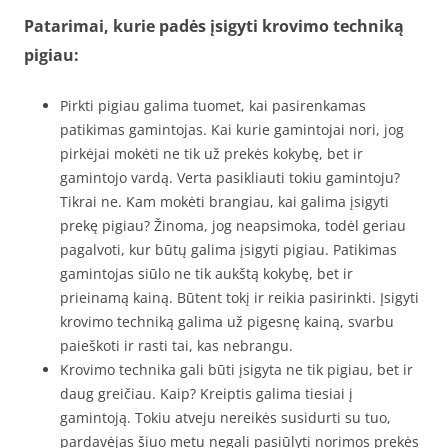
Patarimai, kurie padės įsigyti krovimo techniką
pigiau:
Pirkti pigiau galima tuomet, kai pasirenkamas
patikimas gamintojas. Kai kurie gamintojai nori, jog
pirkėjai mokėti ne tik už prekės kokybę, bet ir
gamintojo vardą. Verta pasikliauti tokiu gamintoju?
Tikrai ne. Kam mokėti brangiau, kai galima įsigyti
prekę pigiau? Žinoma, jog neapsimoka, todėl geriau
pagalvoti, kur būtų galima įsigyti pigiau. Patikimas
gamintojas siūlo ne tik aukštą kokybę, bet ir
prieinamą kainą. Būtent tokį ir reikia pasirinkti. Įsigyti
krovimo techniką galima už pigesnę kainą, svarbu
paieškoti ir rasti tai, kas nebrangu.
Krovimo technika gali būti įsigyta ne tik pigiau, bet ir
daug greičiau. Kaip? Kreiptis galima tiesiai į
gamintoją. Tokiu atveju nereikės susidurti su tuo,
pardavėjas šiuo metu negali pasiūlyti norimos prekės