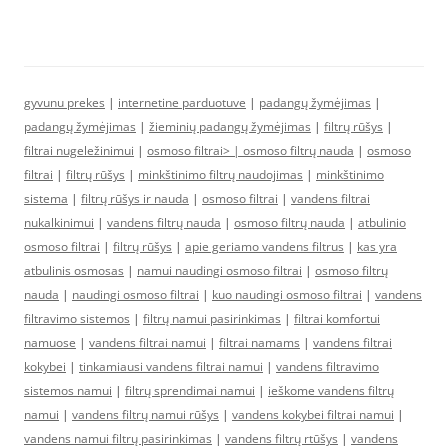
gyvunu prekes
|
internetine parduotuve
|
padangų žymėjimas
|
padangų žymėjimas
|
žieminių padangų žymėjimas
|
filtrų rūšys
|
filtrai nugeležinimui
|
osmoso filtrai> |
osmoso filtrų nauda
|
osmoso
filtrai
|
filtrų rūšys
|
minkštinimo filtrų naudojimas
|
minkštinimo
sistema
|
filtrų rūšys ir nauda
|
osmoso filtrai
|
vandens filtrai
nukalkinimui
|
vandens filtrų nauda
|
osmoso filtrų nauda
|
atbulinio
osmoso filtrai
|
filtrų rūšys
|
apie geriamo vandens filtrus
|
kas yra
atbulinis osmosas
|
namui naudingi osmoso filtrai
|
osmoso filtrų
nauda
|
naudingi osmoso filtrai
|
kuo naudingi osmoso filtrai
|
vandens
filtravimo sistemos
|
filtrų namui pasirinkimas
|
filtrai komfortui
namuose
|
vandens filtrai namui
|
filtrai namams
|
vandens filtrai
kokybei
|
tinkamiausi vandens filtrai namui
|
vandens filtravimo
sistemos namui
|
filtrų sprendimai namui
|
ieškome vandens filtrų
namui
|
vandens filtrų namui rūšys
|
vandens kokybei filtrai namui
|
vandens namui filtrų pasirinkimas
|
vandens filtrų rtūšys
|
vandens