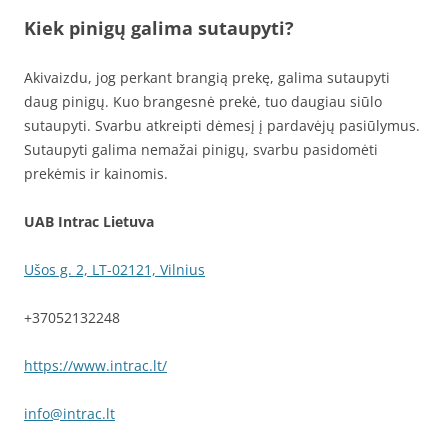
Kiek pinigų galima sutaupyti?
Akivaizdu, jog perkant brangią prekę, galima sutaupyti
daug pinigų. Kuo brangesnė prekė, tuo daugiau siūlo
sutaupyti. Svarbu atkreipti dėmesį į pardavėjų pasiūlymus.
Sutaupyti galima nemažai pinigų, svarbu pasidomėti
prekėmis ir kainomis.
UAB Intrac Lietuva
Ušos g. 2, LT-02121, Vilnius
+37052132248
https://www.intrac.lt/
info@intrac.lt