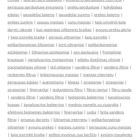
geriausia parduotuve gyvunams
|
prekiu parduotuve
|
kokybiskas
edalas
|
pavadeliai katems
|
pavadeliai sunims
|
prekes katems
|
prekes sunims
|
sausas maistas
|
sunu maistas
|
kaip ismokyti kate
daryti i dezute
|
kuo ypatingas silikoninis kraikas
|
gyvunu prekiu akcija
|
kaip issirinkti kraika
|
geriausi siltnamiai
|
kaip issirinkti
|
polikarbonatiniai šiltnamiai
|
tvirti siltnamiai
|
polikarbonatiniai
atsiliepimai
|
šiltnamiai atsiliepimai
|
seo paslaugos
|
frontaliniai
krautuvai
|
signalizacijos montavimas
|
atliekų išvežimas vilniuje
|
traumatologas vilniuje
|
led reklama
|
vandens filtrai
|
vandens filtrai
|
renkamės filtrus
|
tinkamiausias maistas
|
maistas internetu
|
geriausias ėdalas
|
augintojams
|
blogas
|
straipsniai
|
straipsniai
|
straipsniai
|
fejerverkai
|
ieskantiems filtru
|
filtrai namui
|
filtru nauda
|
vandens filtrai
|
vandens filtrai
|
biologinės bakterijos
|
kanalizacijos
kvapas
|
kanalizacijos bakterijos
|
medinis namelis su ciuozykla
|
efektyvio biologinės bakterijos
|
fejerverkai
|
sodui
|
brita vandens
filtrai
|
privatus darzelis
|
šiltnamiai internetu
|
polikarbonatiniai
siltnamiai
|
gyvunu prekes
|
maistas sunims
|
geriausias sunu maistas
|
kaip issirinkti kraika
|
gelbsti gyvūnus nuo karščio
|
gyvūnų maudynės