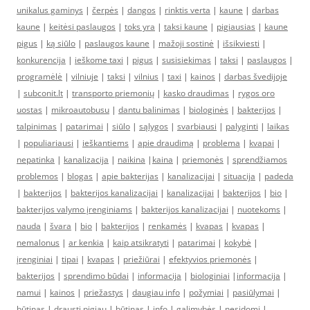
unikalus gaminys
|
čerpės
|
dangos
|
rinktis verta
|
kaune
|
darbas
kaune
|
keitėsi paslaugos
|
toks yra
|
taksi kaune
|
pigiausias
|
kaune
pigus
|
ką siūlo
|
paslaugos kaune
|
mažoji sostinė
|
išsikviesti
|
konkurencija
|
ieškome taxi
|
pigus
|
susisiekimas
|
taksi
|
paslaugos
|
programėlė
|
vilniuje
|
taksi
|
vilnius
|
taxi
|
kainos
|
darbas švedijoje
|
subconit.lt
|
transporto priemonių
|
kasko draudimas
|
rygos oro
uostas
|
mikroautobusu
|
dantu balinimas
|
biologinės
|
bakterijos
|
talpinimas
|
patarimai
|
siūlo
|
sąlygos
|
svarbiausi
|
palyginti
|
laikas
|
populiariausi
|
ieškantiems
|
apie draudimą
|
problema
|
kvapai
|
nepatinka
|
kanalizacija
|
naikina
|
kaina
|
priemonės
|
sprendžiamos
problemos
|
blogas
|
apie bakterijas
|
kanalizacijai
|
situacija
|
padeda
|
bakterijos
|
bakterijos kanalizacijai
|
kanalizacijai
|
bakterijos
|
bio
|
bakterijos valymo įrenginiams
|
bakterijos kanalizacijai
|
nuotekoms
|
nauda
|
švara
|
bio
|
bakterijos
|
renkamės
|
kvapas
|
kvapas
|
nemalonus
|
ar kenkia
|
kaip atsikratyti
|
patarimai
|
kokybė
|
įrenginiai
|
tipai
|
kvapas
|
priežiūrai
|
efektyvios priemonės
|
bakterijos
|
sprendimo būdai
|
informacija
|
biologiniai
|
informacija
|
namui
|
kainos
|
priežastys
|
daugiau info
|
požymiai
|
pasiūlymai
|
būtinas
|
drausti pigiau
|
būtinas
|
info
|
galimybės
|
nesidomi
|