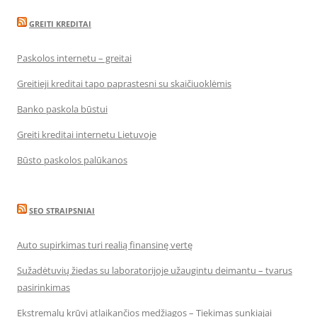
GREITI KREDITAI
Paskolos internetu – greitai
Greitieji kreditai tapo paprastesni su skaičiuoklėmis
Banko paskola būstui
Greiti kreditai internetu Lietuvoje
Būsto paskolos palūkanos
SEO STRAIPSNIAI
Auto supirkimas turi realią finansinę vertę
Sužadėtuvių žiedas su laboratorijoje užaugintu deimantu – tvarus
pasirinkimas
Ekstremalų krūvį atlaikančios medžiagos – Tiekimas sunkiajai