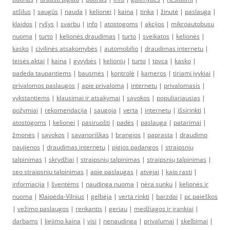
atšilus
|
saugūs
|
nauda
|
kelionei
|
kaina
|
tinka
|
žinutė
|
paslauga
|
klaidos
|
ryšys
|
svarbu
|
info
|
atostogoms
|
akcijos
|
mikroautobusu
nuoma
|
turto
|
kelionės draudimas
|
turto
|
sveikatos
|
kelionės
|
kasko
|
civilinės atsakomybės
|
automobilio
|
draudimas internetu
|
teisės aktai
|
kaina
|
gyvybės
|
kelionių
|
turto
|
tpvca
|
kasko
|
padeda taupantiems
|
bausmės
|
kontrolė
|
kameros
|
tiriami įvykiai
|
privalomos paslaugos
|
apie privalomą
|
internetu
|
privalomasis
|
vykstantiems
|
klausimai ir atsakymai
|
sąvokos
|
populiariausias
|
požymiai
|
rekomendacija
|
saugoja
|
verta
|
internetu
|
išsirinkti
|
atostogoms
|
kelionei
|
pasiruošti
|
padės
|
paslauga
|
patarimai
|
žmonės
|
sąvokos
|
savanoriškas
|
brangios
|
paprasta
|
draudimo
naujienos
|
draudimas internetu
|
pigios padangos
|
straipsnių
talpinimas
|
skrydžiai
|
straipsnių talpinimas
|
straipsnių talpinimas
|
seo straipsniu talpinimas
|
apie paslaugas
|
atvejai
|
kaip rasti
|
informacija
|
šventėms
|
naudinga nuoma
|
nėra sunku
|
kelionės ir
nuoma
|
Klaipėda-Vilnius
|
gelbėja
|
verta rinkti
|
barzdai
|
pc paieškos
|
vežimo paslaugos
|
renkantis
|
geriau
|
medžiagos ir įrankiai
|
darbams
|
liejimo kaina
|
visi
|
nenaudinga
|
privalumai
|
skelbimai
|