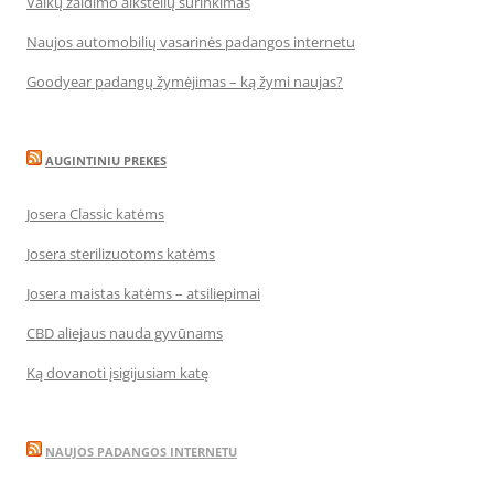
Vaikų žaidimo aikštelių surinkimas
Naujos automobilių vasarinės padangos internetu
Goodyear padangų žymėjimas – ką žymi naujas?
AUGINTINIU PREKES
Josera Classic katėms
Josera sterilizuotoms katėms
Josera maistas katėms – atsiliepimai
CBD aliejaus nauda gyvūnams
Ką dovanoti įsigijusiam katę
NAUJOS PADANGOS INTERNETU