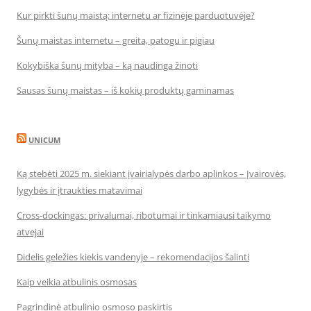
Kur pirkti šunų maistą: internetu ar fizinėje parduotuvėje?
Šunų maistas internetu – greita, patogu ir pigiau
Kokybiška šunų mityba – ką naudinga žinoti
Sausas šunų maistas – iš kokių produktų gaminamas
UNICUM
Ką stebėti 2025 m. siekiant įvairialypės darbo aplinkos – Įvairovės,
lygybės ir įtraukties matavimai
Cross-dockingas: privalumai, ribotumai ir tinkamiausi taikymo
atvejai
Didelis geležies kiekis vandenyje – rekomendacijos šalinti
Kaip veikia atbulinis osmosas
Pagrindinė atbulinio osmoso paskirtis