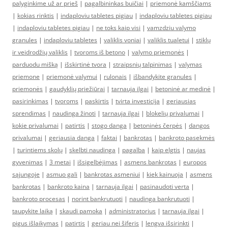
palyginkime už ar prieš
|
pagalbininkas buičiai
|
priemonė kamščiams
|
kokias rinktis
|
indaploviu tabletes pigiau
|
indaploviu tabletes pigiau
|
indaploviu tabletes pigiau
|
ne toks kaip visi
|
vamzdziu valymo
granules
|
indaploviu tabletes
|
valiklis voniai
|
valiklis tualetui
|
stiklų
ir veidrodžių valiklis
|
tvoroms iš betono
|
valymo priemonės
|
parduodu mišką
|
išskirtinė tvora
|
straipsnių talpinimas
|
valymas
priemone
|
priemonė valymui
|
rulonais
|
išbandykite granules
|
priemonės
|
gaudyklių priežiūrai
|
tarnauja ilgai
|
betoninė ar medinė
|
pasirinkimas
|
tvoroms
|
paskirtis
|
tvirta investicija
|
geriausias
sprendimas
|
naudinga žinoti
|
tarnauja ilgai
|
blokelių privalumai
|
kokie privalumai
|
patirtis
|
stogo danga
|
betoninės čerpės
|
dangos
privalumai
|
geriausia danga
|
faktai
|
bankrotas
|
bankroto pasekmės
|
turintiems skolų
|
skelbti naudinga
|
pagalba
|
kaip elgtis
|
naujas
gyvenimas
|
3 metai
|
išsigelbėjimas
|
asmens bankrotas
|
europos
sąjungoje
|
asmuo gali
|
bankrotas asmeniui
|
kiek kainuoja
|
asmens
bankrotas
|
bankroto kaina
|
tarnauja ilgai
|
pasinaudoti verta
|
bankroto procesas
|
norint bankrutuoti
|
naudinga bankrutuoti
|
taupykite laiką
|
skaudi pamoka
|
administratorius
|
tarnauja ilgai
|
pigus išlaikymas
|
patirtis
|
geriau nei šiferis
|
lengva išsirinkti
|