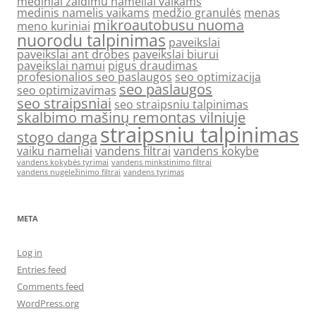
mediniai zaidimu nameliai vaikams
medinis namelis vaikams
medžio granulės
menas
mikroautobusu nuoma
meno kuriniai
nuorodu talpinimas
paveikslai
paveikslai ant drobes
paveikslai biurui
paveikslai namui
pigus draudimas
profesionalios seo paslaugos
seo optimizacija
seo paslaugos
seo optimizavimas
seo straipsniai
seo straipsniu talpinimas
skalbimo mašinų remontas vilniuje
straipsniu talpinimas
stogo danga
vaiku nameliai
vandens filtrai
vandens kokybe
vandens kokybės tyrimai
vandens minkstinimo filtrai
vandens nugeležinimo filtrai
vandens tyrimas
META
Log in
Entries feed
Comments feed
WordPress.org