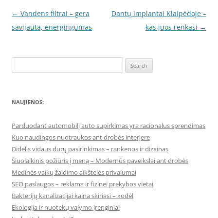
Post
←
Vandens filtrai – gera
Dantų implantai Klaipėdoje –
navigation
savijauta, energingumas
kas juos renkasi
→
Search
for:
NAUJIENOS:
Parduodant automobilį auto supirkimas yra racionalus sprendimas
Kuo naudingos nuotraukos ant drobės interjere
Didelis vidaus durų pasirinkimas – rankenos ir dizainas
Šiuolaikinis požiūris į meną – Modernūs paveikslai ant drobės
Medinės vaikų žaidimo aikštelės privalumai
SEO paslaugos – reklama ir fizinei prekybos vietai
Bakterijų kanalizacijai kaina skiriasi – kodėl
Ekologija ir nuotekų valymo įrenginiai