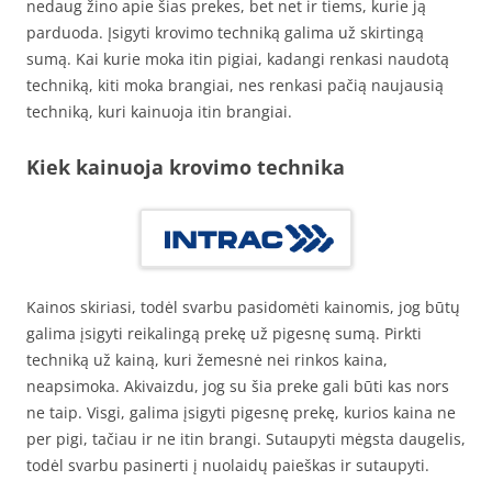
nedaug žino apie šias prekes, bet net ir tiems, kurie ją
parduoda. Įsigyti krovimo techniką galima už skirtingą
sumą. Kai kurie moka itin pigiai, kadangi renkasi naudotą
techniką, kiti moka brangiai, nes renkasi pačią naujausią
techniką, kuri kainuoja itin brangiai.
Kiek kainuoja krovimo technika
Kainos skiriasi, todėl svarbu pasidomėti kainomis, jog būtų
galima įsigyti reikalingą prekę už pigesnę sumą. Pirkti
techniką už kainą, kuri žemesnė nei rinkos kaina,
neapsimoka. Akivaizdu, jog su šia preke gali būti kas nors
ne taip. Visgi, galima įsigyti pigesnę prekę, kurios kaina ne
per pigi, tačiau ir ne itin brangi. Sutaupyti mėgsta daugelis,
todėl svarbu pasinerti į nuolaidų paieškas ir sutaupyti.